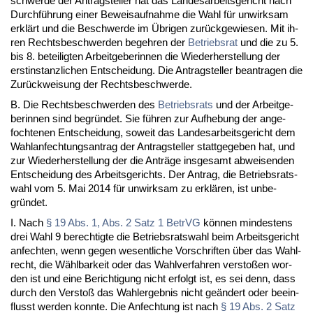
schwer­de der An­trag­stel­ler hat das Lan­des­ar­beits­ge­richt nach
Durchführung ei­ner Be­weis­auf­nah­me die Wahl für un­wirk­sam
erklärt und die Be­schwer­de im Übri­gen zurück­ge­wie­sen. Mit ih­
ren Rechts­be­schwer­den be­geh­ren der
Be­triebs­rat
und die zu 5.
bis 8. be­tei­lig­ten Ar­beit­ge­be­rin­nen die Wie­der­her­stel­lung der
erst­in­stanz­li­chen Ent­schei­dung. Die An­trag­stel­ler be­an­tra­gen die
Zurück­wei­sung der Rechts­be­schwer­de.
B. Die Rechts­be­schwer­den des
Be­triebs­rats
und der Ar­beit­ge­
be­rin­nen sind be­gründet. Sie führen zur Auf­he­bung der an­ge­
foch­te­nen Ent­schei­dung, so­weit das Lan­des­ar­beits­ge­richt dem
Wahl­an­fech­tungs­an­trag der An­trag­stel­ler statt­ge­ge­ben hat, und
zur Wie­der­her­stel­lung der die Anträge ins­ge­samt ab­wei­sen­den
Ent­schei­dung des Ar­beits­ge­richts. Der An­trag, die Be­triebs­rats­
wahl vom 5. Mai 2014 für un­wirk­sam zu erklären, ist un­be­
gründet.
I. Nach
§ 19 Abs. 1, Abs. 2 Satz 1 Be­trVG
können min­des­tens
drei Wahl 9 be­rech­tig­te die Be­triebs­rats­wahl beim Ar­beits­ge­richt
an­fech­ten, wenn ge­gen we­sent­li­che Vor­schrif­ten über das Wahl­
recht, die Wähl­bar­keit oder das Wahl­ver­fah­ren ver­s­toßen wor­
den ist und ei­ne Be­rich­ti­gung nicht er­folgt ist, es sei denn, dass
durch den Ver­s­toß das Wahl­er­geb­nis nicht geändert oder be­ein­
flusst wer­den konn­te. Die An­fech­tung ist nach
§ 19 Abs. 2 Satz