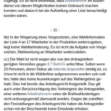
zu­gefügt. Es ist nicht er­kenn­bar, dass
Ar­beit­neh­mer
im Außen­
dienst von die­sen Möglich­kei­ten kei­nen Ge­brauch ma­chen
konn­ten und da­durch bei der Auf­stel­lung ei­ner Lis­te be­nach­tei­ligt
wor­den wären.
- 11 -
bb) In der Wei­ge­rung ei­nes Vor­ge­setz­ten, ei­ne Wahl­in­for­ma­ti­on
der Lis­te 4 an 17 Mit­ar­bei­ter in der Pro­duk­ti­on wei­ter­zu­ge­ben,
liegt kei­ne Wahl­be­hin­de­rung. Es ist nicht die Auf­ga­be von Vor­ge­
setz­ten, Wahl­wer­bung an Mit­ar­bei­ter wei­ter­zu­lei­ten.
cc) Die Wahl ist nicht we­gen des von den An­trag­stel­lern
gerügten Ver­s­toßes ge­gen
§ 7 Be­trVG
an­fecht­bar. Selbst wenn
23 Per­so­nen, de­ren Sta­tus als
lei­ten­de An­ge­stell­te
strei­tig ist, zu
Un­recht nicht in die Wähler­lis­te auf­ge­nom­men wor­den sein soll­
ten, hätte dies kei­ne Aus­wir­kun­gen auf das Wahl­er­geb­nis ge­
habt. Dies hat be­reits das Ar­beits­ge­richt fest­ge­stellt. Das gilt
auch un­ter Berück­sich­ti­gung des Vor­brin­gens der An­trag­stel­ler,
ei­ner wei­te­ren
Ar­beit­neh­me­rin
sei­en die Brief­wahl­un­ter­la­gen
nicht ord­nungs­gemäß über­sandt wor­den. Ge­gen die zu­tref­fen­
den Fest­stel­lun­gen des Ar­beits­ge­richts ha­ben die An­trag­stel­ler
schon mit der Be­schwer­de kei­ne Einwände er­ho­ben.