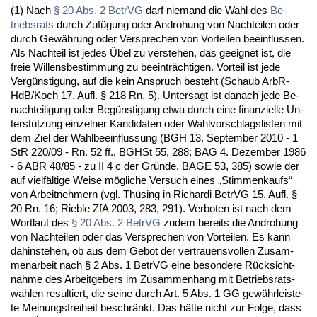
(1) Nach
§ 20 Abs. 2 Be­trVG
darf nie­mand die Wahl des
Be­
triebs­rats
durch Zufügung oder An­dro­hung von Nach­tei­len oder
durch Gewährung oder Ver­spre­chen von Vor­tei­len be­ein­flus­sen.
Als Nach­teil ist je­des Übel zu ver­ste­hen, das ge­eig­net ist, die
freie Wil­lens­be­stim­mung zu be­ein­träch­ti­gen. Vor­teil ist je­de
Vergüns­ti­gung, auf die kein An­spruch be­steht (Schaub ArbR-
HdB/Koch 17. Aufl. § 218 Rn. 5). Un­ter­sagt ist da­nach je­de Be­
nach­tei­li­gung oder Begüns­ti­gung et­wa durch ei­ne fi­nan­zi­el­le Un­
terstützung ein­zel­ner Kan­di­da­ten oder Wahl­vor­schlags­lis­ten mit
dem Ziel der Wahl­be­ein­flus­sung (BGH 13. Sep­tem­ber 2010 - 1
StR 220/09 - Rn. 52 ff., BGHSt 55, 288; BAG 4. De­zem­ber 1986
- 6 ABR 48/85 - zu II 4 c der Gründe, BA­GE 53, 385) so­wie der
auf vielfälti­ge Wei­se mögli­che Ver­such ei­nes „Stim­men­kaufs“
von Ar­beit­neh­mern (vgl. Thüsing in Ri­char­di Be­trVG 15. Aufl. §
20 Rn. 16; Rieb­le ZfA 2003, 283, 291). Ver­bo­ten ist nach dem
Wort­laut des
§ 20 Abs. 2 Be­trVG
zu­dem be­reits die An­dro­hung
von Nach­tei­len oder das Ver­spre­chen von Vor­tei­len. Es kann
da­hin­ste­hen, ob aus dem Ge­bot der ver­trau­ens­vol­len Zu­sam­
men­ar­beit nach § 2 Abs. 1 Be­trVG ei­ne be­son­de­re Rück­sicht­
nah­me des Ar­beit­ge­bers im Zu­sam­men­hang mit Be­triebs­rats­
wah­len re­sul­tiert, die sei­ne durch Art. 5 Abs. 1 GG gewähr­leis­te­
te Mei­nungs­frei­heit be­schränkt. Das hätte nicht zur Fol­ge, dass