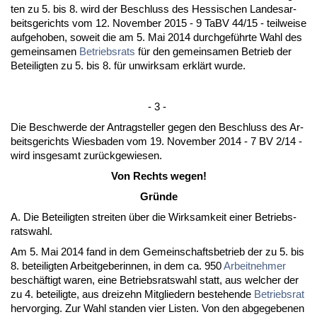
ten zu 5. bis 8. wird der Be­schluss des Hes­si­schen Lan­des­ar­
beits­ge­richts vom 12. No­vem­ber 2015 - 9 TaBV 44/15 - teil­wei­se
auf­ge­ho­ben, so­weit die am 5. Mai 2014 durch­geführ­te Wahl des
ge­mein­sa­men
Be­triebs­rats
für den ge­mein­sa­men Be­trieb der
Be­tei­lig­ten zu 5. bis 8. für un­wirk­sam erklärt wur­de.
- 3 -
Die Be­schwer­de der An­trag­stel­ler ge­gen den Be­schluss des Ar­
beits­ge­richts Wies­ba­den vom 19. No­vem­ber 2014 - 7 BV 2/14 -
wird ins­ge­samt zurück­ge­wie­sen.
Von Rechts we­gen!
Gründe
A. Die Be­tei­lig­ten strei­ten über die Wirk­sam­keit ei­ner Be­triebs­
rats­wahl.
Am 5. Mai 2014 fand in dem Ge­mein­schafts­be­trieb der zu 5. bis
8. be­tei­lig­ten Ar­beit­ge­be­rin­nen, in dem ca. 950
Ar­beit­neh­mer
beschäftigt wa­ren, ei­ne Be­triebs­rats­wahl statt, aus wel­cher der
zu 4. be­tei­lig­te, aus drei­zehn Mit­glie­dern be­ste­hen­de
Be­triebs­rat
her­vor­ging. Zur Wahl stan­den vier Lis­ten. Von den ab­ge­ge­be­nen