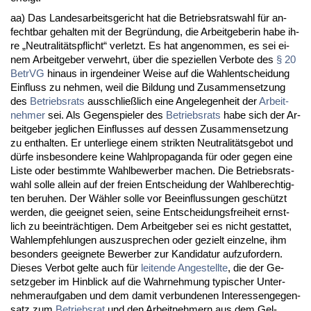
aa) Das Lan­des­ar­beits­ge­richt hat die Be­triebs­rats­wahl für an­
fecht­bar ge­hal­ten mit der Be­gründung, die Ar­beit­ge­be­rin ha­be ih­
re „Neu­tra­litäts­pflicht“ ver­letzt. Es hat an­ge­nom­men, es sei ei­
nem Ar­beit­ge­ber ver­wehrt, über die spe­zi­el­len Ver­bo­te des
§ 20
Be­trVG
hin­aus in ir­gend­ei­ner Wei­se auf die Wahl­ent­schei­dung
Ein­fluss zu neh­men, weil die Bil­dung und Zu­sam­men­set­zung
des
Be­triebs­rats
aus­sch­ließlich ei­ne An­ge­le­gen­heit der
Ar­beit­
neh­mer
sei. Als Ge­gen­spie­ler des
Be­triebs­rats
ha­be sich der Ar­
beit­ge­ber jeg­li­chen Ein­flus­ses auf des­sen Zu­sam­men­set­zung
zu ent­hal­ten. Er un­ter­lie­ge ei­nem strik­ten Neu­tra­litäts­ge­bot und
dürfe ins­be­son­de­re kei­ne Wahl­pro­pa­gan­da für oder ge­gen ei­ne
Lis­te oder be­stimm­te Wahl­be­wer­ber ma­chen. Die Be­triebs­rats­
wahl sol­le al­lein auf der frei­en Ent­schei­dung der Wahl­be­rech­tig­
ten be­ru­hen. Der Wähler sol­le vor Be­ein­flus­sun­gen geschützt
wer­den, die ge­eig­net sei­en, sei­ne Ent­schei­dungs­frei­heit ernst­
lich zu be­ein­träch­ti­gen. Dem Ar­beit­ge­ber sei es nicht ge­stat­tet,
Wahl­emp­feh­lun­gen aus­zu­spre­chen oder ge­zielt ein­zel­ne, ihm
be­son­ders ge­eig­ne­te Be­wer­ber zur Kan­di­da­tur auf­zu­for­dern.
Die­ses Ver­bot gel­te auch für
lei­ten­de An­ge­stell­te
, die der Ge­
setz­ge­ber im Hin­blick auf die Wahr­neh­mung ty­pi­scher Un­ter­
neh­mer­auf­ga­ben und dem da­mit ver­bun­de­nen In­ter­es­sen­ge­gen­
satz zum
Be­triebs­rat
und den Ar­beit­neh­mern aus dem Gel­