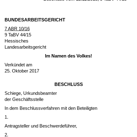
BUN­DES­AR­BEITS­GERICHT
7 ABR 10/16
9 TaBV 44/15
Hes­si­sches
Lan­des­ar­beits­ge­richt
Im Na­men des Vol­kes!
Verkündet am
25. Ok­to­ber 2017
BESCHLUSS
Schie­ge, Ur­kunds­be­am­ter
der Geschäfts­stel­le
In dem Be­schluss­ver­fah­ren mit den Be­tei­lig­ten
1.
An­trag­stel­ler und Be­schwer­deführer,
2.