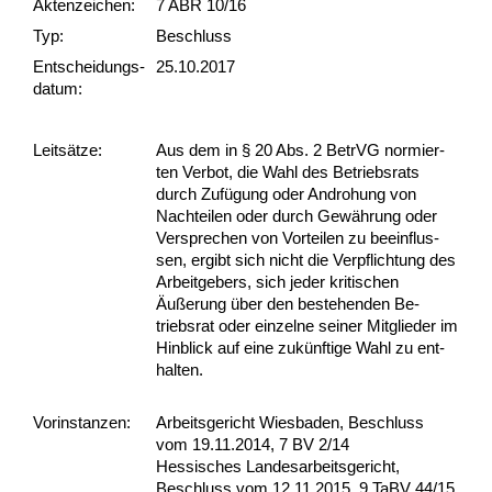
Akten­zeichen:
7 ABR 10/16
Typ:
Beschluss
Ent­scheid­ungs­
25.10.2017
datum:
Leit­sätze:
Aus dem in § 20 Abs. 2 Be­trVG nor­mier­
ten Ver­bot, die Wahl des Be­triebs­rats
durch Zufügung oder An­dro­hung von
Nach­tei­len oder durch Gewährung oder
Ver­spre­chen von Vor­tei­len zu be­ein­flus­
sen, er­gibt sich nicht die Ver­pflich­tung des
Ar­beit­ge­bers, sich je­der kri­ti­schen
Äußerung über den be­ste­hen­den Be­
triebs­rat oder ein­zel­ne sei­ner Mit­glie­der im
Hin­blick auf ei­ne zukünf­ti­ge Wahl zu ent­
hal­ten.
Vor­ins­tan­zen:
Arbeitsgericht Wiesbaden, Beschluss
vom 19.11.2014, 7 BV 2/14
Hessisches Landesarbeitsgericht,
Beschluss vom 12.11.2015, 9 TaBV 44/15