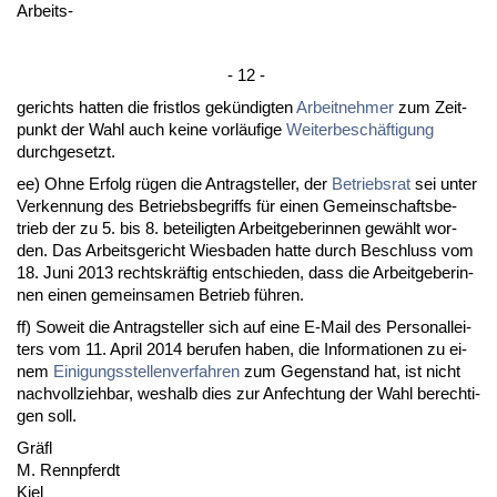
Ar­beits-
- 12 -
ge­richts hat­ten die frist­los gekündig­ten
Ar­beit­neh­mer
zum Zeit­
punkt der Wahl auch kei­ne vorläufi­ge
Wei­ter­beschäfti­gung
durch­ge­setzt.
ee) Oh­ne Er­folg rügen die An­trag­stel­ler, der
Be­triebs­rat
sei un­ter
Ver­ken­nung des Be­triebs­be­griffs für ei­nen Ge­mein­schafts­be­
trieb der zu 5. bis 8. be­tei­lig­ten Ar­beit­ge­be­rin­nen gewählt wor­
den. Das Ar­beits­ge­richt Wies­ba­den hat­te durch Be­schluss vom
18. Ju­ni 2013 rechts­kräftig ent­schie­den, dass die Ar­beit­ge­be­rin­
nen ei­nen ge­mein­sa­men Be­trieb führen.
ff) So­weit die An­trag­stel­ler sich auf ei­ne E-Mail des Per­so­nal­lei­
ters vom 11. April 2014 be­ru­fen ha­ben, die In­for­ma­tio­nen zu ei­
nem
Ei­ni­gungs­stel­len­ver­fah­ren
zum Ge­gen­stand hat, ist nicht
nach­voll­zieh­bar, wes­halb dies zur An­fech­tung der Wahl be­rech­ti­
gen soll.
Gräfl
M. Renn­pferdt
Kiel