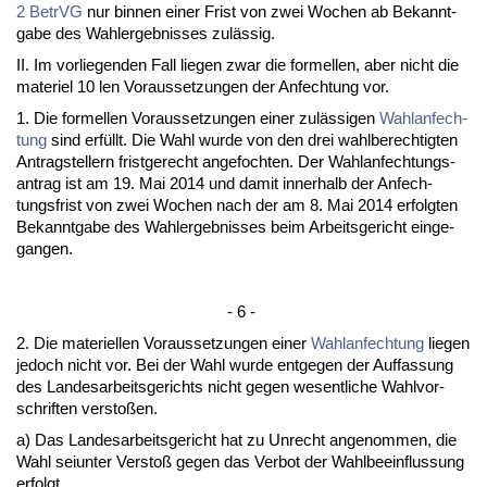
2 Be­trVG
nur bin­nen ei­ner Frist von zwei Wo­chen ab Be­kannt­
ga­be des Wahl­er­geb­nis­ses zulässig.
II. Im vor­lie­gen­den Fall lie­gen zwar die for­mel­len, aber nicht die
ma­te­ri­el 10 len Vor­aus­set­zun­gen der An­fech­tung vor.
1. Die for­mel­len Vor­aus­set­zun­gen ei­ner zulässi­gen
Wahl­an­fech­
tung
sind erfüllt. Die Wahl wur­de von den drei wahl­be­rech­tig­ten
An­trag­stel­lern frist­ge­recht an­ge­foch­ten. Der Wahl­an­fech­tungs­
an­trag ist am 19. Mai 2014 und da­mit in­ner­halb der An­fech­
tungs­frist von zwei Wo­chen nach der am 8. Mai 2014 er­folg­ten
Be­kannt­ga­be des Wahl­er­geb­nis­ses beim Ar­beits­ge­richt ein­ge­
gan­gen.
- 6 -
2. Die ma­te­ri­el­len Vor­aus­set­zun­gen ei­ner
Wahl­an­fech­tung
lie­gen
je­doch nicht vor. Bei der Wahl wur­de ent­ge­gen der Auf­fas­sung
des Lan­des­ar­beits­ge­richts nicht ge­gen we­sent­li­che Wahl­vor­
schrif­ten ver­s­toßen.
a) Das Lan­des­ar­beits­ge­richt hat zu Un­recht an­ge­nom­men, die
Wahl sei­un­ter Ver­s­toß ge­gen das Ver­bot der Wahl­be­ein­flus­sung
er­folgt.