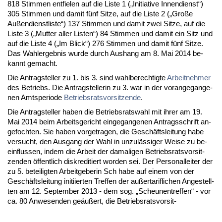
818 Stim­men ent­fie­len auf die Lis­te 1 („Initia­ti­ve In­nen­dienst“)
305 Stim­men und da­mit fünf Sit­ze, auf die Lis­te 2 („Große
Außen­dienst­lis­te“) 137 Stim­men und da­mit zwei Sit­ze, auf die
Lis­te 3 („Mut­ter al­ler Lis­ten“) 84 Stim­men und da­mit ein Sitz und
auf die Lis­te 4 („Im Blick“) 276 Stim­men und da­mit fünf Sit­ze.
Das Wahl­er­geb­nis wur­de durch Aus­hang am 8. Mai 2014 be­
kannt ge­macht.
Die An­trag­stel­ler zu 1. bis 3. sind wahl­be­rech­tig­te
Ar­beit­neh­mer
des Be­triebs. Die An­trag­stel­le­rin zu 3. war in der vor­an­ge­gan­ge­
nen Amts­pe­ri­ode
Be­triebs­rats­vor­sit­zen­de
.
Die An­trag­stel­ler ha­ben die Be­triebs­rats­wahl mit ih­rer am 19.
Mai 2014 beim Ar­beits­ge­richt ein­ge­gan­ge­nen An­trags­schrift an­
ge­foch­ten. Sie ha­ben vor­ge­tra­gen, die Geschäfts­lei­tung ha­be
ver­sucht, den Aus­gang der Wahl in un­zulässi­ger Wei­se zu be­
ein­flus­sen, in­dem die Ar­beit der da­ma­li­gen Be­triebs­rats­vor­sit­
zen­den öffent­lich dis­kre­di­tiert wor­den sei. Der Per­so­nal­lei­ter der
zu 5. be­tei­lig­ten Ar­beit­ge­be­rin Sch ha­be auf ei­nem von der
Geschäfts­lei­tung in­iti­ier­ten Tref­fen der außer­ta­rif­li­chen An­ge­stell­
ten am 12. Sep­tem­ber 2013 - dem sog. „Scheu­nen­tref­fen“ - vor
ca. 80 An­we­sen­den geäußert, die Be­triebs­rats­vor­sit-