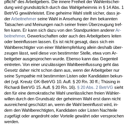
pflicht“ des Ar­beit­ge­bers. Die in­ne­re Frei­heit der Wahl­ent­schei­
dung wird grundsätz­lich durch das Wahl­ge­heim­nis in § 14 Abs. 1
Be­trVG gewähr­leis­tet. Ei­ne ge­hei­me Wahl stellt si­cher, dass je­
der
Ar­beit­neh­mer
sei­ne Wahl in An­se­hung der ihm be­kann­ten
Tat­sa­chen und Mei­nun­gen nach sei­ner frei­en Über­zeu­gung tref­
fen kann. Er kann sich da­zu von den Stand­punk­ten an­de­rer
Ar­
beit­neh­mer
, Ge­werk­schaf­ten oder auch des Ar­beit­ge­bers lei­ten
oder be­ein­flus­sen las­sen. Es ist nicht ge­sagt, dass sich ein
Wahl­be­rech­tig­ter von ei­ner Wahl­emp­feh­lung al­lein des­halb über­
zeu­gen lässt, weil die­se von be­stimm­ter Stel­le, et­wa vom Ar­
beit­ge­ber aus­ge­spro­chen wur­de. Eben­so kann das Ge­gen­teil
ein­tre­ten. Von ei­ner un­zulässi­gen Wahl­be­ein­flus­sung geht das
Ge­setz da­her nicht schon dann aus, wenn der Ar­beit­ge­ber nur
sei­ne Sym­pa­thie mit be­stimm­ten Lis­ten oder Kan­di­da­ten be­kun­
det (vgl. Kreutz GK-Be­trVG 10. Aufl. § 20 Rn. 30 ff.; Thüsing in
Ri­char­di Be­trVG 15. Aufl. § 20 Rn. 16).
§ 20 Abs. 2 Be­trVG
sieht
den für ei­ne de­mo­kra­ti­sche Wahl un­erläss­li­chen frei­en Wähl­er­
wil­len durch den Grund­satz der ge­hei­men Wahl erst dann nicht
aus­rei­chend geschützt an, wenn die Wahl be­ein­flusst wird, in­
dem den Wahl­be­rech­tig­ten, Kan­di­da­ten oder Lis­ten Nach­tei­le
zu­gefügt oder an­ge­droht oder Vor­tei­le gewährt oder ver­spro­chen
wer­den.