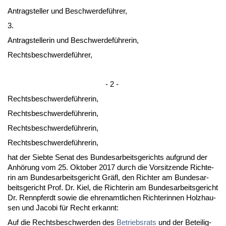
An­trag­stel­ler und Be­schwer­deführer,
3.
An­trag­stel­le­rin und Be­schwer­deführe­rin,
Rechts­be­schwer­deführer,
- 2 -
Rechts­be­schwer­deführe­rin,
Rechts­be­schwer­deführe­rin,
Rechts­be­schwer­deführe­rin,
Rechts­be­schwer­deführe­rin,
hat der Sieb­te Se­nat des Bun­des­ar­beits­ge­richts auf­grund der
Anhörung vom 25. Ok­to­ber 2017 durch die Vor­sit­zen­de Rich­te­
rin am Bun­des­ar­beits­ge­richt Gräfl, den Rich­ter am Bun­des­ar­
beits­ge­richt Prof. Dr. Kiel, die Rich­te­rin am Bun­des­ar­beits­ge­richt
Dr. Renn­pferdt so­wie die eh­ren­amt­li­chen Rich­te­rin­nen Holz­hau­
sen und Ja­co­bi für Recht er­kannt:
Auf die Rechts­be­schwer­den des
Be­triebs­rats
und der Be­tei­lig­