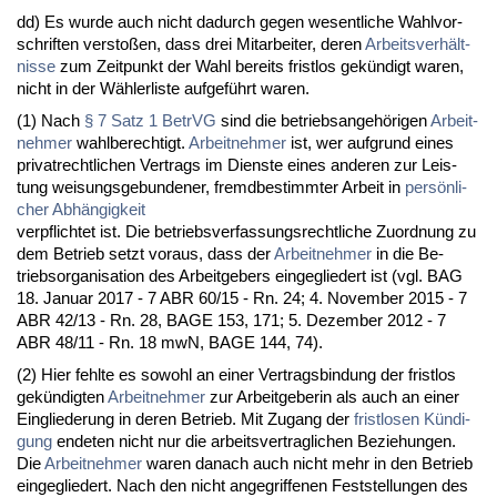
dd) Es wur­de auch nicht da­durch ge­gen we­sent­li­che Wahl­vor­
schrif­ten ver­s­toßen, dass drei Mit­ar­bei­ter, de­ren
Ar­beits­verhält­
nis­se
zum Zeit­punkt der Wahl be­reits frist­los gekündigt wa­ren,
nicht in der Wähler­lis­te auf­geführt wa­ren.
(1) Nach
§ 7 Satz 1 Be­trVG
sind die be­triebs­an­gehöri­gen
Ar­beit­
neh­mer
wahl­be­rech­tigt.
Ar­beit­neh­mer
ist, wer auf­grund ei­nes
pri­vat­recht­li­chen Ver­trags im Diens­te ei­nes an­de­ren zur Leis­
tung wei­sungs­ge­bun­de­ner, fremd­be­stimm­ter Ar­beit in
persönli­
cher Abhängig­keit
ver­pflich­tet ist. Die be­triebs­ver­fas­sungs­recht­li­che Zu­ord­nung zu
dem Be­trieb setzt vor­aus, dass der
Ar­beit­neh­mer
in die Be­
triebs­or­ga­ni­sa­ti­on des Ar­beit­ge­bers ein­ge­glie­dert ist (vgl. BAG
18. Ja­nu­ar 2017 - 7 ABR 60/15 - Rn. 24; 4. No­vem­ber 2015 - 7
ABR 42/13 - Rn. 28, BA­GE 153, 171; 5. De­zem­ber 2012 - 7
ABR 48/11 - Rn. 18 mwN, BA­GE 144, 74).
(2) Hier fehl­te es so­wohl an ei­ner Ver­trags­bin­dung der frist­los
gekündig­ten
Ar­beit­neh­mer
zur Ar­beit­ge­be­rin als auch an ei­ner
Ein­glie­de­rung in de­ren Be­trieb. Mit Zu­gang der
frist­lo­sen Kündi­
gung
en­de­ten nicht nur die ar­beits­ver­trag­li­chen Be­zie­hun­gen.
Die
Ar­beit­neh­mer
wa­ren da­nach auch nicht mehr in den Be­trieb
ein­ge­glie­dert. Nach den nicht an­ge­grif­fe­nen Fest­stel­lun­gen des