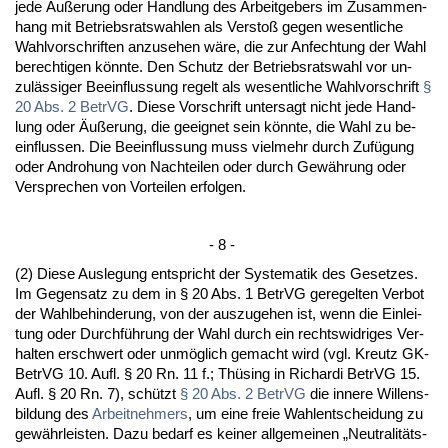
je­de Äußerung oder Hand­lung des Ar­beit­ge­bers im Zu­sam­men­
hang mit Be­triebs­rats­wah­len als Ver­s­toß ge­gen we­sent­li­che
Wahl­vor­schrif­ten an­zu­se­hen wäre, die zur An­fech­tung der Wahl
be­rech­ti­gen könn­te. Den Schutz der Be­triebs­rats­wahl vor un­
zulässi­ger Be­ein­flus­sung re­gelt als we­sent­li­che Wahl­vor­schrift
§
20 Abs. 2 Be­trVG
. Die­se Vor­schrift un­ter­sagt nicht je­de Hand­
lung oder Äußerung, die ge­eig­net sein könn­te, die Wahl zu be­
ein­flus­sen. Die Be­ein­flus­sung muss viel­mehr durch Zufügung
oder An­dro­hung von Nach­tei­len oder durch Gewährung oder
Ver­spre­chen von Vor­tei­len er­fol­gen.
- 8 -
(2) Die­se Aus­le­gung ent­spricht der Sys­te­ma­tik des Ge­set­zes.
Im Ge­gen­satz zu dem in § 20 Abs. 1 Be­trVG ge­re­gel­ten Ver­bot
der Wahl­be­hin­de­rung, von der aus­zu­ge­hen ist, wenn die Ein­lei­
tung oder Durchführung der Wahl durch ein rechts­wid­ri­ges Ver­
hal­ten er­schwert oder unmöglich ge­macht wird (vgl. Kreutz GK-
Be­trVG 10. Aufl. § 20 Rn. 11 f.; Thüsing in Ri­char­di Be­trVG 15.
Aufl. § 20 Rn. 7), schützt
§ 20 Abs. 2 Be­trVG
die in­ne­re Wil­lens­
bil­dung des
Ar­beit­neh­mers
, um ei­ne freie Wahl­ent­schei­dung zu
gewähr­leis­ten. Da­zu be­darf es kei­ner all­ge­mei­nen „Neu­tra­litäts­