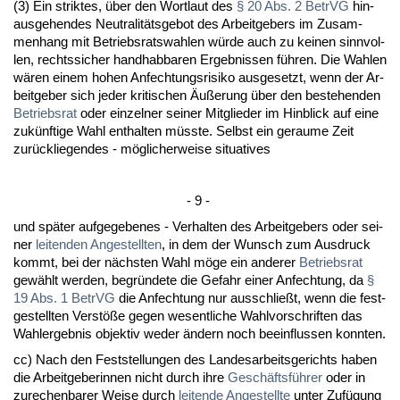
(3) Ein strik­tes, über den Wort­laut des
§ 20 Abs. 2 Be­trVG
hin­
aus­ge­hen­des Neu­tra­litäts­ge­bot des Ar­beit­ge­bers im Zu­sam­
men­hang mit Be­triebs­rats­wah­len würde auch zu kei­nen sinn­vol­
len, rechts­si­cher hand­hab­ba­ren Er­geb­nis­sen führen. Die Wah­len
wären ei­nem ho­hen An­fech­tungs­ri­si­ko aus­ge­setzt, wenn der Ar­
beit­ge­ber sich je­der kri­ti­schen Äußerung über den be­ste­hen­den
Be­triebs­rat
oder ein­zel­ner sei­ner Mit­glie­der im Hin­blick auf ei­ne
zukünf­ti­ge Wahl ent­hal­ten müss­te. Selbst ein ge­rau­me Zeit
zurück­lie­gen­des - mögli­cher­wei­se si­tua­ti­ves
- 9 -
und später auf­ge­ge­be­nes - Ver­hal­ten des Ar­beit­ge­bers oder sei­
ner
lei­ten­den An­ge­stell­ten
, in dem der Wunsch zum Aus­druck
kommt, bei der nächs­ten Wahl möge ein an­de­rer
Be­triebs­rat
gewählt wer­den, be­gründe­te die Ge­fahr ei­ner An­fech­tung, da
§
19 Abs. 1 Be­trVG
die An­fech­tung nur aus­sch­ließt, wenn die fest­
ge­stell­ten Verstöße ge­gen we­sent­li­che Wahl­vor­schrif­ten das
Wahl­er­geb­nis ob­jek­tiv we­der ändern noch be­ein­flus­sen konn­ten.
cc) Nach den Fest­stel­lun­gen des Lan­des­ar­beits­ge­richts ha­ben
die Ar­beit­ge­be­rin­nen nicht durch ih­re
Geschäftsführer
oder in
zu­re­chen­ba­rer Wei­se durch
lei­ten­de An­ge­stell­te
un­ter Zufügung