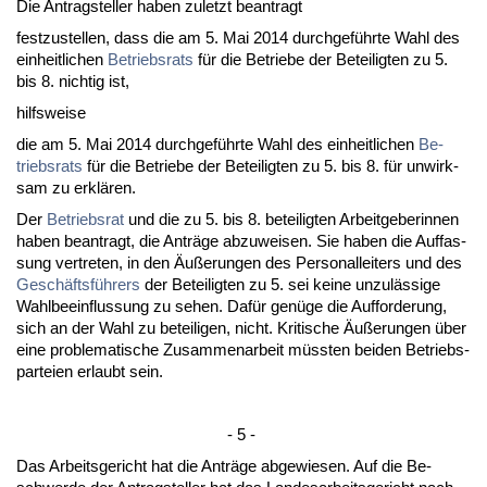
Die An­trag­stel­ler ha­ben zu­letzt be­an­tragt
fest­zu­stel­len, dass die am 5. Mai 2014 durch­geführ­te Wahl des
ein­heit­li­chen
Be­triebs­rats
für die Be­trie­be der Be­tei­lig­ten zu 5.
bis 8. nich­tig ist,
hilfs­wei­se
die am 5. Mai 2014 durch­geführ­te Wahl des ein­heit­li­chen
Be­
triebs­rats
für die Be­trie­be der Be­tei­lig­ten zu 5. bis 8. für un­wirk­
sam zu erklären.
Der
Be­triebs­rat
und die zu 5. bis 8. be­tei­lig­ten Ar­beit­ge­be­rin­nen
ha­ben be­an­tragt, die Anträge ab­zu­wei­sen. Sie ha­ben die Auf­fas­
sung ver­tre­ten, in den Äußerun­gen des Per­so­nal­lei­ters und des
Geschäftsführers
der Be­tei­lig­ten zu 5. sei kei­ne un­zulässi­ge
Wahl­be­ein­flus­sung zu se­hen. Dafür genüge die Auf­for­de­rung,
sich an der Wahl zu be­tei­li­gen, nicht. Kri­ti­sche Äußerun­gen über
ei­ne pro­ble­ma­ti­sche Zu­sam­men­ar­beit müss­ten bei­den Be­triebs­
par­tei­en er­laubt sein.
- 5 -
Das Ar­beits­ge­richt hat die Anträge ab­ge­wie­sen. Auf die Be­