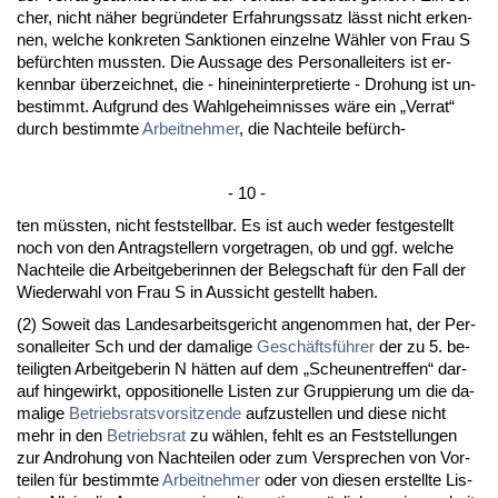
cher, nicht näher be­gründe­ter Er­fah­rungs­satz lässt nicht er­ken­
nen, wel­che kon­kre­ten Sank­tio­nen ein­zel­ne Wähler von Frau S
befürch­ten muss­ten. Die Aus­sa­ge des Per­so­nal­lei­ters ist er­
kenn­bar über­zeich­net, die - hin­ein­in­ter­pre­tier­te - Dro­hung ist un­
be­stimmt. Auf­grund des Wahl­ge­heim­nis­ses wäre ein „Ver­rat“
durch be­stimm­te
Ar­beit­neh­mer
, die Nach­tei­le befürch-
- 10 -
ten müss­ten, nicht fest­stell­bar. Es ist auch we­der fest­ge­stellt
noch von den An­trag­stel­lern vor­ge­tra­gen, ob und ggf. wel­che
Nach­tei­le die Ar­beit­ge­be­rin­nen der Be­leg­schaft für den Fall der
Wie­der­wahl von Frau S in Aus­sicht ge­stellt ha­ben.
(2) So­weit das Lan­des­ar­beits­ge­richt an­ge­nom­men hat, der Per­
so­nal­lei­ter Sch und der da­ma­li­ge
Geschäftsführer
der zu 5. be­
tei­lig­ten Ar­beit­ge­be­rin N hätten auf dem „Scheu­nen­tref­fen“ dar­
auf hin­ge­wirkt, op­po­si­tio­nel­le Lis­ten zur Grup­pie­rung um die da­
ma­li­ge
Be­triebs­rats­vor­sit­zen­de
auf­zu­stel­len und die­se nicht
mehr in den
Be­triebs­rat
zu wählen, fehlt es an Fest­stel­lun­gen
zur An­dro­hung von Nach­tei­len oder zum Ver­spre­chen von Vor­
tei­len für be­stimm­te
Ar­beit­neh­mer
oder von die­sen er­stell­te Lis­