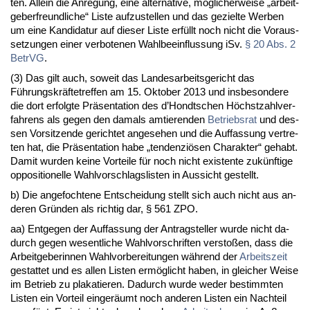
ten. Al­lein die An­re­gung, ei­ne al­ter­na­ti­ve, mögli­cher­wei­se „ar­beit­
ge­ber­freund­li­che“ Lis­te auf­zu­stel­len und das ge­ziel­te Wer­ben
um ei­ne Kan­di­da­tur auf die­ser Lis­te erfüllt noch nicht die Vor­aus­
set­zun­gen ei­ner ver­bo­te­nen Wahl­be­ein­flus­sung iSv.
§ 20 Abs. 2
Be­trVG
.
(3) Das gilt auch, so­weit das Lan­des­ar­beits­ge­richt das
Führungs­kräfte­tref­fen am 15. Ok­to­ber 2013 und ins­be­son­de­re
die dort er­folg­te Präsen­ta­ti­on des d’Hondt­schen Höchst­zahl­ver­
fah­rens als ge­gen den da­mals am­tie­ren­den
Be­triebs­rat
und des­
sen Vor­sit­zen­de ge­rich­tet an­ge­se­hen und die Auf­fas­sung ver­tre­
ten hat, die Präsen­ta­ti­on ha­be „ten­den­ziösen Cha­rak­ter“ ge­habt.
Da­mit wur­den kei­ne Vor­tei­le für noch nicht exis­ten­te zukünf­ti­ge
op­po­si­tio­nel­le Wahl­vor­schlags­lis­ten in Aus­sicht ge­stellt.
b) Die an­ge­foch­te­ne Ent­schei­dung stellt sich auch nicht aus an­
de­ren Gründen als rich­tig dar, § 561 ZPO.
aa) Ent­ge­gen der Auf­fas­sung der An­trag­stel­ler wur­de nicht da­
durch ge­gen we­sent­li­che Wahl­vor­schrif­ten ver­s­toßen, dass die
Ar­beit­ge­be­rin­nen Wahl­vor­be­rei­tun­gen während der
Ar­beits­zeit
ge­stat­tet und es al­len Lis­ten ermöglicht ha­ben, in glei­cher Wei­se
im Be­trieb zu pla­ka­tie­ren. Da­durch wur­de we­der be­stimm­ten
Lis­ten ein Vor­teil ein­geräumt noch an­de­ren Lis­ten ein Nach­teil