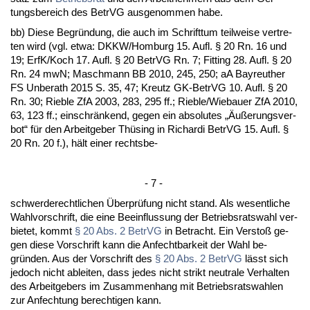
tungs­be­reich des Be­trVG aus­ge­nom­men ha­be.
bb) Die­se Be­gründung, die auch im Schrift­tum teil­wei­se ver­tre­
ten wird (vgl. et­wa: DKKW/Hom­burg 15. Aufl. § 20 Rn. 16 und
19; ErfK/Koch 17. Aufl. § 20 Be­trVG Rn. 7; Fit­ting 28. Aufl. § 20
Rn. 24 mwN; Masch­mann BB 2010, 245, 250; aA Bay­reu­ther
FS Un­berath 2015 S. 35, 47; Kreutz GK-Be­trVG 10. Aufl. § 20
Rn. 30; Rieb­le ZfA 2003, 283, 295 ff.; Rieb­le/Wie­bau­er ZfA 2010,
63, 123 ff.; ein­schränkend, ge­gen ein ab­so­lu­tes „Äußerungs­ver­
bot“ für den Ar­beit­ge­ber Thüsing in Ri­char­di Be­trVG 15. Aufl. §
20 Rn. 20 f.), hält ei­ner rechts­be-
- 7 -
schwer­de­recht­li­chen Über­prüfung nicht stand. Als we­sent­li­che
Wahl­vor­schrift, die ei­ne Be­ein­flus­sung der Be­triebs­rats­wahl ver­
bie­tet, kommt
§ 20 Abs. 2 Be­trVG
in Be­tracht. Ein Ver­s­toß ge­
gen die­se Vor­schrift kann die An­fecht­bar­keit der Wahl be­
gründen. Aus der Vor­schrift des
§ 20 Abs. 2 Be­trVG
lässt sich
je­doch nicht ab­lei­ten, dass je­des nicht strikt neu­tra­le Ver­hal­ten
des Ar­beit­ge­bers im Zu­sam­men­hang mit Be­triebs­rats­wah­len
zur An­fech­tung be­rech­ti­gen kann.