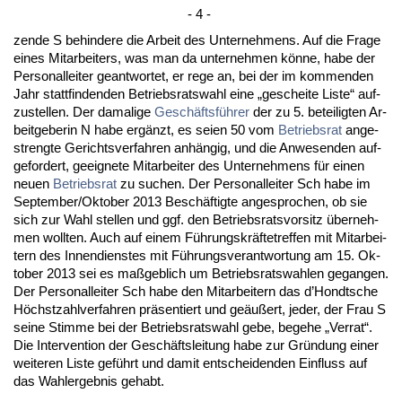
- 4 -
zen­de S be­hin­de­re die Ar­beit des Un­ter­neh­mens. Auf die Fra­ge
ei­nes Mit­ar­bei­ters, was man da un­ter­neh­men könne, ha­be der
Per­so­nal­lei­ter ge­ant­wor­tet, er re­ge an, bei der im kom­men­den
Jahr statt­fin­den­den Be­triebs­rats­wahl ei­ne „ge­schei­te Lis­te“ auf­
zu­stel­len. Der da­ma­li­ge
Geschäftsführer
der zu 5. be­tei­lig­ten Ar­
beit­ge­be­rin N ha­be ergänzt, es sei­en 50 vom
Be­triebs­rat
an­ge­
streng­te Ge­richts­ver­fah­ren anhängig, und die An­we­sen­den auf­
ge­for­dert, ge­eig­ne­te Mit­ar­bei­ter des Un­ter­neh­mens für ei­nen
neu­en
Be­triebs­rat
zu su­chen. Der Per­so­nal­lei­ter Sch ha­be im
Sep­tem­ber/Ok­to­ber 2013 Beschäftig­te an­ge­spro­chen, ob sie
sich zur Wahl stel­len und ggf. den Be­triebs­rats­vor­sitz über­neh­
men woll­ten. Auch auf ei­nem Führungs­kräfte­tref­fen mit Mit­ar­bei­
tern des In­nen­diens­tes mit Führungs­ver­ant­wor­tung am 15. Ok­
to­ber 2013 sei es maßgeb­lich um Be­triebs­rats­wah­len ge­gan­gen.
Der Per­so­nal­lei­ter Sch ha­be den Mit­ar­bei­tern das d’Hondt­sche
Höchst­zahl­ver­fah­ren präsen­tiert und geäußert, je­der, der Frau S
sei­ne Stim­me bei der Be­triebs­rats­wahl ge­be, be­ge­he „Ver­rat“.
Die In­ter­ven­ti­on der Geschäfts­lei­tung ha­be zur Gründung ei­ner
wei­te­ren Lis­te geführt und da­mit ent­schei­den­den Ein­fluss auf
das Wahl­er­geb­nis ge­habt.