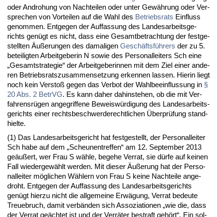
oder An­dro­hung von Nach­tei­len oder un­ter Gewährung oder Ver­
spre­chen von Vor­tei­len auf die Wahl des
Be­triebs­rats
Ein­fluss
ge­nom­men. Ent­ge­gen der Auf­fas­sung des Lan­des­ar­beits­ge­
richts genügt es nicht, dass ei­ne Ge­samt­be­trach­tung der fest­ge­
stell­ten Äußerun­gen des da­ma­li­gen
Geschäftsführers
der zu 5.
be­tei­lig­ten Ar­beit­ge­be­rin N so­wie des Per­so­nal­lei­ters Sch ei­ne
„Ge­samt­stra­te­gie“ der Ar­beit­ge­be­rin­nen mit dem Ziel ei­ner an­de­
ren Be­triebs­rats­zu­sam­men­set­zung er­ken­nen las­sen. Hier­in liegt
noch kein Ver­s­toß ge­gen das Ver­bot der Wahl­be­ein­flus­sung in
§
20 Abs. 2 Be­trVG
. Es kann da­her da­hin­ste­hen, ob die mit Ver­
fah­rensrügen an­ge­grif­fe­ne Be­weiswürdi­gung des Lan­des­ar­beits­
ge­richts ei­ner rechts­be­schwer­de­recht­li­chen Über­prüfung stand­
hiel­te.
(1) Das Lan­des­ar­beits­ge­richt hat fest­ge­stellt, der Per­so­nal­lei­ter
Sch ha­be auf dem „Scheu­nen­tref­fen“ am 12. Sep­tem­ber 2013
geäußert, wer Frau S wähle, be­ge­he Ver­rat, sie dürfe auf kei­nen
Fall wie­der­gewählt wer­den. Mit die­ser Äußerung hat der Per­so­
nal­lei­ter mögli­chen Wählern von Frau S kei­ne Nach­tei­le an­ge­
droht. Ent­ge­gen der Auf­fas­sung des Lan­des­ar­beits­ge­richts
genügt hier­zu nicht die all­ge­mei­ne Erwägung, Ver­rat be­deu­te
Treue­bruch, da­mit verbänden sich As­so­zia­tio­nen „wie die, dass
der Ver­rat geäch­tet ist und der Verräter be­straft gehört“. Ein sol­