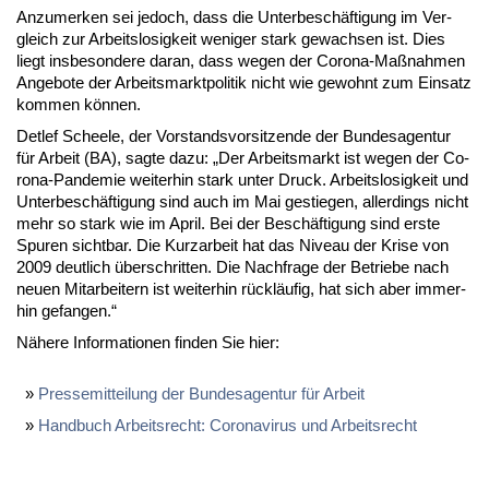
An­zu­mer­ken sei je­doch, dass die Un­ter­be­schäf­ti­gung im Ver­
gleich zur Ar­beits­lo­sig­keit we­ni­ger stark ge­wach­sen ist. Dies
liegt ins­be­son­de­re dar­an, dass we­gen der Co­ro­na-Maß­nah­men
An­ge­bo­te der Ar­beits­markt­po­li­tik nicht wie ge­wohnt zum Ein­satz
kom­men kön­nen.
Det­lef Schee­le, der Vor­stands­vor­sit­zen­de der Bun­des­agen­tur
für Ar­beit (BA), sag­te da­zu: „Der Ar­beits­markt ist we­gen der Co­
ro­na-Pan­de­mie wei­ter­hin stark un­ter Druck. Ar­beits­lo­sig­keit und
Un­ter­be­schäf­ti­gung sind auch im Mai ge­stie­gen, al­ler­dings nicht
mehr so stark wie im April. Bei der Be­schäf­ti­gung sind ers­te
Spu­ren sicht­bar. Die Kurz­ar­beit hat das Ni­veau der Kri­se von
2009 deut­lich über­schrit­ten. Die Nach­fra­ge der Be­trie­be nach
neu­en Mit­ar­bei­tern ist wei­ter­hin rück­läu­fig, hat sich aber im­mer­
hin ge­fan­gen.“
Nä­he­re In­for­ma­tio­nen fin­den Sie hier:
Pres­se­mit­tei­lung der Bun­des­agen­tur für Ar­beit
Hand­buch Ar­beits­recht: Co­ro­na­vi­rus und Ar­beits­recht