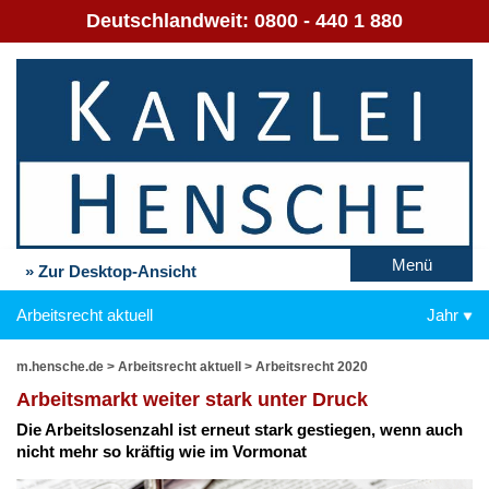
Deutschlandweit:
0800 - 440 1 880
Menü
» Zur Desktop-Ansicht
Arbeitsrecht aktuell
Jahr
m.hensche.de
>
Arbeitsrecht aktuell
>
Arbeitsrecht 2020
Ar­beits­markt wei­ter stark un­ter Druck
Die Ar­beits­lo­sen­zahl ist er­neut stark ge­stie­gen, wenn auch
nicht mehr so kräf­tig wie im Vor­mo­nat