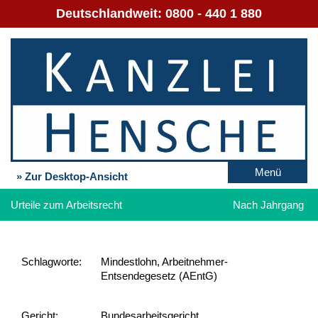
Deutschlandweit:
0800 - 440 1 880
Menü
» Zur Desktop-Ansicht
Urteile zum Arbeitsrecht
Nach Jahrgang
Schlag­worte:
Mindestlohn, Arbeitnehmer-
Entsendegesetz (AEntG)
Gericht:
Bundesarbeitsgericht