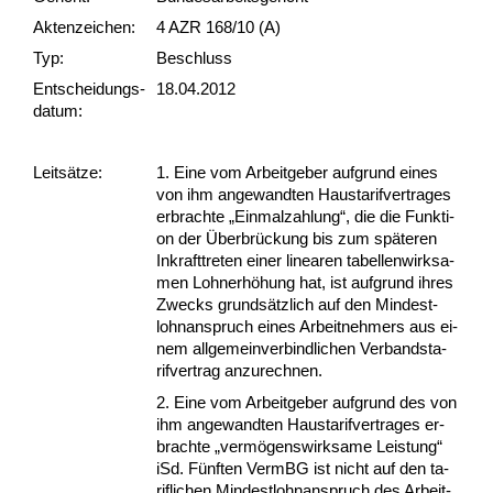
Akten­zeichen:
4 AZR 168/10 (A)
Typ:
Beschluss
Ent­scheid­ungs­
18.04.2012
datum:
Leit­sätze:
1. Ei­ne vom Ar­beit­ge­ber auf­grund ei­nes
von ihm an­ge­wand­ten Haus­ta­rif­ver­tra­ges
er­brach­te „Ein­mal­zah­lung“, die die Funk­ti­
on der Über­brückung bis zum späte­ren
In­kraft­tre­ten ei­ner li­nea­ren ta­bel­len­wirk­sa­
men Loh­nerhöhung hat, ist auf­grund ih­res
Zwecks grundsätz­lich auf den Min­dest­
lohn­an­spruch ei­nes Ar­beit­neh­mers aus ei­
nem all­ge­mein­ver­bind­li­chen Ver­bands­ta­
rif­ver­trag an­zu­rech­nen.
2. Ei­ne vom Ar­beit­ge­ber auf­grund des von
ihm an­ge­wand­ten Haus­ta­rif­ver­tra­ges er­
brach­te „vermögens­wirk­sa­me Leis­tung“
iSd. Fünf­ten VermBG ist nicht auf den ta­
rif­li­chen Min­dest­lohn­an­spruch des Ar­beit­