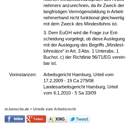
neh­mers an­zu­rech­nen, da ihr Zweck der
lang­fris­ti­gen Vermögens­bil­dung in Ar­beit­
neh­mer­hand nicht funk­tio­nal gleich­wer­tig
mit dem Zweck des Min­dest­lohns ist.
3. Dem EuGH wird die Fra­ge zur Ent­
schei­dung vor­ge­legt, ob die­se Aus­le­gung
mit der Aus­le­gung des Be­griffs „Min­dest­
lohnsätze“ in Art. 3 Abs. 1 Un­terabs. 1
Buchst. c) der Richt­li­nie 96/71/EG ver­ein­
bar ist.
Vor­ins­tan­zen:
Arbeitsgericht Hamburg, Urteil vom
17.2.2009 - 19 Ca 279/08
Landesarbeitsgericht Hamburg, Urteil
vom 6.1.2010 - 5 Sa 33/09
m.hensche.de
>
Urteile zum Arbeitsrecht