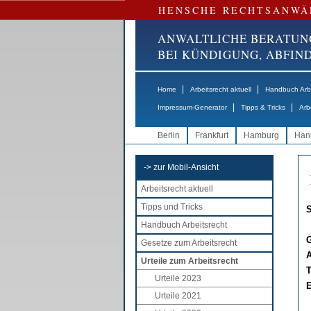
HENSCHE RECHTSANWÄ
ANWALTLICHE BERATUN
BEI KÜNDIGUNG, ABFI
|
|
Home
Arbeitsrecht aktuell
Handbuch Arbe
|
|
Impressum-Generator
Tipps & Tricks
Arb
Berlin
Frankfurt
Hamburg
Han
-> zur Mobil-Ansicht
Arbeitsrecht aktuell
Tipps und Tricks
S
Handbuch Arbeitsrecht
G
Gesetze zum Arbeitsrecht
A
Urteile zum Arbeitsrecht
T
Urteile 2023
E
Urteile 2021