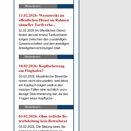
Weiterlesen
11.02.2026: Warn­streiks im
öf­fent­li­chen Dienst im Rah­men
ak­tu­el­ler Ta­rif­ver­ha...
11.02.2026 Im öf­fent­li­chen Dienst
fin­den der­zeit er­neut Ta­rif­ver­hand­
lun­gen zwi­schen den zu­stän­di­gen
Ge­werk­schaf­ten und den je­wei­li­gen
Ar­beit­ge­ber­ver­tre­tun­gen statt.
Weiterlesen
10.02.2026: Kopf­tuch­zwang
am Flug­ha­fen?
10.02.2026. Mus­li­mi­sche Be­wer­be­
rin­nen nicht ein­zu­stel­len, weil die­se
ein Kopf­tuch tra­gen stellt in den
meis­ten Fäl­len ei­ne recht­lich un­zu­
läs­si­ge Dis­kri­mi­nie­rung dar, da das
Tra­gen ei­nes Kopf­tuchs ...
Weiterlesen
03.02.2026: Oh­ne ört­li­che Be­
triebs­lei­tung kein Be­triebs­rat
03.02.2026. Die Bil­dung ei­nes Be­