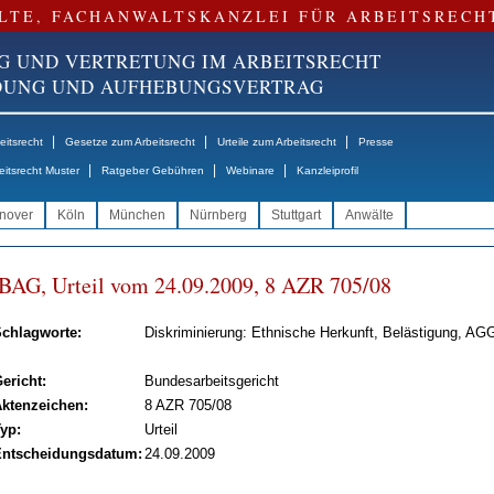
LTE, FACHANWALTSKANZLEI FÜR ARBEITSRECH
G UND VERTRETUNG IM ARBEITSRECHT
NDUNG UND AUFHEBUNGSVERTRAG
|
|
|
itsrecht
Gesetze zum Arbeitsrecht
Urteile zum Arbeitsrecht
Presse
|
|
|
eitsrecht Muster
Ratgeber Gebühren
Webinare
Kanzleiprofil
nover
Köln
München
Nürnberg
Stuttgart
Anwälte
BAG, Ur­teil vom 24.09.2009, 8 AZR 705/08
chlagworte:
Diskriminierung: Ethnische Herkunft, Belästigung, AG
ericht:
Bundesarbeitsgericht
ktenzeichen:
8 AZR 705/08
yp:
Urteil
ntscheidungsdatum:
24.09.2009