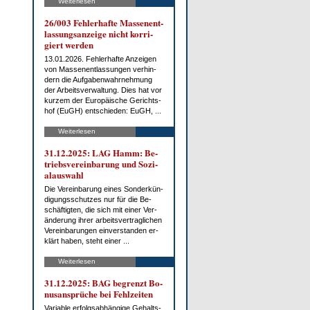
Weiterlesen
26/003 Feh­ler­haf­te Mas­sen­ent­
las­sungs­an­zei­ge nicht kor­ri­
giert wer­den
13.01.2026. Feh­ler­haf­te An­zei­gen
von Mas­sen­ent­las­sun­gen ver­hin­
dern die Auf­ga­ben­wahr­neh­mung
der Ar­beits­ver­wal­tung. Dies hat vor
kur­zem der Eu­ro­päi­sche Ge­richts­
hof (EuGH) ent­schie­den: EuGH, ...
Weiterlesen
31.12.2025: LAG Hamm: Be­
triebs­ver­ein­ba­rung und So­zi­
al­aus­wahl
Die Ver­ein­ba­rung ei­nes Son­der­kün­
di­gungs­schut­zes nur für die Be­
schäf­tig­ten, die sich mit ei­ner Ver­
än­de­rung ih­rer ar­beits­ver­trag­li­chen
Ver­ein­ba­run­gen ein­ver­stan­den er­
klärt ha­ben, steht ei­ner ...
Weiterlesen
31.12.2025: BAG be­grenzt Bo­
nus­an­sprü­che bei Fehl­zei­ten
Va­ria­ble er­folgs­ab­hän­gi­ge Ge­halts­