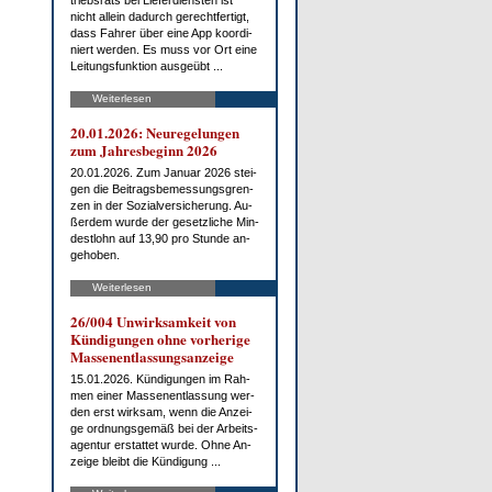
triebs­rats bei Lie­fer­diens­ten ist
nicht al­lein da­durch ge­recht­fer­tigt,
dass Fah­rer über ei­ne App ko­or­di­
niert wer­den. Es muss vor Ort ei­ne
Lei­tungs­funk­ti­on aus­ge­übt ...
Weiterlesen
20.01.2026: Neu­re­ge­lun­gen
zum Jah­res­be­ginn 2026
20.01.2026. Zum Ja­nu­ar 2026 stei­
gen die Bei­trags­be­mes­sungs­gren­
zen in der So­zi­al­ver­si­che­rung. Au­
ßer­dem wur­de der ge­setz­li­che Min­
dest­lohn auf 13,90 pro St­un­de an­
ge­ho­ben.
Weiterlesen
26/004 Un­wirk­sam­keit von
Kün­di­gun­gen oh­ne vor­he­ri­ge
Mas­sen­ent­las­sungs­an­zei­ge
15.01.2026. Kün­di­gun­gen im Rah­
men ei­ner Mas­sen­ent­las­sung wer­
den erst wirk­sam, wenn die An­zei­
ge ord­nungs­ge­mäß bei der Ar­beits­
agen­tur er­stat­tet wur­de. Oh­ne An­
zei­ge bleibt die Kün­di­gung ...