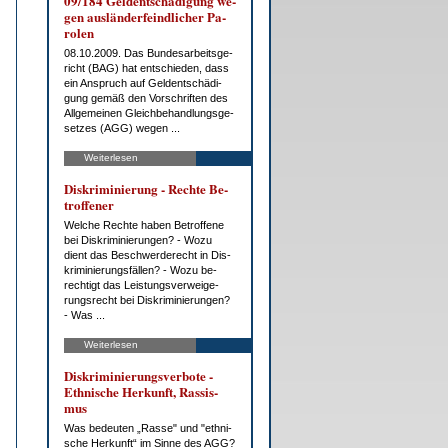
09/184 Gel­dent­schä­di­gung we­
gen aus­län­der­feind­li­cher Pa­
ro­len
08.10.2009. Das Bun­des­ar­beits­ge­
richt (BAG) hat ent­schie­den, dass
ein An­spruch auf Gel­dent­schä­di­
gung ge­mäß den Vor­schrif­ten des
All­ge­mei­nen Gleich­be­hand­lungs­ge­
set­zes (AGG) we­gen ...
Weiterlesen
Dis­kri­mi­nie­rung - Rech­te Be­
trof­fe­ner
Wel­che Rech­te ha­ben Be­trof­fe­ne
bei Dis­kri­mi­nie­run­gen? - Wo­zu
dient das Be­schwer­de­recht in Dis­
kri­mi­nie­rungs­fäl­len? - Wo­zu be­
rech­tigt das Leis­tungs­ver­wei­ge­
rungs­recht bei Dis­kri­mi­nie­run­gen?
- Was ...
Weiterlesen
Dis­kri­mi­nie­rungs­ver­bo­te -
Eth­ni­sche Her­kunft, Ras­sis­
mus
Was be­deu­ten „Ras­se" und "eth­ni­
sche Her­kunft“ im Sin­ne des AGG?