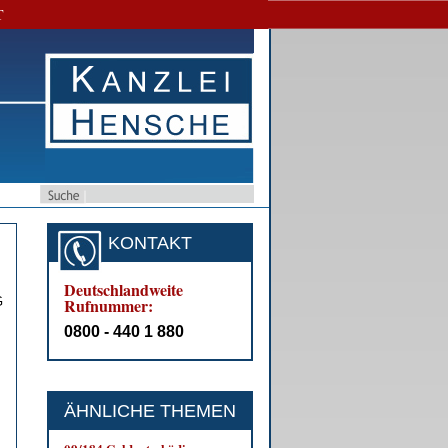
T
KONTAKT
Deutschlandweite
G
Rufnummer:
0800 - 440 1 880
ÄHNLICHE THEMEN