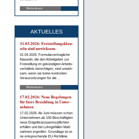
Weiterlesen
AKTUELLES
31.03.2026: Frei­stel­lungs­klau­
seln sind un­wirk­sam.
01.04.2026. For­mu­lar­ver­trag­li­che
Klau­seln, die den Ar­beit­ge­ber zur
Frei­stel­lung im ge­kün­dig­ten Ar­beits­
ver­hält­nis be­rech­ti­gen, sind un­wirk­
sam, wenn sie kei­ne kon­kre­ten
Vor­aus­set­zun­gen für die ...
Weiterlesen
17.02.2026: Neue Re­ge­lun­gen
für fai­re Be­zah­lung in Un­ter­
neh­men
17.02.2026. Ab Ju­ni müs­sen schon
Un­ter­neh­men ab 100 Be­schäf­tig­ten
neue Ent­gelt­tranz­pa­renz­pflich­ten
er­fül­len und bei Lohn­ge­fäl­len Maß­
nah­men er­grei­fen. Grund­la­ge ist ei­
ne ent­spre­chen­de EU-Richt­li­nie.