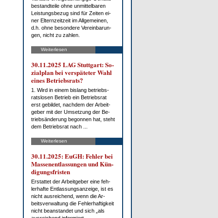
be­stand­tei­le oh­ne un­mit­tel­ba­ren
Leis­tungs­be­zug sind für Zei­ten ei­
ner El­tern­zeit­zeit im All­ge­mei­nen,
d.h. oh­ne be­son­de­re Ver­ein­ba­run­
gen, nicht zu zah­len.
Weiterlesen
30.11.2025 LAG Stutt­gart: So­
zi­al­plan bei ver­spä­te­ter Wahl
ei­nes Be­triebs­rats?
1. Wird in ei­nem bis­lang be­triebs­
rats­lo­sen Be­trieb ein Be­triebs­rat
erst ge­bil­det, nach­dem der Ar­beit­
ge­ber mit der Um­set­zung der Be­
trieb­s­än­de­rung be­gon­nen hat, steht
dem Be­triebs­rat nach ...
Weiterlesen
30.11.2025: EuGH: Feh­ler bei
Mas­sen­ent­las­sun­gen und Kün­
di­gungs­fris­ten
Er­stat­tet der Ar­beit­ge­ber ei­ne feh­
ler­haf­te Ent­las­sungs­an­zei­ge, ist es
nicht aus­rei­chend, wenn die Ar­
beits­ver­wal­tung die Feh­ler­haf­tig­keit
nicht be­an­stan­det und sich „als