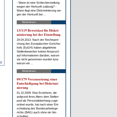
- Wann ist ei­ne Schlech­ter­stel­lung
we­gen der Her­kunft zu­läs­sig? -
Wann liegt ei­ne Dis­kri­mi­nie­rung we­
gen der Her­kunft bei ...
Weiterlesen
13/119 Be­weis­last für Dis­kri­
mi­nie­rung bei der Ein­stel­lung
29.04.2013. Nach der Recht­spre­
chung des Eu­ro­päi­schen Ge­richts­
hofs (EuGH) ha­ben ab­ge­lehn­te
Stel­len­be­wer­ber kei­nen An­spruch
auf In­for­ma­tio­nen dar­über, war­um
sie nicht ge­nom­men wur­den bzw.
08
war­um ein ...
Weiterlesen
09/179 Vor­aus­set­zung ei­ner
Ent­schä­di­gung bei Dis­kri­mi­
nie­rung
01.10.2009. Ei­ne Er­zie­he­rin, die
auf­grund ih­res Al­ters dem Stel­len­
pool als Per­so­nal­über­hang zu­ge­
ord­net wur­de, hat nach ei­ner Ent­
schei­dung des Bun­des­ar­beits­ge­
richts (BAG) auch oh­ne ein Ver­
schul­den ...