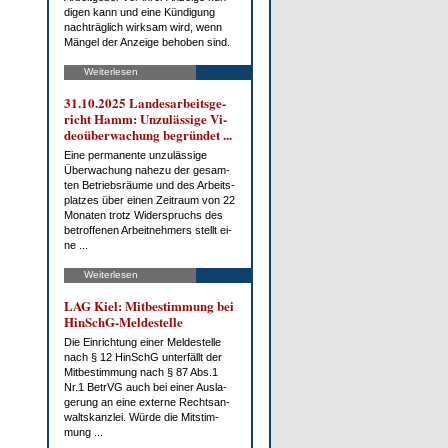
di­gen kann und ei­ne Kün­di­gung
nach­träg­lich wirk­sam wird, wenn
Män­gel der An­zei­ge be­ho­ben sind.
Weiterlesen
31.10.2025 Lan­des­ar­beits­ge­
richt Hamm: Un­zu­läs­si­ge Vi­
deo­über­wa­chung be­grün­det ...
Ei­ne per­ma­nen­te un­zu­läs­si­ge
Über­wa­chung na­he­zu der ge­sam­
ten Be­triebs­räu­me und des Ar­beits­
plat­zes über ei­nen Zeit­raum von 22
Mo­na­ten trotz Wi­der­spruchs des
be­trof­fe­nen Ar­beit­neh­mers stellt ei­
ne ...
Weiterlesen
LAG Kiel: Mit­be­stim­mung bei
HinSchG-Mel­de­stel­le
Die Ein­rich­tung ei­ner Mel­de­stel­le
nach § 12 HinSchG un­ter­fällt der
Mit­be­stim­mung nach § 87 Abs.1
Nr.1 Be­trVG auch bei ei­ner Aus­la­
ge­rung an ei­ne ex­ter­ne Rechts­an­
walts­kanz­lei. Wür­de die Mit­stim­
mung ...