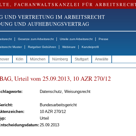
LTE, FACHANWALTSKANZLEI FÜR ARBEITSRECH
G UND VERTRETUNG IM ARBEITSRECHT
NDUNG UND AUFHEBUNGSVERTRAG
|
|
|
itsrecht
Gesetze zum Arbeitsrecht
Urteile zum Arbeitsrecht
Presse
|
|
|
eitsrecht Muster
Ratgeber Gebühren
Webinare
Kanzleiprofil
nover
Köln
München
Nürnberg
Stuttgart
Anwälte
BAG, Ur­teil vom 25.09.2013, 10 AZR 270/12
chlagworte:
Datenschutz, Weisungsrecht
ericht:
Bundesarbeitsgericht
ktenzeichen:
10 AZR 270/12
yp:
Urteil
ntscheidungsdatum:
25.09.2013