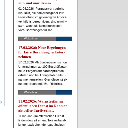
seln sind un­wirk­sam.
01.04.2026. For­mu­lar­ver­trag­li­che
Klau­seln, die den Ar­beit­ge­ber zur
Frei­stel­lung im ge­kün­dig­ten Ar­beits­
ver­hält­nis be­rech­ti­gen, sind un­wirk­
sam, wenn sie kei­ne kon­kre­ten
Vor­aus­set­zun­gen für die ...
Weiterlesen
17.02.2026: Neue Re­ge­lun­gen
für fai­re Be­zah­lung in Un­ter­
neh­men
17.02.2026. Ab Ju­ni müs­sen schon
Un­ter­neh­men ab 100 Be­schäf­tig­ten
neue Ent­gelt­tranz­pa­renz­pflich­ten
er­fül­len und bei Lohn­ge­fäl­len Maß­
nah­men er­grei­fen. Grund­la­ge ist ei­
ne ent­spre­chen­de EU-Richt­li­nie.
Weiterlesen
11.02.2026: Warn­streiks im
12
öf­fent­li­chen Dienst im Rah­men
ak­tu­el­ler Ta­rif­ver­ha...
11.02.2026 Im öf­fent­li­chen Dienst
fin­den der­zeit er­neut Ta­rif­ver­hand­
lun­gen zwi­schen den zu­stän­di­gen