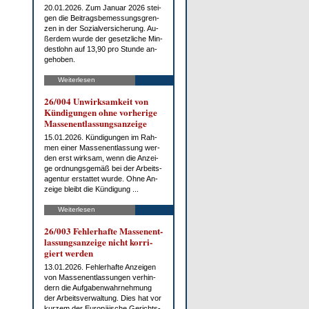
20.01.2026. Zum Ja­nu­ar 2026 stei­
gen die Bei­trags­be­mes­sungs­gren­
zen in der So­zi­al­ver­si­che­rung. Au­
ßer­dem wur­de der ge­setz­li­che Min­
dest­lohn auf 13,90 pro St­un­de an­
ge­ho­ben.
Weiterlesen
26/004 Un­wirk­sam­keit von
Kün­di­gun­gen oh­ne vor­he­ri­ge
Mas­sen­ent­las­sungs­an­zei­ge
15.01.2026. Kün­di­gun­gen im Rah­
men ei­ner Mas­sen­ent­las­sung wer­
den erst wirk­sam, wenn die An­zei­
ge ord­nungs­ge­mäß bei der Ar­beits­
agen­tur er­stat­tet wur­de. Oh­ne An­
zei­ge bleibt die Kün­di­gung ...
Weiterlesen
26/003 Feh­ler­haf­te Mas­sen­ent­
las­sungs­an­zei­ge nicht kor­ri­
giert wer­den
13.01.2026. Feh­ler­haf­te An­zei­gen
von Mas­sen­ent­las­sun­gen ver­hin­
dern die Auf­ga­ben­wahr­neh­mung
der Ar­beits­ver­wal­tung. Dies hat vor
kur­zem der Eu­ro­päi­sche Ge­richts­