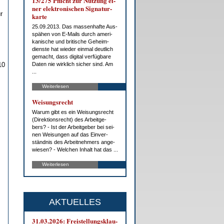
13/275 Pflicht zur Nut­zung ei­
ner elek­tro­ni­schen Si­gna­tur­
r
kar­te
25.09.2013. Das mas­sen­haf­te Aus­
spä­hen von E-Mails durch ame­ri­
ka­ni­sche und bri­ti­sche Ge­heim­
diens­te hat wie­der ein­mal deut­lich
ge­macht, dass di­gi­tal ver­füg­ba­re
10
Da­ten nie wirk­lich si­cher sind. Am
...
Weiterlesen
Wei­sungs­recht
War­um gibt es ein Wei­sungs­recht
(Di­rek­ti­ons­recht) des Ar­beit­ge­
bers? - Ist der Ar­beit­ge­ber bei sei­
nen Wei­sun­gen auf das Ein­ver­
ständ­nis des Ar­beit­neh­mers an­ge­
wie­sen? - Wel­chen In­halt hat das ...
Weiterlesen
AKTUELLES
31.03.2026: Frei­stel­lungs­klau­