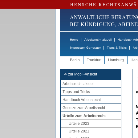
HENSCHE RECHTSANWÄ
ANWALTLICHE BERATUN
BEI KÜNDIGUNG, ABFI
|
|
Home
Arbeitsrecht aktuell
Handbuch Arbe
|
|
Impressum-Generator
Tipps & Tricks
Arb
Berlin
Frankfurt
Hamburg
Han
-> zur Mobil-Ansicht
Arbeitsrecht aktuell
Tipps und Tricks
S
Handbuch Arbeitsrecht
G
Gesetze zum Arbeitsrecht
A
Urteile zum Arbeitsrecht
T
Urteile 2023
E
Urteile 2021