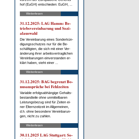
hof (EuGH) ent­schie­den: EuGH, ...
Weiterlesen
31.12.2025: LAG Hamm: Be­
triebs­ver­ein­ba­rung und So­zi­
al­aus­wahl
Die Ver­ein­ba­rung ei­nes Son­der­kün­
di­gungs­schut­zes nur für die Be­
schäf­tig­ten, die sich mit ei­ner Ver­
än­de­rung ih­rer ar­beits­ver­trag­li­chen
Ver­ein­ba­run­gen ein­ver­stan­den er­
klärt ha­ben, steht ei­ner ...
Weiterlesen
31.12.2025: BAG be­grenzt Bo­
nus­an­sprü­che bei Fehl­zei­ten
Va­ria­ble er­folgs­ab­hän­gi­ge Ge­halts­
be­stand­tei­le oh­ne un­mit­tel­ba­ren
Leis­tungs­be­zug sind für Zei­ten ei­
ner El­tern­zeit­zeit im All­ge­mei­nen,
d.h. oh­ne be­son­de­re Ver­ein­ba­run­
gen, nicht zu zah­len.
Weiterlesen
30.11.2025 LAG Stutt­gart: So­