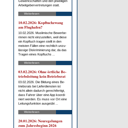
Ge­werk­schaf­ten und den je­wei­li­gen
Ar­beit­ge­ber­ver­tre­tun­gen statt.
Weiterlesen
10.02.2026: Kopf­tuch­zwang
am Flug­ha­fen?
10.02.2026. Mus­li­mi­sche Be­wer­be­
rin­nen nicht ein­zu­stel­len, weil die­se
ein Kopf­tuch tra­gen stellt in den
meis­ten Fäl­len ei­ne recht­lich un­zu­
läs­si­ge Dis­kri­mi­nie­rung dar, da das
Tra­gen ei­nes Kopf­tuchs ...
Weiterlesen
03.02.2026: Oh­ne ört­li­che Be­
triebs­lei­tung kein Be­triebs­rat
03.02.2026. Die Bil­dung ei­nes Be­
triebs­rats bei Lie­fer­diens­ten ist
nicht al­lein da­durch ge­recht­fer­tigt,
dass Fah­rer über ei­ne App ko­or­di­
niert wer­den. Es muss vor Ort ei­ne
Lei­tungs­funk­ti­on aus­ge­übt ...
Weiterlesen
20.01.2026: Neu­re­ge­lun­gen
zum Jah­res­be­ginn 2026