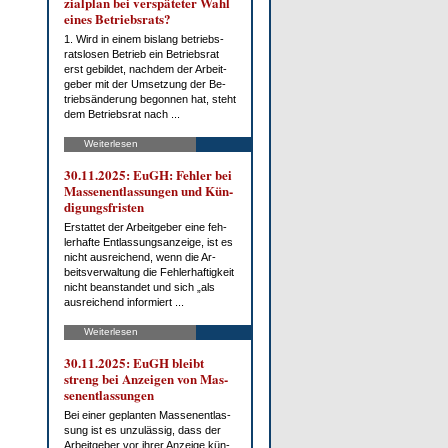
zi­al­plan bei ver­spä­te­ter Wahl
ei­nes Be­triebs­rats?
1. Wird in ei­nem bis­lang be­triebs­
rats­lo­sen Be­trieb ein Be­triebs­rat
erst ge­bil­det, nach­dem der Ar­beit­
ge­ber mit der Um­set­zung der Be­
trieb­s­än­de­rung be­gon­nen hat, steht
dem Be­triebs­rat nach ...
Weiterlesen
30.11.2025: EuGH: Feh­ler bei
Mas­sen­ent­las­sun­gen und Kün­
di­gungs­fris­ten
Er­stat­tet der Ar­beit­ge­ber ei­ne feh­
ler­haf­te Ent­las­sungs­an­zei­ge, ist es
nicht aus­rei­chend, wenn die Ar­
beits­ver­wal­tung die Feh­ler­haf­tig­keit
nicht be­an­stan­det und sich „als
aus­rei­chend in­for­miert ...
Weiterlesen
30.11.2025: EuGH bleibt
streng bei An­zei­gen von Mas­
sen­ent­las­sun­gen
Bei ei­ner ge­plan­ten Mas­sen­ent­las­
sung ist es un­zu­läs­sig, dass der
Ar­beit­ge­ber vor ih­rer An­zei­ge kün­