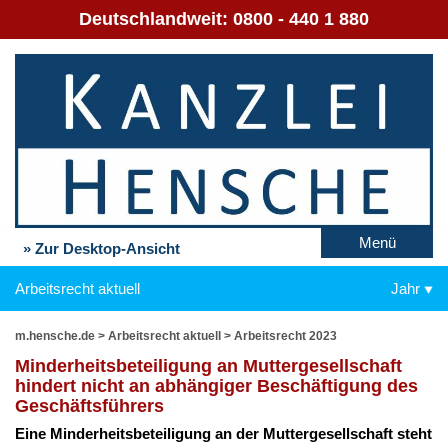
Deutschlandweit:
0800 - 440 1 880
Menü
» Zur Desktop-Ansicht
Arbeitsrecht aktuell
Jahr
m.hensche.de
>
Arbeitsrecht aktuell
>
Arbeitsrecht 2023
Min­der­heits­be­tei­li­gung an Mut­ter­ge­sell­schaft
hin­dert nicht an ab­hän­gi­ger Be­schäf­ti­gung des
Ge­schäfts­füh­rers
Ei­ne Min­der­heits­be­tei­li­gung an der Mut­ter­ge­sell­schaft steht