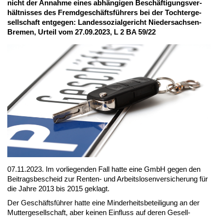
nicht der An­nah­me ei­nes ab­hän­gi­gen Be­schäf­ti­gungs­ver­
hält­nis­ses des Fremd­ge­schäfts­füh­rers bei der Toch­ter­ge­
sell­schaft ent­ge­gen: Lan­des­so­zi­al­ge­richt Nie­der­sach­sen-
Bre­men, Ur­teil vom 27.09.2023, L 2 BA 59/22
07.11.2023. Im vor­lie­gen­den Fall hat­te ei­ne GmbH ge­gen den
Bei­trags­be­scheid zur Ren­ten- und Ar­beits­lo­sen­ver­si­che­rung für
die Jah­re 2013 bis 2015 ge­klagt.
Der Ge­schäfts­füh­rer hat­te ei­ne Min­der­heits­be­tei­li­gung an der
Mut­ter­ge­sell­schaft, aber kei­nen Ein­fluss auf de­ren Ge­sell­