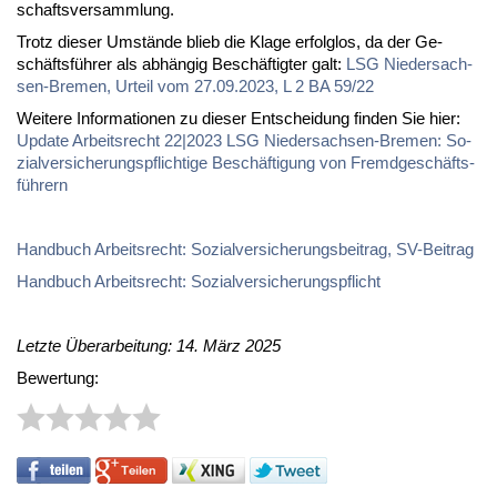
schafts­ver­samm­lung.
Trotz die­ser Um­stän­de blieb die Kla­ge er­folg­los, da der Ge­
schäfts­füh­rer als ab­hän­gig Be­schäf­tig­ter galt:
LSG Nie­der­sach­
sen-Bre­men, Ur­teil vom 27.09.2023, L 2 BA 59/22
Wei­te­re In­for­ma­tio­nen zu die­ser Ent­schei­dung fin­den Sie hier:
Up­date Ar­beits­recht 22|2023 LSG Nie­der­sach­sen-Bre­men: So­
zi­al­ver­si­che­rungs­pflich­ti­ge Be­schäf­ti­gung von Fremd­ge­schäfts­
füh­rern
Hand­buch Ar­beits­recht: So­zi­al­ver­si­che­rungs­bei­trag, SV-Bei­trag
Hand­buch Ar­beits­recht: So­zi­al­ver­si­che­rungs­pflicht
Letzte Überarbeitung: 14. März 2025
Bewertung: