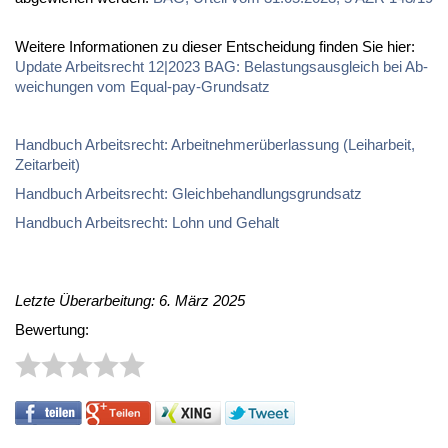
Wei­te­re In­for­ma­tio­nen zu die­ser Ent­schei­dung fin­den Sie hier:
Up­date Ar­beits­recht 12|2023 BAG: Be­las­tungs­aus­gleich bei Ab­
wei­chun­gen vom Equal-pay-Grund­satz
Hand­buch Ar­beits­recht: Ar­beit­neh­mer­über­las­sung (Leih­ar­beit,
Zeit­ar­beit)
Hand­buch Ar­beits­recht: Gleich­be­hand­lungs­grund­satz
Hand­buch Ar­beits­recht: Lohn und Ge­halt
Letzte Überarbeitung: 6. März 2025
Bewertung: