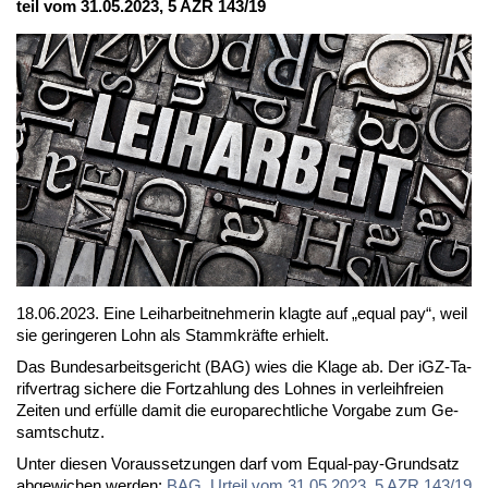
teil vom 31.05.2023, 5 AZR 143/19
18.06.2023. Ei­ne Leih­ar­beit­neh­me­rin klag­te auf „equal pay“, weil
sie ge­rin­ge­ren Lohn als Stamm­kräf­te er­hielt.
Das Bun­des­ar­beits­ge­richt (BAG) wies die Kla­ge ab. Der iGZ-Ta­
rif­ver­trag si­che­re die Fort­zah­lung des Loh­nes in ver­leih­frei­en
Zei­ten und er­fül­le da­mit die eu­ro­pa­recht­li­che Vor­ga­be zum Ge­
samt­schutz.
Un­ter die­sen Vor­aus­set­zun­gen darf vom Equal-pay-Grund­satz
ab­ge­wi­chen wer­den:
BAG, Ur­teil vom 31.05.2023, 5 AZR 143/19