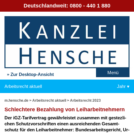
Deutschlandweit:
0800 - 440 1 880
Menü
» Zur Desktop-Ansicht
Arbeitsrecht aktuell
Jahr
m.hensche.de
>
Arbeitsrecht aktuell
>
Arbeitsrecht 2023
Schlech­te­re Be­zah­lung von Leih­ar­beit­neh­mern
Der iGZ-Ta­rif­ver­trag ge­währ­leis­tet zu­sam­men mit ge­stez­li­
chen Schutz­vor­schrif­ten ei­nen aus­rei­chen­den Ge­samt­
schutz für den Leih­ar­beit­neh­mer: Bun­des­ar­beits­ge­richt, Ur­