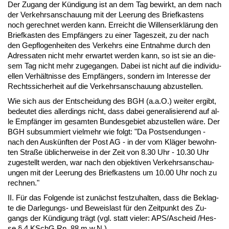
Der Zu­gang der Kündi­gung ist an dem Tag be­wirkt, an dem nach
der Ver­kehrs­an­schau­ung mit der Lee­rung des Brief­kas­tens
noch ge­rech­net wer­den kann. Er­reicht die Wil­lens­erklärung den
Brief­kas­ten des Empfängers zu ei­ner Ta­ges­zeit, zu der nach
den Ge­pflo­gen­hei­ten des Ver­kehrs ei­ne Ent­nah­me durch den
Adres­sa­ten nicht mehr er­war­tet wer­den kann, so ist sie an die­
sem Tag nicht mehr zu­ge­gan­gen. Da­bei ist nicht auf die in­di­vi­du­
el­len Verhält­nis­se des Empfängers, son­dern im In­ter­es­se der
Rechts­si­cher­heit auf die Ver­kehrs­an­schau­ung ab­zu­stel­len.
Wie sich aus der Ent­schei­dung des BGH (a.a.O.) wei­ter er­gibt,
be­deu­tet dies al­ler­dings nicht, dass da­bei ge­ne­ra­li­sie­rend auf al­
le Empfänger im ge­sam­ten Bun­des­ge­biet ab­zu­stel­len wäre. Der
BGH sub­sum­miert viel­mehr wie folgt: "Da Post­sen­dun­gen -
nach den Auskünf­ten der Post AG - in der vom Kläger be­wohn­
ten Straße übli­cher­wei­se in der Zeit von 8.30 Uhr - 10.30 Uhr
zu­ge­stellt wer­den, war nach den ob­jek­ti­ven Ver­kehrs­an­schau­
un­gen mit der Lee­rung des Brief­kas­tens um 10.00 Uhr noch zu
rech­nen."
II. Für das Fol­gen­de ist zunächst fest­zu­hal­ten, dass die Be­klag­
te die Dar­le­gungs- und Be­weis­last für den Zeit­punkt des Zu­
gangs der Kündi­gung trägt (vgl. statt vie­ler: APS/Ascheid /Hes­
se § 4 KSchG Rn. 88 m.w.N.).