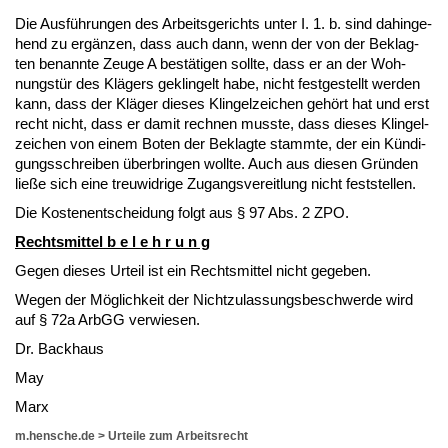
Die Ausführun­gen des Ar­beits­ge­richts un­ter I. 1. b. sind da­hin­ge­
hend zu ergänzen, dass auch dann, wenn der von der Be­klag­
ten be­nann­te Zeu­ge A bestäti­gen soll­te, dass er an der Woh­
nungstür des Klägers ge­klin­gelt ha­be, nicht fest­ge­stellt wer­den
kann, dass der Kläger die­ses Klin­gel­zei­chen gehört hat und erst
recht nicht, dass er da­mit rech­nen muss­te, dass die­ses Klin­gel­
zei­chen von ei­nem Bo­ten der Be­klag­te stamm­te, der ein Kündi­
gungs­schrei­ben über­brin­gen woll­te. Auch aus die­sen Gründen
ließe sich ei­ne treu­wid­ri­ge Zu­gangs­ver­eit­lung nicht fest­stel­len.
Die Kos­ten­ent­schei­dung folgt aus § 97 Abs. 2 ZPO.
Rechts­mit­tel b e l e h r u n g
Ge­gen die­ses Ur­teil ist ein Rechts­mit­tel nicht ge­ge­ben.
We­gen der Möglich­keit der Nicht­zu­las­sungs­be­schwer­de wird
auf § 72a ArbGG ver­wie­sen.
Dr. Back­haus
May
Marx
m.hensche.de
>
Urteile zum Arbeitsrecht