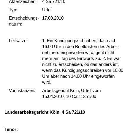
Akten­zeichen:
4 Sa 721/10
Typ:
Urteil
Ent­scheid­ungs­
17.09.2010
datum:
Leit­sätze:
1. Ein Kündi­gungs­schrei­ben, das nach
16.00 Uhr in den Brief­kas­ten des Ar­beit­
neh­mers ein­ge­wor­fen wird, geht nicht
mehr am Tag des Ein­wurfs zu. 2. Es war
nicht zu ent­schei­den, ob das an­ders ist,
wenn das Kündi­gungs­schrei­ben vor 16.00
Uhr aber nach 14.00 Uhr ein­ge­wor­fen
wird.
Vor­ins­tan­zen:
Arbeitsgericht Köln, Urteil vom
15.04.2010, 10 Ca 11351/09
Lan­des­ar­beits­ge­richt Köln, 4 Sa 721/10
Te­nor: