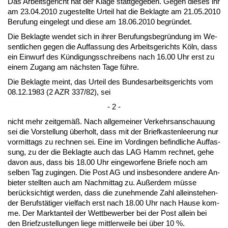
Das Ar­beits­ge­richt hat der Kla­ge statt­ge­ge­ben. Ge­gen die­ses ihr
am 23.04.2010 zu­ge­stell­te Ur­teil hat die Be­klag­te am 21.05.2010
Be­ru­fung ein­ge­legt und die­se am 18.06.2010 be­gründet.
Die Be­klag­te wen­det sich in ih­rer Be­ru­fungs­be­gründung im We­
sent­li­chen ge­gen die Auf­fas­sung des Ar­beits­ge­richts Köln, dass
ein Ein­wurf des Kündi­gungs­schrei­bens nach 16.00 Uhr erst zu
ei­nem Zu­gang am nächs­ten Ta­ge führe.
Die Be­klag­te meint, das Ur­teil des Bun­des­ar­beits­ge­richts vom
08.12.1983 (2 AZR 337/82), sei
- 2 -
nicht mehr zeit­gemäß. Nach all­ge­mei­ner Ver­kehrs­an­schau­ung
sei die Vor­stel­lung über­holt, dass mit der Brief­kas­ten­lee­rung nur
vor­mit­tags zu rech­nen sei. Ei­ne im Vor­din­gen be­find­li­che Auf­fas­
sung, zu der die Be­klag­te auch das LAG Hamm rech­net, ge­he
da­von aus, dass bis 18.00 Uhr ein­ge­wor­fe­ne Brie­fe noch am
sel­ben Tag zu­gin­gen. Die Post AG und ins­be­son­de­re an­de­re An­
bie­ter stell­ten auch am Nach­mit­tag zu. Außer­dem müsse
berück­sich­tigt wer­den, dass die zu­neh­men­de Zahl al­lein­ste­hen­
der Be­rufstäti­ger viel­fach erst nach 18.00 Uhr nach Hau­se kom­
me. Der Markt­an­teil der Wett­be­wer­ber bei der Post al­lein bei
den Brief­zu­stel­lun­gen lie­ge mitt­ler­wei­le bei über 10 %.