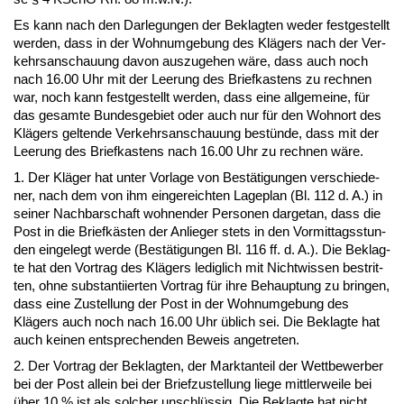
Es kann nach den Dar­le­gun­gen der Be­klag­ten we­der fest­ge­stellt
wer­den, dass in der Wohn­um­ge­bung des Klägers nach der Ver­
kehrs­an­schau­ung da­von aus­zu­ge­hen wäre, dass auch noch
nach 16.00 Uhr mit der Lee­rung des Brief­kas­tens zu rech­nen
war, noch kann fest­ge­stellt wer­den, dass ei­ne all­ge­mei­ne, für
das ge­sam­te Bun­des­ge­biet oder auch nur für den Wohn­ort des
Klägers gel­ten­de Ver­kehrs­an­schau­ung bestünde, dass mit der
Lee­rung des Brief­kas­tens nach 16.00 Uhr zu rech­nen wäre.
1. Der Kläger hat un­ter Vor­la­ge von Bestäti­gun­gen ver­schie­de­
ner, nach dem von ihm ein­ge­reich­ten La­ge­plan (Bl. 112 d. A.) in
sei­ner Nach­bar­schaft woh­nen­der Per­so­nen dar­ge­tan, dass die
Post in die Briefkästen der An­lie­ger stets in den Vor­mit­tags­stun­
den ein­ge­legt wer­de (Bestäti­gun­gen Bl. 116 ff. d. A.). Die Be­klag­
te hat den Vor­trag des Klägers le­dig­lich mit Nicht­wis­sen be­strit­
ten, oh­ne sub­stan­ti­ier­ten Vor­trag für ih­re Be­haup­tung zu brin­gen,
dass ei­ne Zu­stel­lung der Post in der Wohn­um­ge­bung des
Klägers auch noch nach 16.00 Uhr üblich sei. Die Be­klag­te hat
auch kei­nen ent­spre­chen­den Be­weis an­ge­tre­ten.
2. Der Vor­trag der Be­klag­ten, der Markt­an­teil der Wett­be­wer­ber
bei der Post al­lein bei der Brief­zu­stel­lung lie­ge mitt­ler­wei­le bei
über 10 % ist als sol­cher un­schlüssig. Die Be­klag­te hat nicht