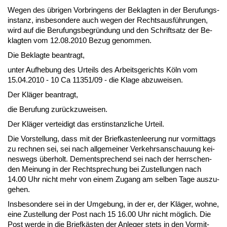
We­gen des übri­gen Vor­brin­gens der Be­klag­ten in der Be­ru­fungs­
in­stanz, ins­be­son­de­re auch we­gen der Rechts­ausführun­gen,
wird auf die Be­ru­fungs­be­gründung und den Schrift­satz der Be­
klag­ten vom 12.08.2010 Be­zug ge­nom­men.
Die Be­klag­te be­an­tragt,
un­ter Auf­he­bung des Ur­teils des Ar­beits­ge­richts Köln vom
15.04.2010 - 10 Ca 11351/09 - die Kla­ge ab­zu­wei­sen.
Der Kläger be­an­tragt,
die Be­ru­fung zurück­zu­wei­sen.
Der Kläger ver­tei­digt das erst­in­stanz­li­che Ur­teil.
Die Vor­stel­lung, dass mit der Brief­kas­ten­lee­rung nur vor­mit­tags
zu rech­nen sei, sei nach all­ge­mei­ner Ver­kehrs­an­schau­ung kei­
nes­wegs über­holt. Dem­ent­spre­chend sei nach der herr­schen­
den Mei­nung in der Recht­spre­chung bei Zu­stel­lun­gen nach
14.00 Uhr nicht mehr von ei­nem Zu­gang am sel­ben Ta­ge aus­zu­
ge­hen.
Ins­be­son­de­re sei in der Um­ge­bung, in der er, der Kläger, woh­ne,
ei­ne Zu­stel­lung der Post nach 15 16.00 Uhr nicht möglich. Die
Post wer­de in die Briefkästen der An­le­ger stets in den Vor­mit­