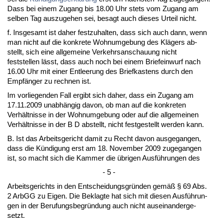
Dass bei ei­nem Zu­gang bis 18.00 Uhr stets vom Zu­gang am
sel­ben Tag aus­zu­ge­hen sei, be­sagt auch die­ses Ur­teil nicht.
f. Ins­ge­samt ist da­her fest­zu­hal­ten, dass sich auch dann, wenn
man nicht auf die kon­kre­te Wohn­um­ge­bung des Klägers ab­
stellt, sich ei­ne all­ge­mei­ne Ver­kehrs­an­schau­ung nicht
fest­stel­len lässt, dass auch noch bei ei­nem Brief­ein­wurf nach
16.00 Uhr mit ei­ner Ent­lee­rung des Brief­kas­tens durch den
Empfänger zu rech­nen ist.
Im vor­lie­gen­den Fall er­gibt sich da­her, dass ein Zu­gang am
17.11.2009 un­abhängig da­von, ob man auf die kon­kre­ten
Verhält­nis­se in der Wohn­um­ge­bung oder auf die all­ge­mei­nen
Verhält­nis­se in der B D ab­stellt, nicht fest­ge­stellt wer­den kann.
B. Ist das Ar­beits­ge­richt da­mit zu Recht da­von aus­ge­gan­gen,
dass die Kündi­gung erst am 18. No­vem­ber 2009 zu­ge­gan­gen
ist, so macht sich die Kam­mer die übri­gen Ausführun­gen des
- 5 -
Ar­beits­ge­richts in den Ent­schei­dungs­gründen gemäß § 69 Abs.
2 ArbGG zu Ei­gen. Die Be­klag­te hat sich mit die­sen Ausführun­
gen in der Be­ru­fungs­be­gründung auch nicht aus­ein­an­der­ge­
setzt.