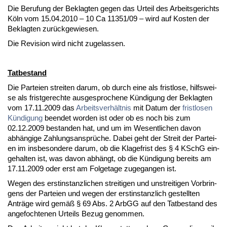
Die Be­ru­fung der Be­klag­ten ge­gen das Ur­teil des Ar­beits­ge­richts
Köln vom 15.04.2010 – 10 Ca 11351/09 – wird auf Kos­ten der
Be­klag­ten zurück­ge­wie­sen.
Die Re­vi­si­on wird nicht zu­ge­las­sen.
Tat­be­stand
Die Par­tei­en strei­ten dar­um, ob durch ei­ne als frist­lo­se, hilfs­wei­
se als frist­ge­rech­te aus­ge­spro­che­ne Kündi­gung der Be­klag­ten
vom 17.11.2009 das
Ar­beits­verhält­nis
mit Da­tum der
frist­lo­sen
Kündi­gung
be­en­det wor­den ist oder ob es noch bis zum
02.12.2009 be­stan­den hat, und um im We­sent­li­chen da­von
abhängi­ge Zah­lungs­ansprüche. Da­bei geht der Streit der Par­tei­
en im ins­be­son­de­re dar­um, ob die Kla­ge­frist des § 4 KSchG ein­
ge­hal­ten ist, was da­von abhängt, ob die Kündi­gung be­reits am
17.11.2009 oder erst am Fol­ge­ta­ge zu­ge­gan­gen ist.
We­gen des erst­in­stanz­li­chen strei­ti­gen und un­strei­ti­gen Vor­brin­
gens der Par­tei­en und we­gen der erst­in­stanz­lich ge­stell­ten
Anträge wird gemäß § 69 Abs. 2 ArbGG auf den Tat­be­stand des
an­ge­foch­te­nen Ur­teils Be­zug ge­nom­men.