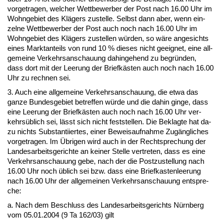
vor­ge­tra­gen, wel­cher Wett­be­wer­ber der Post nach 16.00 Uhr im
Wohn­ge­biet des Klägers zu­stel­le. Selbst dann aber, wenn ein­
zel­ne Wett­be­wer­ber der Post auch noch nach 16.00 Uhr im
Wohn­ge­biet des Klägers zu­stel­len würden, so wäre an­ge­sichts
ei­nes Markt­an­teils von rund 10 % die­ses nicht ge­eig­net, ei­ne all­
ge­mei­ne Ver­kehrs­an­schau­ung da­hin­ge­hend zu be­gründen,
dass dort mit der Lee­rung der Briefkästen auch noch nach 16.00
Uhr zu rech­nen sei.
3. Auch ei­ne all­ge­mei­ne Ver­kehrs­an­schau­ung, die et­wa das
gan­ze Bun­des­ge­biet be­tref­fen würde und die da­hin gin­ge, dass
ei­ne Lee­rung der Briefkästen auch noch nach 16.00 Uhr ver­
kehrsüblich sei, lässt sich nicht fest­stel­len. Die Be­klag­te hat da­
zu nichts Sub­stan­ti­ier­tes, ei­ner Be­weis­auf­nah­me Zugäng­li­ches
vor­ge­tra­gen. Im Übri­gen wird auch in der Recht­spre­chung der
Lan­des­ar­beits­ge­rich­te an kei­ner Stel­le ver­tre­ten, dass es ei­ne
Ver­kehrs­an­schau­ung ge­be, nach der die Post­zu­stel­lung nach
16.00 Uhr noch üblich sei bzw. dass ei­ne Brief­kas­ten­lee­rung
nach 16.00 Uhr der all­ge­mei­nen Ver­kehrs­an­schau­ung ent­spre­
che:
a. Nach dem Be­schluss des Lan­des­ar­beits­ge­richts Nürn­berg
vom 05.01.2004 (9 Ta 162/03) gilt