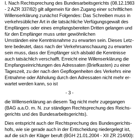
I. Nach Recht­spre­chung des Bun­des­ar­beits­ge­richts (08.12.1983
- 2 AZR 337/82) gilt all­ge­mein für den Zu­gang ei­ner schrift­li­chen
Wil­lens­erklärung zunächst Fol­gen­des: Das Schrei­ben muss in
ver­kehrsübli­cher Art in die tatsächli­che Verfügungs­ge­walt des
Empfängers oder ei­nes emp­fangs­be­rei­ten Drit­ten ge­lan­gen und
für den Empfänger muss un­ter gewöhn­li­chen
Umständen ei­ne Kennt­nis­nah­me zu er­war­ten sein. Die­ses Letz­
te­re be­deu­tet, dass nach der Ver­kehrs­an­schau­ung zu er­war­ten
sein muss, dass der Empfänger sich als­bald die Kennt­nis­se
auch tatsächlich ver­schafft. Er­reicht ei­ne Wil­lens­erklärung die
Emp­fangs­ein­rich­tun­gen des Adres­sa­ten (Brief­kas­ten) zu ei­ner
Ta­ges­zeit, zu der nach den Ge­pflo­gen­hei­ten des Ver­kehrs ei­ne
Ent­nah­me oder Ab­ho­lung durch den Adres­sa­ten nicht mehr er­
war­tet wer­den kann, so ist
- 3 -
die Wil­lens­erklärung an die­sem Tag nicht mehr zu­ge­gan­gen
(BAG a.a.O. m. N. zur ständi­gen Recht­spre­chung des Reichs­
ge­richts und des Bun­des­ar­beits­ge­richts).
Dies ent­spricht auch der Recht­spre­chung des Bun­des­ge­richts­
hofs, wie sie ge­ra­de auch in der Ent­schei­dung nie­der­ge­legt ist,
auf die sich der Kläger be­ruft (BGH 21.01.2004 - XII ZR 214/00):