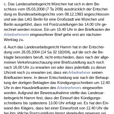
c. Das Lan­des­ar­beits­ge­richt München hat sich in dem Be­
schluss vom 05.03.2008 (7 Ta 2/08) aus­drück­lich der Ent­schei­
dung es Bun­des­ar­beits­ge­richts vom 08.12.1983 an­ge­schlos­sen
und wie das LAG Ber­lin für ei­ne Großstadt wie München und
Ber­lin aus­geführt, dass mit Post­zu­stel­lun­gen bis 14.00 Uhr ge­
rech­net wer­den müsse. Ein um 15.40 Uhr in den Brief­kas­ten der
Ar­beit­neh­me­rin
ein­ge­wor­fe­ner Brief ge­he erst am nächs­ten
Werk­tag zu.
d. Auch das Lan­des­ar­beits­ge­richt Hamm hat in der Ent­schei­
dung vom 26.05.2004 (14 Sa 32 182/04), auf die sich die Be­
klag­te be­son­ders be­ruft, nicht ent­schie­den, dass nach der all­ge­
mei­nen Ver­kehrs­an­schau­ung ei­ne Brief­zu­stel­lung auch noch
nach 16.00 Uhr zu er­war­ten sei oder dass je­den­falls zu die­ser
Uhr­zeit noch zu er­war­ten sei, dass ein
Ar­beit­neh­mer
sei­nen
Brief­kas­ten lee­re. In die­ser Ent­schei­dung war nach der Be­haup­
tung der dor­ti­gen Be­klag­ten das Kündi­gungs­schrei­ben um 12.40
Uhr in den Haus­brief­kas­ten des
Ar­beit­neh­mers
ein­ge­wor­fen
wor­den. Auf­grund der Be­weis­auf­nah­me stell­te das Lan­des­ar­
beits­ge­richt Hamm fest, dass der Ein­wurf des Kündi­gungs­
schrei­bens bis spätes­tens 13.00 Uhr er­folgt sei. Es hat den Ein­
wand des Klägers, dass bei ei­ner Ein­wurf­zeit von 12.40 Uhr die
bei ihm übli­che Post­zu­stel­lung längst ab­ge­lau­fen ge­we­sen sei,