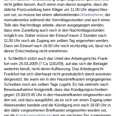
nicht gel­ten las­sen. Auch wenn man da­von aus­ge­he, dass die
übli­che Post­zu­stel­lung beim Kläger um 11.00 Uhr ab­ge­schlos­
sen sei, so müsse bei ei­nem al­lein­ste­hen­den
Ar­beit­neh­mer
, der
nor­ma­ler­wei­se während der Vor­mit­tags­stun­den und auch ei­nes
Teils des Nach­mit­tags ar­bei­te, da­von aus­ge­gan­gen wer­den,
dass ei­ne Zu­stel­lung auch noch in den Nach­mit­tags­stun­den
möglich sei. Da­her müsse der Ein­wurf kaum 2 St­un­den nach
11.00 Uhr noch als Zu­gang am sel­ben Tag an­ge­se­hen wer­den.
Dass ein Ein­wurf nach 16.00 Uhr noch recht­zei­tig sei, lässt sich
die­ser Ent­schei­dung nicht ent­neh­men.
e. Sch­ließlich stützt auch das Ur­teil des Ar­beits­ge­richts Frank­
furt vom 25.03.2009 (7 Ca 1181/09), auf das sich die Be­klag­te
wei­ter­hin be­ruft, nicht de­ren Auf­fas­sung. Das Ar­beits­ge­richt
Frank­furt hat sich über­haupt nicht grundsätz­lich da­mit aus­ein­an­
der­ge­setzt, bis wann ein in den Haus­brief­kas­ten ein­ge­gan­ge­nes
Schrei­ben noch am sel­ben Ta­ge zu­geht. Es hat viel­mehr nach
Be­weis­auf­nah­me fest­ge­stellt, dass das Kündi­gungs­schrei­ben
ge­gen 19.30/19.45 Uhr in den Haus­brief­kas­ten ein­ge­wor­fen wor­
den sei, und da­zu aus­geführt, da es sich um ei­nen Zu­gang un­ter
Ab­we­sen­den han­de­le und die Kündi­gung erst nach 18.00 Uhr in
den dafür vor­ge­se­he­nen Brief­kas­ten ein­ge­wor­fen wor­den sei,
sei die
Kündi­gungs­erklärung
erst am nächs­ten Tag zu­ge­gan­gen.