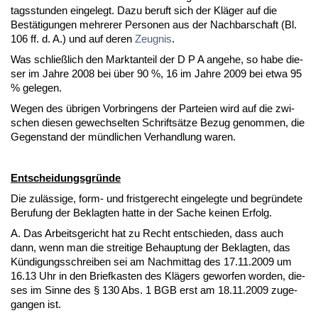
tags­stun­den ein­ge­legt. Da­zu be­ruft sich der Kläger auf die
Bestäti­gun­gen meh­re­rer Per­so­nen aus der Nach­bar­schaft (Bl.
106 ff. d. A.) und auf de­ren
Zeug­nis
.
Was schließlich den Markt­an­teil der D P A an­ge­he, so ha­be die­
ser im Jah­re 2008 bei über 90 %, 16 im Jah­re 2009 bei et­wa 95
% ge­le­gen.
We­gen des übri­gen Vor­brin­gens der Par­tei­en wird auf die zwi­
schen die­sen ge­wech­sel­ten Schriftsätze Be­zug ge­nom­men, die
Ge­gen­stand der münd­li­chen Ver­hand­lung wa­ren.
Ent­schei­dungs­gründe
Die zulässi­ge, form- und frist­ge­recht ein­ge­leg­te und be­gründe­te
Be­ru­fung der Be­klag­ten hat­te in der Sa­che kei­nen Er­folg.
A. Das Ar­beits­ge­richt hat zu Recht ent­schie­den, dass auch
dann, wenn man die strei­ti­ge Be­haup­tung der Be­klag­ten, das
Kündi­gungs­schrei­ben sei am Nach­mit­tag des 17.11.2009 um
16.13 Uhr in den Brief­kas­ten des Klägers ge­wor­fen wor­den, die­
ses im Sin­ne des § 130 Abs. 1 BGB erst am 18.11.2009 zu­ge­
gan­gen ist.