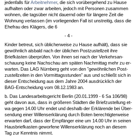
je­den­falls für
Ar­beit­neh­mer
, die sich vorüber­ge­hend zu Hau­se
auf­hal­ten oder zwar ar­bei­ten, je­doch mit Per­so­nen zu­sam­men
woh­nen, die tagsüber nicht dau­ernd oder für länge­re Zeit die
Woh­nung ver­las­sen (im vor­lie­gen­den Fall ist un­strei­tig, dass die
Ehe­frau des Klägers, die 6
- 4 -
Kin­der be­treut, sich übli­cher­wei­se zu Hau­se aufhält), dass sie
gewöhn­lich als­bald nach der übli­chen Post­zu­stell­zeit ih­re
Briefkästen über­prüfen. Von ih­nen sei nach der Ver­kehrs­an­
schau­ung kei­ne Nach­schau am späten Nach­mit­tag mehr zu er­
war­ten. Das LAG Nürn­berg geht von den "gewöhn­li­chen Post­
zu­stell­zei­ten in den Vor­mit­tags­stun­den" aus und schließt sich in
die­ser Ent­schei­dung aus dem Jah­re 2004 aus­drück­lich der
BAG-Ent­schei­dung vom 08.12.1983 an.
b. Das Lan­des­ar­beits­ge­richt Ber­lin (20.01.1999 - 6 Sa 106/98)
geht da­von aus, dass in größeren Städten die Brief­zu­stel­lung et­
wa ge­gen 14.00 Uhr en­det und des­halb der Erklären­de bei Über­
sen­dung ei­ner Wil­lens­erklärung durch Bo­ten be­rech­tig­ter­wei­se
er­war­ten darf, dass der Empfänger ei­ne um 14.00 Uhr in sei­nen
Haus­brief­kas­ten ge­wor­fe­ne Wil­lens­erklärung noch an die­sem
Tag zur Kennt­nis nimmt.