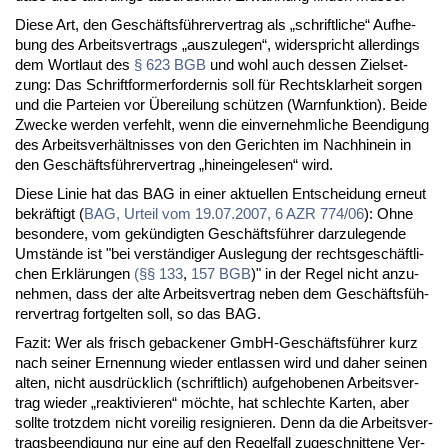
Die­se Art, den Ge­schäfts­füh­rer­ver­trag als „schrift­li­che“ Auf­he­
bung des Ar­beits­ver­trags „aus­zu­le­gen“, wi­der­spricht al­ler­dings
dem Wort­laut des
§ 623 BGB
und wohl auch des­sen Ziel­set­
zung: Das Schrift­for­mer­for­der­nis soll für Rechts­klar­heit sor­gen
und die Par­tei­en vor Über­ei­lung schüt­zen (Warn­funk­ti­on). Bei­de
Zwe­cke wer­den ver­fehlt, wenn die ein­ver­nehm­li­che Be­en­di­gung
des Ar­beits­ver­hält­nis­ses von den Ge­rich­ten im Nach­hin­ein in
den Ge­schäfts­füh­rer­ver­trag „hin­ein­ge­le­sen“ wird.
Die­se Li­nie hat das BAG in ei­ner ak­tu­el­len Ent­schei­dung er­neut
be­kräf­tigt (
BAG, Ur­teil vom 19.07.2007, 6 AZR 774/06
): Oh­ne
be­son­de­re, vom ge­kün­dig­ten Ge­schäfts­füh­rer dar­zu­le­gen­de
Um­stän­de ist "bei ver­stän­di­ger Aus­le­gung der rechts­ge­schäft­li­
chen Er­klä­run­gen
(§§ 133
,
157 BGB
)" in der Re­gel nicht an­zu­
neh­men, dass der al­te Ar­beits­ver­trag ne­ben dem Ge­schäfts­füh­
rer­ver­trag fort­gel­ten soll, so das BAG.
Fa­zit: Wer als frisch ge­ba­cke­ner GmbH-Ge­schäfts­füh­rer kurz
nach sei­ner Er­nen­nung wie­der ent­las­sen wird und da­her sei­nen
al­ten, nicht aus­drück­lich (schrift­lich) auf­ge­ho­be­nen Ar­beits­ver­
trag wie­der „re­ak­ti­vie­ren“ möch­te, hat schlech­te Kar­ten, aber
soll­te trotz­dem nicht vor­ei­lig re­si­gnie­ren. Denn da die Ar­beits­ver­
trags­be­en­di­gung nur ei­ne auf den Re­gel­fall zu­ge­schnit­te­ne Ver­