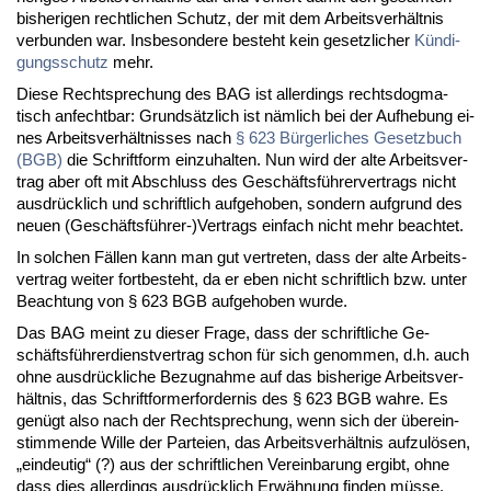
bis­he­ri­gen recht­li­chen Schutz, der mit dem Ar­beits­ver­hält­nis
ver­bun­den war. Ins­be­son­de­re be­steht kein ge­setz­li­cher
Kün­di­
gungs­schutz
mehr.
Die­se Recht­spre­chung des BAG ist al­ler­dings rechts­dog­ma­
tisch an­fecht­bar: Grund­sätz­lich ist näm­lich bei der Auf­he­bung ei­
nes Ar­beits­ver­hält­nis­ses nach
§ 623 Bür­ger­li­ches Ge­setz­buch
(BGB)
die Schrift­form ein­zu­hal­ten. Nun wird der al­te Ar­beits­ver­
trag aber oft mit Ab­schluss des Ge­schäfts­füh­rer­ver­trags nicht
aus­drück­lich und schrift­lich auf­ge­ho­ben, son­dern auf­grund des
neu­en (Ge­schäfts­füh­rer-)Ver­trags ein­fach nicht mehr be­ach­tet.
In sol­chen Fäl­len kann man gut ver­tre­ten, dass der al­te Ar­beits­
ver­trag wei­ter fort­be­steht, da er eben nicht schrift­lich bzw. un­ter
Be­ach­tung von § 623 BGB auf­ge­ho­ben wur­de.
Das BAG meint zu die­ser Fra­ge, dass der schrift­li­che Ge­
schäfts­füh­rer­dienst­ver­trag schon für sich ge­nom­men, d.h. auch
oh­ne aus­drück­li­che Be­zug­nah­me auf das bis­he­ri­ge Ar­beits­ver­
hält­nis, das Schrift­for­mer­for­der­nis des § 623 BGB wah­re. Es
ge­nügt al­so nach der Recht­spre­chung, wenn sich der über­ein­
stim­men­de Wil­le der Par­tei­en, das Ar­beits­ver­hält­nis auf­zu­lö­sen,
„ein­deu­tig“ (?) aus der schrift­li­chen Ver­ein­ba­rung er­gibt, oh­ne
dass dies al­ler­dings aus­drück­lich Er­wäh­nung fin­den müs­se.