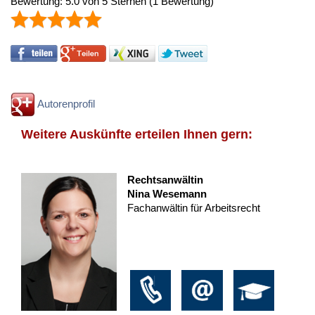
Bewertung:
5.0
von
5
Sternen
(
1
Bewertung)
Autorenprofil
Weitere Auskünfte erteilen Ihnen gern:
Rechtsanwältin
Nina Wesemann
Fachanwältin für Arbeitsrecht