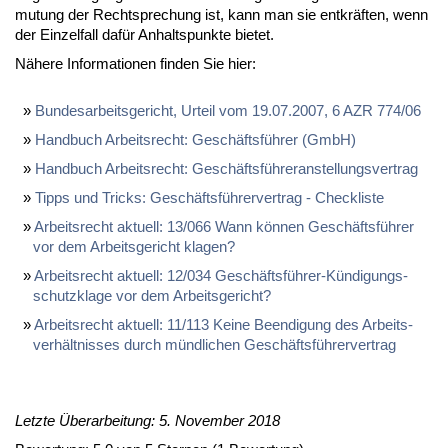
mu­tung der Recht­spre­chung ist, kann man sie ent­kräf­ten, wenn
der Ein­zel­fall da­für An­halts­punk­te bie­tet.
Nä­he­re In­for­ma­tio­nen fin­den Sie hier:
Bun­des­ar­beits­ge­richt, Ur­teil vom 19.07.2007, 6 AZR 774/06
Hand­buch Ar­beits­recht: Ge­schäfts­füh­rer (GmbH)
Hand­buch Ar­beits­recht: Ge­schäfts­füh­rer­an­stel­lungs­ver­trag
Tipps und Tricks: Ge­schäfts­füh­rer­ver­trag - Check­lis­te
Ar­beits­recht ak­tu­ell: 13/066 Wann kön­nen Ge­schäfts­füh­rer
vor dem Ar­beits­ge­richt kla­gen?
Ar­beits­recht ak­tu­ell: 12/034 Ge­schäfts­füh­rer-Kün­di­gungs­
schutz­kla­ge vor dem Ar­beits­ge­richt?
Ar­beits­recht ak­tu­ell: 11/113 Kei­ne Be­en­di­gung des Ar­beits­
ver­hält­nis­ses durch münd­li­chen Ge­schäfts­füh­rer­ver­trag
Letzte Überarbeitung: 5. November 2018