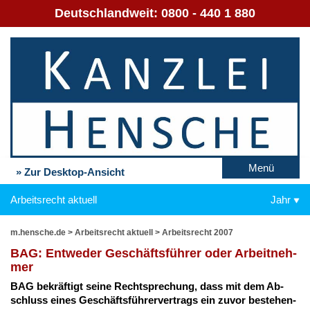
Deutschlandweit:
0800 - 440 1 880
Menü
» Zur Desktop-Ansicht
Arbeitsrecht aktuell
Jahr
m.hensche.de
>
Arbeitsrecht aktuell
>
Arbeitsrecht 2007
BAG: Ent­we­der Ge­schäfts­füh­rer oder Ar­beit­neh­
mer
BAG be­kräf­tigt sei­ne Recht­spre­chung, dass mit dem Ab­
schluss ei­nes Ge­schäfts­füh­rer­ver­trags ein zu­vor be­ste­hen­