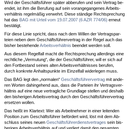
Wird der Ge­schäfts­füh­rer spä­ter ab­be­ru­fen und sein Ver­trag be­
en­det, ist ihm die Be­ru­fung auf sein vor­an­ge­gan­ge­nes Ar­beits­
ver­hält­nis re­gel­mä­ßig ver­wehrt. Die­se stän­di­ge Recht­spre­chung
hat das
BAG mit Ur­teil vom 19.07.2007 (6 AZR 774/06)
er­neut
be­stä­tigt.
Für die­se Li­nie spricht, dass nach dem Wil­len der Ver­trags­par­
tei­en ne­ben dem Ge­schäfts­füh­rer­ver­trag in der Re­gel auch das
bis­her be­ste­hen­de
Ar­beits­ver­hält­nis
be­en­det wer­den soll.
Aus die­sem Re­gel­fall macht die Recht­spre­chung al­ler­dings ei­ne
recht­li­che „Ver­mu­tung“, die der Ge­schäfts­füh­rer, will er sich auf
den Fort­be­stand sei­nes al­ten Ar­beits­ver­hält­nis­ses be­ru­fen,
durch kon­kre­te An­halts­punk­te im Ein­zel­fall wi­der­le­gen muss.
Das BAG legt den „nor­ma­len“
Ge­schäfts­füh­rer­ver­trag
mit an­de­
ren Wor­ten da­hin­ge­hend aus, dass die Par­tei­en ihr Ver­trags­ver­
hält­nis auf ei­ne neue ver­trag­li­che Grund­la­ge stel­len und des­halb
den bis­he­ri­gen Ar­beits­ver­trag durch den Ge­schäfts­füh­rer­ver­trag
er­set­zen wol­len.
Das heißt im Klar­text: Wer als Ar­beit­neh­mer in ei­ner lei­ten­den
Po­si­ti­on zum Ge­schäfts­füh­rer be­för­dert wird, löst mit dem Ab­
schluss sei­nes neu­en
Ge­schäfts­füh­rer­dienst­ver­tra­ges
sein bis­
he­ri­ges Ar­beits­ver­hält­nis auf und ver­liert da­mit den ge­sam­ten