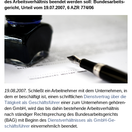
des Ar­beits­ver­hält­nis be­en­det wer­den soll: Bun­des­ar­beits­
ge­richt, Ur­teil vom 19.07.2007, 6 AZR 774/06
19.08.2007.
Schließt ein Ar­beit­neh­mer mit dem Un­ter­neh­men, in
dem er be­schäf­tigt ist, ei­nen schrift­li­chen
Dienst­ver­trag über die
Tä­tig­keit als Ge­schäfts­füh­rer
ei­ner zum Un­ter­neh­men ge­hö­ren­
den GmbH, wird das bis da­hin be­ste­hen­de Ar­beits­ver­hält­nis
nach stän­di­ger Recht­spre­chung des Bun­des­ar­beits­ge­richts
(BAG) mit Be­ginn des
Dienst­ver­hält­nis­ses als GmbH-Ge­
schäfts­füh­rer
ein­ver­nehm­lich be­en­det.