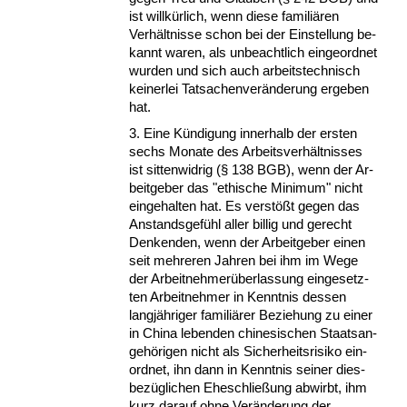
ist willkürlich, wenn die­se fa­mi­liären
Verhält­nis­se schon bei der Ein­stel­lung be­
kannt wa­ren, als un­be­acht­lich ein­ge­ord­net
wur­den und sich auch ar­beits­tech­nisch
kei­ner­lei Tat­sa­chen­verände­rung er­ge­ben
hat.
3. Ei­ne Kündi­gung in­ner­halb der ers­ten
sechs Mo­na­te des Ar­beits­verhält­nis­ses
ist sit­ten­wid­rig (§ 138 BGB), wenn der Ar­
beit­ge­ber das "ethi­sche Mi­ni­mum" nicht
ein­ge­hal­ten hat. Es verstößt ge­gen das
An­stands­gefühl al­ler bil­lig und ge­recht
Den­ken­den, wenn der Ar­beit­ge­ber ei­nen
seit meh­re­ren Jah­ren bei ihm im We­ge
der Ar­beit­neh­merüber­las­sung ein­ge­setz­
ten Ar­beit­neh­mer in Kennt­nis des­sen
langjähri­ger fa­mi­liärer Be­zie­hung zu ei­ner
in Chi­na le­ben­den chi­ne­si­schen Staats­an­
gehöri­gen nicht als Si­cher­heits­ri­si­ko ein­
ord­net, ihn dann in Kennt­nis sei­ner dies­
bezügli­chen Ehe­sch­ließung ab­wirbt, ihm
kurz dar­auf oh­ne Verände­rung der