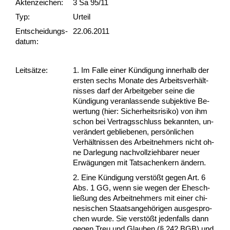
Akten­zeichen:
3 Sa 95/11
Typ:
Urteil
Ent­scheid­ungs­
22.06.2011
datum:
Leit­sätze:
1. Im Fal­le ei­ner Kündi­gung in­ner­halb der
ers­ten sechs Mo­na­te des Ar­beits­verhält­
nis­ses darf der Ar­beit­ge­ber sei­ne die
Kündi­gung ver­an­las­sen­de sub­jek­ti­ve Be­
wer­tung (hier: Si­cher­heits­ri­si­ko) von ihm
schon bei Ver­trags­schluss be­kann­ten, un­
verändert ge­blie­be­nen, persönli­chen
Verhält­nis­sen des Ar­beit­neh­mers nicht oh­
ne Dar­le­gung nach­voll­zieh­ba­rer neu­er
Erwägun­gen mit Tat­sa­chen­kern ändern.
2. Ei­ne Kündi­gung verstößt ge­gen Art. 6
Abs. 1 GG, wenn sie we­gen der Ehe­sch­
ließung des Ar­beit­neh­mers mit ei­ner chi­
ne­si­schen Staats­an­gehöri­gen aus­ge­spro­
chen wur­de. Sie verstößt je­den­falls dann
ge­gen Treu und Glau­ben (§ 242 BGB) und