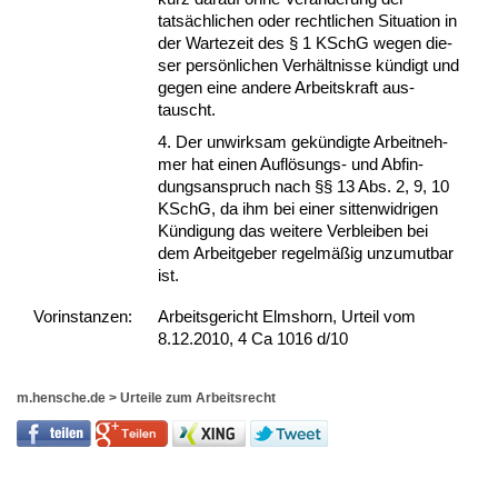
tatsächli­chen oder recht­li­chen Si­tua­ti­on in
der War­te­zeit des § 1 KSchG we­gen die­
ser persönli­chen Verhält­nis­se kündigt und
ge­gen ei­ne an­de­re Ar­beits­kraft aus­
tauscht.
4. Der un­wirk­sam gekündig­te Ar­beit­neh­
mer hat ei­nen Auflösungs- und Ab­fin­
dungs­an­spruch nach §§ 13 Abs. 2, 9, 10
KSchG, da ihm bei ei­ner sit­ten­wid­ri­gen
Kündi­gung das wei­te­re Ver­blei­ben bei
dem Ar­beit­ge­ber re­gelmäßig un­zu­mut­bar
ist.
Vor­ins­tan­zen:
Arbeitsgericht Elmshorn, Urteil vom
8.12.2010, 4 Ca 1016 d/10
m.hensche.de
>
Urteile zum Arbeitsrecht