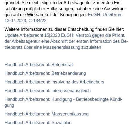
grün­det. Sie dient le­dig­lich der Ar­beits­agen­tur zur ers­ten Ein­
schät­zung mög­li­cher Ent­las­sun­gen, hat aber kei­ne Aus­wir­kun­
gen auf die Wirk­sam­keit der Kün­di­gun­gen:
EuGH, Ur­teil vom
13.07.2023, C-134/22
Wei­te­re In­for­ma­tio­nen zu die­ser Ent­schei­dung fin­den Sie hier:
Up­date Ar­beits­recht 15|2023 EuGH: Ver­stoß ge­gen die Pflicht,
der Ar­beits­agen­tur ei­ne Ab­schrift der ers­ten In­for­ma­ti­on des Be­
triebs­rats über ei­ne Mas­sen­ent­las­sung zu­zu­lei­ten
Hand­buch Ar­beits­recht: Be­triebs­rat
Hand­buch Ar­beits­recht: Be­trieb­s­än­de­rung
Hand­buch Ar­beits­recht: In­sol­venz des Ar­beit­ge­bers
Hand­buch Ar­beits­recht: In­ter­es­sen­aus­gleich
Hand­buch Ar­beits­recht: Kün­di­gung - Be­triebs­be­ding­te Kün­di­
gung
Hand­buch Ar­beits­recht: Mas­sen­ent­las­sung
Hand­buch Ar­beits­recht: So­zi­al­plan