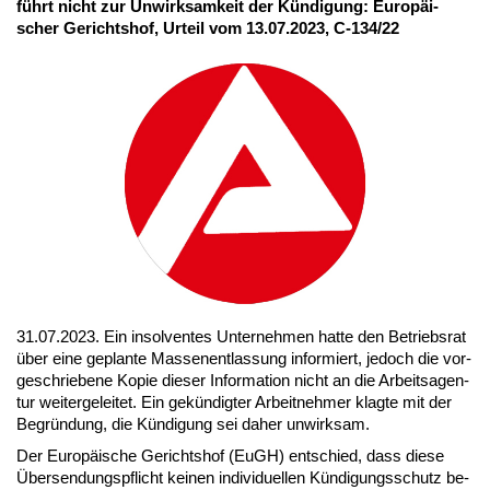
führt nicht zur Un­wirk­sam­keit der Kün­di­gung: Eu­ro­päi­
scher Ge­richts­hof, Ur­teil vom 13.07.2023, C-134/22
31.07.2023. Ein in­sol­ven­tes Un­ter­neh­men hat­te den Be­triebs­rat
über ei­ne ge­plan­te Mas­sen­ent­las­sung in­for­miert, je­doch die vor­
ge­schrie­be­ne Ko­pie die­ser In­for­ma­ti­on nicht an die Ar­beits­agen­
tur wei­ter­ge­lei­tet. Ein ge­kün­dig­ter Ar­beit­neh­mer klag­te mit der
Be­grün­dung, die Kün­di­gung sei da­her un­wirk­sam.
Der Eu­ro­päi­sche Ge­richts­hof (EuGH) ent­schied, dass die­se
Über­sen­dungs­pflicht kei­nen in­di­vi­du­el­len Kün­di­gungs­schutz be­