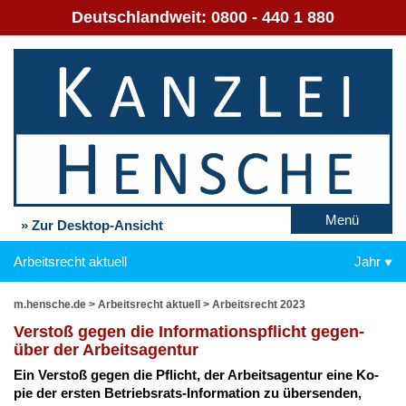
Deutschlandweit:
0800 - 440 1 880
Menü
» Zur Desktop-Ansicht
Arbeitsrecht aktuell
Jahr
m.hensche.de
>
Arbeitsrecht aktuell
>
Arbeitsrecht 2023
Ver­stoß ge­gen die In­for­ma­ti­ons­pflicht ge­gen­
über der Ar­beits­agen­tur
Ein Ver­stoß ge­gen die Pflicht, der Ar­beits­agen­tur ei­ne Ko­
pie der ers­ten Be­triebs­rats-In­for­ma­ti­on zu über­sen­den,