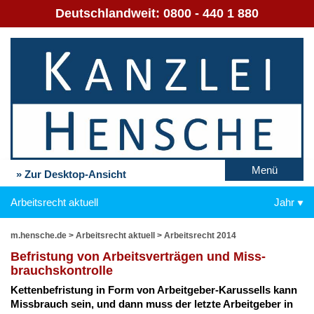
Deutschlandweit:
0800 - 440 1 880
Menü
» Zur Desktop-Ansicht
Arbeitsrecht aktuell
Jahr
m.hensche.de
>
Arbeitsrecht aktuell
>
Arbeitsrecht 2014
Be­fris­tung von Ar­beits­ver­trä­gen und Miss­
brauchs­kon­trol­le
Ket­ten­be­fris­tung in Form von Ar­beit­ge­ber-Ka­rus­sells kann
Miss­brauch sein, und dann muss der letz­te Ar­beit­ge­ber in