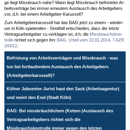
ge liegt Miss­brauch na­he? Wann liegt Miss­brauch be­fris­te­ter Ar­
beits­ver­trä­ge bei im­mer er­neu­tem Aus­tausch des Ar­beit­ge­bers
vor, d.h. bei ei­nem Ar­beit­ge­ber-Ka­rus­sell?
Zum Ar­beit­ge­ber­ka­rus­sell hat das BAG jetzt zu ei­nem - wie­der­
um in Köln spie­len­den - Streit­fall ent­schie­den, dass der letz­te
Ver­trags­ar­beit­ge­ber zu ver­kla­gen ist, d.h. die
Miss­brauchs­kon­
trol­le
rich­tet sich ge­gen ihn:
BAG, Ur­teil vom 22.01.2014, 7 AZR
243/12
.
Befristung von Arbeitsverträgen und Missbrauch - was
tun bei fortlaufendem Austausch des Arbeitgebers
(Arbeitgeberkarussell)?
Kölner Jobcenter-Jurist haut den Sack (Arbeitsagentur)
und meint den Esel (Stadt Köln)
BAG: Bei missbräuchlichem (Ketten-)Austausch des
Vertragsarbeitgebers richtet sich die
Missbrauchskontrolle immer gegen den letzten