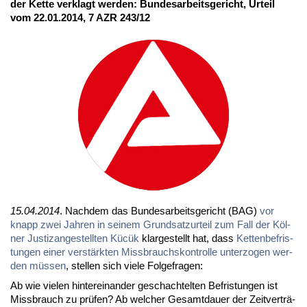
der Ket­te ver­klagt wer­den: Bun­des­ar­beits­ge­richt, Ur­teil
vom 22.01.2014, 7 AZR 243/12
15.04.2014
. Nach­dem das Bun­des­ar­beits­ge­richt (BAG)
vor
knapp zwei Jah­ren in sei­nem Grund­satz­ur­teil zum Fall der Köl­
ner Jus­tiz­an­ge­stell­ten Kü­cük
klar­ge­stellt hat, dass
Ket­ten­be­fris­
tun­gen ei­ner ver­stärk­ten Miss­brauchs­kon­trol­le un­ter­zo­gen wer­
den müs­sen
, stel­len sich vie­le Fol­ge­fra­gen:
Ab wie vie­len hin­ter­ein­an­der ge­schach­tel­ten Be­fris­tun­gen ist
Miss­brauch zu prü­fen? Ab wel­cher Ge­samt­dau­er der Zeit­ver­trä­