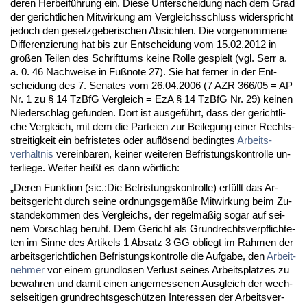
de­ren Her­beiführung ein. Die­se Un­ter­schei­dung nach dem Grad
der ge­richt­li­chen Mit­wir­kung am Ver­gleichs­schluss wi­der­spricht
je­doch den ge­setz­ge­be­ri­schen Ab­sich­ten. Die vor­ge­nom­me­ne
Dif­fe­ren­zie­rung hat bis zur Ent­schei­dung vom 15.02.2012 in
großen Tei­len des Schrift­tums kei­ne Rol­le ge­spielt (vgl. Serr a.
a. 0. 46 Nach­wei­se in Fußno­te 27). Sie hat fer­ner in der Ent­
schei­dung des 7. Se­na­tes vom 26.04.2006 (7 AZR 366/05 = AP
Nr. 1 zu § 14 Tz­B­fG Ver­gleich = EzA § 14 Tz­B­fG Nr. 29) kei­nen
Nie­der­schlag ge­fun­den. Dort ist aus­geführt, dass der ge­richt­li­
che Ver­gleich, mit dem die Par­tei­en zur Bei­le­gung ei­ner Rechts­
strei­tig­keit ein be­fris­te­tes oder auflösend be­ding­tes
Ar­beits­
verhält­nis
ver­ein­ba­ren, kei­ner wei­te­ren Be­fris­tungs­kon­trol­le un­
ter­lie­ge. Wei­ter heißt es dann wört­lich:
„De­ren Funk­ti­on (sic.:Die Be­fris­tungs­kon­trol­le) erfüllt das Ar­
beits­ge­richt durch sei­ne ord­nungs­gemäße Mit­wir­kung beim Zu­
stan­de­kom­men des Ver­gleichs, der re­gelmäßig so­gar auf sei­
nem Vor­schlag be­ruht. Dem Ge­richt als Grund­rechts­ver­pflich­te­
ten im Sin­ne des Ar­ti­kels 1 Ab­satz 3 GG ob­liegt im Rah­men der
ar­beits­ge­richt­li­chen Be­fris­tungs­kon­trol­le die Auf­ga­be, den
Ar­beit­
neh­mer
vor ei­nem grund­lo­sen Ver­lust sei­nes Ar­beits­plat­zes zu
be­wah­ren und da­mit ei­nen an­ge­mes­se­nen Aus­gleich der wech­
sel­sei­ti­gen grund­rechts­geschützen In­ter­es­sen der Ar­beits­ver­