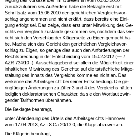
re­gung des Vor­sit­zen­den im Güte­ter­min vom 05.05.2010
zurück­zuführen sei. Außer­dem ha­be die Be­klag­te erst mit
Schrift­satz vom 15.06.2010 den ge­richt­li­chen Ver­gleichs­vor­
schlag an­ge­nom­men und nicht erklärt, dass be­reits ei­ne Ei­ni­
gung er­folgt sei. Das zei­ge, dass erst un­ter Mit­wir­kung des Ge­
richts ein Ver­gleich zu­stan­de ge­kom­men sei, nach­dem das Ge­
richt sich den Vor­schlag der Kläger­sei­te zu Ei­gen ge­macht ha­
be. Ma­che sich das Ge­richt den ge­richt­li­chen Ver­gleichs­vor­
schlag zu Ei­gen, so genüge dies auch den An­for­de­run­gen der
Recht­spre­chung in der Ent­schei­dung vom 15.02.2012 (— 7
AZR 734/10 -). Aus­schlag­ge­bend sei al­lein die Möglich­keit ei­ner
in­halt­li­chen Mit­wir­kung des Ge­richts; auf die tatsächli­che Mit­ge­
stal­tung des In­halts des Ver­gleichs kom­me es nicht an. Das
ver­ken­ne das Ar­beits­ge­richt bei sei­ner Ent­schei­dung. Die ge­
ringfügi­gen Ände­run­gen zu Zif­fer 3 und 4 des Ver­gleichs hätten
le­dig­lich de­kla­ra­to­ri­schen Cha­rak­ter, da sie den Wort­laut zwin­
gen­der Ta­rif­nor­men übernähmen.
Die Be­klag­te be­an­tragt,
un­ter Abände­rung des Ur­teils des Ar­beits­ge­richts Han­no­ver
vom 17.04.2013, Az.: 8 Ca 20/13 0, die Kla­ge ab­zu­wei­sen.
Die Kläge­rin be­an­tragt,