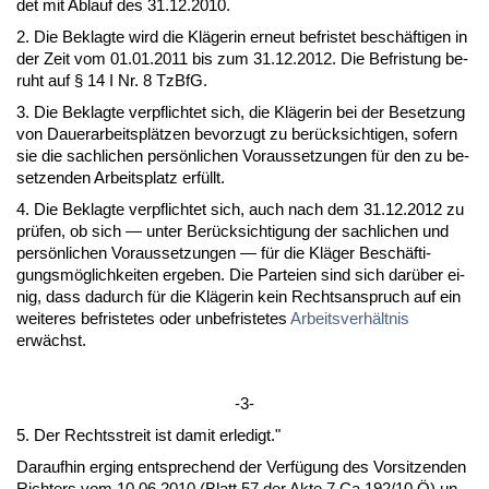
det mit Ab­lauf des 31.12.2010.
2. Die Be­klag­te wird die Kläge­rin er­neut be­fris­tet beschäfti­gen in
der Zeit vom 01.01.2011 bis zum 31.12.2012. Die Be­fris­tung be­
ruht auf § 14 I Nr. 8 Tz­B­fG.
3. Die Be­klag­te ver­pflich­tet sich, die Kläge­rin bei der Be­set­zung
von Dau­er­ar­beitsplätzen be­vor­zugt zu berück­sich­ti­gen, so­fern
sie die sach­li­chen persönli­chen Vor­aus­set­zun­gen für den zu be­
set­zen­den Ar­beits­platz erfüllt.
4. Die Be­klag­te ver­pflich­tet sich, auch nach dem 31.12.2012 zu
prüfen, ob sich — un­ter Berück­sich­ti­gung der sach­li­chen und
persönli­chen Vor­aus­set­zun­gen — für die Kläger Beschäfti­
gungsmöglich­kei­ten er­ge­ben. Die Par­tei­en sind sich darüber ei­
nig, dass da­durch für die Kläge­rin kein Rechts­an­spruch auf ein
wei­te­res be­fris­te­tes oder un­be­fris­te­tes
Ar­beits­verhält­nis
erwächst.
-3-
5. Der Rechts­streit ist da­mit er­le­digt."
Dar­auf­hin er­ging ent­spre­chend der Verfügung des Vor­sit­zen­den
Rich­ters vom 10.06.2010 (Blatt 57 der Ak­te 7 Ca 192/10 Ö) un­