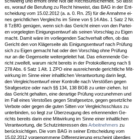
schwie­rig und erhöht oh­ne Not die Rechts­un­si­cher­heit. So lässt
es, wor­auf die Be­ru­fung zu Recht hin­weist, das BAG in der Ent­
schei­dung vom 15.02.2012 (a. a. 0. Rn. 25) für die An­nah­me ei­
nes ge­richt­li­chen Ver­gleichs im Sin­ne von § 14 Abs. 1 Satz 2 Nr.
8 Tz­B­fG genügen, wenn sich das Ge­richt ei­nen von den Par­tei­
en vor­ge­leg­ten Ei­ni­gungs­ent­wurf als sei­nen Vor­schlag zu Ei­gen
macht. Da­mit wäre im vor­lie­gen­den Sach­ver­halt of­fen, ob das
Ge­richt den von Kläger­sei­te als Ei­ni­gungs­ent­wurf nach Prüfung
sich zu Ei­gen ge­macht hat oder den Vor­schlag oh­ne Prüfung
nur an die Ge­gen­sei­te wei­ter­ge­lei­tet hat. Das er­ken­nen­de Ge­
richt zwei­felt, war­um nicht be­reits in der Pro­to­kol­lie­rung nach §
278 Abs. 6 Satz 1 Alt. 1 ZPO ei­ne aus­rei­chen­de ge­richt­li­che Mit­
wir­kung im Sin­ne ei­ner in­halt­li­chen Ver­ant­wor­tung dar­in liegt,
den Ver­gleichs­ent­wurf ei­ner Kon­trol­le nach Verstößen ge­gen
Straf­ge­set­ze oder nach §§ 134, 138 BGB zu un­ter-zie­hen. Ist
das Ge­richt ge­hal­ten, ei­ne der­ar­ti­ge Prüfung vor­zu­neh­men und
im Fall ei­nes Ver­s­toßes ge­gen Straf­ge­set­ze, ge­gen ge­setz­li­che
Ver­bo­te oder ge­gen die gu­ten Sit­ten vor Ver­gleichs­schluss zu
un­ter­bin­den, so liegt zur Über­zeu­gung des er­ken­nen­den Ge­
richts be­reits dar­in ei­ne Mit­wir­kung im Sin­ne ei­ner in­halt­li­chen
Ver­ant­wor­tung, die Schutz­in­ter­es­sen des
Ar­beit­neh­mers
zu
berück­sich­ti­gen. Die vom BAG in sei­ner Ent­schei­dung vom
15.02.2012 vor­ge­nom­me­ne Dif­fe­ren­zie­rung er­scheint über­dies