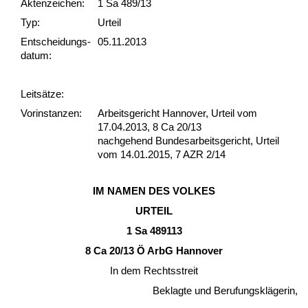
Akten­zeichen:
1 Sa 489/13
Typ:
Urteil
Ent­scheid­ungs­
05.11.2013
datum:
Leit­sätze:
Vor­ins­tan­zen:
Arbeitsgericht Hannover, Urteil vom
17.04.2013, 8 Ca 20/13
nachgehend Bundesarbeitsgericht, Urteil
vom 14.01.2015, 7 AZR 2/14
IM NA­MEN DES VOL­KES
UR­TEIL
1 Sa 489113
8 Ca 20/13 Ö ArbG Han­no­ver
In dem Rechts­streit
Be­klag­te und Be­ru­fungskläge­rin,