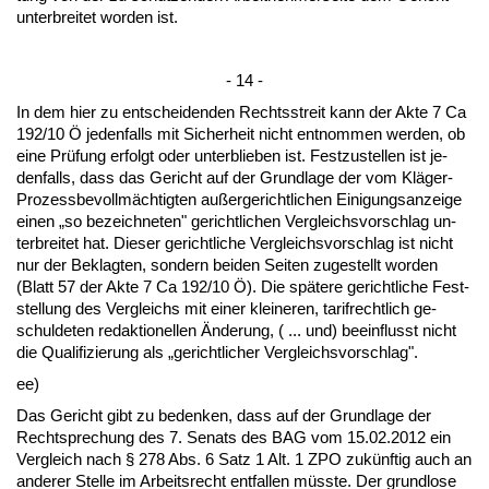
un­ter­brei­tet wor­den ist.
- 14 -
In dem hier zu ent­schei­den­den Rechts­streit kann der Ak­te 7 Ca
192/10 Ö je­den­falls mit Si­cher­heit nicht ent­nom­men wer­den, ob
ei­ne Prüfung er­folgt oder un­ter­blie­ben ist. Fest­zu­stel­len ist je­
den­falls, dass das Ge­richt auf der Grund­la­ge der vom Kläger-
Pro­zess­be­vollmäch­tig­ten außer­ge­richt­li­chen Ei­ni­gungs­an­zei­ge
ei­nen „so be­zeich­ne­ten" ge­richt­li­chen Ver­gleichs­vor­schlag un­
ter­brei­tet hat. Die­ser ge­richt­li­che Ver­gleichs­vor­schlag ist nicht
nur der Be­klag­ten, son­dern bei­den Sei­ten zu­ge­stellt wor­den
(Blatt 57 der Ak­te 7 Ca 192/10 Ö). Die späte­re ge­richt­li­che Fest­
stel­lung des Ver­gleichs mit ei­ner klei­ne­ren, ta­rif­recht­lich ge­
schul­de­ten re­dak­tio­nel­len Ände­rung, ( ... und) be­ein­flusst nicht
die Qua­li­fi­zie­rung als „ge­richt­li­cher Ver­gleichs­vor­schlag".
ee)
Das Ge­richt gibt zu be­den­ken, dass auf der Grund­la­ge der
Recht­spre­chung des 7. Se­nats des BAG vom 15.02.2012 ein
Ver­gleich nach § 278 Abs. 6 Satz 1 Alt. 1 ZPO zukünf­tig auch an
an­de­rer Stel­le im Ar­beits­recht ent­fal­len müss­te. Der grund­lo­se