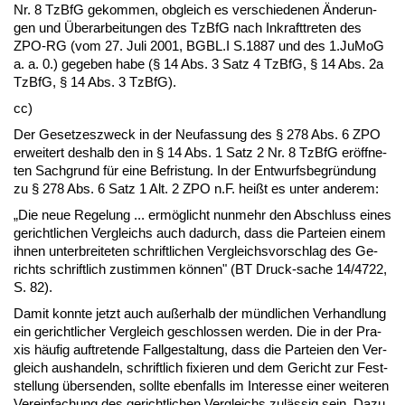
Nr. 8 Tz­B­fG ge­kom­men, ob­gleich es ver­schie­de­nen Ände­run­
gen und Übe­r­ar­bei­tun­gen des Tz­B­fG nach In­kraft­tre­ten des
ZPO-RG (vom 27. Ju­li 2001, BGBL.I S.1887 und des 1.JuMoG
a. a. 0.) ge­ge­ben ha­be (§ 14 Abs. 3 Satz 4 Tz­B­fG, § 14 Abs. 2a
Tz­B­fG, § 14 Abs. 3 Tz­B­fG).
cc)
Der Ge­set­zes­zweck in der Neu­fas­sung des § 278 Abs. 6 ZPO
er­wei­tert des­halb den in § 14 Abs. 1 Satz 2 Nr. 8 Tz­B­fG eröff­ne­
ten Sach­grund für ei­ne Be­fris­tung. In der Ent­wurfs­be­gründung
zu § 278 Abs. 6 Satz 1 Alt. 2 ZPO n.F. heißt es un­ter an­de­rem:
„Die neue Re­ge­lung ... ermöglicht nun­mehr den Ab­schluss ei­nes
ge­richt­li­chen Ver­gleichs auch da­durch, dass die Par­tei­en ei­nem
ih­nen un­ter­brei­te­ten schrift­li­chen Ver­gleichs­vor­schlag des Ge­
richts schrift­lich zu­stim­men können" (BT Druck-sa­che 14/4722,
S. 82).
Da­mit konn­te jetzt auch außer­halb der münd­li­chen Ver­hand­lung
ein ge­richt­li­cher Ver­gleich ge­schlos­sen wer­den. Die in der Pra­
xis häufig auf­tre­ten­de Fall­ge­stal­tung, dass die Par­tei­en den Ver­
gleich aus­han­deln, schrift­lich fi­xie­ren und dem Ge­richt zur Fest­
stel­lung über­sen­den, soll­te eben­falls im In­ter­es­se ei­ner wei­te­ren
Ver­ein­fa­chung des ge­richt­li­chen Ver­gleichs zulässig sein. Da­zu