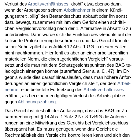
Ver­lust des
Ar­beits­verhält­nis­ses
„droht" et­wa eben­so dann,
wenn der Ar­beit­ge­ber sei­nem
Ar­beit­neh­mer
in ei­nem Kündi­
gungs­streit „bil­lig" den Be­stands­schutz ab­kauft oder ihn sonst
da­zu be­wegt, zu­sam­men mit ihm dem Ge­richt ei­nen schrift­li­
chen Ver­gleichs­vor­schlag nach der 1. Al­ter­na­ti­ve in Ab­satz 6 zu
un­ter­brei­ten. Dann würde sich die Funk­ti­on des Ge­richts auf die
kri­ti­sier­te Pro­to­kol­lie­rung be­schränken und das Ge­richt könn­te
sei­ner Schutz­pflicht aus Ar­ti­kel 12 Abs. 1 GG in die­sen Fällen
nicht nach­kom­men. Hier fehlt es aber an ei­ner ar­beits­recht­lich
ma­te­ri­el­len Norm, die ei­nen „ge­richt­li­chen Ver­gleich" vor­aus­
setzt und die man mit dem Schutz­ge­sichts­punk­ten des BAG te­
leo­lo­gisch ein­engen könn­te (zu­tref­fend Serr a. a. 0., 47). Im Er­
geb­nis würde dies dar­auf hin­aus­lau­fen, dass man höhe­re An­for­
de­run­gen an ei­nen ge­richt­li­chen Ver­gleich stellt, der dem
Ar­beit­
neh­mer
ei­ne be­fris­te­te Fort­set­zung des
Ar­beits­verhält­nis­ses
eröff­net, als bei ei­nem endgülti­gen Ver­lust des Ar­beits-plat­zes
ge­gen
Ab­fin­dungs­zah­lung
.
Das Ge­richt ist des­halb der Auf­fas­sung, dass das BAG im Zu­
sam­men­hang mit § 14 Abs. 1 Satz 2 Nr. 8 Tz­B­fG die An­for­de­
run­gen an ei­ne Mit­wir­kung des Ge­richts bei Ver­gleichs­schluss
über­spannt hat. Es muss genügen, wenn das Ge­richt die
Rechtmäßig­keit des Ver­gleichs kon­trol­lie­ren kann und sich den