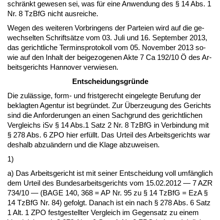
schränkt ge­we­sen sei, was für ei­ne An­wen­dung des § 14 Abs. 1
Nr. 8 Tz­B­fG nicht aus­rei­che.
We­gen des wei­te­ren Vor­brin­gens der Par­tei­en wird auf die ge­
wech­sel­ten Schriftsätze vom 03. Ju­li und 16. Sep­tem­ber 2013,
das ge­richt­li­che Ter­mins­pro­to­koll vom 05. No­vem­ber 2013 so­
wie auf den In­halt der bei­ge­zo­ge­nen Ak­te 7 Ca 192/10 Ö des Ar­
beits­ge­richts Han­no­ver ver­wie­sen.
Ent­schei­dungs­gründe
Die zulässi­ge, form- und frist­ge­recht ein­ge­leg­te Be­ru­fung der
be­klag­ten Agen­tur ist be­gründet. Zur Über­zeu­gung des Ge­richts
sind die An­for­de­run­gen an ei­nen Sach­grund des ge­richt­li­chen
Ver­gleichs iSv § 14 Abs.1 Satz 2 Nr. 8 Tz­B­fG in Ver­bin­dung mit
§ 278 Abs. 6 ZPO hier erfüllt. Das Ur­teil des Ar­beits­ge­richts war
des­halb ab­zuändern und die Kla­ge ab­zu­wei­sen.
1)
a) Das Ar­beits­ge­richt ist mit sei­ner Ent­schei­dung voll umfäng­lich
dem Ur­teil des Bun­des­ar­beits­ge­richts vom 15.02.2012 — 7 AZR
734/10 — (BA­GE 140, 368 = AP Nr. 95 zu § 14 Tz­B­fG = EzA §
14 Tz­B­fG Nr. 84) ge­folgt. Da­nach ist ein nach § 278 Abs. 6 Satz
1 Alt. 1 ZPO fest­ge­stell­ter Ver­gleich im Ge­gen­satz zu ei­nem