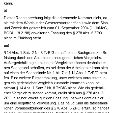
kann.
b)
Die­ser Recht­spre­chung folgt die er­ken­nen­de Kam­mer nicht, da
sie mit dem Wort­laut der Ge­set­zes­vor­schrif­ten so­wie dem Sinn
und Zweck der ge­setz­lich zum 01. Sep­tem­ber 2004 (1. JuMoG,
BGBL. 18.2198) er­wei­ter­ten Fas­sung des § 278 Abs. 6 ZPO
nicht im Ein­klang steht.
aa)
§ 14 Abs. 1 Satz 2 Nr. 8 Tz­B­fG schafft ei­nen Sach­grund zur Be­
fris­tung durch den Ab­schluss ei­nes ge­richt­li­chen Ver­gleichs.
Außer­ge­richt­lich ge­schlos­se­ne Ver­glei­che können des­halb kei­
nen Sach­grund schaf­fen, es sei denn der Ar­beit­ge­ber kann sich
auf ei­nen der Sach­gründe Nr. 1 bis 7 in § 14 Abs. 1 Tz­B­fG be­ru­
fen. Ei­ne wei­te­re Ein­schränkung, un­ter wel­chen Vor­aus­set­zun­
gen ein ge­richt­li­cher Ver­gleich zu­stan­de kom­men kann, be­
stimmt § 14 Abs. 1 Satz 2 Nr. 8 Tz­B­fG nicht. Wie ein ge­richt­li­
cher Ver­gleich zu­stan­de kommt, er­gibt sich aus § 278 Abs. 6
ZPO in sei­ner je­weils gülti­gen Fas­sung. In­so­weit geht es hier
um ei­ne be­griff­li­che Ver­wei­sung. Das heißt: Sind die tat­be­stand­
li­chen Vor­aus­set­zun­gen des § 278 Abs. 6 ZPO erfüllt, so han­delt