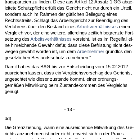
trags­par­tei­en zu fin­den. Die­se aus Ar­ti­kel 12 Ab­satz 1 GG ab­ge­
lei­te­te Schutz­pflicht erfüllt das Ge­richt nicht nur durch ein Ur­teil,
son­dern auch im Rah­men der gütli­chen Bei­le­gung ei­nes
Rechts­streits. Schlägt das Ar­beits­ge­richt zur Be­en­di­gung des
Ver­fah­rens über den Be­stand ei­nes
Ar­beits­verhält­nis­ses
ei­nen
Ver­gleich vor, der ei­ne wei­te­re, al­ler­dings zeit­lich be­grenz­te Fort­
set­zung des
Ar­beits­verhält­nis­ses
vor­sieht, ist es im Re­gel­fall ei­
ne hin­rei­chen­de Gewähr dafür, dass die­se Be­fris­tung nicht des­
we­gen gewählt wor­den ist, um dem
Ar­beit­neh­mer
grund­los den
ge­setz­li­chen Be­stands­schutz zu neh­men."
Da­mit hat es das BAG bis zur Ent­schei­dung vom 15.02.2012
aus­rei­chen las­sen, dass ein Ver­gleichs­vor­schlag des Ge­richts,
un­ge­ach­tet wie die­ser zu­stan­de kommt, ei­ner ord­nungs­
gemäßen Mit­wir­kung beim Zu­stan­de­kom­men des Ver­gleichs
genügt.
- 13 -
dd)
Die Grenz­zie­hung, wann ei­ne aus­rei­chen­de Mit­wir­kung des Ge­
richts an­zu­neh­men ist oder nicht, er­weist sich in der Pra­xis