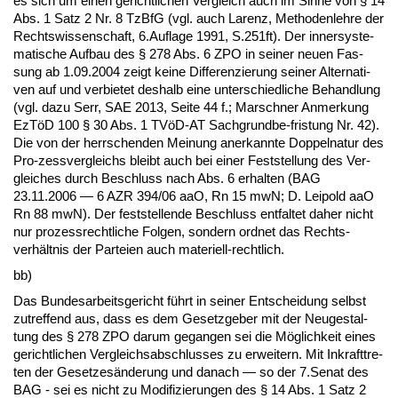
es sich um ei­nen ge­richt­li­chen Ver­gleich auch im Sin­ne von § 14
Abs. 1 Satz 2 Nr. 8 Tz­B­fG (vgl. auch La­renz, Me­tho­den­leh­re der
Rechts­wis­sen­schaft, 6.Auf­la­ge 1991, S.251ft). Der in­ner­sys­te­
ma­ti­sche Auf­bau des § 278 Abs. 6 ZPO in sei­ner neu­en Fas­
sung ab 1.09.2004 zeigt kei­ne Dif­fe­ren­zie­rung sei­ner Al­ter­na­ti­
ven auf und ver­bie­tet des­halb ei­ne un­ter­schied­li­che Be­hand­lung
(vgl. da­zu Serr, SAE 2013, Sei­te 44 f.; Mar­sch­ner An­mer­kung
EzTöD 100 § 30 Abs. 1 TVöD-AT Sach­grund­be-fris­tung Nr. 42).
Die von der herr­schen­den Mei­nung an­er­kann­te Dop­pel­na­tur des
Pro-zess­ver­gleichs bleibt auch bei ei­ner Fest­stel­lung des Ver­
glei­ches durch Be­schluss nach Abs. 6 er­hal­ten (BAG
23.11.2006 — 6 AZR 394/06 aaO, Rn 15 mwN; D. Lei­pold aaO
Rn 88 mwN). Der fest­stel­len­de Be­schluss ent­fal­tet da­her nicht
nur pro­zess­recht­li­che Fol­gen, son­dern ord­net das Rechts­
verhält­nis der Par­tei­en auch ma­te­ri­ell-recht­lich.
bb)
Das Bun­des­ar­beits­ge­richt führt in sei­ner Ent­schei­dung selbst
zu­tref­fend aus, dass es dem Ge­setz­ge­ber mit der Neu­ge­stal­
tung des § 278 ZPO dar­um ge­gan­gen sei die Möglich­keit ei­nes
ge­richt­li­chen Ver­gleichs­ab­schlus­ses zu er­wei­tern. Mit In­kraft­tre­
ten der Ge­set­zesände­rung und da­nach — so der 7.Se­nat des
BAG - sei es nicht zu Mo­di­fi­zie­run­gen des § 14 Abs. 1 Satz 2