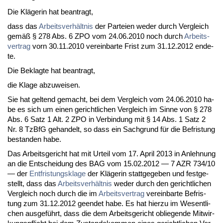
Die Kläge­rin hat be­an­tragt,
dass das
Ar­beits­verhält­nis
der Par­tei­en we­der durch Ver­gleich
gemäß § 278 Abs. 6 ZPO vom 24.06.2010 noch durch
Ar­beits­
ver­trag
vorn 30.11.2010 ver­ein­bar­te Frist zum 31.12.2012 en­de­
te.
Die Be­klag­te hat be­an­tragt,
die Kla­ge ab­zu­wei­sen.
Sie hat gel­tend ge­macht, bei dem Ver­gleich vom 24.06.2010 ha­
be es sich um ei­nen ge­richt­li­chen Ver­gleich im Sin­ne von § 278
Abs. 6 Satz 1 Alt. 2 ZPO in Ver­bin­dung mit § 14 Abs. 1 Satz 2
Nr. 8 Tz­B­fG ge­han­delt, so dass ein Sach­grund für die Be­fris­tung
be­stan­den ha­be.
Das Ar­beits­ge­richt hat mit Ur­teil vom 17. April 2013 in An­leh­nung
an die Ent­schei­dung des BAG vom 15.02.2012 — 7 AZR 734/10
— der
Ent­fris­tungs­kla­ge
der Kläge­rin statt­ge­ge­ben und fest­ge­
stellt, dass das
Ar­beits­verhält­nis
we­der durch den ge­richt­li­chen
Ver­gleich noch durch die im
Ar­beits­ver­trag
ver­ein­bar­te Be­fris­
tung zum 31.12.2012 ge­en­det ha­be. Es hat hier­zu im We­sent­li­
chen aus­geführt, dass die dem Ar­beits­ge­richt ob­lie­gen­de Mit­wir­