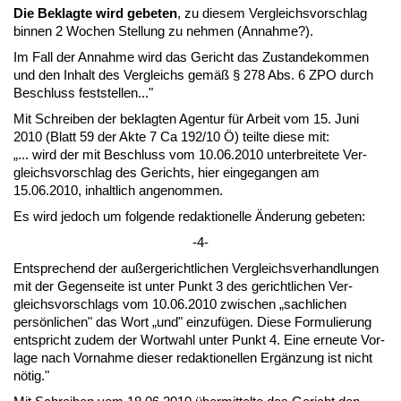
Die Be­klag­te wird ge­be­ten
, zu die­sem Ver­gleichs­vor­schlag
bin­nen 2 Wo­chen Stel­lung zu neh­men (An­nah­me?).
Im Fall der An­nah­me wird das Ge­richt das Zu­stan­de­kom­men
und den In­halt des Ver­gleichs gemäß § 278 Abs. 6 ZPO durch
Be­schluss fest­stel­len..."
Mit Schrei­ben der be­klag­ten Agen­tur für Ar­beit vom 15. Ju­ni
2010 (Blatt 59 der Ak­te 7 Ca 192/10 Ö) teil­te die­se mit:
„... wird der mit Be­schluss vom 10.06.2010 un­ter­brei­te­te Ver­
gleichs­vor­schlag des Ge­richts, hier ein­ge­gan­gen am
15.06.2010, in­halt­lich an­ge­nom­men.
Es wird je­doch um fol­gen­de re­dak­tio­nel­le Ände­rung ge­be­ten:
-4-
Ent­spre­chend der außer­ge­richt­li­chen Ver­gleichs­ver­hand­lun­gen
mit der Ge­gen­sei­te ist un­ter Punkt 3 des ge­richt­li­chen Ver­
gleichs­vor­schlags vom 10.06.2010 zwi­schen „sach­li­chen
persönli­chen" das Wort „und" ein­zufügen. Die­se For­mu­lie­rung
ent­spricht zu­dem der Wort­wahl un­ter Punkt 4. Ei­ne er­neu­te Vor­
la­ge nach Vor­nah­me die­ser re­dak­tio­nel­len Ergänzung ist nicht
nötig."