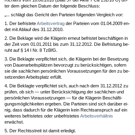
ter dem glei­chen Da­tum der fol­gen­de Be­schluss:
„... schlägt das Ge­richt den Par­tei­en fol­gen­den Ver­gleich vor:
1. Der be­fris­te­te
Ar­beits­ver­trag
der Par­tei­en vom 01.04.2009 en­
det mit Ab­lauf des 31.12.2010.
2. Die Be­kla­ge wird die Kläge­rin er­neut be­fris­tet beschäfti­gen in
der Zeit vom 01.01.2011 bis zum 31.12.2012. Die Be­fris­tung be­
ruht auf § 14 I Nr. 8 Tz­B­fG.
3. Die Be­klag­te ver­pflich­tet sich, die Kläge­rin bei der Be­set­zung
von Dau­er­ar­beitsplätzen be­vor­zugt zu berück­sich­ti­gen, so­fern
sie die sach­li­chen persönli­chen Vor­aus­set­zun­gen für den zu be­
set­zen­den Ar­beits­platz erfüllt.
4. Die Be­klag­te ver­pflich­tet sich, auch nach dem 31.12.2012 zu
prüfen, ob sich — un­ter Berück­sich­ti­gung der sach­li­chen und
persönli­chen Vor­aus­set­zun­gen — für die Kläge­rin Beschäfti­
gungsmöglich­kei­ten er­ge­ben. Die Par­tei­en sind sich darüber ei­
nig, dass da­durch für die Kläge­rin kein Rechts­an­spruch auf ein
wei­te­res be­fris­te­tes oder un­be­fris­te­tes
Ar­beits­verhält­nis
erwächst.
5. Der Rechts­streit ist da­mit er­le­digt.