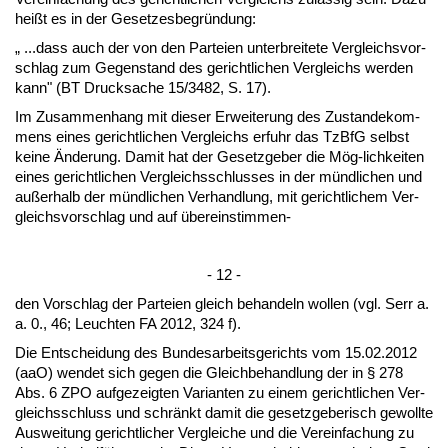
heißt es in der Ge­set­zes­be­gründung:
„ ...dass auch der von den Par­tei­en un­ter­brei­te­te Ver­gleichs­vor­
schlag zum Ge­gen­stand des ge­richt­li­chen Ver­gleichs wer­den
kann" (BT Druck­sa­che 15/3482, S. 17).
Im Zu­sam­men­hang mit die­ser Er­wei­te­rung des Zu­stan­de­kom­
mens ei­nes ge­richt­li­chen Ver­gleichs er­fuhr das Tz­B­fG selbst
kei­ne Ände­rung. Da­mit hat der Ge­setz­ge­ber die Mög-lich­kei­ten
ei­nes ge­richt­li­chen Ver­gleichs­schlus­ses in der münd­li­chen und
außer­halb der münd­li­chen Ver­hand­lung, mit ge­richt­li­chem Ver­
gleichs­vor­schlag und auf übe­rein­stim­men-
- 12 -
den Vor­schlag der Par­tei­en gleich be­han­deln wol­len (vgl. Serr a.
a. 0., 46; Leuch­ten FA 2012, 324 f).
Die Ent­schei­dung des Bun­des­ar­beits­ge­richts vom 15.02.2012
(aaO) wen­det sich ge­gen die Gleich­be­hand­lung der in § 278
Abs. 6 ZPO auf­ge­zeig­ten Va­ri­an­ten zu ei­nem ge­richt­li­chen Ver­
gleichs­schluss und schränkt da­mit die ge­setz­ge­be­risch ge­woll­te
Aus­wei­tung ge­richt­li­cher Ver­glei­che und die Ver­ein­fa­chung zu