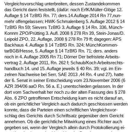
Ver­gleichs­vor­schlag un­ter­brei­ten, des­sen Zu­stan­de­kom­men
das Ge­richt dann fest­stellt, (dafür: noch ErfK/Müller-Glöge 12.
Auf­la­ge § 14 Tz­B­fG Rn. 77; ders.14.Auf­la­ge 2014 Rn 77,nun­
mehr of­fen­ge­las­sen; HWK-Schma­len­berg 5. Auf­la­ge 2012 § 14
Tz­B­fG Rn 59; Sie­vers Tz­B­fG 3. Auf­la­ge § 14 Rn. 336, Münch­
Konnm ZPO/Prütting 3. Aufl. 2008 § 278 Rn 39, St­ein-Jo­nas/D.
Lei­pold ZPO, 22. Auf­la­ge, 2008 § 278 Rn 79 ff; da­ge­gen: APS
Back­haus 4. Auf­la­ge § 14 Tz­B­fG Rn. 324; Münch­Kom­men­
tarBGB/Hes­se, 5. Auf­la­ge § 14 Tz­B­fG Rn. 71; ders. an­ders
noch in 4. Auf­la­ge 2005 Rn 71; Dörner Der be­fris­te­te Ar­beits-
ver­trag 2. Auf­la­ge 2011, Rn. 262 f; Schaub/Koch Ar­beits­rechts­
hand­buch 14. und 15. Auf­la­ge je­weils § 40 Rn. 39; vgl. im Ein­
zel­nen Nach­wei­se bei Serr, SAE 2013 ,44 Rn. 4 und 27). hat­te
der 6. Se­nat in sei­ner Ent­schei­dung vom 23.No­vem­ber 2006 (6
AZR 394/06 aaO Rn. 56 a. E.) un­ent­schie­den ge­las­sen. In der
dort vom Sach­ver­halt her noch zu der al­ten Fas­sung des § 278
Abs. 6 ZPO ge­trof­fe­nen Ent­schei­dung kam es nicht dar­auf an,
ob ein ge­richt­li­cher Ver­gleich auch da­durch ge­schlos­sen wer­den
konn­te, dass die Par­tei­en ei­nen schrift­li­chen Ver­gleichs­vor­
schlag des Ge­richts durch Schrift­satz ge­genüber dem Ge­richt
an­neh­men. Ob die ge­richt­li­che Mit­wir­kung ei­nes Rich­ter auch
ge­ge­ben sei, wenn der Ver­gleich al­lein durch Pro­to­kol­lie­rung ei­