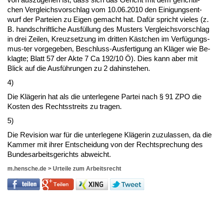
chen Ver­gleichs­vor­schlag vom 10.06.2010 den Ei­ni­gungs­ent­
wurf der Par­tei­en zu Ei­gen ge­macht hat. Dafür spricht vie­les (z.
B. hand­schrift­li­che Ausfüllung des Mus­ters Ver­gleichs­vor­schlag
in drei Zei­len, Kreuz­set­zung im drit­ten Kästchen im Verfügungs­
mus-ter vor­ge­ge­ben, Be­schluss-Aus­fer­ti­gung an Kläger wie Be­
klag­te; Blatt 57 der Ak­te 7 Ca 192/10 Ö). Dies kann aber mit
Blick auf die Ausführun­gen zu 2 da­hin­ste­hen.
4)
Die Kläge­rin hat als die un­ter­le­ge­ne Par­tei nach § 91 ZPO die
Kos­ten des Rechts­streits zu tra­gen.
5)
Die Re­vi­si­on war für die un­ter­le­ge­ne Kläge­rin zu­zu­las­sen, da die
Kam­mer mit ih­rer Ent­schei­dung von der Recht­spre­chung des
Bun­des­ar­beits­ge­richts ab­weicht.
m.hensche.de
>
Urteile zum Arbeitsrecht