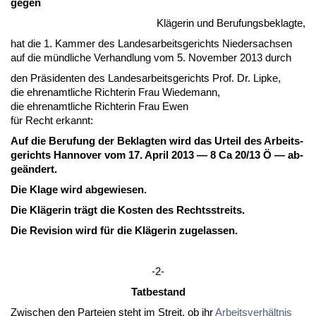
ge­gen
Kläge­rin und Be­ru­fungs­be­klag­te,
hat die 1. Kam­mer des Lan­des­ar­beits­ge­richts Nie­der­sach­sen
auf die münd­li­che Ver­hand­lung vom 5. No­vem­ber 2013 durch
den Präsi­den­ten des Lan­des­ar­beits­ge­richts Prof. Dr. Lip­ke,
die eh­ren­amt­li­che Rich­te­rin Frau Wie­de­mann,
die eh­ren­amt­li­che Rich­te­rin Frau Ewen
für Recht er­kannt:
Auf die Be­ru­fung der Be­klag­ten wird das Ur­teil des Ar­beits­
ge­richts Han­no­ver vom 17. April 2013 — 8 Ca 20/13 Ö — ab­
geändert.
Die Kla­ge wird ab­ge­wie­sen.
Die Kläge­rin trägt die Kos­ten des Rechts­streits.
Die Re­vi­si­on wird für die Kläge­rin zu­ge­las­sen.
-2-
Tat­be­stand
Zwi­schen den Par­tei­en steht im Streit, ob ihr
Ar­beits­verhält­nis