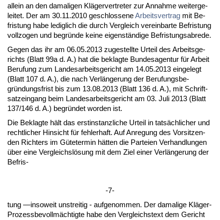
al­lein an den da­ma­li­gen Kläger­ver­tre­ter zur An­nah­me wei­ter­ge­
lei­tet. Der am 30.11.2010 ge­schlos­se­ne
Ar­beits­ver­trag
mit Be­
fris­tung ha­be le­dig­lich die durch Ver­gleich ver­ein­bar­te Be­fris­tung
voll­zo­gen und be­gründe kei­ne ei­genständi­ge Be­fris­tungs­ab­re­de.
Ge­gen das ihr am 06.05.2013 zu­ge­stell­te Ur­teil des Ar­beits­ge­
richts (Blatt 99a d. A.) hat die be­klag­te Bun­des­agen­tur für Ar­beit
Be­ru­fung zum Lan­des­ar­beits­ge­richt am 14.05.2013 ein­ge­legt
(Blatt 107 d. A.), die nach Verlänge­rung der Be­ru­fungs­be­
gründungs­frist bis zum 13.08.2013 (Blatt 136 d. A.), mit Schrift­
satz­ein­gang beim Lan­des­ar­beits­ge­richt am 03. Ju­li 2013 (Blatt
137/146 d. A.) be­gründet wor­den ist.
Die Be­klag­te hält das erst­in­stanz­li­che Ur­teil in tatsäch­li­cher und
recht­li­cher Hin­sicht für feh­ler­haft. Auf An­re­gung des Vor­sit­zen­
den Rich­ters im Güte­ter­min hätten die Par­tei­en Ver­hand­lun­gen
über ei­ne Ver­gleichslösung mit dem Ziel ei­ner Verlänge­rung der
Be­fris-
-7-
tung —in­so­weit un­strei­tig - auf­ge­nom­men. Der da­ma­li­ge Kläger-
Pro­zess­be­vollmäch­tig­te ha­be den Ver­gleichs­text dem Ge­richt