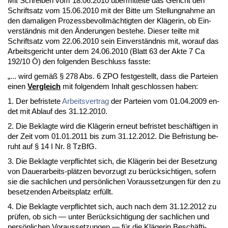
Mit Schrei­ben vom 18.06.2010 über­mit­tel­te das Ge­richt den
Schrift­satz vom 15.06.2010 mit der Bit­te um Stel­lung­nah­me an
den da­ma­li­gen Pro­zess­be­vollmäch­tig­ten der Kläge­rin, ob Ein­
verständ­nis mit den Ände­run­gen be­ste­he. Die­ser teil­te mit
Schrift­satz vom 22.06.2010 sein Ein­verständ­nis mit, wor­auf das
Ar­beits­ge­richt un­ter dem 24.06.2010 (Blatt 63 der Ak­te 7 Ca
192/10 Ö) den fol­gen­den Be­schluss fass­te:
„... wird gemäß § 278 Abs. 6 ZPO fest­ge­stellt, dass die Par­tei­en
ei­nen
Ver­gleich
mit fol­gen­dem In­halt ge­schlos­sen ha­ben:
1. Der be­fris­te­te
Ar­beits­ver­trag
der Par­tei­en vom 01.04.2009 en­
det mit Ab­lauf des 31.12.2010.
2. Die Be­klag­te wird die Kläge­rin er­neut be­fris­tet beschäfti­gen in
der Zeit vom 01.01.2011 bis zum 31.12.2012. Die Be­fris­tung be­
ruht auf § 14 I Nr. 8 Tz­B­fG.
3. Die Be­klag­te ver­pflich­tet sich, die Kläge­rin bei der Be­set­zung
von Dau­er­ar­beits-plätzen be­vor­zugt zu berück­sich­ti­gen, so­fern
sie die sach­li­chen und persönli­chen Vor­aus­set­zun­gen für den zu
be­set­zen­den Ar­beits­platz erfüllt.
4. Die Be­klag­te ver­pflich­tet sich, auch nach dem 31.12.2012 zu
prüfen, ob sich — un­ter Berück­sich­ti­gung der sach­li­chen und
persönli­chen Vor­aus­set­zun­gen — für die Kläge­rin Beschäfti­