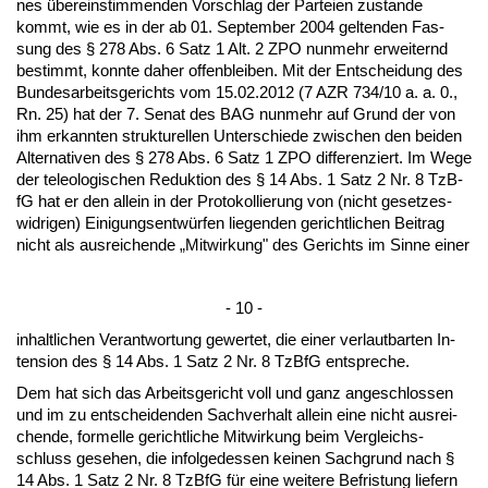
nes übe­rein­stim­men­den Vor­schlag der Par­tei­en zu­stan­de
kommt, wie es in der ab 01. Sep­tem­ber 2004 gel­ten­den Fas­
sung des § 278 Abs. 6 Satz 1 Alt. 2 ZPO nun­mehr er­wei­ternd
be­stimmt, konn­te da­her of­fen­blei­ben. Mit der Ent­schei­dung des
Bun­des­ar­beits­ge­richts vom 15.02.2012 (7 AZR 734/10 a. a. 0.,
Rn. 25) hat der 7. Se­nat des BAG nun­mehr auf Grund der von
ihm er­kann­ten struk­tu­rel­len Un­ter­schie­de zwi­schen den bei­den
Al­ter­na­ti­ven des § 278 Abs. 6 Satz 1 ZPO dif­fe­ren­ziert. Im We­ge
der te­leo­lo­gi­schen Re­duk­ti­on des § 14 Abs. 1 Satz 2 Nr. 8 Tz­B­
fG hat er den al­lein in der Pro­to­kol­lie­rung von (nicht ge­set­zes­
wid­ri­gen) Ei­ni­gungs­entwürfen lie­gen­den ge­richt­li­chen Bei­trag
nicht als aus­rei­chen­de „Mit­wir­kung" des Ge­richts im Sin­ne ei­ner
- 10 -
in­halt­li­chen Ver­ant­wor­tung ge­wer­tet, die ei­ner ver­laut­bar­ten In­
ten­si­on des § 14 Abs. 1 Satz 2 Nr. 8 Tz­B­fG ent­spre­che.
Dem hat sich das Ar­beits­ge­richt voll und ganz an­ge­schlos­sen
und im zu ent­schei­den­den Sach­ver­halt al­lein ei­ne nicht aus­rei­
chen­de, for­mel­le ge­richt­li­che Mit­wir­kung beim Ver­gleichs­
schluss ge­se­hen, die in­fol­ge­des­sen kei­nen Sach­grund nach §
14 Abs. 1 Satz 2 Nr. 8 Tz­B­fG für ei­ne wei­te­re Be­fris­tung lie­fern