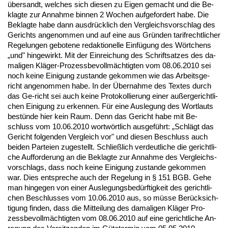
über­sandt, wel­ches sich die­sen zu Ei­gen ge­macht und die Be­
klag­te zur An­nah­me bin­nen 2 Wo­chen auf­ge­for­dert ha­be. Die
Be­klag­te ha­be dann aus­drück­lich den Ver­gleichs­vor­schlag des
Ge­richts an­ge­nom­men und auf ei­ne aus Gründen ta­rif­recht­li­cher
Re­ge­lun­gen ge­bo­te­ne re­dak­tio­nel­le Einfügung des Wört­chens
„und" hin­ge­wirkt. Mit der Ein­rei­chung des Schrift­sat­zes des da­
ma­li­gen Kläger-Pro­zess­be­vollmäch­tig­ten vom 08.06.2010 sei
noch kei­ne Ei­ni­gung zu­stan­de ge­kom­men wie das Ar­beits­ge­
richt an­ge­nom­men ha­be. In der Über­nah­me des Tex­tes durch
das Ge-richt sei auch kei­ne Pro­to­kol­lie­rung ei­ner außer­ge­richt­li­
chen Ei­ni­gung zu er­ken­nen. Für ei­ne Aus­le­gung des Wort­lauts
bestünde hier kein Raum. Denn das Ge­richt ha­be mit Be­
schluss vom 10.06.2010 wortwört­lich aus­geführt: „Schlägt das
Ge­richt fol­gen­den Ver­gleich vor" und die­sen Be­schluss auch
bei­den Par­tei­en zu­ge­stellt. Sch­ließlich ver­deut­li­che die ge­richt­li­
che Auf­for­de­rung an die Be­klag­te zur An­nah­me des Ver­gleichs­
vor­schlags, dass noch kei­ne Ei­ni­gung zu­stan­de ge­kom­men
war. Dies ent­spre­che auch der Re­ge­lung in § 151 BGB. Ge­he
man hin­ge­gen von ei­ner Aus­le­gungs­bedürf­tig­keit des ge­richt­li­
chen Be­schlus­ses vom 10.06.2010 aus, so müsse Berück­sich­
ti­gung fin­den, dass die Mit­tei­lung des da­ma­li­gen Kläger Pro­
zess­be­vollmäch­tig­ten vom 08.06.2010 auf ei­ne ge­richt­li­che An­