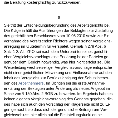
die Be­ru­fung kos­ten­pflich­tig zurück­zu­wei­sen.
-8-
Sie tritt der Ent­schei­dungs­be­gründung des Ar­beits­ge­richts bei.
Die Kläge­rin hält die Ausführun­gen der Be­klag­ten zur Zu­stel­lung
des ge­richt­li­chen Be­schlus­ses vom 10.06.2010 so­wie zur Ein­
ver­nah­me des Vor­sit­zen­den Rich­ters we­gen sei­ner Ver­gleichs­
an­re­gung im Güte­ter­min für ver­spätet. Gemäß § 278 Abs. 6
Satz 1 2. Alt. ZPO sei nach dem Un­ter­brei-ten ei­nes ge­richt­li­
chen Ver­gleichs­vor­schlags ei­ne Erklärung bei­der Par­tei­en ge­
genüber dem Ge­richt not­wen­dig, was hier nicht er­folgt sei. Die
Wei­ter­lei­tung wech­sel­sei­ti­ger Ver­gleichs­vor­schläge entspräche
nicht ei­ner ge­richt­li­chen Mit­wir­kung und Ein­fluss­nah­me auf den
In­halt des Ver­gleichs zur Berück­sich­ti­gung der Schutz­in­ter­es­
sen des
Ar­beit­neh­mers
. Im Übri­gen sei die ers­te An­nah­me­
erklärung der Be­klag­ten un­ter Ände­rung als neu­es An­ge­bot im
Sin­ne von § 150 Abs. 2 BGB zu be­wer­ten. Im Er­geb­nis ha­be es
kei­nen ei­ge­nen Ver­gleichs­vor­schlag des Ge­richts ge­ge­ben, die­
ses ha­be sich auch den Vor­schlag der Kläger­sei­te nicht zu Ei­
gen ge­macht, so dass sich der ge­richt­li­che Bei­trag zum Ver­
gleichs­schluss hier al­lein auf die Fest­stel­lungs­funk­ti­on be­