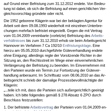
auf Grund ei­ner Be­fris­tung zum 31.12.2012 en­de­te. Von Be­deu­
tung ist da­bei, ob sich die Be­fris­tung auf ei­nen ge­richt­li­chen Ver­
gleichs­vor­schlag gründe­te oder nicht.
Die 1952 ge­bo­re­ne Kläge­rin war bei der be­klag­ten Agen­tur für
Ar­beit seit dem 09.08.1993 wie­der­holt mit ein­zel­nen Un­ter­bre­
chun­gen mehr­fach be­fris­tet ein­ge­stellt. Ge­gen die mit Ver­trag
vom 01.04.2009 ver­ein­bar­te (vor­letz­te) Be­fris­tung des
Ar­beits­
verhält­nis­ses
bis zum 31.12.2010 er­hob sie beim Ar­beits­ge­richt
Han­no­ver im Ver­fah­ren 7 Ca 192/10
Ent­fris­tungs­kla­ge
. Ei­ne
hier­zu am 05.05.2010 durch­geführ­te Güte­ver­hand­lung en­de­te
oh­ne Ei­ni­gung; al­ler­dings reg­te der Vor­sit­zen­de Rich­ter in der
Sit­zung an, den Rechts­streit im We­ge ei­ner ein­ver­nehm­li­chen
Verlänge­rung der Be­fris­tung zu be­en­den. Im Ein­ver­neh­men mit
den Par­tei­en wur­de ein Ter­min zur Fort­set­zung der Güte­ver­
hand­lung an­be­raumt. Im Schrift­satz vom 08.06.2010 an das Ar­
beits­ge­richt schrieb der da­ma­li­ge Pro­zess­be­vollmäch­tig­te der
Kläge­rin:
„...tei­le ich mit, dass die Par­tei­en sich außer­ge­richt­lich ge­ei­nigt
ha­ben. Ich bit­te fol­gen­des gemäß § 278 Ab­satz 6 ZPO durch
Be­schluss fest­zu­stel­len:
1. Der be­fris­te­te
Ar­beits­ver­trag
der Par­tei­en vom 01.04.2009 en­