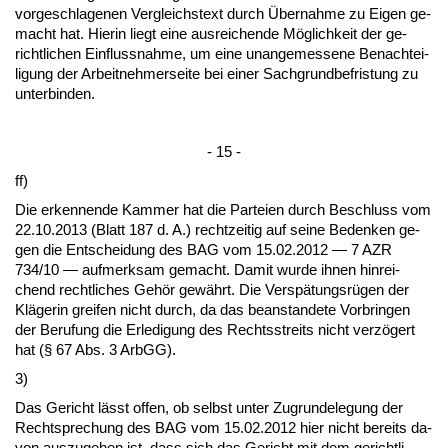
vor­ge­schla­ge­nen Ver­gleichs­text durch Über­nah­me zu Ei­gen ge­
macht hat. Hier­in liegt ei­ne aus­rei­chen­de Möglich­keit der ge­
richt­li­chen Ein­fluss­nah­me, um ei­ne un­an­ge­mes­se­ne Be­nach­tei­
li­gung der Ar­beit­neh­mer­sei­te bei ei­ner Sach­grund­be­fris­tung zu
un­ter­bin­den.
- 15 -
ff)
Die er­ken­nen­de Kam­mer hat die Par­tei­en durch Be­schluss vom
22.10.2013 (Blatt 187 d. A.) recht­zei­tig auf sei­ne Be­den­ken ge­
gen die Ent­schei­dung des BAG vom 15.02.2012 — 7 AZR
734/10 — auf­merk­sam ge­macht. Da­mit wur­de ih­nen hin­rei­
chend recht­li­ches Gehör gewährt. Die Ver­spätungsrügen der
Kläge­rin grei­fen nicht durch, da das be­an­stan­de­te Vor­brin­gen
der Be­ru­fung die Er­le­di­gung des Rechts­streits nicht verzögert
hat (§ 67 Abs. 3 ArbGG).
3)
Das Ge­richt lässt of­fen, ob selbst un­ter Zu­grun­de­le­gung der
Recht­spre­chung des BAG vom 15.02.2012 hier nicht be­reits da­
von aus­zu­ge­hen ist, dass sich das Ge­richt mit dem ge­richt­li­