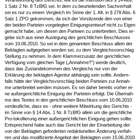
1 Satz 2 Nr. 8 Tz­B­fG sei. In dem zu be­ur­tei­len­den Sach­ver­halt
sei es nur zu ei­nem Ver­gleich im Sin­ne der 1. Alt. in § 278 Abs. 6
Satz 1 ZPO ge­kom­men, da sich der Vor­sit­zen­de den von ei­ner
der bei­den Par­tei­en vor­ge­leg­ten Ei­ni­gungs­ent­wurf nicht zu Ei­gen
ge­macht ha­be, um die­sen den Par­tei­en zu un­ter­brei­ten. Dies er­
ge­be sich aus ei­ner Aus­le­gung des ge­richt­li­chen Be­schlus­ses
vom 10.06.2010. So sei in dem ge­nann­ten Be­schluss al­lein der
Be­klag­ten auf­ge­ge­ben wor­den sei, zu dem Ver­gleichs­vor­schlag
Stel­lung zu neh­men. In dem Klam­mer­zu­satz der ge­richt­li­chen
Verfügung vom glei­chen Ta­ge („An­nah­me?") wer­de deut­lich,
dass das Zu­stan­de­kom­men des Ver­gleichs nur von der
Erklärung der be­klag­ten Agen­tur abhängig sein soll­te. An­dern­
falls hätte der Ver­gleichs­vor­schlag bei­den Par­tei­en zur An­nah­
me un­ter­brei­tet wer­den müssen. Es sei da­her be­reits vor­her ei­
ne außer­ge­richt­li­che Ei­ni­gung der Par­tei­en er­folgt. Die Über­nah­
me des Tex­tes in den ge­richt­li­chen Be­schluss vom 10.06.2010
ver­deut­li­che, dass es - oh­ne wei­te­re Mit­wir­kung des Ge­richts -
im Sin­ne von § 14 Abs. 1 Nr. 8 Tz­B­fG al­lein um die ge­richt­li­che
Pro-to­kol­lie­rung ei­ner außer­ge­richt­li­chen Ei­ni­gung ge­hen soll­te.
Ent­spre­chend ha­be auch das Ge­richt bei der Ein­ar­bei­tung der
von der Be­klag­ten ge­for­der­ten re­dak­tio­nel­len Ände­rung ver­fah­
ren und das mo­di­fi­zier­te An­ge­bot der Be­klag­ten vom 15.06.2010