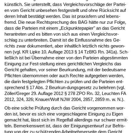
künst­lich. Sie un­ter­stellt, dass Ver­gleichs­vor­schläge der Par­tei­
en vom Ge­richt un­be­se­hen fest­ge­stellt und oh­ne Rück­sicht auf
de­ren In­halt bestätigt wer­den. Das ist pra­xis­fern und le­bens­
fremd. Die neue Recht­spre­chung des BAG hätte nur zur Fol­ge,
dass die Par­tei­en mit ei­nem „Eck­punk­te­pa­pier" an das Ge­richt
her­an­tre­ten und es bit­ten von sich aus ei­nen Ver­gleichs­vor­
schlag zu un­ter­brei­ten. Da­mit ist die Ein­fluss­nah­me des Ge­
richts zwar do­ku­men­tiert, aber in­halt­lich letzt­lich nichts ge­won­
nen (vgl. KR Lip­ke 10. Auf­la­ge 2013 § 14 Tz­B­fG Rn. 341a). Sch­
ließlich ist bei Über­nah­me ei­ner von den Par­tei­en ab­ge­stimm­ten
Ei­ni­gung zur Fest-stel­lung ei­nes ge­richt­li­chen Ver­gleichs das
Ge­richt ge­hal­ten, vor sei­ner Be­ur­kun­dung, mit der be­deut­sa­me
Pflich­ten über­nom­men oder auch Rech­te auf­ge­ge­ben wer­den,
die dar­in fest­ge­leg­ten Pflich­ten zu prüfen und die Par­tei­en ent­
spre­chend § 17 Abs. 2 Be­ur­kun-dungs­ge­setz zu be­leh­ren (vgl.
Zöller/Gre­ger 29. Auf­la­ge 2012 § 278 ZPO Rn. 32, Leuch­ten FA
2012, 324, 326; Knau­er/Wolf NJW 2004, 2857, 2859 m. w. N.).
Ob ei­ne sol­che Prüfung durch das Ge­richt vor­ge­nom­men wor­
den ist, be­vor es sich ei­ne vor­ge­schla­ge­ne Ei­ni­gung zu Ei­gen
ge­macht hat, lässt sich im Re­gel­fall al­ler­dings nur schwer er­mit­
teln. Be­mer­kens­wert ist, dass der Ei­ni­gungs­ent­wurf zur Be­fris­
tung von der zu schützen­den Ar­beit­neh­mer­sei­te dem Ge­richt