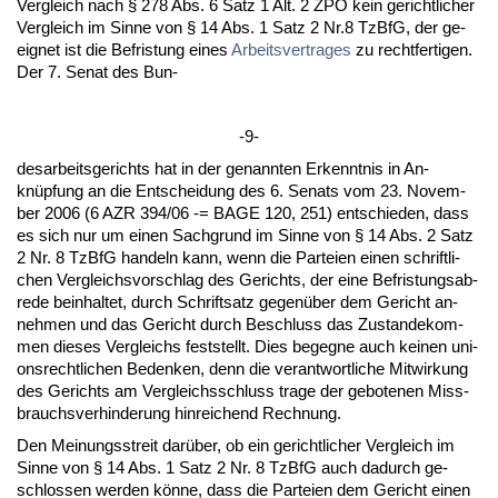
Ver­gleich nach § 278 Abs. 6 Satz 1 Alt. 2 ZPO kein ge­richt­li­cher
Ver­gleich im Sin­ne von § 14 Abs. 1 Satz 2 Nr.8 Tz­B­fG, der ge­
eig­net ist die Be­fris­tung ei­nes
Ar­beits­ver­tra­ges
zu recht­fer­ti­gen.
Der 7. Se­nat des Bun-
-9-
des­ar­beits­ge­richts hat in der ge­nann­ten Er­kennt­nis in An­
knüpfung an die Ent­schei­dung des 6. Se­nats vom 23. No­vem­
ber 2006 (6 AZR 394/06 -= BA­GE 120, 251) ent­schie­den, dass
es sich nur um ei­nen Sach­grund im Sin­ne von § 14 Abs. 2 Satz
2 Nr. 8 Tz­B­fG han­deln kann, wenn die Par­tei­en ei­nen schrift­li­
chen Ver­gleichs­vor­schlag des Ge­richts, der ei­ne Be­fris­tungs­ab­
re­de be­inhal­tet, durch Schrift­satz ge­genüber dem Ge­richt an­
neh­men und das Ge­richt durch Be­schluss das Zu­stan­de­kom­
men die­ses Ver­gleichs fest­stellt. Dies be­geg­ne auch kei­nen uni­
ons­recht­li­chen Be­den­ken, denn die ver­ant­wort­li­che Mit­wir­kung
des Ge­richts am Ver­gleichs­schluss tra­ge der ge­bo­te­nen Miss­
brauchs­ver­hin­de­rung hin­rei­chend Rech­nung.
Den Mei­nungs­streit darüber, ob ein ge­richt­li­cher Ver­gleich im
Sin­ne von § 14 Abs. 1 Satz 2 Nr. 8 Tz­B­fG auch da­durch ge­
schlos­sen wer­den könne, dass die Par­tei­en dem Ge­richt ei­nen