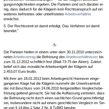
gungsmöglich­kei­ten er­ge­ben. Die Par­tei­en sind sich darüber ei­
nig, dass da­durch für die Kläge­rin kein Rechts­an­spruch auf ein
wei­te­res be­fris­te­tes oder un­be­fris­te­tes
Ar­beits­verhält­nis
erwächst.
5. Der Rechts­streit ist da­mit er­le­digt. Das Ver­fah­ren ist da­mit
be­en­det."
-5-
Die Par­tei­en hiel­ten in ei­nem un­ter dem 30.11.2010 un­ter­zeich­
ne­ten
Ar­beits­ver­trag
die Be­fris­tung des
Ar­beits­verhält­nis­ses
bis
zum 31.12.2012 schrift­lich fest (Blatt 73-75 der Ak­ten). Zu­letzt
be­lief sich das mo­nat­li­che Ar­beits­ent­gelt der Kläge­rin auf
2.453,07 Eu­ro brut­to.
Mit ih­rer am 18.01.2013 beim Ar­beits­ge­richt Han­no­ver ein­ge­
gan­ge­nen Kla­ge hat die Kläge­rin nun­mehr die Un­wirk­sam­keit
der mit Be­schluss vom 24.06.2010 fest­ge­stell­ten Ver­gleichs­be­
fris­tung gel­tend ge­macht. Sie hat die Auf­fas­sung ver­tre­ten, dass
die Be­fris­tung nicht durch ei­nen sach­li­chen Grund ge­recht­fer­tigt
sei, ins­be­son­de­re nicht auf ei­nem ge­richt­li­chen Ver­gleich im Sin­
ne von § 14 Abs.1 Satz 2 Nr. 8 Tz­B­fG be­ru­he.