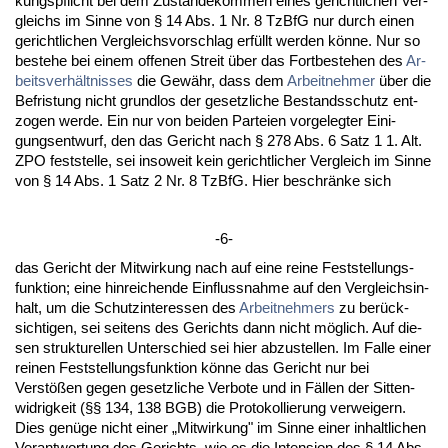
kungs­pflicht bei dem Zu­stan­de­kom­men ei­nes ge­richt­li­chen Ver­
gleichs im Sin­ne von § 14 Abs. 1 Nr. 8 Tz­B­fG nur durch ei­nen
ge­richt­li­chen Ver­gleichs­vor­schlag erfüllt wer­den könne. Nur so
be­ste­he bei ei­nem of­fe­nen Streit über das Fort­be­ste­hen des
Ar­
beits­verhält­nis­ses
die Gewähr, dass dem
Ar­beit­neh­mer
über die
Be­fris­tung nicht grund­los der ge­setz­li­che Be­stands­schutz ent­
zo­gen wer­de. Ein nur von bei­den Par­tei­en vor­ge­leg­ter Ei­ni­
gungs­ent­wurf, den das Ge­richt nach § 278 Abs. 6 Satz 1 1. Alt.
ZPO fest­stel­le, sei in­so­weit kein ge­richt­li­cher Ver­gleich im Sin­ne
von § 14 Abs. 1 Satz 2 Nr. 8 Tz­B­fG. Hier be­schränke sich
-6-
das Ge­richt der Mit­wir­kung nach auf ei­ne rei­ne Fest­stel­lungs­
funk­ti­on; ei­ne hin­rei­chen­de Ein­fluss­nah­me auf den Ver­gleichs­in­
halt, um die Schutz­in­ter­es­sen des
Ar­beit­neh­mers
zu berück­
sich­ti­gen, sei sei­tens des Ge­richts dann nicht möglich. Auf die­
sen struk­tu­rel­len Un­ter­schied sei hier ab­zu­stel­len. Im Fal­le ei­ner
rei­nen Fest­stel­lungs­funk­ti­on könne das Ge­richt nur bei
Verstößen ge­gen ge­setz­li­che Ver­bo­te und in Fällen der Sit­ten­
wid­rig­keit (§§ 134, 138 BGB) die Pro­to­kol­lie­rung ver­wei­gern.
Dies genüge nicht ei­ner „Mit­wir­kung" im Sin­ne ei­ner in­halt­li­chen
Ver­ant­wor­tung des Ge­richts, wie es die In­ten­si­on des § 14 Abs.