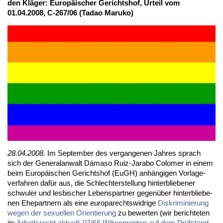
den Klä­ger: Eu­ro­päi­scher Ge­richts­hof, Ur­teil vom
01.04.2008, C-267/06 (Ta­dao Ma­ru­ko)
28.04.2008.
Im Sep­tem­ber des ver­gan­ge­nen Jah­res sprach
sich der Ge­ne­ral­an­walt Dá­ma­so Ruiz-Ja­rabo Co­lo­mer in ei­nem
beim Eu­ro­päi­schen Ge­richts­hof (EuGH) an­hän­gi­gen Vor­la­ge­
ver­fah­ren da­für aus, die Schlech­ter­stel­lung hin­ter­blie­be­ner
schwu­ler und les­bi­scher Le­bens­part­ner ge­gen­über hin­ter­blie­be­
nen Ehe­part­nern als ei­ne eu­ro­pa­rechts­wid­ri­ge
Dis­kri­mi­nie­rung
we­gen der se­xu­el­len Ori­en­tie­rung
zu be­wer­ten (wir be­rich­te­ten
in:
Ar­beits­recht ak­tu­ell: 07/66 Wit­wen­ren­ten auf dem Prüf­stand