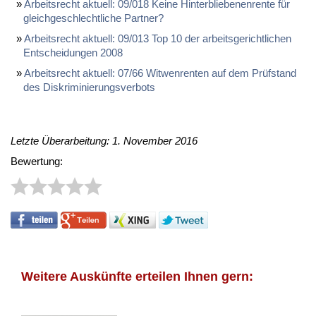
Ar­beits­recht ak­tu­ell: 09/018 Kei­ne Hin­ter­blie­be­nen­ren­te für
gleich­ge­schlecht­li­che Part­ner?
Ar­beits­recht ak­tu­ell: 09/013 Top 10 der ar­beits­ge­richt­li­chen
Ent­schei­dun­gen 2008
Ar­beits­recht ak­tu­ell: 07/66 Wit­wen­ren­ten auf dem Prüf­stand
des Dis­kri­mi­nie­rungs­ver­bots
Letzte Überarbeitung: 1. November 2016
Bewertung:
Weitere Auskünfte erteilen Ihnen gern: