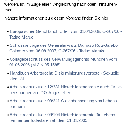
wer­den, ist im Zu­ge ei­ner "An­glei­chung nach oben" hin­zu­neh­
men.
Nä­he­re In­for­ma­tio­nen zu die­sem Vor­gang fin­den Sie hier:
Eu­ro­päi­scher Ge­richts­hof, Ur­teil vom 01.04.2008, C-267/06 -
Ta­dao Ma­ruo
Schluss­an­trä­ge des Ge­ne­ral­an­walts Dá­ma­so Ruiz-Ja­rabo
Co­lo­mer vom 06.09.2007, C-267/06 - Ta­dao Ma­ru­ko
Vor­la­ge­be­schluss des Ver­wal­tungs­ge­richts Mün­chen vom
01.06.2006 (M 3 K 05.1595)
Hand­buch Ar­beits­recht: Dis­kri­mi­nie­rungs­ver­bo­te - Se­xu­el­le
Iden­ti­tät
Ar­beits­recht ak­tu­ell: 12/381 Hin­ter­blie­be­nen­ren­te auch für Le­
bens­part­ner von DO-An­ge­stell­ten
Ar­beits­recht ak­tu­ell: 09/241 Gleich­be­hand­lung von Le­bens­
part­nern
Ar­beits­recht ak­tu­ell: 09/104 Hin­ter­blie­ben­ren­te für Le­bens­
part­ner bei To­des­fäl­len ab dem 01.01.2005