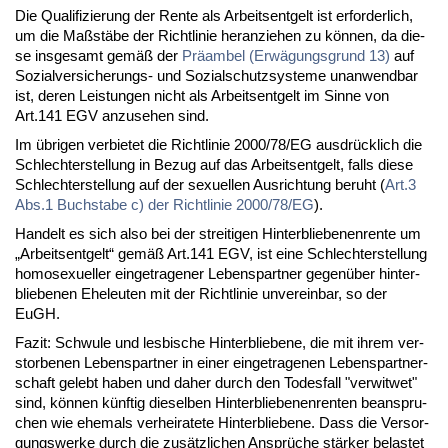
Die Qua­li­fi­zie­rung der Ren­te als Ar­beits­ent­gelt ist er­for­der­lich,
um die Maß­stä­be der Richt­li­nie her­an­zie­hen zu kön­nen, da die­
se ins­ge­samt ge­mäß der
Prä­am­bel (Er­wä­gungs­grund 13)
auf
So­zi­al­ver­si­che­rungs- und So­zi­al­schutz­sys­te­me un­an­wend­bar
ist, de­ren Leis­tun­gen nicht als Ar­beits­ent­gelt im Sin­ne von
Art.141 EGV an­zu­se­hen sind.
Im üb­ri­gen ver­bie­tet die Richt­li­nie 2000/78/EG aus­drück­lich die
Schlech­ter­stel­lung in Be­zug auf das Ar­beits­ent­gelt, falls die­se
Schlech­ter­stel­lung auf der se­xu­el­len Aus­rich­tung be­ruht (
Art.3
Abs.1 Buch­sta­be c) der Richt­li­nie 2000/78/EG
).
Han­delt es sich al­so bei der strei­ti­gen Hin­ter­blie­be­nen­ren­te um
„Ar­beits­ent­gelt“ ge­mäß Art.141 EGV, ist ei­ne Schlech­ter­stel­lung
ho­mo­se­xu­el­ler ein­ge­tra­ge­ner Le­bens­part­ner ge­gen­über hin­ter­
blie­be­nen Ehe­leu­ten mit der Richt­li­nie un­ver­ein­bar, so der
EuGH.
Fa­zit: Schwu­le und les­bi­sche Hin­ter­blie­be­ne, die mit ih­rem ver­
stor­be­nen Le­bens­part­ner in ei­ner ein­ge­tra­ge­nen Le­bens­part­ner­
schaft ge­lebt ha­ben und da­her durch den To­des­fall "ver­wit­wet"
sind, kön­nen künf­tig die­sel­ben Hin­ter­blie­be­nen­ren­ten be­an­spru­
chen wie ehe­mals ver­hei­ra­te­te Hin­ter­blie­be­ne. Dass die Ver­sor­
gungs­wer­ke durch die zu­sätz­li­chen An­sprü­che stär­ker be­las­tet