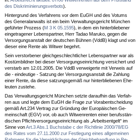
des Dis­kri­mi­nie­rungs­ver­bots
).
Hin­ter­grund des Ver­fah­rens vor dem EuGH und des Vo­tums
des Ge­ne­ral­an­walts ist ein beim Ver­wal­tungs­ge­richt Mün­chen
ge­führ­ter Pro­zess (
M 3 K 05.1595
), in dem ein hin­ter­blie­be­ner
ein­ge­tra­ge­ner Le­bens­part­ner, Herr Ta­dao Ma­ru­ko, ge­gen die
Ver­sor­gungs­an­stalt der deut­schen Büh­nen (VddB) klagt und von
die­ser ei­ne Ren­te als Wit­wer be­gehrt.
Sein ver­stor­be­ner gleich­ge­schlecht­li­cher Le­bens­part­ner war als
Kos­tüm­bild­ner bei die­ser Ver­sor­gungs­ein­rich­tung ver­si­chert und
ver­starb am 12.01.2005. Die VddB ver­wei­ger­te mit Ver­weis auf
die - ein­deu­ti­ge - Sat­zung der Ver­sor­gungs­an­stalt die Zah­lung
ei­ner Ren­te, da die­se sat­zungs­ge­mäß nur hin­ter­blie­be­nen Ehe­
leu­ten zu­ste­he.
Das Ver­wal­tungs­ge­richt Mün­chen setz­te dar­auf­hin das Ver­fah­
ren aus und leg­te dem EuGH die Fra­ge zur Vor­ab­ent­schei­dung
ge­mäß Art.234 Ver­trag zur Grün­dung der Eu­ro­päi­schen Ge­
mein­schaft (EGV) vor, ob auch Wit­wen­ren­ten ei­ner be­rufs­stän­
di­schen Pflicht­ver­sor­gungs­ein­rich­tung als „Ar­beits­ent­gelt“ im
Sin­ne von
Art.3 Abs.1 Buch­sta­be c der Richt­li­nie 2000/78/EG
des Ra­tes vom 27.11.2000 zur Fest­le­gung ei­nes all­ge­mei­nen
Rah­mens für die Ver­wirk­li­chung der Gleich­be­hand­lung in Be­