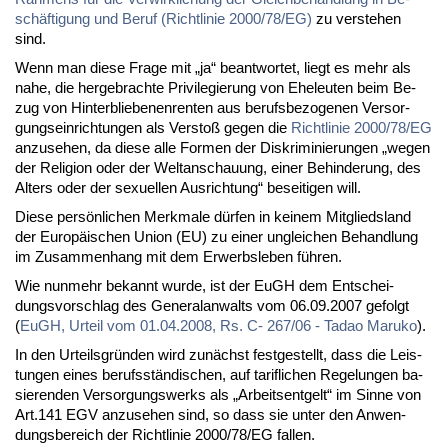
schäf­ti­gung und Be­ruf (Richt­li­nie 2000/78/EG)
zu ver­ste­hen
sind.
Wenn man die­se Fra­ge mit „ja“ be­ant­wor­tet, liegt es mehr als
na­he, die her­ge­brach­te Pri­vi­le­gie­rung von Ehe­leu­ten beim Be­
zug von Hin­ter­blie­be­nen­ren­ten aus be­rufs­be­zo­ge­nen Ver­sor­
gungs­ein­rich­tun­gen als Ver­stoß ge­gen die
Richt­li­nie 2000/78/EG
an­zu­se­hen, da die­se al­le For­men der Dis­kri­mi­nie­run­gen „we­gen
der Re­li­gi­on oder der Welt­an­schau­ung, ei­ner Be­hin­de­rung, des
Al­ters oder der se­xu­el­len Aus­rich­tung“ be­sei­ti­gen will.
Die­se per­sön­li­chen Merk­ma­le dür­fen in kei­nem Mit­glieds­land
der Eu­ro­päi­schen Uni­on (EU) zu ei­ner un­glei­chen Be­hand­lung
im Zu­sam­men­hang mit dem Er­werbs­le­ben füh­ren.
Wie nun­mehr be­kannt wur­de, ist der EuGH dem Ent­schei­
dungs­vor­schlag des Ge­ne­ral­an­walts vom 06.09.2007 ge­folgt
(
EuGH, Ur­teil vom 01.04.2008, Rs. C- 267/06 - Ta­dao Ma­ru­ko
).
In den Ur­teils­grün­den wird zu­nächst fest­ge­stellt, dass die Leis­
tun­gen ei­nes be­rufs­stän­di­schen, auf ta­rif­li­chen Re­ge­lun­gen ba­
sie­ren­den Ver­sor­gungs­werks als „Ar­beits­ent­gelt“ im Sin­ne von
Art.141 EGV an­zu­se­hen sind, so dass sie un­ter den An­wen­
dungs­be­reich der Richt­li­nie 2000/78/EG fal­len.