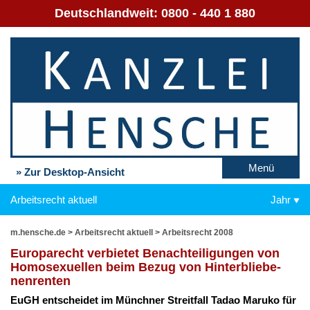
Deutschlandweit:
0800 - 440 1 880
Menü
» Zur Desktop-Ansicht
Arbeitsrecht aktuell
Jahr
m.hensche.de
>
Arbeitsrecht aktuell
>
Arbeitsrecht 2008
Eu­ro­pa­recht ver­bie­tet Be­nach­tei­li­gun­gen von
Ho­mo­se­xu­el­len beim Be­zug von Hin­ter­blie­be­
nen­ren­ten
EuGH ent­schei­det im Münch­ner Streit­fall Ta­dao Ma­ru­ko für