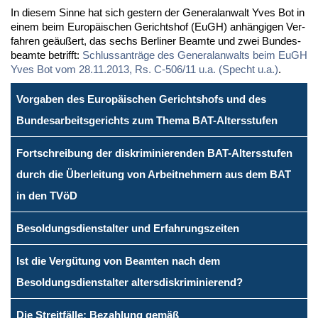
In die­sem Sin­ne hat sich ges­tern der Ge­ne­ral­an­walt Yves Bot in
ei­nem beim Eu­ro­päi­schen Ge­richts­hof (EuGH) an­hän­gi­gen Ver­
fah­ren ge­äu­ßert, das sechs Ber­li­ner Be­am­te und zwei Bun­des­
be­am­te be­trifft:
Schluss­an­trä­ge des Ge­ne­ral­an­walts beim EuGH
Yves Bot vom 28.11.2013, Rs. C-506/11 u.a. (Specht u.a.)
.
Vorgaben des Europäischen Gerichtshofs und des
Bundesarbeitsgerichts zum Thema BAT-Altersstufen
Fortschreibung der diskriminierenden BAT-Altersstufen
durch die Überleitung von Arbeitnehmern aus dem BAT
in den TVöD
Besoldungsdienstalter und Erfahrungszeiten
Ist die Vergütung von Beamten nach dem
Besoldungsdienstalter altersdiskriminierend?
Die Streitfälle: Bezahlung gemäß