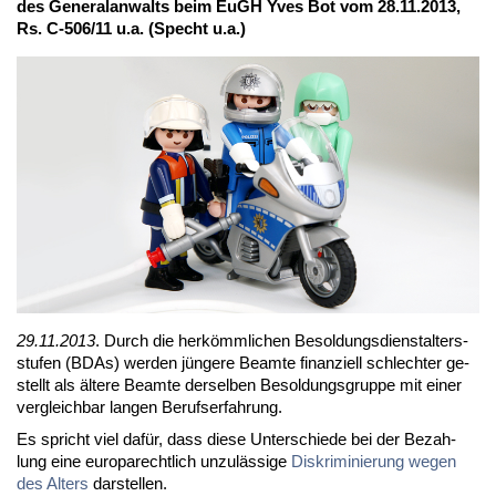
des Ge­ne­ral­an­walts beim EuGH Yves Bot vom 28.11.2013,
Rs. C-506/11 u.a. (Specht u.a.)
29.11.2013
. Durch die her­kömm­li­chen Be­sol­dungs­dienst­al­ters­
stu­fen (BDAs) wer­den jün­ge­re Be­am­te fi­nan­zi­ell schlech­ter ge­
stellt als äl­te­re Be­am­te der­sel­ben Be­sol­dungs­grup­pe mit ei­ner
ver­gleich­bar lan­gen Be­rufs­er­fah­rung.
Es spricht viel da­für, dass die­se Un­ter­schie­de bei der Be­zah­
lung ei­ne eu­ro­pa­recht­lich un­zu­läs­si­ge
Dis­kri­mi­nie­rung we­gen
des Al­ters
dar­stel­len.