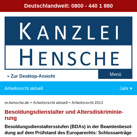
Deutschlandweit:
0800 - 440 1 880
Menü
» Zur Desktop-Ansicht
Arbeitsrecht aktuell
Jahr
m.hensche.de
>
Arbeitsrecht aktuell
>
Arbeitsrecht 2013
Be­sol­dungs­dienst­al­ter und Al­ters­dis­kri­mi­nie­
rung
Be­sol­dungs­dienst­al­ters­stu­fen (BDAs) in der Be­am­ten­be­sol­
dung auf dem Prüf­stand des Eu­ro­pa­rechts: Schluss­an­trä­ge