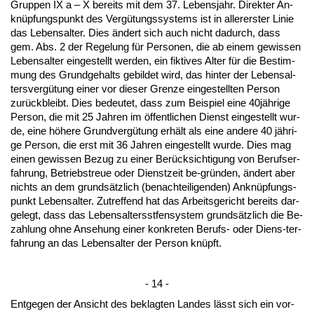
Grup­pen IX a – X be­reits mit dem 37. Le­bens­jahr. Di­rek­ter An-
knüpfungs­punkt des Vergütungs­sys­tems ist in al­ler­ers­ter Li­nie
das Le­bens­al­ter. Dies ändert sich auch nicht da­durch, dass
gem. Abs. 2 der Re­ge­lung für Per­so­nen, die ab ei­nem ge­wis­sen
Le­bens­al­ter ein­ge­stellt wer­den, ein fik­ti­ves Al­ter für die Be­stim­
mung des Grund­ge­halts ge­bil­det wird, das hin­ter der Le­bens­al­
ters­vergütung ei­ner vor die­ser Gren­ze ein­ge­stell­ten Per­son
zurück­bleibt. Dies be­deu­tet, dass zum Bei­spiel ei­ne 40jähri­ge
Per­son, die mit 25 Jah­ren im öffent­li­chen Dienst ein­ge­stellt wur­
de, ei­ne höhe­re Grund­vergütung erhält als ei­ne an­de­re 40 jähri­
ge Per­son, die erst mit 36 Jah­ren ein­ge­stellt wur­de. Dies mag
ei­nen ge­wis­sen Be­zug zu ei­ner Berück­sich­ti­gung von Be­rufs­er­
fah­rung, Be­triebs­treue oder Dienst­zeit be-gründen, ändert aber
nichts an dem grundsätz­lich (be­nach­tei­li­gen­den) An­knüpfungs­
punkt Le­bens­al­ter. Zu­tref­fend hat das Ar­beits­ge­richt be­reits dar­
ge­legt, dass das Le­bens­al­ters­st­fen­sys­tem grundsätz­lich die Be­
zah­lung oh­ne An­se­hung ei­ner kon­kre­ten Be­rufs- oder Di­ens-ter­
fah­rung an das Le­bens­al­ter der Per­son knüpft.
- 14 -
Ent­ge­gen der An­sicht des be­klag­ten Lan­des lässt sich ein vor­