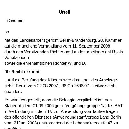
Ur­teil
In Sa­chen
pp
hat das Lan­des­ar­beits­ge­richt Ber­lin-Bran­den­burg, 20. Kam­mer,
auf die münd­li­che Ver­hand­lung vom 11. Sep­tem­ber 2008
durch den Vor­sit­zen­den Rich­ter am Lan­des­ar­beits­ge­richt R. als
Vor­sit­zen­den
so­wie die eh­ren­amt­li­chen Rich­ter W. und D.
für Recht er­kannt:
I. Auf die Be­ru­fung des Klägers wird das Ur­teil des Ar­beits­ge­
richts Ber­lin vom 22.08.2007 - 86 Ca 1696/07 – teil­wei­se ab­
geändert:
Es wird fest­ge­stellt, dass die Be­klag­te ver­pflich­tet ist, den
Kläger ab dem 01.09.2006 gem. Vergütungs­grup­pe 1a des BAT
in Ver­bin­dung mit dem TV zur An­wen­dung von Ta­rif­verträgen
des öffent­li­chen Diens­tes (An­wen­dungs­ta­rif­ver­trag Land Ber­lin
vom 21Juni 2003) ent­spre­chend der Le­bens­al­ters­stu­fe 47 zu
vergüten.