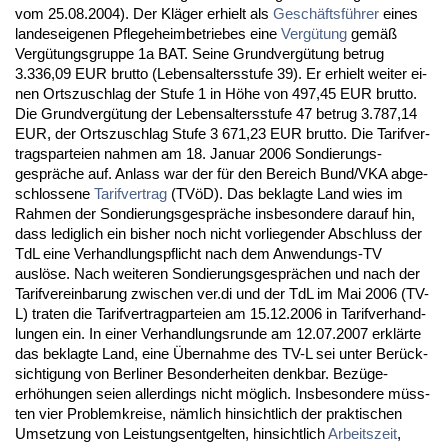
vom 25.08.2004). Der Kläger er­hielt als
Geschäftsführer
ei­nes
lan­des­ei­ge­nen Pfle­ge­heim­be­trie­bes ei­ne
Vergütung
gemäß
Vergütungs­grup­pe 1a BAT. Sei­ne Grund­vergütung be­trug
3.336,09 EUR brut­to (Le­bens­al­ters­stu­fe 39). Er er­hielt wei­ter ei­
nen Orts­zu­schlag der Stu­fe 1 in Höhe von 497,45 EUR brut­to.
Die Grund­vergütung der Le­bens­al­ters­stu­fe 47 be­trug 3.787,14
EUR, der Orts­zu­schlag Stu­fe 3 671,23 EUR brut­to. Die Ta­rif­ver­
trags­par­tei­en nah­men am 18. Ja­nu­ar 2006 Son­die­rungs­
gespräche auf. An­lass war der für den Be­reich Bund/VKA ab­ge­
schlos­se­ne
Ta­rif­ver­trag
(TVöD). Das be­klag­te Land wies im
Rah­men der Son­die­rungs­gespräche ins­be­son­de­re dar­auf hin,
dass le­dig­lich ein bis­her noch nicht vor­lie­gen­der Ab­schluss der
TdL ei­ne Ver­hand­lungs­pflicht nach dem An­wen­dungs-TV
auslöse. Nach wei­te­ren Son­die­rungs­gesprächen und nach der
Ta­rif­ver­ein­ba­rung zwi­schen ver.di und der TdL im Mai 2006 (TV-
L) tra­ten die Ta­rif­ver­trag­par­tei­en am 15.12.2006 in Ta­rif­ver­hand­
lun­gen ein. In ei­ner Ver­hand­lungs­run­de am 12.07.2007 erklärte
das be­klag­te Land, ei­ne Über­nah­me des TV-L sei un­ter Berück­
sich­ti­gung von Ber­li­ner Be­son­der­hei­ten denk­bar. Bezüge­
erhöhun­gen sei­en al­ler­dings nicht möglich. Ins­be­son­de­re müss­
ten vier Pro­blem­krei­se, nämlich hin­sicht­lich der prak­ti­schen
Um­set­zung von Leis­tungs­ent­gel­ten, hin­sicht­lich
Ar­beits­zeit
,