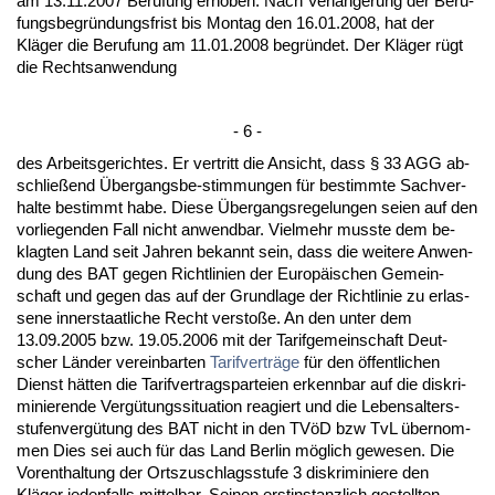
am 13.11.2007 Be­ru­fung er­ho­ben. Nach Verlänge­rung der Be­ru­
fungs­be­gründungs­frist bis Mon­tag den 16.01.2008, hat der
Kläger die Be­ru­fung am 11.01.2008 be­gründet. Der Kläger rügt
die Rechts­an­wen­dung
- 6 -
des Ar­beits­ge­rich­tes. Er ver­tritt die An­sicht, dass § 33 AGG ab­
sch­ließend Über­g­angs­be-stim­mun­gen für be­stimm­te Sach­ver­
hal­te be­stimmt ha­be. Die­se Über­g­angs­re­ge­lun­gen sei­en auf den
vor­lie­gen­den Fall nicht an­wend­bar. Viel­mehr muss­te dem be­
klag­ten Land seit Jah­ren be­kannt sein, dass die wei­te­re An­wen­
dung des BAT ge­gen Richt­li­ni­en der Eu­ropäischen Ge­mein­
schaft und ge­gen das auf der Grund­la­ge der Richt­li­nie zu er­las­
se­ne in­ner­staat­li­che Recht ver­s­toße. An den un­ter dem
13.09.2005 bzw. 19.05.2006 mit der Ta­rif­ge­mein­schaft Deut­
scher Länder ver­ein­bar­ten
Ta­rif­verträge
für den öffent­li­chen
Dienst hätten die Ta­rif­ver­trags­par­tei­en er­kenn­bar auf die dis­kri­
mi­nie­ren­de Vergütungs­si­tua­ti­on re­agiert und die Le­bens­al­ters­
stu­fen­vergütung des BAT nicht in den TVöD bzw TvL über­nom­
men Dies sei auch für das Land Ber­lin möglich ge­we­sen. Die
Vor­ent­hal­tung der Orts­zu­schlags­stu­fe 3 dis­kri­mi­nie­re den
Kläger je­den­falls mit­tel­bar. Sei­nen erst­in­stanz­lich ge­stell­ten