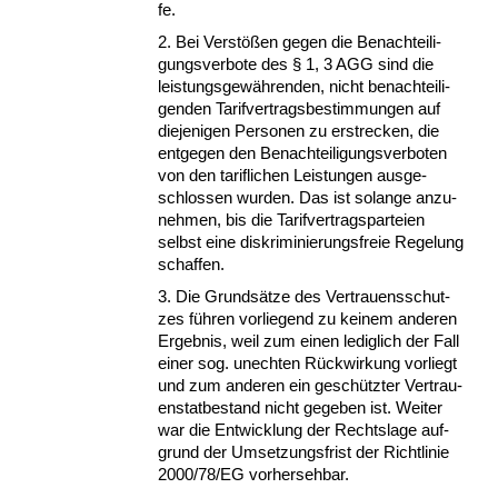
fe.
2. Bei Verstößen ge­gen die Be­nach­tei­li­
gungs­ver­bo­te des § 1, 3 AGG sind die
leis­tungs­gewähren­den, nicht be­nach­tei­li­
gen­den Ta­rif­ver­trags­be­stim­mun­gen auf
die­je­ni­gen Per­so­nen zu er­stre­cken, die
ent­ge­gen den Be­nach­tei­li­gungs­ver­bo­ten
von den ta­rif­li­chen Leis­tun­gen aus­ge­
schlos­sen wur­den. Das ist so­lan­ge an­zu­
neh­men, bis die Ta­rif­ver­trags­par­tei­en
selbst ei­ne dis­kri­mi­nie­rungs­freie Re­ge­lung
schaf­fen.
3. Die Grundsätze des Ver­trau­ens­schut­
zes führen vor­lie­gend zu kei­nem an­de­ren
Er­geb­nis, weil zum ei­nen le­dig­lich der Fall
ei­ner sog. un­ech­ten Rück­wir­kung vor­liegt
und zum an­de­ren ein geschütz­ter Ver­trau­
en­stat­be­stand nicht ge­ge­ben ist. Wei­ter
war die Ent­wick­lung der Rechts­la­ge auf­
grund der Um­set­zungs­frist der Richt­li­nie
2000/78/EG vor­her­seh­bar.