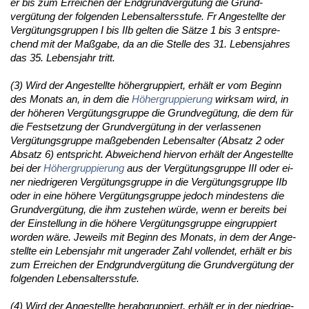
er bis zum Er­rei­chen der End­grund­vergütung die Grund­
vergütung der fol­gen­den Le­bens­al­ters­stu­fe. Fr An­ge­stell­te der
Vergütungs­grup­pen I bis IIb gel­ten die Sätze 1 bis 3 ent­spre­
chend mit der Maßga­be, da an die Stel­le des 31. Le­bens­jah­res
das 35. Le­bens­jahr tritt.
(3) Wird der An­ge­stell­te höher­grup­piert, erhält er vom Be­ginn
des Mo­nats an, in dem die
Höher­grup­pie­rung
wirk­sam wird, in
der höhe­ren Vergütungs­grup­pe die Grund­vegütung, die dem für
die Fest­set­zung der Grund­vergütung in der ver­las­se­nen
Vergütungs­grup­pe maßge­ben­den Le­bens­al­ter (Ab­satz 2 oder
Ab­satz 6) ent­spricht. Ab­wei­chend hier­von erhält der An­ge­stell­te
bei der
Höher­grup­pie­rung
aus der Vergütungs­grup­pe III oder ei­
ner nied­ri­ge­ren Vergütungs­grup­pe in die Vergütungs­grup­pe IIb
oder in ei­ne höhe­re Vergütungs­grup­pe je­doch min­des­tens die
Grund­vergütung, die ihm zu­ste­hen würde, wenn er be­reits bei
der Ein­stel­lung in die höhe­re Vergütungs­grup­pe ein­grup­piert
wor­den wäre. Je­weils mit Be­ginn des Mo­nats, in dem der An­ge­
stell­te ein Le­bens­jahr mit un­ge­ra­der Zahl voll­endet, erhält er bis
zum Er­rei­chen der End­grund­vergütung die Grund­vergütung der
fol­gen­den Le­bens­al­ters­stu­fe.
(4) Wird der An­ge­stell­te her­ab­grup­piert, erhält er in der nied­ri­ge­