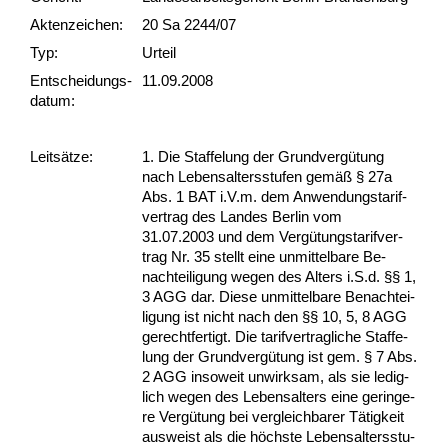
Akten­zeichen:
20 Sa 2244/07
Typ:
Urteil
Ent­scheid­ungs­
11.09.2008
datum:
Leit­sätze:
1. Die Staf­fe­lung der Grund­vergütung
nach Le­bens­al­ters­stu­fen gemäß § 27a
Abs. 1 BAT i.V.m. dem An­wen­dungs­ta­rif­
ver­trag des Lan­des Ber­lin vom
31.07.2003 und dem Vergütungs­ta­rif­ver­
trag Nr. 35 stellt ei­ne un­mit­tel­ba­re Be­
nach­tei­li­gung we­gen des Al­ters i.S.d. §§ 1,
3 AGG dar. Die­se un­mit­tel­ba­re Be­nach­tei­
li­gung ist nicht nach den §§ 10, 5, 8 AGG
ge­recht­fer­tigt. Die ta­rif­ver­trag­li­che Staf­fe­
lung der Grund­vergütung ist gem. § 7 Abs.
2 AGG in­so­weit un­wirk­sam, als sie le­dig­
lich we­gen des Le­bens­al­ters ei­ne ge­rin­ge­
re Vergütung bei ver­gleich­ba­rer Tätig­keit
aus­weist als die höchs­te Le­bens­al­ters­stu­