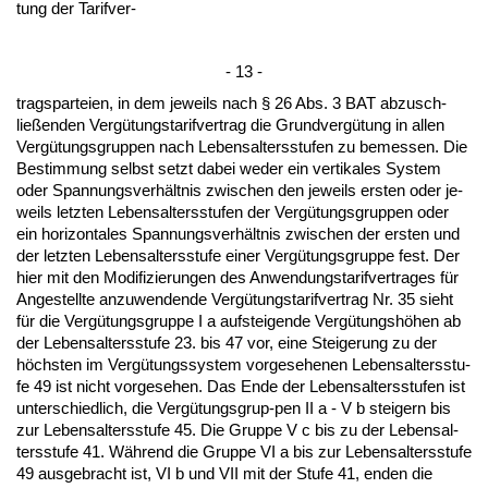
tung der Ta­rif­ver-
- 13 -
trags­par­tei­en, in dem je­weils nach § 26 Abs. 3 BAT ab­zu­sch­
ließen­den Vergütungs­ta­rif­ver­trag die Grund­vergütung in al­len
Vergütungs­grup­pen nach Le­bens­al­ters­stu­fen zu be­mes­sen. Die
Be­stim­mung selbst setzt da­bei we­der ein ver­ti­ka­les Sys­tem
oder Span­nungs­verhält­nis zwi­schen den je­weils ers­ten oder je­
weils letz­ten Le­bens­al­ters­stu­fen der Vergütungs­grup­pen oder
ein ho­ri­zon­ta­les Span­nungs­verhält­nis zwi­schen der ers­ten und
der letz­ten Le­bens­al­ters­stu­fe ei­ner Vergütungs­grup­pe fest. Der
hier mit den Mo­di­fi­zie­run­gen des An­wen­dungs­ta­rif­ver­tra­ges für
An­ge­stell­te an­zu­wen­den­de Vergütungs­ta­rif­ver­trag Nr. 35 sieht
für die Vergütungs­grup­pe I a auf­stei­gen­de Vergütungshöhen ab
der Le­bens­al­ters­stu­fe 23. bis 47 vor, ei­ne Stei­ge­rung zu der
höchs­ten im Vergütungs­sys­tem vor­ge­se­he­nen Le­bens­al­ters­stu­
fe 49 ist nicht vor­ge­se­hen. Das En­de der Le­bens­al­ters­stu­fen ist
un­ter­schied­lich, die Vergütungs­grup-pen II a - V b stei­gern bis
zur Le­bens­al­ters­stu­fe 45. Die Grup­pe V c bis zu der Le­bens­al­
ters­stu­fe 41. Während die Grup­pe VI a bis zur Le­bens­al­ters­stu­fe
49 aus­ge­bracht ist, VI b und VII mit der Stu­fe 41, en­den die