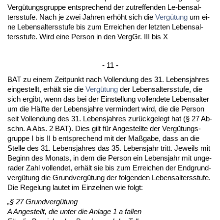
Vergütungs­grup­pe ent­spre­chend der zu­tref­fen­den Le-bens­al­
ters­stu­fe. Nach je zwei Jah­ren erhöht sich die
Vergütung
um ei­
ne Le­bens­al­ters­stu­fe bis zum Er­rei­chen der letz­ten Le­bens­al­
ters­stu­fe. Wird ei­ne Per­son in den VergGr. III bis X
- 11 -
BAT zu ei­nem Zeit­punkt nach Voll­endung des 31. Le­bens­jah­res
ein­ge­stellt, erhält sie die
Vergütung
der Le­bens­al­ters­stu­fe, die
sich er­gibt, wenn das bei der Ein­stel­lung voll­ende­te Le­bens­al­ter
um die Hälf­te der Le­bens­jah­re ver­min­dert wird, die die Per­son
seit Voll­endung des 31. Le­bens­jah­res zurück­ge­legt hat (§ 27 Ab­
schn. A Abs. 2 BAT). Dies gilt für An­ge­stell­te der Vergütungs­
grup­pe I bis II b ent­spre­chend mit der Maßga­be, dass an die
Stel­le des 31. Le­bens­jah­res das 35. Le­bens­jahr tritt. Je­weils mit
Be­ginn des Mo­nats, in dem die Per­son ein Le­bens­jahr mit un­ge­
ra­der Zahl voll­endet, erhält sie bis zum Er­rei­chen der End­grund­
vergütung die Grund­vergütung der fol­gen­den Le­bens­al­ters­stu­fe.
Die Re­ge­lung lau­tet im Ein­zel­nen wie folgt:
„§ 27 Grund­vergütung
A An­ge­stellt, die un­ter die An­la­ge 1 a fal­len