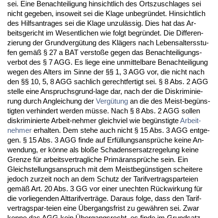
sei. Ei­ne Be­nach­tei­li­gung hin­sicht­lich des Orts­zu­schla­ges sei
nicht ge­ge­ben, in­so­weit sei die Kla­ge un­be­gründet. Hin­sicht­lich
des Hilfs­an­tra­ges sei die Kla­ge un­zulässig. Dies hat das Ar­
beits­ge­richt im We­sent­li­chen wie folgt be­gründet. Die Dif­fe­ren­
zie­rung der Grund­vergütung des Klägers nach Le­bens­al­ters­stu­
fen gemäß § 27 a BAT ver­s­toße ge­gen das Be­nach­tei­li­gungs­
ver­bot des § 7 AGG. Es lie­ge ei­ne un­mit­tel­ba­re Be­nach­tei­li­gung
we­gen des Al­ters im Sin­ne der §§ 1, 3 AGG vor, die nicht nach
den §§ 10, 5, 8 AGG sach­lich ge­recht­fer­tigt sei. § 8 Abs. 2 AGG
stel­le ei­ne An­spruchs­grund-la­ge dar, nach der die Dis­kri­mi­nie­
rung durch An­glei­chung der
Vergütung
an die des Meist-begüns­
tig­ten ver­hin­dert wer­den müsse. Nach § 8 Abs. 2 AGG sol­len
dis­kri­mi­nier­te Ar­beit-neh­mer gleich­viel wie begüns­tig­te
Ar­beit­
neh­mer
er­hal­ten. Dem ste­he auch nicht § 15 Abs. 3 AGG ent­ge­
gen. § 15 Abs. 3 AGG fin­de auf Erfüllungs­ansprüche kei­ne An­
wen­dung, er könne als bloße Scha­dens­er­satz­re­ge­lung kei­ne
Gren­ze für ar­beits­ver­trag­li­che Primäransprüche sein. Ein
Gleich­stel­lungs­an­spruch mit dem Meist­begüns­ti­gen schei­te­re
je­doch zur­zeit noch an dem Schutz der Ta­rif­ver­trags­par­tei­en
gemäß Art. 20 Abs. 3 GG vor ei­ner un­ech­ten Rück­wir­kung für
die vor­lie­gen­den Alt­ta­rif­verträge. Dar­aus fol­ge, dass den Ta­rif­
ver­trags­par-tei­en ei­ne Über­g­angs­frist zu gewähren sei. Zwar
ken­ne das AGG kein Über­g­angs­recht, es fin­de im Grund­satz