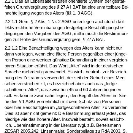
2.2.1 Das an Le­bens­al­ters­stu­fen ori­en­tier­te Sys­tem der ge­staf­
fel­ten Grund­vergütung des § 27 A I BAT ist ei­ne un­mit­tel­ba­re Be­
nach­tei­li­gung we­gen des Al­ters (§§ 1, 3 AGG).
2.2.1.1 Gem. § 2 Abs. 1 Nr. 2 AGG un­ter­lie­gen auch durch kol­
lek­tiv­recht­li­che Ver­ein­ba­run­gen fest­ge­leg­te Beschäfti­gungs­be­
din­gun­gen den Vor­ga­ben des AGG, mit­hin auch die Be­stim­mun­
gen zur Höhe der Grund­vergütung gem. § 27 A BAT.
2.2.1.2 Ei­ne Be­nach­tei­li­gung we­gen des Al­ters kann nicht nur
dann vor­lie­gen, wenn ei­ne älte­re Per­son ge­genüber ei­ner jünge­
ren Per­son ei­ne we­ni­ger güns­ti­ge Be­hand­lung in ei­ner ver­gleich­
ba­ren Si­tua­ti­on erfährt. Das Wort „Al­ter“ wird in der deut­schen
Spra­che mehr­deu­tig ver­wen­det. Es wird - neu­tral - zur Be­zeich­
nung des Zeit­raums ver­wen­det, der seit der Ge­burt ei­nes Men­
schen ver­stri­chen ist, es be­zeich­net aber auch das „fort­ge­
schrit­te­ne­re Al­ter“, das zwi­schen 45 und 60 Jah­ren be­gin­nen
soll. Es könn­te zwar na­he lie­gen , den Be­griff des Al­ters im Sin­
ne des § 1 AGG vor­nehm­lich mit dem Schutz von Per­so­nen
oder hier Beschäftig­ten im „fort­ge­schrit­te­nen Al­ter“ zu ver­bin­den.
Dies ist aber nicht ge­meint: Die Be­stim­mung er­fasst je­des, das
nied­ri­ge wie das höhe­re Al­ter. In­so­weit be­steht, so­weit er­sicht­
lich, Übe­rein­stim­mung in der Li­te­ra­tur (vgl. z.B. Ber­tels­mann
ZESAR 2005,242; Lin­sen­mai­er, Son­der­bei­la­ge zu RdA 2003, S.