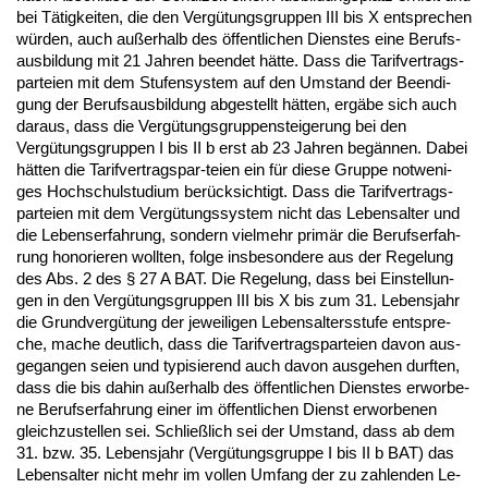
bei Tätig­kei­ten, die den Vergütungs­grup­pen III bis X ent­spre­chen
würden, auch außer­halb des öffent­li­chen Diens­tes ei­ne Be­rufs­
aus­bil­dung mit 21 Jah­ren be­en­det hätte. Dass die Ta­rif­ver­trags­
par­tei­en mit dem Stu­fen­sys­tem auf den Um­stand der Be­en­di­
gung der Be­rufs­aus­bil­dung ab­ge­stellt hätten, ergäbe sich auch
dar­aus, dass die Vergütungs­grup­pen­stei­ge­rung bei den
Vergütungs­grup­pen I bis II b erst ab 23 Jah­ren begännen. Da­bei
hätten die Ta­rif­ver­trags­par-tei­en ein für die­se Grup­pe not­we­ni­
ges Hoch­schul­stu­di­um berück­sich­tigt. Dass die Ta­rif­ver­trags­
par­tei­en mit dem Vergütungs­sys­tem nicht das Le­bens­al­ter und
die Le­bens­er­fah­rung, son­dern viel­mehr primär die Be­rufs­er­fah­
rung ho­no­rie­ren woll­ten, fol­ge ins­be­son­de­re aus der Re­ge­lung
des Abs. 2 des § 27 A BAT. Die Re­ge­lung, dass bei Ein­stel­lun­
gen in den Vergütungs­grup­pen III bis X bis zum 31. Le­bens­jahr
die Grund­vergütung der je­wei­li­gen Le­bens­al­ters­stu­fe ent­spre­
che, ma­che deut­lich, dass die Ta­rif­ver­trags­par­tei­en da­von aus­
ge­gan­gen sei­en und ty­pi­sie­rend auch da­von aus­ge­hen durf­ten,
dass die bis da­hin außer­halb des öffent­li­chen Diens­tes er­wor­be­
ne Be­rufs­er­fah­rung ei­ner im öffent­li­chen Dienst er­wor­be­nen
gleich­zu­stel­len sei. Sch­ließlich sei der Um­stand, dass ab dem
31. bzw. 35. Le­bens­jahr (Vergütungs­grup­pe I bis II b BAT) das
Le­bens­al­ter nicht mehr im vol­len Um­fang der zu zah­len­den Le­