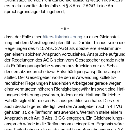
er­stre­cken woll­te. Je­den­falls sei § 8 Abs. 2 AGG kei­ne An­
spruchs­grund­la­ge da­hin­ge­hend,
- 8 -
dass der Fal­le ei­ner
Al­ters­dis­kri­mi­nie­rung
zu ei­ner Gleich­stel­
lung mit dem Meist­begüns­tig­ten führe. Darüber hin­aus sei­en die
Re­ge­lun­gen des § 15 Abs. 3 AGG als spe­zi­el­le­re Be­stim­mun­
gen ei­nem sol­chem An­spruch vor­zu­zie­hen. Ansprüche auf­grund
der Re­ge­lun­gen des AGG sei­en vom Ge­setz­ge­ber ge­ra­de nicht
als Erfüllungs­ansprüche son­dern aus­drück­lich nur als Scha­
dens­er­satz­ansprüche bzw. Entschädi­gungs­ansprüche aus­ge­
stal­tet. Der Ge­setz­ge­ber woll­te den in An­wen­dung kol­lek­tiv­
recht­li­cher Re­ge­lun­gen han­deln­den Ar­beit­ge­ber ge­ra­de we­gen
ei­ner ver­mu­te­ten höhe­ren Rich­tig­keits­gewähr in­so­weit ei­ne Haf­
tungs­er­leich­te­rung gewähren, in­dem er die Haf­tung für leich­te
Fahrlässig­keit für die­sen Fall aus­ge­schlos­sen ha­be. Dies sei
auch des­halb ge­recht­fer­tigt, weil der Ar­beit­ge­ber nach § 4 TVG
ge­hal­ten ist, die Ta­rif­norm an­zu­wen­den. Wei­ter­hin ste­he ei­nem
An­spruch auch Art. 9 Abs. 3 GG ent­ge­gen. Ein Gleich­stel­lungs­
an­spruch würde in die Ta­rif­au­to­no­mie ein­grei­fen. Er­geb­nis wäre
ei­ne Ta­rif­erhöhung, die nach vor­sich­ti­gen Be­rech­nun­gen ca. 28