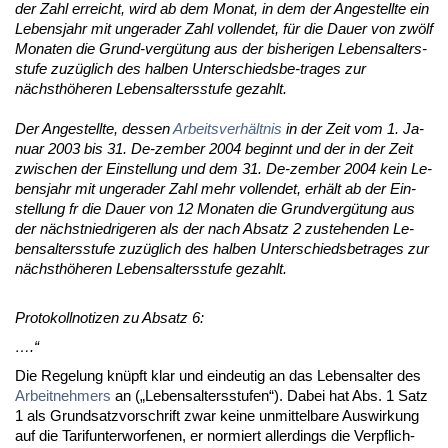
der Zahl er­reicht, wird ab dem Mo­nat, in dem der An­ge­stell­te ein
Le­bens­jahr mit un­ge­ra­der Zahl voll­endet, für die Dau­er von zwölf
Mo­na­ten die Grund-vergütung aus der bis­he­ri­gen Le­bens­al­ters­
stu­fe zuzüglich des hal­ben Un­ter­schieds­be-tra­ges zur
nächsthöhe­ren Le­bens­al­ters­stu­fe ge­zahlt.
Der An­ge­stell­te, des­sen
Ar­beits­verhält­nis
in der Zeit vom 1. Ja­
nu­ar 2003 bis 31. De-zem­ber 2004 be­ginnt und der in der Zeit
zwi­schen der Ein­stel­lung und dem 31. De-zem­ber 2004 kein Le­
bens­jahr mit un­ge­ra­der Zahl mehr voll­endet, erhält ab der Ein­
stel­lung fr die Dau­er von 12 Mo­na­ten die Grund­vergütung aus
der nächst­nied­ri­ge­ren als der nach Ab­satz 2 zu­ste­hen­den Le­
bens­al­ters­stu­fe zuzüglich des hal­ben Un­ter­schieds­be­tra­ges zur
nächsthöhe­ren Le­bens­al­ters­stu­fe ge­zahlt.
Pro­to­koll­no­ti­zen zu Ab­satz 6:
….“
Die Re­ge­lung knüpft klar und ein­deu­tig an das Le­bens­al­ter des
Ar­beit­neh­mers
an („Le­bens­al­ters­stu­fen“). Da­bei hat Abs. 1 Satz
1 als Grund­satz­vor­schrift zwar kei­ne un­mit­tel­ba­re Aus­wir­kung
auf die Ta­rif­un­ter­wor­fe­nen, er nor­miert al­ler­dings die Ver­pflich­