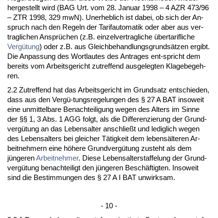
her­ge­stellt wird (BAG Urt. vom 28. Ja­nu­ar 1998 – 4 AZR 473/96
– ZTR 1998, 329 mwN). Un­er­heb­lich ist da­bei, ob sich der An­
spruch nach den Re­geln der Ta­rif­au­to­ma­tik oder aber aus ver­
trag­li­chen Ansprüchen (z.B. ein­zel­ver­trag­li­che über­ta­rif­li­che
Vergütung
) oder z.B. aus Gleich­be­hand­lungs­grundsätzen er­gibt.
Die An­pas­sung des Wort­lau­tes des An­tra­ges ent-spricht dem
be­reits vom Ar­beits­ge­richt zu­tref­fend aus­ge­leg­ten Kla­ge­be­geh­
ren.
2.2 Zu­tref­fend hat das Ar­beits­ge­richt im Grund­satz ent­schie­den,
dass aus den Vergü-tungs­re­ge­lun­gen des § 27 A BAT in­so­weit
ei­ne un­mit­tel­ba­re Be­nach­tei­li­gung we­gen des Al­ters im Sin­ne
der §§ 1, 3 Abs. 1 AGG folgt, als die Dif­fe­ren­zie­rung der Grund­
vergütung an das Le­bens­al­ter an­sch­ließt und le­dig­lich we­gen
des Le­bens­al­ters bei glei­cher Tätig­keit dem le­bensälte­ren Ar­
beit­neh­mern ei­ne höhe­re Grund­vergütung zu­steht als dem
jünge­ren
Ar­beit­neh­mer
. Die­se Le­bens­al­ter­staf­fe­lung der Grund­
vergütung be­nach­tei­ligt den jünge­ren Beschäftig­ten. In­so­weit
sind die Be­stim­mun­gen des § 27 A I BAT un­wirk­sam.
- 10 -