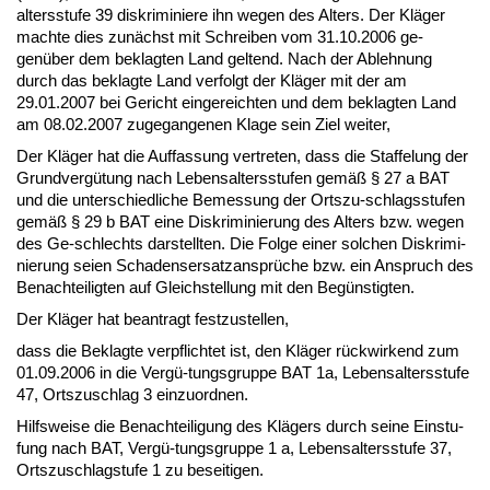
al­ters­stu­fe 39 dis­kri­mi­nie­re ihn we­gen des Al­ters. Der Kläger
mach­te dies zunächst mit Schrei­ben vom 31.10.2006 ge­
genüber dem be­klag­ten Land gel­tend. Nach der Ab­leh­nung
durch das be­klag­te Land ver­folgt der Kläger mit der am
29.01.2007 bei Ge­richt ein­ge­reich­ten und dem be­klag­ten Land
am 08.02.2007 zu­ge­gan­ge­nen Kla­ge sein Ziel wei­ter,
Der Kläger hat die Auf­fas­sung ver­tre­ten, dass die Staf­fe­lung der
Grund­vergütung nach Le­bens­al­ters­stu­fen gemäß § 27 a BAT
und die un­ter­schied­li­che Be­mes­sung der Orts­zu-schlags­stu­fen
gemäß § 29 b BAT ei­ne Dis­kri­mi­nie­rung des Al­ters bzw. we­gen
des Ge-schlechts dar­stell­ten. Die Fol­ge ei­ner sol­chen Dis­kri­mi­
nie­rung sei­en Scha­dens­er­satz­ansprüche bzw. ein An­spruch des
Be­nach­tei­lig­ten auf Gleich­stel­lung mit den Begüns­tig­ten.
Der Kläger hat be­an­tragt fest­zu­stel­len,
dass die Be­klag­te ver­pflich­tet ist, den Kläger rück­wir­kend zum
01.09.2006 in die Vergü-tungs­grup­pe BAT 1a, Le­bens­al­ters­stu­fe
47, Orts­zu­schlag 3 ein­zu­ord­nen.
Hilfs­wei­se die Be­nach­tei­li­gung des Klägers durch sei­ne Ein­stu­
fung nach BAT, Vergü-tungs­grup­pe 1 a, Le­bens­al­ters­stu­fe 37,
Orts­zu­schlag­stu­fe 1 zu be­sei­ti­gen.