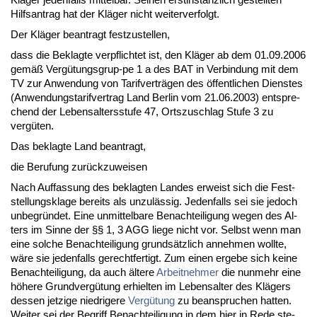
Hilfs­an­trag hat der Kläger nicht wei­ter­ver­folgt.
Der Kläger be­an­tragt fest­zu­stel­len,
dass die Be­klag­te ver­pflich­tet ist, den Kläger ab dem 01.09.2006
gemäß Vergütungs­grup-pe 1 a des BAT in Ver­bin­dung mit dem
TV zur An­wen­dung von Ta­rif­verträgen des öffent­li­chen Diens­tes
(An­wen­dungs­ta­rif­ver­trag Land Ber­lin vom 21.06.2003) ent­spre­
chend der Le­bens­al­ters­stu­fe 47, Orts­zu­schlag Stu­fe 3 zu
vergüten.
Das be­klag­te Land be­an­tragt,
die Be­ru­fung zurück­zu­wei­sen
Nach Auf­fas­sung des be­klag­ten Lan­des er­weist sich die Fest­
stel­lungs­kla­ge be­reits als un­zulässig. Je­den­falls sei sie je­doch
un­be­gründet. Ei­ne un­mit­tel­ba­re Be­nach­tei­li­gung we­gen des Al­
ters im Sin­ne der §§ 1, 3 AGG lie­ge nicht vor. Selbst wenn man
ei­ne sol­che Be­nach­tei­li­gung grundsätz­lich an­neh­men woll­te,
wäre sie je­den­falls ge­recht­fer­tigt. Zum ei­nen er­ge­be sich kei­ne
Be­nach­tei­li­gung, da auch älte­re
Ar­beit­neh­mer
die nun­mehr ei­ne
höhe­re Grund­vergütung er­hiel­ten im Le­bens­al­ter des Klägers
des­sen jet­zi­ge nied­ri­ge­re
Vergütung
zu be­an­spru­chen hat­ten.
Wei­ter sei der Be­griff Be­nach­tei­li­gung in dem hier in Re­de ste­