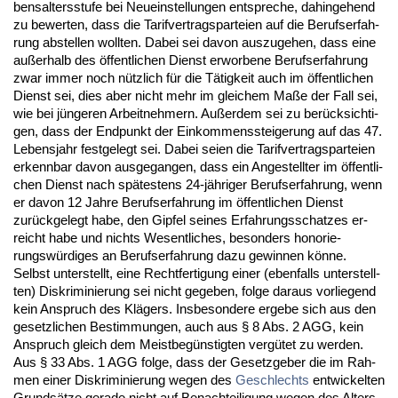
bens­al­ters­stu­fe bei Neu­ein­stel­lun­gen ent­spre­che, da­hin­ge­hend
zu be­wer­ten, dass die Ta­rif­ver­trags­par­tei­en auf die Be­rufs­er­fah­
rung ab­stel­len woll­ten. Da­bei sei da­von aus­zu­ge­hen, dass ei­ne
außer­halb des öffent­li­chen Dienst er­wor­be­ne Be­rufs­er­fah­rung
zwar im­mer noch nütz­lich für die Tätig­keit auch im öffent­li­chen
Dienst sei, dies aber nicht mehr im glei­chem Maße der Fall sei,
wie bei jünge­ren Ar­beit­neh­mern. Außer­dem sei zu berück­sich­ti­
gen, dass der End­punkt der Ein­kom­mens­stei­ge­rung auf das 47.
Le­bens­jahr fest­ge­legt sei. Da­bei sei­en die Ta­rif­ver­trags­par­tei­en
er­kenn­bar da­von aus­ge­gan­gen, dass ein An­ge­stell­ter im öffent­li­
chen Dienst nach spätes­tens 24-jähri­ger Be­rufs­er­fah­rung, wenn
er da­von 12 Jah­re Be­rufs­er­fah­rung im öffent­li­chen Dienst
zurück­ge­legt ha­be, den Gip­fel sei­nes Er­fah­rungs­schat­zes er­
reicht ha­be und nichts We­sent­li­ches, be­son­ders ho­no­rie­
rungswürdi­ges an Be­rufs­er­fah­rung da­zu ge­win­nen könne.
Selbst un­ter­stellt, ei­ne Recht­fer­ti­gung ei­ner (eben­falls un­ter­stell­
ten) Dis­kri­mi­nie­rung sei nicht ge­ge­ben, fol­ge dar­aus vor­lie­gend
kein An­spruch des Klägers. Ins­be­son­de­re er­ge­be sich aus den
ge­setz­li­chen Be­stim­mun­gen, auch aus § 8 Abs. 2 AGG, kein
An­spruch gleich dem Meist­begüns­tig­ten vergütet zu wer­den.
Aus § 33 Abs. 1 AGG fol­ge, dass der Ge­setz­ge­ber die im Rah­
men ei­ner Dis­kri­mi­nie­rung we­gen des
Ge­schlechts
ent­wi­ckel­ten
Grundsätze ge­ra­de nicht auf Be­nach­tei­li­gung we­gen des Al­ters