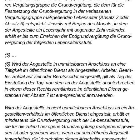
ren Vergütungs­grup­pe die Grund­vergütung, die dem für die
Fest­set­zung der Grund­vergütung in der ver­las­se­nen
Vergütungs­grup­pe maßge­ben­den Le­bens­al­ter (Ab­satz 2 oder
Ab­satz 6) ent­spricht. Je­weils mit Be­ginn des Mo­nats, in dem
der An­ge­stell­te ein Le­bens­jahr mit un­ge­ra­der Zahl voll­endet,
erhält er bis zum Er­rei­chen der End­grund­vergütung die Grund­
vergütung der fol­gen­den Le­bens­al­ters­stu­fe.
(5) …
(6) Wird der An­ge­stell­te in un­mit­tel­ba­rem An­schluss an ei­ne
Tätig­keit im öffent­li­chen Dienst als An­ge­stell­ter, Ar­bei­ter, Be­am­
ter, Sol­dat auf Zeit oder Be­rufs­sol­dat ein­ge­stellt, gilt als Tag der
Ein­stel­lung der Tag, von dem an der An­ge­stell­te un­un­ter­bro­chen
in ei­nem die­ser Rechts­verhält­nis­se im öffent­li­chen Dienst ge­
stan­den hat; Ab­satz 7 ist ent-spre­chend an­zu­wen­den.
Wird der An­ge­stell­te in nicht un­mit­tel­ba­rem An­schluss an ein An­
ge­stell­ten­verhält­nis im öffent­li­chen Dienst ein­ge­stellt, erhält er
min­des­tens die Grund­vergütung nach der Le-bens­al­ters­stu­fe,
die für die zu­letzt be­zo­ge­ne Grund­vergütung maßge­bend ge­we­
sen ist oder ge­we­sen wäre, wenn auf sein frühe­res An­ge­stell­
ten­verhält­nis die Vor­schrif­ten die­ses Ab­schnitts an­ge­wen­det