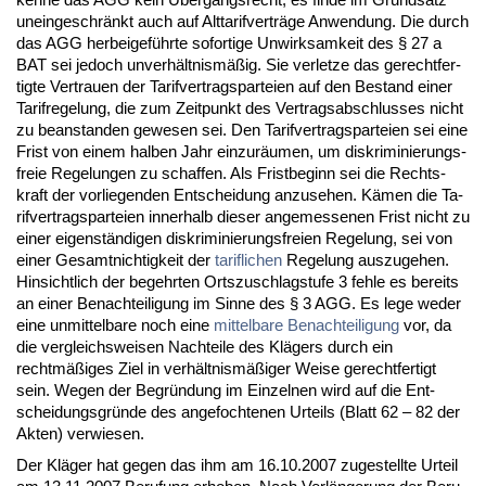
un­ein­ge­schränkt auch auf Alt­ta­rif­verträge An­wen­dung. Die durch
das AGG her­bei­geführ­te so­for­ti­ge Un­wirk­sam­keit des § 27 a
BAT sei je­doch un­verhält­nismäßig. Sie ver­let­ze das ge­recht­fer­
tig­te Ver­trau­en der Ta­rif­ver­trags­par­tei­en auf den Be­stand ei­ner
Ta­rif­re­ge­lung, die zum Zeit­punkt des Ver­trags­ab­schlus­ses nicht
zu be­an­stan­den ge­we­sen sei. Den Ta­rif­ver­trags­par­tei­en sei ei­ne
Frist von ei­nem hal­ben Jahr ein­zuräum­en, um dis­kri­mi­nie­rungs­
freie Re­ge­lun­gen zu schaf­fen. Als Frist­be­ginn sei die Rechts­
kraft der vor­lie­gen­den Ent­schei­dung an­zu­se­hen. Kämen die Ta­
rif­ver­trags­par­tei­en in­ner­halb die­ser an­ge­mes­se­nen Frist nicht zu
ei­ner ei­genständi­gen dis­kri­mi­nie­rungs­frei­en Re­ge­lung, sei von
ei­ner Ge­samt­nich­tig­keit der
ta­rif­li­chen
Re­ge­lung aus­zu­ge­hen.
Hin­sicht­lich der be­gehr­ten Orts­zu­schlag­stu­fe 3 feh­le es be­reits
an ei­ner Be­nach­tei­li­gung im Sin­ne des § 3 AGG. Es le­ge we­der
ei­ne un­mit­tel­ba­re noch ei­ne
mit­tel­ba­re Be­nach­tei­li­gung
vor, da
die ver­gleichs­wei­sen Nach­tei­le des Klägers durch ein
rechtmäßiges Ziel in verhält­nismäßiger Wei­se ge­recht­fer­tigt
sein. We­gen der Be­gründung im Ein­zel­nen wird auf die Ent­
schei­dungs­gründe des an­ge­foch­te­nen Ur­teils (Blatt 62 – 82 der
Ak­ten) ver­wie­sen.
Der Kläger hat ge­gen das ihm am 16.10.2007 zu­ge­stell­te Ur­teil