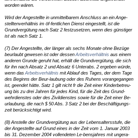
wor­den wären.
Wird der An­ge­stell­te in un­mit­tel­ba­rem An­schluss an ein An­ge­
stell­ten­verhält­nis im öf-fent­li­chen Dienst ein­ge­stellt, ist die
Grund­vergütung nach Satz 2 fest­zu­set­zen, wenn dies güns­ti­ger
ist als nach Satz 1.
(7) Der An­ge­stell­te, der länger als sechs Mo­na­te oh­ne Bezüge
be­ur­laubt ge­we­sen ist oder des­sen
Ar­beits­verhält­nis
aus ei­nem
an­de­ren Grun­de ge­ruht hat, erhält die Grund­vergütung, die sich
für ihn nach Ab­satz 2 und Ab­satz 6 Un­terabs. 2 er­ge­ben würde,
wenn das
Ar­beits­verhält­nis
mit Ab­lauf des Ta­ges, der dem Ta­ge
des Be­ginns der Beur-lau­bung oder des Ru­hens vor­an­ge­gan­gen
ist, ge­en­det hätte. Satz 1 gilt nicht fr die Zeit ei­ner Kin­der­be­treu­
ung bis zu drei Jah­ren für je­des Kind, für die Zeit des Grund­
wehr­diens­tes oder des Zi­vil­diens­tes so­wie für die Zeit ei­ner Be­
ur­lau­bung, die nach $ 50 Abs. 3 Satz 2 bei der Beschäfti­gungs­
zeit berück­sich­tigt wird.
(8) An­stel­le der Grund­vergütung aus der Le­bens­al­ters­stu­fe, die
der An­ge­stell­te auf Grund ei­nes in der Zeit vom 1. Ja­nu­ar 2003
bis 31. De­zem­ber 2004 voll­ende­ten Le-bens­jah­res mit un­ge­ra­