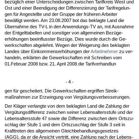
bezüglich ei­ner Un­ter­schei­dun­gen zwi­schen Ta­rif­kreis West und
Ost und ei­ner Be­en­di­gung der Dif­fe­ren­zie­rung der Ta­rif­re­ge­lun­
gen für An­ge­stell­te und der Grup­pe der frühe­ren Ar­bei­ter
bewältigt wer­den. Am 23.08.2007 bot das be­klag­te Land die
Über­nah­me des TV-L in den An­wen­dungs-TV an, mit Aus­nah­me
der Ent­gelt­ta­bel­len und sons­ti­ger von all­ge­mei­nen Bezüge­
erhöhun­gen be­ein­fluss­ter Bezüge. Dies wur­de durch die Ge­
werk­schaf­ten ab­ge­lehnt. We­gen der Wei­ge­rung des be­klag­ten
Lan­des über Ein­kom­mens­erhöhun­gen der
Ar­beit­neh­mer
zu ver­
han­deln, erklärten die Ge­werk­schaf­ten mit Schrei­ben vom
01.Fe­bru­ar 2008 bzw. 21. April 2008 die Ta­rif­ver­hand­lun
- 4 -
gen für ge­schei­tert. Die Ge­werk­schaf­ten er­grif­fen Streik­
maßnah­men zur Er­zwin­gung von Vergütungs­ver­bes­se­run­gen.
Der Kläger ver­lang­te von dem be­klag­ten Land die Zah­lung der
Vergütungs­dif­fe­renz zwi­schen sei­ner Le­bens­al­ters­stu­fe und der
Le­bens­al­ters­stu­fe 47 so­wie die Dif­fe­renz zwi­schen dem Orts­zu­
schlag der Stu­fe 1 und dem Orts­zu­schlag der Stu­fe 3 seit in
Kraft­tre­ten des all­ge­mei­nen Gleich­be­hand­lungs­ge­set­zes
(AGG), da er die An­sicht ver­tritt, ei­ne Zah­lung nach der Le­bens­