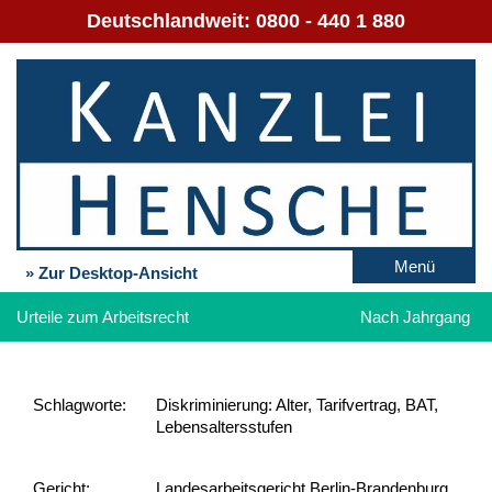
Deutschlandweit:
0800 - 440 1 880
Menü
» Zur Desktop-Ansicht
Urteile zum Arbeitsrecht
Nach Jahrgang
Schlag­worte:
Diskriminierung: Alter, Tarifvertrag, BAT,
Lebensaltersstufen
Gericht:
Landesarbeitsgericht Berlin-Brandenburg