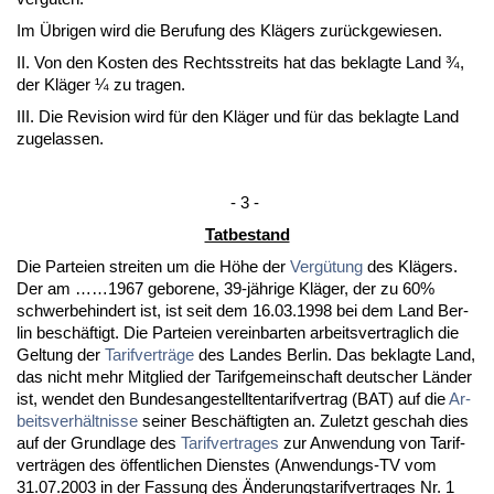
Im Übri­gen wird die Be­ru­fung des Klägers zurück­ge­wie­sen.
II. Von den Kos­ten des Rechts­streits hat das be­klag­te Land ¾,
der Kläger ¼ zu tra­gen.
III. Die Re­vi­si­on wird für den Kläger und für das be­klag­te Land
zu­ge­las­sen.
- 3 -
Tat­be­stand
Die Par­tei­en strei­ten um die Höhe der
Vergütung
des Klägers.
Der am ……1967 ge­bo­re­ne, 39-jähri­ge Kläger, der zu 60%
schwer­be­hin­dert ist, ist seit dem 16.03.1998 bei dem Land Ber­
lin beschäftigt. Die Par­tei­en ver­ein­bar­ten ar­beits­ver­trag­lich die
Gel­tung der
Ta­rif­verträge
des Lan­des Ber­lin. Das be­klag­te Land,
das nicht mehr Mit­glied der Ta­rif­ge­mein­schaft deut­scher Länder
ist, wen­det den Bun­des­an­ge­stell­ten­ta­rif­ver­trag (BAT) auf die
Ar­
beits­verhält­nis­se
sei­ner Beschäftig­ten an. Zu­letzt ge­schah dies
auf der Grund­la­ge des
Ta­rif­ver­tra­ges
zur An­wen­dung von Ta­rif­
verträgen des öffent­li­chen Diens­tes (An­wen­dungs-TV vom
31.07.2003 in der Fas­sung des Ände­rungs­ta­rif­ver­tra­ges Nr. 1