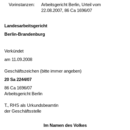
Vor­ins­tan­zen:
Arbeitsgericht Berlin, Urteil vom
22.08.2007, 86 Ca 1696/07
Lan­des­ar­beits­ge­richt
Ber­lin-Bran­den­burg
Verkündet
am 11.09.2008
Geschäfts­zei­chen (bit­te im­mer an­ge­ben)
20 Sa 2244/07
86 Ca 1696/07
Ar­beits­ge­richt Ber­lin
T., RHS als Ur­kunds­be­am­tin
der Geschäfts­stel­le
Im Na­men des Vol­kes