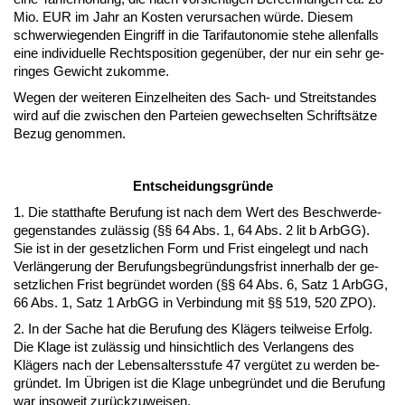
Mio. EUR im Jahr an Kos­ten ver­ur­sa­chen würde. Die­sem
schwer­wie­gen­den Ein­griff in die Ta­rif­au­to­no­mie ste­he al­len­falls
ei­ne in­di­vi­du­el­le Rechts­po­si­ti­on ge­genüber, der nur ein sehr ge­
rin­ges Ge­wicht zu­kom­me.
We­gen der wei­te­ren Ein­zel­hei­ten des Sach- und Streit­stan­des
wird auf die zwi­schen den Par­tei­en ge­wech­sel­ten Schriftsätze
Be­zug ge­nom­men.
Ent­schei­dungs­gründe
1. Die statt­haf­te Be­ru­fung ist nach dem Wert des Be­schwer­de­
ge­gen­stan­des zulässig (§§ 64 Abs. 1, 64 Abs. 2 lit b ArbGG).
Sie ist in der ge­setz­li­chen Form und Frist ein­ge­legt und nach
Verlänge­rung der Be­ru­fungs­be­gründungs­frist in­ner­halb der ge­
setz­li­chen Frist be­gründet wor­den (§§ 64 Abs. 6, Satz 1 ArbGG,
66 Abs. 1, Satz 1 ArbGG in Ver­bin­dung mit §§ 519, 520 ZPO).
2. In der Sa­che hat die Be­ru­fung des Klägers teil­wei­se Er­folg.
Die Kla­ge ist zulässig und hin­sicht­lich des Ver­lan­gens des
Klägers nach der Le­bens­al­ters­stu­fe 47 vergütet zu wer­den be­
gründet. Im Übri­gen ist die Kla­ge un­be­gründet und die Be­ru­fung
war in­so­weit zurück­zu­wei­sen.