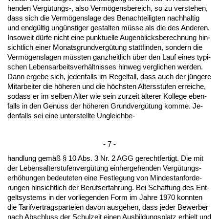
hen­den Vergütungs-, al­so Vermögens­be­reich, so zu ver­ste­hen,
dass sich die Vermögens­la­ge des Be­nach­tei­lig­ten nach­hal­tig
und endgültig ungüns­ti­ger ge­stal­ten müsse als die des An­de­ren.
In­so­weit dürfe nicht ei­ne punk­tu­el­le Au­gen­blicks­be­rech­nung hin­
sicht­lich ei­ner Mo­nats­grund­vergütung statt­fin­den, son­dern die
Vermögens­la­gen müss­ten ganz­heit­lich über den Lauf ei­nes ty­pi­
schen Le­bens­ar­beits­verhält­nis­ses hin­weg ver­gli­chen wer­den.
Dann er­ge­be sich, je­den­falls im Re­gel­fall, dass auch der jünge­re
Mit­ar­bei­ter die höhe­ren und die höchs­ten Al­ters­stu­fen er­rei­che,
so­dass er im sel­ben Al­ter wie sein zur­zeit älte­rer Kol­le­ge eben­
falls in den Ge­nuss der höhe­ren Grund­vergütung kom­me. Je­
den­falls sei ei­ne un­ter­stell­te Un­gleich­be-
- 7 -
hand­lung gemäß § 10 Abs. 3 Nr. 2 AGG ge­recht­fer­tigt. Die mit
der Le­bens­al­ter­stu­fen­vergütung ein­her­ge­hen­den Vergütungs­
erhöhun­gen be­deu­te­ten ei­ne Fest­le­gung von Min­dest­an­for­de­
run­gen hin­sicht­lich der Be­rufs­er­fah­rung. Bei Schaf­fung des Ent­
gelt­sys­tems in der vor­lie­gen­den Form im Jah­re 1970 konn­ten
die Ta­rif­ver­trags­par­tei­en da­von aus­ge­hen, dass je­der Be­wer­ber
nach Ab­schluss der Schul­zeit ei­nen Aus­bil­dungs­platz er­hielt und