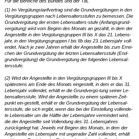
Für die Be­rei­che des Bun­des und der TdL
(1) Im Vergütungs­ta­rif­ver­trag sind die Grund­vergütun­gen in den
Vergütungs­grup­pen nach Le­bens­al­ters­stu­fen zu be­mes­sen. Die
Grund­vergütung der ers­ten Le­bens­al­ters-stu­fe (An­fangs­grund­
vergütung) wird vom Be­ginn des Mo­nats an ge­zahlt, in dem der
An­ge­stell­te in den Vergütungs­grup­pen III bis X das 21. Le­bens­
jahr, in den Vergütungs­grup­pen I bis IIb das 23. Le­bens­jahr voll­
endet. Nach je zwei Jah­ren erhält der An­ge­stell­te bis zum Er­rei­
chen der Grund­vergütung der letz­ten Le­bens­al­ters­stu­fe (End-
grund­vergütung) die Grund­vergütung der fol­gen­den Le­bens­al­
ters­stu­fe.
(2) Wird der An­ge­stell­te in den Vergütungs­grup­pen III bis X
spätes­tens am En­de des Mo­nats ein­ge­stellt, in dem er das 31.
Le­bens­jahr voll­endet, erhält er die Grund­vergü-tung sei­ner Le­
bens­al­ters­stu­fe. Wird der An­ge­stell­te zu ei­nem späte­ren Zeit­
punkt ein-ge­stellt, erhält er die Grund­vergütung der Le­bens­al­
ters­stu­fe, die sich er­gibt, wenn das bei der Ein­stel­lung voll­ende­
te Le­bens­al­ter um die Hälf­te der Le­bens­jah­re ver­min­dert wird,
die der An­ge­stell­te seit Voll­endung des 31. Le­bens­jah­res
zurück­ge­legt hat. Je­weils mit Be­ginn des Mo­nats, in dem der
An­ge­stell­te ein Le­bens­jahr mit un­ge­ra­der Zahl voll­endet, erhält