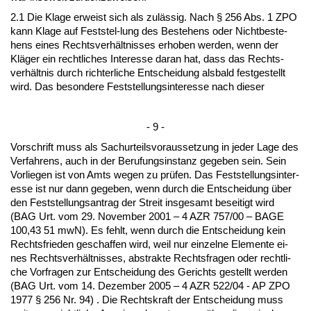
2.1 Die Kla­ge er­weist sich als zulässig. Nach § 256 Abs. 1 ZPO
kann Kla­ge auf Fest­s­tel-lung des Be­ste­hens oder Nicht­be­ste­
hens ei­nes Rechts­verhält­nis­ses er­ho­ben wer­den, wenn der
Kläger ein recht­li­ches In­ter­es­se dar­an hat, dass das Rechts­
verhält­nis durch rich­ter­li­che Ent­schei­dung als­bald fest­ge­stellt
wird. Das be­son­de­re Fest­stel­lungs­in­ter­es­se nach die­ser
- 9 -
Vor­schrift muss als Sa­chur­teils­vor­aus­set­zung in je­der La­ge des
Ver­fah­rens, auch in der Be­ru­fungs­in­stanz ge­ge­ben sein. Sein
Vor­lie­gen ist von Amts we­gen zu prüfen. Das Fest­stel­lungs­in­ter­
es­se ist nur dann ge­ge­ben, wenn durch die Ent­schei­dung über
den Fest­stel­lungs­an­trag der Streit ins­ge­samt be­sei­tigt wird
(BAG Urt. vom 29. No­vem­ber 2001 – 4 AZR 757/00 – BA­GE
100,43 51 mwN). Es fehlt, wenn durch die Ent­schei­dung kein
Rechts­frie­den ge­schaf­fen wird, weil nur ein­zel­ne Ele­men­te ei­
nes Rechts­verhält­nis­ses, abs­trak­te Rechts­fra­gen oder recht­li­
che Vor­fra­gen zur Ent­schei­dung des Ge­richts ge­stellt wer­den
(BAG Urt. vom 14. De­zem­ber 2005 – 4 AZR 522/04 - AP ZPO
1977 § 256 Nr. 94) . Die Rechts­kraft der Ent­schei­dung muss