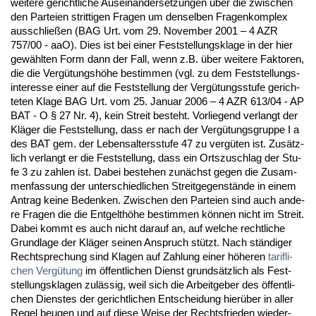
wei­te­re ge­richt­li­che Aus­ein­an­der­set­zun­gen über die zwi­schen
den Par­tei­en strit­ti­gen Fra­gen um den­sel­ben Fra­gen­kom­plex
aus­sch­ließen (BAG Urt. vom 29. No­vem­ber 2001 – 4 AZR
757/00 - aaO). Dies ist bei ei­ner Fest­stel­lungs­kla­ge in der hier
gewähl­ten Form dann der Fall, wenn z.B. über wei­te­re Fak­to­ren,
die die Vergütungshöhe be­stim­men (vgl. zu dem Fest­stel­lungs­
in­ter­es­se ei­ner auf die Fest­stel­lung der Vergütungs­stu­fe ge­rich­
te­ten Kla­ge BAG Urt. vom 25. Ja­nu­ar 2006 – 4 AZR 613/04 - AP
BAT - O § 27 Nr. 4), kein Streit be­steht. Vor­lie­gend ver­langt der
Kläger die Fest­stel­lung, dass er nach der Vergütungs­grup­pe I a
des BAT gem. der Le­bens­al­ters­stu­fe 47 zu vergüten ist. Zusätz­
lich ver­langt er die Fest­stel­lung, dass ein Orts­zu­schlag der Stu­
fe 3 zu zah­len ist. Da­bei be­ste­hen zunächst ge­gen die Zu­sam­
men­fas­sung der un­ter­schied­li­chen Streit­ge­genstände in ei­nem
An­trag kei­ne Be­den­ken. Zwi­schen den Par­tei­en sind auch an­de­
re Fra­gen die die Ent­gelthöhe be­stim­men können nicht im Streit.
Da­bei kommt es auch nicht dar­auf an, auf wel­che recht­li­che
Grund­la­ge der Kläger sei­nen An­spruch stützt. Nach ständi­ger
Recht­spre­chung sind Kla­gen auf Zah­lung ei­ner höhe­ren
ta­rif­li­
chen
Vergütung
im öffent­li­chen Dienst grundsätz­lich als Fest­
stel­lungs­kla­gen zulässig, weil sich die Ar­beit­ge­ber des öffent­li­
chen Diens­tes der ge­richt­li­chen Ent­schei­dung hierüber in al­ler
Re­gel beu­gen und auf die­se Wei­se der Rechts­frie­den wie­der­