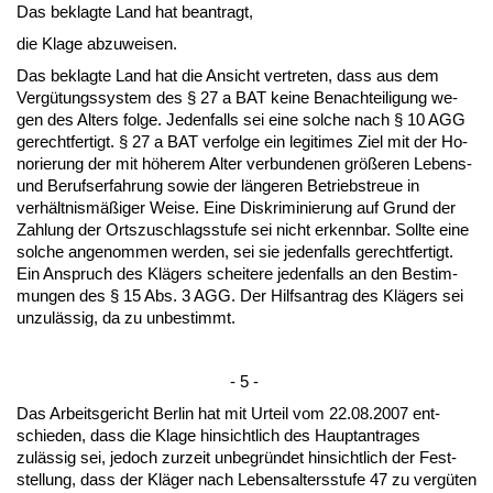
Das be­klag­te Land hat be­an­tragt,
die Kla­ge ab­zu­wei­sen.
Das be­klag­te Land hat die An­sicht ver­tre­ten, dass aus dem
Vergütungs­sys­tem des § 27 a BAT kei­ne Be­nach­tei­li­gung we­
gen des Al­ters fol­ge. Je­den­falls sei ei­ne sol­che nach § 10 AGG
ge­recht­fer­tigt. § 27 a BAT ver­fol­ge ein le­gi­ti­mes Ziel mit der Ho­
no­rie­rung der mit höhe­rem Al­ter ver­bun­de­nen größeren Le­bens-
und Be­rufs­er­fah­rung so­wie der länge­ren Be­triebs­treue in
verhält­nismäßiger Wei­se. Ei­ne Dis­kri­mi­nie­rung auf Grund der
Zah­lung der Orts­zu­schlags­stu­fe sei nicht er­kenn­bar. Soll­te ei­ne
sol­che an­ge­nom­men wer­den, sei sie je­den­falls ge­recht­fer­tigt.
Ein An­spruch des Klägers schei­te­re je­den­falls an den Be­stim­
mun­gen des § 15 Abs. 3 AGG. Der Hilfs­an­trag des Klägers sei
un­zulässig, da zu un­be­stimmt.
- 5 -
Das Ar­beits­ge­richt Ber­lin hat mit Ur­teil vom 22.08.2007 ent­
schie­den, dass die Kla­ge hin­sicht­lich des Haupt­an­tra­ges
zulässig sei, je­doch zur­zeit un­be­gründet hin­sicht­lich der Fest­
stel­lung, dass der Kläger nach Le­bens­al­ters­stu­fe 47 zu vergüten