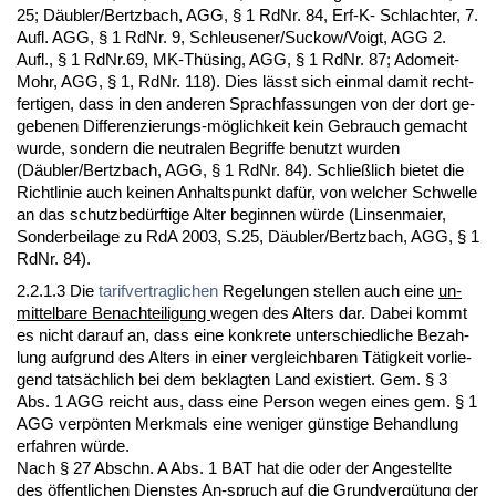
25; Däubler/Bertz­bach, AGG, § 1 Rd­Nr. 84, Erf-K- Schlach­ter, 7.
Aufl. AGG, § 1 Rd­Nr. 9, Schleu­se­ner/Suckow/Voigt, AGG 2.
Aufl., § 1 Rd­Nr.69, MK-Thüsing, AGG, § 1 Rd­Nr. 87; Adom­eit-
Mohr, AGG, § 1, Rd­Nr. 118). Dies lässt sich ein­mal da­mit recht-
fer­ti­gen, dass in den an­de­ren Sprach­fas­sun­gen von der dort ge­
ge­be­nen Dif­fe­ren­zie­rungs-möglich­keit kein Ge­brauch ge­macht
wur­de, son­dern die neu­tra­len Be­grif­fe be­nutzt wur­den
(Däubler/Bertz­bach, AGG, § 1 Rd­Nr. 84). Sch­ließlich bie­tet die
Richt­li­nie auch kei­nen An­halts­punkt dafür, von wel­cher Schwel­le
an das schutz­bedürf­ti­ge Al­ter be­gin­nen würde (Lin­sen­mai­er,
Son­der­bei­la­ge zu RdA 2003, S.25, Däubler/Bertz­bach, AGG, § 1
Rd­Nr. 84).
2.2.1.3 Die
ta­rif­ver­trag­li­chen
Re­ge­lun­gen stel­len auch ei­ne
un­
mit­tel­ba­re Be­nach­tei­li­gung
we­gen des Al­ters dar. Da­bei kommt
es nicht dar­auf an, dass ei­ne kon­kre­te un­ter­schied­li­che Be­zah­
lung auf­grund des Al­ters in ei­ner ver­gleich­ba­ren Tätig­keit vor­lie­
gend tatsächlich bei dem be­klag­ten Land exis­tiert. Gem. § 3
Abs. 1 AGG reicht aus, dass ei­ne Per­son we­gen ei­nes gem. § 1
AGG verpönten Merk­mals ei­ne we­ni­ger güns­ti­ge Be­hand­lung
er­fah­ren würde.
Nach § 27 Ab­schn. A Abs. 1 BAT hat die oder der An­ge­stell­te
des öffent­li­chen Diens­tes An-spruch auf die Grund­vergütung der