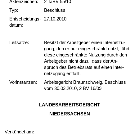
Akten­zeichen:
2 TaBV 55/10
Typ:
Beschluss
Ent­scheid­ungs­
27.10.2010
datum:
Leit­sätze:
Be­sitzt der Ar­beit­ge­ber ei­nen In­ter­net­zu­
gang, den er nur ein­ge­schränkt nutzt, führt
die­se ein­ge­schränk­te Nut­zung durch den
Ar­beit­ge­ber nicht da­zu, dass der An­
spruch des Be­triebs­rats auf ei­nen In­ter­
net­zu­gang entfällt.
Vor­ins­tan­zen:
Arbeitsgericht Braunschweig, Beschluss
vom 30.03.2010, 2 BV 16/09
LAN­DES­AR­BEITS­GERICHT
NIE­DERSACHSEN
Verkündet am: