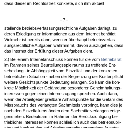
dass die­ser im Rechts­streit kon­kre­te, sich ihm ak­tu­ell
- 7 -
stel­len­de be­triebs­ver­fas­sungs­recht­li­che Auf­ga­ben dar­legt, zu
de­ren Er­le­di­gung er In­for­ma­tio­nen aus dem In­ter­net benötigt.
Viel­mehr ist be­reits dann, wenn er über­haupt be­triebs­ver­fas­
sungs­recht­li­che Auf­ga­ben wahr­nimmt, da­von aus­zu­ge­hen, dass
das In­ter­net der Erfüllung die­ser Auf­ga­ben dient.
2.) Bei ei­nem In­ter­net­an­schluss können für die vom
Be­triebs­rat
im Rah­men sei­nes Be­ur­tei­lungs­spiel­raums zu tref­fen­de Ent­
schei­dung - in Abhängig­keit vom Ein­zel­fall und der kon­kre­ten
be­trieb­li­chen Si­tua­ti­on - ne­ben der Be­gren­zung der Kos­ten­pflicht
wei­te­re Ge­sichts­punk­te Be­deu­tung er­lan­gen. So kann die kon­
kre­te Möglich­keit der Gefähr­dung be­son­de­rer Ge­heim­hal­tungs­
in­ter­es­sen ge­gen ei­nen In­ter­net­zu­gang spre­chen. Auch dann,
wenn der Ar­beit­ge­ber greif­ba­re An­halts­punk­te für die Ge­fahr des
Miss­brauchs des ver­lang­ten Sach­mit­tels vor­bringt, kann dies je
nach den Ein­zel­fal­l­umständen dem Sach­mit­tel­ver­lan­gen ent­ge­
gen­ste­hen. Be­deut­sam im Rah­men der Berück­sich­ti­gung be­
trieb­li­cher In­ter­es­sen können schließlich auch das be­triebsübli­
che und kon­kret das auf Ar­beit­ge­ber­sei­te vor­han­de­ne Aus­stat­