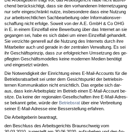
chend berück­sich­tigt, dass sie den vor­han­de­nen In­ter­net­zu­gang
nur sehr ein­ge­schränkt nut­ze, ins­be­son­de­re dass ei­ne Nut­zung
zur ar­beits­recht­li­chen Sach­be­ar­bei­tung oder In­for­ma­ti­ons­ver­
schaf­fung nicht er­fol­ge. So­weit von der A.E. GmbH & Co OHG
in E. in ei­nem Ein­zel­fall ei­ne Be­wer­bung über das In­ter­net an sie
ge­gan­gen sei, ha­be es sich da­bei um ei­nen Ein­zel­fall ge­han­delt.
Sie ver­zich­te ge­ne­rell auf die Nut­zung des In­ter­nets durch ih­re
Mit­ar­bei­ter auch und ge­ra­de in der zen­tra­len Ver­wal­tung. Es sei
ihr Geschäfts­prin­zip, dass zur er­folg­rei­chen Um­set­zung des ge­
pfleg­ten Geschäfts­mo­del­les kei­ne mo­der­nen Me­di­en benötigt
und ein­ge­setzt würden.
Die Not­wen­dig­keit der Ein­rich­tung ei­nes E-Mail-Ac­counts für die
Be­triebs­rats­ar­beit sei un­ter dem Ge­sichts­punkt der be­triebs­in­
ter­nen Kom­mu­ni­ka­ti­on nicht er­sicht­lich. Das er­ge­be sich dar­
aus, dass kein Ar­beits­platz im Be­trieb ei­nen E-Mail-Ac­count be­
sit­ze. Da kei­ne der re­gio­na­len Ge­sell­schaf­ten ih­re E-Mail-Adres­
se be­kannt ge­be, würde der
Be­triebs­rat
über ei­ne Ver­brei­tung
sei­ner E-Mail-Adres­se ei­ne Bes­ser­stel­lung er­fah­ren.
Die Ar­beit­ge­be­rin be­an­tragt,
den Be­schluss des Ar­beits­ge­richts Braun­schweig vom
30.03.2010, zu­ge­stellt am 30.06.2020, auf­zu­he­ben und den An­