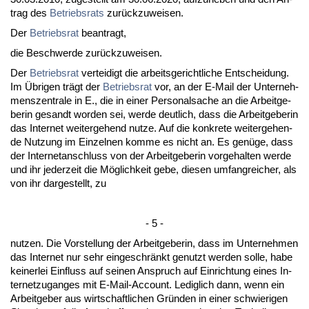
trag des
Be­triebs­rats
zurück­zu­wei­sen.
Der
Be­triebs­rat
be­an­tragt,
die Be­schwer­de zurück­zu­wei­sen.
Der
Be­triebs­rat
ver­tei­digt die ar­beits­ge­richt­li­che Ent­schei­dung.
Im Übri­gen trägt der
Be­triebs­rat
vor, an der E-Mail der Un­ter­neh­
mens­zen­tra­le in E., die in ei­ner Per­so­nal­sa­che an die Ar­beit­ge­
be­rin ge­sandt wor­den sei, wer­de deut­lich, dass die Ar­beit­ge­be­rin
das In­ter­net wei­ter­ge­hend nut­ze. Auf die kon­kre­te wei­ter­ge­hen­
de Nut­zung im Ein­zel­nen kom­me es nicht an. Es genüge, dass
der In­ter­net­an­schluss von der Ar­beit­ge­be­rin vor­ge­hal­ten wer­de
und ihr je­der­zeit die Möglich­keit ge­be, die­sen um­fang­rei­cher, als
von ihr dar­ge­stellt, zu
- 5 -
nut­zen. Die Vor­stel­lung der Ar­beit­ge­be­rin, dass im Un­ter­neh­men
das In­ter­net nur sehr ein­ge­schränkt ge­nutzt wer­den sol­le, ha­be
kei­ner­lei Ein­fluss auf sei­nen An­spruch auf Ein­rich­tung ei­nes In­
ter­net­zu­gan­ges mit E-Mail-Ac­count. Le­dig­lich dann, wenn ein
Ar­beit­ge­ber aus wirt­schaft­li­chen Gründen in ei­ner schwie­ri­gen