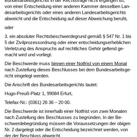
Bun­des­ar­beits­ge­richts in der Rechts­fra­ge nicht er­gan­gen ist,
von ei­ner Ent­schei­dung ei­ner an­de­ren Kam­mer des­sel­ben Lan­
des­ar­beits­ge­richts oder ei­nes an­de­ren Lan­des­ar­beits­ge­richts
ab­weicht und die Ent­schei­dung auf die­ser Ab­wei­chung be­ruht,
oder
3. ein ab­so­lu­ter Rechts­be­schwer­de­grund gemäß § 547 Nr. 1 bis
5 der Zi­vil­pro­zess­ord­nung oder ei­ner ent­schei­dungs­er­heb­li­chen
Ver­let­zung des An­spruchs auf recht­li­ches Gehör gel­tend ge­
macht wird und vor­liegt.
Die Be­schwer­de muss
bin­nen ei­ner Not­frist von ei­nem Mo­nat
nach Zu­stel­lung die­ses Be­schlus­ses bei dem Bun­des­ar­beits­ge­
richt ein­ge­legt wer­den.
Die An­schrift des Bun­des­ar­beits­ge­richts lau­tet:
Hu­go-Preuß-Platz 1, 99084 Er­furt,
Te­le­fax-Nr.: (0361) 26 36 – 20 00.
Die Be­schwer­de ist in­ner­halb ei­ner Not­frist von zwei Mo­na­ten
nach Zu­stel­lung des Be­schlus­ses zu be­gründen. In der Be­
schwer­de­be­gründung müssen die Vor­aus­set­zun­gen der obi­gen
Nr. 2 dar­ge­legt oder die Ent­schei­dung be­zeich­net wer­den, von
der der Be­schluss ab­weicht.