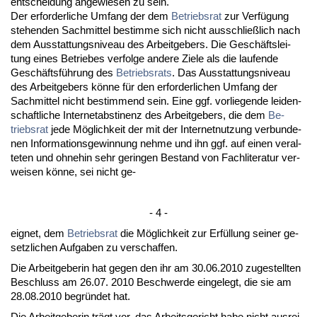
ent­schei­dung an­ge­wie­sen zu sein.
Der er­for­der­li­che Um­fang der dem
Be­triebs­rat
zur Verfügung
ste­hen­den Sach­mit­tel be­stim­me sich nicht aus­sch­ließlich nach
dem Aus­stat­tungs­ni­veau des Ar­beit­ge­bers. Die Geschäfts­lei­
tung ei­nes Be­trie­bes ver­fol­ge an­de­re Zie­le als die lau­fen­de
Geschäftsführung des
Be­triebs­rats
. Das Aus­stat­tungs­ni­veau
des Ar­beit­ge­bers könne für den er­for­der­li­chen Um­fang der
Sach­mit­tel nicht be­stim­mend sein. Ei­ne ggf. vor­lie­gen­de lei­den­
schaft­li­che In­ter­net­absti­nenz des Ar­beit­ge­bers, die dem
Be­
triebs­rat
je­de Möglich­keit der mit der In­ter­net­nut­zung ver­bun­de­
nen In­for­ma­ti­ons­ge­win­nung neh­me und ihn ggf. auf ei­nen ver­al­
te­ten und oh­ne­hin sehr ge­rin­gen Be­stand von Fach­li­te­ra­tur ver­
wei­sen könne, sei nicht ge-
- 4 -
eig­net, dem
Be­triebs­rat
die Möglich­keit zur Erfüllung sei­ner ge­
setz­li­chen Auf­ga­ben zu ver­schaf­fen.
Die Ar­beit­ge­be­rin hat ge­gen den ihr am 30.06.2010 zu­ge­stell­ten
Be­schluss am 26.07. 2010 Be­schwer­de ein­ge­legt, die sie am
28.08.2010 be­gründet hat.
Die Ar­beit­ge­be­rin trägt vor, das Ar­beits­ge­richt ha­be nicht aus­rei­