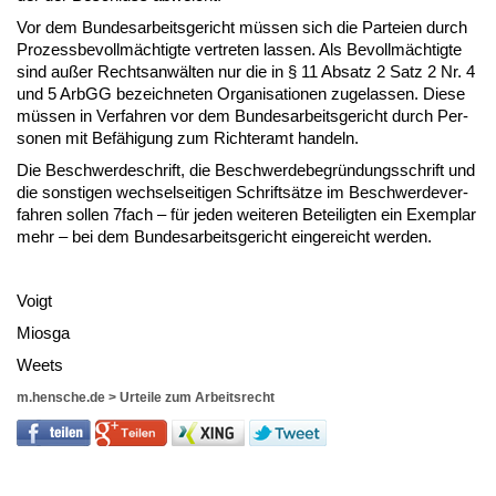
Vor dem Bun­des­ar­beits­ge­richt müssen sich die Par­tei­en durch
Pro­zess­be­vollmäch­tig­te ver­tre­ten las­sen. Als Be­vollmäch­tig­te
sind außer Rechts­anwälten nur die in § 11 Ab­satz 2 Satz 2 Nr. 4
und 5 ArbGG be­zeich­ne­ten Or­ga­ni­sa­tio­nen zu­ge­las­sen. Die­se
müssen in Ver­fah­ren vor dem Bun­des­ar­beits­ge­richt durch Per­
so­nen mit Befähi­gung zum Rich­ter­amt han­deln.
Die Be­schwer­de­schrift, die Be­schwer­de­be­gründungs­schrift und
die sons­ti­gen wech­sel­sei­ti­gen Schriftsätze im Be­schwer­de­ver­
fah­ren sol­len 7fach – für je­den wei­te­ren Be­tei­lig­ten ein Ex­em­plar
mehr – bei dem Bun­des­ar­beits­ge­richt ein­ge­reicht wer­den.
Voigt
Mi­os­ga
Weets
m.hensche.de
>
Urteile zum Arbeitsrecht