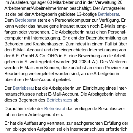
im Aus­lie­fe­rungs­la­ger 60 Mit­ar­bei­ter und in der Ver­wal­tung 26
Ar­beit­neh­mer/Ar­beit­neh­me­rin­nen beschäftigt. Der An­trag­stel­ler
ist der bei der Ar­beit­ge­be­rin ge­bil­de­te 13-köpfi­ge
Be­triebs­rat
.
Dem
Be­triebs­rat
steht ein Per­so­nal­com­pu­ter zur Verfügung. Er
kann we­der das haus­ei­ge­ne In­tra­net nut­zen noch E-Mails emp­
fan­gen oder ver­sen­den. Die Ar­beit­ge­be­rin nutzt ei­nen Per­so­nal­
com­pu­ter mit In­ter­net­zu­gang. Er dient der Da­tenüber­mitt­lung an
Behörden und Kran­ken­kas­sen. Zu­min­dest in ei­nem Fall ist über
den E-Mail-Ac­count und den ein­ge­rich­te­ten In­ter­net­zu­gang von
der A.E. GmbH & Co. OHG in E. ei­ne Be­wer­bung an die Ar­beit­
ge­be­rin in S. wei­ter­ge­lei­tet wor­den (Bl. 208 d. A.). Des Wei­te­ren
wer­den E-Mails von Kun­den, die zunächst an ei­nen Pro­vi­der zur
Be­ar­bei­tung wei­ter­ge­lei­tet wor­den sind, an die Ar­beit­ge­be­rin
über ih­ren E-Mail-Ac­count ge­lei­tet.
Der
Be­triebs­rat
bat die Ar­beit­ge­be­rin um Ein­rich­tung ei­nes In­ter­
net­an­schlus­ses nebst E-Mail-Ac­count. Die Ar­beit­ge­be­rin lehn­te
die­ses Be­geh­ren des
Be­triebs­ra­tes
ab.
Dar­auf­hin lei­te­te der
Be­triebs­rat
das vor­lie­gen­de Be­schluss­ver­
fah­ren beim Ar­beits­ge­richt ein.
Er hat die Auf­fas­sung ver­tre­ten, zur sach­ge­rech­ten Erfüllung der
ihm ob­lie­gen­den Auf­ga­ben sei ein In­ter­net­an­schluss er­for­der­lich,