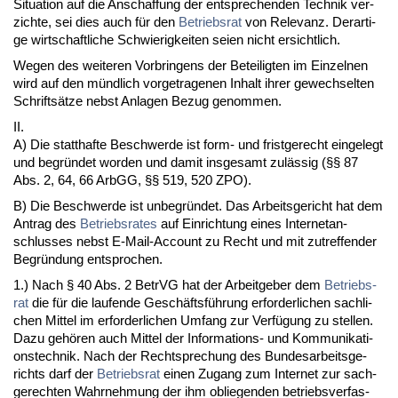
Si­tua­ti­on auf die An­schaf­fung der ent­spre­chen­den Tech­nik ver­
zich­te, sei dies auch für den
Be­triebs­rat
von Re­le­vanz. Der­ar­ti­
ge wirt­schaft­li­che Schwie­rig­kei­ten sei­en nicht er­sicht­lich.
We­gen des wei­te­ren Vor­brin­gens der Be­tei­lig­ten im Ein­zel­nen
wird auf den münd­lich vor­ge­tra­ge­nen In­halt ih­rer ge­wech­sel­ten
Schriftsätze nebst An­la­gen Be­zug ge­nom­men.
II.
A) Die statt­haf­te Be­schwer­de ist form- und frist­ge­recht ein­ge­legt
und be­gründet wor­den und da­mit ins­ge­samt zulässig (§§ 87
Abs. 2, 64, 66 ArbGG, §§ 519, 520 ZPO).
B) Die Be­schwer­de ist un­be­gründet. Das Ar­beits­ge­richt hat dem
An­trag des
Be­triebs­ra­tes
auf Ein­rich­tung ei­nes In­ter­net­an­
schlus­ses nebst E-Mail-Ac­count zu Recht und mit zu­tref­fen­der
Be­gründung ent­spro­chen.
1.) Nach § 40 Abs. 2 Be­trVG hat der Ar­beit­ge­ber dem
Be­triebs­
rat
die für die lau­fen­de Geschäftsführung er­for­der­li­chen sach­li­
chen Mit­tel im er­for­der­li­chen Um­fang zur Verfügung zu stel­len.
Da­zu gehören auch Mit­tel der In­for­ma­ti­ons- und Kom­mu­ni­ka­ti­
ons­tech­nik. Nach der Recht­spre­chung des Bun­des­ar­beits­ge­
richts darf der
Be­triebs­rat
ei­nen Zu­gang zum In­ter­net zur sach­
ge­rech­ten Wahr­neh­mung der ihm ob­lie­gen­den be­triebs­ver­fas­