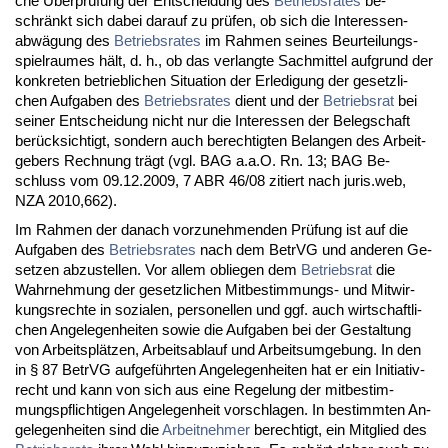
che Über­prüfung der Ent­schei­dung des
Be­triebs­ra­tes
be­
schränkt sich da­bei dar­auf zu prüfen, ob sich die In­ter­es­sen­
abwägung des
Be­triebs­ra­tes
im Rah­men sei­nes Be­ur­tei­lungs­
spiel­rau­mes hält, d. h., ob das ver­lang­te Sach­mit­tel auf­grund der
kon­kre­ten be­trieb­li­chen Si­tua­ti­on der Er­le­di­gung der ge­setz­li­
chen Auf­ga­ben des
Be­triebs­ra­tes
dient und der
Be­triebs­rat
bei
sei­ner Ent­schei­dung nicht nur die In­ter­es­sen der Be­leg­schaft
berück­sich­tigt, son­dern auch be­rech­tig­ten Be­lan­gen des Ar­beit­
ge­bers Rech­nung trägt (vgl. BAG a.a.O. Rn. 13; BAG Be­
schluss vom 09.12.2009, 7 ABR 46/08 zi­tiert nach ju­ris.web,
NZA 2010,662).
Im Rah­men der da­nach vor­zu­neh­men­den Prüfung ist auf die
Auf­ga­ben des
Be­triebs­ra­tes
nach dem Be­trVG und an­de­ren Ge­
set­zen ab­zu­stel­len. Vor al­lem ob­lie­gen dem
Be­triebs­rat
die
Wahr­neh­mung der ge­setz­li­chen Mit­be­stim­mungs- und Mit­wir­
kungs­rech­te in so­zia­len, per­so­nel­len und ggf. auch wirt­schaft­li­
chen An­ge­le­gen­hei­ten so­wie die Auf­ga­ben bei der Ge­stal­tung
von Ar­beitsplätzen, Ar­beits­ab­lauf und Ar­beits­um­ge­bung. In den
in § 87 Be­trVG auf­geführ­ten An­ge­le­gen­hei­ten hat er ein Initia­tiv­
recht und kann von sich aus ei­ne Re­ge­lung der mit­be­stim­
mungs­pflich­ti­gen An­ge­le­gen­heit vor­schla­gen. In be­stimm­ten An­
ge­le­gen­hei­ten sind die
Ar­beit­neh­mer
be­rech­tigt, ein Mit­glied des