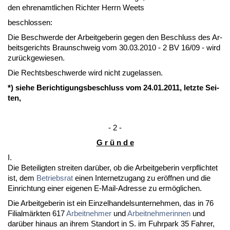
den eh­ren­amt­li­chen Rich­ter Herrn Weets
be­schlos­sen:
Die Be­schwer­de der Ar­beit­ge­be­rin ge­gen den Be­schluss des Ar­
beits­ge­richts Braun­schweig vom 30.03.2010 - 2 BV 16/09 - wird
zurück­ge­wie­sen.
Die Rechts­be­schwer­de wird nicht zu­ge­las­sen.
*) sie­he Be­rich­ti­gungs­be­schluss vom 24.01.2011, letz­te Sei­
ten,
- 2 -
G r ü n d e
I.
Die Be­tei­lig­ten strei­ten darüber, ob die Ar­beit­ge­be­rin ver­pflich­tet
ist, dem
Be­triebs­rat
ei­nen In­ter­net­zu­gang zu eröff­nen und die
Ein­rich­tung ei­ner ei­ge­nen E-Mail-Adres­se zu ermögli­chen.
Die Ar­beit­ge­be­rin ist ein Ein­zel­han­dels­un­ter­neh­men, das in 76
Fi­li­almärk­ten 617
Ar­beit­neh­mer
und
Ar­beit­neh­me­rin­nen
und
darüber hin­aus an ih­rem Stand­ort in S. im Fuhr­park 35 Fah­rer,