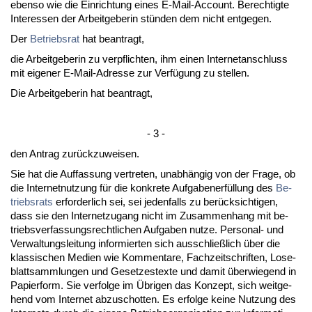
eben­so wie die Ein­rich­tung ei­nes E-Mail-Ac­count. Be­rech­tig­te
In­ter­es­sen der Ar­beit­ge­be­rin stünden dem nicht ent­ge­gen.
Der
Be­triebs­rat
hat be­an­tragt,
die Ar­beit­ge­be­rin zu ver­pflich­ten, ihm ei­nen In­ter­net­an­schluss
mit ei­ge­ner E-Mail-Adres­se zur Verfügung zu stel­len.
Die Ar­beit­ge­be­rin hat be­an­tragt,
- 3 -
den An­trag zurück­zu­wei­sen.
Sie hat die Auf­fas­sung ver­tre­ten, un­abhängig von der Fra­ge, ob
die In­ter­net­nut­zung für die kon­kre­te Auf­ga­ben­erfüllung des
Be­
triebs­rats
er­for­der­lich sei, sei je­den­falls zu berück­sich­ti­gen,
dass sie den In­ter­net­zu­gang nicht im Zu­sam­men­hang mit be­
triebs­ver­fas­sungs­recht­li­chen Auf­ga­ben nut­ze. Per­so­nal- und
Ver­wal­tungs­lei­tung in­for­mier­ten sich aus­sch­ließlich über die
klas­si­schen Me­di­en wie Kom­men­ta­re, Fach­zeit­schrif­ten, Lo­se­
blatt­samm­lun­gen und Ge­set­zes­tex­te und da­mit über­wie­gend in
Pa­pier­form. Sie ver­fol­ge im Übri­gen das Kon­zept, sich weit­ge­
hend vom In­ter­net ab­zu­schot­ten. Es er­fol­ge kei­ne Nut­zung des