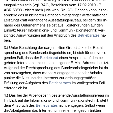
tungs­ni­veau sein (vgl. BAG, Be­schluss vom 17.02.2010 - 7
ABR 58/08 - zi­tiert nach ju­ris.web, Rn. 28). Da­nach kann ins­be­
son­de­re das in klei­ne­ren Be­trie­ben mit ge­rin­ger wirt­schaft­li­cher
Leis­tungs­kraft vor­han­de­ne Aus­stat­tungs­ni­veau, bei dem der In­
ha­ber des Un­ter­neh­mens selbst aus Kos­ten­gründen auf den
Ein­satz teu­rer In­for­ma­ti­ons- und Kom­mu­ni­ka­ti­ons­tech­nik ver­
zich­tet, Aus­wir­kun­gen auf den An­spruch des
Be­triebs­ra­tes
ha­
ben.
3.) Un­ter Be­ach­tung der dar­ge­stell­ten Grundsätze der Recht­
spre­chung des Bun­des­ar­beits­ge­richts er­gibt sich für den vor­lie­
gen­den Fall, dass der
Be­triebs­rat
ei­nen An­spruch auf den be­
gehr­ten In­ter­net­an­schluss nebst ei­ge­ner E-Mail-Adres­se be­sitzt.
Auf­grund der Recht­spre­chung des Bun­des­ar­beits­ge­richts ist da­
von aus­zu­ge­hen, dass man­gels ent­ge­gen­ste­hen­der An­halts­
punk­te die Nut­zung des In­ter­nets zur ord­nungs­gemäßen
Erfüllung der Auf­ga­ben des
Be­triebs­ra­tes
im vor­lie­gen­den Fall
er­for­der­lich ist.
4.) Das bei der Ar­beit­ge­be­rin be­ste­hen­de Aus­stat­tungs­ni­veau im
Hin­blick auf die In­for­ma­ti­ons- und Kom­mu­ni­ka­ti­ons­tech­nik steht
dem An­spruch des
Be­triebs­ra­tes
nicht ent­ge­gen. Selbst wenn
die Ar­beit­ge­be­rin das In­ter­net nur in ei­nem ein­ge­schränk­ten