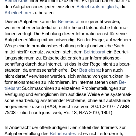
Be­triebs­rats
ih­rer Wahl hin­zu­zu­zie­hen. Es gehört da­her auch zu
den Auf­ga­ben ei­nes je­den ein­zel­nen
Be­triebs­rats­mit­glieds
, die
Ar­beit­neh­mer
zu be­ra­ten.
Die­sen Auf­ga­ben kann der
Be­triebs­rat
nur ge­recht wer­den,
wenn er über er­for­der­li­che recht­li­che und tatsächli­che In­for­ma­
tio­nen verfügt. Die Ein­ho­lung die­ser In­for­ma­tio­nen ist für sei­ne
Auf­ga­ben­erfüllung mit­hin not­wen­dig. Bei der Fra­ge, auf wel­chem
We­ge ei­ne In­for­ma­ti­ons­be­schaf­fung er­folgt und wel­che Sach­
mit­tel hierfür ge­nutzt wer­den, steht dem
Be­triebs­rat
ein Be­ur­tei­
lungs­spiel­raum zu. Ent­schei­det er sich zur In­for­ma­ti­ons­be­
schaf­fung durch das In­ter­net, ist das in der Re­gel nicht zu be­an­
stan­den, da er­mes­sens­feh­ler­frei. Der
Be­triebs­rat
kann auch
nicht dar­auf ver­wie­sen wer­den, sich an­hand von ge­druck­ten In­
for­ma­ti­ons­me­di­en zu in­for­mie­ren. Im In­ter­net ste­hen dem
Be­
triebs­rat
Such­ma­schi­nen zu ein­zel­nen Pro­blem­stel­lun­gen zur
Verfügung und ermögli­chen ihm auf die­se Wei­se ei­ne sys­te­ma­ti­
sche Be­ar­bei­tung an­ste­hen­der Pro­ble­me, oh­ne auf Zu­falls­fun­de
an­ge­wie­sen zu sein (BAG, Be­schluss vom 20.01.2010 - 7 ABR
79/08 - zi­tiert nach ju­ris. web, Rn. 18, NZA 2010, 1901).
In An­be­tracht der of­fen­kun­di­gen Dien­lich­keit des In­ter­nets zur
Auf­ga­ben­erfüllung des
Be­triebs­ra­tes
ist es nicht er­for­der­lich,