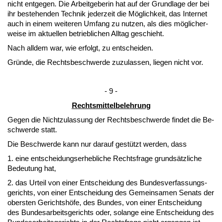
nicht ent­ge­gen. Die Ar­beit­ge­be­rin hat auf der Grund­la­ge der bei
ihr be­ste­hen­den Tech­nik je­der­zeit die Möglich­keit, das In­ter­net
auch in ei­nem wei­te­ren Um­fang zu nut­zen, als dies mögli­cher­
wei­se im ak­tu­el­len be­trieb­li­chen All­tag ge­schieht.
Nach all­dem war, wie er­folgt, zu ent­schei­den.
Gründe, die Rechts­be­schwer­de zu­zu­las­sen, lie­gen nicht vor.
- 9 -
Rechts­mit­tel­be­leh­rung
Ge­gen die Nicht­zu­las­sung der Rechts­be­schwer­de fin­det die Be­
schwer­de statt.
Die Be­schwer­de kann nur dar­auf gestützt wer­den, dass
1. ei­ne ent­schei­dungs­er­heb­li­che Rechts­fra­ge grundsätz­li­che
Be­deu­tung hat,
2. das Ur­teil von ei­ner Ent­schei­dung des Bun­des­ver­fas­sungs­
ge­richts, von ei­ner Ent­schei­dung des Ge­mein­sa­men Se­nats der
obers­ten Ge­richtshöfe, des Bun­des, von ei­ner Ent­schei­dung
des Bun­des­ar­beits­ge­richts oder, so­lan­ge ei­ne Ent­schei­dung des