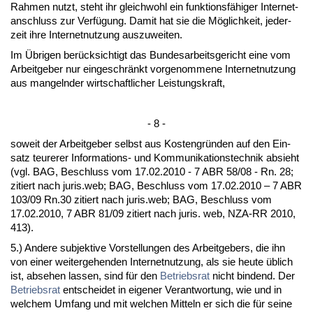
Rah­men nutzt, steht ihr gleich­wohl ein funk­ti­onsfähi­ger In­ter­net­
an­schluss zur Verfügung. Da­mit hat sie die Möglich­keit, je­der­
zeit ih­re In­ter­net­nut­zung aus­zu­wei­ten.
Im Übri­gen berück­sich­tigt das Bun­des­ar­beits­ge­richt ei­ne vom
Ar­beit­ge­ber nur ein­ge­schränkt vor­ge­nom­me­ne In­ter­net­nut­zung
aus man­geln­der wirt­schaft­li­cher Leis­tungs­kraft,
- 8 -
so­weit der Ar­beit­ge­ber selbst aus Kos­ten­gründen auf den Ein­
satz teu­re­rer In­for­ma­ti­ons- und Kom­mu­ni­ka­ti­ons­tech­nik ab­sieht
(vgl. BAG, Be­schluss vom 17.02.2010 - 7 ABR 58/08 - Rn. 28;
zi­tiert nach ju­ris.web; BAG, Be­schluss vom 17.02.2010 – 7 ABR
103/09 Rn.30 zi­tiert nach ju­ris.web; BAG, Be­schluss vom
17.02.2010, 7 ABR 81/09 zi­tiert nach ju­ris. web, NZA-RR 2010,
413).
5.) An­de­re sub­jek­ti­ve Vor­stel­lun­gen des Ar­beit­ge­bers, die ihn
von ei­ner wei­ter­ge­hen­den In­ter­net­nut­zung, als sie heu­te üblich
ist, ab­se­hen las­sen, sind für den
Be­triebs­rat
nicht bin­dend. Der
Be­triebs­rat
ent­schei­det in ei­ge­ner Ver­ant­wor­tung, wie und in
wel­chem Um­fang und mit wel­chen Mit­teln er sich die für sei­ne