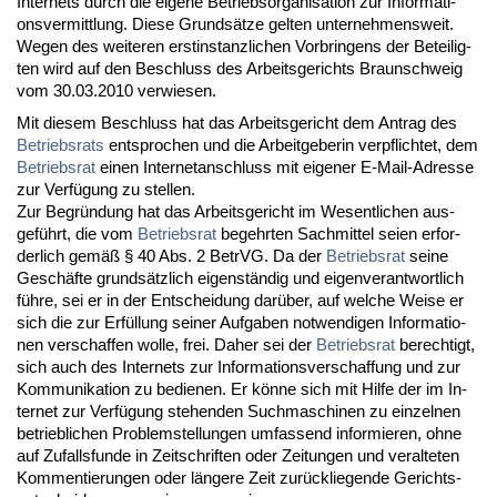
In­ter­nets durch die ei­ge­ne Be­triebs­or­ga­ni­sa­ti­on zur In­for­ma­ti­
ons­ver­mitt­lung. Die­se Grundsätze gel­ten un­ter­neh­mens­weit.
We­gen des wei­te­ren erst­in­stanz­li­chen Vor­brin­gens der Be­tei­lig­
ten wird auf den Be­schluss des Ar­beits­ge­richts Braun­schweig
vom 30.03.2010 ver­wie­sen.
Mit die­sem Be­schluss hat das Ar­beits­ge­richt dem An­trag des
Be­triebs­rats
ent­spro­chen und die Ar­beit­ge­be­rin ver­pflich­tet, dem
Be­triebs­rat
ei­nen In­ter­net­an­schluss mit ei­ge­ner E-Mail-Adres­se
zur Verfügung zu stel­len.
Zur Be­gründung hat das Ar­beits­ge­richt im We­sent­li­chen aus­
geführt, die vom
Be­triebs­rat
be­gehr­ten Sach­mit­tel sei­en er­for­
der­lich gemäß § 40 Abs. 2 Be­trVG. Da der
Be­triebs­rat
sei­ne
Geschäfte grundsätz­lich ei­genständig und ei­gen­ver­ant­wort­lich
führe, sei er in der Ent­schei­dung darüber, auf wel­che Wei­se er
sich die zur Erfüllung sei­ner Auf­ga­ben not­wen­di­gen In­for­ma­tio­
nen ver­schaf­fen wol­le, frei. Da­her sei der
Be­triebs­rat
be­rech­tigt,
sich auch des In­ter­nets zur In­for­ma­ti­ons­ver­schaf­fung und zur
Kom­mu­ni­ka­ti­on zu be­die­nen. Er könne sich mit Hil­fe der im In­
ter­net zur Verfügung ste­hen­den Such­ma­schi­nen zu ein­zel­nen
be­trieb­li­chen Pro­blem­stel­lun­gen um­fas­send in­for­mie­ren, oh­ne
auf Zu­falls­fun­de in Zeit­schrif­ten oder Zei­tun­gen und ver­al­te­ten
Kom­men­tie­run­gen oder länge­re Zeit zurück­lie­gen­de Ge­richts­