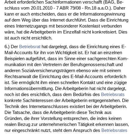
Ar­beit er­for­der­li­chen Sach­in­for­ma­tio­nen ver­schafft (BAG, Be­
schluss vom 20.01.2010 - 7 ABR 79/08 - Rn.18 a.a.O.). Da­her
kann er auch ent­schei­den, dass er die In­for­ma­ti­ons­ge­win­nung
auf dem Weg über das In­ter­net durchführt. Dass die Ein­rich­tung
ei­nes In­ter­net­zu­gangs mit be­son­de­rer Kos­ten­last ver­bun­den
wäre, hat die Ar­beit­ge­be­rin im Ein­zel­fall nicht kon­kre­ti­siert. Dies
ist auch nicht er­sicht­lich.
6.) Der
Be­triebs­rat
hat dar­ge­legt, dass die Ein­rich­tung ei­nes E-
Mail-Ac­counts für ihn von Wich­tig­keit ist. Er hat an ein­zel­nen
Bei­spie­len auf­geführt, dass im Sin­ne ei­ner sach­ge­rech­ten Kom­
mu­ni­ka­ti­on mit den Ver­tre­tern der Be­rufs­ge­nos­sen­schaft und
an­de­ren So­zi­al­ver­si­che­rungs­trägern eben­so wie mit sei­nem
Rechts­an­walt die Ein­rich­tung des E-Mail-Ac­counts er­for­der­lich
ist. Sie ermöglicht ihm ei­nen schnel­len Kon­takt und ei­ne zügi­ge
In­for­ma­ti­onsüber­mitt­lung. Die Ar­beit­ge­be­rin hat nicht dar­ge­legt,
noch ist dies er­sicht­lich, dass dem Bedürf­nis des
Be­triebs­rats
kon­kre­te Sa­ch­in­ter­es­sen der Ar­beit­ge­be­rin ent­ge­gen­ste­hen. Die
Tech­nik des In­ter­net­an­schlus­ses exis­tiert bei der Ar­beit­ge­be­rin.
Die Tat­sa­che, dass die Ar­beit­ge­be­rin die­se Tech­nik aus
Gründen, die ih­rer Vor­stel­lung ent­spre­chen, die in­des kei­nen
rea­len Be­zug zur un­ter­neh­me­ri­schen Tätig­keit er­ken­nen las­sen,
nur ein­ge­schränkt nutzt, steht dem An­spruch des
Be­triebs­ra­tes