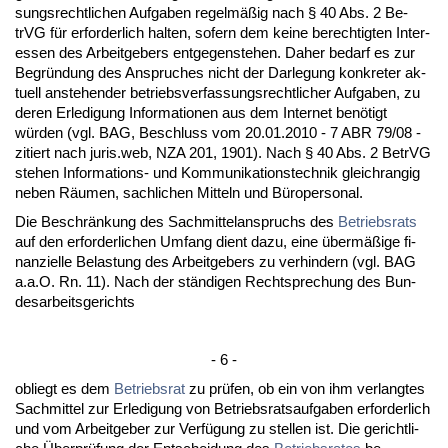
sungs­recht­li­chen Auf­ga­ben re­gelmäßig nach § 40 Abs. 2 Be­
trVG für er­for­der­lich hal­ten, so­fern dem kei­ne be­rech­tig­ten In­ter­
es­sen des Ar­beit­ge­bers ent­ge­gen­ste­hen. Da­her be­darf es zur
Be­gründung des An­spru­ches nicht der Dar­le­gung kon­kre­ter ak­
tu­ell an­ste­hen­der be­triebs­ver­fas­sungs­recht­li­cher Auf­ga­ben, zu
de­ren Er­le­di­gung In­for­ma­tio­nen aus dem In­ter­net benötigt
würden (vgl. BAG, Be­schluss vom 20.01.2010 - 7 ABR 79/08 -
zi­tiert nach ju­ris.web, NZA 201, 1901). Nach § 40 Abs. 2 Be­trVG
ste­hen In­for­ma­ti­ons- und Kom­mu­ni­ka­ti­ons­tech­nik gleich­ran­gig
ne­ben Räum­en, sach­li­chen Mit­teln und Büro­per­so­nal.
Die Be­schränkung des Sach­mit­tel­an­spruchs des
Be­triebs­rats
auf den er­for­der­li­chen Um­fang dient da­zu, ei­ne übermäßige fi­
nan­zi­el­le Be­las­tung des Ar­beit­ge­bers zu ver­hin­dern (vgl. BAG
a.a.O. Rn. 11). Nach der ständi­gen Recht­spre­chung des Bun­
des­ar­beits­ge­richts
- 6 -
ob­liegt es dem
Be­triebs­rat
zu prüfen, ob ein von ihm ver­lang­tes
Sach­mit­tel zur Er­le­di­gung von Be­triebs­rats­auf­ga­ben er­for­der­lich
und vom Ar­beit­ge­ber zur Verfügung zu stel­len ist. Die ge­richt­li­