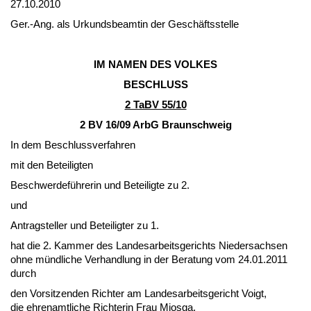
27.10.2010
Ger.-Ang. als Ur­kunds­be­am­tin der Geschäfts­stel­le
IM NA­MEN DES VOL­KES
BESCHLUSS
2 TaBV 55/10
2 BV 16/09 ArbG Braun­schweig
In dem Be­schluss­ver­fah­ren
mit den Be­tei­lig­ten
Be­schwer­deführe­rin und Be­tei­lig­te zu 2.
und
An­trag­stel­ler und Be­tei­lig­ter zu 1.
hat die 2. Kam­mer des Lan­des­ar­beits­ge­richts Nie­der­sach­sen
oh­ne münd­li­che Ver­hand­lung in der Be­ra­tung vom 24.01.2011
durch
den Vor­sit­zen­den Rich­ter am Lan­des­ar­beits­ge­richt Voigt,
die eh­ren­amt­li­che Rich­te­rin Frau Mi­os­ga,