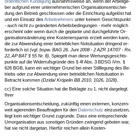
or­dent­li­chen Kündi­gung
aus­nahms­wei­se an, wenn der Ar­beit­ge­
ber auf­grund ei­ner un­ter­neh­me­ri­schen Or­ga­ni­sa­ti­ons­ent­schei­
dung den Be­trieb ge­schlos­sen oder die Ein­rich­tung auf­gelöst hat
und ein Ein­satz des
Ar­beit­neh­mers
un­ter kei­nem Ge­sichts­punkt
- auch nicht zu geänder­ten Ar­beits­be­din­gun­gen - mehr möglich
er­scheint oder wenn durch die ge­plan­te und durch­geführ­te Or­
ga­ni­sa­ti­onsände­rung ei­ne Kos­ten­er­spar­nis er­zielt wer­den kann,
die zur Ab­wen­dung ei­ner be­trieb­li­chen Not­si­tua­ti­on drin­gend er­
for­der­lich ist
(vgl. bspw. BAG 26. Ju­ni 2008 - 2 AZR 147/07 - Rn.
22, AP BAT § 55 Nr. 8)
. Spie­gelt man die­se Wer­tungs­ge­sichts­
punk­te auf die Wi­der­rufs­gründe des § 4f Abs. 3 BDSG iVm. §
626 BGB, kann ein wich­ti­ger Grund bei ei­ner Still­le­gung des Be­
triebs oder zur Ab­wen­dung ei­ner be­trieb­li­chen Not­si­tua­ti­on in
Be­tracht kom­men
(Dzi­da/ Kröpe­lin BB 2010, 1026, 1028)
.
cc) Ei­ne sol­che Si­tua­ti­on hat die Be­klag­te zu 1. nicht dar­ge­legt.
Ih­rer
Or­ga­ni­sa­ti­ons­ent­schei­dung, zukünf­tig ei­nen ex­ter­nen, kon­zern­
weit agie­ren­den Be­auf­trag­ten für den
Da­ten­schutz
ein­zu­set­zen,
liegt kein wich­ti­ger Grund zu­grun­de. Dass ei­ne ent­spre­chen­de
Um­or­ga­ni­sa­ti­on aus sons­ti­gen Gründen zwin­gend ge­bo­ten war,
hat sie nicht dar­ge­tan. Hierfür rei­chen al­lein Kos­ten-