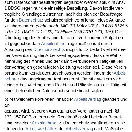
zum Da­ten­schutz­be­auf­trag­ten be­gründet wer­den soll. § 4f Abs.
1 BDSG re­gelt nur die ein­sei­ti­ge Be­stel­lung. Da­von ist die ver­
trag­li­che Grund­la­ge zu tren­nen, nach der sich der Be­auf­trag­te
für den
Da­ten­schutz
schuld­recht­lich ver­pflich­tet, die­se Auf­ga­be
zu über­neh­men
(sie­he auch BAG 13. März 2007 - 9 AZR 612/05
- Rn. 21, BA­GE 121, 369; Gehl­haar NZA 2010, 373, 375)
. Die
Über­tra­gung des Am­tes und der da­mit ver­bun­de­nen Auf­ga­ben
ist ge­genüber dem
Ar­beit­neh­mer
re­gelmäßig nicht durch
Ausübung des
Di­rek­ti­ons­rechts
möglich. Es be­darf viel­mehr ei­
ner Ver­ein­ba­rung der Ar­beits­ver­trags­par­tei­en, dass die Wahr­
neh­mung des Am­tes und der da­mit ver­bun­de­nen Tätig­keit Teil
der ver­trag­lich ge­schul­de­ten Leis­tung wer­den soll. Die­se Ver­ein­
ba­rung kann kon­klu­dent ge­schlos­sen wer­den, in­dem der
Ar­beit­
neh­mer
das an­ge­tra­ge­ne Amt an­nimmt. Da­mit er­wei­tern sich
sei­ne ar­beits­ver­trag­li­chen Rech­te und Pflich­ten um die Tätig­keit
ei­nes be­trieb­li­chen Da­ten­schutz­schutz­be­auf­trag­ten.
b) Mit wel­chem kon­kre­ten In­halt der
Ar­beits­ver­trag
geändert und
an-
ge­passt wird, ist durch Aus­le­gung der Ver­ein­ba­rung nach §§
133, 157 BGB zu er­mit­teln. Re­gelmäßig wird bei ei­ner Be­stel­
lung ein­zel­ner
Ar­beit­neh­mer
zu Da­ten­schutz­be­auf­trag­ten im be­
ste­hen­den
Ar­beits­verhält­nis
der
Ar­beits­ver­trag
nach Maßga­be