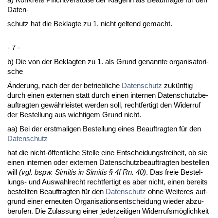
Da­ten-
schutz hat die Be­klag­te zu 1. nicht gel­tend ge­macht.
- 7 -
b) Die von der Be­klag­ten zu 1. als Grund ge­nann­te or­ga­ni­sa­to­ri­
sche
Ände­rung, nach der der be­trieb­li­che
Da­ten­schutz
zukünf­tig
durch ei­nen ex­ter­nen statt durch ei­nen in­ter­nen Da­ten­schutz­be­
auf­trag­ten gewähr­leis­tet wer­den soll, recht­fer­tigt den Wi­der­ruf
der Be­stel­lung aus wich­ti­gem Grund nicht.
aa) Bei der erst­ma­li­gen Be­stel­lung ei­nes Be­auf­trag­ten für den
Da­ten­schutz
hat die nicht-öffent­li­che Stel­le ei­ne Ent­schei­dungs­frei­heit, ob sie
ei­nen in­ter­nen oder ex­ter­nen Da­ten­schutz­be­auf­trag­ten be­stel­len
will
(vgl. bspw. Si­mi­tis in Si­mi­tis § 4f Rn. 40)
. Das freie Be­stel­
lungs- und Aus­wahl­recht recht­fer­tigt es aber nicht, ei­nen be­reits
be­stell­ten Be­auf­trag­ten für den
Da­ten­schutz
oh­ne Wei­te­res auf­
grund ei­ner er­neu­ten Or­ga­ni­sa­ti­ons­ent­schei­dung wie­der ab­zu­
be­ru­fen. Die Zu­las­sung ei­ner je­der­zei­ti­gen Wi­der­rufsmöglich­keit