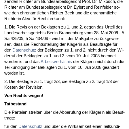
zen­den Rich­ter am Bun­des­ar­beits­ge­richt Prof. Dr. Mi­kosch, die
Rich­ter am Bun­des­ar­beits­ge­richt Dr. Ey­lert und Rein­fel­der so­
wie den eh­ren­amt­li­chen Rich­ter Beck und die eh­ren­amt­li­che
Rich­te­rin Alex für Recht er­kannt:
1. Die Re­vi­si­on der Be­klag­ten zu 1. und 2. ge­gen das Ur­teil des
Lan­des­ar­beits­ge­richts Ber­lin-Bran­den­burg vom 28. Mai 2009 - 5
Sa 425/09, 5 Sa 434/09 - wird mit der Maßga­be zurück­ge­wie­
sen, dass die Rechts­stel­lung der Kläge­rin als Be­auf­trag­te für
den
Da­ten­schutz
der Be­klag­ten zu 1. und 2. nicht durch den Wi­
der­ruf der Be­klag­ten zu 1. und 2. vom 10. Ju­li 2008 be­en­det
wor­den ist und das
Ar­beits­verhält­nis
der Kläge­rin nicht durch die
Teilkündi­gung der Be­klag­ten zu 1. vom 10. Ju­li 2008 geändert
wor­den ist.
2. Die Be­klag­te zu 1. trägt 2/3, die Be­klag­te zu 2. trägt 1/3 der
Kos­ten der Re­vi­si­on.
Von Rechts we­gen!
Tat­be­stand
Die Par­tei­en strei­ten über die Ab­be­ru­fung der Kläge­rin als Be­auf­
trag­te
für den
Da­ten­schutz
und über die Wirk­sam­keit ei­ner Teilkündi­