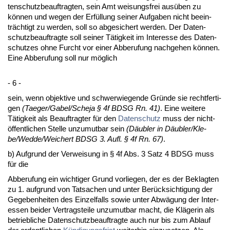
ten­schutz­be­auf­trag­ten, sein Amt wei­sungs­frei ausüben zu
können und we­gen der Erfüllung sei­ner Auf­ga­ben nicht be­ein­
träch­tigt zu wer­den, soll so ab­ge­si­chert wer­den. Der Da­ten­
schutz­be­auf­trag­te soll sei­ner Tätig­keit im In­ter­es­se des Da­ten­
schut­zes oh­ne Furcht vor ei­ner Ab­be­ru­fung nach­ge­hen können.
Ei­ne Ab­be­ru­fung soll nur möglich
- 6 -
sein, wenn ob­jek­ti­ve und schwer­wie­gen­de Gründe sie recht­fer­ti­
gen
(Ta­e­ger/Ga­bel/Sche­ja § 4f BDSG Rn. 41)
. Ei­ne wei­te­re
Tätig­keit als Be­auf­trag­ter für den
Da­ten­schutz
muss der nicht-
öffent­li­chen Stel­le un­zu­mut­bar sein
(Däubler in Däubler/Kle­
be/Wed­de/Wei­chert BDSG 3. Aufl. § 4f Rn. 67)
.
b) Auf­grund der Ver­wei­sung in § 4f Abs. 3 Satz 4 BDSG muss
für die
Ab­be­ru­fung ein wich­ti­ger Grund vor­lie­gen, der es der Be­klag­ten
zu 1. auf­grund von Tat­sa­chen und un­ter Berück­sich­ti­gung der
Ge­ge­ben­hei­ten des Ein­zel­falls so­wie un­ter Abwägung der In­ter­
es­sen bei­der Ver­trags­tei­le un­zu­mut­bar macht, die Kläge­rin als
be­trieb­li­che Da­ten­schutz­be­auf­trag­te auch nur bis zum Ab­lauf