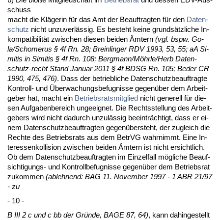
schuss
macht die Kläge­rin für das Amt der Be­auf­trag­ten für den
Da­ten­
schutz
nicht un­zu­verlässig. Es be­steht kei­ne grundsätz­li­che In­
kom­pa­ti­bi­lität zwi­schen die­sen bei­den Ämtern
(vgl. bspw. Go­
la/Schome­rus § 4f Rn. 28; Brein­lin­ger RDV 1993, 53, 55; aA Si­
mi­tis in Si­mi­tis § 4f Rn. 108; Berg­mann/Möhr­le/Herb Da­ten­
schutz-recht Stand Ja­nu­ar 2011 § 4f BDSG Rn. 105; Be­der CR
1990, 475, 476)
. Dass der be­trieb­li­che Da­ten­schutz­be­auf­trag­te
Kon­troll- und Über­wa­chungs­be­fug­nis­se ge­genüber dem Ar­beit­
ge­ber hat, macht ein
Be­triebs­rats­mit­glied
nicht ge­ne­rell für die­
sen Auf­ga­ben­be­reich un­ge­eig­net. Die Rechts­stel­lung des Ar­beit­
ge­bers wird nicht da­durch un­zulässig be­ein­träch­tigt, dass er ei­
nem Da­ten­schutz­be­auf­trag­ten ge­genüber­steht, der zu­gleich die
Rech­te des Be­triebs­rats aus dem Be­trVG wahr­nimmt. Ei­ne In­
ter­es­sen­kol­li­si­on zwi­schen bei­den Ämtern ist nicht er­sicht­lich.
Ob dem Da­ten­schutz­be­auf­trag­ten im Ein­zel­fall mögli­che Be­auf­
sich­ti­gungs- und Kon­troll­be­fug­nis­se ge­genüber dem Be­triebs­rat
zu­kom­men
(ab­leh­nend: BAG 11. No­vem­ber 1997 - 1 ABR 21/97
- zu
- 10 -
B III 2 c und c bb der Gründe, BA­GE 87, 64)
, kann da­hin­ge­stellt