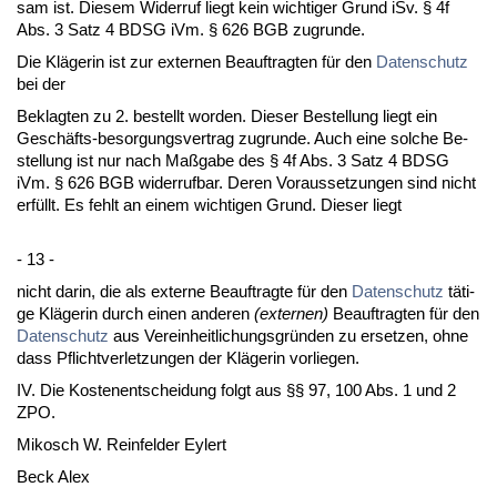
sam ist. Die­sem Wi­der­ruf liegt kein wich­ti­ger Grund iSv. § 4f
Abs. 3 Satz 4 BDSG iVm. § 626 BGB zu­grun­de.
Die Kläge­rin ist zur ex­ter­nen Be­auf­trag­ten für den
Da­ten­schutz
bei der
Be­klag­ten zu 2. be­stellt wor­den. Die­ser Be­stel­lung liegt ein
Geschäfts-be­sor­gungs­ver­trag zu­grun­de. Auch ei­ne sol­che Be­
stel­lung ist nur nach Maßga­be des § 4f Abs. 3 Satz 4 BDSG
iVm. § 626 BGB wi­der­ruf­bar. De­ren Vor­aus­set­zun­gen sind nicht
erfüllt. Es fehlt an ei­nem wich­ti­gen Grund. Die­ser liegt
- 13 -
nicht dar­in, die als ex­ter­ne Be­auf­trag­te für den
Da­ten­schutz
täti­
ge Kläge­rin durch ei­nen an­de­ren
(ex­ter­nen)
Be­auf­trag­ten für den
Da­ten­schutz
aus Ver­ein­heit­li­chungs­gründen zu er­set­zen, oh­ne
dass Pflicht­ver­let­zun­gen der Kläge­rin vor­lie­gen.
IV. Die Kos­ten­ent­schei­dung folgt aus §§ 97, 100 Abs. 1 und 2
ZPO.
Mi­kosch W. Rein­fel­der Ey­lert
Beck Alex