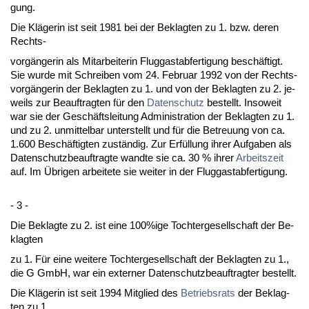
gung.
Die Kläge­rin ist seit 1981 bei der Be­klag­ten zu 1. bzw. de­ren
Rechts-
vorgänge­rin als Mit­ar­bei­te­rin Flug­gast­ab­fer­ti­gung beschäftigt.
Sie wur­de mit Schrei­ben vom 24. Fe­bru­ar 1992 von der Rechts­
vorgänge­rin der Be­klag­ten zu 1. und von der Be­klag­ten zu 2. je­
weils zur Be­auf­trag­ten für den
Da­ten­schutz
be­stellt. In­so­weit
war sie der Geschäfts­lei­tung Ad­mi­nis­tra­ti­on der Be­klag­ten zu 1.
und zu 2. un­mit­tel­bar un­ter­stellt und für die Be­treu­ung von ca.
1.600 Beschäftig­ten zuständig. Zur Erfüllung ih­rer Auf­ga­ben als
Da­ten­schutz­be­auf­trag­te wand­te sie ca. 30 % ih­rer
Ar­beits­zeit
auf. Im Übri­gen ar­bei­te­te sie wei­ter in der Flug­gast­ab­fer­ti­gung.
- 3 -
Die Be­klag­te zu 2. ist ei­ne 100%ige Toch­ter­ge­sell­schaft der Be­
klag­ten
zu 1. Für ei­ne wei­te­re Toch­ter­ge­sell­schaft der Be­klag­ten zu 1.,
die G GmbH, war ein ex­ter­ner Da­ten­schutz­be­auf­trag­ter be­stellt.
Die Kläge­rin ist seit 1994 Mit­glied des
Be­triebs­rats
der Be­klag­
ten zu 1.