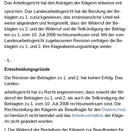
Das Ar­beits­ge­richt hat den Anträgen der Kläge­rin teil­wei­se ent-
spro­chen. Das Lan­des­ar­beits­ge­richt hat die Be­ru­fung der Be­
klag­ten zu 1. zurück­ge­wie­sen, das erst­in­stanz­li­che Ur­teil teil­
wei­se ab­geändert und fest­ge­stellt, dass der Wi­der­ruf der Be­
klag­ten zu 2. und der Wi­der­ruf und die Teilkündi­gung der Be­klag­
ten zu 1. vom 10. Ju­li 2008 rechts­un­wirk­sam sind. Mit der vom
Lan­des­ar­beits­ge­richt zu­ge­las­se­nen Re­vi­si­on ver­fol­gen die Be­
klag­ten zu 1. und 2. ih­re Kla­ge­ab­wei­sungs­anträge wei­ter.
- 5 -
Ent­schei­dungs­gründe
Die Re­vi­si­on der Be­klag­ten zu 1. und 2. hat kei­nen Er­folg. Das
Lan­des-
ar­beits­ge­richt hat zu Recht an­ge­nom­men, dass so­wohl der Wi­
der­ruf der Be­klag­ten zu 1. und 2. als auch die Teilkündi­gung der
Be­klag­ten zu 1. vom 10. Ju­li 2008 rechts­un­wirk­sam sind. Die
Rechts­stel­lung der Kläge­rin als Be­auf­trag­te für den
Da­ten­schutz
ist hier­durch nicht be­en­det und das
Ar­beits­verhält­nis
der Kläge­
rin nicht geändert wor­den.
I. Der Wi­der­ruf der Be­stel­lung der Kläge­rin zur Be­auf­trag­ten für