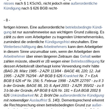
nis­ses
nach § 1 KSchG, nicht je­doch ei­ne
außer­or­dent­li­che
Kündi­gung
nach § 626 BGB recht-
- 8 -
fer­ti­gen können. Ei­ne außer­or­dent­li­che
be­triebs­be­ding­te Kündi­
gung
ist nur aus­nah­me­wei­se aus wich­ti­gem Grund zulässig. Es
zählt zu dem vom Ar­beit­ge­ber zu tra­gen­den Un­ter­neh­mer­ri­si­ko,
zu­min­dest die or­dent­li­che
Kündi­gungs­frist
ein­zu­hal­ten. Ei­ne
Wei­ter­beschäfti­gung
des
Ar­beit­neh­mers
kann dem Ar­beit­ge­ber
in die­sem Sin­ne un­zu­mut­bar sein, wenn der Ar­beit­ge­ber dem
Ar­beit­neh­mer
über ei­nen länge­ren Zeit­raum das
Ge­halt
wei­ter
zah­len müss­te, ob­wohl er zB we­gen ei­ner
Be­triebs­still­le­gung
für
des­sen Ar­beits­kraft über­haupt kei­ne Ver­wen­dung mehr hätte
(BAG 28. März 1985 - 2 AZR 113/84 - BA­GE 48, 220; 12. Ju­li
1995 - 2 AZR 762/94 - AP BGB § 626
Krank­heit
Nr. 7 = EzA
BGB § 626 nF Nr. 156; 5. Fe­bru­ar 1998 - 2 AZR 227/97 - zu II 3
b der Gründe, BA­GE 88, 10; 8. April 2003 - 2 AZR 355/02 - zu II
3 b bb der Gründe, AP BGB § 626 Nr. 181 = EzA BGB 2002 §
626
Unkünd­bar­keit
Nr. 2; Bröhl Die
außer­or­dent­li­che Kündi­gung
mit not­wen­di­ger
Aus­lauf­frist
S. 140)
. Dem­ent­spre­chend er­kennt
die Recht­spre­chung ei­nen be­triebs­be­ding­ten Grund zur
außer­