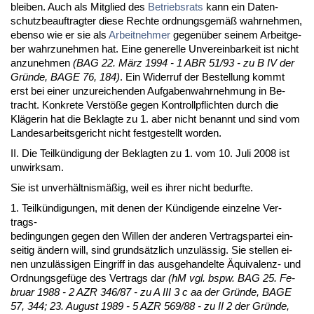
blei­ben. Auch als Mit­glied des
Be­triebs­rats
kann ein Da­ten­
schutz­be­auf­trag­ter die­se Rech­te ord­nungs­gemäß wahr­neh­men,
eben­so wie er sie als
Ar­beit­neh­mer
ge­genüber sei­nem Ar­beit­ge­
ber wahr­zu­neh­men hat. Ei­ne ge­ne­rel­le Un­ver­ein­bar­keit ist nicht
an­zu­neh­men
(BAG 22. März 1994 - 1 ABR 51/93 - zu B IV der
Gründe, BA­GE 76, 184)
. Ein Wi­der­ruf der Be­stel­lung kommt
erst bei ei­ner un­zu­rei­chen­den Auf­ga­ben­wahr­neh­mung in Be­
tracht. Kon­kre­te Verstöße ge­gen Kon­troll­pflich­ten durch die
Kläge­rin hat die Be­klag­te zu 1. aber nicht be­nannt und sind vom
Lan­des­ar­beits­ge­richt nicht fest­ge­stellt wor­den.
II. Die Teilkündi­gung der Be­klag­ten zu 1. vom 10. Ju­li 2008 ist
un­wirk­sam.
Sie ist un­verhält­nismäßig, weil es ih­rer nicht be­durf­te.
1. Teilkündi­gun­gen, mit de­nen der Kündi­gen­de ein­zel­ne Ver­
trags-
be­din­gun­gen ge­gen den Wil­len der an­de­ren Ver­trags­par­tei ein­
sei­tig ändern will, sind grundsätz­lich un­zulässig. Sie stel­len ei­
nen un­zulässi­gen Ein­griff in das aus­ge­han­del­te Äqui­va­lenz- und
Ord­nungs­gefüge des Ver­trags dar
(hM vgl. bspw. BAG 25. Fe­
bru­ar 1988 - 2 AZR 346/87 - zu A III 3 c aa der Gründe, BA­GE
57, 344; 23. Au­gust 1989 - 5 AZR 569/88 - zu II 2 der Gründe,