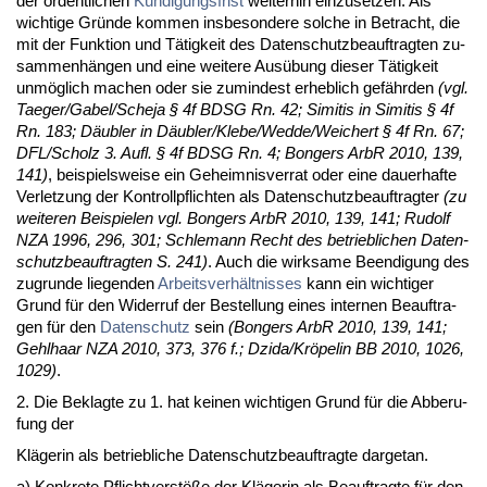
der or­dent­li­chen
Kündi­gungs­frist
wei­ter­hin ein­zu­set­zen. Als
wich­ti­ge Gründe kom­men ins­be­son­de­re sol­che in Be­tracht, die
mit der Funk­ti­on und Tätig­keit des Da­ten­schutz­be­auf­trag­ten zu­
sam­menhängen und ei­ne wei­te­re Ausübung die­ser Tätig­keit
unmöglich ma­chen oder sie zu­min­dest er­heb­lich gefähr­den
(vgl.
Ta­e­ger/Ga­bel/Sche­ja § 4f BDSG Rn. 42; Si­mi­tis in Si­mi­tis § 4f
Rn. 183; Däubler in Däubler/Kle­be/Wed­de/Wei­chert § 4f Rn. 67;
DFL/Scholz 3. Aufl. § 4f BDSG Rn. 4; Bon­gers ArbR 2010, 139,
141)
, bei­spiels­wei­se ein Ge­heim­nis­ver­rat oder ei­ne dau­er­haf­te
Ver­let­zung der Kon­troll­pflich­ten als Da­ten­schutz­be­auf­trag­ter
(zu
wei­te­ren Bei­spie­len vgl. Bon­gers ArbR 2010, 139, 141; Ru­dolf
NZA 1996, 296, 301; Schle­mann Recht des be­trieb­li­chen Da­ten­
schutz­be­auf­trag­ten S. 241)
. Auch die wirk­sa­me Be­en­di­gung des
zu­grun­de lie­gen­den
Ar­beits­verhält­nis­ses
kann ein wich­ti­ger
Grund für den Wi­der­ruf der Be­stel­lung ei­nes in­ter­nen Be­auf­tra­
gen für den
Da­ten­schutz
sein
(Bon­gers ArbR 2010, 139, 141;
Gehl­haar NZA 2010, 373, 376 f.; Dzi­da/Kröpe­lin BB 2010, 1026,
1029)
.
2. Die Be­klag­te zu 1. hat kei­nen wich­ti­gen Grund für die Ab­be­ru­
fung der
Kläge­rin als be­trieb­li­che Da­ten­schutz­be­auf­trag­te dar­ge­tan.
a) Kon­kre­te Pflicht­verstöße der Kläge­rin als Be­auf­trag­te für den