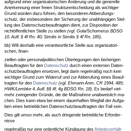
auf­grund ei­ner or­ga­ni­sa­to­ri­schen Ände­rung und die ge­ne­rel­le
An­er­ken­nung ei­ner frei­en Struk­tur­ent­schei­dung als wich­ti­ger
Grund würden da­zu führen, den be­son­de­ren Ab­be­ru­fungs­
schutz, der ins­be­son­de­re der Si­che­rung der un­abhängi­gen Stel­
lung des Da­ten­schutz­be­auf­trag­ten dient, zur Dis­po­si­ti­on der
nichtöffent­li­chen Stel­le zu stel­len
(vgl. Go­la/Schome­rus BDSG
10. Aufl. § 4f Rn. 40; Si­mi­tis in Si­mi­tis § 4f Rn. 185)
.
bb) Will des­halb ei­ne ver­ant­wort­li­che Stel­le aus or­ga­ni­sa­to­ri­
schen, fi­n­an-
ziel­len oder per­so­nal­po­li­ti­schen Über­le­gun­gen den bis­he­ri­gen
Be­auf­trag­ten für den
Da­ten­schutz
durch ei­nen ex­ter­nen Da­ten­
schutz­be­auf­trag­ten er­set­zen, liegt dar­in re­gelmäßig noch kein
wich­ti­ger Grund zum Wi­der­ruf und zur Ab­be­ru­fung ei­nes Be­auf­
trag­ten für den
Da­ten­schutz
(vgl. Eh­mann Anm. CR 1994, 485;
HWK/Lembke 4. Aufl. §§ 4f, 4g BDSG Rn. 18)
. Es be­darf viel­
mehr zwin­gen­der Gründe, die die Maßnah­me un­ab­weis­lich ma­
chen. Dies kann et­wa bei ei­nem dau­er­haf­ten Weg­fall der Auf­ga­
ben ei­nes be­trieb­li­chen Da­ten­schutz­be­auf­trag­ten der Fall sein.
Dies gilt um­so mehr, als auch drin­gen­de be­trieb­li­che Er­for­der­
nis­se
re­gelmäßig nur ei­ne or­dent­li­che Kündi­gung des
Ar­beits­verhält­