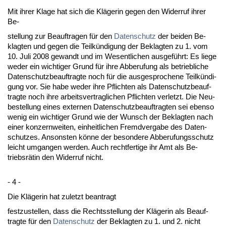
Mit ih­rer Kla­ge hat sich die Kläge­rin ge­gen den Wi­der­ruf ih­rer
Be-
stel­lung zur Be­auf­tra­gen für den
Da­ten­schutz
der bei­den Be­
klag­ten und ge­gen die Teilkündi­gung der Be­klag­ten zu 1. vom
10. Ju­li 2008 ge­wandt und im We­sent­li­chen aus­geführt: Es lie­ge
we­der ein wich­ti­ger Grund für ih­re Ab­be­ru­fung als be­trieb­li­che
Da­ten­schutz­be­auf­trag­te noch für die aus­ge­spro­che­ne Teilkündi­
gung vor. Sie ha­be we­der ih­re Pflich­ten als Da­ten­schutz­be­auf­
trag­te noch ih­re ar­beits­ver­trag­li­chen Pflich­ten ver­letzt. Die Neu­
be­stel­lung ei­nes ex­ter­nen Da­ten­schutz­be­auf­trag­ten sei eben­so
we­nig ein wich­ti­ger Grund wie der Wunsch der Be­klag­ten nach
ei­ner kon­zern­wei­ten, ein­heit­li­chen Fremd­ver­ga­be des Da­ten­
schut­zes. An­sons­ten könne der be­son­de­re Ab­be­ru­fungs­schutz
leicht um­gan­gen wer­den. Auch recht­fer­ti­ge ihr Amt als Be­
triebsrätin den Wi­der­ruf nicht.
- 4 -
Die Kläge­rin hat zu­letzt be­an­tragt
fest­zu­stel­len, dass die Rechts­stel­lung der Kläge­rin als Be­auf­
trag­te für den
Da­ten­schutz
der Be­klag­ten zu 1. und 2. nicht