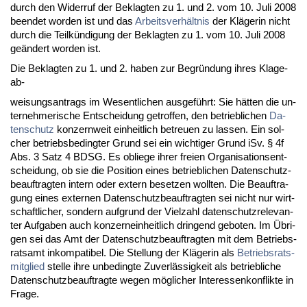
durch den Wi­der­ruf der Be­klag­ten zu 1. und 2. vom 10. Ju­li 2008
be­en­det wor­den ist und das
Ar­beits­verhält­nis
der Kläge­rin nicht
durch die Teilkündi­gung der Be­klag­ten zu 1. vom 10. Ju­li 2008
geändert wor­den ist.
Die Be­klag­ten zu 1. und 2. ha­ben zur Be­gründung ih­res Kla­ge­
ab-
wei­sungs­an­trags im We­sent­li­chen aus­geführt: Sie hätten die un­
ter­neh­me­ri­sche Ent­schei­dung ge­trof­fen, den be­trieb­li­chen
Da­
ten­schutz
kon­zern­weit ein­heit­lich be­treu­en zu las­sen. Ein sol­
cher be­triebs­be­ding­ter Grund sei ein wich­ti­ger Grund iSv. § 4f
Abs. 3 Satz 4 BDSG. Es ob­lie­ge ih­rer frei­en Or­ga­ni­sa­ti­ons­ent­
schei­dung, ob sie die Po­si­ti­on ei­nes be­trieb­li­chen Da­ten­schutz­
be­auf­trag­ten in­tern oder ex­tern be­set­zen woll­ten. Die Be­auf­tra­
gung ei­nes ex­ter­nen Da­ten­schutz­be­auf­trag­ten sei nicht nur wirt­
schaft­li­cher, son­dern auf­grund der Viel­zahl da­ten­schutz­re­le­van­
ter Auf­ga­ben auch kon­zern­ein­heit­lich drin­gend ge­bo­ten. Im Übri­
gen sei das Amt der Da­ten­schutz­be­auf­trag­ten mit dem Be­triebs­
rats­amt in­kom­pa­ti­bel. Die Stel­lung der Kläge­rin als
Be­triebs­rats­
mit­glied
stel­le ih­re un­be­ding­te Zu­verlässig­keit als be­trieb­li­che
Da­ten­schutz­be­auf­trag­te we­gen mögli­cher In­ter­es­sen­kon­flik­te in
Fra­ge.