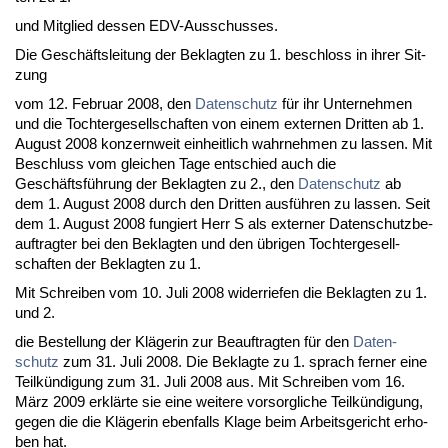
und Mit­glied des­sen EDV-Aus­schus­ses.
Die Geschäfts­lei­tung der Be­klag­ten zu 1. be­schloss in ih­rer Sit­
zung
vom 12. Fe­bru­ar 2008, den
Da­ten­schutz
für ihr Un­ter­neh­men
und die Toch­ter­ge­sell­schaf­ten von ei­nem ex­ter­nen Drit­ten ab 1.
Au­gust 2008 kon­zern­weit ein­heit­lich wahr­neh­men zu las­sen. Mit
Be­schluss vom glei­chen Ta­ge ent­schied auch die
Geschäftsführung der Be­klag­ten zu 2., den
Da­ten­schutz
ab
dem 1. Au­gust 2008 durch den Drit­ten ausführen zu las­sen. Seit
dem 1. Au­gust 2008 fun­giert Herr S als ex­ter­ner Da­ten­schutz­be­
auf­trag­ter bei den Be­klag­ten und den übri­gen Toch­ter­ge­sell­
schaf­ten der Be­klag­ten zu 1.
Mit Schrei­ben vom 10. Ju­li 2008 wi­der­rie­fen die Be­klag­ten zu 1.
und 2.
die Be­stel­lung der Kläge­rin zur Be­auf­trag­ten für den
Da­ten­
schutz
zum 31. Ju­li 2008. Die Be­klag­te zu 1. sprach fer­ner ei­ne
Teilkündi­gung zum 31. Ju­li 2008 aus. Mit Schrei­ben vom 16.
März 2009 erklärte sie ei­ne wei­te­re vor­sorg­li­che Teilkündi­gung,
ge­gen die die Kläge­rin eben­falls Kla­ge beim Ar­beits­ge­richt er­ho­
ben hat.