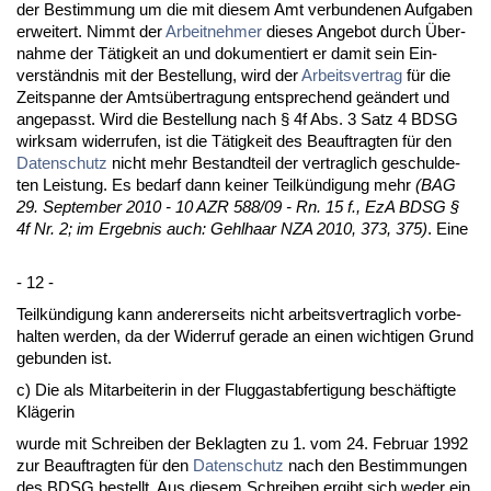
der Be­stim­mung um die mit die­sem Amt ver­bun­de­nen Auf­ga­ben
er­wei­tert. Nimmt der
Ar­beit­neh­mer
die­ses An­ge­bot durch Über­
nah­me der Tätig­keit an und do­ku­men­tiert er da­mit sein Ein­
verständ­nis mit der Be­stel­lung, wird der
Ar­beits­ver­trag
für die
Zeit­span­ne der Amtsüber­tra­gung ent­spre­chend geändert und
an­ge­passt. Wird die Be­stel­lung nach § 4f Abs. 3 Satz 4 BDSG
wirk­sam wi­der­ru­fen, ist die Tätig­keit des Be­auf­trag­ten für den
Da­ten­schutz
nicht mehr Be­stand­teil der ver­trag­lich ge­schul­de­
ten Leis­tung. Es be­darf dann kei­ner Teilkündi­gung mehr
(BAG
29. Sep­tem­ber 2010 - 10 AZR 588/09 - Rn. 15 f., EzA BDSG §
4f Nr. 2; im Er­geb­nis auch: Gehl­haar NZA 2010, 373, 375)
. Ei­ne
- 12 -
Teilkündi­gung kann an­de­rer­seits nicht ar­beits­ver­trag­lich vor­be­
hal­ten wer­den, da der Wi­der­ruf ge­ra­de an ei­nen wich­ti­gen Grund
ge­bun­den ist.
c) Die als Mit­ar­bei­te­rin in der Flug­gast­ab­fer­ti­gung beschäftig­te
Kläge­rin
wur­de mit Schrei­ben der Be­klag­ten zu 1. vom 24. Fe­bru­ar 1992
zur Be­auf­trag­ten für den
Da­ten­schutz
nach den Be­stim­mun­gen
des BDSG be­stellt. Aus die­sem Schrei­ben er­gibt sich we­der ein