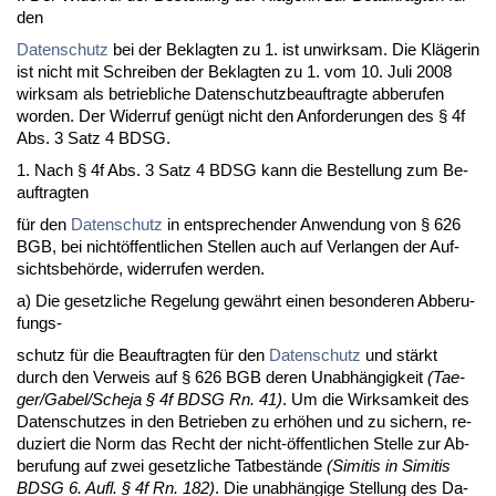
den
Da­ten­schutz
bei der Be­klag­ten zu 1. ist un­wirk­sam. Die Kläge­rin
ist nicht mit Schrei­ben der Be­klag­ten zu 1. vom 10. Ju­li 2008
wirk­sam als be­trieb­li­che Da­ten­schutz­be­auf­trag­te ab­be­ru­fen
wor­den. Der Wi­der­ruf genügt nicht den An­for­de­run­gen des § 4f
Abs. 3 Satz 4 BDSG.
1. Nach § 4f Abs. 3 Satz 4 BDSG kann die Be­stel­lung zum Be­
auf­trag­ten
für den
Da­ten­schutz
in ent­spre­chen­der An­wen­dung von § 626
BGB, bei nichtöffent­li­chen Stel­len auch auf Ver­lan­gen der Auf­
sichts­behörde, wi­der­ru­fen wer­den.
a) Die ge­setz­li­che Re­ge­lung gewährt ei­nen be­son­de­ren Ab­be­ru­
fungs-
schutz für die Be­auf­trag­ten für den
Da­ten­schutz
und stärkt
durch den Ver­weis auf § 626 BGB de­ren Un­abhängig­keit
(Ta­e­
ger/Ga­bel/Sche­ja § 4f BDSG Rn. 41)
. Um die Wirk­sam­keit des
Da­ten­schut­zes in den Be­trie­ben zu erhöhen und zu si­chern, re­
du­ziert die Norm das Recht der nicht-öffent­li­chen Stel­le zur Ab­
be­ru­fung auf zwei ge­setz­li­che Tat­bestände
(Si­mi­tis in Si­mi­tis
BDSG 6. Aufl. § 4f Rn. 182)
. Die un­abhängi­ge Stel­lung des Da­