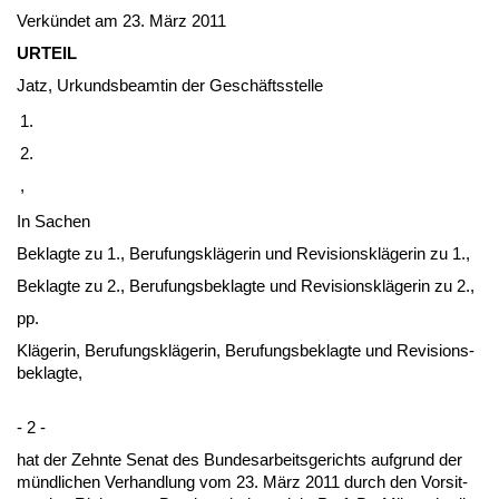
Verkündet am 23. März 2011
UR­TEIL
Jatz, Ur­kunds­be­am­tin der Geschäfts­stel­le
1.
2.
,
In Sa­chen
Be­klag­te zu 1., Be­ru­fungskläge­rin und Re­vi­si­onskläge­rin zu 1.,
Be­klag­te zu 2., Be­ru­fungs­be­klag­te und Re­vi­si­onskläge­rin zu 2.,
pp.
Kläge­rin, Be­ru­fungskläge­rin, Be­ru­fungs­be­klag­te und Re­vi­si­ons­
be­klag­te,
- 2 -
hat der Zehn­te Se­nat des Bun­des­ar­beits­ge­richts auf­grund der
münd­li­chen Ver­hand­lung vom 23. März 2011 durch den Vor­sit­