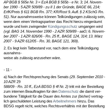
AP BGB § 565e Nr. 3 = EzA BGB § 565b - e Nr. 3; 14. No­vem­
ber 1990 - 5 AZR 509/89 - zu II 1 der Gründe, BA­GE 66, 214;
ErfK/Preis § 611 BGB Rn. 377; KR/Rost 9. Aufl. § 2 KSchG Rn.
51)
. Nur aus­nahms­wei­se können Teilkündi­gun­gen zulässig sein,
wenn dem ei­nen Ver­trags­part­ner das Recht hier­zu ein­geräumt
wur­de und kein zwin­gen­der
Kündi­gungs­schutz
um­gan­gen wird
(vgl. BAG 14. No­vem­ber 1990 - 2 AZR 509/89 - aaO; 6. No­vem­
ber 2007 - 1 AZR 826/06 - Rn. 25 ff., BA­GE 124, 314; 13. März
2007 - 9 AZR 612/05 - Rn. 30, BA­GE 121, 369)
.
2. Es liegt kein Tat­be­stand vor, nach dem ei­ne Teilkündi­gung
aus­nahms-
wei­se als zulässig an­zu­se­hen wäre.
- 11 -
a) Nach der Recht­spre­chung des Se­nats
(29. Sep­tem­ber 2010 -
10 AZR
29
588/09 - Rn. 10 ff., EzA BDSG § 4f Nr. 2)
tritt mit der Be­stel­lung
zum in­ter­nen Be­auf­trag­ten für den
Da­ten­schutz
die da­mit ver­
bun­de­ne Tätig­keit für die Dau­er des Am­tes zur
(bis­her)
ver­trag­
lich ge­schul­de­ten Leis­tung des
Ar­beit­neh­mers
hin­zu. Das
BDSG re­gelt nicht, wel­ches Rechts­verhält­nis mit der Be­stel­lung