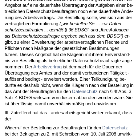
An­ge­bot auf ei­ne dau­er­haf­te Über­tra­gung der Auf­ga­ben ei­ner be­
trieb­li­chen Da­ten­schutz­be­auf­trag­ten noch ei­ne dau­er­haf­te Ände­
rung des Ar­beits­ver­trags. Die Be­stel­lung soll­te, wie sich aus der
ver­trag­li­chen For­mu­lie­rung
(
„
wir be­stel­len Sie ... zur Da­ten­
schutz­be­auf­trag­ten ... gemäß § 36 BDSG“ und „Ih­re Auf­ga­ben
als Da­ten­schutz­be­auf­trag­te er­ge­ben sich aus dem BDSG“)
er­
gibt, zu ei­ner Er­wei­te­rung der ar­beits­ver­trag­li­chen Rech­te und
Pflich­ten nach Maßga­be der ge­setz­li­chen Be­stim­mun­gen
führen. Die­ses An­ge­bot hat die Kläge­rin mit ih­rem Ein­verständ­
nis zur Be­stel­lung als be­trieb­li­che Da­ten­schutz­be­auf­trag­te an­ge­
nom­men. Der
Ar­beits­ver­trag
ist dem­nach für die Dau­er der
Über­tra­gung des Am­tes und der da­mit ver­bun­de­nen Tätig­keit -
auflösend be­dingt - er­wei­tert wor­den. Ei­ner Teilkündi­gung be­
durf­te es des­halb nicht, wenn die Kläge­rin nach der Be­stel­lung in
das Amt der Be­auf­trag­ten für den
Da­ten­schutz
nach § 4f Abs. 3
Satz 4 BDSG wirk­sam von die­sem ab­be­ru­fen wor­den wäre. Sie
ist überflüssig, da­mit un­verhält­nismäßig und un­wirk­sam.
III. Zu­tref­fend hat das Lan­des­ar­beits­ge­richt wei­ter er­kannt, dass
der
Wi­der­ruf der Be­stel­lung zur Be­auf­trag­ten für den
Da­ten­schutz
bei der Be­klag­ten zu 2. mit Schrei­ben vom 10. Ju­li 2008 un­wirk­