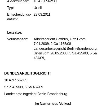
Akten­zeichen:
10 AZR 562/09
Typ:
Urteil
Ent­scheid­ungs­
23.03.2011
datum:
Leit­sätze:
Vor­ins­tan­zen:
Arbeitsgericht Cottbus, Urteil vom
7.01.2009, 2 Ca 1165/08
Landesarbeitsgericht Berlin-Brandenburg,
Urteil vom 28.05.2009, 5 Sa 425/09, 5 Sa
434/09, ...
BUN­DES­AR­BEITS­GERICHT
10 AZR 562/09
5 Sa 425/09, 5 Sa 434/09
Lan­des­ar­beits­ge­richt Ber­lin-Bran­den­burg
Im Na­men des Vol­kes!