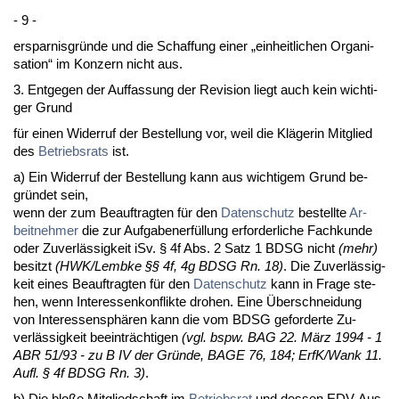
- 9 -
er­spar­nis­gründe und die Schaf­fung ei­ner „ein­heit­li­chen Or­ga­ni­
sa­ti­on“ im Kon­zern nicht aus.
3. Ent­ge­gen der Auf­fas­sung der Re­vi­si­on liegt auch kein wich­ti­
ger Grund
für ei­nen Wi­der­ruf der Be­stel­lung vor, weil die Kläge­rin Mit­glied
des
Be­triebs­rats
ist.
a) Ein Wi­der­ruf der Be­stel­lung kann aus wich­ti­gem Grund be­
gründet sein,
wenn der zum Be­auf­trag­ten für den
Da­ten­schutz
be­stell­te
Ar­
beit­neh­mer
die zur Auf­ga­ben­erfüllung er­for­der­li­che Fach­kun­de
oder Zu­verlässig­keit iSv. § 4f Abs. 2 Satz 1 BDSG nicht
(mehr)
be­sitzt
(HWK/Lembke §§ 4f, 4g BDSG Rn. 18)
. Die Zu­verlässig­
keit ei­nes Be­auf­trag­ten für den
Da­ten­schutz
kann in Fra­ge ste­
hen, wenn In­ter­es­sen­kon­flik­te dro­hen. Ei­ne Über­schnei­dung
von In­ter­es­sensphären kann die vom BDSG ge­for­der­te Zu­
verlässig­keit be­ein­träch­ti­gen
(vgl. bspw. BAG 22. März 1994 - 1
ABR 51/93 - zu B IV der Gründe, BA­GE 76, 184; ErfK/Wank 11.
Aufl. § 4f BDSG Rn. 3)
.
b) Die bloße Mit­glied­schaft im
Be­triebs­rat
und des­sen EDV-Aus­