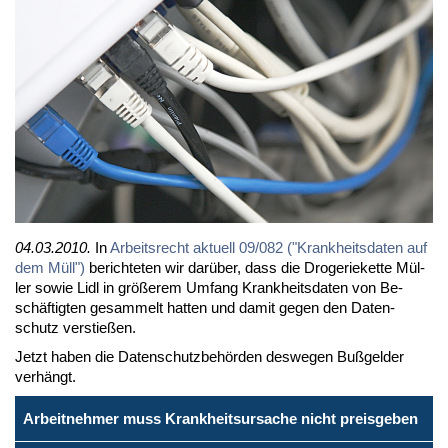
04.03.2010.
In
Ar­beits­recht ak­tu­ell 09/082 ("Krank­heits­da­ten auf
dem Müll")
be­rich­te­ten wir dar­über, dass die Dro­ge­rie­ket­te Mül­
ler so­wie Lidl in grö­ße­rem Um­fang Krank­heits­da­ten von Be­
schäf­tig­ten ge­sam­melt hat­ten und da­mit ge­gen den Da­ten­
schutz ver­stie­ßen.
Jetzt ha­ben die Da­ten­schutz­be­hör­den des­we­gen Buß­gel­der
ver­hängt.
Arbeitnehmer muss Krankheitsursache nicht preisgeben