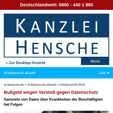
Deutschlandweit:
0800 - 440 1 880
Menü
» Zur Desktop-Ansicht
Arbeitsrecht aktuell
Jahr
m.hensche.de
>
Arbeitsrecht aktuell
>
Arbeitsrecht 2010
Buß­geld we­gen Ver­stoß ge­gen Da­ten­schutz
Sam­meln von Da­ten über Krank­hei­ten der Be­schäf­tig­ten
hat Fol­gen