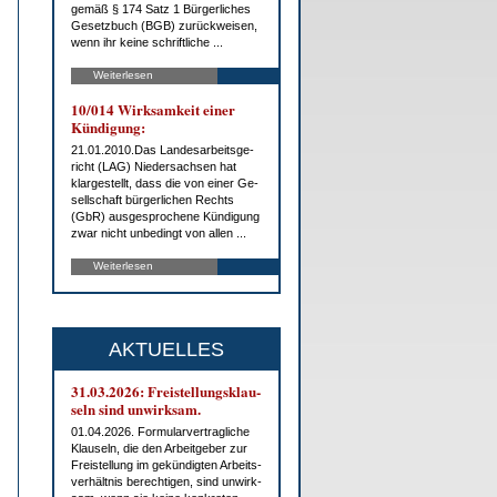
ge­mäß § 174 Satz 1 Bür­ger­li­ches
Ge­setz­buch (BGB) zu­rück­wei­sen,
wenn ihr kei­ne schrift­li­che ...
Weiterlesen
10/014 Wirk­sam­keit ei­ner
Kün­di­gung:
21.01.2010.Das Lan­des­ar­beits­ge­
richt (LAG) Nie­der­sach­sen hat
klar­ge­stellt, dass die von ei­ner Ge­
sell­schaft bür­ger­li­chen Rechts
(GbR) aus­ge­spro­che­ne Kün­di­gung
zwar nicht un­be­dingt von al­len ...
Weiterlesen
AKTUELLES
31.03.2026: Frei­stel­lungs­klau­
seln sind un­wirk­sam.
01.04.2026. For­mu­lar­ver­trag­li­che
Klau­seln, die den Ar­beit­ge­ber zur
Frei­stel­lung im ge­kün­dig­ten Ar­beits­
ver­hält­nis be­rech­ti­gen, sind un­wirk­