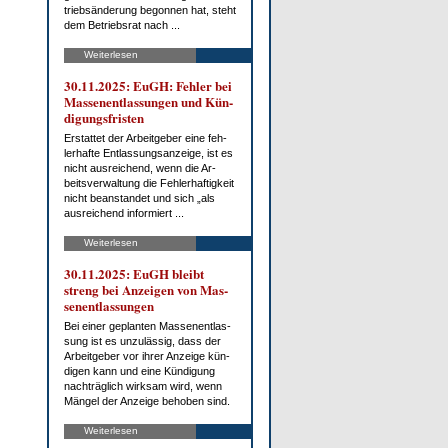
trieb­s­än­de­rung be­gon­nen hat, steht
dem Be­triebs­rat nach ...
Weiterlesen
30.11.2025: EuGH: Feh­ler bei
Mas­sen­ent­las­sun­gen und Kün­
di­gungs­fris­ten
Er­stat­tet der Ar­beit­ge­ber ei­ne feh­
ler­haf­te Ent­las­sungs­an­zei­ge, ist es
nicht aus­rei­chend, wenn die Ar­
beits­ver­wal­tung die Feh­ler­haf­tig­keit
nicht be­an­stan­det und sich „als
aus­rei­chend in­for­miert ...
Weiterlesen
30.11.2025: EuGH bleibt
streng bei An­zei­gen von Mas­
sen­ent­las­sun­gen
Bei ei­ner ge­plan­ten Mas­sen­ent­las­
sung ist es un­zu­läs­sig, dass der
Ar­beit­ge­ber vor ih­rer An­zei­ge kün­
di­gen kann und ei­ne Kün­di­gung
nach­träg­lich wirk­sam wird, wenn
Män­gel der An­zei­ge be­ho­ben sind.
Weiterlesen