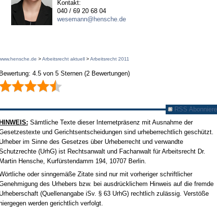
Kontakt:
040 / 69 20 68 04
wesemann@hensche.de
www.hensche.de
>
Arbeitsrecht aktuell
>
Arbeitsrecht 2011
Bewertung:
4.5
von
5
Sternen
(
2
Bewertungen)
RSS Abonniere
HINWEIS:
Sämtliche Texte dieser Internetpräsenz mit Ausnahme der
Gesetzestexte und Gerichtsentscheidungen sind urheberrechtlich geschützt.
Urheber im Sinne des Gesetzes über Urheberrecht und verwandte
Schutzrechte (UrhG) ist Rechtsanwalt und Fachanwalt für Arbeitsrecht Dr.
Martin Hensche, Kurfürstendamm 194, 10707 Berlin.
Wörtliche oder sinngemäße Zitate sind nur mit vorheriger schriftlicher
Genehmigung des Urhebers bzw. bei ausdrücklichem Hinweis auf die fremde
Urheberschaft (Quellenangabe iSv. § 63 UrhG) rechtlich zulässig. Verstöße
hiergegen werden gerichtlich verfolgt.