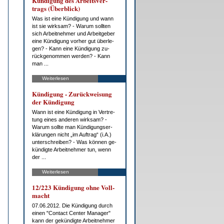
Kün­di­gung des Ar­beits­ver­
trags (Über­blick)
Was ist ei­ne Kün­di­gung und wann
ist sie wirk­sam? - War­um soll­ten
sich Ar­beit­neh­mer und Ar­beit­ge­ber
ei­ne Kün­di­gung vor­her gut über­le­
gen? - Kann ei­ne Kün­di­gung zu­
rück­ge­nom­men wer­den? - Kann
man ...
Weiterlesen
Kün­di­gung - Zu­rück­wei­sung
der Kün­di­gung
Wann ist ei­ne Kün­di­gung in Ver­tre­
tung ei­nes an­de­ren wirk­sam? -
War­um soll­te man Kün­di­gungs­er­
klä­run­gen nicht „im Auf­trag“ (i.A.)
un­ter­schrei­ben? - Was kön­nen ge­
kün­dig­te Ar­beit­neh­mer tun, wenn
der ...
Weiterlesen
12/223 Kün­di­gung oh­ne Voll­
macht
07.06.2012. Die Kün­di­gung durch
ei­nen "Con­tact Cen­ter Ma­na­ger"
kann der ge­kün­dig­te Ar­beit­neh­mer