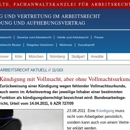
LTE, FACHANWALTSKANZLEI FÜR ARBEITSRECH
G UND VERTRETUNG IM ARBEITSRECHT
NDUNG UND AUFHEBUNGSVERTRAG
|
|
|
itsrecht
Gesetze zum Arbeitsrecht
Urteile zum Arbeitsrecht
Presse
|
|
|
eitsrecht Muster
Ratgeber Gebühren
Webinare
Kanzleiprofil
nover
Köln
München
Nürnberg
Stuttgart
Anwälte
ARBEITSRECHT AKTUELL // 11/163
Kün­di­gung mit Voll­macht, aber oh­ne Voll­machts­ur­kun­
Zu­rück­wei­sung ei­ner Kün­di­gung we­gen feh­len­der Voll­machts­ur­kun­de,
auch wenn im Ar­beits­ver­trag der je­wei­li­ge In­ha­ber ei­ner be­stimm­ten
Funk­ti­on als kün­di­gungs­be­rech­tigt be­zeich­net wird: Bun­des­ar­beits­ge­
richt, Ur­teil vom 14.04.2011, 6 AZR 727/09
23.08.2011.
Ei­ne
Kün­di­gung
muss
nicht vom Ar­beit­ge­ber per­sön­lich,
son­dern kann auch von ei­nem Ver­tre­
ter er­klärt wer­den.