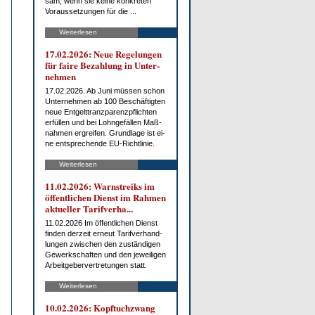
sam, wenn sie kei­ne kon­kre­ten
Vor­aus­set­zun­gen für die ...
Weiterlesen
17.02.2026: Neue Re­ge­lun­gen
für fai­re Be­zah­lung in Un­ter­
neh­men
17.02.2026. Ab Ju­ni müs­sen schon
Un­ter­neh­men ab 100 Be­schäf­tig­ten
neue Ent­gelt­tranz­pa­renz­pflich­ten
er­fül­len und bei Lohn­ge­fäl­len Maß­
nah­men er­grei­fen. Grund­la­ge ist ei­
ne ent­spre­chen­de EU-Richt­li­nie.
Weiterlesen
11.02.2026: Warn­streiks im
öf­fent­li­chen Dienst im Rah­men
ak­tu­el­ler Ta­rif­ver­ha...
11.02.2026 Im öf­fent­li­chen Dienst
fin­den der­zeit er­neut Ta­rif­ver­hand­
lun­gen zwi­schen den zu­stän­di­gen
Ge­werk­schaf­ten und den je­wei­li­gen
Ar­beit­ge­ber­ver­tre­tun­gen statt.
Weiterlesen
10.02.2026: Kopf­tuch­zwang