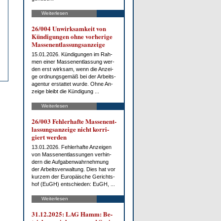
Weiterlesen
26/004 Un­wirk­sam­keit von
Kün­di­gun­gen oh­ne vor­he­ri­ge
Mas­sen­ent­las­sungs­an­zei­ge
15.01.2026. Kün­di­gun­gen im Rah­
men ei­ner Mas­sen­ent­las­sung wer­
den erst wirk­sam, wenn die An­zei­
ge ord­nungs­ge­mäß bei der Ar­beits­
agen­tur er­stat­tet wur­de. Oh­ne An­
zei­ge bleibt die Kün­di­gung ...
Weiterlesen
26/003 Feh­ler­haf­te Mas­sen­ent­
las­sungs­an­zei­ge nicht kor­ri­
giert wer­den
13.01.2026. Feh­ler­haf­te An­zei­gen
von Mas­sen­ent­las­sun­gen ver­hin­
dern die Auf­ga­ben­wahr­neh­mung
der Ar­beits­ver­wal­tung. Dies hat vor
kur­zem der Eu­ro­päi­sche Ge­richts­
hof (EuGH) ent­schie­den: EuGH, ...
Weiterlesen
31.12.2025: LAG Hamm: Be­