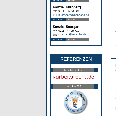
Kanzlei Nürnberg
0911 - 95 33 207
nuernberg@hensche.de
Anfahrt
Details
Kanzlei Stuttgart
0711 - 47 09 710
stuttgart@hensche.de
Anfahrt
Details
REFERENZEN
Arbeitsrecht.de
Jura Uni SB