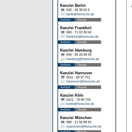
Kanzlei Berlin
030 - 26 39 62 0
berlin@hensche.de
Anfahrt
Details
Kanzlei Frankfurt
069 - 71 03 30 04
frankfurt@hensche.de
Anfahrt
Details
Kanzlei Hamburg
040 - 69 20 68 04
hamburg@hensche.de
Anfahrt
Details
Kanzlei Hannover
0511 - 89 97 701
hannover@hensche.de
Anfahrt
Details
Kanzlei Köln
0221 - 70 90 718
koeln@hensche.de
Anfahrt
Details
Kanzlei München
089 - 21 56 88 63
muenchen@hensche.de
Anfahrt
Details