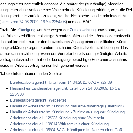
las­sungs­lei­ter na­ment­lich ge­nannt. Als spä­ter der (zu­stän­di­ge) Nie­der­las­
sungs­lei­ter oh­ne Vor­la­ge ei­ner Voll­macht die Kün­di­gung er­klär­te, wies die Rei­
ni­gungs­kraft sie zu­rück - zu­recht, so das Hes­si­sche Lan­des­ar­beits­ge­richt
(
Ur­teil vom 24.08.2009, 16 Sa 2254/08
) und das BAG.
Fa­zit: Die
Kün­di­gung
war hier we­gen der
Zu­rück­wei­sung
un­wirk­sam, wo­mit
das Ar­beits­ver­hält­nis erst ei­ni­ge Mo­na­te spä­ter en­de­te. Per­so­nal­ver­ant­wort­li­
che soll­ten nicht nur für den be­weis­ba­ren Zu­gang ei­ner schrift­li­chen Kün­di­
gungs­er­klä­rung sor­gen, son­dern auch ei­ne Ori­gi­nal­voll­macht bei­fü­gen. Das
ist nur dann nicht nö­tig, wenn der Ver­tre­ter be­reits den ge­kün­dig­ten Ar­beits­
ver­trag un­ter­zeich­net hat oder kün­di­gungs­be­rech­tig­te Per­so­nen aus­nahms­
wei­se im Ar­beits­ver­trag na­ment­lich ge­nannt wer­den.
Nä­he­re In­for­ma­tio­nen fin­den Sie hier:
Bun­des­ar­beits­ge­richt, Ur­teil vom 14.04.2011, 6 AZR 727/09
Hes­si­sches Lan­des­ar­beits­ge­richt, Ur­teil vom 24.08.2009, 16 Sa
2254/08
Bun­des­ar­beits­ge­richt (Web­sei­te)
Hand­buch Ar­beits­recht: Kün­di­gung des Ar­beits­ver­trags (Über­blick)
Hand­buch Ar­beits­recht: Kün­di­gung - Zu­rück­wei­sung der Kün­di­gung
Ar­beits­recht ak­tu­ell: 12/223 Kün­di­gung oh­ne Voll­macht
Ar­beits­recht ak­tu­ell: 10/014 Wirk­sam­keit ei­ner Kün­di­gung
Ar­beits­recht ak­tu­ell: 05/04 BAG: Kün­di­gung im Na­men ei­ner GbR