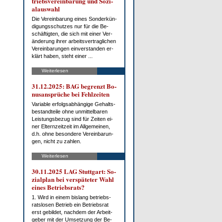
triebs­ver­ein­ba­rung und So­zi­
al­aus­wahl
Die Ver­ein­ba­rung ei­nes Son­der­kün­
di­gungs­schut­zes nur für die Be­
schäf­tig­ten, die sich mit ei­ner Ver­
än­de­rung ih­rer ar­beits­ver­trag­li­chen
Ver­ein­ba­run­gen ein­ver­stan­den er­
klärt ha­ben, steht ei­ner ...
Weiterlesen
31.12.2025: BAG be­grenzt Bo­
nus­an­sprü­che bei Fehl­zei­ten
Va­ria­ble er­folgs­ab­hän­gi­ge Ge­halts­
be­stand­tei­le oh­ne un­mit­tel­ba­ren
Leis­tungs­be­zug sind für Zei­ten ei­
ner El­tern­zeit­zeit im All­ge­mei­nen,
d.h. oh­ne be­son­de­re Ver­ein­ba­run­
gen, nicht zu zah­len.
Weiterlesen
30.11.2025 LAG Stutt­gart: So­
zi­al­plan bei ver­spä­te­ter Wahl
ei­nes Be­triebs­rats?
1. Wird in ei­nem bis­lang be­triebs­
rats­lo­sen Be­trieb ein Be­triebs­rat
erst ge­bil­det, nach­dem der Ar­beit­
ge­ber mit der Um­set­zung der Be­