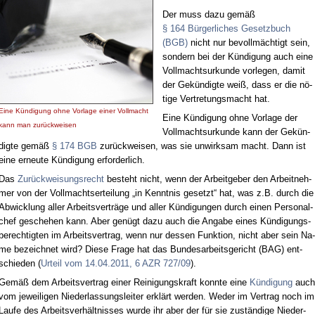
Der muss da­zu ge­mäß
§ 164 Bür­ger­li­ches Ge­setz­buch
(BGB)
nicht nur be­voll­mäch­tigt sein,
son­dern bei der Kün­di­gung auch ei­ne
Voll­machts­ur­kun­de vor­le­gen, da­mit
der Ge­kün­dig­te weiß, dass er die nö­
ti­ge Ver­tre­tungs­macht hat.
Ei­ne Kün­di­gung oh­ne Vor­la­ge ei­ner Voll­macht
Ei­ne Kün­di­gung oh­ne Vor­la­ge der
kann man zu­rück­wei­sen
Voll­machts­ur­kun­de kann der Ge­kün­
dig­te ge­mäß
§ 174 BGB
zu­rück­wei­sen, was sie un­wirk­sam macht. Dann ist
ei­ne er­neu­te Kün­di­gung er­for­der­lich.
Das
Zu­rück­wei­sungs­recht
be­steht nicht, wenn der Ar­beit­ge­ber den Ar­beit­neh­
mer von der Voll­machts­er­tei­lung „in Kennt­nis ge­setzt“ hat, was z.B. durch die
Ab­wick­lung al­ler Ar­beits­ver­trä­ge und al­ler Kün­di­gun­gen durch ei­nen Per­so­nal­
chef ge­sche­hen kann. Aber ge­nügt da­zu auch die An­ga­be ei­nes Kün­di­gungs­
be­rech­tig­ten im Ar­beits­ver­trag, wenn nur des­sen Funk­ti­on, nicht aber sein Na­
me be­zeich­net wird? Die­se Fra­ge hat das Bun­des­ar­beits­ge­richt (BAG) ent­
schie­den (
Ur­teil vom 14.04.2011, 6 AZR 727/09
).
Ge­mäß dem Ar­beits­ver­trag ei­ner Rei­ni­gungs­kraft konn­te ei­ne
Kün­di­gung
auch
vom je­wei­li­gen Nie­der­las­sungs­lei­ter er­klärt wer­den. We­der im Ver­trag noch im
Lau­fe des Ar­beits­ver­hält­nis­ses wur­de ihr aber der für sie zu­stän­di­ge Nie­der­