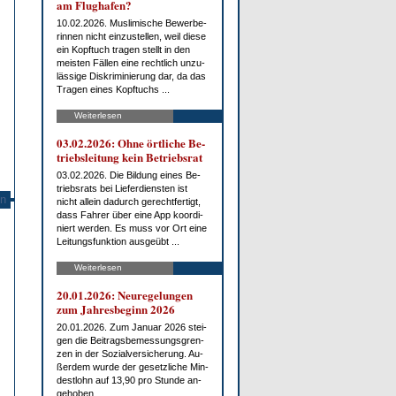
am Flug­ha­fen?
10.02.2026. Mus­li­mi­sche Be­wer­be­
rin­nen nicht ein­zu­stel­len, weil die­se
ein Kopf­tuch tra­gen stellt in den
meis­ten Fäl­len ei­ne recht­lich un­zu­
läs­si­ge Dis­kri­mi­nie­rung dar, da das
Tra­gen ei­nes Kopf­tuchs ...
Weiterlesen
03.02.2026: Oh­ne ört­li­che Be­
triebs­lei­tung kein Be­triebs­rat
03.02.2026. Die Bil­dung ei­nes Be­
triebs­rats bei Lie­fer­diens­ten ist
n
nicht al­lein da­durch ge­recht­fer­tigt,
dass Fah­rer über ei­ne App ko­or­di­
niert wer­den. Es muss vor Ort ei­ne
Lei­tungs­funk­ti­on aus­ge­übt ...
Weiterlesen
20.01.2026: Neu­re­ge­lun­gen
zum Jah­res­be­ginn 2026
20.01.2026. Zum Ja­nu­ar 2026 stei­
gen die Bei­trags­be­mes­sungs­gren­
zen in der So­zi­al­ver­si­che­rung. Au­
ßer­dem wur­de der ge­setz­li­che Min­
dest­lohn auf 13,90 pro St­un­de an­
ge­ho­ben.