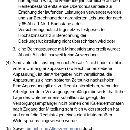
durchgeführt wird, ab Rentenbeginn sämtliche auf den
Rentenbestand entfallende Überschussanteile zur
Erhöhung der laufenden Leistungen verwendet werden
und zur Berechnung der garantierten Leistung der nach
§ 65 Abs. 1 Nr. 1 Buchstabe a des
Versicherungsaufsichtsgesetzes festgesetzte
Höchstzinssatz zur Berechnung der
Deckungsrückstellung nicht überschritten wird oder
3.
eine Beitragszusage mit Mindestleistung erteilt wurde;
Absatz 5 findet insoweit keine Anwendung.
(4)
Sind laufende Leistungen nach Absatz 1 nicht oder nicht in
vollem Umfang anzupassen (zu Recht unterbliebene
Anpassung), ist der Arbeitgeber nicht verpflichtet, die
Anpassung zu einem späteren Zeitpunkt nachzuholen.
Eine Anpassung gilt als zu Recht unterblieben, wenn der
Arbeitgeber dem Versorgungsempfänger die wirtschaftliche
Lage des Unternehmens schriftlich dargelegt, der
Versorgungsempfänger nicht binnen drei Kalendermonaten
nach Zugang der Mitteilung schriftlich widersprochen hat
und er auf die Rechtsfolgen eines nicht fristgemäßen
Widerspruchs hingewiesen wurde.
(5)
Soweit
betriebliche Altersversorgung
durch