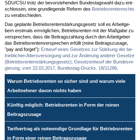
SDU/CSU trotz der be­vor­ste­hen­den Bun­des­tags­wahl da­zu ent­
schlos­sen, ei­ne grund­le­gen­de Re­form des
Be­triebs­ren­ten­rechts
zu ver­ab­schie­den.
Das ge­plan­te Be­triebs­ren­ten­stär­kungs­ge­setz soll es Ar­beit­ge­
bern erst­mals er­mög­li­chen, Be­triebs­ren­ten mit der Maß­ga­be zu
ver­spre­chen, dass die Bei­trags­zah­lung durch den Ar­beit­ge­ber
das Be­triebs­ren­ten­ver­spre­chen er­füllt (rei­ne Bei­trags­zu­sa­ge,
"pay and for­get"):
Ent­wurf ei­nes Ge­set­zes zur Stär­kung der be­
trieb­li­chen Al­ters­ver­sor­gung und zur Än­de­rung an­de­rer Ge­set­ze
(Be­triebs­ren­ten­stär­kungs­ge­setz), Ge­setz­ent­wurf der Bun­des­re­
gie­rung, vom 22.02.2017, Bun­des­tag-Drucks. 18/11286
.
Warum Betriebsrenten so sicher sind und warum viele
Arbeitnehmer davon nichts haben
Künftig möglich: Betriebsrenten in Form der reinen
Beitragszusage
Tarifvertrag als notwendige Grundlage für Betriebsrenten
in Form einer reinen Beitragszusage