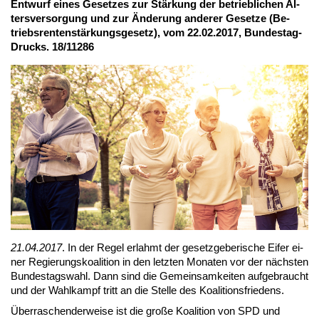
Ent­wurf ei­nes Ge­set­zes zur Stär­kung der be­trieb­li­chen Al­
ters­ver­sor­gung und zur Än­de­rung an­de­rer Ge­set­ze (Be­
triebs­ren­ten­stär­kungs­ge­setz), vom 22.02.2017, Bun­des­tag-
Drucks. 18/11286
21.04.2017
. In der Re­gel er­lahmt der ge­setz­ge­be­ri­sche Ei­fer ei­
ner Re­gie­rungs­ko­ali­ti­on in den letz­ten Mo­na­ten vor der nächs­ten
Bun­des­tags­wahl. Dann sind die Ge­mein­sam­kei­ten auf­ge­braucht
und der Wahl­kampf tritt an die Stel­le des Ko­ali­ti­ons­frie­dens.
Über­ra­schen­der­wei­se ist die gro­ße Ko­ali­ti­on von SPD und