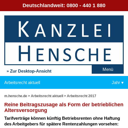
Deutschlandweit:
0800 - 440 1 880
Menü
» Zur Desktop-Ansicht
Arbeitsrecht aktuell
Jahr
m.hensche.de
>
Arbeitsrecht aktuell
>
Arbeitsrecht 2017
Rei­ne Bei­trags­zu­sa­ge als Form der be­trieb­li­chen
Al­ters­ver­sor­gung
Ta­rif­ver­trä­ge kön­nen künf­tig Be­triebs­ren­ten oh­ne Haf­tung
des Ar­beit­ge­bers für spä­te­re Ren­ten­zah­lun­gen vor­se­hen: