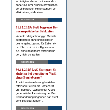
schäf­tig­ten, die sich mit ei­ner Ver­
än­de­rung ih­rer ar­beits­ver­trag­li­chen
Ver­ein­ba­run­gen ein­ver­stan­den er­
klärt ha­ben, steht ei­ner ...
Weiterlesen
31.12.2025: BAG be­grenzt Bo­
nus­an­sprü­che bei Fehl­zei­ten
Va­ria­ble er­folgs­ab­hän­gi­ge Ge­halts­
be­stand­tei­le oh­ne un­mit­tel­ba­ren
Leis­tungs­be­zug sind für Zei­ten ei­
ner El­tern­zeit­zeit im All­ge­mei­nen,
d.h. oh­ne be­son­de­re Ver­ein­ba­run­
gen, nicht zu zah­len.
Weiterlesen
30.11.2025 LAG Stutt­gart: So­
zi­al­plan bei ver­spä­te­ter Wahl
ei­nes Be­triebs­rats?
1. Wird in ei­nem bis­lang be­triebs­
rats­lo­sen Be­trieb ein Be­triebs­rat
erst ge­bil­det, nach­dem der Ar­beit­
ge­ber mit der Um­set­zung der Be­
trieb­s­än­de­rung be­gon­nen hat, steht
dem Be­triebs­rat nach ...
Weiterlesen