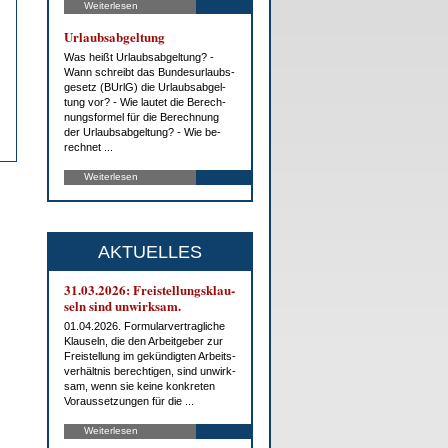
Weiterlesen
Ur­laubs­ab­gel­tung
Was heißt Ur­laubs­ab­gel­tung? -
Wann schreibt das Bun­des­ur­laubs­
ge­setz (BUrlG) die Ur­laubs­ab­gel­
tung vor? - Wie lau­tet die Be­rech­
nungs­for­mel für die Be­rech­nung
der Ur­laubs­ab­gel­tung? - Wie be­
rech­net ...
Weiterlesen
AKTUELLES
31.03.2026: Frei­stel­lungs­klau­
seln sind un­wirk­sam.
01.04.2026. For­mu­lar­ver­trag­li­che
Klau­seln, die den Ar­beit­ge­ber zur
Frei­stel­lung im ge­kün­dig­ten Ar­beits­
ver­hält­nis be­rech­ti­gen, sind un­wirk­
sam, wenn sie kei­ne kon­kre­ten
Vor­aus­set­zun­gen für die ...
Weiterlesen