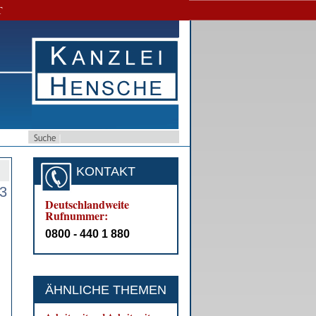
T
KONTAKT
93
Deutschlandweite
Rufnummer:
0800 - 440 1 880
ÄHNLICHE THEMEN