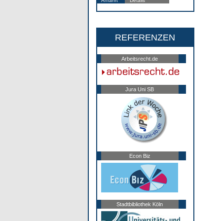
Anfahrt
Details
REFERENZEN
Arbeitsrecht.de
Jura Uni SB
Econ Biz
Stadtbibliothek Köln