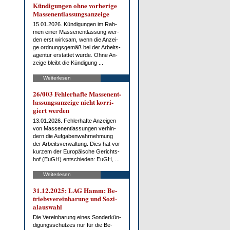
Kün­di­gun­gen oh­ne vor­he­ri­ge
Mas­sen­ent­las­sungs­an­zei­ge
15.01.2026. Kün­di­gun­gen im Rah­
men ei­ner Mas­sen­ent­las­sung wer­
den erst wirk­sam, wenn die An­zei­
ge ord­nungs­ge­mäß bei der Ar­beits­
agen­tur er­stat­tet wur­de. Oh­ne An­
zei­ge bleibt die Kün­di­gung ...
Weiterlesen
26/003 Feh­ler­haf­te Mas­sen­ent­
las­sungs­an­zei­ge nicht kor­ri­
giert wer­den
13.01.2026. Feh­ler­haf­te An­zei­gen
von Mas­sen­ent­las­sun­gen ver­hin­
dern die Auf­ga­ben­wahr­neh­mung
der Ar­beits­ver­wal­tung. Dies hat vor
kur­zem der Eu­ro­päi­sche Ge­richts­
hof (EuGH) ent­schie­den: EuGH, ...
Weiterlesen
31.12.2025: LAG Hamm: Be­
triebs­ver­ein­ba­rung und So­zi­
al­aus­wahl
Die Ver­ein­ba­rung ei­nes Son­der­kün­
di­gungs­schut­zes nur für die Be­