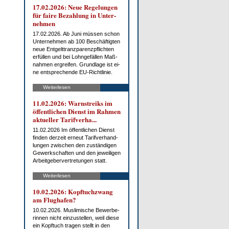
17.02.2026: Neue Re­ge­lun­gen
für fai­re Be­zah­lung in Un­ter­
neh­men
17.02.2026. Ab Ju­ni müs­sen schon
Un­ter­neh­men ab 100 Be­schäf­tig­ten
neue Ent­gelt­tranz­pa­renz­pflich­ten
er­fül­len und bei Lohn­ge­fäl­len Maß­
nah­men er­grei­fen. Grund­la­ge ist ei­
ne ent­spre­chen­de EU-Richt­li­nie.
Weiterlesen
11.02.2026: Warn­streiks im
öf­fent­li­chen Dienst im Rah­men
ak­tu­el­ler Ta­rif­ver­ha...
11.02.2026 Im öf­fent­li­chen Dienst
fin­den der­zeit er­neut Ta­rif­ver­hand­
lun­gen zwi­schen den zu­stän­di­gen
Ge­werk­schaf­ten und den je­wei­li­gen
Ar­beit­ge­ber­ver­tre­tun­gen statt.
Weiterlesen
10.02.2026: Kopf­tuch­zwang
am Flug­ha­fen?
10.02.2026. Mus­li­mi­sche Be­wer­be­
rin­nen nicht ein­zu­stel­len, weil die­se
ein Kopf­tuch tra­gen stellt in den