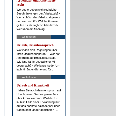
Ar­beits­zeit und Ar­beits­zeit­
recht
Wor­aus er­ge­ben sich recht­li­che
Be­schrän­kun­gen der Ar­beits­zeit? -
Wen schützt das Ar­beits­zeit­ge­setz
und wen nicht? - Wel­che Gren­zen
gel­ten für die täg­li­che Ar­beits­zeit? -
Wer kann am Sonn­tag ...
Weiterlesen
Ur­laub, Ur­laubs­an­spruch
Wo fin­den sich Re­ge­lun­gen über
Ih­ren Ur­laubs­an­spruch? - Wer hat
An­spruch auf Er­ho­lungs­ur­laub? -
Wie lang ist Ihr ge­setz­li­cher Min­
des­t­ur­laub? - Wie lan­ge ist der Ur­
laub für Ju­gend­li­che und für ...
Weiterlesen
Ur­laub und Krank­heit
Ha­ben Sie auch dann An­spruch auf
Ur­laub, wenn Sie das gan­ze Jahr
über krank wa­ren? - Wird der Ur­
laub im Fal­le ei­ner Er­kran­kung nur
auf das nächs­te Ka­len­der­jahr über­
tra­gen oder län­ger ge­si­chert? - ...