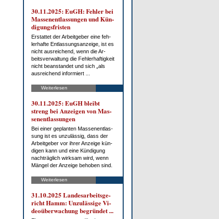
30.11.2025: EuGH: Feh­ler bei
Mas­sen­ent­las­sun­gen und Kün­
di­gungs­fris­ten
Er­stat­tet der Ar­beit­ge­ber ei­ne feh­
ler­haf­te Ent­las­sungs­an­zei­ge, ist es
nicht aus­rei­chend, wenn die Ar­
beits­ver­wal­tung die Feh­ler­haf­tig­keit
nicht be­an­stan­det und sich „als
aus­rei­chend in­for­miert ...
Weiterlesen
30.11.2025: EuGH bleibt
streng bei An­zei­gen von Mas­
sen­ent­las­sun­gen
Bei ei­ner ge­plan­ten Mas­sen­ent­las­
sung ist es un­zu­läs­sig, dass der
Ar­beit­ge­ber vor ih­rer An­zei­ge kün­
di­gen kann und ei­ne Kün­di­gung
nach­träg­lich wirk­sam wird, wenn
Män­gel der An­zei­ge be­ho­ben sind.
Weiterlesen
31.10.2025 Lan­des­ar­beits­ge­
richt Hamm: Un­zu­läs­si­ge Vi­
deo­über­wa­chung be­grün­det ...