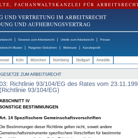
LTE, FACHANWALTSKANZLEI FÜR ARBEITSRECH
G UND VERTRETUNG IM ARBEITSRECHT
NDUNG UND AUFHEBUNGSVERTRAG
|
|
|
itsrecht
Gesetze zum Arbeitsrecht
Urteile zum Arbeitsrecht
Presse
|
|
|
eitsrecht Muster
Ratgeber Gebühren
Webinare
Kanzleiprofil
nover
Köln
München
Nürnberg
Stuttgart
Anwälte
GESETZE ZUM ARBEITSRECHT
03: Richtlinie 93/104/EG des Rates vom 23.11.19
(Richtlinie 93/104/EG)
ABSCHNITT IV
SONSTIGE BESTIMMUNGEN
Art. 14 Spezifischere Gemeinschaftsvorschriften
Die Bestimmungen dieser Richtlinie gelten nicht, soweit andere
Gemeinschaftsinstrumente spezifischere Vorschriften für bestimmte