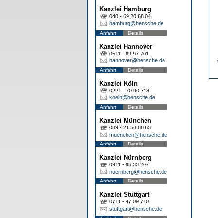
Kanzlei Hamburg
040 - 69 20 68 04
hamburg@hensche.de
Anfahrt
Details
Kanzlei Hannover
0511 - 89 97 701
hannover@hensche.de
Anfahrt
Details
Kanzlei Köln
0221 - 70 90 718
koeln@hensche.de
Anfahrt
Details
Kanzlei München
089 - 21 56 88 63
muenchen@hensche.de
Anfahrt
Details
Kanzlei Nürnberg
0911 - 95 33 207
nuernberg@hensche.de
Anfahrt
Details
Kanzlei Stuttgart
0711 - 47 09 710
stuttgart@hensche.de