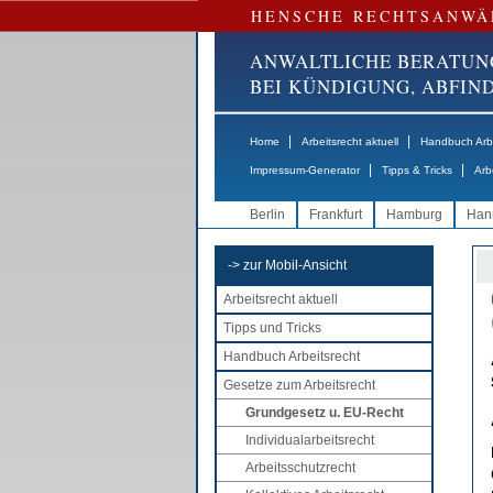
HENSCHE RECHTSANWÄ
ANWALTLICHE BERATUN
BEI KÜNDIGUNG, ABFI
|
|
Home
Arbeitsrecht aktuell
Handbuch Arbe
|
|
Impressum-Generator
Tipps & Tricks
Arb
Berlin
Frankfurt
Hamburg
Han
-> zur Mobil-Ansicht
Arbeitsrecht aktuell
Tipps und Tricks
Handbuch Arbeitsrecht
Gesetze zum Arbeitsrecht
Grundgesetz u. EU-Recht
Individualarbeitsrecht
Arbeitsschutzrecht