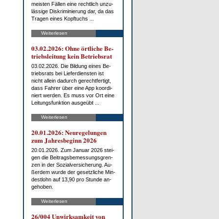
meis­ten Fäl­len ei­ne recht­lich un­zu­
läs­si­ge Dis­kri­mi­nie­rung dar, da das
Tra­gen ei­nes Kopf­tuchs ...
Weiterlesen
03.02.2026: Oh­ne ört­li­che Be­
triebs­lei­tung kein Be­triebs­rat
03.02.2026. Die Bil­dung ei­nes Be­
triebs­rats bei Lie­fer­diens­ten ist
nicht al­lein da­durch ge­recht­fer­tigt,
dass Fah­rer über ei­ne App ko­or­di­
niert wer­den. Es muss vor Ort ei­ne
Lei­tungs­funk­ti­on aus­ge­übt ...
Weiterlesen
20.01.2026: Neu­re­ge­lun­gen
zum Jah­res­be­ginn 2026
20.01.2026. Zum Ja­nu­ar 2026 stei­
gen die Bei­trags­be­mes­sungs­gren­
zen in der So­zi­al­ver­si­che­rung. Au­
ßer­dem wur­de der ge­setz­li­che Min­
dest­lohn auf 13,90 pro St­un­de an­
ge­ho­ben.
Weiterlesen
26/004 Un­wirk­sam­keit von