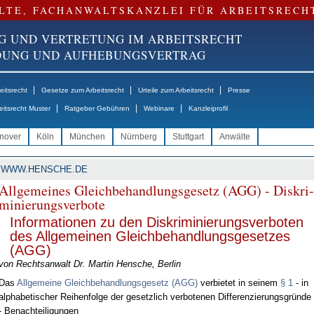
LTE, FACHANWALTSKANZLEI FÜR ARBEITSRECH
G UND VERTRETUNG IM ARBEITSRECHT
NDUNG UND AUFHEBUNGSVERTRAG
|
|
|
itsrecht
Gesetze zum Arbeitsrecht
Urteile zum Arbeitsrecht
Presse
|
|
|
eitsrecht Muster
Ratgeber Gebühren
Webinare
Kanzleiprofil
nover
Köln
München
Nürnberg
Stuttgart
Anwälte
WWW.HENSCHE.DE
All­ge­mei­nes Gleich­be­hand­lungs­ge­setz (AGG) - Dis­kri­
mi­nie­rungs­ver­bo­te
In­for­ma­tio­nen zu den Dis­kri­mi­nie­rungs­ver­bo­ten
des All­ge­mei­nen Gleich­be­hand­lungs­ge­set­zes
(AGG)
von Rechts­an­walt Dr. Mar­tin Hen­sche, Ber­lin
Das
All­ge­mei­ne Gleich­be­hand­lungs­ge­setz (AGG)
ver­bie­tet in sei­nem
§ 1
- in
al­pha­be­ti­scher Rei­hen­fol­ge der ge­setz­lich ver­bo­te­nen Dif­fe­ren­zie­rungs­gründe
- Be­nach­tei­li­gun­gen