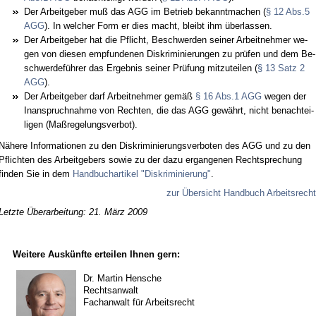
Der Ar­beit­ge­ber muß das AGG im Be­trieb be­kannt­ma­chen (
§ 12 Abs.5
AGG
). In wel­cher Form er dies macht, bleibt ihm über­las­sen.
Der Ar­beit­ge­ber hat die Pflicht, Be­schwer­den sei­ner Ar­beit­neh­mer we­
gen von die­sen emp­fun­de­nen Dis­kri­mi­nie­run­gen zu prüfen und dem Be­
schwer­deführer das Er­geb­nis sei­ner Prüfung mit­zu­tei­len (
§ 13 Satz 2
AGG
).
Der Ar­beit­ge­ber darf Ar­beit­neh­mer gemäß
§ 16 Abs.1 AGG
we­gen der
In­an­spruch­nah­me von Rech­ten, die das AGG gewährt, nicht be­nach­tei­
li­gen (Maßre­ge­lungs­ver­bot).
Nähe­re In­for­ma­tio­nen zu den Dis­kri­mi­nie­rungs­ver­bo­ten des AGG und zu den
Pflich­ten des Ar­beit­ge­bers so­wie zu der da­zu er­gan­ge­nen Recht­spre­chung
fin­den Sie in dem
Hand­buch­ar­ti­kel "Dis­kri­mi­nie­rung"
.
zur Über­sicht Hand­buch Ar­beits­recht
Letzte Überarbeitung: 21. März 2009
Weitere Auskünfte erteilen Ihnen gern:
Dr. Martin Hensche
Rechtsanwalt
Fachanwalt für Arbeitsrecht