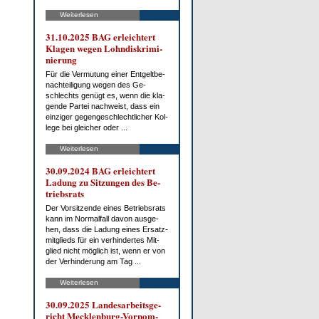
Weiterlesen
31.10.2025 BAG er­leich­tert
Kla­gen we­gen Lohn­dis­kri­mi­
nie­rung
Für die Ver­mu­tung ei­ner Ent­gelt­be­
nach­tei­li­gung we­gen des Ge­
schlechts ge­nügt es, wenn die kla­
gen­de Par­tei nach­weist, dass ein
ein­zi­ger ge­gen­ge­schlecht­li­cher Kol­
le­ge bei glei­cher oder ...
Weiterlesen
30.09.2024 BAG er­leich­tert
La­dung zu Sit­zun­gen des Be­
triebs­rats
Der Vor­sit­zen­de ei­nes Be­triebs­rats
kann im Nor­mal­fall da­von aus­ge­
hen, dass die La­dung ei­nes Er­satz­
mit­glieds für ein ver­hin­der­tes Mit­
glied nicht mög­lich ist, wenn er von
der Ver­hin­de­rung am Tag ...
Weiterlesen
30.09.2025 Lan­des­ar­beits­ge­
richt Meck­len­burg-Vor­pom­