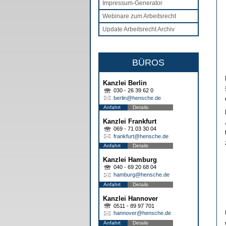
Impressum-Generator
Webinare zum Arbeitsrecht
Update Arbeitsrecht Archiv
BÜROS
Kanzlei Berlin
030 - 26 39 62 0
berlin@hensche.de
Anfahrt
Details
Kanzlei Frankfurt
069 - 71 03 30 04
frankfurt@hensche.de
Anfahrt
Details
Kanzlei Hamburg
040 - 69 20 68 04
hamburg@hensche.de
Anfahrt
Details
Kanzlei Hannover
0511 - 89 97 701
hannover@hensche.de
Anfahrt
Details