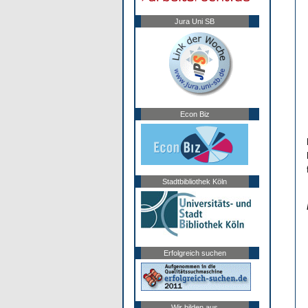
Jura Uni SB
Econ Biz
Stadtbibliothek Köln
Erfolgreich suchen
Wir bilden aus