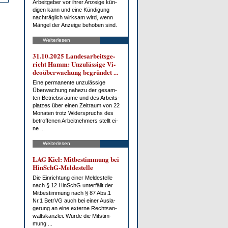
Ar­beit­ge­ber vor ih­rer An­zei­ge kün­
di­gen kann und ei­ne Kün­di­gung
nach­träg­lich wirk­sam wird, wenn
Män­gel der An­zei­ge be­ho­ben sind.
Weiterlesen
31.10.2025 Lan­des­ar­beits­ge­
richt Hamm: Un­zu­läs­si­ge Vi­
deo­über­wa­chung be­grün­det ...
Ei­ne per­ma­nen­te un­zu­läs­si­ge
Über­wa­chung na­he­zu der ge­sam­
ten Be­triebs­räu­me und des Ar­beits­
plat­zes über ei­nen Zeit­raum von 22
Mo­na­ten trotz Wi­der­spruchs des
be­trof­fe­nen Ar­beit­neh­mers stellt ei­
ne ...
Weiterlesen
LAG Kiel: Mit­be­stim­mung bei
HinSchG-Mel­de­stel­le
Die Ein­rich­tung ei­ner Mel­de­stel­le
nach § 12 HinSchG un­ter­fällt der
Mit­be­stim­mung nach § 87 Abs.1
Nr.1 Be­trVG auch bei ei­ner Aus­la­
ge­rung an ei­ne ex­ter­ne Rechts­an­
walts­kanz­lei. Wür­de die Mit­stim­
mung ...