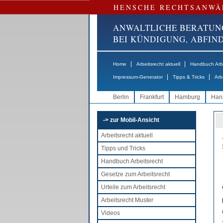
HENSCHE RECHTSANWÄ
ANWALTLICHE BERATUN
BEI KÜNDIGUNG, ABFI
|
|
Home
Arbeitsrecht aktuell
Handbuch Arbe
|
|
Impressum-Generator
Tipps & Tricks
Arb
Berlin
Frankfurt
Hamburg
Han
-> zur Mobil-Ansicht
Arbeitsrecht aktuell
Tipps und Tricks
Handbuch Arbeitsrecht
Gesetze zum Arbeitsrecht
Urteile zum Arbeitsrecht
Arbeitsrecht Muster
Videos