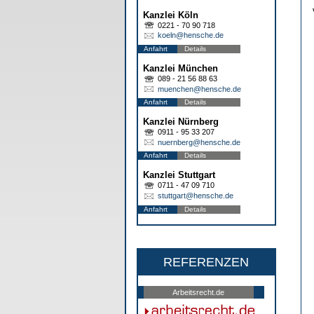
Kanzlei Köln
0221 - 70 90 718
koeln@hensche.de
Anfahrt
Details
Kanzlei München
089 - 21 56 88 63
muenchen@hensche.de
Anfahrt
Details
Kanzlei Nürnberg
0911 - 95 33 207
nuernberg@hensche.de
Anfahrt
Details
Kanzlei Stuttgart
0711 - 47 09 710
stuttgart@hensche.de
Anfahrt
Details
REFERENZEN
Arbeitsrecht.de