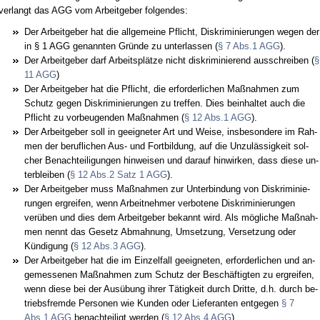
ver­langt das AGG vom Ar­beit­ge­ber fol­gen­des:
Der Ar­beit­ge­ber hat die all­ge­mei­ne Pflicht, Dis­kri­mi­nie­run­gen we­gen der
in § 1 AGG ge­nann­ten Gründe zu un­ter­las­sen (
§ 7 Abs.1 AGG
).
Der Ar­beit­ge­ber darf Ar­beitsplätze nicht dis­kri­mi­nie­rend aus­schrei­ben (
§
11 AGG
)
Der Ar­beit­ge­ber hat die Pflicht, die er­for­der­li­chen Maßnah­men zum
Schutz ge­gen Dis­kri­mi­nie­run­gen zu tref­fen. Dies be­inhal­tet auch die
Pflicht zu vor­beu­gen­den Maßnah­men (
§ 12 Abs.1 AGG
).
Der Ar­beit­ge­ber soll in ge­eig­ne­ter Art und Wei­se, ins­be­son­de­re im Rah­
men der be­ruf­li­chen Aus- und Fort­bil­dung, auf die Un­zulässig­keit sol­
cher Be­nach­tei­li­gun­gen hin­wei­sen und dar­auf hin­wir­ken, dass die­se un­
ter­blei­ben (
§ 12 Abs.2 Satz 1 AGG
).
Der Ar­beit­ge­ber muss Maßnah­men zur Un­ter­bin­dung von Dis­kri­mi­nie­
run­gen er­grei­fen, wenn Ar­beit­neh­mer ver­bo­te­ne Dis­kri­mi­nie­run­gen
verüben und dies dem Ar­beit­ge­ber be­kannt wird. Als mögli­che Maßnah­
men nennt das Ge­setz Ab­mah­nung, Um­set­zung, Ver­set­zung oder
Kündi­gung (
§ 12 Abs.3 AGG
).
Der Ar­beit­ge­ber hat die im Ein­zel­fall ge­eig­ne­ten, er­for­der­li­chen und an­
ge­mes­se­nen Maßnah­men zum Schutz der Beschäftig­ten zu er­grei­fen,
wenn die­se bei der Ausübung ih­rer Tätig­keit durch Drit­te, d.h. durch be­
triebs­frem­de Per­so­nen wie Kun­den oder Lie­fe­ran­ten ent­ge­gen
§ 7
Abs.1 AGG
be­nach­tei­ligt wer­den (
§ 12 Abs.4 AGG
).