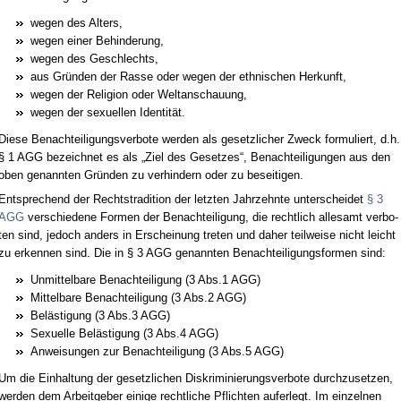
we­gen des Al­ters,
we­gen ei­ner Be­hin­de­rung,
we­gen des Ge­schlechts,
aus Gründen der Ras­se oder we­gen der eth­ni­schen Her­kunft,
we­gen der Re­li­gi­on oder Welt­an­schau­ung,
we­gen der se­xu­el­len Iden­tität.
Die­se Be­nach­tei­li­gungs­ver­bo­te wer­den als ge­setz­li­cher Zweck for­mu­liert, d.h.
§ 1 AGG be­zeich­net es als „Ziel des Ge­set­zes“, Be­nach­tei­li­gun­gen aus den
oben ge­nann­ten Gründen zu ver­hin­dern oder zu be­sei­ti­gen.
Ent­spre­chend der Rechts­tra­di­ti­on der letz­ten Jahr­zehn­te un­ter­schei­det
§ 3
AGG
ver­schie­de­ne For­men der Be­nach­tei­li­gung, die recht­lich al­le­samt ver­bo­
ten sind, je­doch an­ders in Er­schei­nung tre­ten und da­her teil­wei­se nicht leicht
zu er­ken­nen sind. Die in § 3 AGG ge­nann­ten Be­nach­tei­li­gungs­for­men sind:
Un­mit­tel­ba­re Be­nach­tei­li­gung (3 Abs.1 AGG)
Mit­tel­ba­re Be­nach­tei­li­gung (3 Abs.2 AGG)
Belästi­gung (3 Abs.3 AGG)
Se­xu­el­le Belästi­gung (3 Abs.4 AGG)
An­wei­sun­gen zur Be­nach­tei­li­gung (3 Abs.5 AGG)
Um die Ein­hal­tung der ge­setz­li­chen Dis­kri­mi­nie­rungs­ver­bo­te durch­zu­set­zen,
wer­den dem Ar­beit­ge­ber ei­ni­ge recht­li­che Pflich­ten auf­er­legt. Im ein­zel­nen