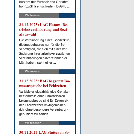
kur­zem der Eu­ro­päi­sche Ge­richts­
hof (EuGH) ent­schie­den: EuGH, ...
Weiterlesen
31.12.2025: LAG Hamm: Be­
triebs­ver­ein­ba­rung und So­zi­
al­aus­wahl
Die Ver­ein­ba­rung ei­nes Son­der­kün­
di­gungs­schut­zes nur für die Be­
schäf­tig­ten, die sich mit ei­ner Ver­
än­de­rung ih­rer ar­beits­ver­trag­li­chen
Ver­ein­ba­run­gen ein­ver­stan­den er­
klärt ha­ben, steht ei­ner ...
Weiterlesen
31.12.2025: BAG be­grenzt Bo­
nus­an­sprü­che bei Fehl­zei­ten
Va­ria­ble er­folgs­ab­hän­gi­ge Ge­halts­
be­stand­tei­le oh­ne un­mit­tel­ba­ren
Leis­tungs­be­zug sind für Zei­ten ei­
ner El­tern­zeit­zeit im All­ge­mei­nen,
d.h. oh­ne be­son­de­re Ver­ein­ba­run­
gen, nicht zu zah­len.
Weiterlesen
30.11.2025 LAG Stutt­gart: So­