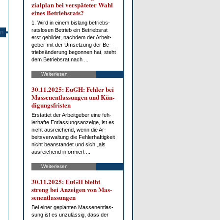
zi­al­plan bei ver­spä­te­ter Wahl
ei­nes Be­triebs­rats?
1. Wird in ei­nem bis­lang be­triebs­
rats­lo­sen Be­trieb ein Be­triebs­rat
n
erst ge­bil­det, nach­dem der Ar­beit­
ge­ber mit der Um­set­zung der Be­
trieb­s­än­de­rung be­gon­nen hat, steht
dem Be­triebs­rat nach ...
Weiterlesen
30.11.2025: EuGH: Feh­ler bei
Mas­sen­ent­las­sun­gen und Kün­
di­gungs­fris­ten
Er­stat­tet der Ar­beit­ge­ber ei­ne feh­
ler­haf­te Ent­las­sungs­an­zei­ge, ist es
nicht aus­rei­chend, wenn die Ar­
beits­ver­wal­tung die Feh­ler­haf­tig­keit
nicht be­an­stan­det und sich „als
aus­rei­chend in­for­miert ...
Weiterlesen
30.11.2025: EuGH bleibt
streng bei An­zei­gen von Mas­
sen­ent­las­sun­gen
Bei ei­ner ge­plan­ten Mas­sen­ent­las­
sung ist es un­zu­läs­sig, dass der