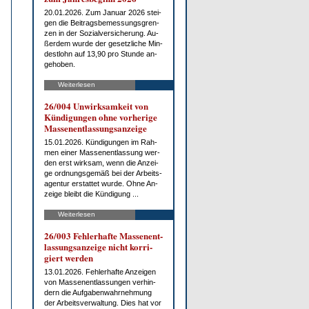
20.01.2026. Zum Ja­nu­ar 2026 stei­
gen die Bei­trags­be­mes­sungs­gren­
zen in der So­zi­al­ver­si­che­rung. Au­
ßer­dem wur­de der ge­setz­li­che Min­
dest­lohn auf 13,90 pro St­un­de an­
ge­ho­ben.
Weiterlesen
26/004 Un­wirk­sam­keit von
Kün­di­gun­gen oh­ne vor­he­ri­ge
Mas­sen­ent­las­sungs­an­zei­ge
15.01.2026. Kün­di­gun­gen im Rah­
men ei­ner Mas­sen­ent­las­sung wer­
den erst wirk­sam, wenn die An­zei­
ge ord­nungs­ge­mäß bei der Ar­beits­
agen­tur er­stat­tet wur­de. Oh­ne An­
zei­ge bleibt die Kün­di­gung ...
Weiterlesen
26/003 Feh­ler­haf­te Mas­sen­ent­
las­sungs­an­zei­ge nicht kor­ri­
giert wer­den
13.01.2026. Feh­ler­haf­te An­zei­gen
von Mas­sen­ent­las­sun­gen ver­hin­
dern die Auf­ga­ben­wahr­neh­mung
der Ar­beits­ver­wal­tung. Dies hat vor