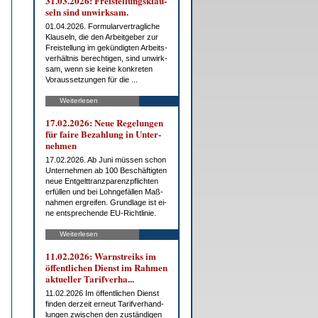
31.03.2026: Frei­stel­lungs­klau­
seln sind un­wirk­sam.
01.04.2026. For­mu­lar­ver­trag­li­che
Klau­seln, die den Ar­beit­ge­ber zur
Frei­stel­lung im ge­kün­dig­ten Ar­beits­
ver­hält­nis be­rech­ti­gen, sind un­wirk­
sam, wenn sie kei­ne kon­kre­ten
Vor­aus­set­zun­gen für die ...
Weiterlesen
17.02.2026: Neue Re­ge­lun­gen
für fai­re Be­zah­lung in Un­ter­
neh­men
17.02.2026. Ab Ju­ni müs­sen schon
Un­ter­neh­men ab 100 Be­schäf­tig­ten
neue Ent­gelt­tranz­pa­renz­pflich­ten
er­fül­len und bei Lohn­ge­fäl­len Maß­
nah­men er­grei­fen. Grund­la­ge ist ei­
ne ent­spre­chen­de EU-Richt­li­nie.
Weiterlesen
11.02.2026: Warn­streiks im
öf­fent­li­chen Dienst im Rah­men
ak­tu­el­ler Ta­rif­ver­ha...
11.02.2026 Im öf­fent­li­chen Dienst
fin­den der­zeit er­neut Ta­rif­ver­hand­
lun­gen zwi­schen den zu­stän­di­gen