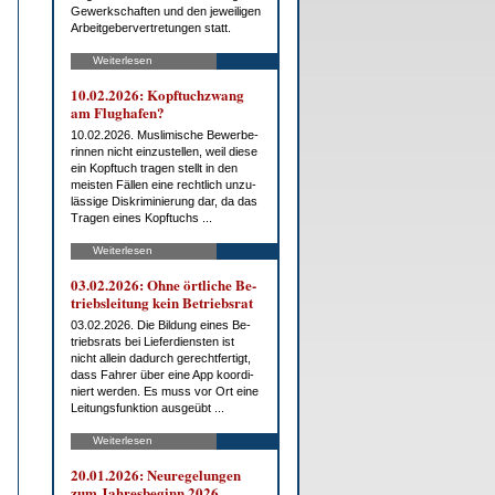
Ge­werk­schaf­ten und den je­wei­li­gen
Ar­beit­ge­ber­ver­tre­tun­gen statt.
Weiterlesen
10.02.2026: Kopf­tuch­zwang
am Flug­ha­fen?
10.02.2026. Mus­li­mi­sche Be­wer­be­
rin­nen nicht ein­zu­stel­len, weil die­se
ein Kopf­tuch tra­gen stellt in den
meis­ten Fäl­len ei­ne recht­lich un­zu­
läs­si­ge Dis­kri­mi­nie­rung dar, da das
Tra­gen ei­nes Kopf­tuchs ...
Weiterlesen
03.02.2026: Oh­ne ört­li­che Be­
triebs­lei­tung kein Be­triebs­rat
03.02.2026. Die Bil­dung ei­nes Be­
triebs­rats bei Lie­fer­diens­ten ist
nicht al­lein da­durch ge­recht­fer­tigt,
dass Fah­rer über ei­ne App ko­or­di­
niert wer­den. Es muss vor Ort ei­ne
Lei­tungs­funk­ti­on aus­ge­übt ...
Weiterlesen
20.01.2026: Neu­re­ge­lun­gen
zum Jah­res­be­ginn 2026