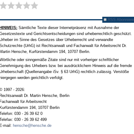
RSS Abonniere
HINWEIS:
Sämtliche Texte dieser Internetpräsenz mit Ausnahme der
Gesetzestexte und Gerichtsentscheidungen sind urheberrechtlich geschützt.
Urheber im Sinne des Gesetzes über Urheberrecht und verwandte
Schutzrechte (UrhG) ist Rechtsanwalt und Fachanwalt für Arbeitsrecht Dr.
Martin Hensche, Kurfürstendamm 194, 10707 Berlin.
Wörtliche oder sinngemäße Zitate sind nur mit vorheriger schriftlicher
Genehmigung des Urhebers bzw. bei ausdrücklichem Hinweis auf die fremde
Urheberschaft (Quellenangabe iSv. § 63 UrhG) rechtlich zulässig. Verstöße
hiergegen werden gerichtlich verfolgt.
© 1997 - 2026:
Rechtsanwalt Dr. Martin Hensche, Berlin
Fachanwalt für Arbeitsrecht
Kurfürstendamm 194, 10707 Berlin
Telefon: 030 - 26 39 62 0
Telefax: 030 - 26 39 62 499
E-mail:
hensche@hensche.de