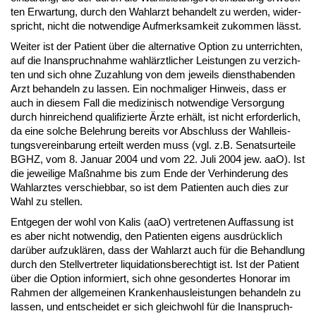
ten Er­war­tung, durch den Wahl­arzt be­han­delt zu wer­den, wi­der­
spricht, nicht die not­wen­di­ge Auf­merk­sam­keit zu­kom­men lässt.
Wei­ter ist der Pa­ti­ent über die al­ter­na­ti­ve Op­ti­on zu un­ter­rich­ten,
auf die In­an­spruch­nah­me wahlärzt­li­cher Leis­tun­gen zu ver­zich­
ten und sich oh­ne Zu­zah­lung von dem je­weils dienst­ha­ben­den
Arzt be­han­deln zu las­sen. Ein noch­ma­li­ger Hin­weis, dass er
auch in die­sem Fall die me­di­zi­nisch not­wen­di­ge Ver­sor­gung
durch hin­rei­chend qua­li­fi­zier­te Ärz­te erhält, ist nicht er­for­der­lich,
da ei­ne sol­che Be­leh­rung be­reits vor Ab­schluss der Wahl­leis­
tungs­ver­ein­ba­rung er­teilt wer­den muss (vgl. z.B. Se­nats­ur­tei­le
BGHZ, vom 8. Ja­nu­ar 2004 und vom 22. Ju­li 2004 jew. aaO). Ist
die je­wei­li­ge Maßnah­me bis zum En­de der Ver­hin­de­rung des
Wahl­arz­tes ver­schieb­bar, so ist dem Pa­ti­en­ten auch dies zur
Wahl zu stel­len.
Ent­ge­gen der wohl von Ka­lis (aaO) ver­tre­te­nen Auf­fas­sung ist
es aber nicht not­wen­dig, den Pa­ti­en­ten ei­gens aus­drück­lich
darüber auf­zuklären, dass der Wahl­arzt auch für die Be­hand­lung
durch den Stell­ver­tre­ter li­qui­da­ti­ons­be­rech­tigt ist. Ist der Pa­ti­ent
über die Op­ti­on in­for­miert, sich oh­ne ge­son­der­tes Ho­no­rar im
Rah­men der all­ge­mei­nen Kran­ken­haus­leis­tun­gen be­han­deln zu
las­sen, und ent­schei­det er sich gleich­wohl für die In­an­spruch­