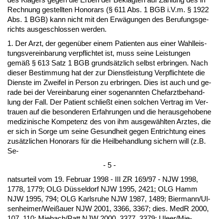
Rech­nung ge­stell­ten Ho­no­rars (§ 611 Abs. 1 BGB i.V.m. § 1922
Abs. 1 BGB) kann nicht mit den Erwägun­gen des Be­ru­fungs­ge­
richts aus­ge­schlos­sen wer­den.
1. Der Arzt, der ge­genüber ei­nem Pa­ti­en­ten aus ei­ner Wahl­leis­
tungs­ver­ein­ba­rung ver­pflich­tet ist, muss sei­ne Leis­tun­gen
gemäß § 613 Satz 1 BGB grundsätz­lich selbst er­brin­gen. Nach
die­ser Be­stim­mung hat der zur Dienst­leis­tung Ver­pflich­te­te die
Diens­te im Zwei­fel in Per­son zu er­brin­gen. Dies ist auch und ge­
ra­de bei der Ver­ein­ba­rung ei­ner so­ge­nann­ten Chef­arzt­be­hand­
lung der Fall. Der Pa­ti­ent schließt ei­nen sol­chen Ver­trag im Ver­
trau­en auf die be­son­de­ren Er­fah­run­gen und die her­aus­ge­ho­be­ne
me­di­zi­ni­sche Kom­pe­tenz des von ihm aus­gewähl­ten Arz­tes, die
er sich in Sor­ge um sei­ne Ge­sund­heit ge­gen Ent­rich­tung ei­nes
zusätz­li­chen Ho­no­rars für die Heil­be­hand­lung si­chern will (z.B.
Se-
- 5 -
nats­ur­teil vom 19. Fe­bru­ar 1998 - III ZR 169/97 - NJW 1998,
1778, 1779; OLG Düssel­dorf NJW 1995, 2421; OLG Hamm
NJW 1995, 794; OLG Karls­ru­he NJW 1987, 1489; Bier­mann/Ul­
sen­hei­mer/Weißau­er NJW 2001, 3366, 3367; dies. Me­dR 2000,
107, 110; Mie­bach/Patt NJW 2000, 3377, 3379; Uleer/Mie-