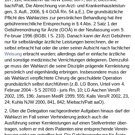
bach/Patt, Die Ab­rech­nung von Arzt- und Kran­ken­haus­leis­tun­
gen, 3. Aufl., 2006, § 4 GOÄ Rn. 54 a.E.). Die grundsätz­li­che
Pflicht des Wahl­arz­tes zur persönli­chen Be­hand­lung hat ih­re
gebühren­recht­li­che Ent­spre­chung in § 4 Abs. 2 Satz 1 der
Gebühren­ord­nung für Ärz­te (GOÄ) in der Neu­fas­sung vom 9.
Fe-bru­ar 1996 (BGBl. I S. 210). Da­nach kann der Arzt Gebühren
nur für selbständi­ge ärzt­li­che Leis­tun­gen be­rech­nen, die er
selbst er­bracht hat oder die un­ter sei­ner Auf­sicht nach fach­li­cher
Wei­sung
er­bracht wur­den; al­ler­dings darf er ein­fa­che ärzt­li­che
und sons­ti­ge me­di­zi­ni­sche Ver­rich­tun­gen de­le­gie­ren. Dem­zu­fol­
ge muss der Wahl­arzt die sei­ne Dis­zi­plin prägen­de Kern­leis­tung
persönlich und ei­genhändig er­brin­gen. Ins­be­son­de­re muss der
als Wahl­arzt ver­pflich­te­te Chir­urg die ge­schul­de­te Ope­ra­ti­on
grundsätz­lich selbst durchführen (z.B. LG Bonn, Ur­teil vom 4.
Fe­bru­ar 2004 - 5 S 207/03 - ju­ris Rn. 10; LG Aa­chen VersR
2002, 195, 196; Jan­sen Me­dR 1999, 555; Ka­lis VersR 2002, 23,
24; Kuh­la NJW 2000, 841, 842; Mie­bach/Patt aaO).
2. Über die De­le­ga­ti­on nach­ge­ord­ne­ter Auf­ga­ben hin­aus darf der
Wahl­arzt im Fall sei­ner Ver­hin­de­rung je­doch auch die
Ausführung sei­ner Kern­leis­tun­gen auf ei­nen Stell­ver­tre­ter über­
tra­gen, so­fern er mit dem Pa­ti­en­ten ei­ne ent­spre­chen­de Ver­ein­
ba­rung wirk­sam ge­trof­fen hat. Die Gebühren­ord­nung für Ärz­te