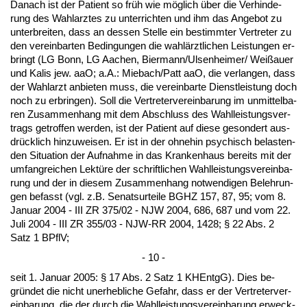
Da­nach ist der Pa­ti­ent so früh wie möglich über die Ver­hin­de­
rung des Wahl­arz­tes zu un­ter­rich­ten und ihm das An­ge­bot zu
un­ter­brei­ten, dass an des­sen Stel­le ein be­stimm­ter Ver­tre­ter zu
den ver­ein­bar­ten Be­din­gun­gen die wahlärzt­li­chen Leis­tun­gen er­
bringt (LG Bonn, LG Aa­chen, Bier­mann/Ul­sen­hei­mer/ Weißau­er
und Ka­lis jew. aaO; a.A.: Mie­bach/Patt aaO, die ver­lan­gen, dass
der Wahl­arzt an­bie­ten muss, die ver­ein­bar­te Dienst­leis­tung doch
noch zu er­brin­gen). Soll die Ver­tre­ter­ver­ein­ba­rung im un­mit­tel­ba­
ren Zu­sam­men­hang mit dem Ab­schluss des Wahl­leis­tungs­ver­
trags ge­trof­fen wer­den, ist der Pa­ti­ent auf die­se ge­son­dert aus­
drück­lich hin­zu­wei­sen. Er ist in der oh­ne­hin psy­chisch be­las­ten­
den Si­tua­ti­on der Auf­nah­me in das Kran­ken­haus be­reits mit der
um­fang­rei­chen Lektüre der schrift­li­chen Wahl­leis­tungs­ver­ein­ba­
rung und der in die­sem Zu­sam­men­hang not­wen­di­gen Be­leh­run­
gen be­fasst (vgl. z.B. Se­nats­ur­tei­le BGHZ 157, 87, 95; vom 8.
Ja­nu­ar 2004 - III ZR 375/02 - NJW 2004, 686, 687 und vom 22.
Ju­li 2004 - III ZR 355/03 - NJW-RR 2004, 1428; § 22 Abs. 2
Satz 1 BPflV;
- 10 -
seit 1. Ja­nu­ar 2005: § 17 Abs. 2 Satz 1 KHEntgG). Dies be­
gründet die nicht un­er­heb­li­che Ge­fahr, dass er der Ver­tre­ter­ver­
ein­ba­rung, die der durch die Wahl­leis­tungs­ver­ein­ba­rung er­weck­