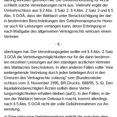
schließt sol­che Ver­ein­ba­run­gen nicht aus. Viel­mehr er­gibt der
Um­kehr­schluss aus § 2 Abs. 3 Satz 2, § 4 Abs. 2 Satz 3 und § 5
Abs. 5 GOÄ, dass der Wahl­arzt un­ter Berück­sich­ti­gung der dar­
in be­stimm­ten Be­schränkun­gen des Gebühren­an­spruchs Ho­no­
rar auch für Leis­tun­gen ver­lan­gen kann, de­ren Er­brin­gung er
nach Maßga­be des all­ge­mei­nen Ver­trags­rechts wirk­sam ei­nem
Ver­tre­ter
- 6 -
über­tra­gen hat. Der Ver­ord­nungs­ge­ber woll­te mit § 4 Abs. 2 Satz
3 GOÄ die Ver­tre­tungsmöglich­kei­ten nur für die dar­in be­stimm­
ten ein­zel­nen Leis­tun­gen auf den ständi­gen ärzt­li­chen Ver­tre­ter
des Wahl­arz­tes be­schränken. In al­len an­de­ren Fällen soll­te "ei­ne
wei­ter­ge­hen­de Ver­tre­tung durch je­den be­lie­bi­gen Arzt in den
Gren­zen des Ver­trag­rechts zulässig" sein (Bun­des­rats­be­
schluss vom 3. No­vem­ber 1995, BR-Drucks. 688/95, S. 6). Den
li­qui­da­ti­ons­be­rech­tig­ten Ärz­ten soll­ten die­se Ver­tre­
tungsmöglich­kei­ten er­hal­ten blei­ben (aaO). In den Fällen, in de­
nen der Wahl­arzt hier­von Ge­brauch macht, kommt al­ler­dings
nach § 5 Abs. 5 GOÄ nicht der vol­le Gebühren­rah­men zur An­
wen­dung.
a) Ei­ne wirk­sa­me Ver­tre­ter­re­ge­lung enthält die zwi­schen dem