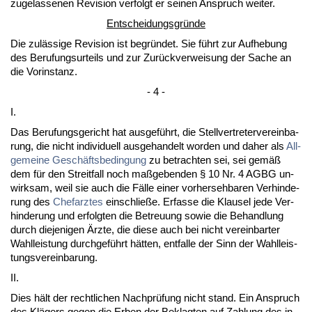
zu­ge­las­se­nen Re­vi­si­on ver­folgt er sei­nen An­spruch wei­ter.
Ent­schei­dungs­gründe
Die zulässi­ge Re­vi­si­on ist be­gründet. Sie führt zur Auf­he­bung
des Be­ru­fungs­ur­teils und zur Zurück­ver­wei­sung der Sa­che an
die Vor­in­stanz.
- 4 -
I.
Das Be­ru­fungs­ge­richt hat aus­geführt, die Stell­ver­tre­ter­ver­ein­ba­
rung, die nicht in­di­vi­du­ell aus­ge­han­delt wor­den und da­her als
All­
ge­mei­ne Geschäfts­be­din­gung
zu be­trach­ten sei, sei gemäß
dem für den Streit­fall noch maßge­ben­den § 10 Nr. 4 AGBG un­
wirk­sam, weil sie auch die Fälle ei­ner vor­her­seh­ba­ren Ver­hin­de­
rung des
Chef­arz­tes
ein­sch­ließe. Er­fas­se die Klau­sel je­de Ver­
hin­de­rung und er­folg­ten die Be­treu­ung so­wie die Be­hand­lung
durch die­je­ni­gen Ärz­te, die die­se auch bei nicht ver­ein­bar­ter
Wahl­leis­tung durch­geführt hätten, ent­fal­le der Sinn der Wahl­leis­
tungs­ver­ein­ba­rung.
II.
Dies hält der recht­li­chen Nach­prüfung nicht stand. Ein An­spruch
des Klägers ge­gen die Er­ben der Be­klag­ten auf Zah­lung des in