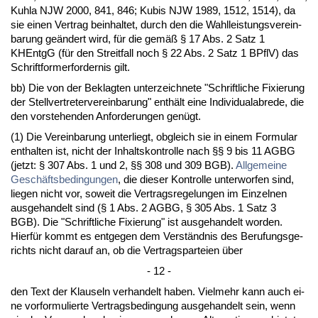
Kuh­la NJW 2000, 841, 846; Ku­bis NJW 1989, 1512, 1514), da
sie ei­nen Ver­trag be­inhal­tet, durch den die Wahl­leis­tungs­ver­ein­
ba­rung geändert wird, für die gemäß § 17 Abs. 2 Satz 1
KHEntgG (für den Streit­fall noch § 22 Abs. 2 Satz 1 BPflV) das
Schrift­for­mer­for­der­nis gilt.
bb) Die von der Be­klag­ten un­ter­zeich­ne­te "Schrift­li­che Fi­xie­rung
der Stell­ver­tre­ter­ver­ein­ba­rung" enthält ei­ne In­di­vi­dua­la­b­re­de, die
den vor­ste­hen­den An­for­de­run­gen genügt.
(1) Die Ver­ein­ba­rung un­ter­liegt, ob­gleich sie in ei­nem For­mu­lar
ent­hal­ten ist, nicht der In­halts­kon­trol­le nach §§ 9 bis 11 AGBG
(jetzt: § 307 Abs. 1 und 2, §§ 308 und 309 BGB).
All­ge­mei­ne
Geschäfts­be­din­gun­gen
, die die­ser Kon­trol­le un­ter­wor­fen sind,
lie­gen nicht vor, so­weit die Ver­trags­re­ge­lun­gen im Ein­zel­nen
aus­ge­han­delt sind (§ 1 Abs. 2 AGBG, § 305 Abs. 1 Satz 3
BGB). Die "Schrift­li­che Fi­xie­rung" ist aus­ge­han­delt wor­den.
Hierfür kommt es ent­ge­gen dem Verständ­nis des Be­ru­fungs­ge­
richts nicht dar­auf an, ob die Ver­trags­par­tei­en über
- 12 -
den Text der Klau­seln ver­han­delt ha­ben. Viel­mehr kann auch ei­
ne vor­for­mu­lier­te Ver­trags­be­din­gung aus­ge­han­delt sein, wenn