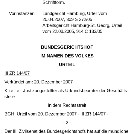
Schrift­form.
Vor­ins­tan­zen:
Landgericht Hamburg, Urteil vom
20.04.2007, 309 S 272/05
Arbeitsgericht Hamburg-St. Georg, Urteil
vom 22.09.2005, 914 C 133/05
BUN­DES­GERICH­TSHOF
IM NA­MEN DES VOL­KES
UR­TEIL
III ZR 144/07
Verkündet am: 20. De­zem­ber 2007
K i e f e r Jus­tiz­an­ge­stell­ter als Ur­kunds­be­am­ter der Geschäfts­
stel­le
in dem Rechts­streit
BGH, Ur­teil vom 20. De­zem­ber 2007 - III ZR 144/07 -
- 2 -
Der III. Zi­vil­se­nat des Bun­des­ge­richts­hofs hat auf die münd­li­che