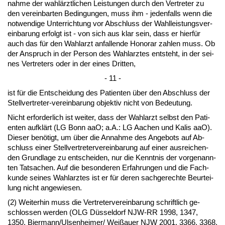
nah­me der wahlärzt­li­chen Leis­tun­gen durch den Ver­tre­ter zu
den ver­ein­bar­ten Be­din­gun­gen, muss ihm - je­den­falls wenn die
not­wen­di­ge Un­ter­rich­tung vor Ab­schluss der Wahl­leis­tungs­ver­
ein­ba­rung er­folgt ist - von sich aus klar sein, dass er hierfür
auch das für den Wahl­arzt an­fal­len­de Ho­no­rar zah­len muss. Ob
der An­spruch in der Per­son des Wahl­arz­tes ent­steht, in der sei­
nes Ver­tre­ters oder in der ei­nes Drit­ten,
- 11 -
ist für die Ent­schei­dung des Pa­ti­en­ten über den Ab­schluss der
Stell­ver­tre­ter-ver­ein­ba­rung ob­jek­tiv nicht von Be­deu­tung.
Nicht er­for­der­lich ist wei­ter, dass der Wahl­arzt selbst den Pa­ti­
en­ten aufklärt (LG Bonn aaO; a.A.: LG Aa­chen und Ka­lis aaO).
Die­ser benötigt, um über die An­nah­me des An­ge­bots auf Ab­
schluss ei­ner Stell­ver­tre­ter­ver­ein­ba­rung auf ei­ner aus­rei­chen­
den Grund­la­ge zu ent­schei­den, nur die Kennt­nis der vor­ge­nann­
ten Tat­sa­chen. Auf die be­son­de­ren Er­fah­run­gen und die Fach­
kun­de sei­nes Wahl­arz­tes ist er für de­ren sach­ge­rech­te Be­ur­tei­
lung nicht an­ge­wie­sen.
(2) Wei­ter­hin muss die Ver­tre­ter­ver­ein­ba­rung schrift­lich ge­
schlos­sen wer­den (OLG Düssel­dorf NJW-RR 1998, 1347,
1350, Bier­mann/Ul­sen­hei­mer/ Weißau­er NJW 2001, 3366, 3368,