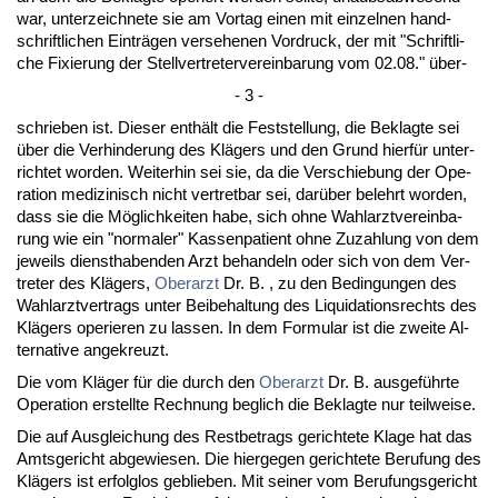
war, un­ter­zeich­ne­te sie am Vor­tag ei­nen mit ein­zel­nen hand­
schrift­li­chen Ein­trägen ver­se­he­nen Vor­druck, der mit "Schrift­li­
che Fi­xie­rung der Stell­ver­tre­ter­ver­ein­ba­rung vom 02.08." über-
- 3 -
schrie­ben ist. Die­ser enthält die Fest­stel­lung, die Be­klag­te sei
über die Ver­hin­de­rung des Klägers und den Grund hierfür un­ter­
rich­tet wor­den. Wei­ter­hin sei sie, da die Ver­schie­bung der Ope­
ra­ti­on me­di­zi­nisch nicht ver­tret­bar sei, darüber be­lehrt wor­den,
dass sie die Möglich­kei­ten ha­be, sich oh­ne Wahl­arzt­ver­ein­ba­
rung wie ein "nor­ma­ler" Kas­sen­pa­ti­ent oh­ne Zu­zah­lung von dem
je­weils dienst­ha­ben­den Arzt be­han­deln oder sich von dem Ver­
tre­ter des Klägers,
Ober­arzt
Dr. B. , zu den Be­din­gun­gen des
Wahl­arzt­ver­trags un­ter Bei­be­hal­tung des Li­qui­da­ti­ons­rechts des
Klägers ope­rie­ren zu las­sen. In dem For­mu­lar ist die zwei­te Al­
ter­na­ti­ve an­ge­kreuzt.
Die vom Kläger für die durch den
Ober­arzt
Dr. B. aus­geführ­te
Ope­ra­ti­on er­stell­te Rech­nung be­glich die Be­klag­te nur teil­wei­se.
Die auf Aus­glei­chung des Rest­be­trags ge­rich­te­te Kla­ge hat das
Amts­ge­richt ab­ge­wie­sen. Die hier­ge­gen ge­rich­te­te Be­ru­fung des
Klägers ist er­folg­los ge­blie­ben. Mit sei­ner vom Be­ru­fungs­ge­richt