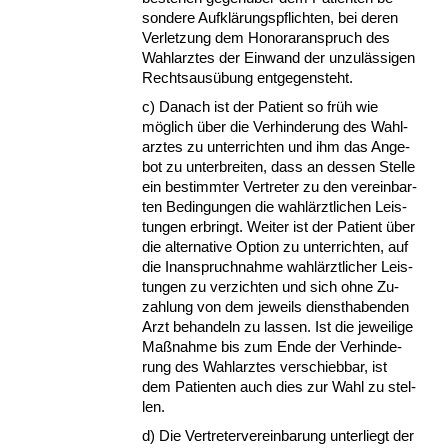
son­de­re Aufklärungs­pflich­ten, bei de­ren
Ver­let­zung dem Ho­no­raran­spruch des
Wahl­arz­tes der Ein­wand der un­zulässi­gen
Rechts­ausübung ent­ge­gen­steht.
c) Da­nach ist der Pa­ti­ent so früh wie
möglich über die Ver­hin­de­rung des Wahl­
arz­tes zu un­ter­rich­ten und ihm das An­ge­
bot zu un­ter­brei­ten, dass an des­sen Stel­le
ein be­stimm­ter Ver­tre­ter zu den ver­ein­bar­
ten Be­din­gun­gen die wahlärzt­li­chen Leis­
tun­gen er­bringt. Wei­ter ist der Pa­ti­ent über
die al­ter­na­ti­ve Op­ti­on zu un­ter­rich­ten, auf
die In­an­spruch­nah­me wahlärzt­li­cher Leis­
tun­gen zu ver­zich­ten und sich oh­ne Zu­
zah­lung von dem je­weils dienst­ha­ben­den
Arzt be­han­deln zu las­sen. Ist die je­wei­li­ge
Maßnah­me bis zum En­de der Ver­hin­de­
rung des Wahl­arz­tes ver­schieb­bar, ist
dem Pa­ti­en­ten auch dies zur Wahl zu stel­
len.
d) Die Ver­tre­ter­ver­ein­ba­rung un­ter­liegt der