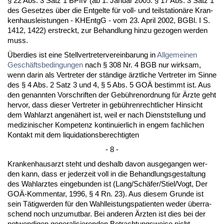
§ 22 Abs. 3 Satz 1 BPflV (ab 1. Ja­nu­ar 2005: § 17 Abs. 3 Satz 1
des Ge­set­zes über die Ent­gel­te für voll- und teil­sta­ti­onäre Kran­
ken­haus­leis­tun­gen - KHEntgG - vom 23. April 2002, BGBl. I S.
1412, 1422) er­streckt, zur Be­hand­lung hin­zu ge­zo­gen wer­den
muss.
Über­dies ist ei­ne Stell­ver­tre­ter­ver­ein­ba­rung in
All­ge­mei­nen
Geschäfts­be­din­gun­gen
nach § 308 Nr. 4 BGB nur wirk­sam,
wenn dar­in als Ver­tre­ter der ständi­ge ärzt­li­che Ver­tre­ter im Sin­ne
des § 4 Abs. 2 Satz 3 und 4, § 5 Abs. 5 GOÄ be­stimmt ist. Aus
den ge­nann­ten Vor­schrif­ten der Gebühren­ord­nung für Ärz­te geht
her­vor, dass die­ser Ver­tre­ter in gebühren­recht­li­cher Hin­sicht
dem Wahl­arzt an­genähert ist, weil er nach Dienst­stel­lung und
me­di­zi­ni­scher Kom­pe­tenz kon­ti­nu­ier­lich in en­gem fach­li­chen
Kon­takt mit dem li­qui­da­ti­ons­be­rech­tig­ten
- 8 -
Kran­ken­haus­arzt steht und des­halb da­von aus­ge­gan­gen wer­
den kann, dass er je­der­zeit voll in die Be­hand­lungs­ge­stal­tung
des Wahl­arz­tes ein­ge­bun­den ist (Lang/Schäfer/Sti­el/Vogt, Der
GOÄ-Kom­men­tar, 1996, § 4 Rn. 23). Aus die­sem Grun­de ist
sein Tätig­wer­den für den Wahl­leis­tungs­pa­ti­en­ten we­der über­ra­
schend noch un­zu­mut­bar. Bei an­de­ren Ärz­ten ist dies bei der
not­wen­di­gen ge­ne­ra­li­sie­ren­den Be­trach­tungs­wei­se nicht