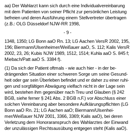
aa) Der Wahl­arzt kann sich durch ei­ne In­di­vi­du­al­ver­ein­ba­rung
mit dem Pa­ti­en­ten von sei­ner Pflicht zur persönli­chen Leis­tung
be­frei­en und de­ren Ausführung ei­nem Stell­ver­tre­ter über­tra­gen
(z.B.: OLG Düssel­dorf NJW-RR 1998,
- 9 -
1348, 1350; LG Bonn aaO Rn. 13; LG Aa­chen VersR 2002, 195,
196; Bier­mann/Ul­sen­hei­mer/Weißau­er aaO, S. 112; Ka­lis VersR
2002, 23, 26; Ku­bis NJW 1989, 1512, 1514; Kuh­la aaO S. 845 f;
Mie­bach/Patt aaO S. 3384 f).
(1) Da sich der Pa­ti­ent oft­mals - wie auch hier - in der be­
drängen­den Si­tua­ti­on ei­ner schwe­ren Sor­ge um sei­ne Ge­sund­
heit oder gar sein Über­le­ben be­fin­det und er da­her zu ei­ner ru­hi­
gen und sorgfälti­gen Abwägung viel­fach nicht in der La­ge sein
wird, be­ste­hen ihm ge­genüber nach Treu und Glau­ben (§ 242
BGB, sie­he fer­ner § 241 Abs. 2 BGB n.F.) vor Ab­schluss ei­ner
sol­chen Ver­ein­ba­rung aber be­son­de­re Aufklärungs­pflich­ten (LG
Bonn aaO Rn. 21; LG Aa­chen aaO; Bier­mann/Ul­sen­hei­
mer/Weißau­er NJW 2001, 3366, 3369; Ka­lis aaO), bei de­ren
Ver­let­zung dem Ho­no­raran­spruch des Wahl­arz­tes der Ein­wand
der un­zulässi­gen Rechts­ausübung ent­ge­gen steht (Ka­lis aaO).