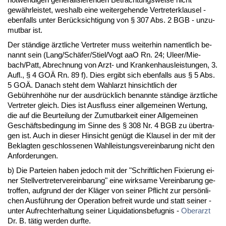
gewähr­leis­tet, wes­halb ei­ne wei­ter­ge­hen­de Ver­tre­ter­klau­sel -
eben­falls un­ter Berück­sich­ti­gung von § 307 Abs. 2 BGB - un­zu­
mut­bar ist.
Der ständi­ge ärzt­li­che Ver­tre­ter muss wei­ter­hin na­ment­lich be­
nannt sein (Lang/Schäfer/Sti­el/Vogt aaO Rn. 24; Uleer/Mie­
bach/Patt, Ab­rech­nung von Arzt- und Kran­ken­haus­leis­tun­gen, 3.
Aufl., § 4 GOÄ Rn. 89 f). Dies er­gibt sich eben­falls aus § 5 Abs.
5 GOÄ. Da­nach steht dem Wahl­arzt hin­sicht­lich der
Gebührenhöhe nur der aus­drück­lich be­nann­te ständi­ge ärzt­li­che
Ver­tre­ter gleich. Dies ist Aus­fluss ei­ner all­ge­mei­nen Wer­tung,
die auf die Be­ur­tei­lung der Zu­mut­bar­keit ei­ner All­ge­mei­nen
Geschäfts­be­din­gung im Sin­ne des § 308 Nr. 4 BGB zu über­tra­
gen ist. Auch in die­ser Hin­sicht genügt die Klau­sel in der mit der
Be­klag­ten ge­schlos­se­nen Wahl­leis­tungs­ver­ein­ba­rung nicht den
An­for­de­run­gen.
b) Die Par­tei­en ha­ben je­doch mit der "Schrift­li­chen Fi­xie­rung ei­
ner Stell­ver­tre­ter­ver­ein­ba­rung" ei­ne wirk­sa­me Ver­ein­ba­rung ge­
trof­fen, auf­grund der der Kläger von sei­ner Pflicht zur persönli­
chen Ausführung der Ope­ra­ti­on be­freit wur­de und statt sei­ner -
un­ter Auf­recht­er­hal­tung sei­ner Li­qui­da­ti­ons­be­fug­nis -
Ober­arzt
Dr. B. tätig wer­den durf­te.