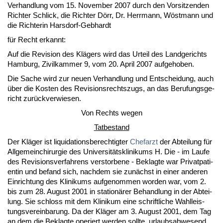
Ver­hand­lung vom 15. No­vem­ber 2007 durch den Vor­sit­zen­den
Rich­ter Schlick, die Rich­ter Dörr, Dr. Herr­mann, Wöstmann und
die Rich­te­rin Hars­dorf-Geb­hardt
für Recht er­kannt:
Auf die Re­vi­si­on des Klägers wird das Ur­teil des Land­ge­richts
Ham­burg, Zi­vil­kam­mer 9, vom 20. April 2007 auf­ge­ho­ben.
Die Sa­che wird zur neu­en Ver­hand­lung und Ent­schei­dung, auch
über die Kos­ten des Re­vi­si­ons­rechts­zugs, an das Be­ru­fungs­ge­
richt zurück­ver­wie­sen.
Von Rechts we­gen
Tat­be­stand
Der Kläger ist li­qui­da­ti­ons­be­rech­tig­ter
Chef­arzt
der Ab­tei­lung für
All­ge­mein­chir­ur­gie des Uni­ver­sitätskli­ni­kums H. Die - im Lau­fe
des Re­vi­si­ons­ver­fah­rens ver­stor­be­ne - Be­klag­te war Pri­vat­pa­ti­
en­tin und be­fand sich, nach­dem sie zunächst in ei­ner an­de­ren
Ein­rich­tung des Kli­ni­kums auf­ge­nom­men wor­den war, vom 2.
bis zum 28. Au­gust 2001 in sta­ti­onärer Be­hand­lung in der Ab­tei­
lung. Sie schloss mit dem Kli­ni­kum ei­ne schrift­li­che Wahl­leis­
tungs­ver­ein­ba­rung. Da der Kläger am 3. Au­gust 2001, dem Tag
an dem die Be­klag­te ope­riert wer­den soll­te, ur­laubs­ab­we­send