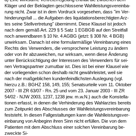
Kläger und der Be­klag­ten ge­schlos­se­ne Wahl­leis­tungs­ver­ein­ba­
rung nicht. Zwar ist in dem Vor­druck vor­ge­se­hen, dass "im Ver­
hin­de­rungs­fall ... die Auf­ga­ben des li­qui­da­ti­ons­be­rech­tig­ten Arz­
tes sei­ne Stell­ver­tre­tung" über­nimmt. Die­se Klau­sel ist je­doch
nach dem gemäß Art. 229 § 5 Satz 1 EGBGB auf den Streit­fall
noch an­wend­ba­ren § 10 Nr. 4 AGBG (jetzt: § 308 Nr. 4 BGB)
un­wirk­sam. Da­nach ist ei­ne for­mu­larmäßige Ver­ein­ba­rung ei­nes
Rechts des Ver­wen­ders, die ver­spro­che­ne Leis­tung zu ändern
oder von ihr ab­zu­wei­chen, nur wirk­sam, wenn die­se Ände­rung
un­ter Berück­sich­ti­gung der In­ter­es­sen des Ver­wen­ders für sei­
nen Ver­trags­part­ner zu­mut­bar ist. Dies ist bei ei­ner Klau­sel wie
der vor­lie­gen­den schon des­halb nicht gewähr­leis­tet, weil sie
nach der maßgeb­li­chen kun­den­feind­lichs­ten Aus­le­gung (vgl.
hier­zu z.B.: BGHZ 158, 149, 155; Se­nats­ur­tei­le vom 11. Ok­to­ber
2007 - III ZR 63/07 - Rn. 25 und vom 23. Ja­nu­ar 2003 - III ZR
54/02 - NJW 2003, 1237, 1238 jew. m.w.N.) auch die Kon­stel­la­
tio­nen er­fasst, in de­nen die Ver­hin­de­rung des Wahl­arz­tes be­reits
zum Zeit­punkt des Ab­schlus­ses der Wahl­leis­tungs­ver­ein­ba­rung
fest­steht. In die­sen Fall­ge­stal­tun­gen kann die Wahl­leis­tungs­ver­
ein­ba­rung von An­be­ginn ih­ren Sinn nicht erfüllen. Die von dem
Pa­ti­en­ten mit dem Ab­schluss ei­ner sol­chen Ver­ein­ba­rung be­
zweck­te Si-