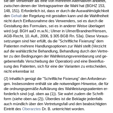
sie der Ver­wen­der als ei­ne von meh­re­ren Al­ter­na­ti­ven an­bie­tet,
zwi­schen de­nen der Ver­trags­part­ner die Wahl hat (BGHZ 153,
148, 151). Er­for­der­lich ist, dass er durch die Aus­wahlmöglich­keit
den
Ge­halt
der Re­ge­lung mit ge­stal­ten kann und die Wahl­frei­heit
nicht durch Ein­fluss­nah­me des Ver­wen­ders, sei es durch die
Ge­stal­tung des For­mu­lars, sei es in an­de­rer Wei­se über­la­gert
wird (vgl. BGH aaO m.w.N.; Ul­mer in Ul­mer/Brand­ner/Hen­sen,
AGB-Recht, 10. Aufl., 2006, § 305 BGB Rn. 53a). Die­se Vor­aus­
set­zun­gen sind hier erfüllt, da die "Schrift­li­che Fi­xie­rung" dem
Pa­ti­en­ten meh­re­re Hand­lungs­op­tio­nen zur Wahl stellt (Ver­zicht
auf die wahlärzt­li­che Be­hand­lung, Be­hand­lung durch den Ver­tre­
ter zu den Be­din­gun­gen der Wahl­leis­tungs­ver­ein­ba­rung und ge­
ge­be­nen­falls Ver­schie­bung der Ope­ra­ti­on) und ei­ne Be­ein­flus­
sung des Pa­ti­en­ten, sich für ei­ne der Va­ri­an­ten zu ent­schei­den,
nicht er­kenn­bar ist
(2) In­halt­lich genügt die "Schrift­li­che Fi­xie­rung" den An­for­de­run­
gen. Ins­be­son­de­re enthält sie al­le not­wen­di­gen Hin­wei­se, die für
die ord­nungs­gemäße Aufklärung des Wahl­leis­tungs­pa­ti­en­ten er­
for­der­lich sind (vgl. oben aa (1)). Sie wahrt zu­dem die Schrift­
form (sie­he oben aa (2)). Über­dies ist die Be­klag­te je­den­falls
auch münd­lich über den Ver­tre­tungs­fall und den be­ab­sich­tig­ten
Ein­tritt des
Ober­arz­tes
Dr. B. un­ter­rich­tet wor­den.