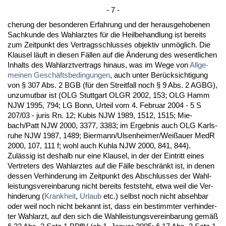
- 7 -
che­rung der be­son­de­ren Er­fah­rung und der her­aus­ge­ho­be­nen
Sach­kun­de des Wahl­arz­tes für die Heil­be­hand­lung ist be­reits
zum Zeit­punkt des Ver­trags­schlus­ses ob­jek­tiv unmöglich. Die
Klau­sel läuft in die­sen Fällen auf die Ände­rung des we­sent­li­chen
In­halts des Wahl­arzt­ver­trags hin­aus, was im We­ge von
All­ge­
mei­nen Geschäfts­be­din­gun­gen
, auch un­ter Berück­sich­ti­gung
von § 307 Abs. 2 BGB (für den Streit­fall noch § 9 Abs. 2 AGBG),
un­zu­mut­bar ist (OLG Stutt­gart OLGR 2002, 153; OLG Hamm
NJW 1995, 794; LG Bonn, Ur­teil vom 4. Fe­bru­ar 2004 - 5 S
207/03 - ju­ris Rn. 12; Ku­bis NJW 1989, 1512, 1515; Mie-
bach/Patt NJW 2000, 3377, 3383; im Er­geb­nis auch OLG Karls­
ru­he NJW 1987, 1489; Bier­mann/Ul­sen­hei­mer/Weißau­er Me­dR
2000, 107, 111 f; wohl auch Kuh­la NJW 2000, 841, 844).
Zulässig ist des­halb nur ei­ne Klau­sel, in der der Ein­tritt ei­nes
Ver­tre­ters des Wahl­arz­tes auf die Fälle be­schränkt ist, in de­nen
des­sen Ver­hin­de­rung im Zeit­punkt des Ab­schlus­ses der Wahl­
leis­tungs­ver­ein­ba­rung nicht be­reits fest­steht, et­wa weil die Ver­
hin­de­rung (
Krank­heit
,
Ur­laub
etc.) selbst noch nicht ab­seh­bar
oder weil noch nicht be­kannt ist, dass ein be­stimm­ter ver­hin­der­
ter Wahl­arzt, auf den sich die Wahl­leis­tungs­ver­ein­ba­rung gemäß