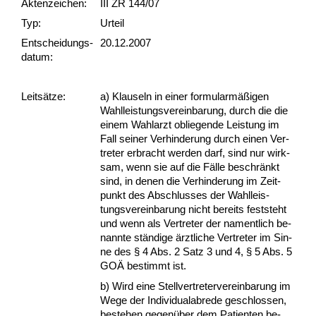
Akten­zeichen:
III ZR 144/07
Typ:
Urteil
Ent­scheid­ungs­
20.12.2007
datum:
Leit­sätze:
a) Klau­seln in ei­ner for­mu­larmäßigen
Wahl­leis­tungs­ver­ein­ba­rung, durch die die
ei­nem Wahl­arzt ob­lie­gen­de Leis­tung im
Fall sei­ner Ver­hin­de­rung durch ei­nen Ver­
tre­ter er­bracht wer­den darf, sind nur wirk­
sam, wenn sie auf die Fälle be­schränkt
sind, in de­nen die Ver­hin­de­rung im Zeit­
punkt des Ab­schlus­ses der Wahl­leis­
tungs­ver­ein­ba­rung nicht be­reits fest­steht
und wenn als Ver­tre­ter der na­ment­lich be­
nann­te ständi­ge ärzt­li­che Ver­tre­ter im Sin­
ne des § 4 Abs. 2 Satz 3 und 4, § 5 Abs. 5
GOÄ be­stimmt ist.
b) Wird ei­ne Stell­ver­tre­ter­ver­ein­ba­rung im
We­ge der In­di­vi­dua­la­b­re­de ge­schlos­sen,
be­ste­hen ge­genüber dem Pa­ti­en­ten be­