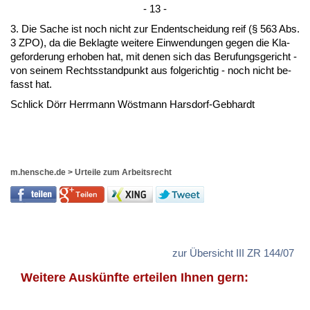
- 13 -
3. Die Sa­che ist noch nicht zur End­ent­schei­dung reif (§ 563 Abs.
3 ZPO), da die Be­klag­te wei­te­re Ein­wen­dun­gen ge­gen die Kla­
ge­for­de­rung er­ho­ben hat, mit de­nen sich das Be­ru­fungs­ge­richt -
von sei­nem Rechts­stand­punkt aus fol­ge­rich­tig - noch nicht be­
fasst hat.
Schlick Dörr Herr­mann Wöstmann Hars­dorf-Geb­hardt
m.hensche.de
>
Urteile zum Arbeitsrecht
zur Übersicht III ZR 144/07
Weitere Auskünfte erteilen Ihnen gern: