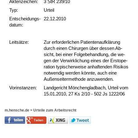
Akten­zeichen:
3 StR 239/10
Typ:
Urteil
Ent­scheid­ungs­
22.12.2010
datum:
Leit­sätze:
Zur er­for­der­li­chen Pa­ti­en­ten­aufklärung
durch ei­nen Chir­ur­gen über des­sen Ab­
sicht, bei ei­ner Fol­ge­be­hand­lung, die we­
gen der Ver­wirk­li­chung ei­nes der Er­stope­
ra­ti­on ty­pi­scher­wei­se an­haf­ten­den Ri­si­kos
not­wen­dig wer­den könn­te, auch ei­ne
Außen­sei­ter­me­tho­de an­zu­wen­den.
Vor­ins­tan­zen:
Landgericht Mönchengladbach, Urteil vom
15.01.2010, 27 Ks 2/10 - 502 Js 1222/06
m.hensche.de
>
Urteile zum Arbeitsrecht