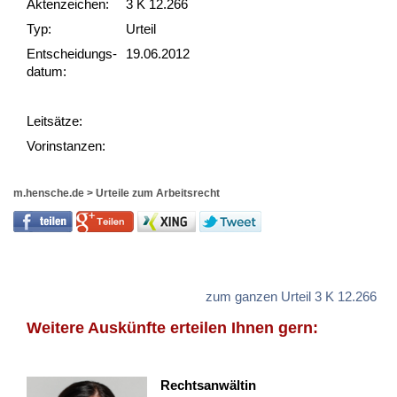
Akten­zeichen:
3 K 12.266
Typ:
Urteil
Ent­scheid­ungs­
19.06.2012
datum:
Leit­sätze:
Vor­ins­tan­zen:
m.hensche.de
>
Urteile zum Arbeitsrecht
zum ganzen Urteil 3 K 12.266
Weitere Auskünfte erteilen Ihnen gern:
Rechtsanwältin