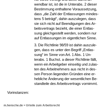
wend­bar ist, ist die in Un­terabs. 2 die­ser
Be­stim­mung ent­hal­te­ne Vor­aus­set­zung,
dass „die Zahl der Ent­las­sun­gen min­des­
tens 5 beträgt“, da­hin aus­zu­le­gen, dass
sie sich nicht auf Be­en­di­gun­gen des Ar­
beits­ver­trags be­zieht, die ei­ner Ent­las­
sung gleich­ge­stellt wer­den, son­dern nur
auf Ent­las­sun­gen im ei­gent­li­chen Sin­ne.
3. Die Richt­li­nie 98/59 ist da­hin aus­zu­le­
gen, dass es un­ter den Be­griff „Ent­las­
sung“ im Sin­ne von Art. 1 Abs. 1 Un­
terabs. 1 Buchst. a die­ser Richt­li­nie fällt,
wenn ein Ar­beit­ge­ber ein­sei­tig und zu­las­
ten des Ar­beit­neh­mers aus nicht in des­
sen Per­son lie­gen­den Gründen ei­ne er­
heb­li­che Ände­rung der we­sent­li­chen Be­
stand­tei­le des Ar­beits­ver­trags vor­nimmt.
Vor­ins­tan­zen:
m.hensche.de
>
Urteile zum Arbeitsrecht