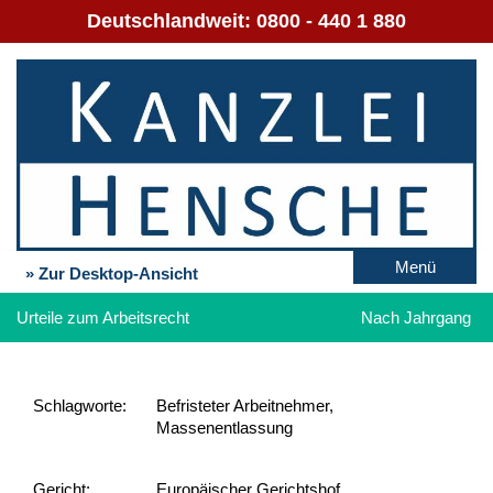
Deutschlandweit:
0800 - 440 1 880
Menü
» Zur Desktop-Ansicht
Urteile zum Arbeitsrecht
Nach Jahrgang
Schlag­worte:
Befristeter Arbeitnehmer,
Massenentlassung
Gericht:
Europäischer Gerichtshof