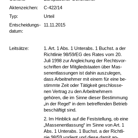
Akten­zeichen:
C-422/14
Typ:
Urteil
Ent­scheid­ungs­
11.11.2015
datum:
Leit­sätze:
1. Art. 1 Abs. 1 Un­terabs. 1 Buchst. a der
Richt­li­nie 98/59/EG des Ra­tes vom 20.
Ju­li 1998 zur An­glei­chung der Rechts­vor­
schrif­ten der Mit­glied­staa­ten über Mas­
sen­ent­las­sun­gen ist da­hin aus­zu­le­gen,
dass Ar­beit­neh­mer mit ei­nem für ei­ne be­
stimm­te Zeit oder Tätig­keit ge­schlos­se­
nen Ver­trag zu den Ar­beit­neh­mern
gehören, die im Sin­ne die­ser Be­stim­mung
„in der Re­gel“ in dem be­tref­fen­den Be­trieb
beschäftigt sind.
2. Im Hin­blick auf die Fest­stel­lung, ob ei­ne
„Mas­sen­ent­las­sung“ im Sin­ne von Art. 1
Abs. 1 Un­terabs. 1 Buchst. a der Richt­li­
nie 98/59 vor­liegt und die­se da­mit an­