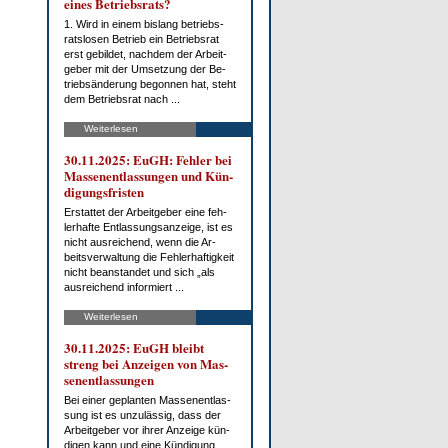
ei­nes Be­triebs­rats?
1. Wird in ei­nem bis­lang be­triebs­
rats­lo­sen Be­trieb ein Be­triebs­rat
erst ge­bil­det, nach­dem der Ar­beit­
ge­ber mit der Um­set­zung der Be­
trieb­s­än­de­rung be­gon­nen hat, steht
dem Be­triebs­rat nach ...
Weiterlesen
30.11.2025: EuGH: Feh­ler bei
Mas­sen­ent­las­sun­gen und Kün­
di­gungs­fris­ten
Er­stat­tet der Ar­beit­ge­ber ei­ne feh­
ler­haf­te Ent­las­sungs­an­zei­ge, ist es
nicht aus­rei­chend, wenn die Ar­
beits­ver­wal­tung die Feh­ler­haf­tig­keit
nicht be­an­stan­det und sich „als
aus­rei­chend in­for­miert ...
Weiterlesen
30.11.2025: EuGH bleibt
streng bei An­zei­gen von Mas­
sen­ent­las­sun­gen
Bei ei­ner ge­plan­ten Mas­sen­ent­las­
sung ist es un­zu­läs­sig, dass der
Ar­beit­ge­ber vor ih­rer An­zei­ge kün­
di­gen kann und ei­ne Kün­di­gung