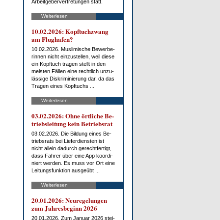
Ar­beit­ge­ber­ver­tre­tun­gen statt.
Weiterlesen
10.02.2026: Kopf­tuch­zwang
am Flug­ha­fen?
10.02.2026. Mus­li­mi­sche Be­wer­be­
rin­nen nicht ein­zu­stel­len, weil die­se
ein Kopf­tuch tra­gen stellt in den
meis­ten Fäl­len ei­ne recht­lich un­zu­
läs­si­ge Dis­kri­mi­nie­rung dar, da das
Tra­gen ei­nes Kopf­tuchs ...
Weiterlesen
03.02.2026: Oh­ne ört­li­che Be­
triebs­lei­tung kein Be­triebs­rat
03.02.2026. Die Bil­dung ei­nes Be­
triebs­rats bei Lie­fer­diens­ten ist
nicht al­lein da­durch ge­recht­fer­tigt,
dass Fah­rer über ei­ne App ko­or­di­
niert wer­den. Es muss vor Ort ei­ne
Lei­tungs­funk­ti­on aus­ge­übt ...
Weiterlesen
20.01.2026: Neu­re­ge­lun­gen
zum Jah­res­be­ginn 2026
20.01.2026. Zum Ja­nu­ar 2026 stei­