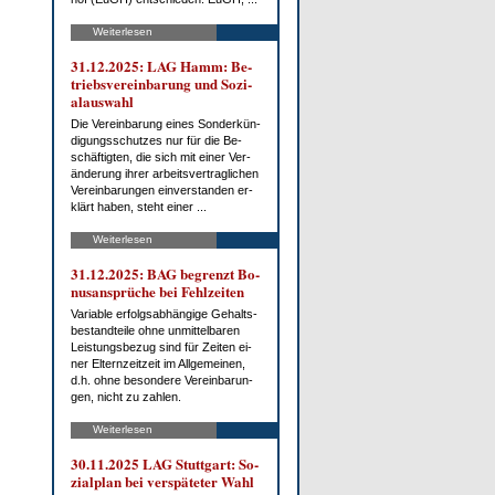
Weiterlesen
31.12.2025: LAG Hamm: Be­
triebs­ver­ein­ba­rung und So­zi­
al­aus­wahl
Die Ver­ein­ba­rung ei­nes Son­der­kün­
di­gungs­schut­zes nur für die Be­
schäf­tig­ten, die sich mit ei­ner Ver­
än­de­rung ih­rer ar­beits­ver­trag­li­chen
Ver­ein­ba­run­gen ein­ver­stan­den er­
klärt ha­ben, steht ei­ner ...
Weiterlesen
31.12.2025: BAG be­grenzt Bo­
nus­an­sprü­che bei Fehl­zei­ten
Va­ria­ble er­folgs­ab­hän­gi­ge Ge­halts­
be­stand­tei­le oh­ne un­mit­tel­ba­ren
Leis­tungs­be­zug sind für Zei­ten ei­
ner El­tern­zeit­zeit im All­ge­mei­nen,
d.h. oh­ne be­son­de­re Ver­ein­ba­run­
gen, nicht zu zah­len.
Weiterlesen
30.11.2025 LAG Stutt­gart: So­
zi­al­plan bei ver­spä­te­ter Wahl