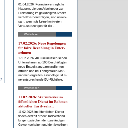
01.04.2026. For­mu­lar­ver­trag­li­che
Klau­seln, die den Ar­beit­ge­ber zur
Frei­stel­lung im ge­kün­dig­ten Ar­beits­
ver­hält­nis be­rech­ti­gen, sind un­wirk­
sam, wenn sie kei­ne kon­kre­ten
Vor­aus­set­zun­gen für die ...
Weiterlesen
17.02.2026: Neue Re­ge­lun­gen
für fai­re Be­zah­lung in Un­ter­
neh­men
17.02.2026. Ab Ju­ni müs­sen schon
Un­ter­neh­men ab 100 Be­schäf­tig­ten
neue Ent­gelt­tranz­pa­renz­pflich­ten
er­fül­len und bei Lohn­ge­fäl­len Maß­
nah­men er­grei­fen. Grund­la­ge ist ei­
12
ne ent­spre­chen­de EU-Richt­li­nie.
Weiterlesen
11.02.2026: Warn­streiks im
öf­fent­li­chen Dienst im Rah­men
ak­tu­el­ler Ta­rif­ver­ha...
11.02.2026 Im öf­fent­li­chen Dienst
fin­den der­zeit er­neut Ta­rif­ver­hand­
lun­gen zwi­schen den zu­stän­di­gen
Ge­werk­schaf­ten und den je­wei­li­gen