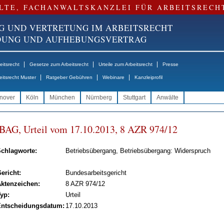
LTE, FACHANWALTSKANZLEI FÜR ARBEITSRECH
G UND VERTRETUNG IM ARBEITSRECHT
NDUNG UND AUFHEBUNGSVERTRAG
|
|
|
itsrecht
Gesetze zum Arbeitsrecht
Urteile zum Arbeitsrecht
Presse
|
|
|
eitsrecht Muster
Ratgeber Gebühren
Webinare
Kanzleiprofil
nover
Köln
München
Nürnberg
Stuttgart
Anwälte
BAG, Ur­teil vom 17.10.2013, 8 AZR 974/12
chlagworte:
Betriebsübergang, Betriebsübergang: Widerspruch
ericht:
Bundesarbeitsgericht
ktenzeichen:
8 AZR 974/12
yp:
Urteil
ntscheidungsdatum:
17.10.2013