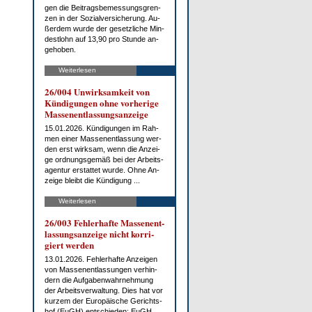
gen die Bei­trags­be­mes­sungs­gren­
zen in der So­zi­al­ver­si­che­rung. Au­
ßer­dem wur­de der ge­setz­li­che Min­
dest­lohn auf 13,90 pro St­un­de an­
ge­ho­ben.
Weiterlesen
26/004 Un­wirk­sam­keit von
Kün­di­gun­gen oh­ne vor­he­ri­ge
Mas­sen­ent­las­sungs­an­zei­ge
15.01.2026. Kün­di­gun­gen im Rah­
men ei­ner Mas­sen­ent­las­sung wer­
den erst wirk­sam, wenn die An­zei­
ge ord­nungs­ge­mäß bei der Ar­beits­
agen­tur er­stat­tet wur­de. Oh­ne An­
zei­ge bleibt die Kün­di­gung ...
Weiterlesen
26/003 Feh­ler­haf­te Mas­sen­ent­
las­sungs­an­zei­ge nicht kor­ri­
giert wer­den
13.01.2026. Feh­ler­haf­te An­zei­gen
von Mas­sen­ent­las­sun­gen ver­hin­
dern die Auf­ga­ben­wahr­neh­mung
der Ar­beits­ver­wal­tung. Dies hat vor
kur­zem der Eu­ro­päi­sche Ge­richts­
hof (EuGH) ent­schie­den: EuGH, ...