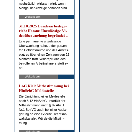
nach­träg­lich wirk­sam wird, wenn
Män­gel der An­zei­ge be­ho­ben sind.
Weiterlesen
31.10.2025 Lan­des­ar­beits­ge­
richt Hamm: Un­zu­läs­si­ge Vi­
deo­über­wa­chung be­grün­det ...
Ei­ne per­ma­nen­te un­zu­läs­si­ge
Über­wa­chung na­he­zu der ge­sam­
ten Be­triebs­räu­me und des Ar­beits­
plat­zes über ei­nen Zeit­raum von 22
Mo­na­ten trotz Wi­der­spruchs des
be­trof­fe­nen Ar­beit­neh­mers stellt ei­
ne ...
Weiterlesen
LAG Kiel: Mit­be­stim­mung bei
HinSchG-Mel­de­stel­le
Die Ein­rich­tung ei­ner Mel­de­stel­le
nach § 12 HinSchG un­ter­fällt der
Mit­be­stim­mung nach § 87 Abs.1
Nr.1 Be­trVG auch bei ei­ner Aus­la­
ge­rung an ei­ne ex­ter­ne Rechts­an­
walts­kanz­lei. Wür­de die Mit­stim­
mung ...
Weiterlesen