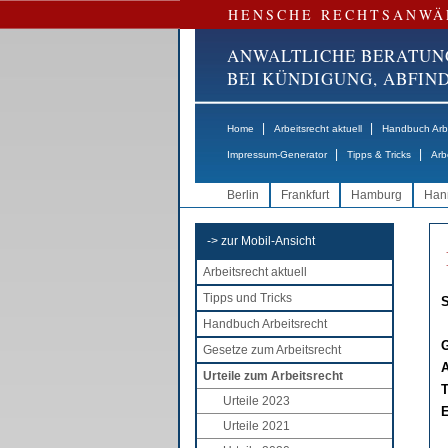
HENSCHE RECHTSANWÄ
ANWALTLICHE BERATUN
BEI KÜNDIGUNG, ABFI
|
|
Home
Arbeitsrecht aktuell
Handbuch Arbe
|
|
Impressum-Generator
Tipps & Tricks
Arb
Berlin
Frankfurt
Hamburg
Han
-> zur Mobil-Ansicht
Arbeitsrecht aktuell
Tipps und Tricks
S
Handbuch Arbeitsrecht
G
Gesetze zum Arbeitsrecht
A
Urteile zum Arbeitsrecht
T
Urteile 2023
E
Urteile 2021