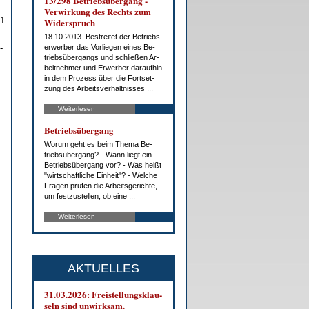
13/298 Be­triebs­über­gang -
Ver­wir­kung des Rechts zum
11
Wi­der­spruch
18.10.2013. Be­strei­tet der Be­triebs­
-
er­wer­ber das Vor­lie­gen ei­nes Be­
triebs­über­gangs und schlie­ßen Ar­
beit­neh­mer und Er­wer­ber dar­auf­hin
in dem Pro­zess über die Fort­set­
zung des Ar­beits­ver­hält­nis­ses ...
Weiterlesen
Be­triebs­über­gang
Wor­um geht es beim The­ma Be­
triebs­über­gang? - Wann liegt ein
Be­triebs­über­gang vor? - Was heißt
"wirt­schaft­li­che Ein­heit"? - Wel­che
Fra­gen prü­fen die Ar­beits­ge­rich­te,
um fest­zu­stel­len, ob ei­ne ...
Weiterlesen
AKTUELLES
31.03.2026: Frei­stel­lungs­klau­
seln sind un­wirk­sam.