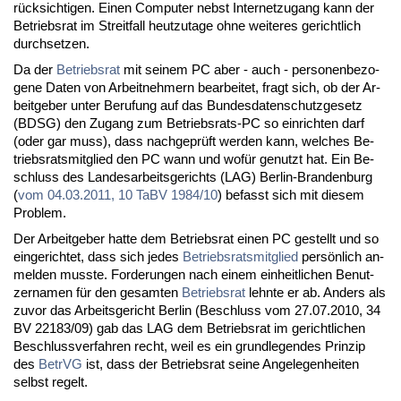
rück­sich­ti­gen. Ei­nen Com­pu­ter nebst In­ter­net­zu­gang kann der
Be­triebs­rat im Streit­fall heut­zu­ta­ge oh­ne wei­te­res ge­richt­lich
durch­set­zen.
Da der
Be­triebs­rat
mit sei­nem PC aber - auch - per­so­nen­be­zo­
ge­ne Da­ten von Ar­beit­neh­mern be­ar­bei­tet, fragt sich, ob der Ar­
beit­ge­ber un­ter Be­ru­fung auf das Bun­des­da­ten­schutz­ge­setz
(BDSG) den Zu­gang zum Be­triebs­rats-PC so ein­rich­ten darf
(oder gar muss), dass nach­ge­prüft wer­den kann, wel­ches Be­
triebs­rats­mit­glied den PC wann und wo­für ge­nutzt hat. Ein Be­
schluss des Lan­des­ar­beits­ge­richts (LAG) Ber­lin-Bran­den­burg
(
vom 04.03.2011, 10 TaBV 1984/10
) be­fasst sich mit die­sem
Pro­blem.
Der Ar­beit­ge­ber hat­te dem Be­triebs­rat ei­nen PC ge­stellt und so
ein­ge­rich­tet, dass sich je­des
Be­triebs­rats­mit­glied
per­sön­lich an­
mel­den muss­te. For­de­run­gen nach ei­nem ein­heit­li­chen Be­nut­
zer­na­men für den ge­sam­ten
Be­triebs­rat
lehn­te er ab. An­ders als
zu­vor das Ar­beits­ge­richt Ber­lin (Be­schluss vom 27.07.2010, 34
BV 22183/09) gab das LAG dem Be­triebs­rat im ge­richt­li­chen
Be­schluss­ver­fah­ren recht, weil es ein grund­le­gen­des Prin­zip
des
Be­trVG
ist, dass der Be­triebs­rat sei­ne An­ge­le­gen­hei­ten
selbst re­gelt.