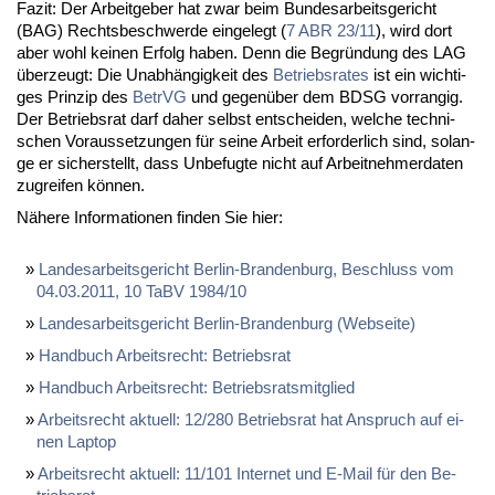
Fa­zit: Der Ar­beit­ge­ber hat zwar beim Bun­des­ar­beits­ge­richt
(BAG) Rechts­be­schwer­de ein­ge­legt (
7 ABR 23/11
), wird dort
aber wohl kei­nen Er­folg ha­ben. Denn die Be­grün­dung des LAG
über­zeugt: Die Un­ab­hän­gig­keit des
Be­triebs­ra­tes
ist ein wich­ti­
ges Prin­zip des
Be­trVG
und ge­gen­über dem BDSG vor­ran­gig.
Der Be­triebs­rat darf da­her selbst ent­schei­den, wel­che tech­ni­
schen Vor­aus­set­zun­gen für sei­ne Ar­beit er­for­der­lich sind, so­lan­
ge er si­cher­stellt, dass Un­be­fug­te nicht auf Ar­beit­neh­mer­da­ten
zu­grei­fen kön­nen.
Nä­he­re In­for­ma­tio­nen fin­den Sie hier:
Lan­des­ar­beits­ge­richt Ber­lin-Bran­den­burg, Be­schluss vom
04.03.2011, 10 TaBV 1984/10
Lan­des­ar­beits­ge­richt Ber­lin-Bran­den­burg (Web­sei­te)
Hand­buch Ar­beits­recht: Be­triebs­rat
Hand­buch Ar­beits­recht: Be­triebs­rats­mit­glied
Ar­beits­recht ak­tu­ell: 12/280 Be­triebs­rat hat An­spruch auf ei­
nen Lap­top
Ar­beits­recht ak­tu­ell: 11/101 In­ter­net und E-Mail für den Be­