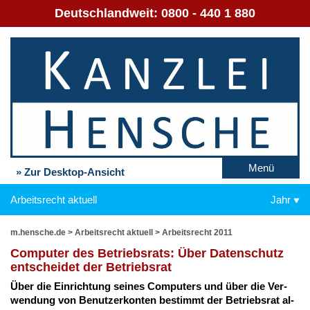
Deutschlandweit:
0800 - 440 1 880
Menü
» Zur Desktop-Ansicht
Arbeitsrecht aktuell
Jahr
m.hensche.de
>
Arbeitsrecht aktuell
>
Arbeitsrecht 2011
Com­pu­ter des Be­triebs­rats: Über Da­ten­schutz
ent­schei­det der Be­triebs­rat
Über die Ein­rich­tung sei­nes Com­pu­ters und über die Ver­
wen­dung von Be­nut­zer­kon­ten be­stimmt der Be­triebs­rat al­