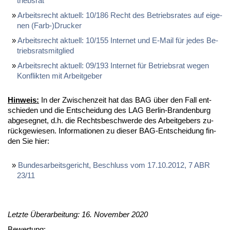
triebs­rat
Ar­beits­recht ak­tu­ell: 10/186 Recht des Be­triebs­ra­tes auf ei­ge­
nen (Farb-)Dru­cker
Ar­beits­recht ak­tu­ell: 10/155 In­ter­net und E-Mail für je­des Be­
triebs­rats­mit­glied
Ar­beits­recht ak­tu­ell: 09/193 In­ter­net für Be­triebs­rat we­gen
Kon­flik­ten mit Ar­beit­ge­ber
Hin­weis:
In der Zwi­schen­zeit hat das BAG über den Fall ent­
schie­den und die Ent­schei­dung des LAG Ber­lin-Bran­den­burg
ab­ge­seg­net, d.h. die Rechts­be­schwer­de des Ar­beit­ge­bers zu­
rück­ge­wie­sen. In­for­ma­tio­nen zu die­ser BAG-Ent­schei­dung fin­
den Sie hier:
Bun­des­ar­beits­ge­richt, Be­schluss vom 17.10.2012, 7 ABR
23/11
Letzte Überarbeitung: 16. November 2020
Bewertung: