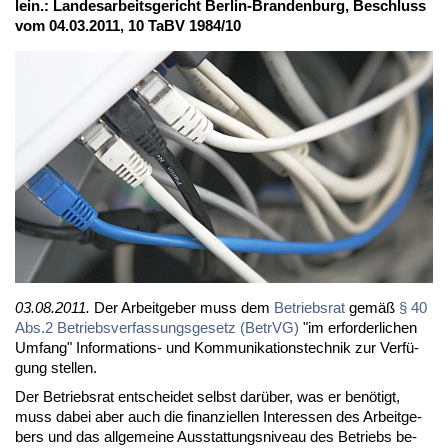
lein.: Lan­des­ar­beits­ge­richt Ber­lin-Bran­den­burg, Be­schluss
vom 04.03.2011, 10 TaBV 1984/10
03.08.2011.
Der Ar­beit­ge­ber muss dem
Be­triebs­rat
ge­mäß
§ 40
Abs.2 Be­triebs­ver­fas­sungs­ge­setz (Be­trVG)
"im er­for­der­li­chen
Um­fang" In­for­ma­ti­ons- und Kom­mu­ni­ka­ti­ons­tech­nik zur Ver­fü­
gung stel­len.
Der Be­triebs­rat ent­schei­det selbst dar­über, was er be­nö­tigt,
muss da­bei aber auch die fi­nan­zi­el­len In­ter­es­sen des Ar­beit­ge­
bers und das all­ge­mei­ne Aus­stat­tungs­ni­veau des Be­triebs be­