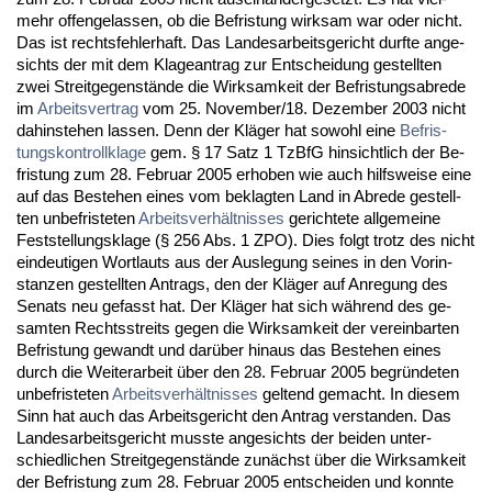
mehr of­fen­ge­las­sen, ob die Be­fris­tung wirk­sam war oder nicht.
Das ist rechts­feh­ler­haft. Das Lan­des­ar­beits­ge­richt durf­te an­ge­
sichts der mit dem Kla­ge­an­trag zur Ent­schei­dung ge­stell­ten
zwei Streit­ge­genstände die Wirk­sam­keit der Be­fris­tungs­ab­re­de
im
Ar­beits­ver­trag
vom 25. No­vem­ber/18. De­zem­ber 2003 nicht
da­hin­ste­hen las­sen. Denn der Kläger hat so­wohl ei­ne
Be­fris­
tungs­kon­troll­kla­ge
gem. § 17 Satz 1 Tz­B­fG hin­sicht­lich der Be­
fris­tung zum 28. Fe­bru­ar 2005 er­ho­ben wie auch hilfs­wei­se ei­ne
auf das Be­ste­hen ei­nes vom be­klag­ten Land in Ab­re­de ge­stell­
ten un­be­fris­te­ten
Ar­beits­verhält­nis­ses
ge­rich­te­te all­ge­mei­ne
Fest­stel­lungs­kla­ge (§ 256 Abs. 1 ZPO). Dies folgt trotz des nicht
ein­deu­ti­gen Wort­lauts aus der Aus­le­gung sei­nes in den Vor­in­
stan­zen ge­stell­ten An­trags, den der Kläger auf An­re­gung des
Se­nats neu ge­fasst hat. Der Kläger hat sich während des ge­
sam­ten Rechts­streits ge­gen die Wirk­sam­keit der ver­ein­bar­ten
Be­fris­tung ge­wandt und darüber hin­aus das Be­ste­hen ei­nes
durch die Wei­ter­ar­beit über den 28. Fe­bru­ar 2005 be­gründe­ten
un­be­fris­te­ten
Ar­beits­verhält­nis­ses
gel­tend ge­macht. In die­sem
Sinn hat auch das Ar­beits­ge­richt den An­trag ver­stan­den. Das
Lan­des­ar­beits­ge­richt muss­te an­ge­sichts der bei­den un­ter­
schied­li­chen Streit­ge­genstände zunächst über die Wirk­sam­keit
der Be­fris­tung zum 28. Fe­bru­ar 2005 ent­schei­den und konn­te