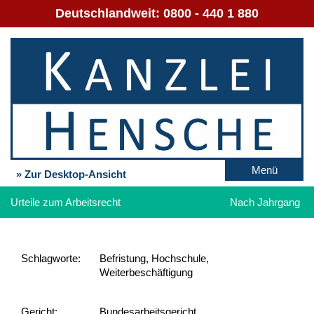
Deutschlandweit:
0800 - 440 1 880
Menü
» Zur Desktop-Ansicht
Urteile zum Arbeitsrecht
Nach Jahrgang
Schlag­worte:
Befristung, Hochschule,
Weiterbeschäftigung
Gericht:
Bundesarbeitsgericht