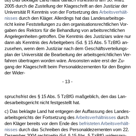
2005 durch die Zu­stel­lung der Kla­ge­schrift an den Jus­ti­zi­ar der
Uni­ver­sität R Kennt­nis von der Fort­set­zung des
Ar­beits­verhält­
nis­ses
durch den Kläger. Al­ler­dings hat das Lan­des­ar­beits­ge­
richt kei­ne Fest­stel­lun­gen zu den or­ga­ni­sa­ti­ons­recht­li­chen Vor­
ga­ben des Rek­tors für die Be­hand­lung von ar­beits­recht­li­chen
An­ge­le­gen­hei­ten ge­trof­fen. Die Kennt­nis des Jus­ti­zi­ars wäre nur
dann als Kennt­nis des Ar­beit­ge­bers iSd. § 15 Abs. 5 Tz­B­fG an­
zu­se­hen, wenn dem Jus­ti­zi­ar nach dem Geschäfts­ver­tei­lungs­
plan der Uni­ver­sität die Be­ar­bei­tung der ar­beits­ge­richt­li­chen Ver­
fah­ren über­tra­gen wor­den wäre. An­sons­ten wäre erst der Zu­
gang der Kla­ge­schrift beim Per­so­nal­de­zer­nen­ten für den Be­ginn
der Wi­der-
- 13 -
spruchs­frist des § 15 Abs. 5 Tz­B­fG maßgeb­lich, den das Lan­
des­ar­beits­ge­richt nicht fest­ge­stellt hat.
c) Das be­klag­te Land hat ent­ge­gen der Auf­fas­sung des Lan­des­
ar­beits­ge­richts der Fort­set­zung des
Ar­beits­verhält­nis­ses
durch
den Kläger be­reits vor dem En­de des
be­fris­te­ten Ar­beits­verhält­
nis­ses
durch das Schrei­ben des Per­so­nal­de­zer­nen­ten vom 22.
De­zem­ber 2004 recht­zei­tig iSd. § 15 Abs. 5 Tz­B­fG wi­der­spro­