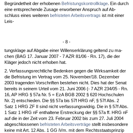
Be­gründet­heit der er­ho­be­nen
Be­fris­tungs­kon­troll­kla­ge
. Ein durch
ei­ne ent­spre­chen­de Zu­sa­ge er­wor­be­ner An­spruch auf Ab­
schluss ei­nes wei­te­ren
be­fris­te­ten Ar­beits­ver­trags
ist mit ei­ner
Leis-
- 8 -
tungs­kla­ge auf Ab­ga­be ei­ner Wil­lens­erklärung gel­tend zu ma­
chen (BAG 17. Ja­nu­ar 2007 - 7 AZR 81/06 - Rn. 17), die der
Kläger je­doch nicht er­ho­ben hat.
2. Ver­fas­sungs­recht­li­che Be­den­ken ge­gen die Wirk­sam­keit der
die Be­fris­tung im Ver­trag vom 25. No­vem­ber/18. De­zem­ber
2003 tra­gen­den Vor­schrif­ten be­ste­hen nicht. Dies hat der Se­nat
be­reits in sei­nem Ur­teil vom 21. Ju­ni 2006 (- 7 AZR 234/05 - Rn.
16, AP HRG § 57a Nr. 5 = EzA BGB 2002 § 620 Hoch­schu­len
Nr. 2) ent­schie­den. Die §§ 57a bis 57f HRG nF, § 57f Abs. 2
Satz 1 HRG ZF II sind nicht ver­fas­sungs­wid­rig. Die in § 57f Abs.
1 Satz 1 HRG nF ent­hal­te­ne Er­stre­ckung der §§ 57a ff. HRG nF
auf die in der Zeit vom 23. Fe­bru­ar 2002 bis zum 27. Ju­li 2004
ab­ge­schlos­se­nen
be­fris­te­ten Ar­beits­verträge
stellt ins­be­son­de­re
kei­ne mit Art. 12 Abs. 1 GG iVm. mit dem Rechts­staats­prin­zip