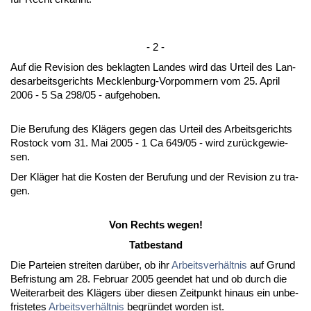
- 2 -
Auf die Re­vi­si­on des be­klag­ten Lan­des wird das Ur­teil des Lan­
des­ar­beits­ge­richts Meck­len­burg-Vor­pom­mern vom 25. April
2006 - 5 Sa 298/05 - auf­ge­ho­ben.
Die Be­ru­fung des Klägers ge­gen das Ur­teil des Ar­beits­ge­richts
Ros­tock vom 31. Mai 2005 - 1 Ca 649/05 - wird zurück­ge­wie­
sen.
Der Kläger hat die Kos­ten der Be­ru­fung und der Re­vi­si­on zu tra­
gen.
Von Rechts we­gen!
Tat­be­stand
Die Par­tei­en strei­ten darüber, ob ihr
Ar­beits­verhält­nis
auf Grund
Be­fris­tung am 28. Fe­bru­ar 2005 ge­en­det hat und ob durch die
Wei­ter­ar­beit des Klägers über die­sen Zeit­punkt hin­aus ein un­be­
fris­te­tes
Ar­beits­verhält­nis
be­gründet wor­den ist.