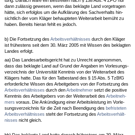
tung. Da­nach wäre ein Be­strei­ten nach § 138 Abs. 4 ZPO nur
dann zulässig ge­we­sen, wenn das be­klag­te Land vor­ge­tra­gen
hätte, sich er­folg­los um die Aufklärung des Sach­ver­halts hin­
sicht­lich der vom Kläger be­haup­te­ten Wei­ter­ar­beit bemüht zu
ha­ben. Be­reits hier­an fehlt es je­doch.
b) Die Fort­set­zung des
Ar­beits­verhält­nis­ses
durch den Kläger
ist frühes­tens seit dem 30. März 2005 mit Wis­sen des be­klag­ten
Lan­des er­folgt.
aa) Das Lan­des­ar­beits­ge­richt hat zu Un­recht an­ge­nom­men,
dass das be­klag­te Land auf Grund der An­ga­ben im Vor­le­sungs­
ver­zeich­nis der Uni­ver­sität Kennt­nis von der Wei­ter­ar­beit des
Klägers hat­te. Das für den Tat­be­stand des § 15 Abs. 5 Tz­B­fG
er­for­der­li­che Wis­sen des Ar­beit­ge­bers von der Fort­set­zung des
Ar­beits­verhält­nis­ses
durch den
Ar­beit­neh­mer
setzt die po­si­ti­ve
Kennt­nis des Ar­beit­ge­bers von der Wei­ter­ar­beit des
Ar­beit­neh­
mers
vor­aus. Die Ankündi­gung ei­ner Ar­beits­leis­tung im Vor­le­
sungs­ver­zeich­nis für die Zeit nach Be­en­di­gung des
be­fris­te­ten
Ar­beits­verhält­nis­ses
steht der Fort­set­zung des
Ar­beits­verhält­
nis­ses
nicht gleich.
bb) Das be­klag­te Land hat­te da­nach frühes­tens am 30. März