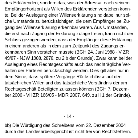
des Erklären­den, son­dern das, was der Adres­sat nach sei­nem
Empfänger­ho­ri­zont als Wil­len des Erklären­den ver­ste­hen konn­
te. Bei der Aus­le­gung ei­ner Wil­lens­erklärung sind da­bei nur sol­
che Umstände zu berück­sich­ti­gen, die dem Empfänger bei Zu­
gang der Wil­lens­erklärung er­kenn­bar wa­ren. Aus Umständen,
die erst nach Zu­gang der Erklärung zu­ta­ge tre­ten, kann nicht der
Schluss ge­zo­gen wer­den, dass der Empfänger die­se Erklärung
in ei­nem an­de­ren als in dem zum Zeit­punkt des Zu­gangs er­
kenn­ba­ren Sinn ver­ste­hen muss­te (BGH 24. Ju­ni 1988 - V ZR
49/87 - NJW 1988, 2878, zu 2 b der Gründe). Zwar kann bei der
Aus­le­gung ei­nes Rechts­geschäfts auch das nachträgli­che Ver­
hal­ten der Par­tei­en berück­sich­tigt wer­den. Dies gilt aber nur in
dem Sin­ne, dass späte­re Vorgänge Rück­schlüsse auf den
tatsächli­chen Wil­len und das tatsächli­che Verständ­nis der am
Rechts­geschäft Be­tei­lig­ten zu­las­sen können (BGH 7. De­zem­
ber 2006 - VII ZR 166/05 - MDR 2007, 649, zu II 1 der Gründe).
- 14 -
bb) Die Würdi­gung des Schrei­bens vom 22. De­zem­ber 2004
durch das Lan­des­ar­beits­ge­richt ist nicht frei von Rechts­feh­lern.