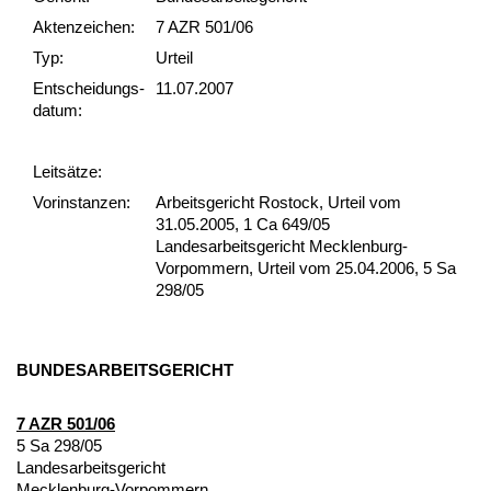
Akten­zeichen:
7 AZR 501/06
Typ:
Urteil
Ent­scheid­ungs­
11.07.2007
datum:
Leit­sätze:
Vor­ins­tan­zen:
Arbeitsgericht Rostock, Urteil vom
31.05.2005, 1 Ca 649/05
Landesarbeitsgericht Mecklenburg-
Vorpommern, Urteil vom 25.04.2006, 5 Sa
298/05
BUN­DES­AR­BEITS­GERICHT
7 AZR 501/06
5 Sa 298/05
Lan­des­ar­beits­ge­richt
Meck­len­burg-Vor­pom­mern