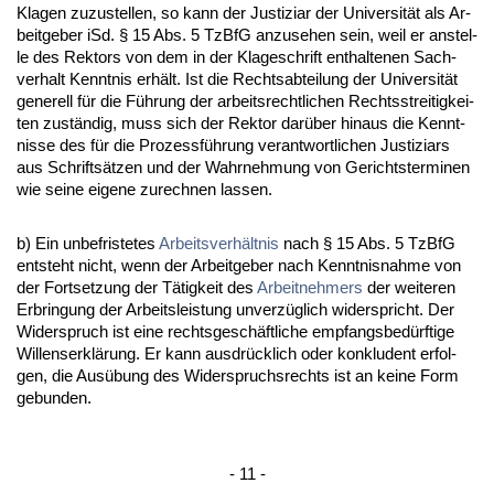
Kla­gen zu­zu­stel­len, so kann der Jus­ti­zi­ar der Uni­ver­sität als Ar­
beit­ge­ber iSd. § 15 Abs. 5 Tz­B­fG an­zu­se­hen sein, weil er an­stel­
le des Rek­tors von dem in der Kla­ge­schrift ent­hal­te­nen Sach­
ver­halt Kennt­nis erhält. Ist die Rechts­ab­tei­lung der Uni­ver­sität
ge­ne­rell für die Führung der ar­beits­recht­li­chen Rechts­strei­tig­kei­
ten zuständig, muss sich der Rek­tor darüber hin­aus die Kennt­
nis­se des für die Pro­zessführung ver­ant­wort­li­chen Jus­ti­zi­ars
aus Schriftsätzen und der Wahr­neh­mung von Ge­richts­ter­mi­nen
wie sei­ne ei­ge­ne zu­rech­nen las­sen.
b) Ein un­be­fris­te­tes
Ar­beits­verhält­nis
nach § 15 Abs. 5 Tz­B­fG
ent­steht nicht, wenn der Ar­beit­ge­ber nach Kennt­nis­nah­me von
der Fort­set­zung der Tätig­keit des
Ar­beit­neh­mers
der wei­te­ren
Er­brin­gung der Ar­beits­leis­tung un­verzüglich wi­der­spricht. Der
Wi­der­spruch ist ei­ne rechts­geschäft­li­che emp­fangs­bedürf­ti­ge
Wil­lens­erklärung. Er kann aus­drück­lich oder kon­klu­dent er­fol­
gen, die Ausübung des Wi­der­spruchs­rechts ist an kei­ne Form
ge­bun­den.
- 11 -