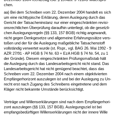
chen.
aa) Bei dem Schrei­ben vom 22. De­zem­ber 2004 han­delt es sich
um ei­ne nicht­ty­pi­sche Erklärung, de­ren Aus­le­gung durch das
Ge­richt der Tat­sa­chen­in­stanz nur ei­ner ein­ge­schränk­ten re­vi­si­
ons­recht­li­chen Über­prüfung dar­auf­hin un­ter­liegt, ob die ge­setz­li­
chen Aus­le­gungs­re­geln (§§ 133, 157 BGB) rich­tig an­ge­wandt,
nicht ge­gen Denk­ge­set­ze und all­ge­mei­ne Er­fah­rungssätze ver­s­
toßen und der für die Aus­le­gung maßgeb­li­che Tat­sa­chen­stoff
vollständig ver­wer­tet wur­de (st. Rspr., vgl. BAG 26. Mai 1992 - 9
AZR 27/91 - AP HGB § 74 Nr. 63 = EzA HGB § 74 Nr. 54, zu 1
der Gründe). Die­sem ein­ge­schränk­ten Prüfungs­maßstab hält
die Aus­le­gung durch das Lan­des­ar­beits­ge­richt nicht stand. Das
Lan­des­ar­beits­ge­richt hat nicht genügend be­ach­tet, dass das
Schrei­ben vom 22. De­zem­ber 2004 nach ei­nem ob­jek­ti­vier­ten
Empfänger­ho­ri­zont aus­zu­le­gen ist und bei der Aus­le­gung zu Un­
recht erst nach Zu­gang des Schrei­bens ein­ge­tre­te­ne und dem
Kläger nicht be­kann­te Umstände berück­sich­tigt.
Verträge und Wil­lens­erklärun­gen sind nach dem Empfänger­ho­ri­
zont aus­zu­le­gen (§§ 133, 157 BGB). Aus­le­gungs­ziel ist bei
emp­fangs­bedürf­ti­gen Wil­lens­erklärun­gen nicht der in­ne­re Wil­le