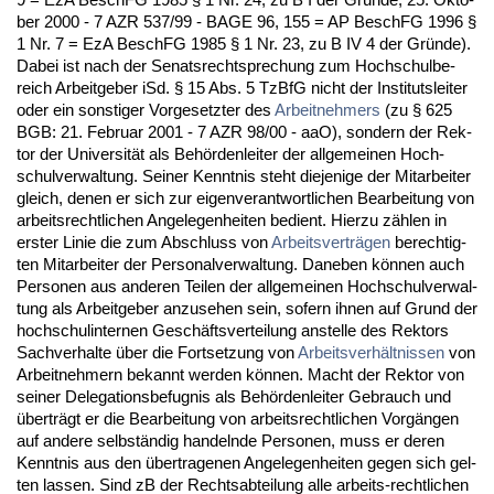
ber 2000 - 7 AZR 537/99 - BA­GE 96, 155 = AP BeschFG 1996 §
1 Nr. 7 = EzA BeschFG 1985 § 1 Nr. 23, zu B IV 4 der Gründe).
Da­bei ist nach der Se­nats­recht­spre­chung zum Hoch­schul­be­
reich Ar­beit­ge­ber iSd. § 15 Abs. 5 Tz­B­fG nicht der In­sti­tuts­lei­ter
oder ein sons­ti­ger Vor­ge­setz­ter des
Ar­beit­neh­mers
(zu § 625
BGB: 21. Fe­bru­ar 2001 - 7 AZR 98/00 - aaO), son­dern der Rek­
tor der Uni­ver­sität als Behörden­lei­ter der all­ge­mei­nen Hoch­
schul­ver­wal­tung. Sei­ner Kennt­nis steht die­je­ni­ge der Mit­ar­bei­ter
gleich, de­nen er sich zur ei­gen­ver­ant­wort­li­chen Be­ar­bei­tung von
ar­beits­recht­li­chen An­ge­le­gen­hei­ten be­dient. Hier­zu zählen in
ers­ter Li­nie die zum Ab­schluss von
Ar­beits­verträgen
be­rech­tig­
ten Mit­ar­bei­ter der Per­so­nal­ver­wal­tung. Da­ne­ben können auch
Per­so­nen aus an­de­ren Tei­len der all­ge­mei­nen Hoch­schul­ver­wal­
tung als Ar­beit­ge­ber an­zu­se­hen sein, so­fern ih­nen auf Grund der
hoch­schul­in­ter­nen Geschäfts­ver­tei­lung an­stel­le des Rek­tors
Sach­ver­hal­te über die Fort­set­zung von
Ar­beits­verhält­nis­sen
von
Ar­beit­neh­mern be­kannt wer­den können. Macht der Rek­tor von
sei­ner De­le­ga­ti­ons­be­fug­nis als Behörden­lei­ter Ge­brauch und
überträgt er die Be­ar­bei­tung von ar­beits­recht­li­chen Vorgängen
auf an­de­re selbständig han­deln­de Per­so­nen, muss er de­ren
Kennt­nis aus den über­tra­ge­nen An­ge­le­gen­hei­ten ge­gen sich gel­
ten las­sen. Sind zB der Rechts­ab­tei­lung al­le ar­beits-recht­li­chen