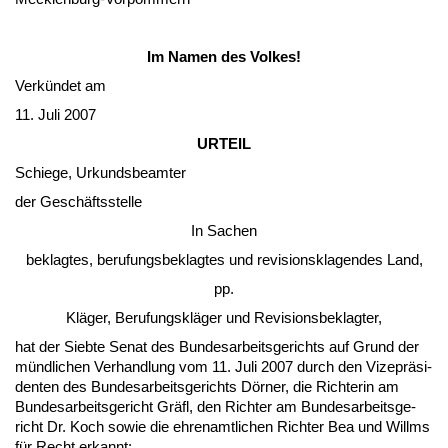
Im Na­men des Vol­kes!
Verkündet am
11. Ju­li 2007
UR­TEIL
Schie­ge, Ur­kunds­be­am­ter
der Geschäfts­stel­le
In Sa­chen
be­klag­tes, be­ru­fungs­be­klag­tes und re­vi­si­ons­kla­gen­des Land,
pp.
Kläger, Be­ru­fungskläger und Re­vi­si­ons­be­klag­ter,
hat der Sieb­te Se­nat des Bun­des­ar­beits­ge­richts auf Grund der
münd­li­chen Ver­hand­lung vom 11. Ju­li 2007 durch den Vi­ze­präsi­
den­ten des Bun­des­ar­beits­ge­richts Dörner, die Rich­te­rin am
Bun­des­ar­beits­ge­richt Gräfl, den Rich­ter am Bun­des­ar­beits­ge­
richt Dr. Koch so­wie die eh­ren­amt­li­chen Rich­ter Bea und Will­ms
für Recht er­kannt: