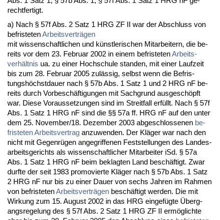
Abs. 1 Satz 1, § 57b Abs. 1, § 57f Abs. 1 Satz 1 HRG nF ge­
recht­fer­tigt.
a) Nach § 57f Abs. 2 Satz 1 HRG ZF II war der Ab­schluss von
be­fris­te­ten
Ar­beits­verträgen
mit wis­sen­schaft­li­chen und künst­le­ri­schen Mit­ar­bei­tern, die be­
reits vor dem 23. Fe­bru­ar 2002 in ei­nem be­fris­te­ten
Ar­beits­
verhält­nis
ua. zu ei­ner Hoch­schu­le stan­den, mit ei­ner Lauf­zeit
bis zum 28. Fe­bru­ar 2005 zulässig, selbst wenn die Be­fris­
tungshöchst­dau­er nach § 57b Abs. 1 Satz 1 und 2 HRG nF be­
reits durch Vor­beschäfti­gun­gen mit Sach­grund aus­geschöpft
war. Die­se Vor­aus­set­zun­gen sind im Streit­fall erfüllt. Nach § 57f
Abs. 1 Satz 1 HRG nF sind die §§ 57a ff. HRG nF auf den un­ter
dem 25. No­vem­ber/18. De­zem­ber 2003 ab­ge­schlos­se­nen
be­
fris­te­ten Ar­beits­ver­trag
an­zu­wen­den. Der Kläger war nach den
nicht mit Ge­genrügen an­ge­grif­fe­nen Fest­stel­lun­gen des Lan­des­
ar­beits­ge­richts als wis­sen­schaft­li­cher Mit­ar­bei­ter iSd. § 57a
Abs. 1 Satz 1 HRG nF beim be­klag­ten Land beschäftigt. Zwar
durf­te der seit 1983 pro­mo­vier­te Kläger nach § 57b Abs. 1 Satz
2 HRG nF nur bis zu ei­ner Dau­er von sechs Jah­ren im Rah­men
von be­fris­te­ten
Ar­beits­verträgen
beschäftigt wer­den. Die mit
Wir­kung zum 15. Au­gust 2002 in das HRG ein­gefügte Über­g­
angs­re­ge­lung des § 57f Abs. 2 Satz 1 HRG ZF II ermöglich­te