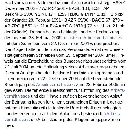
Sach­vor­trag der Par­tei­en da­zu nicht zu er­war­ten ist (vgl. BAG 4.
De­zem­ber 2002 - 7 AZR 545/01 - BA­GE 104, 103 = AP
BeschFG 1996 § 1 Nr. 17 = EzA Tz­B­fG § 14 Nr. 1, zu II 1 b bb
der Gründe; 28. Fe­bru­ar 1991 - 8 AZR 89/90 - BA­GE 67, 279 =
AP ZPO § 550 Nr. 21 = EzA ArbGG 1979 § 72 Nr. 11, zu 2 b bb
der Gründe). Da­nach hat das be­klag­te Land der Fort­set­zung
des bis zum 28. Fe­bru­ar 2005
be­fris­te­ten Ar­beits­verhält­nis­ses
mit dem Schrei­ben vom 22. De­zem­ber 2004 wi­der­spro­chen.
Der Kläger hat­te mit dem an das Per­so­nal­de­zer­nat der Uni­ver­
sität ge­rich­te­ten Schrei­ben vom 29. Sep­tem­ber 2004 un­ter Hin­
weis auf die Ent­schei­dung des Bun­des­ver­fas­sungs­ge­richts vom
27. Ju­li 2004 um die Ent­fris­tung sei­nes Ar­beits­ver­trags ge­be­ten.
Die­sem An­lie­gen hat das be­klag­te Land nicht ent­spro­chen und
im Schrei­ben vom 22. De­zem­ber 2004 auf die be­vor­ste­hen­de
Be­en­di­gung des
Ar­beits­verhält­nis­ses
zum 28. Fe­bru­ar 2005 hin­
ge­wie­sen. Die feh­len­de Be­reit­schaft zur Ent­fris­tung des
Ar­beits­
verhält­nis­ses
und der Hin­weis auf den be­vor­ste­hen­den Ab­lauf
der Be­fris­tung las­sen für ei­nen verständi­gen Drit­ten mit der ge­
bo­te­nen Ein­deu­tig­keit die feh­len­de Be­reit­schaft des be­klag­ten
Lan­des er­ken­nen, nach dem Ab­lauf des be­ste­hen­den
Ar­beits­
verhält­nis­ses
die Ar­beits­leis­tung des Klägers ent­ge­gen­zu­neh­
men.