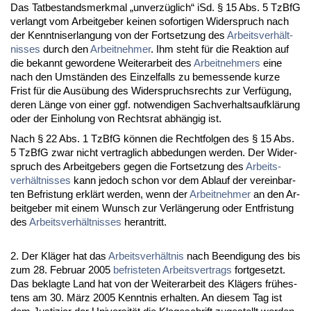
Das Tat­be­stands­merk­mal „un­verzüglich“ iSd. § 15 Abs. 5 Tz­B­fG
ver­langt vom Ar­beit­ge­ber kei­nen so­for­ti­gen Wi­der­spruch nach
der Kennt­nis­er­lan­gung von der Fort­set­zung des
Ar­beits­verhält­
nis­ses
durch den
Ar­beit­neh­mer
. Ihm steht für die Re­ak­ti­on auf
die be­kannt ge­wor­de­ne Wei­ter­ar­beit des
Ar­beit­neh­mers
ei­ne
nach den Umständen des Ein­zel­falls zu be­mes­sen­de kur­ze
Frist für die Ausübung des Wi­der­spruchs­rechts zur Verfügung,
de­ren Länge von ei­ner ggf. not­wen­di­gen Sach­ver­halts­aufklärung
oder der Ein­ho­lung von Rechts­rat abhängig ist.
Nach § 22 Abs. 1 Tz­B­fG können die Recht­fol­gen des § 15 Abs.
5 Tz­B­fG zwar nicht ver­trag­lich ab­be­dun­gen wer­den. Der Wi­der­
spruch des Ar­beit­ge­bers ge­gen die Fort­set­zung des
Ar­beits­
verhält­nis­ses
kann je­doch schon vor dem Ab­lauf der ver­ein­bar­
ten Be­fris­tung erklärt wer­den, wenn der
Ar­beit­neh­mer
an den Ar­
beit­ge­ber mit ei­nem Wunsch zur Verlänge­rung oder Ent­fris­tung
des
Ar­beits­verhält­nis­ses
her­an­tritt.
2. Der Kläger hat das
Ar­beits­verhält­nis
nach Be­en­di­gung des bis
zum 28. Fe­bru­ar 2005
be­fris­te­ten Ar­beits­ver­trags
fort­ge­setzt.
Das be­klag­te Land hat von der Wei­ter­ar­beit des Klägers frühes­
tens am 30. März 2005 Kennt­nis er­hal­ten. An die­sem Tag ist