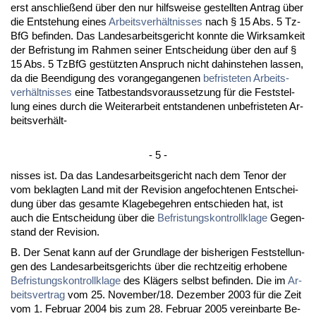
erst an­sch­ließend über den nur hilfs­wei­se ge­stell­ten An­trag über
die Ent­ste­hung ei­nes
Ar­beits­verhält­nis­ses
nach § 15 Abs. 5 Tz­
B­fG be­fin­den. Das Lan­des­ar­beits­ge­richt konn­te die Wirk­sam­keit
der Be­fris­tung im Rah­men sei­ner Ent­schei­dung über den auf §
15 Abs. 5 Tz­B­fG gestütz­ten An­spruch nicht da­hin­ste­hen las­sen,
da die Be­en­di­gung des vor­an­ge­gan­ge­nen
be­fris­te­ten Ar­beits­
verhält­nis­ses
ei­ne Tat­be­stands­vor­aus­set­zung für die Fest­stel­
lung ei­nes durch die Wei­ter­ar­beit ent­stan­de­nen un­be­fris­te­ten Ar­
beits­verhält-
- 5 -
nis­ses ist. Da das Lan­des­ar­beits­ge­richt nach dem Te­nor der
vom be­klag­ten Land mit der Re­vi­si­on an­ge­foch­te­nen Ent­schei­
dung über das ge­sam­te Kla­ge­be­geh­ren ent­schie­den hat, ist
auch die Ent­schei­dung über die
Be­fris­tungs­kon­troll­kla­ge
Ge­gen­
stand der Re­vi­si­on.
B. Der Se­nat kann auf der Grund­la­ge der bis­he­ri­gen Fest­stel­lun­
gen des Lan­des­ar­beits­ge­richts über die recht­zei­tig er­ho­be­ne
Be­fris­tungs­kon­troll­kla­ge
des Klägers selbst be­fin­den. Die im
Ar­
beits­ver­trag
vom 25. No­vem­ber/18. De­zem­ber 2003 für die Zeit
vom 1. Fe­bru­ar 2004 bis zum 28. Fe­bru­ar 2005 ver­ein­bar­te Be­