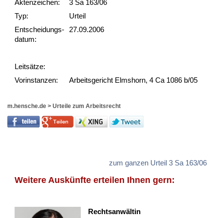
Akten­zeichen:
3 Sa 163/06
Typ:
Urteil
Ent­scheid­ungs­
27.09.2006
datum:
Leit­sätze:
Vor­ins­tan­zen:
Arbeitsgericht Elmshorn, 4 Ca 1086 b/05
m.hensche.de
>
Urteile zum Arbeitsrecht
zum ganzen Urteil 3 Sa 163/06
Weitere Auskünfte erteilen Ihnen gern:
Rechtsanwältin