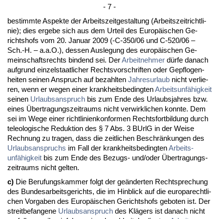
- 7 -
be­stimm­te As­pek­te der Ar­beits­zeit­ge­stal­tung (Ar­beits­zeit­richt­li­
nie); dies er­ge­be sich aus dem Ur­teil des Eu­ropäischen Ge­
richts­hofs vom 20. Ja­nu­ar 2009 (-C-350/06 und C-520/06 –
Sch.-H. – a.a.O.), des­sen Aus­le­gung des eu­ropäischen Ge­
mein­schafts­rechts bin­dend sei. Der
Ar­beit­neh­mer
dürfe da­nach
auf­grund ein­zel­staat­li­cher Rechts­vor­schrif­ten oder Ge­pflo­gen­
hei­ten sei­nen An­spruch auf be­zahl­ten
Jah­res­ur­laub
nicht ver­lie­
ren, wenn er we­gen ei­ner krank­heits­be­ding­ten
Ar­beits­unfähig­keit
sei­nen
Ur­laubs­an­spruch
bis zum En­de des Ur­laubs­jah­res bzw.
ei­nes Über­tra­gungs­zeit­raums nicht ver­wirk­li­chen konn­te. Dem
sei im We­ge ei­ner richt­li­ni­en­kon­for­men Rechts­fort­bil­dung durch
te­leo­lo­gi­sche Re­duk­ti­on des § 7 Abs. 3 BUrlG in der Wei­se
Rech­nung zu tra­gen, dass die zeit­li­chen Be­schränkun­gen des
Ur­laubs­an­spruchs
im Fall der krank­heits­be­ding­ten
Ar­beits­
unfähig­keit
bis zum En­de des Be­zugs- und/oder Über­tra­gungs­
zeit­raums nicht gel­ten.
c)
Die Be­ru­fungs­kam­mer folgt der geänder­ten Recht­spre­chung
des Bun­des­ar­beits­ge­richts, die im Hin­blick auf die eu­ro­pa­recht­li­
chen Vor­ga­ben des Eu­ropäischen Ge­richts­hofs ge­bo­ten ist. Der
streit­be­fan­ge­ne
Ur­laubs­an­spruch
des Klägers ist da­nach nicht