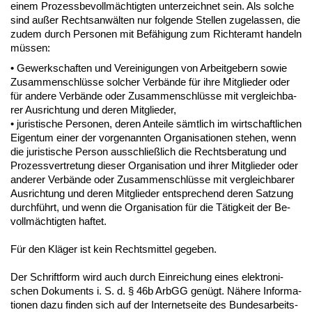
ei­nem Pro­zess­be­vollmäch­tig­ten un­ter­zeich­net sein. Als sol­che
sind außer Rechts­anwälten nur fol­gen­de Stel­len zu­ge­las­sen, die
zu­dem durch Per­so­nen mit Befähi­gung zum Rich­ter­amt han­deln
müssen:
• Ge­werk­schaf­ten und Ver­ei­ni­gun­gen von Ar­beit­ge­bern so­wie
Zu­sam­men­schlüsse sol­cher Verbände für ih­re Mit­glie­der oder
für an­de­re Verbände oder Zu­sam­men­schlüsse mit ver­gleich­ba­
rer Aus­rich­tung und de­ren Mit­glie­der,
• ju­ris­ti­sche Per­so­nen, de­ren An­tei­le sämt­lich im wirt­schaft­li­chen
Ei­gen­tum ei­ner der vor­ge­nann­ten Or­ga­ni­sa­tio­nen ste­hen, wenn
die ju­ris­ti­sche Per­son aus­sch­ließlich die Rechts­be­ra­tung und
Pro­zess­ver­tre­tung die­ser Or­ga­ni­sa­ti­on und ih­rer Mit­glie­der oder
an­de­rer Verbände oder Zu­sam­men­schlüsse mit ver­gleich­ba­rer
Aus­rich­tung und de­ren Mit­glie­der ent­spre­chend de­ren Sat­zung
durchführt, und wenn die Or­ga­ni­sa­ti­on für die Tätig­keit der Be­
vollmäch­tig­ten haf­tet.
Für den Kläger ist kein Rechts­mit­tel ge­ge­ben.
Der Schrift­form wird auch durch Ein­rei­chung ei­nes elek­tro­ni­
schen Do­ku­ments i. S. d. § 46b ArbGG genügt. Nähe­re In­for­ma­
tio­nen da­zu fin­den sich auf der In­ter­net­sei­te des Bun­des­ar­beits­