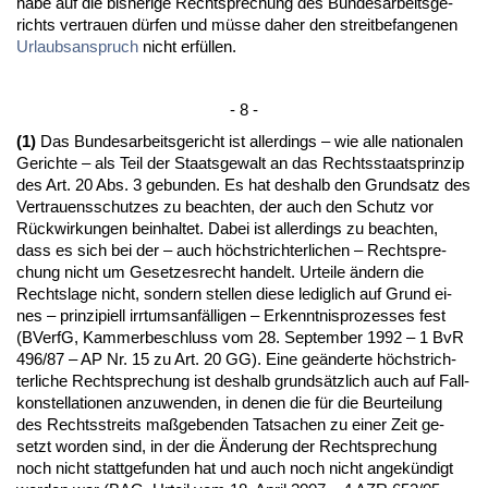
ha­be auf die bis­he­ri­ge Recht­spre­chung des Bun­des­ar­beits­ge­
richts ver­trau­en dürfen und müsse da­her den streit­be­fan­ge­nen
Ur­laubs­an­spruch
nicht erfüllen.
- 8 -
(1)
Das Bun­des­ar­beits­ge­richt ist al­ler­dings – wie al­le na­tio­na­len
Ge­rich­te – als Teil der Staats­ge­walt an das Rechts­staats­prin­zip
des Art. 20 Abs. 3 ge­bun­den. Es hat des­halb den Grund­satz des
Ver­trau­ens­schut­zes zu be­ach­ten, der auch den Schutz vor
Rück­wir­kun­gen be­inhal­tet. Da­bei ist al­ler­dings zu be­ach­ten,
dass es sich bei der – auch höchst­rich­ter­li­chen – Recht­spre­
chung nicht um Ge­set­zes­recht han­delt. Ur­tei­le ändern die
Rechts­la­ge nicht, son­dern stel­len die­se le­dig­lich auf Grund ei­
nes – prin­zi­pi­ell irr­tums­anfälli­gen – Er­kennt­nis­pro­zes­ses fest
(BVerfG, Kam­mer­be­schluss vom 28. Sep­tem­ber 1992 – 1 BvR
496/87 – AP Nr. 15 zu Art. 20 GG). Ei­ne geänder­te höchst­rich­
ter­li­che Recht­spre­chung ist des­halb grundsätz­lich auch auf Fall­
kon­stel­la­tio­nen an­zu­wen­den, in de­nen die für die Be­ur­tei­lung
des Rechts­streits maßge­ben­den Tat­sa­chen zu ei­ner Zeit ge­
setzt wor­den sind, in der die Ände­rung der Recht­spre­chung
noch nicht statt­ge­fun­den hat und auch noch nicht an­gekündigt