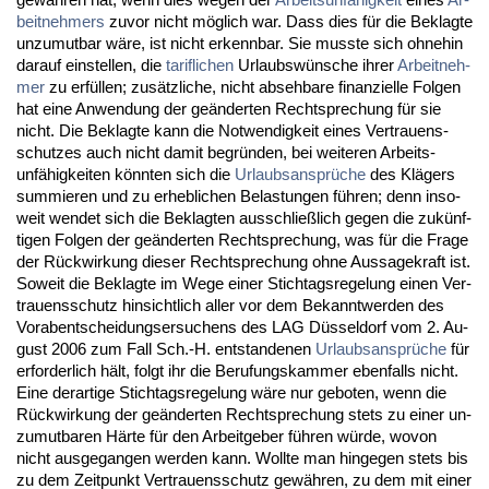
beit­neh­mers
zu­vor nicht möglich war. Dass dies für die Be­klag­te
un­zu­mut­bar wäre, ist nicht er­kenn­bar. Sie muss­te sich oh­ne­hin
dar­auf ein­stel­len, die
ta­rif­li­chen
Ur­laubswünsche ih­rer
Ar­beit­neh­
mer
zu erfüllen; zusätz­li­che, nicht ab­seh­ba­re fi­nan­zi­el­le Fol­gen
hat ei­ne An­wen­dung der geänder­ten Recht­spre­chung für sie
nicht. Die Be­klag­te kann die Not­wen­dig­keit ei­nes Ver­trau­ens­
schut­zes auch nicht da­mit be­gründen, bei wei­te­ren Ar­beits­
unfähig­kei­ten könn­ten sich die
Ur­laubs­ansprüche
des Klägers
sum­mie­ren und zu er­heb­li­chen Be­las­tun­gen führen; denn in­so­
weit wen­det sich die Be­klag­ten aus­sch­ließlich ge­gen die zukünf­
ti­gen Fol­gen der geänder­ten Recht­spre­chung, was für die Fra­ge
der Rück­wir­kung die­ser Recht­spre­chung oh­ne Aus­sa­ge­kraft ist.
So­weit die Be­klag­te im We­ge ei­ner Stich­tags­re­ge­lung ei­nen Ver­
trau­ens­schutz hin­sicht­lich al­ler vor dem Be­kannt­wer­den des
Vor­ab­ent­schei­dungs­er­su­chens des LAG Düssel­dorf vom 2. Au­
gust 2006 zum Fall Sch.-H. ent­stan­de­nen
Ur­laubs­ansprüche
für
er­for­der­lich hält, folgt ihr die Be­ru­fungs­kam­mer eben­falls nicht.
Ei­ne der­ar­ti­ge Stich­tags­re­ge­lung wäre nur ge­bo­ten, wenn die
Rück­wir­kung der geänder­ten Recht­spre­chung stets zu ei­ner un­
zu­mut­ba­ren Härte für den Ar­beit­ge­ber führen würde, wo­von
nicht aus­ge­gan­gen wer­den kann. Woll­te man hin­ge­gen stets bis
zu dem Zeit­punkt Ver­trau­ens­schutz gewähren, zu dem mit ei­ner