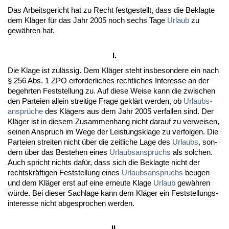
Das Ar­beits­ge­richt hat zu Recht fest­ge­stellt, dass die Be­klag­te
dem Kläger für das Jahr 2005 noch sechs Ta­ge
Ur­laub
zu
gewähren hat.
I.
Die Kla­ge ist zulässig. Dem Kläger steht ins­be­son­de­re ein nach
§ 256 Abs. 1 ZPO er­for­der­li­ches recht­li­ches In­ter­es­se an der
be­gehr­ten Fest­stel­lung zu. Auf die­se Wei­se kann die zwi­schen
den Par­tei­en al­lein strei­ti­ge Fra­ge geklärt wer­den, ob
Ur­laubs­
ansprüche
des Klägers aus dem Jahr 2005 ver­fal­len sind. Der
Kläger ist in die­sem Zu­sam­men­hang nicht dar­auf zu ver­wei­sen,
sei­nen An­spruch im We­ge der Leis­tungs­kla­ge zu ver­fol­gen. Die
Par­tei­en strei­ten nicht über die zeit­li­che La­ge des
Ur­laubs
, son­
dern über das Be­ste­hen ei­nes
Ur­laubs­an­spruchs
als sol­chen.
Auch spricht nichts dafür, dass sich die Be­klag­te nicht der
rechts­kräfti­gen Fest­stel­lung ei­nes
Ur­laubs­an­spruchs
beu­gen
und dem Kläger erst auf ei­ne er­neu­te Kla­ge
Ur­laub
gewähren
würde. Bei die­ser Sach­la­ge kann dem Kläger ein Fest­stel­lungs­
in­ter­es­se nicht ab­ge­spro­chen wer­den.
II.