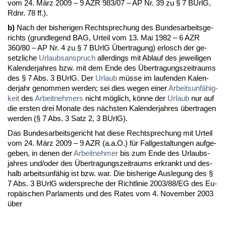
vom 24. März 2009 – 9 AZR 983/07 – AP Nr. 39 zu § 7 BUrlG,
Rd­nr. 78 ff.).
b)
Nach der bis­he­ri­gen Recht­spre­chung des Bun­des­ar­beits­ge­
richts (grund­le­gend BAG, Ur­teil vom 13. Mai 1982 – 6 AZR
360/80 – AP Nr. 4 zu § 7 BUrlG Über­tra­gung) er­losch der ge­
setz­li­che
Ur­laubs­an­spruch
al­ler­dings mit Ab­lauf des je­wei­li­gen
Ka­len­der­jah­res bzw. mit dem En­de des Über­tra­gungs­zeit­raums
des § 7 Abs. 3 BUrlG. Der
Ur­laub
müsse im lau­fen­den Ka­len­
der­jahr ge­nom­men wer­den; sei dies we­gen ei­ner
Ar­beits­unfähig­
keit
des
Ar­beit­neh­mers
nicht möglich, könne der
Ur­laub
nur auf
die ers­ten drei Mo­na­te des nächs­ten Ka­len­der­jah­res über­tra­gen
wer­den (§ 7 Abs. 3 Satz 2, 3 BUrlG).
Das Bun­des­ar­beits­ge­richt hat die­se Recht­spre­chung mit Ur­teil
vom 24. März 2009 – 9 AZR (a.a.O.) für Fall­ge­stal­tun­gen auf­ge­
ge­ben, in de­nen der
Ar­beit­neh­mer
bis zum En­de des Ur­laubs­
jah­res und/oder des Über­tra­gungs­zeit­raums er­krankt und des­
halb ar­beits­unfähig ist bzw. war. Die bis­he­ri­ge Aus­le­gung des §
7 Abs. 3 BUrlG wi­der­spre­che der Richt­li­nie 2003/88/EG des Eu­
ropäischen Par­la­ments und des Ra­tes vom 4. No­vem­ber 2003
über