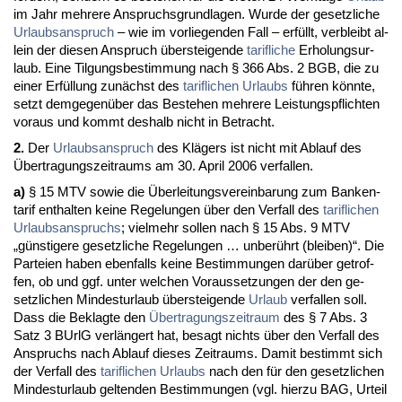
im Jahr meh­re­re An­spruchs­grund­la­gen. Wur­de der ge­setz­li­che
Ur­laubs­an­spruch
– wie im vor­lie­gen­den Fall – erfüllt, ver­bleibt al­
lein der die­sen An­spruch über­stei­gen­de
ta­rif­li­che
Er­ho­lungs­ur­
laub. Ei­ne Til­gungs­be­stim­mung nach § 366 Abs. 2 BGB, die zu
ei­ner Erfüllung zunächst des
ta­rif­li­chen
Ur­laubs
führen könn­te,
setzt dem­ge­genüber das Be­ste­hen meh­re­re Leis­tungs­pflich­ten
vor­aus und kommt des­halb nicht in Be­tracht.
2.
Der
Ur­laubs­an­spruch
des Klägers ist nicht mit Ab­lauf des
Über­tra­gungs­zeit­raums am 30. April 2006 ver­fal­len.
a)
§ 15 MTV so­wie die Über­lei­tungs­ver­ein­ba­rung zum Ban­ken­
ta­rif ent­hal­ten kei­ne Re­ge­lun­gen über den Ver­fall des
ta­rif­li­chen
Ur­laubs­an­spruchs
; viel­mehr sol­len nach § 15 Abs. 9 MTV
„güns­ti­ge­re ge­setz­li­che Re­ge­lun­gen … un­berührt (blei­ben)“. Die
Par­tei­en ha­ben eben­falls kei­ne Be­stim­mun­gen darüber ge­trof­
fen, ob und ggf. un­ter wel­chen Vor­aus­set­zun­gen der den ge­
setz­li­chen Min­des­t­ur­laub über­stei­gen­de
Ur­laub
ver­fal­len soll.
Dass die Be­klag­te den
Über­tra­gungs­zeit­raum
des § 7 Abs. 3
Satz 3 BUrlG verlängert hat, be­sagt nichts über den Ver­fall des
An­spruchs nach Ab­lauf die­ses Zeit­raums. Da­mit be­stimmt sich
der Ver­fall des
ta­rif­li­chen
Ur­laubs
nach den für den ge­setz­li­chen
Min­des­t­ur­laub gel­ten­den Be­stim­mun­gen (vgl. hier­zu BAG, Ur­teil