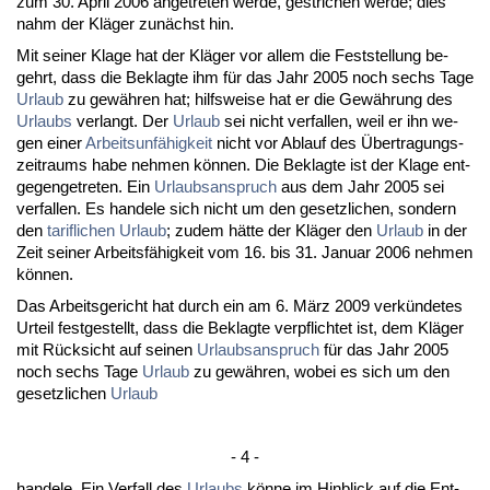
zum 30. April 2006 an­ge­tre­ten wer­de, ge­stri­chen wer­de; dies
nahm der Kläger zunächst hin.
Mit sei­ner Kla­ge hat der Kläger vor al­lem die Fest­stel­lung be­
gehrt, dass die Be­klag­te ihm für das Jahr 2005 noch sechs Ta­ge
Ur­laub
zu gewähren hat; hilfs­wei­se hat er die Gewährung des
Ur­laubs
ver­langt. Der
Ur­laub
sei nicht ver­fal­len, weil er ihn we­
gen ei­ner
Ar­beits­unfähig­keit
nicht vor Ab­lauf des Über­tra­gungs­
zeit­raums ha­be neh­men können. Die Be­klag­te ist der Kla­ge ent­
ge­gen­ge­tre­ten. Ein
Ur­laubs­an­spruch
aus dem Jahr 2005 sei
ver­fal­len. Es han­de­le sich nicht um den ge­setz­li­chen, son­dern
den
ta­rif­li­chen
Ur­laub
; zu­dem hätte der Kläger den
Ur­laub
in der
Zeit sei­ner Ar­beitsfähig­keit vom 16. bis 31. Ja­nu­ar 2006 neh­men
können.
Das Ar­beits­ge­richt hat durch ein am 6. März 2009 verkünde­tes
Ur­teil fest­ge­stellt, dass die Be­klag­te ver­pflich­tet ist, dem Kläger
mit Rück­sicht auf sei­nen
Ur­laubs­an­spruch
für das Jahr 2005
noch sechs Ta­ge
Ur­laub
zu gewähren, wo­bei es sich um den
ge­setz­li­chen
Ur­laub
- 4 -
han­de­le. Ein Ver­fall des
Ur­laubs
könne im Hin­blick auf die Ent­