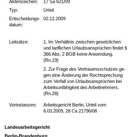
Akten­zeichen:
17 Sa 621/09
Typ:
Urteil
Ent­scheid­ungs­
02.12.2009
datum:
Leit­sätze:
1. Im Verhält­nis zwi­schen ge­setz­li­chen
und ta­rif­li­chen Ur­laubs­ansprüchen fin­det §
366 Abs. 2 BGB kei­ne An­wen­dung.
(Rn.19)
2. Zur Fra­ge des Ver­trau­ens­schut­zes ge­
gen ei­ne Ände­rung der Recht­spre­chung
zum Ver­fall von Ur­laubs­ansprüchen bei
Ar­beits­unfähig­keit des Ar­beit­neh­mers.
(Rn.28)
Vor­ins­tan­zen:
Arbeitsgericht Berlin, Urteil vom
6.03.2009, 28 Ca 21796/08
Lan­des­ar­beits­ge­richt
Ber­lin-Bran­den­burg