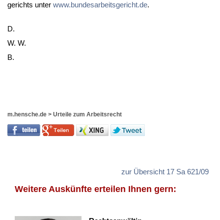
ge­richts un­ter
www.bun­des­ar­beits­ge­richt.de
.
D.
W. W.
B.
m.hensche.de
>
Urteile zum Arbeitsrecht
zur Übersicht 17 Sa 621/09
Weitere Auskünfte erteilen Ihnen gern: