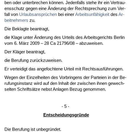
ben oder un­ter­bre­chen können. Je­den­falls ste­he ihr ein Ver­trau­
ens­schutz ge­gen ei­ne Ände­rung der Recht­spre­chung zum Ver­
fall von
Ur­laubs­ansprüchen
bei ei­ner
Ar­beits­unfähig­keit
des
Ar­
beit­neh­mers
zu.
Die Be­klag­te be­an­tragt,
die Kla­ge un­ter Ände­rung des Ur­teils des Ar­beits­ge­richts Ber­lin
vom 6. März 2009 – 28 Ca 21796/08 – ab­zu­wei­sen.
Der Kläger be­an­tragt,
die Be­ru­fung zurück­zu­wei­sen.
Er ver­tei­digt das an­ge­foch­te­ne Ur­teil mit Rechts­ausführun­gen.
We­gen der Ein­zel­hei­ten des Vor­brin­gens der Par­tei­en in der Be­
ru­fungs­in­stanz wird auf den In­halt der zwi­schen ih­nen ge­wech­
sel­ten Schriftsätze nebst An­la­gen Be­zug ge­nom­men.
- 5 -
Ent­schei­dungs­gründe
Die Be­ru­fung ist un­be­gründet.