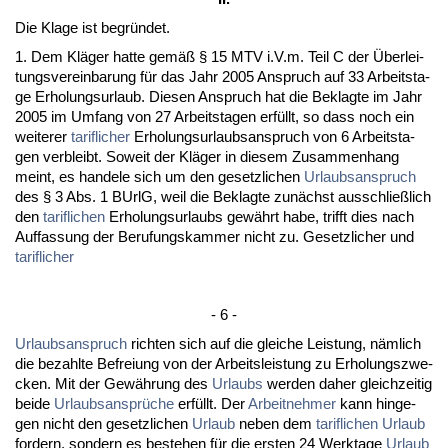
Die Kla­ge ist be­gründet.
1. Dem Kläger hat­te gemäß § 15 MTV i.V.m. Teil C der Über­lei­
tungs­ver­ein­ba­rung für das Jahr 2005 An­spruch auf 33 Ar­beits­ta­
ge Er­ho­lungs­ur­laub. Die­sen An­spruch hat die Be­klag­te im Jahr
2005 im Um­fang von 27 Ar­beits­ta­gen erfüllt, so dass noch ein
wei­te­rer
ta­rif­li­cher
Er­ho­lungs­ur­laubs­an­spruch von 6 Ar­beits­ta­
gen ver­bleibt. So­weit der Kläger in die­sem Zu­sam­men­hang
meint, es han­de­le sich um den ge­setz­li­chen
Ur­laubs­an­spruch
des § 3 Abs. 1 BUrlG, weil die Be­klag­te zunächst aus­sch­ließlich
den
ta­rif­li­chen
Er­ho­lungs­ur­laubs gewährt ha­be, trifft dies nach
Auf­fas­sung der Be­ru­fungs­kam­mer nicht zu. Ge­setz­li­cher und
ta­rif­li­cher
- 6 -
Ur­laubs­an­spruch
rich­ten sich auf die glei­che Leis­tung, nämlich
die be­zahl­te Be­frei­ung von der Ar­beits­leis­tung zu Er­ho­lungs­zwe­
cken. Mit der Gewährung des
Ur­laubs
wer­den da­her gleich­zei­tig
bei­de
Ur­laubs­ansprüche
erfüllt. Der
Ar­beit­neh­mer
kann hin­ge­
gen nicht den ge­setz­li­chen
Ur­laub
ne­ben dem
ta­rif­li­chen
Ur­laub
for­dern, son­dern es be­ste­hen für die ers­ten 24 Werk­ta­ge
Ur­laub