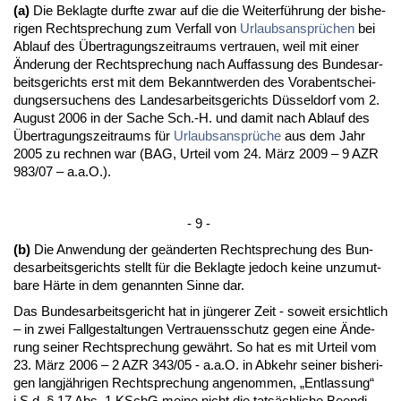
(a)
Die Be­klag­te durf­te zwar auf die die Wei­terführung der bis­he­
ri­gen Recht­spre­chung zum Ver­fall von
Ur­laubs­ansprüchen
bei
Ab­lauf des Über­tra­gungs­zeit­raums ver­trau­en, weil mit ei­ner
Ände­rung der Recht­spre­chung nach Auf­fas­sung des Bun­des­ar­
beits­ge­richts erst mit dem Be­kannt­wer­den des Vor­ab­ent­schei­
dungs­er­su­chens des Lan­des­ar­beits­ge­richts Düssel­dorf vom 2.
Au­gust 2006 in der Sa­che Sch.-H. und da­mit nach Ab­lauf des
Über­tra­gungs­zeit­raums für
Ur­laubs­ansprüche
aus dem Jahr
2005 zu rech­nen war (BAG, Ur­teil vom 24. März 2009 – 9 AZR
983/07 – a.a.O.).
- 9 -
(b)
Die An­wen­dung der geänder­ten Recht­spre­chung des Bun­
des­ar­beits­ge­richts stellt für die Be­klag­te je­doch kei­ne un­zu­mut­
ba­re Härte in dem ge­nann­ten Sin­ne dar.
Das Bun­des­ar­beits­ge­richt hat in jünge­rer Zeit - so­weit er­sicht­lich
– in zwei Fall­ge­stal­tun­gen Ver­trau­ens­schutz ge­gen ei­ne Ände­
rung sei­ner Recht­spre­chung gewährt. So hat es mit Ur­teil vom
23. März 2006 – 2 AZR 343/05 - a.a.O. in Ab­kehr sei­ner bis­he­ri­
gen langjähri­gen Recht­spre­chung an­ge­nom­men, „Ent­las­sung“
i.S.d. § 17 Abs. 1 KSchG mei­ne nicht die tatsächli­che Be­en­di­