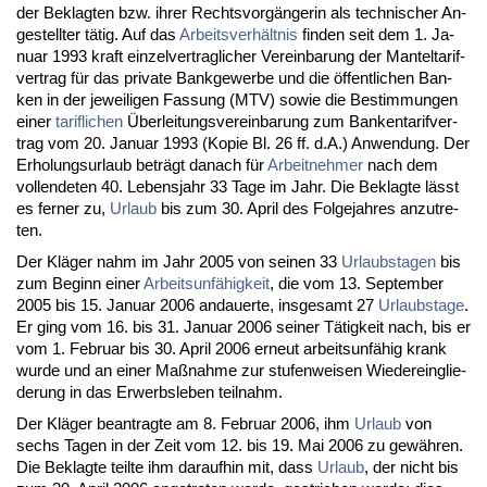
der Be­klag­ten bzw. ih­rer Rechts­vorgänge­rin als tech­ni­scher An­
ge­stell­ter tätig. Auf das
Ar­beits­verhält­nis
fin­den seit dem 1. Ja­
nu­ar 1993 kraft ein­zel­ver­trag­li­cher Ver­ein­ba­rung der Man­tel­ta­rif­
ver­trag für das pri­va­te Bank­ge­wer­be und die öffent­li­chen Ban­
ken in der je­wei­li­gen Fas­sung (MTV) so­wie die Be­stim­mun­gen
ei­ner
ta­rif­li­chen
Über­lei­tungs­ver­ein­ba­rung zum Ban­ken­ta­rif­ver­
trag vom 20. Ja­nu­ar 1993 (Ko­pie Bl. 26 ff. d.A.) An­wen­dung. Der
Er­ho­lungs­ur­laub beträgt da­nach für
Ar­beit­neh­mer
nach dem
voll­ende­ten 40. Le­bens­jahr 33 Ta­ge im Jahr. Die Be­klag­te lässt
es fer­ner zu,
Ur­laub
bis zum 30. April des Fol­ge­jah­res an­zu­tre­
ten.
Der Kläger nahm im Jahr 2005 von sei­nen 33
Ur­laubs­ta­gen
bis
zum Be­ginn ei­ner
Ar­beits­unfähig­keit
, die vom 13. Sep­tem­ber
2005 bis 15. Ja­nu­ar 2006 an­dau­er­te, ins­ge­samt 27
Ur­laubs­ta­ge
.
Er ging vom 16. bis 31. Ja­nu­ar 2006 sei­ner Tätig­keit nach, bis er
vom 1. Fe­bru­ar bis 30. April 2006 er­neut ar­beits­unfähig krank
wur­de und an ei­ner Maßnah­me zur stu­fen­wei­sen Wie­der­ein­glie­
de­rung in das Er­werbs­le­ben teil­nahm.
Der Kläger be­an­trag­te am 8. Fe­bru­ar 2006, ihm
Ur­laub
von
sechs Ta­gen in der Zeit vom 12. bis 19. Mai 2006 zu gewähren.
Die Be­klag­te teil­te ihm dar­auf­hin mit, dass
Ur­laub
, der nicht bis