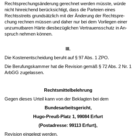
Recht­spre­chungsände­rung ge­rech­net wer­den müss­te, würde
nicht hin­rei­chend berück­sich­tigt, dass die Par­tei­en ei­nes
Rechts­streits grundsätz­lich mit der Ände­rung der Recht­spre­
chung rech­nen müssen und da­her nur bei dem Vor­lie­gen ei­ner
un­zu­mut­ba­ren Härte dies­bezügli­chen Ver­trau­ens­schutz in An­
spruch neh­men können.
III.
Die Kos­ten­ent­schei­dung be­ruht auf § 97 Abs. 1 ZPO.
Die Be­ru­fungs­kam­mer hat die Re­vi­si­on gemäß § 72 Abs. 2 Nr. 1
ArbGG zu­ge­las­sen.
Rechts­mit­tel­be­leh­rung
Ge­gen die­ses Ur­teil kann von der Be­klag­ten bei dem
Bun­des­ar­beits­ge­richt,
Hu­go-Preuß-Platz 1, 99084 Er­furt
(Post­adres­se: 99113 Er­furt),
Re­vi­si­on ein­ge­legt wer­den.