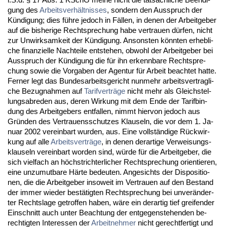
gung des
Ar­beits­verhält­nis­ses
, son­dern den Aus­spruch der
Kündi­gung; dies führe je­doch in Fällen, in de­nen der Ar­beit­ge­ber
auf die bis­he­ri­ge Recht­spre­chung ha­be ver­trau­en dürfen, nicht
zur Un­wirk­sam­keit der Kündi­gung. An­sons­ten könn­ten er­heb­li­
che fi­nan­zi­el­le Nach­tei­le ent­ste­hen, ob­wohl der Ar­beit­ge­ber bei
Aus­spruch der Kündi­gung die für ihn er­kenn­ba­re Recht­spre­
chung so­wie die Vor­ga­ben der Agen­tur für Ar­beit be­ach­tet hat­te.
Fer­ner legt das Bun­des­ar­beits­ge­richt nun­mehr ar­beits­ver­trag­li­
che Be­zug­nah­men auf
Ta­rif­verträge
nicht mehr als Gleich­stel­
lungs­ab­re­den aus, de­ren Wir­kung mit dem En­de der Ta­rif­bin­
dung des Ar­beit­ge­bers ent­fal­len, nimmt hier­von je­doch aus
Gründen des Ver­trau­ens­schut­zes Klau­seln, die vor dem 1. Ja­
nu­ar 2002 ver­ein­bart wur­den, aus. Ei­ne vollständi­ge Rück­wir­
kung auf al­le
Ar­beits­verträge
, in de­nen der­ar­ti­ge Ver­wei­sungs­
klau­seln ver­ein­bart wor­den sind, würde für die Ar­beit­ge­ber, die
sich viel­fach an höchst­rich­ter­li­cher Recht­spre­chung ori­en­tie­ren,
ei­ne un­zu­mut­ba­re Härte be­deu­ten. An­ge­sichts der Dis­po­si­tio­
nen, die die Ar­beit­ge­ber in­so­weit im Ver­trau­en auf den Be­stand
der im­mer wie­der bestätig­ten Recht­spre­chung bei un­veränder­
ter Rechts­la­ge ge­trof­fen ha­ben, wäre ein der­ar­tig tief grei­fen­der
Ein­schnitt auch un­ter Be­ach­tung der ent­ge­gen­ste­hen­den be­
rech­tig­ten In­ter­es­sen der
Ar­beit­neh­mer
nicht ge­recht­fer­tigt und