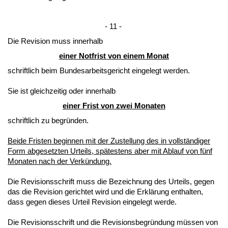
- 11 -
Die Re­vi­si­on muss in­ner­halb
ei­ner Not­frist von ei­nem Mo­nat
schrift­lich beim Bun­des­ar­beits­ge­richt ein­ge­legt wer­den.
Sie ist gleich­zei­tig oder in­ner­halb
ei­ner Frist von zwei Mo­na­ten
schrift­lich zu be­gründen.
Bei­de Fris­ten be­gin­nen mit der Zu­stel­lung des in vollständi­ger
Form ab­ge­setz­ten Ur­teils, spätes­tens aber mit Ab­lauf von fünf
Mo­na­ten nach der Verkündung.
Die Re­vi­si­ons­schrift muss die Be­zeich­nung des Ur­teils, ge­gen
das die Re­vi­si­on ge­rich­tet wird und die Erklärung ent­hal­ten,
dass ge­gen die­ses Ur­teil Re­vi­si­on ein­ge­legt wer­de.
Die Re­vi­si­ons­schrift und die Re­vi­si­ons­be­gründung müssen von