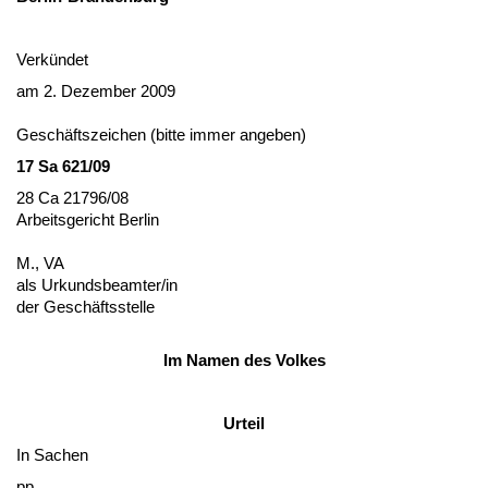
Verkündet
am 2. De­zem­ber 2009
Geschäfts­zei­chen (bit­te im­mer an­ge­ben)
17 Sa 621/09
28 Ca 21796/08
Ar­beits­ge­richt Ber­lin
M., VA
als Ur­kunds­be­am­ter/in
der Geschäfts­stel­le
Im Na­men des Vol­kes
Ur­teil
In Sa­chen
pp