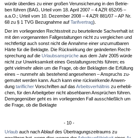
würde über­dies zu ei­ner großen Ver­un­si­che­rung in den Be­trie­
ben führen (BAG, Ur­teil vom 18. April 2007 – 4 AZR 652/05 –
a.a.O.; Ur­teil vom 10. De­zem­ber 2008 – 4 AZR 881/07 – AP Nr.
68 zu § 1 TVG Be­zug­nah­me auf
Ta­rif­ver­trag
).
Der im vor­lie­gen­den Rechts­streit zu be­ur­tei­len­de Sach­ver­halt ist
mit den vor­ge­nann­ten Fall­ge­stal­tun­gen nicht zu ver­glei­chen und
recht­fer­tigt auch sonst nicht die An­nah­me ei­ner un­zu­mut­ba­ren
Härte für die Be­klag­te. Die Rück­wir­kung der geänder­ten Recht­
spre­chung auf die
Ur­laubs­ansprüche
aus dem Jahr 2005 würde
nicht zur Un­wirk­sam­keit ei­nes Ge­stal­tungs­rechts führen; es
geht viel­mehr al­lein um die Fra­ge, ob der Be­klag­ten die Erfüllung
ei­nes – nun­mehr als be­ste­hend an­ge­se­he­nen – An­spruchs zu­
ge­mu­tet wer­den kann. Auch kann ei­ne rück­wir­ken­de An­wen­
dung
ta­rif­li­cher
Vor­schrif­ten auf das
Ar­beits­verhält­nis
zu er­heb­li­
chen, für den Ar­beit­ge­ber nicht ab­seh­ba­ren Ansprüchen führen.
Dem­ge­genüber geht es im vor­lie­gen­den Fall aus­sch­ließlich um
die Fra­ge, ob die Be­klag­te
- 10 -
Ur­laub
auch nach Ab­lauf des Über­tra­gungs­zeit­raums zu
gewähren hat, wenn dies we­gen der
Ar­beits­unfähig­keit
ei­nes
Ar­