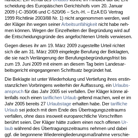
schei­dung des Eu­ropäischen Ge­richts­hofs vom 20. Ja­nu­ar
2009 (-C-350/06 und C-520/06 – Sch.-H. – EzA EG Ver­trag
1999 Richt­li­nie 2003/88 Nr. 1) nicht an­ge­nom­men wer­den, weil
der Kläger ihn we­gen sei­ner
Ar­beits­unfähig­keit
nicht ha­be neh­
men können. We­gen der Ein­zel­hei­ten der Be­gründung wird auf
die Ent­schei­dungs­gründe des an­ge­foch­te­nen Ur­teils ver­wie­sen.
Ge­gen die­ses ihr am 19. März 2009 zu­ge­stell­te Ur­teil rich­tet
sich die am 31. März 2009 ein­ge­leg­te Be­ru­fung der Be­klag­ten,
die sie nach Verlänge­rung der Be­ru­fungs­be­gründungs­frist bis
zum 19. Ju­ni 2009 mit ei­nem an die­sem Tag beim Lan­des­ar­
beits­ge­richt ein­ge­gan­ge­nen Schrift­satz be­gründet hat.
Die Be­klag­te ist un­ter Wie­der­ho­lung und Ver­tie­fung ih­res erst­in­
stanz­li­chen Vor­brin­gens wei­ter­hin der Auf­fas­sung, ein
Ur­laubs­
an­spruch
für das Jahr 2005 sei ver­fal­len. Der Kläger könne al­
len­falls noch ei­nen
ta­rif­li­chen
Ur­laub
gel­tend ma­chen, weil er im
Jahr 2005 be­reits 27
Ur­laubs­ta­ge
er­hal­ten ha­be. Der
ta­rif­li­che
Ur­laub
sei je­doch mit dem En­de des Über­tra­gungs­zeit­raums
ver­fal­len, oh­ne dass in­so­weit eu­ro­pa­recht­li­che Vor­schrif­ten
berührt sei­en. Der Kläger hätte zu­dem ei­nen noch of­fe­nen
Ur­
laub
während des Über­tra­gungs­zeit­raums neh­men und da­bei
ggf. die be­gon­ne­ne Wie­der­ein­glie­de­rungs­maßnah­me ver­schie­