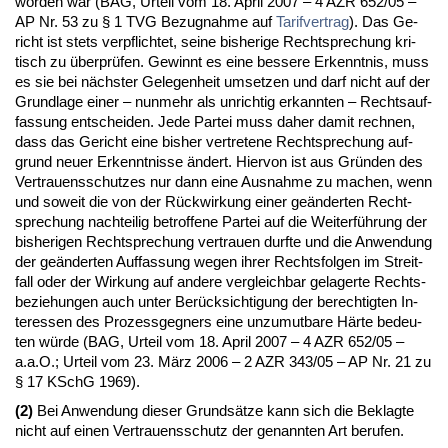
wor­den war (BAG, Ur­teil vom 18. April 2007 – 4 AZR 652/05 –
AP Nr. 53 zu § 1 TVG Be­zug­nah­me auf
Ta­rif­ver­trag
). Das Ge­
richt ist stets ver­pflich­tet, sei­ne bis­he­ri­ge Recht­spre­chung kri­
tisch zu über­prüfen. Ge­winnt es ei­ne bes­se­re Er­kennt­nis, muss
es sie bei nächs­ter Ge­le­gen­heit um­set­zen und darf nicht auf der
Grund­la­ge ei­ner – nun­mehr als un­rich­tig er­kann­ten – Rechts­auf­
fas­sung ent­schei­den. Je­de Par­tei muss da­her da­mit rech­nen,
dass das Ge­richt ei­ne bis­her ver­tre­te­ne Recht­spre­chung auf­
grund neu­er Er­kennt­nis­se ändert. Hier­von ist aus Gründen des
Ver­trau­ens­schut­zes nur dann ei­ne Aus­nah­me zu ma­chen, wenn
und so­weit die von der Rück­wir­kung ei­ner geänder­ten Recht­
spre­chung nach­tei­lig be­trof­fe­ne Par­tei auf die Wei­terführung der
bis­he­ri­gen Recht­spre­chung ver­trau­en durf­te und die An­wen­dung
der geänder­ten Auf­fas­sung we­gen ih­rer Rechts­fol­gen im Streit­
fall oder der Wir­kung auf an­de­re ver­gleich­bar ge­la­ger­te Rechts­
be­zie­hun­gen auch un­ter Berück­sich­ti­gung der be­rech­tig­ten In­
ter­es­sen des Pro­zess­geg­ners ei­ne un­zu­mut­ba­re Härte be­deu­
ten würde (BAG, Ur­teil vom 18. April 2007 – 4 AZR 652/05 –
a.a.O.; Ur­teil vom 23. März 2006 – 2 AZR 343/05 – AP Nr. 21 zu
§ 17 KSchG 1969).
(2)
Bei An­wen­dung die­ser Grundsätze kann sich die Be­klag­te
nicht auf ei­nen Ver­trau­ens­schutz der ge­nann­ten Art be­ru­fen.