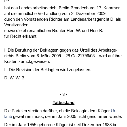
hat das Lan­des­ar­beits­ge­richt Ber­lin-Bran­den­burg, 17. Kam­mer,
auf die münd­li­che Ver­hand­lung vom 2. De­zem­ber 2009
durch den Vor­sit­zen­den Rich­ter am Lan­des­ar­beits­ge­richt D. als
Vor­sit­zen­den
so­wie die eh­ren­amt­li­chen Rich­ter Herr W. und Herr B.
für Recht er­kannt:
I. Die Be­ru­fung der Be­klag­ten ge­gen das Ur­teil des Ar­beits­ge­
richts Ber­lin vom 6. März 2009 – 28 Ca 21796/08 – wird auf ih­re
Kos­ten zurück­ge­wie­sen.
II. Die Re­vi­si­on der Be­klag­ten wird zu­ge­las­sen.
D. W. W. B.
- 3 -
Tat­be­stand
Die Par­tei­en strei­ten darüber, ob die Be­klag­te dem Kläger
Ur­
laub
gewähren muss, der im Jahr 2005 nicht ge­nom­men wur­de.
Der im Jahr 1955 ge­bo­re­ne Kläger ist seit De­zem­ber 1983 bei