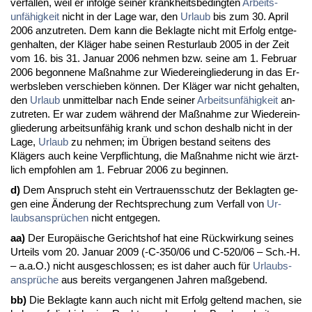
ver­fal­len, weil er in­fol­ge sei­ner krank­heits­be­ding­ten
Ar­beits­
unfähig­keit
nicht in der La­ge war, den
Ur­laub
bis zum 30. April
2006 an­zu­tre­ten. Dem kann die Be­klag­te nicht mit Er­folg ent­ge­
gen­hal­ten, der Kläger ha­be sei­nen Rest­ur­laub 2005 in der Zeit
vom 16. bis 31. Ja­nu­ar 2006 neh­men bzw. sei­ne am 1. Fe­bru­ar
2006 be­gon­ne­ne Maßnah­me zur Wie­der­ein­glie­de­rung in das Er­
werbs­le­ben ver­schie­ben können. Der Kläger war nicht ge­hal­ten,
den
Ur­laub
un­mit­tel­bar nach En­de sei­ner
Ar­beits­unfähig­keit
an­
zu­tre­ten. Er war zu­dem während der Maßnah­me zur Wie­der­ein­
glie­de­rung ar­beits­unfähig krank und schon des­halb nicht in der
La­ge,
Ur­laub
zu neh­men; im Übri­gen be­stand sei­tens des
Klägers auch kei­ne Ver­pflich­tung, die Maßnah­me nicht wie ärzt­
lich emp­foh­len am 1. Fe­bru­ar 2006 zu be­gin­nen.
d)
Dem An­spruch steht ein Ver­trau­ens­schutz der Be­klag­ten ge­
gen ei­ne Ände­rung der Recht­spre­chung zum Ver­fall von
Ur­
laubs­ansprüchen
nicht ent­ge­gen.
aa)
Der Eu­ropäische Ge­richts­hof hat ei­ne Rück­wir­kung sei­nes
Ur­teils vom 20. Ja­nu­ar 2009 (-C-350/06 und C-520/06 – Sch.-H.
– a.a.O.) nicht aus­ge­schlos­sen; es ist da­her auch für
Ur­laubs­
ansprüche
aus be­reits ver­gan­ge­nen Jah­ren maßge­bend.
bb)
Die Be­klag­te kann auch nicht mit Er­folg gel­tend ma­chen, sie