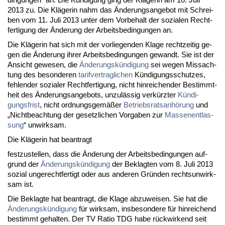
2013 zu. Die Kläge­rin nahm das Ände­rungs­an­ge­bot mit Schrei­
ben vom 11. Ju­li 2013 un­ter dem Vor­be­halt der so­zia­len Recht­
fer­ti­gung der Ände­rung der Ar­beits­be­din­gun­gen an.
Die Kläge­rin hat sich mit der vor­lie­gen­den Kla­ge recht­zei­tig ge­
gen die Ände­rung ih­rer Ar­beits­be­din­gun­gen ge­wandt. Sie ist der
An­sicht ge­we­sen, die
Ände­rungskündi­gung
sei we­gen Miss­ach­
tung des be­son­de­ren
ta­rif­ver­trag­li­chen
Kündi­gungs­schut­zes,
feh­len­der so­zia­ler Recht­fer­ti­gung, nicht hin­rei­chen­der Be­stimmt­
heit des Ände­rungs­an­ge­bots, un­zulässig verkürz­ter
Kündi­
gungs­frist
, nicht ord­nungs­gemäßer
Be­triebs­rats­anhörung
und
„Nicht­be­ach­tung der ge­setz­li­chen Vor­ga­ben zur
Mas­sen­ent­las­
sung
“ un­wirk­sam.
Die Kläge­rin hat be­an­tragt
fest­zu­stel­len, dass die Ände­rung der Ar­beits­be­din­gun­gen auf­
grund der
Ände­rungskündi­gung
der Be­klag­ten vom 8. Ju­li 2013
so­zi­al un­ge­recht­fer­tigt oder aus an­de­ren Gründen rechts­un­wirk­
sam ist.
Die Be­klag­te hat be­an­tragt, die Kla­ge ab­zu­wei­sen. Sie hat die
Ände­rungskündi­gung
für wirk­sam, ins­be­son­de­re für hin­rei­chend
be­stimmt ge­hal­ten. Der TV Ra­tio TDG ha­be rück­wir­kend seit