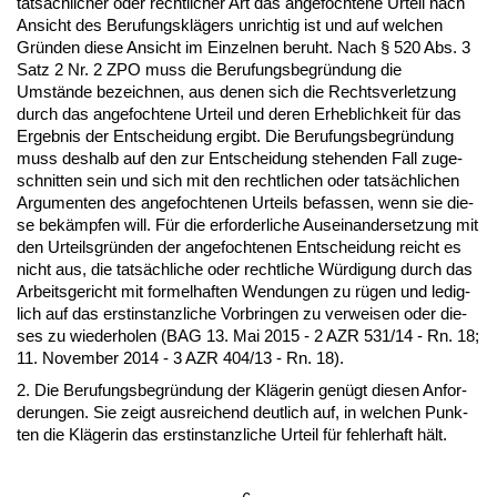
tatsäch­li­cher oder recht­li­cher Art das an­ge­foch­te­ne Ur­teil nach
An­sicht des Be­ru­fungsklägers un­rich­tig ist und auf wel­chen
Gründen die­se An­sicht im Ein­zel­nen be­ruht. Nach § 520 Abs. 3
Satz 2 Nr. 2 ZPO muss die Be­ru­fungs­be­gründung die
Umstände be­zeich­nen, aus de­nen sich die Rechts­ver­let­zung
durch das an­ge­foch­te­ne Ur­teil und de­ren Er­heb­lich­keit für das
Er­geb­nis der Ent­schei­dung er­gibt. Die Be­ru­fungs­be­gründung
muss des­halb auf den zur Ent­schei­dung ste­hen­den Fall zu­ge­
schnit­ten sein und sich mit den recht­li­chen oder tatsächli­chen
Ar­gu­men­ten des an­ge­foch­te­nen Ur­teils be­fas­sen, wenn sie die­
se bekämp­fen will. Für die er­for­der­li­che Aus­ein­an­der­set­zung mit
den Ur­teils­gründen der an­ge­foch­te­nen Ent­schei­dung reicht es
nicht aus, die tatsächli­che oder recht­li­che Würdi­gung durch das
Ar­beits­ge­richt mit for­mel­haf­ten Wen­dun­gen zu rügen und le­dig­
lich auf das erst­in­stanz­li­che Vor­brin­gen zu ver­wei­sen oder die­
ses zu wie­der­ho­len (BAG 13. Mai 2015 - 2 AZR 531/14 - Rn. 18;
11. No­vem­ber 2014 - 3 AZR 404/13 - Rn. 18).
2. Die Be­ru­fungs­be­gründung der Kläge­rin genügt die­sen An­for­
de­run­gen. Sie zeigt aus­rei­chend deut­lich auf, in wel­chen Punk­
ten die Kläge­rin das erst­in­stanz­li­che Ur­teil für feh­ler­haft hält.