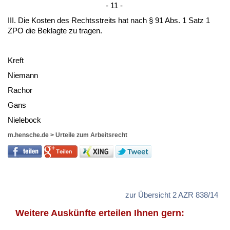
- 11 -
III. Die Kos­ten des Rechts­streits hat nach § 91 Abs. 1 Satz 1
ZPO die Be­klag­te zu tra­gen.
Kreft
Nie­mann
Ra­chor
Gans
Nie­le­bock
m.hensche.de
>
Urteile zum Arbeitsrecht
zur Übersicht 2 AZR 838/14
Weitere Auskünfte erteilen Ihnen gern: