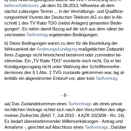
beits­verhält­nis­ses
„ab dem 01.08.2013, hilfs­wei­se ab dem
nächst zulässi­gen Ter­min ... in der Ver­mitt­lungs- und Qua­li­fi­zie­
rungs­ein­heit Viv­en­to der Deut­schen Te­le­kom AG zu den in Ab­
schnitt 1 des TV Ra­tio TDG (nebst An­la­gen) ge­nann­ten Be­din­
gun­gen“. Es nahm da­mit Be­zug auf die sich aus dem näher be­
zeich­ne­ten
Ta­rif­ver­trag
er­ge­ben­den Be­din­gun­gen.
b) Die­se Be­din­gun­gen wa­ren zu dem für die Be­ur­tei­lung der
Wirk­sam­keit der
Ände­rungskündi­gung
maßgeb­li­chen Zeit­punkt
ih­res Zu­gangs nicht hin­rei­chend be­stimmt oder zu­min­dest be­
stimm­bar. Ein „TV Ra­tio TDG“ exis­tier­te noch nicht. Da er bei
Kündi­gungs­zu­gang nicht un­ter Wah­rung des Schrift­for­mer­for­
der­nis­ses des § 1 Abs. 2 TVG zu­stan­de ge­kom­men war, lag al­
len­falls ein ab­ge­stimm­ter Ent­wurf vor, aber kein
Ta­rif­ver­trag
.
- 8 -
aa) Das Zu­stan­de­kom­men ei­nes
Ta­rif­ver­trags
als ei­nes pri­vat­
recht­li­chen Ver­trags rich­tet sich nach den Vor­schrif­ten des all­ge­
mei­nen Zi­vil­rechts (BAG 7. Ju­li 2010 - 4 AZR 1023/08 - Rn. 14).
Es be­darf übe­rein­stim­men­der Wil­lens­erklärun­gen - An­trag und
An­nah­me -, ge­rich­tet auf Ab­schluss ei­nes
Ta­rif­ver­trags
. Darüber