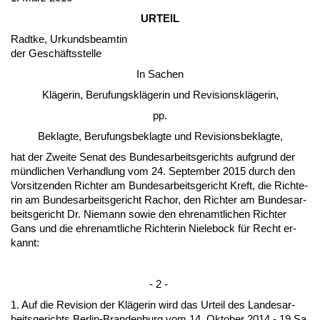
UR­TEIL
Rad­t­ke, Ur­kunds­be­am­tin
der Geschäfts­stel­le
In Sa­chen
Kläge­rin, Be­ru­fungskläge­rin und Re­vi­si­onskläge­rin,
pp.
Be­klag­te, Be­ru­fungs­be­klag­te und Re­vi­si­ons­be­klag­te,
hat der Zwei­te Se­nat des Bun­des­ar­beits­ge­richts auf­grund der
münd­li­chen Ver­hand­lung vom 24. Sep­tem­ber 2015 durch den
Vor­sit­zen­den Rich­ter am Bun­des­ar­beits­ge­richt Kreft, die Rich­te­
rin am Bun­des­ar­beits­ge­richt Ra­chor, den Rich­ter am Bun­des­ar­
beits­ge­richt Dr. Nie­mann so­wie den eh­ren­amt­li­chen Rich­ter
Gans und die eh­ren­amt­li­che Rich­te­rin Nie­le­bock für Recht er­
kannt:
- 2 -
1. Auf die Re­vi­si­on der Kläge­rin wird das Ur­teil des Lan­des­ar­
beits­ge­richts Ber­lin-Bran­den­burg vom 14. Ok­to­ber 2014 - 19 Sa