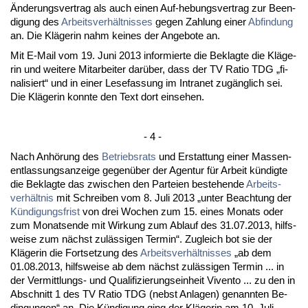
Ände­rungs­ver­trag als auch ei­nen Auf-he­bungs­ver­trag zur Be­en­
di­gung des
Ar­beits­verhält­nis­ses
ge­gen Zah­lung ei­ner
Ab­fin­dung
an. Die Kläge­rin nahm kei­nes der An­ge­bo­te an.
Mit E-Mail vom 19. Ju­ni 2013 in­for­mier­te die Be­klag­te die Kläge­
rin und wei­te­re Mit­ar­bei­ter darüber, dass der TV Ra­tio TDG „fi­
na­li­siert“ und in ei­ner Le­se­fas­sung im In­tra­net zugäng­lich sei.
Die Kläge­rin konn­te den Text dort ein­se­hen.
- 4 -
Nach Anhörung des
Be­triebs­rats
und Er­stat­tung ei­ner Mas­sen­
ent­las­sungs­an­zei­ge ge­genüber der Agen­tur für Ar­beit kündig­te
die Be­klag­te das zwi­schen den Par­tei­en be­ste­hen­de
Ar­beits­
verhält­nis
mit Schrei­ben vom 8. Ju­li 2013 „un­ter Be­ach­tung der
Kündi­gungs­frist
von drei Wo­chen zum 15. ei­nes Mo­nats oder
zum Mo­nats­en­de mit Wir­kung zum Ab­lauf des 31.07.2013, hilfs­
wei­se zum nächst zulässi­gen Ter­min“. Zu­gleich bot sie der
Kläge­rin die Fort­set­zung des
Ar­beits­verhält­nis­ses
„ab dem
01.08.2013, hilfs­wei­se ab dem nächst zulässi­gen Ter­min ... in
der Ver­mitt­lungs- und Qua­li­fi­zie­rungs­ein­heit Viv­en­to ... zu den in
Ab­schnitt 1 des TV Ra­tio TDG (nebst An­la­gen) ge­nann­ten Be­
din­gun­gen“ an. Die Kündi­gung ging der Kläge­rin am 10. Ju­li