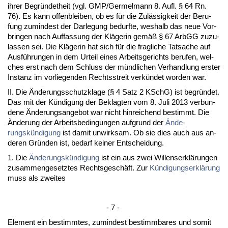
ih­rer Be­gründet­heit (vgl. GMP/Ger­mel­mann 8. Aufl. § 64 Rn.
76). Es kann of­fen­blei­ben, ob es für die Zulässig­keit der Be­ru­
fung zu­min­dest der Dar­le­gung be­durf­te, wes­halb das neue Vor­
brin­gen nach Auf­fas­sung der Kläge­rin gemäß § 67 ArbGG zu­zu­
las­sen sei. Die Kläge­rin hat sich für die frag­li­che Tat­sa­che auf
Ausführun­gen in dem Ur­teil ei­nes Ar­beits­ge­richts be­ru­fen, wel­
ches erst nach dem Schluss der münd­li­chen Ver­hand­lung ers­ter
In­stanz im vor­lie­gen­den Rechts­streit verkündet wor­den war.
II. Die Ände­rungs­schutz­kla­ge (§ 4 Satz 2 KSchG) ist be­gründet.
Das mit der Kündi­gung der Be­klag­ten vom 8. Ju­li 2013 ver­bun­
de­ne Ände­rungs­an­ge­bot war nicht hin­rei­chend be­stimmt. Die
Ände­rung der Ar­beits­be­din­gun­gen auf­grund der
Ände­
rungskündi­gung
ist da­mit un­wirk­sam. Ob sie dies auch aus an­
de­ren Gründen ist, be­darf kei­ner Ent­schei­dung.
1. Die
Ände­rungskündi­gung
ist ein aus zwei Wil­lens­erklärun­gen
zu­sam­men­ge­setz­tes Rechts­geschäft. Zur
Kündi­gungs­erklärung
muss als zwei­tes
- 7 -
Ele­ment ein be­stimm­tes, zu­min­dest be­stimm­ba­res und so­mit