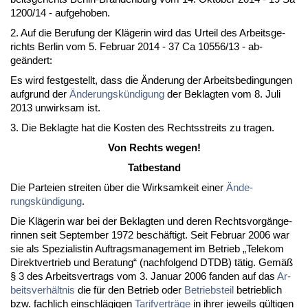
1200/14 - auf­ge­ho­ben.
2. Auf die Be­ru­fung der Kläge­rin wird das Ur­teil des Ar­beits­ge­
richts Ber­lin vom 5. Fe­bru­ar 2014 - 37 Ca 10556/13 - ab­
geändert:
Es wird fest­ge­stellt, dass die Ände­rung der Ar­beits­be­din­gun­gen
auf­grund der
Ände­rungskündi­gung
der Be­klag­ten vom 8. Ju­li
2013 un­wirk­sam ist.
3. Die Be­klag­te hat die Kos­ten des Rechts­streits zu tra­gen.
Von Rechts we­gen!
Tat­be­stand
Die Par­tei­en strei­ten über die Wirk­sam­keit ei­ner
Ände­
rungskündi­gung
.
Die Kläge­rin war bei der Be­klag­ten und de­ren Rechts­vorgänge­
rin­nen seit Sep­tem­ber 1972 beschäftigt. Seit Fe­bru­ar 2006 war
sie als Spe­zia­lis­tin Auf­trags­ma­nage­ment im Be­trieb „Te­le­kom
Di­rekt­ver­trieb und Be­ra­tung“ (nach­fol­gend DT­DB) tätig. Gemäß
§ 3 des Ar­beits­ver­trags vom 3. Ja­nu­ar 2006 fan­den auf das
Ar­
beits­verhält­nis
die für den Be­trieb oder
Be­triebs­teil
be­trieb­lich
bzw. fach­lich ein­schlägi­gen
Ta­rif­verträge
in ih­rer je­weils gülti­gen