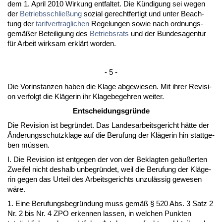
dem 1. April 2010 Wir­kung ent­fal­tet. Die Kündi­gung sei we­gen
der
Be­triebs­sch­ließung
so­zi­al ge­recht­fer­tigt und un­ter Be­ach­
tung der
ta­rif­ver­trag­li­chen
Re­ge­lun­gen so­wie nach ord­nungs­
gemäßer Be­tei­li­gung des
Be­triebs­rats
und der Bun­des­agen­tur
für Ar­beit wirk­sam erklärt wor­den.
- 5 -
Die Vor­in­stan­zen ha­ben die Kla­ge ab­ge­wie­sen. Mit ih­rer Re­vi­si­
on ver­folgt die Kläge­rin ihr Kla­ge­be­geh­ren wei­ter.
Ent­schei­dungs­gründe
Die Re­vi­si­on ist be­gründet. Das Lan­des­ar­beits­ge­richt hätte der
Ände­rungs­schutz­kla­ge auf die Be­ru­fung der Kläge­rin hin statt­ge­
ben müssen.
I. Die Re­vi­si­on ist ent­ge­gen der von der Be­klag­ten geäußer­ten
Zwei­fel nicht des­halb un­be­gründet, weil die Be­ru­fung der Kläge­
rin ge­gen das Ur­teil des Ar­beits­ge­richts un­zulässig ge­we­sen
wäre.
1. Ei­ne Be­ru­fungs­be­gründung muss gemäß § 520 Abs. 3 Satz 2
Nr. 2 bis Nr. 4 ZPO er­ken­nen las­sen, in wel­chen Punk­ten