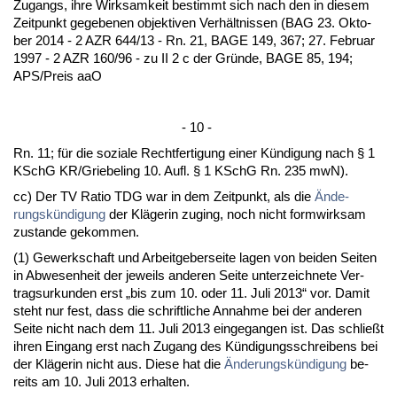
Zu­gangs, ih­re Wirk­sam­keit be­stimmt sich nach den in die­sem
Zeit­punkt ge­ge­be­nen ob­jek­ti­ven Verhält­nis­sen (BAG 23. Ok­to­
ber 2014 - 2 AZR 644/13 - Rn. 21, BA­GE 149, 367; 27. Fe­bru­ar
1997 - 2 AZR 160/96 - zu II 2 c der Gründe, BA­GE 85, 194;
APS/Preis aaO
- 10 -
Rn. 11; für die so­zia­le Recht­fer­ti­gung ei­ner Kündi­gung nach § 1
KSchG KR/Grie­be­ling 10. Aufl. § 1 KSchG Rn. 235 mwN).
cc) Der TV Ra­tio TDG war in dem Zeit­punkt, als die
Ände­
rungskündi­gung
der Kläge­rin zu­ging, noch nicht form­wirk­sam
zu­stan­de ge­kom­men.
(1) Ge­werk­schaft und Ar­beit­ge­ber­sei­te la­gen von bei­den Sei­ten
in Ab­we­sen­heit der je­weils an­de­ren Sei­te un­ter­zeich­ne­te Ver­
trags­ur­kun­den erst „bis zum 10. oder 11. Ju­li 2013“ vor. Da­mit
steht nur fest, dass die schrift­li­che An­nah­me bei der an­de­ren
Sei­te nicht nach dem 11. Ju­li 2013 ein­ge­gan­gen ist. Das schließt
ih­ren Ein­gang erst nach Zu­gang des Kündi­gungs­schrei­bens bei
der Kläge­rin nicht aus. Die­se hat die
Ände­rungskündi­gung
be­
reits am 10. Ju­li 2013 er­hal­ten.