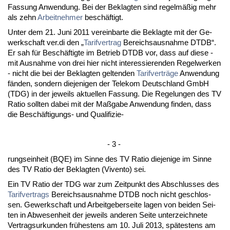
Fas­sung An­wen­dung. Bei der Be­klag­ten sind re­gelmäßig mehr
als zehn
Ar­beit­neh­mer
beschäftigt.
Un­ter dem 21. Ju­ni 2011 ver­ein­bar­te die Be­klag­te mit der Ge­
werk­schaft ver.di den „
Ta­rif­ver­trag
Be­reichs­aus­nah­me DT­DB“.
Er sah für Beschäftig­te im Be­trieb DT­DB vor, dass auf die­se -
mit Aus­nah­me von drei hier nicht in­ter­es­sie­ren­den Re­gel­wer­ken
- nicht die bei der Be­klag­ten gel­ten­den
Ta­rif­verträge
An­wen­dung
fänden, son­dern die­je­ni­gen der Te­le­kom Deutsch­land GmbH
(TDG) in der je­weils ak­tu­el­len Fas­sung. Die Re­ge­lun­gen des TV
Ra­tio soll­ten da­bei mit der Maßga­be An­wen­dung fin­den, dass
die Beschäfti­gungs- und Qua­li­fi­zie-
- 3 -
rungs­ein­heit (BQE) im Sin­ne des TV Ra­tio die­je­ni­ge im Sin­ne
des TV Ra­tio der Be­klag­ten (Viv­en­to) sei.
Ein TV Ra­tio der TDG war zum Zeit­punkt des Ab­schlus­ses des
Ta­rif­ver­trags
Be­reichs­aus­nah­me DT­DB noch nicht ge­schlos­
sen. Ge­werk­schaft und Ar­beit­ge­ber­sei­te la­gen von bei­den Sei­
ten in Ab­we­sen­heit der je­weils an­de­ren Sei­te un­ter­zeich­ne­te
Ver­trags­ur­kun­den frühes­tens am 10. Ju­li 2013, spätes­tens am