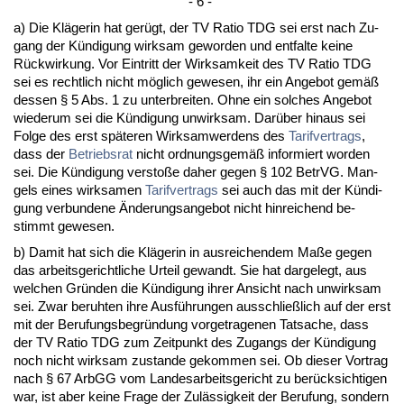
- 6 -
a) Die Kläge­rin hat gerügt, der TV Ra­tio TDG sei erst nach Zu­
gang der Kündi­gung wirk­sam ge­wor­den und ent­fal­te kei­ne
Rück­wir­kung. Vor Ein­tritt der Wirk­sam­keit des TV Ra­tio TDG
sei es recht­lich nicht möglich ge­we­sen, ihr ein An­ge­bot gemäß
des­sen § 5 Abs. 1 zu un­ter­brei­ten. Oh­ne ein sol­ches An­ge­bot
wie­der­um sei die Kündi­gung un­wirk­sam. Darüber hin­aus sei
Fol­ge des erst späte­ren Wirk­sam­wer­dens des
Ta­rif­ver­trags
,
dass der
Be­triebs­rat
nicht ord­nungs­gemäß in­for­miert wor­den
sei. Die Kündi­gung ver­s­toße da­her ge­gen § 102 Be­trVG. Man­
gels ei­nes wirk­sa­men
Ta­rif­ver­trags
sei auch das mit der Kündi­
gung ver­bun­de­ne Ände­rungs­an­ge­bot nicht hin­rei­chend be­
stimmt ge­we­sen.
b) Da­mit hat sich die Kläge­rin in aus­rei­chen­dem Maße ge­gen
das ar­beits­ge­richt­li­che Ur­teil ge­wandt. Sie hat dar­ge­legt, aus
wel­chen Gründen die Kündi­gung ih­rer An­sicht nach un­wirk­sam
sei. Zwar be­ruh­ten ih­re Ausführun­gen aus­sch­ließlich auf der erst
mit der Be­ru­fungs­be­gründung vor­ge­tra­ge­nen Tat­sa­che, dass
der TV Ra­tio TDG zum Zeit­punkt des Zu­gangs der Kündi­gung
noch nicht wirk­sam zu­stan­de ge­kom­men sei. Ob die­ser Vor­trag
nach § 67 ArbGG vom Lan­des­ar­beits­ge­richt zu berück­sich­ti­gen
war, ist aber kei­ne Fra­ge der Zulässig­keit der Be­ru­fung, son­dern