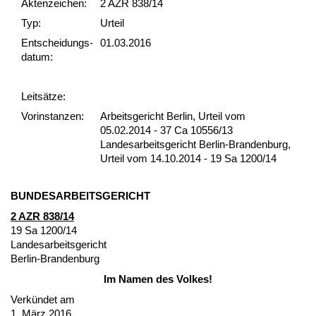
Akten­zeichen:
2 AZR 838/14
Typ:
Urteil
Ent­scheid­ungs­
01.03.2016
datum:
Leit­sätze:
Vor­ins­tan­zen:
Arbeitsgericht Berlin, Urteil vom
05.02.2014 - 37 Ca 10556/13
Landesarbeitsgericht Berlin-Brandenburg,
Urteil vom 14.10.2014 - 19 Sa 1200/14
BUN­DES­AR­BEITS­GERICHT
2 AZR 838/14
19 Sa 1200/14
Lan­des­ar­beits­ge­richt
Ber­lin-Bran­den­burg
Im Na­men des Vol­kes!
Verkündet am
1. März 2016