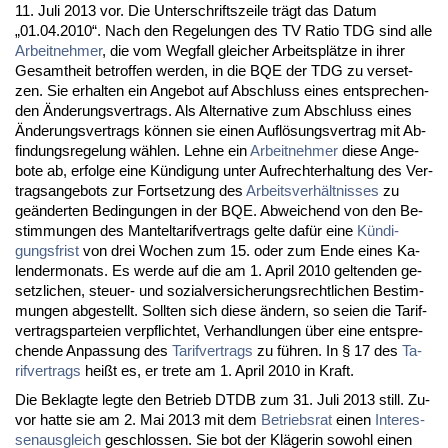
11. Ju­li 2013 vor. Die Un­ter­schrifts­zei­le trägt das Da­tum
„01.04.2010“. Nach den Re­ge­lun­gen des TV Ra­tio TDG sind al­le
Ar­beit­neh­mer
, die vom Weg­fall glei­cher Ar­beitsplätze in ih­rer
Ge­samt­heit be­trof­fen wer­den, in die BQE der TDG zu ver­set­
zen. Sie er­hal­ten ein An­ge­bot auf Ab­schluss ei­nes ent­spre­chen­
den Ände­rungs­ver­trags. Als Al­ter­na­ti­ve zum Ab­schluss ei­nes
Ände­rungs­ver­trags können sie ei­nen Auflösungs­ver­trag mit Ab­
fin­dungs­re­ge­lung wählen. Leh­ne ein
Ar­beit­neh­mer
die­se An­ge­
bo­te ab, er­fol­ge ei­ne Kündi­gung un­ter Auf­recht­er­hal­tung des Ver­
trags­an­ge­bots zur Fort­set­zung des
Ar­beits­verhält­nis­ses
zu
geänder­ten Be­din­gun­gen in der BQE. Ab­wei­chend von den Be­
stim­mun­gen des Man­tel­ta­rif­ver­trags gel­te dafür ei­ne
Kündi­
gungs­frist
von drei Wo­chen zum 15. oder zum En­de ei­nes Ka­
len­der­mo­nats. Es wer­de auf die am 1. April 2010 gel­ten­den ge­
setz­li­chen, steu­er- und so­zi­al­ver­si­che­rungs­recht­li­chen Be­stim­
mun­gen ab­ge­stellt. Soll­ten sich die­se ändern, so sei­en die Ta­rif­
ver­trags­par­tei­en ver­pflich­tet, Ver­hand­lun­gen über ei­ne ent­spre­
chen­de An­pas­sung des
Ta­rif­ver­trags
zu führen. In § 17 des
Ta­
rif­ver­trags
heißt es, er tre­te am 1. April 2010 in Kraft.
Die Be­klag­te leg­te den Be­trieb DT­DB zum 31. Ju­li 2013 still. Zu­
vor hat­te sie am 2. Mai 2013 mit dem
Be­triebs­rat
ei­nen
In­ter­es­
sen­aus­gleich
ge­schlos­sen. Sie bot der Kläge­rin so­wohl ei­nen