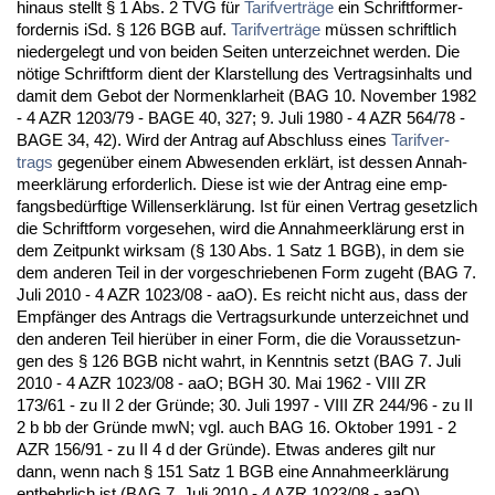
hin­aus stellt § 1 Abs. 2 TVG für
Ta­rif­verträge
ein Schrift­for­mer­
for­der­nis iSd. § 126 BGB auf.
Ta­rif­verträge
müssen schrift­lich
nie­der­ge­legt und von bei­den Sei­ten un­ter­zeich­net wer­den. Die
nöti­ge Schrift­form dient der Klar­stel­lung des Ver­trags­in­halts und
da­mit dem Ge­bot der Nor­men­klar­heit (BAG 10. No­vem­ber 1982
- 4 AZR 1203/79 - BA­GE 40, 327; 9. Ju­li 1980 - 4 AZR 564/78 -
BA­GE 34, 42). Wird der An­trag auf Ab­schluss ei­nes
Ta­rif­ver­
trags
ge­genüber ei­nem Ab­we­sen­den erklärt, ist des­sen An­nah­
me­erklärung er­for­der­lich. Die­se ist wie der An­trag ei­ne emp­
fangs­bedürf­ti­ge Wil­lens­erklärung. Ist für ei­nen Ver­trag ge­setz­lich
die Schrift­form vor­ge­se­hen, wird die An­nah­me­erklärung erst in
dem Zeit­punkt wirk­sam (§ 130 Abs. 1 Satz 1 BGB), in dem sie
dem an­de­ren Teil in der vor­ge­schrie­be­nen Form zu­geht (BAG 7.
Ju­li 2010 - 4 AZR 1023/08 - aaO). Es reicht nicht aus, dass der
Empfänger des An­trags die Ver­trags­ur­kun­de un­ter­zeich­net und
den an­de­ren Teil hierüber in ei­ner Form, die die Vor­aus­set­zun­
gen des § 126 BGB nicht wahrt, in Kennt­nis setzt (BAG 7. Ju­li
2010 - 4 AZR 1023/08 - aaO; BGH 30. Mai 1962 - VIII ZR
173/61 - zu II 2 der Gründe; 30. Ju­li 1997 - VIII ZR 244/96 - zu II
2 b bb der Gründe mwN; vgl. auch BAG 16. Ok­to­ber 1991 - 2
AZR 156/91 - zu II 4 d der Gründe). Et­was an­de­res gilt nur
dann, wenn nach § 151 Satz 1 BGB ei­ne An­nah­me­erklärung
ent­behr­lich ist (BAG 7. Ju­li 2010 - 4 AZR 1023/08 - aaO).