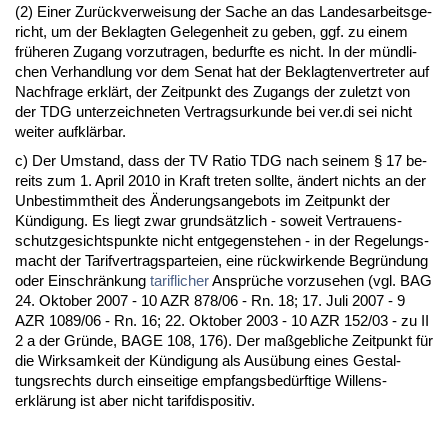
(2) Ei­ner Zurück­ver­wei­sung der Sa­che an das Lan­des­ar­beits­ge­
richt, um der Be­klag­ten Ge­le­gen­heit zu ge­ben, ggf. zu ei­nem
frühe­ren Zu­gang vor­zu­tra­gen, be­durf­te es nicht. In der münd­li­
chen Ver­hand­lung vor dem Se­nat hat der Be­klag­ten­ver­tre­ter auf
Nach­fra­ge erklärt, der Zeit­punkt des Zu­gangs der zu­letzt von
der TDG un­ter­zeich­ne­ten Ver­trags­ur­kun­de bei ver.di sei nicht
wei­ter aufklärbar.
c) Der Um­stand, dass der TV Ra­tio TDG nach sei­nem § 17 be­
reits zum 1. April 2010 in Kraft tre­ten soll­te, ändert nichts an der
Un­be­stimmt­heit des Ände­rungs­an­ge­bots im Zeit­punkt der
Kündi­gung. Es liegt zwar grundsätz­lich - so­weit Ver­trau­ens­
schutz­ge­sichts­punk­te nicht ent­ge­gen­ste­hen - in der Re­ge­lungs­
macht der Ta­rif­ver­trags­par­tei­en, ei­ne rück­wir­ken­de Be­gründung
oder Ein­schränkung
ta­rif­li­cher
Ansprüche vor­zu­se­hen (vgl. BAG
24. Ok­to­ber 2007 - 10 AZR 878/06 - Rn. 18; 17. Ju­li 2007 - 9
AZR 1089/06 - Rn. 16; 22. Ok­to­ber 2003 - 10 AZR 152/03 - zu II
2 a der Gründe, BA­GE 108, 176). Der maßgeb­li­che Zeit­punkt für
die Wirk­sam­keit der Kündi­gung als Ausübung ei­nes Ge­stal­
tungs­rechts durch ein­sei­ti­ge emp­fangs­bedürf­ti­ge Wil­lens­
erklärung ist aber nicht ta­rif­dis­po­si­tiv.