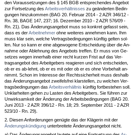
den Vor­aus­set­zun­gen des § 145 BGB ent­spre­chen­des An­ge­bot
zur Fort­set­zung des
Ar­beits­verhält­nis­ses
zu geänder­ten Be­din­
gun­gen hin­zu­kom­men (BAG 20. Fe­bru­ar 2014 - 2 AZR 346/12 -
Rn. 38, BA­GE 147, 237; 16. De­zem­ber 2010 - 2 AZR 576/09 -
Rn. 21). Das Ände­rungs­an­ge­bot muss so kon­kret ge­fasst sein,
dass es der
Ar­beit­neh­mer
oh­ne wei­te­res an­neh­men kann. Ihm
muss klar sein, wel­che Ver­trags­be­din­gun­gen künf­tig gel­ten sol­
len. Nur so kann er ei­ne ab­ge­wo­ge­ne Ent­schei­dung über die An­
nah­me oder Ab­leh­nung des An­ge­bots tref­fen. Er muss von Ge­
set­zes we­gen in­ner­halb ei­ner recht kur­zen Frist auf das Ver­
trags­an­ge­bot des Ar­beit­ge­bers re­agie­ren und sich ent­schei­den,
ob er es ab-lehnt, ob er es mit oder ob er es oh­ne Vor­be­halt an­
nimmt. Schon im In­ter­es­se der Rechts­si­cher­heit muss des­halb
das Ände­rungs­an­ge­bot zwei­fels­frei klar­stel­len, zu wel­chen Ver­
trags­be­din­gun­gen das
Ar­beits­verhält­nis
künf­tig fort­be­ste­hen soll.
Un­klar­hei­ten ge­hen zu Las­ten des Ar­beit­ge­bers. Sie führen zur
Un­wirk­sam­keit der Ände­rung der Ar­beits­be­din­gun­gen (BAG 20.
Ju­ni 2013 - 2 AZR 396/12 - Rn. 18; 29. Sep­tem­ber 2011 - 2 AZR
523/10 - Rn. 29).
2. Die­sen An­for­de­run­gen genügte das der Kläge­rin mit der
Ände­rungskündi­gung
un­ter­brei­te­te Ände­rungs­an­ge­bot nicht.
a) Das Ände­rungs­an­ge­bot lau­te­te auf ei­ne Fort­set­zung des
Ar­