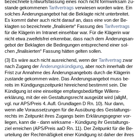
be­zeich­ne­te Ent­wurfs­fas­sung ei­nes noch nicht form­wirk­sam zu­
stan­de ge­kom­me­nen
Ta­rif­ver­trags
ver­wie­sen wor­den wäre. Ein
sol­ches Ände­rungs­an­ge­bot hat die Be­klag­te nicht un­ter­brei­tet.
Es kommt da­her auch nicht dar­auf an, dass ei­ne von der Be­
klag­ten so be­zeich­ne­te „fi­na­li­sier­te“ Fas­sung des
Ta­rif­ver­trags
für die Kläge­rin im In­tra­net ein­seh­bar war. Für die Kläge­rin war
nicht et­wa zwei­fels­frei er­kenn­bar, dass nach dem Ände­rungs­an­
ge­bot der Be­klag­ten die Be­din­gun­gen ent­spre­chend ei­ner sol­
chen „fi­na­li­sier­ten“ Fas­sung hätten gel­ten sol­len.
(3) Es wäre auch nicht aus­rei­chend, wenn der
Ta­rif­ver­trag
zwar
nach Zu­gang der
Ände­rungskündi­gung
, aber noch in­ner­halb der
Frist zur An­nah­me des Ände­rungs­an­ge­bots durch die Kläge­rin
zu­stan­de ge­kom­men wäre. Das Ände­rungs­an­ge­bot muss be­
reits im Kündi­gungs­zeit­punkt hin­rei­chend be­stimmt sein. Die
Kündi­gung ist ei­ne ein­sei­ti­ge emp­fangs­bedürf­ti­ge Wil­lens­
erklärung, mit der ein Ge­stal­tungs­recht aus­geübt wird (allgM,
vgl. nur APS/Preis 4. Aufl. Grund­la­gen D Rn. 10). Nur dann,
wenn al­le Vor­aus­set­zun­gen für die Ausübung des Ge­stal­tungs­
rechts im Zeit­punkt ih­res Zu­gangs beim Erklärungs­geg­ner vor­
lie­gen, kann die - dann wirk­sa­me - Kündi­gung ihr Ge­stal­tungs­
ziel er­rei­chen (APS/Preis aaO Rn. 11). Der Zeit­punkt für die Be­
ur­tei­lung der Rechtmäßig­keit ei­ner Kündi­gung ist da­her der ih­res