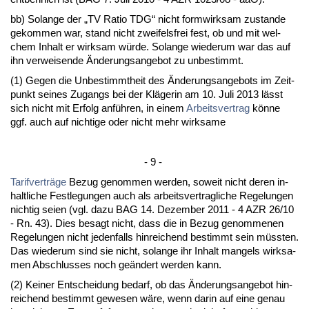
bb) So­lan­ge der „TV Ra­tio TDG“ nicht form­wirk­sam zu­stan­de
ge­kom­men war, stand nicht zwei­fels­frei fest, ob und mit wel­
chem In­halt er wirk­sam würde. So­lan­ge wie­der­um war das auf
ihn ver­wei­sen­de Ände­rungs­an­ge­bot zu un­be­stimmt.
(1) Ge­gen die Un­be­stimmt­heit des Ände­rungs­an­ge­bots im Zeit­
punkt sei­nes Zu­gangs bei der Kläge­rin am 10. Ju­li 2013 lässt
sich nicht mit Er­folg anführen, in ei­nem
Ar­beits­ver­trag
könne
ggf. auch auf nich­ti­ge oder nicht mehr wirk­sa­me
- 9 -
Ta­rif­verträge
Be­zug ge­nom­men wer­den, so­weit nicht de­ren in­
halt­li­che Fest­le­gun­gen auch als ar­beits­ver­trag­li­che Re­ge­lun­gen
nich­tig sei­en (vgl. da­zu BAG 14. De­zem­ber 2011 - 4 AZR 26/10
- Rn. 43). Dies be­sagt nicht, dass die in Be­zug ge­nom­me­nen
Re­ge­lun­gen nicht je­den­falls hin­rei­chend be­stimmt sein müss­ten.
Das wie­der­um sind sie nicht, so­lan­ge ihr In­halt man­gels wirk­sa­
men Ab­schlus­ses noch geändert wer­den kann.
(2) Kei­ner Ent­schei­dung be­darf, ob das Ände­rungs­an­ge­bot hin­
rei­chend be­stimmt ge­we­sen wäre, wenn dar­in auf ei­ne ge­nau