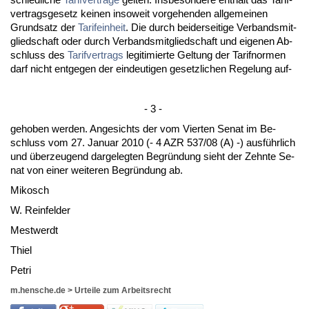
ver­trags­ge­setz kei­nen in­so­weit vor­ge­hen­den all­ge­mei­nen
Grund­satz der
Ta­rif­ein­heit
. Die durch bei­der­sei­ti­ge Ver­bands­mit­
glied­schaft oder durch Ver­bands­mit­glied­schaft und ei­ge­nen Ab­
schluss des
Ta­rif­ver­trags
le­gi­ti­mier­te Gel­tung der Ta­rif­nor­men
darf nicht ent­ge­gen der ein­deu­ti­gen ge­setz­li­chen Re­ge­lung auf-
- 3 -
ge­ho­ben wer­den. An­ge­sichts der vom Vier­ten Se­nat im Be­
schluss vom 27. Ja­nu­ar 2010 (- 4 AZR 537/08 (A) -) ausführ­lich
und über­zeu­gend dar­ge­leg­ten Be­gründung sieht der Zehn­te Se­
nat von ei­ner wei­te­ren Be­gründung ab.
Mi­kosch
W. Rein­fel­der
Mest­werdt
Thiel
Pe­tri
m.hensche.de
>
Urteile zum Arbeitsrecht