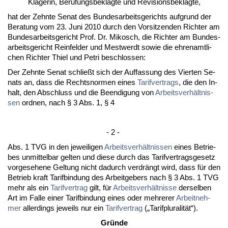
Kläge­rin, Be­ru­fungs­be­klag­te und Re­vi­si­ons­be­klag­te,
hat der Zehn­te Se­nat des Bun­des­ar­beits­ge­richts auf­grund der
Be­ra­tung vom 23. Ju­ni 2010 durch den Vor­sit­zen­den Rich­ter am
Bun­des­ar­beits­ge­richt Prof. Dr. Mi­kosch, die Rich­ter am Bun­des­
ar­beits­ge­richt Rein­fel­der und Mest­werdt so­wie die eh­ren­amt­li­
chen Rich­ter Thiel und Pe­tri be­schlos­sen:
Der Zehn­te Se­nat schließt sich der Auf­fas­sung des Vier­ten Se­
nats an, dass die Rechts­nor­men ei­nes
Ta­rif­ver­trags
, die den In­
halt, den Ab­schluss und die Be­en­di­gung von
Ar­beits­verhält­nis­
sen
ord­nen, nach § 3 Abs. 1, § 4
- 2 -
Abs. 1 TVG in den je­wei­li­gen
Ar­beits­verhält­nis­sen
ei­nes Be­trie­
bes un­mit­tel­bar gel­ten und die­se durch das Ta­rif­ver­trags­ge­setz
vor­ge­se­he­ne Gel­tung nicht da­durch ver­drängt wird, dass für den
Be­trieb kraft Ta­rif­bin­dung des Ar­beit­ge­bers nach § 3 Abs. 1 TVG
mehr als ein
Ta­rif­ver­trag
gilt, für
Ar­beits­verhält­nis­se
der­sel­ben
Art im Fal­le ei­ner Ta­rif­bin­dung ei­nes oder meh­re­rer
Ar­beit­neh­
mer
al­ler­dings je­weils nur ein
Ta­rif­ver­trag
(„Ta­rifp­lu­ra­lität“).
Gründe