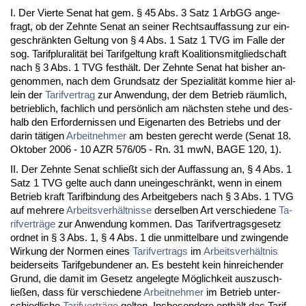
I. Der Vier­te Se­nat hat gem. § 45 Abs. 3 Satz 1 ArbGG an­ge­
fragt, ob der Zehn­te Se­nat an sei­ner Rechts­auf­fas­sung zur ein­
ge­schränk­ten Gel­tung von § 4 Abs. 1 Satz 1 TVG im Fal­le der
sog. Ta­rifp­lu­ra­lität bei Ta­rif­gel­tung kraft Ko­ali­ti­ons­mit­glied­schaft
nach § 3 Abs. 1 TVG festhält. Der Zehn­te Se­nat hat bis­her an­
ge­nom­men, nach dem Grund­satz der Spe­zia­lität kom­me hier al­
lein der
Ta­rif­ver­trag
zur An­wen­dung, der dem Be­trieb räum­lich,
be­trieb­lich, fach­lich und persönlich am nächs­ten ste­he und des­
halb den Er­for­der­nis­sen und Ei­gen­ar­ten des Be­triebs und der
dar­in täti­gen
Ar­beit­neh­mer
am bes­ten ge­recht wer­de (Se­nat 18.
Ok­to­ber 2006 - 10 AZR 576/05 - Rn. 31 mwN, BA­GE 120, 1).
II. Der Zehn­te Se­nat schließt sich der Auf­fas­sung an, § 4 Abs. 1
Satz 1 TVG gel­te auch dann un­ein­ge­schränkt, wenn in ei­nem
Be­trieb kraft Ta­rif­bin­dung des Ar­beit­ge­bers nach § 3 Abs. 1 TVG
auf meh­re­re
Ar­beits­verhält­nis­se
der­sel­ben Art ver­schie­de­ne
Ta­
rif­verträge
zur An­wen­dung kom­men. Das Ta­rif­ver­trags­ge­setz
ord­net in § 3 Abs. 1, § 4 Abs. 1 die un­mit­tel­ba­re und zwin­gen­de
Wir­kung der Nor­men ei­nes
Ta­rif­ver­trags
im
Ar­beits­verhält­nis
bei­der­seits Ta­rif­ge­bun­de­ner an. Es be­steht kein hin­rei­chen­der
Grund, die da­mit im Ge­setz an­ge­leg­te Möglich­keit aus­zu­sch­
ließen, dass für ver­schie­de­ne
Ar­beit­neh­mer
im Be­trieb un­ter­
schied­li­che
Ta­rif­verträge
gel­ten. Ins­be­son­de­re enthält das Ta­rif­