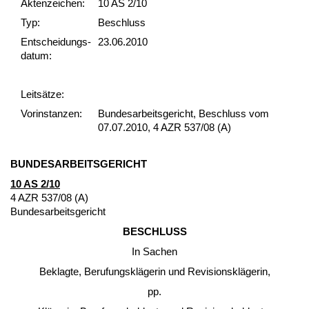
Akten­zeichen:
10 AS 2/10
Typ:
Beschluss
Ent­scheid­ungs­
23.06.2010
datum:
Leit­sätze:
Vor­ins­tan­zen:
Bundesarbeitsgericht, Beschluss vom
07.07.2010, 4 AZR 537/08 (A)
BUN­DES­AR­BEITS­GERICHT
10 AS 2/10
4 AZR 537/08 (A)
Bun­des­ar­beits­ge­richt
BESCHLUSS
In Sa­chen
Be­klag­te, Be­ru­fungskläge­rin und Re­vi­si­onskläge­rin,
pp.