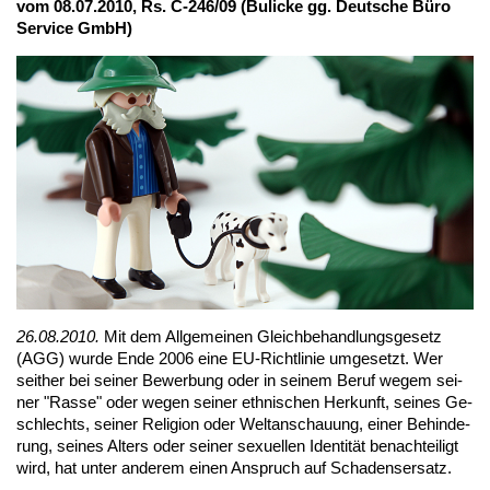
vom 08.07.2010, Rs. C-246/09 (Buli­cke gg. Deut­sche Bü­ro
Ser­vice GmbH)
26.08.2010.
Mit dem All­ge­mei­nen Gleich­be­hand­lungs­ge­setz
(AGG) wur­de En­de 2006 ei­ne EU-Richt­li­nie um­ge­setzt. Wer
seit­her bei sei­ner Be­wer­bung oder in sei­nem Be­ruf we­gem sei­
ner "Ras­se" oder we­gen sei­ner eth­ni­schen Her­kunft, sei­nes Ge­
schlechts, sei­ner Re­li­gi­on oder Welt­an­schau­ung, ei­ner Be­hin­de­
rung, sei­nes Al­ters oder sei­ner se­xu­el­len Iden­ti­tät be­nach­tei­ligt
wird, hat un­ter an­de­rem ei­nen An­spruch auf Scha­dens­er­satz.