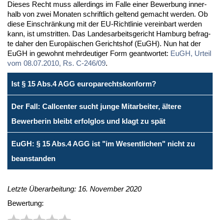
Die­ses Recht muss al­ler­dings im Fal­le ei­ner Be­wer­bung in­ner­
halb von zwei Mo­na­ten schrift­lich gel­tend ge­macht wer­den. Ob
die­se Ein­schrän­kung mit der EU-Richt­li­nie ver­ein­bart wer­den
kann, ist um­strit­ten. Das Lan­des­ar­beits­ge­richt Ham­burg be­frag­
te da­her den Eu­ro­päi­schen Ge­richts­hof (EuGH). Nun hat der
EuGH in ge­wohnt mehr­deu­ti­ger Form ge­ant­wor­tet:
EuGH, Ur­teil
vom 08.07.2010, Rs. C-246/09
.
Ist § 15 Abs.4 AGG europarechtskonform?
Der Fall: Callcenter sucht junge Mitarbeiter, ältere
Bewerberin bleibt erfolglos und klagt zu spät
EuGH: § 15 Abs.4 AGG ist "im Wesentlichen" nicht zu
beanstanden
Letzte Überarbeitung: 16. November 2020
Bewertung: