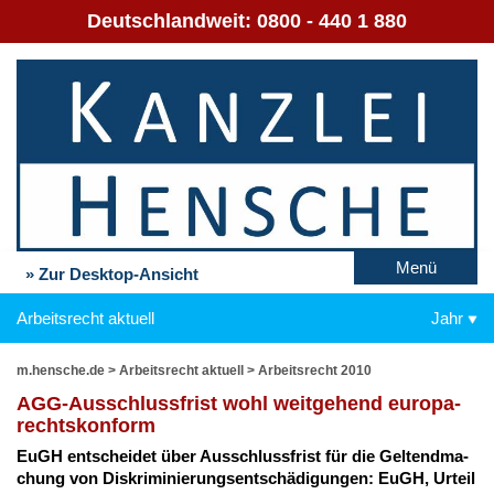
Deutschlandweit:
0800 - 440 1 880
Menü
» Zur Desktop-Ansicht
Arbeitsrecht aktuell
Jahr
m.hensche.de
>
Arbeitsrecht aktuell
>
Arbeitsrecht 2010
AGG-Aus­schluss­frist wohl weit­ge­hend eu­ro­pa­
rechts­kon­form
EuGH ent­schei­det über Aus­schluss­frist für die Gel­tend­ma­
chung von Dis­kri­mi­nie­rungs­ent­schä­di­gun­gen: EuGH, Ur­teil