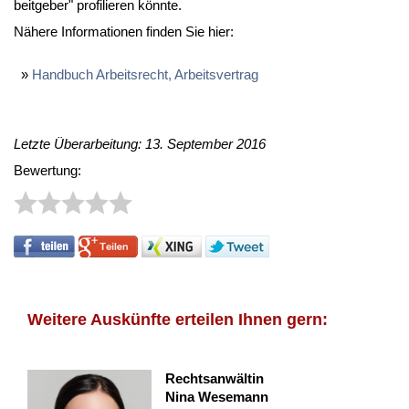
beit­ge­ber" pro­fi­lie­ren könn­te.
Nä­he­re In­for­ma­tio­nen fin­den Sie hier:
Hand­buch Ar­beits­recht, Ar­beits­ver­trag
Letzte Überarbeitung: 13. September 2016
Bewertung:
Weitere Auskünfte erteilen Ihnen gern:
Rechtsanwältin
Nina Wesemann