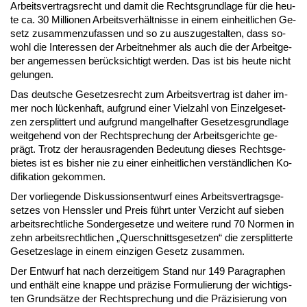
Ar­beits­ver­trags­recht und da­mit die Rechts­grund­la­ge für die heu­
te ca. 30 Mil­lio­nen Ar­beits­ver­hält­nis­se in ei­nem ein­heit­li­chen Ge­
setz zu­sam­men­zu­fas­sen und so zu aus­zu­ge­stal­ten, dass so­
wohl die In­ter­es­sen der Ar­beit­neh­mer als auch die der Ar­beit­ge­
ber an­ge­mes­sen be­rück­sich­tigt wer­den. Das ist bis heu­te nicht
ge­lun­gen.
Das deut­sche Ge­set­zes­recht zum Ar­beits­ver­trag ist da­her im­
mer noch lü­cken­haft, auf­grund ei­ner Viel­zahl von Ein­zel­ge­set­
zen zer­split­tert und auf­grund man­gel­haf­ter Ge­set­zes­grund­la­ge
weit­ge­hend von der Recht­spre­chung der Ar­beits­ge­rich­te ge­
prägt. Trotz der her­aus­ra­gen­den Be­deu­tung die­ses Rechts­ge­
bie­tes ist es bis­her nie zu ei­ner ein­heit­li­chen ver­ständ­li­chen Ko­
di­fi­ka­ti­on ge­kom­men.
Der vor­lie­gen­de Dis­kus­si­ons­ent­wurf ei­nes Ar­beits­ver­trags­ge­
set­zes von Hens­s­ler und Preis führt un­ter Ver­zicht auf sie­ben
ar­beits­recht­li­che Son­der­ge­set­ze und wei­te­re rund 70 Nor­men in
zehn ar­beits­recht­li­chen „Quer­schnitts­ge­set­zen“ die zer­split­ter­te
Ge­set­zes­la­ge in ei­nem ein­zi­gen Ge­setz zu­sam­men.
Der Ent­wurf hat nach der­zei­ti­gem Stand nur 149 Pa­ra­gra­phen
und ent­hält ei­ne knap­pe und prä­zi­se For­mu­lie­rung der wich­tigs­
ten Grund­sät­ze der Recht­spre­chung und die Prä­zi­sie­rung von