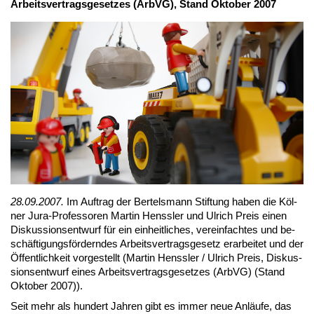
Ar­beits­ver­trags­ge­set­zes (ArbVG), Stand Ok­to­ber 2007
28.09.2007.
Im Auf­trag der Ber­tels­mann Stif­tung ha­ben die Köl­
ner Ju­ra-Pro­fes­so­ren Mar­tin Hens­s­ler und Ul­rich Preis ei­nen
Dis­kus­si­ons­ent­wurf für ein ein­heit­li­ches, ver­ein­fach­tes und be­
schäf­ti­gungs­för­dern­des Ar­beits­ver­trags­ge­setz er­ar­bei­tet und der
Öf­fent­lich­keit vor­ge­stellt (Mar­tin Hens­s­ler / Ul­rich Preis, Dis­kus­
si­ons­ent­wurf ei­nes Ar­beits­ver­trags­ge­set­zes (ArbVG) (Stand
Ok­to­ber 2007)).
Seit mehr als hun­dert Jah­ren gibt es im­mer neue An­läu­fe, das