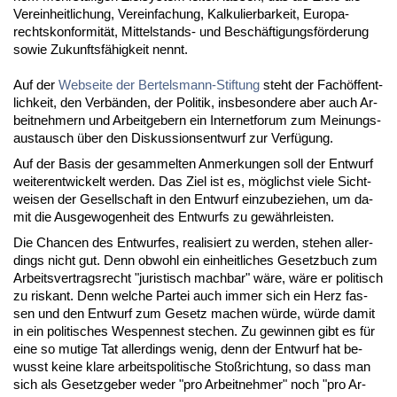
Ver­ein­heit­li­chung, Ver­ein­fa­chung, Kal­ku­lier­bar­keit, Eu­ro­pa­
rechts­kon­for­mi­tät, Mit­tel­stands- und Be­schäf­ti­gungs­för­de­rung
so­wie Zu­kunfts­fä­hig­keit nennt.
Auf der
Web­sei­te der Ber­tels­mann-Stif­tung
steht der Fach­öf­fent­
lich­keit, den Ver­bän­den, der Po­li­tik, ins­be­son­de­re aber auch Ar­
beit­neh­mern und Ar­beit­ge­bern ein In­ter­net­fo­rum zum Mei­nungs­
aus­tausch über den Dis­kus­si­ons­ent­wurf zur Ver­fü­gung.
Auf der Ba­sis der ge­sam­mel­ten An­mer­kun­gen soll der Ent­wurf
wei­ter­ent­wi­ckelt wer­den. Das Ziel ist es, mög­lichst vie­le Sicht­
wei­sen der Ge­sell­schaft in den Ent­wurf ein­zu­be­zie­hen, um da­
mit die Aus­ge­wo­gen­heit des Ent­wurfs zu ge­währ­leis­ten.
Die Chan­cen des Ent­wur­fes, rea­li­siert zu wer­den, ste­hen al­ler­
dings nicht gut. Denn ob­wohl ein ein­heit­li­ches Ge­setz­buch zum
Ar­beits­ver­trags­recht "ju­ris­tisch mach­bar" wä­re, wä­re er po­li­tisch
zu ris­kant. Denn wel­che Par­tei auch im­mer sich ein Herz fas­
sen und den Ent­wurf zum Ge­setz ma­chen wür­de, wür­de da­mit
in ein po­li­ti­sches Wes­pen­nest ste­chen. Zu ge­win­nen gibt es für
ei­ne so mu­ti­ge Tat al­ler­dings we­nig, denn der Ent­wurf hat be­
wusst kei­ne kla­re ar­beits­po­li­ti­sche Stoß­rich­tung, so dass man
sich als Ge­setz­ge­ber we­der "pro Ar­beit­neh­mer" noch "pro Ar­