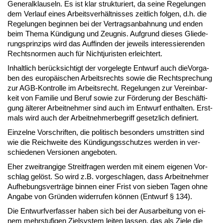
Ge­ne­ral­klau­seln. Es ist klar struk­tu­riert, da sei­ne Re­ge­lun­gen
dem Ver­lauf ei­nes Ar­beits­ver­hält­nis­ses zeit­lich fol­gen, d.h. die
Re­ge­lun­gen be­gin­nen bei der Ver­trags­an­bah­nung und en­den
beim The­ma Kün­di­gung und Zeug­nis. Auf­grund die­ses Glie­de­
rungs­prin­zips wird das Auf­fin­den der je­weils in­ter­es­sie­ren­den
Rechts­nor­men auch für Nicht­ju­ris­ten er­leich­tert.
In­halt­lich be­rück­sich­tigt der vor­ge­leg­te Ent­wurf auch die­Vor­ga­
ben des eu­ro­päi­schen Ar­beits­rechts so­wie die Recht­spre­chung
zur AGB-Kon­trol­le im Ar­beits­recht. Re­ge­lun­gen zur Ver­ein­bar­
keit von Fa­mi­lie und Be­ruf so­wie zur För­de­rung der Be­schäf­ti­
gung äl­te­rer Ar­beit­neh­mer sind auch im Ent­wurf ent­hal­ten. Erst­
mals wird auch der Ar­beit­neh­mer­be­griff ge­setz­lich de­fi­niert.
Ein­zel­ne Vor­schrif­ten, die po­li­tisch be­son­ders um­strit­ten sind
wie die Reich­wei­te des Kün­di­gungs­schut­zes wer­den in ver­
schie­de­nen Ver­sio­nen an­ge­bo­ten.
Eher zweit­ran­gi­ge Streit­fra­gen wer­den mit ei­nem ei­ge­nen Vor­
schlag ge­löst. So wird z.B. vor­ge­schla­gen, dass Ar­beit­neh­mer
Auf­he­bungs­ver­trä­ge bin­nen ei­ner Frist von sie­ben Ta­gen oh­ne
An­ga­be von Grün­den wi­der­ru­fen kön­nen (Ent­wurf § 134).
Die Ent­wurf­ver­fas­ser ha­ben sich bei der Aus­ar­bei­tung von ei­
nem mehr­stu­fi­gen Ziel­sys­tem lei­ten las­sen, das als Zie­le die