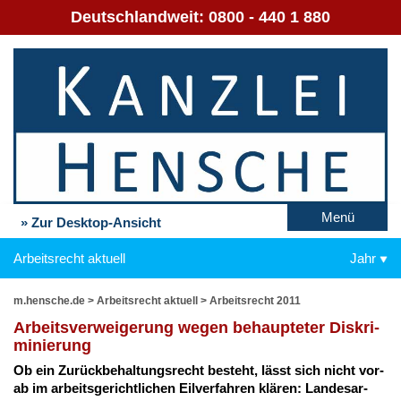
Deutschlandweit:
0800 - 440 1 880
Menü
» Zur Desktop-Ansicht
Arbeitsrecht aktuell
Jahr
m.hensche.de
>
Arbeitsrecht aktuell
>
Arbeitsrecht 2011
Ar­beits­ver­wei­ge­rung we­gen be­haup­te­ter Dis­kri­
mi­nie­rung
Ob ein Zu­rück­be­hal­tungs­recht be­steht, lässt sich nicht vor­
ab im ar­beits­ge­richt­li­chen Eil­ver­fah­ren klä­ren: Lan­des­ar­