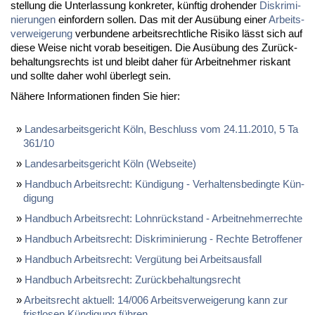
stel­lung die Un­ter­las­sung kon­kre­ter, künf­tig dro­hen­der
Dis­kri­mi­
nie­run­gen
ein­for­dern sol­len. Das mit der Aus­übung ei­ner
Ar­beits­
ver­wei­ge­rung
ver­bun­de­ne ar­beits­recht­li­che Ri­si­ko lässt sich auf
die­se Wei­se nicht vor­ab be­sei­ti­gen. Die Aus­übung des Zu­rück­
be­hal­tungs­rechts ist und bleibt da­her für Ar­beit­neh­mer ris­kant
und soll­te da­her wohl über­legt sein.
Nä­he­re In­for­ma­tio­nen fin­den Sie hier:
Lan­des­ar­beits­ge­richt Köln, Be­schluss vom 24.11.2010, 5 Ta
361/10
Lan­des­ar­beits­ge­richt Köln (Web­sei­te)
Hand­buch Ar­beits­recht: Kün­di­gung - Ver­hal­tens­be­ding­te Kün­
di­gung
Hand­buch Ar­beits­recht: Lohn­rück­stand - Ar­beit­neh­mer­rech­te
Hand­buch Ar­beits­recht: Dis­kri­mi­nie­rung - Rech­te Be­trof­fe­ner
Hand­buch Ar­beits­recht: Ver­gü­tung bei Ar­beits­aus­fall
Hand­buch Ar­beits­recht: Zu­rück­be­hal­tungs­recht
Ar­beits­recht ak­tu­ell: 14/006 Ar­beits­ver­wei­ge­rung kann zur
frist­lo­sen Kün­di­gung füh­ren