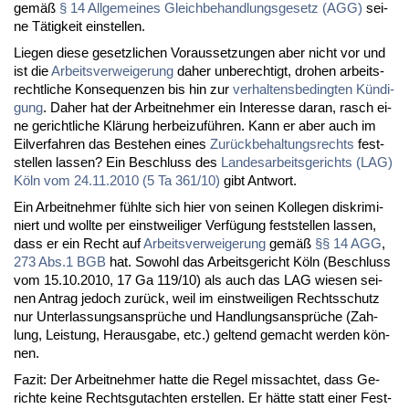
ge­mäß
§ 14 All­ge­mei­nes Gleich­be­hand­lungs­ge­setz (AGG)
sei­
ne Tä­tig­keit ein­stel­len.
Lie­gen die­se ge­setz­li­chen Vor­aus­set­zun­gen aber nicht vor und
ist die
Ar­beits­ver­wei­ge­rung
da­her un­be­rech­tigt, dro­hen ar­beits­
recht­li­che Kon­se­quen­zen bis hin zur
ver­hal­tens­be­ding­ten Kün­di­
gung
. Da­her hat der Ar­beit­neh­mer ein In­ter­es­se dar­an, rasch ei­
ne ge­richt­li­che Klä­rung her­bei­zu­füh­ren. Kann er aber auch im
Eil­ver­fah­ren das Be­ste­hen ei­nes
Zu­rück­be­hal­tungs­rechts
fest­
stel­len las­sen? Ein Be­schluss des
Lan­des­ar­beits­ge­richts (LAG)
Köln vom 24.11.2010 (5 Ta 361/10)
gibt Ant­wort.
Ein Ar­beit­neh­mer fühl­te sich hier von sei­nen Kol­le­gen dis­kri­mi­
niert und woll­te per einst­wei­li­ger Ver­fü­gung fest­stel­len las­sen,
dass er ein Recht auf
Ar­beits­ver­wei­ge­rung
ge­mäß
§§ 14 AGG
,
273 Abs.1 BGB
hat. So­wohl das Ar­beits­ge­richt Köln (Be­schluss
vom 15.10.2010, 17 Ga 119/10) als auch das LAG wie­sen sei­
nen An­trag je­doch zu­rück, weil im einst­wei­li­gen Rechts­schutz
nur Un­ter­las­sungs­an­sprü­che und Hand­lungs­an­sprü­che (Zah­
lung, Leis­tung, Her­aus­ga­be, etc.) gel­tend ge­macht wer­den kön­
nen.
Fa­zit: Der Ar­beit­neh­mer hat­te die Re­gel miss­ach­tet, dass Ge­
rich­te kei­ne Rechts­gut­ach­ten er­stel­len. Er hät­te statt ei­ner Fest­