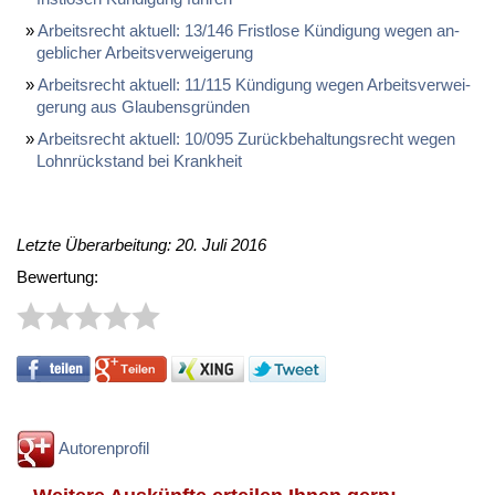
Ar­beits­recht ak­tu­ell: 13/146 Frist­lo­se Kün­di­gung we­gen an­
geb­li­cher Ar­beits­ver­wei­ge­rung
Ar­beits­recht ak­tu­ell: 11/115 Kün­di­gung we­gen Ar­beits­ver­wei­
ge­rung aus Glau­bens­grün­den
Ar­beits­recht ak­tu­ell: 10/095 Zu­rück­be­hal­tungs­recht we­gen
Lohn­rück­stand bei Krank­heit
Letzte Überarbeitung: 20. Juli 2016
Bewertung:
Autorenprofil