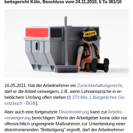
beits­ge­richt Köln, Be­schluss vom 24.11.2010, 5 Ta 361/10
16.05.2011.
Hat der Ar­beit­neh­mer ein
Zu­rück­be­hal­tungs­recht
,
darf er die Ar­beit ver­wei­gern, z.B. wenn Lohn­an­sprü­che in er­
heb­li­chem Um­fang of­fen ste­hen (
§ 273 Abs.1 Bür­ger­li­ches Ge­
setz­buch - BGB
).
Aber auch ei­ne fort­ge­setz­te
Dis­kri­mi­nie­rung
kann zur
Ar­beits­
ver­wei­ge­rung
be­rech­ti­gen: Wenn der Ar­beit­ge­ber kei­ne oder nur
of­fen­sicht­lich un­ge­eig­ne­te Maß­nah­men zur Un­ter­bin­dung ei­ner
dis­kri­mi­nie­ren­den "Be­läs­ti­gung" er­greift, darf der Ar­beit­neh­mer