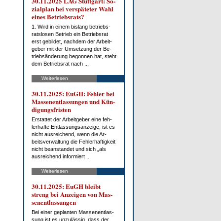
30.11.2025 LAG Stutt­gart: So­
zi­al­plan bei ver­spä­te­ter Wahl
ei­nes Be­triebs­rats?
1. Wird in ei­nem bis­lang be­triebs­
rats­lo­sen Be­trieb ein Be­triebs­rat
erst ge­bil­det, nach­dem der Ar­beit­
ge­ber mit der Um­set­zung der Be­
trieb­s­än­de­rung be­gon­nen hat, steht
dem Be­triebs­rat nach ...
Weiterlesen
30.11.2025: EuGH: Feh­ler bei
Mas­sen­ent­las­sun­gen und Kün­
di­gungs­fris­ten
Er­stat­tet der Ar­beit­ge­ber ei­ne feh­
ler­haf­te Ent­las­sungs­an­zei­ge, ist es
nicht aus­rei­chend, wenn die Ar­
beits­ver­wal­tung die Feh­ler­haf­tig­keit
nicht be­an­stan­det und sich „als
aus­rei­chend in­for­miert ...
Weiterlesen
30.11.2025: EuGH bleibt
streng bei An­zei­gen von Mas­
sen­ent­las­sun­gen
Bei ei­ner ge­plan­ten Mas­sen­ent­las­
sung ist es un­zu­läs­sig, dass der