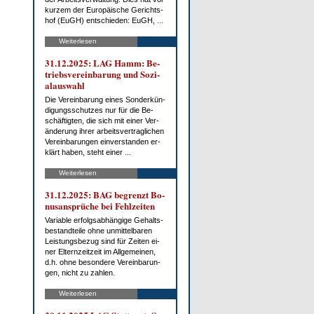
kur­zem der Eu­ro­päi­sche Ge­richts­
hof (EuGH) ent­schie­den: EuGH, ...
Weiterlesen
31.12.2025: LAG Hamm: Be­
triebs­ver­ein­ba­rung und So­zi­
al­aus­wahl
Die Ver­ein­ba­rung ei­nes Son­der­kün­
di­gungs­schut­zes nur für die Be­
schäf­tig­ten, die sich mit ei­ner Ver­
än­de­rung ih­rer ar­beits­ver­trag­li­chen
Ver­ein­ba­run­gen ein­ver­stan­den er­
klärt ha­ben, steht ei­ner ...
Weiterlesen
31.12.2025: BAG be­grenzt Bo­
nus­an­sprü­che bei Fehl­zei­ten
Va­ria­ble er­folgs­ab­hän­gi­ge Ge­halts­
be­stand­tei­le oh­ne un­mit­tel­ba­ren
Leis­tungs­be­zug sind für Zei­ten ei­
ner El­tern­zeit­zeit im All­ge­mei­nen,
d.h. oh­ne be­son­de­re Ver­ein­ba­run­
gen, nicht zu zah­len.
Weiterlesen