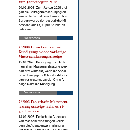
zum Jah­res­be­ginn 2026
20.01.2026. Zum Ja­nu­ar 2026 stei­
gen die Bei­trags­be­mes­sungs­gren­
zen in der So­zi­al­ver­si­che­rung. Au­
ßer­dem wur­de der ge­setz­li­che Min­
dest­lohn auf 13,90 pro St­un­de an­
ge­ho­ben.
Weiterlesen
26/004 Un­wirk­sam­keit von
Kün­di­gun­gen oh­ne vor­he­ri­ge
Mas­sen­ent­las­sungs­an­zei­ge
15.01.2026. Kün­di­gun­gen im Rah­
men ei­ner Mas­sen­ent­las­sung wer­
den erst wirk­sam, wenn die An­zei­
ge ord­nungs­ge­mäß bei der Ar­beits­
agen­tur er­stat­tet wur­de. Oh­ne An­
zei­ge bleibt die Kün­di­gung ...
Weiterlesen
26/003 Feh­ler­haf­te Mas­sen­ent­
las­sungs­an­zei­ge nicht kor­ri­
giert wer­den
13.01.2026. Feh­ler­haf­te An­zei­gen
von Mas­sen­ent­las­sun­gen ver­hin­
dern die Auf­ga­ben­wahr­neh­mung
der Ar­beits­ver­wal­tung. Dies hat vor