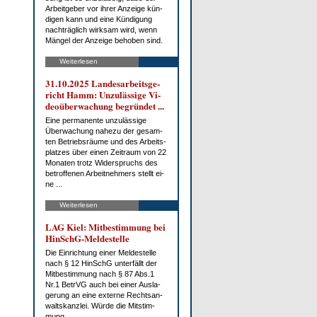
Ar­beit­ge­ber vor ih­rer An­zei­ge kün­
di­gen kann und ei­ne Kün­di­gung
nach­träg­lich wirk­sam wird, wenn
Män­gel der An­zei­ge be­ho­ben sind.
Weiterlesen
31.10.2025 Lan­des­ar­beits­ge­
richt Hamm: Un­zu­läs­si­ge Vi­
deo­über­wa­chung be­grün­det ...
Ei­ne per­ma­nen­te un­zu­läs­si­ge
Über­wa­chung na­he­zu der ge­sam­
ten Be­triebs­räu­me und des Ar­beits­
plat­zes über ei­nen Zeit­raum von 22
Mo­na­ten trotz Wi­der­spruchs des
be­trof­fe­nen Ar­beit­neh­mers stellt ei­
ne ...
Weiterlesen
LAG Kiel: Mit­be­stim­mung bei
HinSchG-Mel­de­stel­le
Die Ein­rich­tung ei­ner Mel­de­stel­le
nach § 12 HinSchG un­ter­fällt der
Mit­be­stim­mung nach § 87 Abs.1
Nr.1 Be­trVG auch bei ei­ner Aus­la­
ge­rung an ei­ne ex­ter­ne Rechts­an­
walts­kanz­lei. Wür­de die Mit­stim­
mung ...