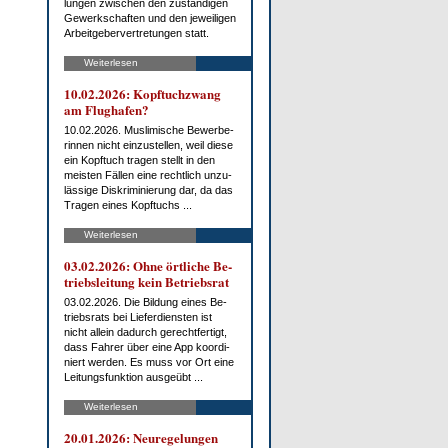
lun­gen zwi­schen den zu­stän­di­gen
Ge­werk­schaf­ten und den je­wei­li­gen
Ar­beit­ge­ber­ver­tre­tun­gen statt.
Weiterlesen
10.02.2026: Kopf­tuch­zwang
am Flug­ha­fen?
10.02.2026. Mus­li­mi­sche Be­wer­be­
rin­nen nicht ein­zu­stel­len, weil die­se
ein Kopf­tuch tra­gen stellt in den
meis­ten Fäl­len ei­ne recht­lich un­zu­
läs­si­ge Dis­kri­mi­nie­rung dar, da das
Tra­gen ei­nes Kopf­tuchs ...
Weiterlesen
03.02.2026: Oh­ne ört­li­che Be­
triebs­lei­tung kein Be­triebs­rat
03.02.2026. Die Bil­dung ei­nes Be­
triebs­rats bei Lie­fer­diens­ten ist
nicht al­lein da­durch ge­recht­fer­tigt,
dass Fah­rer über ei­ne App ko­or­di­
niert wer­den. Es muss vor Ort ei­ne
Lei­tungs­funk­ti­on aus­ge­übt ...
Weiterlesen
20.01.2026: Neu­re­ge­lun­gen