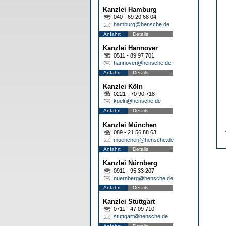
Kanzlei Hamburg
040 - 69 20 68 04
hamburg@hensche.de
Anfahrt
Details
Kanzlei Hannover
0511 - 89 97 701
hannover@hensche.de
Anfahrt
Details
Kanzlei Köln
0221 - 70 90 718
koeln@hensche.de
Anfahrt
Details
Kanzlei München
089 - 21 56 88 63
muenchen@hensche.de
Anfahrt
Details
Kanzlei Nürnberg
0911 - 95 33 207
nuernberg@hensche.de
Anfahrt
Details
Kanzlei Stuttgart
0711 - 47 09 710
stuttgart@hensche.de