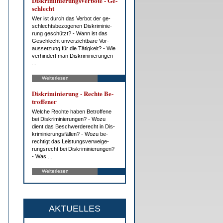
Dis­kri­mi­nie­rungs­ver­bo­te - Ge­
schlecht
Wer ist durch das Ver­bot der ge­
schlechts­be­zo­ge­nen Dis­kri­mi­nie­
rung ge­schützt? - Wann ist das
Ge­schlecht un­ver­zicht­ba­re Vor­
aus­set­zung für die Tä­tig­keit? - Wie
ver­hin­dert man Dis­kri­mi­nie­run­gen
...
Weiterlesen
Dis­kri­mi­nie­rung - Rech­te Be­
trof­fe­ner
Wel­che Rech­te ha­ben Be­trof­fe­ne
bei Dis­kri­mi­nie­run­gen? - Wo­zu
dient das Be­schwer­de­recht in Dis­
kri­mi­nie­rungs­fäl­len? - Wo­zu be­
rech­tigt das Leis­tungs­ver­wei­ge­
rungs­recht bei Dis­kri­mi­nie­run­gen?
- Was ...
Weiterlesen
AKTUELLES