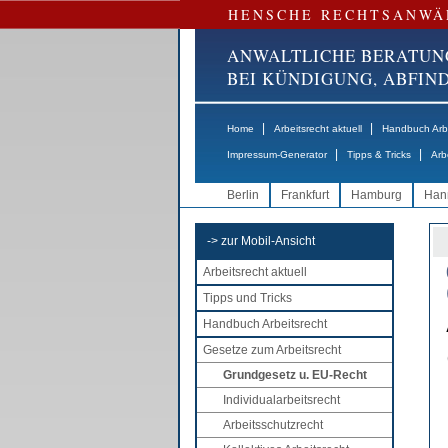
HENSCHE RECHTSANWÄ
ANWALTLICHE BERATUN
BEI KÜNDIGUNG, ABFI
|
|
Home
Arbeitsrecht aktuell
Handbuch Arbe
|
|
Impressum-Generator
Tipps & Tricks
Arb
Berlin
Frankfurt
Hamburg
Han
-> zur Mobil-Ansicht
Arbeitsrecht aktuell
Tipps und Tricks
Handbuch Arbeitsrecht
Gesetze zum Arbeitsrecht
Grundgesetz u. EU-Recht
Individualarbeitsrecht
Arbeitsschutzrecht