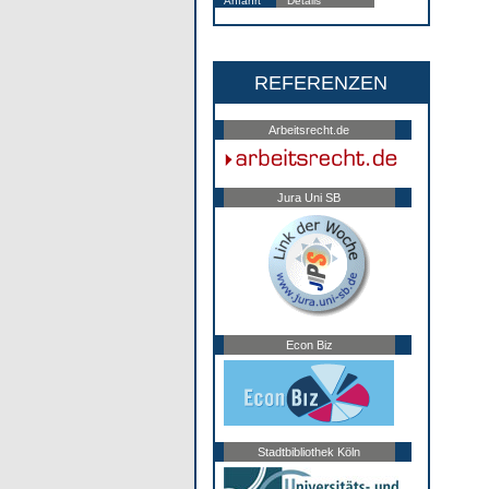
Anfahrt
Details
REFERENZEN
Arbeitsrecht.de
Jura Uni SB
Econ Biz
Stadtbibliothek Köln