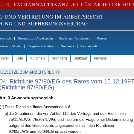
LTE, FACHANWALTSKANZLEI FÜR ARBEITSRECH
G UND VERTRETUNG IM ARBEITSRECHT
NDUNG UND AUFHEBUNGSVERTRAG
|
|
|
itsrecht
Gesetze zum Arbeitsrecht
Urteile zum Arbeitsrecht
Presse
|
|
|
eitsrecht Muster
Ratgeber Gebühren
Webinare
Kanzleiprofil
nover
Köln
München
Nürnberg
Stuttgart
Anwälte
GESETZE ZUM ARBEITSRECHT
04: Richtlinie 97/80/EG des Rates vom 15.12.1997
(Richtlinie 97/80/EG)
Art. 3 Anwendungsbereich
(1)
Diese Richtlinie findet Anwendung auf
a)
die Situationen, die von Artikel 119 des Vertrags und den Richtlinien
75/117/EWG, 76/207/EWG, und - sofern die Frage einer Diskriminierung
aufgrund des Geschlechts angesprochen ist - den Richtlinien
92/85/EWG und 96/34/EG erfasst werden;