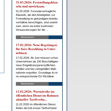
31.03.2026: Frei­stel­lungs­klau­
seln sind un­wirk­sam.
01.04.2026. For­mu­lar­ver­trag­li­che
Klau­seln, die den Ar­beit­ge­ber zur
Frei­stel­lung im ge­kün­dig­ten Ar­beits­
ver­hält­nis be­rech­ti­gen, sind un­wirk­
sam, wenn sie kei­ne kon­kre­ten
Vor­aus­set­zun­gen für die ...
Weiterlesen
17.02.2026: Neue Re­ge­lun­gen
für fai­re Be­zah­lung in Un­ter­
neh­men
17.02.2026. Ab Ju­ni müs­sen schon
Un­ter­neh­men ab 100 Be­schäf­tig­ten
neue Ent­gelt­tranz­pa­renz­pflich­ten
er­fül­len und bei Lohn­ge­fäl­len Maß­
nah­men er­grei­fen. Grund­la­ge ist ei­
ne ent­spre­chen­de EU-Richt­li­nie.
Weiterlesen
11.02.2026: Warn­streiks im
öf­fent­li­chen Dienst im Rah­men
ak­tu­el­ler Ta­rif­ver­ha...
11.02.2026 Im öf­fent­li­chen Dienst
fin­den der­zeit er­neut Ta­rif­ver­hand­