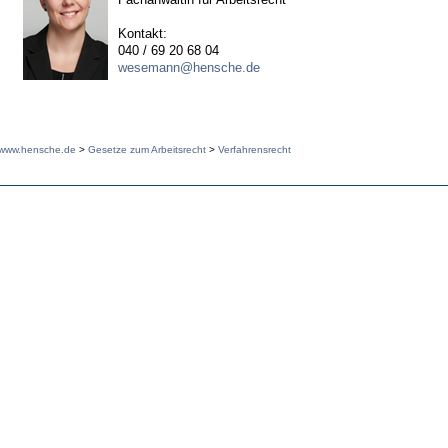
Kontakt:
040 / 69 20 68 04
wesemann@hensche.de
www.hensche.de
>
Gesetze zum Arbeitsrecht
>
Verfahrensrecht