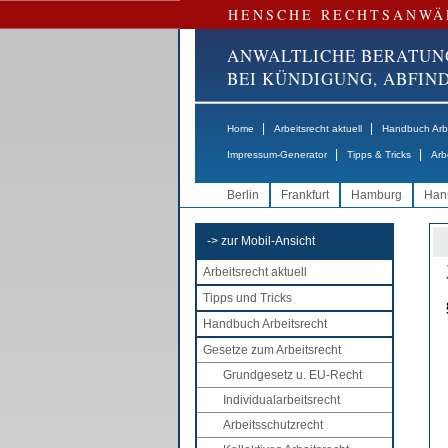
HENSCHE RECHTSANWÄ
ANWALTLICHE BERATUN
BEI KÜNDIGUNG, ABFI
|
|
Home
Arbeitsrecht aktuell
Handbuch Arbe
|
|
Impressum-Generator
Tipps & Tricks
Arb
Berlin
Frankfurt
Hamburg
Han
-> zur Mobil-Ansicht
Arbeitsrecht aktuell
Tipps und Tricks
Handbuch Arbeitsrecht
Gesetze zum Arbeitsrecht
Grundgesetz u. EU-Recht
Individualarbeitsrecht
Arbeitsschutzrecht