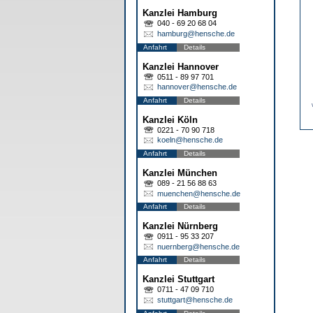
Kanzlei Hamburg
040 - 69 20 68 04
hamburg@hensche.de
Anfahrt
Details
Kanzlei Hannover
0511 - 89 97 701
hannover@hensche.de
Anfahrt
Details
Kanzlei Köln
0221 - 70 90 718
koeln@hensche.de
Anfahrt
Details
Kanzlei München
089 - 21 56 88 63
muenchen@hensche.de
Anfahrt
Details
Kanzlei Nürnberg
0911 - 95 33 207
nuernberg@hensche.de
Anfahrt
Details
Kanzlei Stuttgart
0711 - 47 09 710
stuttgart@hensche.de