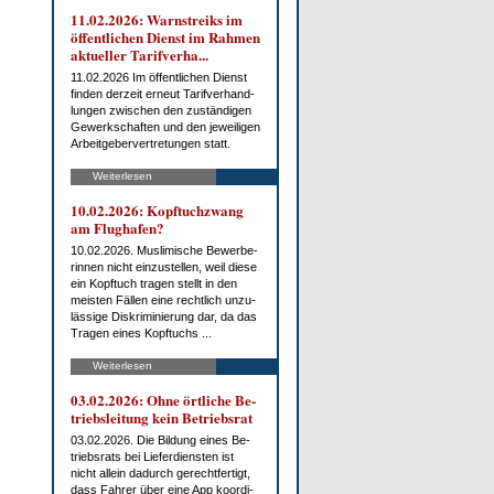
11.02.2026: Warn­streiks im
öf­fent­li­chen Dienst im Rah­men
ak­tu­el­ler Ta­rif­ver­ha...
11.02.2026 Im öf­fent­li­chen Dienst
fin­den der­zeit er­neut Ta­rif­ver­hand­
lun­gen zwi­schen den zu­stän­di­gen
Ge­werk­schaf­ten und den je­wei­li­gen
Ar­beit­ge­ber­ver­tre­tun­gen statt.
Weiterlesen
10.02.2026: Kopf­tuch­zwang
am Flug­ha­fen?
10.02.2026. Mus­li­mi­sche Be­wer­be­
rin­nen nicht ein­zu­stel­len, weil die­se
ein Kopf­tuch tra­gen stellt in den
meis­ten Fäl­len ei­ne recht­lich un­zu­
läs­si­ge Dis­kri­mi­nie­rung dar, da das
Tra­gen ei­nes Kopf­tuchs ...
Weiterlesen
03.02.2026: Oh­ne ört­li­che Be­
triebs­lei­tung kein Be­triebs­rat
03.02.2026. Die Bil­dung ei­nes Be­
triebs­rats bei Lie­fer­diens­ten ist
nicht al­lein da­durch ge­recht­fer­tigt,
dass Fah­rer über ei­ne App ko­or­di­