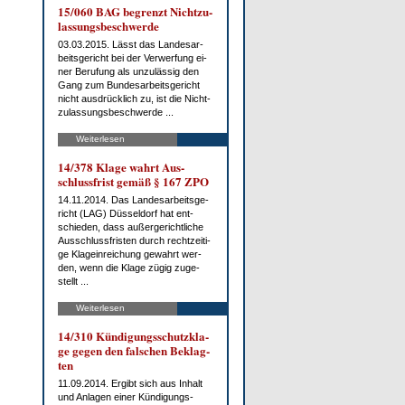
15/060 BAG be­grenzt Nicht­zu­
las­sungs­be­schwer­de
03.03.2015. Lässt das Lan­des­ar­
beits­ge­richt bei der Ver­wer­fung ei­
ner Be­ru­fung als un­zu­läs­sig den
Gang zum Bun­des­ar­beits­ge­richt
nicht aus­drück­lich zu, ist die Nicht­
zu­las­sungs­be­schwer­de ...
Weiterlesen
14/378 Kla­ge wahrt Aus­
schluss­frist ge­mäß § 167 ZPO
14.11.2014. Das Lan­des­ar­beits­ge­
richt (LAG) Düs­sel­dorf hat ent­
schie­den, dass au­ßer­ge­richt­li­che
Aus­schluss­fris­ten durch recht­zei­ti­
ge Kla­gein­rei­chung ge­wahrt wer­
den, wenn die Kla­ge zü­gig zu­ge­
stellt ...
Weiterlesen
14/310 Kün­di­gungs­schutz­kla­
ge ge­gen den fal­schen Be­klag­
ten
11.09.2014. Er­gibt sich aus In­halt
und An­la­gen ei­ner Kün­di­gungs­