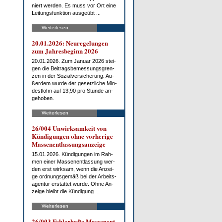
niert wer­den. Es muss vor Ort ei­ne
Lei­tungs­funk­ti­on aus­ge­übt ...
Weiterlesen
20.01.2026: Neu­re­ge­lun­gen
zum Jah­res­be­ginn 2026
20.01.2026. Zum Ja­nu­ar 2026 stei­
gen die Bei­trags­be­mes­sungs­gren­
zen in der So­zi­al­ver­si­che­rung. Au­
ßer­dem wur­de der ge­setz­li­che Min­
dest­lohn auf 13,90 pro St­un­de an­
ge­ho­ben.
Weiterlesen
26/004 Un­wirk­sam­keit von
Kün­di­gun­gen oh­ne vor­he­ri­ge
Mas­sen­ent­las­sungs­an­zei­ge
15.01.2026. Kün­di­gun­gen im Rah­
men ei­ner Mas­sen­ent­las­sung wer­
den erst wirk­sam, wenn die An­zei­
ge ord­nungs­ge­mäß bei der Ar­beits­
agen­tur er­stat­tet wur­de. Oh­ne An­
zei­ge bleibt die Kün­di­gung ...
Weiterlesen
26/003 Feh­ler­haf­te Mas­sen­ent­