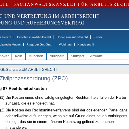
LTE, FACHANWALTSKANZLEI FÜR ARBEITSRECH
G UND VERTRETUNG IM ARBEITSRECHT
NDUNG UND AUFHEBUNGSVERTRAG
|
|
|
itsrecht
Gesetze zum Arbeitsrecht
Urteile zum Arbeitsrecht
Presse
|
|
|
eitsrecht Muster
Ratgeber Gebühren
Webinare
Kanzleiprofil
nover
Köln
München
Nürnberg
Stuttgart
Anwälte
GESETZE ZUM ARBEITSRECHT
Zivilprozessordnung (ZPO)
§ 97 Rechtsmittelkosten
(1)
Die Kosten eines ohne Erfolg eingelegten Rechtsmittels fallen der Partei
zur Last, die es eingelegt hat.
(2)
Die Kosten des Rechtsmittelverfahrens sind der obsiegenden Partei ganz
oder teilweise aufzuerlegen, wenn sie auf Grund eines neuen Vorbringens
obsiegt, das sie in einem früheren Rechtszug geltend zu machen
imstande war.