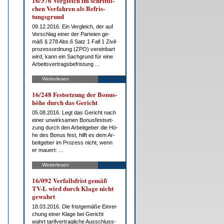
16/376 Ver­gleich im schrift­li­
chen Ver­fah­ren als Be­fris­
tungs­grund
09.12.2016. Ein Ver­gleich, der auf
Vor­schlag ei­ner der Par­tei­en ge­
mäß § 278 Abs.6 Satz 1 Fall 1 Zi­vil­
pro­zess­ord­nung (ZPO) ver­ein­bart
wird, kann ein Sach­grund für ei­ne
Ar­beits­ver­trags­be­fris­tung ...
Weiterlesen
16/248 Fest­set­zung der Bo­nus­
hö­he durch das Ge­richt
05.08.2016. Legt das Ge­richt nach
ei­ner un­wirk­sa­men Bo­nus­fest­set­
zung durch den Ar­beit­ge­ber die Hö­
he des Bo­nus fest, hilft es dem Ar­
beit­ge­ber im Pro­zess nicht, wenn
er mau­ert: ...
Weiterlesen
16/092 Ver­falls­frist ge­mäß
TV-L wird durch Kla­ge nicht
ge­wahrt
18.03.2016. Die frist­ge­mä­ße Ein­rei­
chung ei­ner Kla­ge bei Ge­richt
wahrt ta­rif­ver­trag­li­che Aus­schluss­