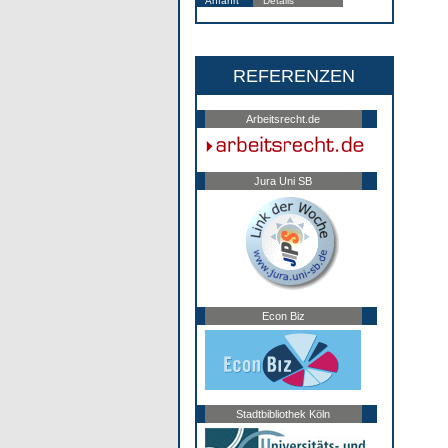
Anfahrt
Details
REFERENZEN
Arbeitsrecht.de
Jura Uni SB
Econ Biz
Stadtbibliothek Köln