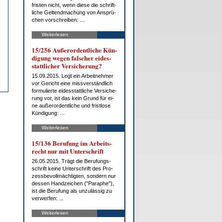
fris­ten nicht, wenn die­se die schrift­
li­che Gel­tend­ma­chung von An­sprü­
chen vor­schrei­ben: ...
Weiterlesen
15/256 Au­ßer­or­dent­li­che Kün­
di­gung we­gen fal­scher ei­des­
statt­li­cher Ver­si­che­rung?
15.09.2015. Legt ein Ar­beit­neh­mer
vor Ge­richt ei­ne miss­ver­ständ­lich
for­mu­lier­te ei­des­statt­li­che Ver­si­che­
rung vor, ist das kein Grund für ei­
ne au­ßer­or­dent­li­che und frist­lo­se
Kün­di­gung: ...
Weiterlesen
15/136 Be­ru­fung im Ar­beits­
recht nur mit Un­ter­schrift
26.05.2015. Trägt die Be­ru­fungs­
schrift kei­ne Un­ter­schrift des Pro­
zess­be­voll­mäch­tig­ten, son­dern nur
des­sen Hand­zei­chen ("Pa­ra­phe"),
ist die Be­ru­fung als un­zu­läs­sig zu
ver­wer­fen: ...
Weiterlesen