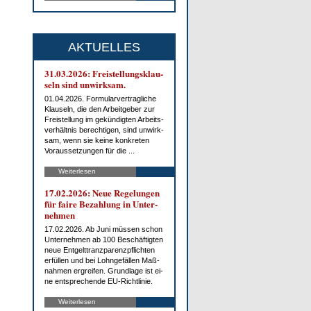
AKTUELLES
31.03.2026: Frei­stel­lungs­klau­
seln sind un­wirk­sam.
01.04.2026. For­mu­lar­ver­trag­li­che
Klau­seln, die den Ar­beit­ge­ber zur
Frei­stel­lung im ge­kün­dig­ten Ar­beits­
ver­hält­nis be­rech­ti­gen, sind un­wirk­
sam, wenn sie kei­ne kon­kre­ten
Vor­aus­set­zun­gen für die ...
Weiterlesen
17.02.2026: Neue Re­ge­lun­gen
für fai­re Be­zah­lung in Un­ter­
neh­men
17.02.2026. Ab Ju­ni müs­sen schon
Un­ter­neh­men ab 100 Be­schäf­tig­ten
neue Ent­gelt­tranz­pa­renz­pflich­ten
er­fül­len und bei Lohn­ge­fäl­len Maß­
nah­men er­grei­fen. Grund­la­ge ist ei­
ne ent­spre­chen­de EU-Richt­li­nie.
Weiterlesen