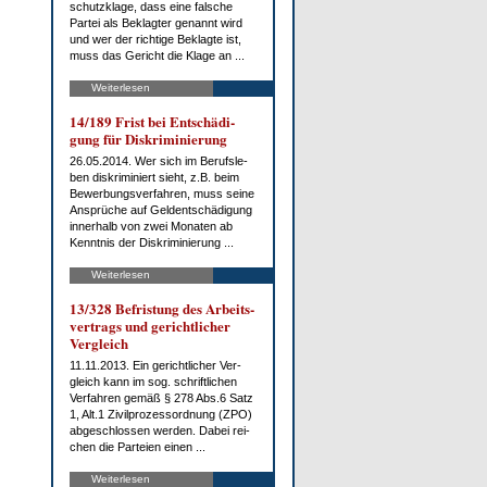
schutz­kla­ge, dass ei­ne fal­sche
Par­tei als Be­klag­ter ge­nannt wird
und wer der rich­ti­ge Be­klag­te ist,
muss das Ge­richt die Kla­ge an ...
Weiterlesen
14/189 Frist bei Ent­schä­di­
gung für Dis­kri­mi­nie­rung
26.05.2014. Wer sich im Be­rufs­le­
ben dis­kri­mi­niert sieht, z.B. beim
Be­wer­bungs­ver­fah­ren, muss sei­ne
An­sprü­che auf Gel­dent­schä­di­gung
in­ner­halb von zwei Mo­na­ten ab
Kennt­nis der Dis­kri­mi­nie­rung ...
Weiterlesen
13/328 Be­fris­tung des Ar­beits­
ver­trags und ge­richt­li­cher
Ver­gleich
11.11.2013. Ein ge­richt­li­cher Ver­
gleich kann im sog. schrift­li­chen
Ver­fah­ren ge­mäß § 278 Abs.6 Satz
1, Alt.1 Zi­vil­pro­zess­ord­nung (ZPO)
ab­ge­schlos­sen wer­den. Da­bei rei­
chen die Par­tei­en ei­nen ...
Weiterlesen