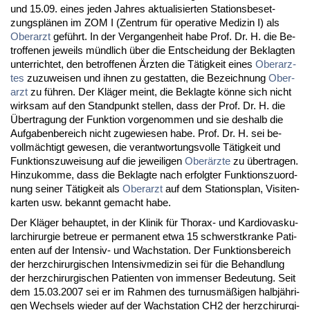
und 15.09. ei­nes je­den Jah­res ak­tua­li­sier­ten Sta­ti­ons­be­set­
zungs­plänen im ZOM I (Zen­trum für ope­ra­ti­ve Me­di­zin I) als
Ober­arzt
geführt. In der Ver­gan­gen­heit ha­be Prof. Dr. H. die Be­
trof­fe­nen je­weils münd­lich über die Ent­schei­dung der Be­klag­ten
un­ter­rich­tet, den be­trof­fe­nen Ärz­ten die Tätig­keit ei­nes
Ober­arz­
tes
zu­zu­wei­sen und ih­nen zu ge­stat­ten, die Be­zeich­nung
Ober­
arzt
zu führen. Der Kläger meint, die Be­klag­te könne sich nicht
wirk­sam auf den Stand­punkt stel­len, dass der Prof. Dr. H. die
Über­tra­gung der Funk­ti­on vor­ge­nom­men und sie des­halb die
Auf­ga­ben­be­reich nicht zu­ge­wie­sen ha­be. Prof. Dr. H. sei be­
vollmäch­tigt ge­we­sen, die ver­ant­wor­tungs­vol­le Tätig­keit und
Funk­ti­ons­zu­wei­sung auf die je­wei­li­gen
Oberärz­te
zu über­tra­gen.
Hin­zu­kom­me, dass die Be­klag­te nach er­folg­ter Funk­ti­ons­zu­ord­
nung sei­ner Tätig­keit als
Ober­arzt
auf dem Sta­ti­ons­plan, Vi­si­ten­
kar­ten usw. be­kannt ge­macht ha­be.
Der Kläger be­haup­tet, in der Kli­nik für Tho­rax- und Kar­dio­vas­ku­
lar­chir­ur­gie be­treue er per­ma­nent et­wa 15 schwerst­kran­ke Pa­ti­
en­ten auf der In­ten­siv- und Wach­sta­ti­on. Der Funk­ti­ons­be­reich
der herz­chir­ur­gi­schen In­ten­siv­me­di­zin sei für die Be­hand­lung
der herz­chir­ur­gi­schen Pa­ti­en­ten von im­men­ser Be­deu­tung. Seit
dem 15.03.2007 sei er im Rah­men des tur­nusmäßigen halbjähri­
gen Wech­sels wie­der auf der Wach­sta­ti­on CH2 der herz­chir­ur­gi­