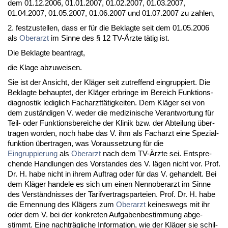
dem 01.12.2006, 01.01.2007, 01.02.2007, 01.03.2007,
01.04.2007, 01.05.2007, 01.06.2007 und 01.07.2007 zu zah­len,
2. fest­zu­stel­len, dass er für die Be­klag­te seit dem 01.05.2006
als
Ober­arzt
im Sin­ne des § 12 TV-Ärz­te tätig ist.
Die Be­klag­te be­an­tragt,
die Kla­ge ab­zu­wei­sen.
Sie ist der An­sicht, der Kläger seit zu­tref­fend ein­grup­piert. Die
Be­klag­te be­haup­tet, der Kläger er­brin­ge im Be­reich Funk­ti­ons­
dia­gnos­tik le­dig­lich Fach­arzttätig­kei­ten. Dem Kläger sei von
dem zuständi­gen V. we­der die me­di­zi­ni­sche Ver­ant­wor­tung für
Teil- oder Funk­ti­ons­be­rei­che der Kli­nik bzw. der Ab­tei­lung über­
tra­gen wor­den, noch ha­be das V. ihm als Fach­arzt ei­ne Spe­zi­al­
funk­ti­on über­tra­gen, was Vor­aus­set­zung für die
Ein­grup­pie­rung
als
Ober­arzt
nach dem TV-Ärz­te sei. Ent­spre­
chen­de Hand­lun­gen des Vor­stan­des des V. lägen nicht vor. Prof.
Dr. H. ha­be nicht in ih­rem Auf­trag oder für das V. ge­han­delt. Bei
dem Kläger han­de­le es sich um ei­nen Nen­no­ber­arzt im Sin­ne
des Verständ­nis­ses der Ta­rif­ver­trags­par­tei­en. Prof. Dr. H. ha­be
die Er­nen­nung des Klägers zum
Ober­arzt
kei­nes­wegs mit ihr
oder dem V. bei der kon­kre­ten Auf­ga­ben­be­stim­mung ab­ge­
stimmt. Ei­ne nachträgli­che In­for­ma­ti­on, wie der Kläger sie schil­