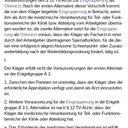
Vor­aus­set­zun­gen des § 12 TV-Ärz­te zur
Ein­grup­pie­rung
als
Ober­arzt
. Nach der ers­ten Al­ter­na­ti­ve die­ser Vor­schrift kommt
die von dem Kläger be­gehr­te
Ein­grup­pie­rung
in Be­tracht, wenn
ihm als Arzt die me­di­zi­ni­sche Ver­ant­wor­tung für Teil- oder Funk­
ti­ons­be­rei­che der Kli­nik bzw. Ab­tei­lung vom Ar­beit­ge­ber über­tra­
gen wor­den ist, die zwei­te Al­ter­na­ti­ve setzt für die
Ein­grup­pie­
rung
als
Ober­arzt
vor­aus, dass der Kläger als Fach­arzt in ei­ner
durch den Ar­beit­ge­ber über­tra­ge­nen Spe­zi­al­funk­ti­on, für die die­
ser ei­ne er­folg­reich ab­ge­schlos­se­ne Schwer­punkt- oder Zu­satz­
wei­ter­bil­dung nach der Wei­ter­bil­dungs­ord­nung for­dert, tätig ist.
I.
Der Kläger erfüllt nicht die Vor­aus­set­zun­gen der ers­ten Al­ter­na­ti­
ve der Ent­gelt­grup­pe Ä 3.
1. Zwi­schen den Par­tei­en ist un­strei­tig, dass der Kläger über die
er­for­der­li­che Ap­pro­ba­ti­on verfügt und da­mit als Arzt ein­zu­stu­fen
ist.
2. Wei­te­re Vor­aus­set­zung für die
Ein­grup­pie­rung
in die Ent­gelt­
grup­pe Ä 3 1. Al­ter­na­ti­ve ist nach § 12 TV-Ärz­te, dass der
Kläger die me­di­zi­ni­sche Ver­ant­wor­tung für Teil- oder Funk­ti­ons­
be­rei­che der Kli­nik oder Ab­tei­lung hat.
a. Das Er­for­der­nis der me­di­zi­ni­schen Ver­ant­wor­tung ist erfüllt,