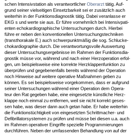
schen In­ten­siv­sta­ti­on als ver­ant­wort­li­cher
Ober­arzt
tätig. Auf­
grund sei­ner viel­sei­ti­gen Ein­setz­bar­keit sei er zusätz­lich auch
wei­ter­hin in der Funk­ti­ons­dia­gnos­tik tätig. Da­bei ver­an­las­se er
EKG s und wer­te sie aus. Er führe vor­nehm­lich bei In­ten­siv­pa­ti­
en­ten echo­kar­dio­gra­phi­sche Un­ter­su­chun­gen durch. Hier­bei
führe er ne­ben den kon­ven­tio­nel­len Un­ter­su­chungs­tech­ni­ken
(transt­ho­ra­ka­le E.) auch schwer­punktmäßig die sog. Schlu­ck­e­
cho­kar­dio­gra­phie durch. Die ver­ant­wor­tungs­vol­le Aus­wer­tung
die­ser Un­ter­su­chungs­er­geb­nis­se im Rah­men der Funk­ti­ons­dia­
gnos­tik müsse vor, während und nach ei­ner Herz­ope­ra­ti­on er­fol­
gen, um bei­spiels­wei­se ei­ne kor­rek­te Herz­klap­pen­funk­ti­on zu
über­prüfen und ge­ge­be­nen­falls be­reits während der Ope­ra­ti­on
noch Hin­wei­se auf wei­te­re ope­ra­ti­ve Maßnah­men ge­ben zu
können. Es sei bei­spiels­wei­se vor­ge­kom­men, dass er auf­grund
sei­ner Un­ter­su­chun­gen während ei­ner Ope­ra­ti­on dem Ope­ra­
teur den Rat ge­ge­ben ha­be, ei­ne ein­ge­setz­te künst­li­che Herz­
klap­pe noch ein­mal zu ent­fer­nen, weil sie nicht kor­rekt ge­ses­
sen ha­be, was die­ser dann auch ge­tan ha­be. Er ha­be wei­ter­hin
die Funk­ti­onstüch­tig­keit von ein­ge­setz­ten Schritt­ma­cher- und
De­fi­bril­la­tor­sys­te­men zu prüfen und müsse bei die­sen u.a. auch
im Rah­men ope­ra­ti­ver Ein­grif­fe spe­zi­el­le Pro­gram­mie­run­gen
durchführen. Ne­ben der um­fas­sen­den Be­hand­lung von auf der