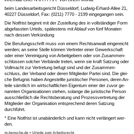
beim Lan­des­ar­beits­ge­richt Düssel­dorf, Lud­wig-Er­hard-Al­lee 21,
40227 Düssel­dorf, Fax: (0211) 7770 - 2199 ein­ge­gan­gen sein.
Die Not­frist be­ginnt mit der Zu­stel­lung des in vollständi­ger Form
ab­ge­fass­ten Ur­teils, spätes­tens mit Ab­lauf von fünf Mo­na­ten
nach des­sen Verkündung
Die Be­ru­fungs­schrift muss von ei­nem Rechts­an­walt ein­ge­reicht
wer­den; an sei­ne Stel­le können Ver­tre­ter ei­ner Ge­werk­schaft
oder ei­ner Ver­ei­ni­gung von Ar­beit­ge­bern oder von Zu­sam­men­
schlüssen sol­cher Verbände tre­ten, wenn sie kraft Sat­zung oder
Voll­macht zur Ver­tre­tung be­fugt sind und der Zu­sam­men­
schluss, der Ver­band oder de­ren Mit­glie­der Par­tei sind. Die glei­
che Be­fug­nis ha­ben An­ge­stell­te ju­ris­ti­scher Per­so­nen, de­ren An­
tei­le sämt­lich im wirt­schaft­li­chen Ei­gen­tum ei­ner der zu­vor ge­
nann­ten Or­ga­ni­sa­tio­nen ste­hen, so­lan­ge die ju­ris­ti­sche Per­son
aus­sch­ließlich die Rechts­be­ra­tung und Pro­zess­ver­tre­tung der
Mit­glie­der der Or­ga­ni­sa­ti­on ent­spre­chend de­ren Sat­zung
durchführt.
* Ei­ne Not­frist ist un­abänder­lich und kann nicht verlängert wer­
den.
m.hensche.de
>
Urteile zum Arbeitsrecht