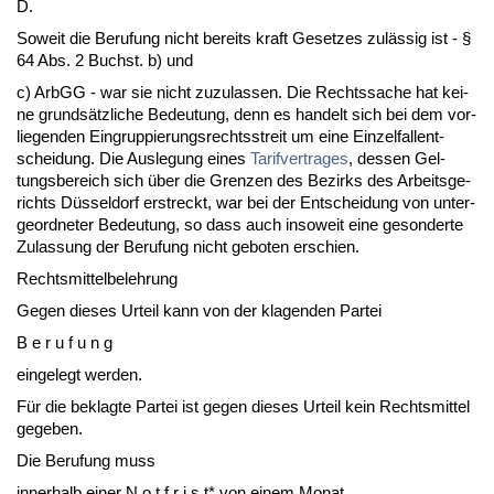
D.
So­weit die Be­ru­fung nicht be­reits kraft Ge­set­zes zulässig ist - §
64 Abs. 2 Buchst. b) und
c) ArbGG - war sie nicht zu­zu­las­sen. Die Rechts­sa­che hat kei­
ne grundsätz­li­che Be­deu­tung, denn es han­delt sich bei dem vor­
lie­gen­den Ein­grup­pie­rungs­rechts­streit um ei­ne Ein­zel­fall­ent­
schei­dung. Die Aus­le­gung ei­nes
Ta­rif­ver­tra­ges
, des­sen Gel­
tungs­be­reich sich über die Gren­zen des Be­zirks des Ar­beits­ge­
richts Düssel­dorf er­streckt, war bei der Ent­schei­dung von un­ter­
ge­ord­ne­ter Be­deu­tung, so dass auch in­so­weit ei­ne ge­son­der­te
Zu­las­sung der Be­ru­fung nicht ge­bo­ten er­schien.
Rechts­mit­tel­be­leh­rung
Ge­gen die­ses Ur­teil kann von der kla­gen­den Par­tei
B e r u f u n g
ein­ge­legt wer­den.
Für die be­klag­te Par­tei ist ge­gen die­ses Ur­teil kein Rechts­mit­tel
ge­ge­ben.
Die Be­ru­fung muss
in­ner­halb ei­ner N o t f r i s t* von ei­nem Mo­nat