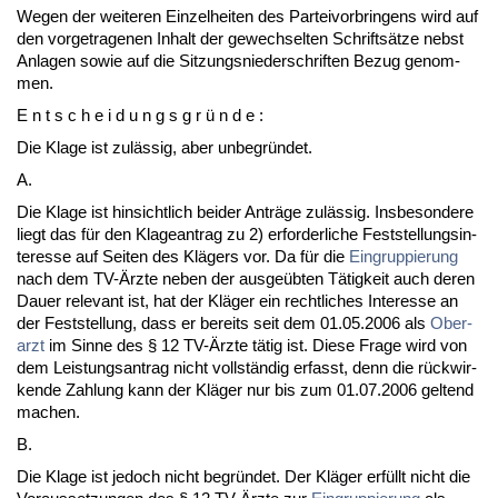
We­gen der wei­te­ren Ein­zel­hei­ten des Par­tei­vor­brin­gens wird auf
den vor­ge­tra­ge­nen In­halt der ge­wech­sel­ten Schriftsätze nebst
An­la­gen so­wie auf die Sit­zungs­nie­der­schrif­ten Be­zug ge­nom­
men.
E n t s c h e i d u n g s g r ü n d e :
Die Kla­ge ist zulässig, aber un­be­gründet.
A.
Die Kla­ge ist hin­sicht­lich bei­der Anträge zulässig. Ins­be­son­de­re
liegt das für den Kla­ge­an­trag zu 2) er­for­der­li­che Fest­stel­lungs­in­
ter­es­se auf Sei­ten des Klägers vor. Da für die
Ein­grup­pie­rung
nach dem TV-Ärz­te ne­ben der aus­geübten Tätig­keit auch de­ren
Dau­er re­le­vant ist, hat der Kläger ein recht­li­ches In­ter­es­se an
der Fest­stel­lung, dass er be­reits seit dem 01.05.2006 als
Ober­
arzt
im Sin­ne des § 12 TV-Ärz­te tätig ist. Die­se Fra­ge wird von
dem Leis­tungs­an­trag nicht vollständig er­fasst, denn die rück­wir­
ken­de Zah­lung kann der Kläger nur bis zum 01.07.2006 gel­tend
ma­chen.
B.
Die Kla­ge ist je­doch nicht be­gründet. Der Kläger erfüllt nicht die