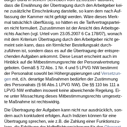
dass die Erwähnung der Über­tra­gung durch den Ar­beit­ge­ber kei­
ne zusätz­li­che Ein­schränkung dar­stel­le, so kann dem nach Auf­
fas­sung der Kam­mer nicht ge­folgt wer­den. Wäre die­ses Merk­
mal tatsächlich überflüssig, so hätten es die Ta­rif­ver­trags­par­tei­
en nicht for­mu­liert. Zu­zu­stim­men ist der An­sicht des Ar­beits­ge­
richts Aa­chen (vgl. Ur­teil vom 23.05.2007 6 Ca 178/07), wo­nach
mit dem Kri­te­ri­um Über­tra­gung durch den Ar­beit­ge­ber nicht ge­
meint sein kann, dass ein förm­li­cher Be­stel­lungs­akt durch­
zuführen ist, son­dern dass es auf die Über­tra­gung der ent­spre­
chen­den Auf­ga­ben an­kommt. Die­se Les­art er­scheint auch im
Hin­blick auf die Mit­be­stim­mungs­rech­te der Per­so­nal­ver­tre­tung
ge­bo­ten. Gemäß § 72 Abs. 1 Nr. 4 und 5 LPVG NW be­stimmt
der Per­so­nal­rat so­wohl bei Höher­grup­pie­run­gen und
Ver­set­zun­
gen
mit, d.h. der­ar­ti­ge Maßnah­men bedürfen der Zu­stim­mung
des Per­so­nal­rats (§ 66 Abs.1 LPVG NW). Die §§ 110 bis 111 a
LPVG NW ent­hal­ten in­so­weit kei­ne ab­wei­chen­de Re­ge­lung. Ei­
ne un­ter Miss­ach­tung die­ses Mit­be­stim­mungs­rechts um­ge­setz­
te Maßnah­me ist rechts­wid­rig.
Die Über­tra­gung der Auf­ga­ben kann nicht nur aus­drück­lich, son­
dern auch kon­klu­dent er­fol­gen. Auch In­di­zi­en können für ei­ne
Über­tra­gung spre­chen, wie z.B. die Zah­lung ei­ner Funk­ti­ons­zu­
la­ge, die Erhöhung der Haft­pflicht­ver­si­che­rung für den
Ober­arzt
,