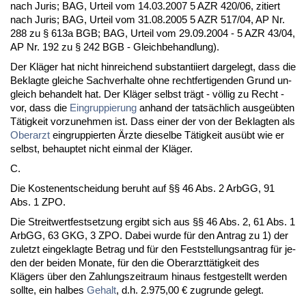
nach Ju­ris; BAG, Ur­teil vom 14.03.2007 5 AZR 420/06, zi­tiert
nach Ju­ris; BAG, Ur­teil vom 31.08.2005 5 AZR 517/04, AP Nr.
288 zu § 613a BGB; BAG, Ur­teil vom 29.09.2004 - 5 AZR 43/04,
AP Nr. 192 zu § 242 BGB - Gleich­be­hand­lung).
Der Kläger hat nicht hin­rei­chend sub­stan­ti­iert dar­ge­legt, dass die
Be­klag­te glei­che Sach­ver­hal­te oh­ne recht­fer­ti­gen­den Grund un­
gleich be­han­delt hat. Der Kläger selbst trägt - völlig zu Recht -
vor, dass die
Ein­grup­pie­rung
an­hand der tatsächlich aus­geübten
Tätig­keit vor­zu­neh­men ist. Dass ei­ner der von der Be­klag­ten als
Ober­arzt
ein­grup­pier­ten Ärz­te die­sel­be Tätig­keit ausübt wie er
selbst, be­haup­tet nicht ein­mal der Kläger.
C.
Die Kos­ten­ent­schei­dung be­ruht auf §§ 46 Abs. 2 ArbGG, 91
Abs. 1 ZPO.
Die Streit­wert­fest­set­zung er­gibt sich aus §§ 46 Abs. 2, 61 Abs. 1
ArbGG, 63 GKG, 3 ZPO. Da­bei wur­de für den An­trag zu 1) der
zu­letzt ein­ge­klag­te Be­trag und für den Fest­stel­lungs­an­trag für je­
den der bei­den Mo­na­te, für den die Ober­arzttätig­keit des
Klägers über den Zah­lungs­zeit­raum hin­aus fest­ge­stellt wer­den
soll­te, ein hal­bes
Ge­halt
, d.h. 2.975,00 € zu­grun­de ge­legt.