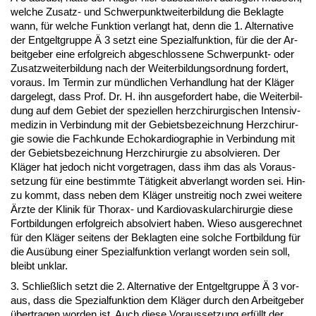
wel­che Zu­satz- und Schwer­punkt­wei­ter­bil­dung die Be­klag­te
wann, für wel­che Funk­ti­on ver­langt hat, denn die 1. Al­ter­na­ti­ve
der Ent­gelt­grup­pe Ä 3 setzt ei­ne Spe­zi­al­funk­ti­on, für die der Ar­
beit­ge­ber ei­ne er­folg­reich ab­ge­schlos­se­ne Schwer­punkt- oder
Zu­satz­wei­ter­bil­dung nach der Wei­ter­bil­dungs­ord­nung for­dert,
vor­aus. Im Ter­min zur münd­li­chen Ver­hand­lung hat der Kläger
dar­ge­legt, dass Prof. Dr. H. ihn aus­ge­for­dert ha­be, die Wei­ter­bil­
dung auf dem Ge­biet der spe­zi­el­len herz­chir­ur­gi­schen In­ten­siv­
me­di­zin in Ver­bin­dung mit der Ge­biets­be­zeich­nung Herz­chir­ur­
gie so­wie die Fach­kun­de Echo­kar­dio­gra­phie in Ver­bin­dung mit
der Ge­biets­be­zeich­nung Herz­chir­ur­gie zu ab­sol­vie­ren. Der
Kläger hat je­doch nicht vor­ge­tra­gen, dass ihm das als Vor­aus­
set­zung für ei­ne be­stimm­te Tätig­keit ab­ver­langt wor­den sei. Hin­
zu kommt, dass ne­ben dem Kläger un­strei­tig noch zwei wei­te­re
Ärz­te der Kli­nik für Tho­rax- und Kar­dio­vas­ku­lar­chir­ur­gie die­se
Fort­bil­dun­gen er­folg­reich ab­sol­viert ha­ben. Wie­so aus­ge­rech­net
für den Kläger sei­tens der Be­klag­ten ei­ne sol­che Fort­bil­dung für
die Ausübung ei­ner Spe­zi­al­funk­ti­on ver­langt wor­den sein soll,
bleibt un­klar.
3. Sch­ließlich setzt die 2. Al­ter­na­ti­ve der Ent­gelt­grup­pe Ä 3 vor­
aus, dass die Spe­zi­al­funk­ti­on dem Kläger durch den Ar­beit­ge­ber
über­tra­gen wor­den ist. Auch die­se Vor­aus­set­zung erfüllt der