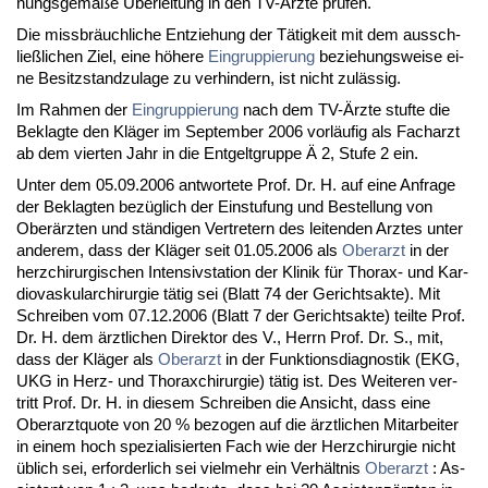
nungs­gemäße Über­lei­tung in den TV-Ärz­te prüfen.
Die miss­bräuch­li­che Ent­zie­hung der Tätig­keit mit dem aus­sch­
ließli­chen Ziel, ei­ne höhe­re
Ein­grup­pie­rung
be­zie­hungs­wei­se ei­
ne Be­sitz­stand­zu­la­ge zu ver­hin­dern, ist nicht zulässig.
Im Rah­men der
Ein­grup­pie­rung
nach dem TV-Ärz­te stuf­te die
Be­klag­te den Kläger im Sep­tem­ber 2006 vorläufig als Fach­arzt
ab dem vier­ten Jahr in die Ent­gelt­grup­pe Ä 2, Stu­fe 2 ein.
Un­ter dem 05.09.2006 ant­wor­te­te Prof. Dr. H. auf ei­ne An­fra­ge
der Be­klag­ten bezüglich der Ein­stu­fung und Be­stel­lung von
Oberärz­ten und ständi­gen Ver­tre­tern des lei­ten­den Arz­tes un­ter
an­de­rem, dass der Kläger seit 01.05.2006 als
Ober­arzt
in der
herz­chir­ur­gi­schen In­ten­siv­sta­ti­on der Kli­nik für Tho­rax- und Kar­
dio­vas­ku­lar­chir­ur­gie tätig sei (Blatt 74 der Ge­richts­ak­te). Mit
Schrei­ben vom 07.12.2006 (Blatt 7 der Ge­richts­ak­te) teil­te Prof.
Dr. H. dem ärzt­li­chen Di­rek­tor des V., Herrn Prof. Dr. S., mit,
dass der Kläger als
Ober­arzt
in der Funk­ti­ons­dia­gnos­tik (EKG,
UKG in Herz- und Tho­rax­chir­ur­gie) tätig ist. Des Wei­te­ren ver­
tritt Prof. Dr. H. in die­sem Schrei­ben die An­sicht, dass ei­ne
Ober­arzt­quo­te von 20 % be­zo­gen auf die ärzt­li­chen Mit­ar­bei­ter
in ei­nem hoch spe­zia­li­sier­ten Fach wie der Herz­chir­ur­gie nicht
üblich sei, er­for­der­lich sei viel­mehr ein Verhält­nis
Ober­arzt
: As­