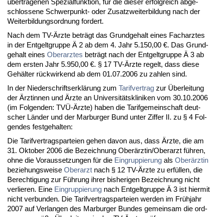
über­tra­ge­nen Spe­zi­al­funk­ti­on, für die die­ser er­folg­reich ab­ge­
schlos­se­ne Schwer­punkt- oder Zu­satz­wei­ter­bil­dung nach der
Wei­ter­bil­dungs­ord­nung for­dert.
Nach dem TV-Ärz­te beträgt das Grund­ge­halt ei­nes Fach­arz­tes
in der Ent­gelt­grup­pe Ä 2 ab dem 4. Jahr 5.150,00 €. Das Grund­
ge­halt ei­nes
Ober­arz­tes
beträgt nach der Ent­gelt­grup­pe Ä 3 ab
dem ers­ten Jahr 5.950,00 €. § 17 TV-Ärz­te re­gelt, dass die­se
Gehälter rück­wir­kend ab dem 01.07.2006 zu zah­len sind.
In der Nie­der­schrifts­erklärung zum
Ta­rif­ver­trag
zur Über­lei­tung
der Ärz­tin­nen und Ärz­te an Uni­ver­sitätskli­ni­ken vom 30.10.2006
(im Fol­gen­den: TVÜ-Ärz­te) ha­ben die Ta­rif­ge­mein­schaft deut­
scher Länder und der Mar­bur­ger Bund un­ter Zif­fer II. zu § 4 Fol­
gen­des fest­ge­hal­ten:
Die Ta­rif­ver­trags­par­tei­en ge­hen da­von aus, dass Ärz­te, die am
31. Ok­to­ber 2006 die Be­zeich­nung Oberärz­tin/Ober­arzt führen,
oh­ne die Vor­aus­set­zun­gen für die
Ein­grup­pie­rung
als
Oberärz­tin
be­zie­hungs­wei­se
Ober­arzt
nach § 12 TV-Ärz­te zu erfüllen, die
Be­rech­ti­gung zur Führung ih­rer bis­he­ri­gen Be­zeich­nung nicht
ver­lie­ren. Ei­ne
Ein­grup­pie­rung
nach Ent­gelt­grup­pe Ä 3 ist hier­mit
nicht ver­bun­den. Die Ta­rif­ver­trags­par­tei­en wer­den im Frühjahr
2007 auf Ver­lan­gen des Mar­bur­ger Bun­des ge­mein­sam die ord­