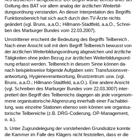
Gel­tung des BAT vor al­lem ana­log der ärzt­li­chen Wei­ter­bil­
dungs­ord­nung ver­stan­den. An die­ser In­ter­pre­ta­ti­on des Be­griffs
Funk­ti­ons­be­reich hat sich auch durch den TV-Ärz­te nichts
geändert (vgl. Bruns, a.a.O.; Hill­mann-Stadt­feld, a.a.O., Schrei­
ben des Mar­bur­ger Bun­des vom 22.03.2007).
Um­strit­te­ner er­scheint die Be­deu­tung des Be­griffs Teil­be­reich .
Nach ei­ner An­sicht soll mit dem Be­griff Teil­be­reich be­wusst von
der ärzt­li­chen Wei­ter­bil­dungs­ord­nung ab­ge­wi­chen und ärzt­li­che
Tätig­kei­ten oh­ne je­den Be­zug zur ärzt­li­chen Wei­ter­bil­dungs­ord­
nung er­fasst wer­den. Teil­be­reich in die­sem Sin­ne können da­
nach bei­spiels­wei­se fol­gen­de Auf­ga­ben sein: Trans­fu­si­ons­ver­
ant­wor­tung, Hy­gie­ne­ver­ant­wor­tung, Brust­zen­trum usw. (vgl.
Bruns, a.a.O.; Hill­mann-Stadt­feld, a.a.O.). Ei­ne an­de­re An­sicht
(vgl. Schrei­ben des Mar­bur­ger Bun­des vom 22.03.3007) in­ter­
pre­tiert den Be­griff des Teil­be­reichs da­ge­gen als je­de vor­ge­nom­
me­ne or­ga­ni­sa­to­ri­sche Ab­gren­zung in­ner­halb ei­ner Fach­ab­tei­
lung, was ein­zel­ne Sta­tio­nen eben­so sein können wie or­ga­ni­sa­
to­ri­sche Teil­be­rei­che (z.B. DRG-Co­die­rung, OP-Ma­nage­ment,
o. ä.).
b. Un­ter Zu­grun­de­le­gung der vor­ste­hen­den Grundsätze konn­te
die Kam­mer im Fal­le des Klägers nicht fest­stel­len, dass er die