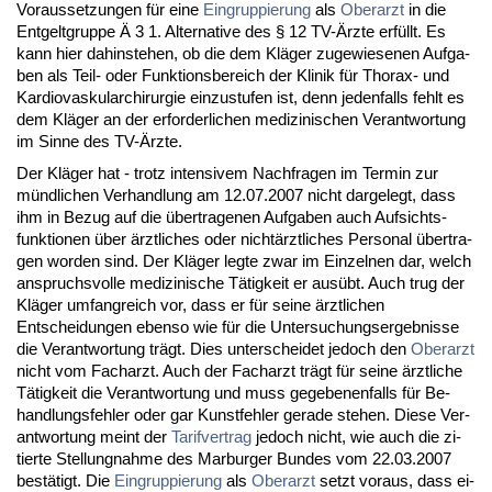
Vor­aus­set­zun­gen für ei­ne
Ein­grup­pie­rung
als
Ober­arzt
in die
Ent­gelt­grup­pe Ä 3 1. Al­ter­na­ti­ve des § 12 TV-Ärz­te erfüllt. Es
kann hier da­hin­ste­hen, ob die dem Kläger zu­ge­wie­se­nen Auf­ga­
ben als Teil- oder Funk­ti­ons­be­reich der Kli­nik für Tho­rax- und
Kar­dio­vas­ku­lar­chir­ur­gie ein­zu­stu­fen ist, denn je­den­falls fehlt es
dem Kläger an der er­for­der­li­chen me­di­zi­ni­schen Ver­ant­wor­tung
im Sin­ne des TV-Ärz­te.
Der Kläger hat - trotz in­ten­si­vem Nach­fra­gen im Ter­min zur
münd­li­chen Ver­hand­lung am 12.07.2007 nicht dar­ge­legt, dass
ihm in Be­zug auf die über­tra­ge­nen Auf­ga­ben auch Auf­sichts­
funk­tio­nen über ärzt­li­ches oder nichtärzt­li­ches Per­so­nal über­tra­
gen wor­den sind. Der Kläger leg­te zwar im Ein­zel­nen dar, welch
an­spruchs­vol­le me­di­zi­ni­sche Tätig­keit er ausübt. Auch trug der
Kläger um­fang­reich vor, dass er für sei­ne ärzt­li­chen
Ent­schei­dun­gen eben­so wie für die Un­ter­su­chungs­er­geb­nis­se
die Ver­ant­wor­tung trägt. Dies un­ter­schei­det je­doch den
Ober­arzt
nicht vom Fach­arzt. Auch der Fach­arzt trägt für sei­ne ärzt­li­che
Tätig­keit die Ver­ant­wor­tung und muss ge­ge­be­nen­falls für Be­
hand­lungs­feh­ler oder gar Kunst­feh­ler ge­ra­de ste­hen. Die­se Ver­
ant­wor­tung meint der
Ta­rif­ver­trag
je­doch nicht, wie auch die zi­
tier­te Stel­lung­nah­me des Mar­bur­ger Bun­des vom 22.03.2007
bestätigt. Die
Ein­grup­pie­rung
als
Ober­arzt
setzt vor­aus, dass ei­