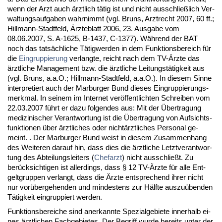
wenn der Arzt auch ärzt­lich tätig ist und nicht aus­sch­ließlich Ver­
wal­tungs­auf­ga­ben wahr­nimmt (vgl. Bruns, Arzt­recht 2007, 60 ff.;
Hill­mann-Stadt­feld, Ärz­te­blatt 2006, 23. Aus­ga­be vom
08.06.2007, S. A-1625, B-1437, C-1377). Während der BAT
noch das tatsächli­che Tätig­wer­den in dem Funk­ti­ons­be­reich für
die
Ein­grup­pie­rung
ver­lang­te, reicht nach dem TV-Ärz­te das
ärzt­li­che Ma­nage­ment bzw. die ärzt­li­che Lei­tungstätig­keit aus
(vgl. Bruns, a.a.O.; Hill­mann-Stadt­feld, a.a.O.). In die­sem Sin­ne
in­ter­pre­tiert auch der Mar­bur­ger Bund die­ses Ein­grup­pie­rungs­
merk­mal. In sei­nem im In­ter­net veröffent­lich­ten Schrei­ben vom
22.03.2007 führt er da­zu fol­gen­des aus: Mit der Über­tra­gung
me­di­zi­ni­scher Ver­ant­wor­tung ist die Über­tra­gung von Auf­sichts­
funk­tio­nen über ärzt­li­ches oder nichtärzt­li­ches Per­so­nal ge­
meint. . Der Mar­bur­ger Bund weist in die­sem Zu­sam­men­hang
des Wei­te­ren dar­auf hin, dass dies die ärzt­li­che Letzt­ver­ant­wor­
tung des Ab­tei­lungs­lei­ters (
Chef­arzt
) nicht aus­sch­ließt. Zu
berück­sich­ti­gen ist al­ler­dings, dass § 12 TV-Ärz­te für al­le Ent­
gelt­grup­pen ver­langt, dass die Ärz­te ent­spre­chend ih­rer nicht
nur vorüber­ge­hen­den und min­des­tens zur Hälf­te aus­zuüben­den
Tätig­keit ein­grup­piert wer­den.
Funk­ti­ons­be­rei­che sind an­er­kann­te Spe­zi­al­ge­bie­te in­ner­halb ei­
nes ärzt­li­chen Fach­ge­bie­tes. Der Be­griff wur­de be­reits un­ter der