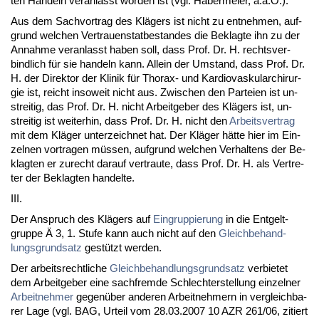
ten Han­deln ver­an­lasst wor­den ist (vgl. Ha­ber­mei­er, a.a.O.).
Aus dem Sach­vor­trag des Klägers ist nicht zu ent­neh­men, auf­
grund wel­chen Ver­trau­en­stat­be­stan­des die Be­klag­te ihn zu der
An­nah­me ver­an­lasst ha­ben soll, dass Prof. Dr. H. rechts­ver­
bind­lich für sie han­deln kann. Al­lein der Um­stand, dass Prof. Dr.
H. der Di­rek­tor der Kli­nik für Tho­rax- und Kar­dio­vas­ku­lar­chir­ur­
gie ist, reicht in­so­weit nicht aus. Zwi­schen den Par­tei­en ist un­
strei­tig, das Prof. Dr. H. nicht Ar­beit­ge­ber des Klägers ist, un­
strei­tig ist wei­ter­hin, dass Prof. Dr. H. nicht den
Ar­beits­ver­trag
mit dem Kläger un­ter­zeich­net hat. Der Kläger hätte hier im Ein­
zel­nen vor­tra­gen müssen, auf­grund wel­chen Ver­hal­tens der Be­
klag­ten er zu­recht dar­auf ver­trau­te, dass Prof. Dr. H. als Ver­tre­
ter der Be­klag­ten han­del­te.
III.
Der An­spruch des Klägers auf
Ein­grup­pie­rung
in die Ent­gelt­
grup­pe Ä 3, 1. Stu­fe kann auch nicht auf den
Gleich­be­hand­
lungs­grund­satz
gestützt wer­den.
Der ar­beits­recht­li­che
Gleich­be­hand­lungs­grund­satz
ver­bie­tet
dem Ar­beit­ge­ber ei­ne sach­frem­de Schlech­ter­stel­lung ein­zel­ner
Ar­beit­neh­mer
ge­genüber an­de­ren Ar­beit­neh­mern in ver­gleich­ba­
rer La­ge (vgl. BAG, Ur­teil vom 28.03.2007 10 AZR 261/06, zi­tiert