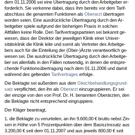
dem 01.11.2006 sei ei­ne Über­tra­gung durch den Ar­beit­ge­ber er­
for­der­lich. Sie ver­ken­ne da­bei, dass ihm be­reits vor dem Ta­rif­
ab­schluss die ge­nann­ten Funk­tio­nen als
Ober­arzt
über­tra­gen
wor­den sei­en. Ei­ne aus­drück­li­che Über­tra­gung durch den Ar­
beit­ge­ber spie­le auf­grund der bis­he­ri­gen Pra­xis in sol­chen
Altfällen kei­ne Rol­le. Den Ta­rif­ver­trags­par­tei­en sei be­kannt ge­
we­sen, dass der Di­rek­tor der je­wei­li­gen Kli­nik ei­ner Uni­ver­
sitätskli­nik die Kli­nik lei­te und so­mit als Ver­tre­ter des Ar­beit­ge­
bers auch für die Ein­tei­lung der (Ober-)Ärz­te ver­ant­wort­lich ge­
we­sen sei. Die aus­drück­li­che Über­tra­gung durch den Ar­beit­ge­
ber sei al­len­falls in den Fällen not­wen­dig, in de­nen die ent­spre­
chen­de Funk­ti­onsüber­tra­gung nach dem 01.11.2006 und da­mit
während des gel­ten­den
Ta­rif­ver­tra­ges
er­fol­ge.
Die Be­klag­te sei außer­dem aus dem
Gleich­be­hand­lungs­grund­
satz
ver­pflich­tet, den ihn als
Ober­arzt
ein­zu­grup­pie­ren. Er sei
der ein­zi­ge von den von Prof. Dr. H. be­nann­ten Oberärz­ten, den
die Be­klag­te nicht ent­spre­chend ein­grup­pie­re.
Der Kläger be­an­tragt,
1. die Be­klag­te zu ver­ur­tei­len, an ihn 9.600,00 € brut­to nebst Zin­
sen in Höhe von 5 Pro­zent­punk­ten über dem Ba­sis­zins­satz aus
3.200,00 € seit dem 01.11.2007 und aus je­weils 800,00 € seit