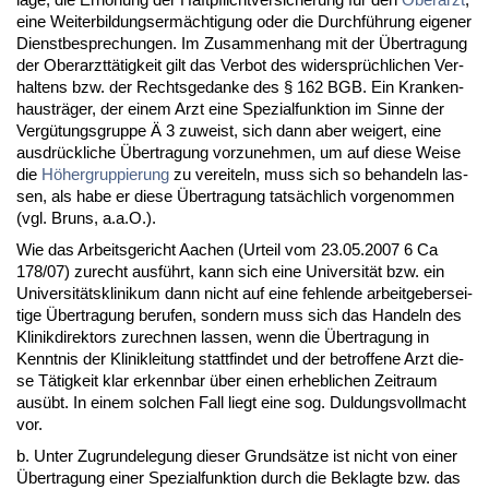
ei­ne Wei­ter­bil­dungs­ermäch­ti­gung oder die Durchführung ei­ge­ner
Dienst­be­spre­chun­gen. Im Zu­sam­men­hang mit der Über­tra­gung
der Ober­arzttätig­keit gilt das Ver­bot des wi­dersprüchli­chen Ver­
hal­tens bzw. der Rechts­ge­dan­ke des § 162 BGB. Ein Kran­ken­
haus­träger, der ei­nem Arzt ei­ne Spe­zi­al­funk­ti­on im Sin­ne der
Vergütungs­grup­pe Ä 3 zu­weist, sich dann aber wei­gert, ei­ne
aus­drück­li­che Über­tra­gung vor­zu­neh­men, um auf die­se Wei­se
die
Höher­grup­pie­rung
zu ver­ei­teln, muss sich so be­han­deln las­
sen, als ha­be er die­se Über­tra­gung tatsächlich vor­ge­nom­men
(vgl. Bruns, a.a.O.).
Wie das Ar­beits­ge­richt Aa­chen (Ur­teil vom 23.05.2007 6 Ca
178/07) zu­recht ausführt, kann sich ei­ne Uni­ver­sität bzw. ein
Uni­ver­sitätskli­ni­kum dann nicht auf ei­ne feh­len­de ar­beit­ge­ber­sei­
ti­ge Über­tra­gung be­ru­fen, son­dern muss sich das Han­deln des
Kli­nik­di­rek­tors zu­rech­nen las­sen, wenn die Über­tra­gung in
Kennt­nis der Kli­nik­lei­tung statt­fin­det und der be­trof­fe­ne Arzt die­
se Tätig­keit klar er­kenn­bar über ei­nen er­heb­li­chen Zeit­raum
ausübt. In ei­nem sol­chen Fall liegt ei­ne sog. Dul­dungs­voll­macht
vor.
b. Un­ter Zu­grun­de­le­gung die­ser Grundsätze ist nicht von ei­ner
Über­tra­gung ei­ner Spe­zi­al­funk­ti­on durch die Be­klag­te bzw. das