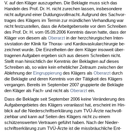
V. auf den Kläger aus­zu­ge­hen. Die Be­klag­te muss sich das
Han­deln des Prof. Dr. H. nicht zu­re­chen las­sen, ins­be­son­de­re
nicht auf­grund ei­ner Dul­dungs­voll­macht. Auf­grund des Sach­vor­
tra­ges des Klägers im Ter­min zur münd­li­chen Ver­hand­lung war
nicht fest­zu­stel­len, dass die Ar­beit­ge­ber­sei­te vor dem Schrei­ben
des Prof. Dr. H. vom 05.09.2006 Kennt­nis da­von hat­te, dass der
Kläger von die­sem als
Ober­arzt
in der herz­chir­ur­gi­schen In­ten­
siv­sta­ti­on der Kli­nik für Tho­rax- und Kar­dio­vas­ku­lar­chir­ur­gie be­
zeich­net wur­de. Die Ein­zel­hei­ten der dem Kläger in­so­weit über­
tra­ge­nen Auf­ga­ben er­ge­ben sich aus die­sem Schrei­ben nicht.
Stellt man hin­sicht­lich der Kennt­nis der Be­klag­ten auf die­ses
Schrei­ben ab, so wäre kein er­heb­li­cher Zeit­raum zwi­schen der
Ab­leh­nung der
Ein­grup­pie­rung
des Klägers als
Ober­arzt
durch
die Be­klag­te und de­ren Kennt­nis von der Tätig­keit des Klägers
ver­gan­gen. Be­reits im Sep­tem­ber 2007 grup­pier­te die Be­klag­te
den Kläger als Fach- und nicht als
Ober­arzt
ein.
Dass die Be­klag­te seit Sep­tem­ber 2006 kei­ne Verände­rung des
Auf­ga­ben­ge­bie­tes des Klägers ver­an­lasst hat, er­scheint im Hin­
blick auf die Nie­der­schrifts­erklärung zum TVÜ-Ärz­te nach­voll­
zieh­bar und kann auf Sei­ten des Klägers nicht zu ei­nem
schützens­wer­ten Ver­trau­en geführt ha­ben. Nach der Nie­der­
schrifts­erklärung zum TVÜ-Ärz­te ist die miss­bräuch­li­che Ent­