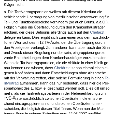
Kläger nicht.
a. Die Ta­rif­ver­trags­par­tei­en woll­ten mit die­sem Kri­te­ri­um die
schlei­chen­de Über­tra­gung von me­di­zi­ni­scher Ver­ant­wor­tung für
Teil- und Funk­ti­ons­be­rei­che ver­hin­dern (so auch Bruns, a.a.O.).
Folg­lich muss die Über­tra­gung durch den Kran­ken­haus­träger
er­fol­gen, der die­se Be­fug­nis al­ler­dings auch auf den
Chef­arzt
de­le­gie­ren kann. Dies er­gibt sich zum ei­nen aus dem aus­drück­
li­chen Wort­laut des § 12 TV-Ärz­te, der die Über­tra­gung durch
den Ar­beit­ge­ber ver­langt. Zum an­de­ren kann aber auch der Sinn
und Zweck die­ser Re­ge­lung nur der sein, ein­grup­pie­rungs­re­le­
van­te Ent­schei­dun­gen dem Kran­ken­haus­träger vor­zu­be­hal­ten.
Wenn die Ta­rif­ver­trags­par­tei­en, die die Abläufe in ei­ner Kli­nik ge­
nau ken­nen und wis­sen, dass
Chefärz­te
schon ein­mal ei­nen ei­
ge­nen Kopf ha­ben und dann Ent­schei­dun­gen oh­ne Ab­spra­che
mit der Ver­wal­tung tref­fen, ei­ne sol­che For­mu­lie­rung in ei­nen
Ta­
rif­ver­trag
auf­neh­men, kann das nur be­deu­ten, dass hier die Per­
so­nal­ho­heit des L. bzw. e. geschützt wer­den soll. Dies gilt um­so
mehr, als die Ta­rif­ver­trags­par­tei­en in der Ne­ben­erklärung zum
TVÜ-Ärz­te aus­drück­lich zwi­schen Oberärz­ten, die ent­spre­
chend ein­zu­grup­pie­ren sind, und sol­chen Oberärz­ten un­ter­
schei­den, die le­dig­lich die­sen Ti­tel führen. Wenn nun der Mar­
bur­ger Bund in sei­nem Schrei­ben vom 22.03.2007 ausführt,