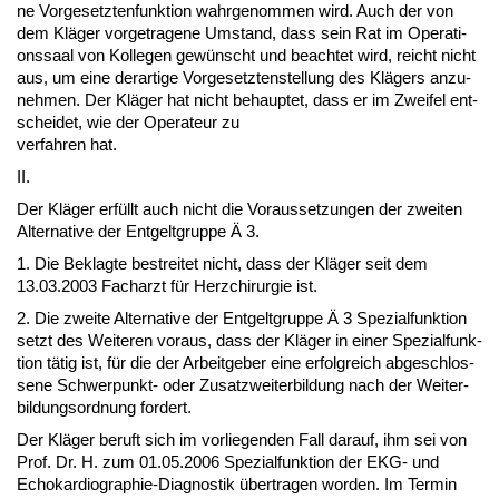
ne Vor­ge­setz­ten­funk­ti­on wahr­ge­nom­men wird. Auch der von
dem Kläger vor­ge­tra­ge­ne Um­stand, dass sein Rat im Ope­ra­ti­
ons­saal von Kol­le­gen gewünscht und be­ach­tet wird, reicht nicht
aus, um ei­ne der­ar­ti­ge Vor­ge­setz­ten­stel­lung des Klägers an­zu­
neh­men. Der Kläger hat nicht be­haup­tet, dass er im Zwei­fel ent­
schei­det, wie der Ope­ra­teur zu
ver­fah­ren hat.
II.
Der Kläger erfüllt auch nicht die Vor­aus­set­zun­gen der zwei­ten
Al­ter­na­ti­ve der Ent­gelt­grup­pe Ä 3.
1. Die Be­klag­te be­strei­tet nicht, dass der Kläger seit dem
13.03.2003 Fach­arzt für Herz­chir­ur­gie ist.
2. Die zwei­te Al­ter­na­ti­ve der Ent­gelt­grup­pe Ä 3 Spe­zi­al­funk­ti­on
setzt des Wei­te­ren vor­aus, dass der Kläger in ei­ner Spe­zi­al­funk­
ti­on tätig ist, für die der Ar­beit­ge­ber ei­ne er­folg­reich ab­ge­schlos­
se­ne Schwer­punkt- oder Zu­satz­wei­ter­bil­dung nach der Wei­ter­
bil­dungs­ord­nung for­dert.
Der Kläger be­ruft sich im vor­lie­gen­den Fall dar­auf, ihm sei von
Prof. Dr. H. zum 01.05.2006 Spe­zi­al­funk­ti­on der EKG- und
Echo­kar­dio­gra­phie-Dia­gnos­tik über­tra­gen wor­den. Im Ter­min