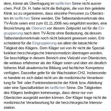
de­re, könne als Über­tra­gung im
ta­rif­li­chen
Sin­ne nicht aus­rei­
chen. Prof. Dr. H. ha­be nicht die Be­fug­nis, die von ihm ge­lei­te­te
Kli­nik so zu or­ga­ni­sie­ren, dass ein­zel­ne Per­so­nen zu Oberärz­
ten im
ta­rif­li­chen
Sin­ne wer­den. Die Tat­be­stands­merk­ma­le des
TV-Ärz­te sei­en erst zum 01.11.2006 neu ein­geführt wor­den, ei­ne
Be­zeich­nung als
Ober­arzt
vor die­sem Zeit­punkt sei für die
Ein­
grup­pie­rung
nach dem TV-Ärz­te oh­ne Be­deu­tung, da des­sen
Tat­be­stands­merk­ma­le noch nicht be­kannt ge­we­sen sei­en. Ent­
schei­dend für die
Ein­grup­pie­rung
sei al­lein die tatsächli­che
Tätig­keit des Klägers. Dem Kläger sei von ihr nicht die Spe­zi­al­
funk­ti­on herz­chir­ur­gi­sche In­ten­siv­me­di­zin über­tra­gen wor­den.
Sie beschäfti­ge in die­sem Be­reich ei­ne Viel­zahl von Oberärz­ten,
die weit­aus er­fah­re­ner als der Kläger sei­en und über ein deut­lich
höhe­res Maß aka­de­mi­sche Bil­dung und fach­li­cher Kom­pe­tenz
verfügten. Das­sel­be gel­te für die Wach­sta­ti­on CH2. Ins­be­son­de­
re han­de­le es sich da­bei nicht um die me­di­zi­ni­sche Ver­ant­wor­
tung für Teil- oder Funk­ti­ons­be­rei­che der Kli­nik bzw. Ab­tei­lung
oder ei­ne Spe­zi­al­funk­ti­on im
ta­rif­li­chen
Sin­ne. Die Tätig­kei­ten
des Klägers be­ding­ten kei­nes­wegs, dass die­se nur von
Oberärz­ten aus­geübt wer­den können. Der Kläger tra­ge nicht die
me­di­zi­ni­sche Ver­ant­wor­tung für die herz­chir­ur­gi­sche In­ten­siv­
sta­ti­on.