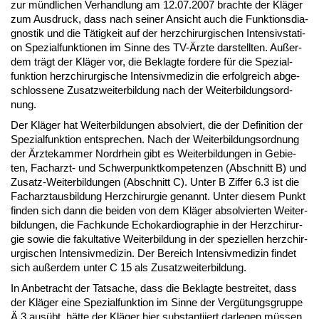
zur münd­li­chen Ver­hand­lung am 12.07.2007 brach­te der Kläger
zum Aus­druck, dass nach sei­ner An­sicht auch die Funk­ti­ons­dia­
gnos­tik und die Tätig­keit auf der herz­chir­ur­gi­schen In­ten­siv­sta­ti­
on Spe­zi­al­funk­tio­nen im Sin­ne des TV-Ärz­te dar­stell­ten. Außer­
dem trägt der Kläger vor, die Be­klag­te for­de­re für die Spe­zi­al­
funk­ti­on herz­chir­ur­gi­sche In­ten­siv­me­di­zin die er­folg­reich ab­ge­
schlos­se­ne Zu­satz­wei­ter­bil­dung nach der Wei­ter­bil­dungs­ord­
nung.
Der Kläger hat Wei­ter­bil­dun­gen ab­sol­viert, die der De­fi­ni­ti­on der
Spe­zi­al­funk­ti­on ent­spre­chen. Nach der Wei­ter­bil­dungs­ord­nung
der Ärz­te­kam­mer Nord­rhein gibt es Wei­ter­bil­dun­gen in Ge­bie­
ten, Fach­arzt- und Schwer­punkt­kom­pe­ten­zen (Ab­schnitt B) und
Zu­satz-Wei­ter­bil­dun­gen (Ab­schnitt C). Un­ter B Zif­fer 6.3 ist die
Fach­arzt­aus­bil­dung Herz­chir­ur­gie ge­nannt. Un­ter die­sem Punkt
fin­den sich dann die bei­den von dem Kläger ab­sol­vier­ten Wei­ter­
bil­dun­gen, die Fach­kun­de Echo­kar­dio­gra­phie in der Herz­chir­ur­
gie so­wie die fa­kul­ta­ti­ve Wei­ter­bil­dung in der spe­zi­el­len herz­chir­
ur­gi­schen In­ten­siv­me­di­zin. Der Be­reich In­ten­siv­me­di­zin fin­det
sich außer­dem un­ter C 15 als Zu­satz­wei­ter­bil­dung.
In An­be­tracht der Tat­sa­che, dass die Be­klag­te be­strei­tet, dass
der Kläger ei­ne Spe­zi­al­funk­ti­on im Sin­ne der Vergütungs­grup­pe
Ä 3 ausübt, hätte der Kläger hier sub­stan­ti­iert dar­le­gen müssen,