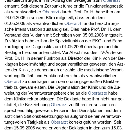
vas­ku­lar­chir­ur­gie, ihn im Auf­trag der Be­klag­ten zum
Ober­arzt
er­nannt. Seit die­sem Zeit­punkt führe er die Funk­ti­ons­dia­gnos­tik
als ver­ant­wort­li­cher
Ober­arzt
durch. Prof. Dr. H. ha­be ihm am
24.04.2006 in sei­nem Büro mit­ge­teilt, dass er ab dem
01.05.2006 als ver­ant­wort­li­cher
Ober­arzt
für die herz­chir­ur­gi­
sche In­ten­siv­sta­ti­on zuständig sei. Dies ha­be Prof. Dr. H. dem
Vor­stand des V. dann mit Schrei­ben vom 05.09.2006 mit­ge­teilt.
Zusätz­lich ha­be er ihm die Spe­zi­al­funk­ti­on der EKG- und Echo­
kar­dio­gra­phie-Dia­gnos­tik zum 01.05.2006 über­tra­gen und die
Be­klag­te hierüber un­ter­rich­tet. Vor Ab­schluss des TV-Ärz­te sei
Prof. Dr. H. in sei­ner Funk­ti­on als Di­rek­tor der Kli­nik von der Be­
klag­ten be­vollmäch­tigt und so­gar ver­pflich­tet ge­we­sen, den Ärz­
ten der Kli­nik, zu de­nen auch er zähle, die me­di­zi­ni­sche Ver­ant­
wor­tung für Teil- und Funk­ti­ons­be­rei­che als ver­ant­wort­li­cher
Ober­arzt
zu über­tra­gen, um den ord­nungs­gemäßen Kli­nik­be­
trieb zu gewähr­leis­ten. Die Or­ga­ni­sa­ti­on der Kli­nik und die Zu­
wei­sung der Ver­ant­wor­tungs­be­rei­che an die
Oberärz­te
ha­be
dem Kli­nik­di­rek­tor ob­le­gen. Die Be­klag­te ha­be ihm nicht nur ge­
stat­tet, die Be­zeich­nung
Ober­arzt
zu führen, er sei auch ent­
spre­chend tätig ge­we­sen. Er sei in den Dienst­plänen und dem
ärzt­li­chen Sta­ti­ons­be­set­zungs­plan auf­grund sei­ner ver­ant­wor­
tungs­vol­len Tätig­keit als
Ober­arzt
kor­rekt geführt wor­den. Seit
dem 15.09.2006 wer­de er von der Be­klag­ten in den zum 15.03.