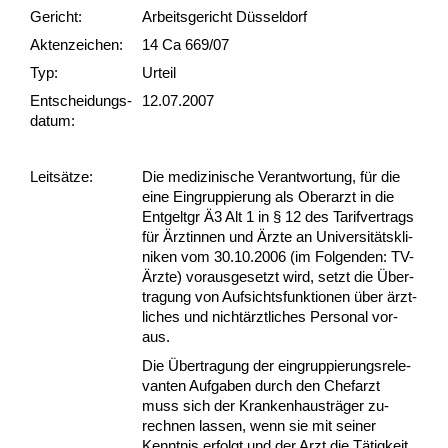
Gericht:
Arbeitsgericht Düsseldorf
Akten­zeichen:
14 Ca 669/07
Typ:
Urteil
Ent­scheid­ungs­
12.07.2007
datum:
Leit­sätze:
Die me­di­zi­ni­sche Ver­ant­wor­tung, für die
ei­ne Ein­grup­pie­rung als Ober­arzt in die
Ent­gelt­gr Ä3 Alt 1 in § 12 des Ta­rif­ver­trags
für Ärz­tin­nen und Ärz­te an Uni­ver­sitätskli­
ni­ken vom 30.10.2006 (im Fol­gen­den: TV-
Ärz­te) vor­aus­ge­setzt wird, setzt die Über­
tra­gung von Auf­sichts­funk­tio­nen über ärzt­
li­ches und nichtärzt­li­ches Per­so­nal vor­
aus.
Die Über­tra­gung der ein­grup­pie­rungs­re­le­
van­ten Auf­ga­ben durch den Chef­arzt
muss sich der Kran­ken­haus­träger zu­
rech­nen las­sen, wenn sie mit sei­ner
Kennt­nis er­folgt und der Arzt die Tätig­keit