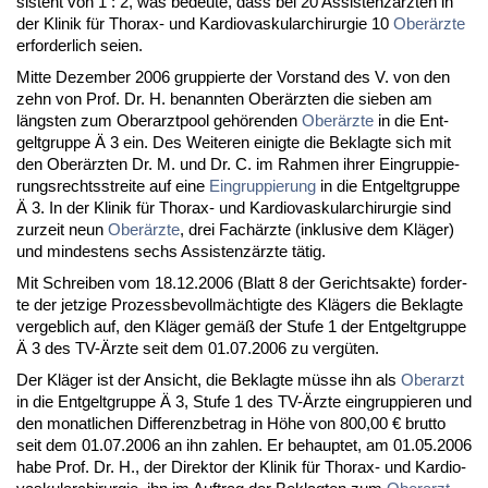
sis­tent von 1 : 2, was be­deu­te, dass bei 20 As­sis­tenzärz­ten in
der Kli­nik für Tho­rax- und Kar­dio­vas­ku­lar­chir­ur­gie 10
Oberärz­te
er­for­der­lich sei­en.
Mit­te De­zem­ber 2006 grup­pier­te der Vor­stand des V. von den
zehn von Prof. Dr. H. be­nann­ten Oberärz­ten die sie­ben am
längs­ten zum Ober­arzt­pool gehören­den
Oberärz­te
in die Ent­
gelt­grup­pe Ä 3 ein. Des Wei­te­ren ei­nig­te die Be­klag­te sich mit
den Oberärz­ten Dr. M. und Dr. C. im Rah­men ih­rer Ein­grup­pie­
rungs­rechts­strei­te auf ei­ne
Ein­grup­pie­rung
in die Ent­gelt­grup­pe
Ä 3. In der Kli­nik für Tho­rax- und Kar­dio­vas­ku­lar­chir­ur­gie sind
zur­zeit neun
Oberärz­te
, drei Fachärz­te (in­klu­si­ve dem Kläger)
und min­des­tens sechs As­sis­tenzärz­te tätig.
Mit Schrei­ben vom 18.12.2006 (Blatt 8 der Ge­richts­ak­te) for­der­
te der jet­zi­ge Pro­zess­be­vollmäch­tig­te des Klägers die Be­klag­te
ver­geb­lich auf, den Kläger gemäß der Stu­fe 1 der Ent­gelt­grup­pe
Ä 3 des TV-Ärz­te seit dem 01.07.2006 zu vergüten.
Der Kläger ist der An­sicht, die Be­klag­te müsse ihn als
Ober­arzt
in die Ent­gelt­grup­pe Ä 3, Stu­fe 1 des TV-Ärz­te ein­grup­pie­ren und
den mo­nat­li­chen Dif­fe­renz­be­trag in Höhe von 800,00 € brut­to
seit dem 01.07.2006 an ihn zah­len. Er be­haup­tet, am 01.05.2006
ha­be Prof. Dr. H., der Di­rek­tor der Kli­nik für Tho­rax- und Kar­dio­