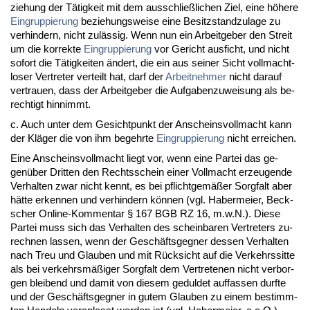
zie­hung der Tätig­keit mit dem aus­sch­ließli­chen Ziel, ei­ne höhe­re
Ein­grup­pie­rung
be­zie­hungs­wei­se ei­ne Be­sitz­stand­zu­la­ge zu
ver­hin­dern, nicht zulässig. Wenn nun ein Ar­beit­ge­ber den Streit
um die kor­rek­te
Ein­grup­pie­rung
vor Ge­richt aus­ficht, und nicht
so­fort die Tätig­kei­ten ändert, die ein aus sei­ner Sicht voll­macht­
lo­ser Ver­tre­ter ver­teilt hat, darf der
Ar­beit­neh­mer
nicht dar­auf
ver­trau­en, dass der Ar­beit­ge­ber die Auf­ga­ben­zu­wei­sung als be­
rech­tigt hin­nimmt.
c. Auch un­ter dem Ge­sicht­punkt der An­scheins­voll­macht kann
der Kläger die von ihm be­gehr­te
Ein­grup­pie­rung
nicht er­rei­chen.
Ei­ne An­scheins­voll­macht liegt vor, wenn ei­ne Par­tei das ge­
genüber Drit­ten den Rechts­schein ei­ner Voll­macht er­zeu­gen­de
Ver­hal­ten zwar nicht kennt, es bei pflicht­gemäßer Sorg­falt aber
hätte er­ken­nen und ver­hin­dern können (vgl. Ha­ber­mei­er, Beck­
scher On­line-Kom­men­tar § 167 BGB RZ 16, m.w.N.). Die­se
Par­tei muss sich das Ver­hal­ten des schein­ba­ren Ver­tre­ters zu­
rech­nen las­sen, wenn der Geschäfts­geg­ner des­sen Ver­hal­ten
nach Treu und Glau­ben und mit Rück­sicht auf die Ver­kehrs­sit­te
als bei ver­kehrsmäßiger Sorg­falt dem Ver­tre­te­nen nicht ver­bor­
gen blei­bend und da­mit von die­sem ge­dul­det auf­fas­sen durf­te
und der Geschäfts­geg­ner in gu­tem Glau­ben zu ei­nem be­stimm­