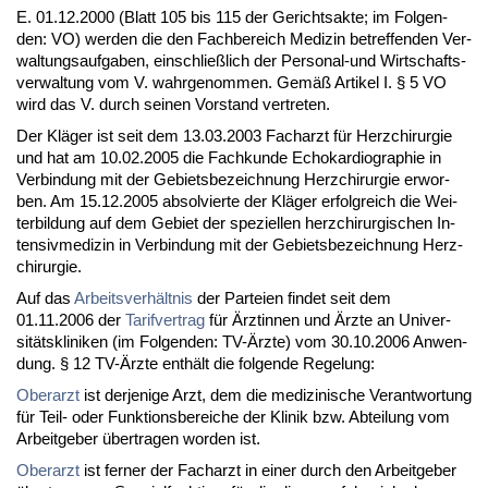
E. 01.12.2000 (Blatt 105 bis 115 der Ge­richts­ak­te; im Fol­gen­
den: VO) wer­den die den Fach­be­reich Me­di­zin be­tref­fen­den Ver­
wal­tungs­auf­ga­ben, ein­sch­ließlich der Per­so­nal-und Wirt­schafts­
ver­wal­tung vom V. wahr­ge­nom­men. Gemäß Ar­ti­kel I. § 5 VO
wird das V. durch sei­nen Vor­stand ver­tre­ten.
Der Kläger ist seit dem 13.03.2003 Fach­arzt für Herz­chir­ur­gie
und hat am 10.02.2005 die Fach­kun­de Echo­kar­dio­gra­phie in
Ver­bin­dung mit der Ge­biets­be­zeich­nung Herz­chir­ur­gie er­wor­
ben. Am 15.12.2005 ab­sol­vier­te der Kläger er­folg­reich die Wei­
ter­bil­dung auf dem Ge­biet der spe­zi­el­len herz­chir­ur­gi­schen In­
ten­siv­me­di­zin in Ver­bin­dung mit der Ge­biets­be­zeich­nung Herz­
chir­ur­gie.
Auf das
Ar­beits­verhält­nis
der Par­tei­en fin­det seit dem
01.11.2006 der
Ta­rif­ver­trag
für Ärz­tin­nen und Ärz­te an Uni­ver­
sitätskli­ni­ken (im Fol­gen­den: TV-Ärz­te) vom 30.10.2006 An­wen­
dung. § 12 TV-Ärz­te enthält die fol­gen­de Re­ge­lung:
Ober­arzt
ist der­je­ni­ge Arzt, dem die me­di­zi­ni­sche Ver­ant­wor­tung
für Teil- oder Funk­ti­ons­be­rei­che der Kli­nik bzw. Ab­tei­lung vom
Ar­beit­ge­ber über­tra­gen wor­den ist.
Ober­arzt
ist fer­ner der Fach­arzt in ei­ner durch den Ar­beit­ge­ber