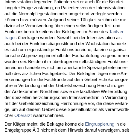
In­ten­siv­sta­ti­on lie­gen­den Pa­ti­en­ten sei er auch für die Be­ur­tei­
lung der Fra­ge zuständig, ob Pa­ti­en­ten von der In­ten­siv­sta­ti­on
auf die Nor­mal­pfle­ge­sta­ti­on oder um­ge­kehrt ver­leg­te wer­den
können bzw. müssen. Auf­grund sei­ner Tätig­keit sei ihm die me­
di­zi­ni­sche Ver­ant­wor­tung über ei­nen selbständi­gen Teil- und
Funk­ti­ons­be­reich sei­tens der Be­klag­ten im Sin­ne des
Ta­rif­ver­
tra­ges
über­tra­gen wor­den. So­wohl bei der In­ten­siv­sta­ti­on als
auch bei der Funk­ti­ons­dia­gnos­tik und der Wach­sta­ti­on han­de­le
es sich um ei­genständi­ge Funk­ti­ons­be­rei­che, da ei­ne or­ga­ni­sa­
to­ri­sche Ab­gren­zung in­ner­halb der Fach­ab­tei­lung vor­ge­nom­men
wor­den sei. Bei den ihm über­tra­ge­nen selbständi­gen Funk­ti­ons­
be­rei­chen han­de­le es sich um an­er­kann­te Spe­zi­al­ge­bie­te in­ner­
halb des ärzt­li­chen Fach­ge­biets. Der Be­klag­ten lägen sei­ne An­
er­ken­nun­gen für die Fach­kun­de auf dem Ge­biet Echo­kar­dio­gra­
phie in Ver­bin­dung mit der Ge­biets­be­zeich­nung Herz­chir­ur­gie
der Ärz­te­kam­mer Nord­rhein so­wie die fa­kul­ta­ti­ve Wei­ter­bil­dung
der spe­zi­el­len herz­chir­ur­gi­schen In­ten­siv­me­di­zin in Ver­bin­dung
mit der Ge­biets­be­zeich­nung Herz­chir­ur­gie vor, die die­se ver­lan­
ge, um auf die­sem Ge­biet die­se Spe­zi­al­funk­ti­on als ver­ant­wort­li­
cher
Ober­arzt
wahr­zu­neh­men.
Der Kläger meint, die Be­klag­te könne die
Ein­grup­pie­rung
in die
Ent­gelt­grup­pe Ä 3 nicht mit dem Hin­weis dar­auf ver­wei­gern, seit