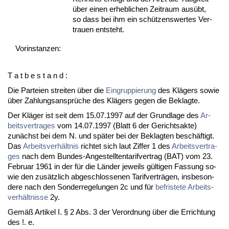
über ei­nen er­heb­li­chen Zeit­raum ausübt,
so dass bei ihm ein schützens­wer­tes Ver­
trau­en ent­steht.
Vor­ins­tan­zen:
T a t b e s t a n d :
Die Par­tei­en strei­ten über die
Ein­grup­pie­rung
des Klägers so­wie
über Zah­lungs­ansprüche des Klägers ge­gen die Be­klag­te.
Der Kläger ist seit dem 15.07.1997 auf der Grund­la­ge des
Ar­
beits­ver­tra­ges
vom 14.07.1997 (Blatt 6 der Ge­richts­ak­te)
zunächst bei dem N. und später bei der Be­klag­ten beschäftigt.
Das
Ar­beits­verhält­nis
rich­tet sich laut Zif­fer 1 des
Ar­beits­ver­tra­
ges
nach dem Bun­des-An­ge­stell­ten­ta­rif­ver­trag (BAT) vom 23.
Fe­bru­ar 1961 in der für die Länder je­weils gülti­gen Fas­sung so­
wie den zusätz­lich ab­ge­schlos­se­nen Ta­rif­verträgen, ins­be­son­
de­re nach den Son­der­re­ge­lun­gen 2c und für
be­fris­te­te Ar­beits­
verhält­nis­se
2y.
Gemäß Ar­ti­kel I. § 2 Abs. 3 der Ver­ord­nung über die Er­rich­tung
des !. e.