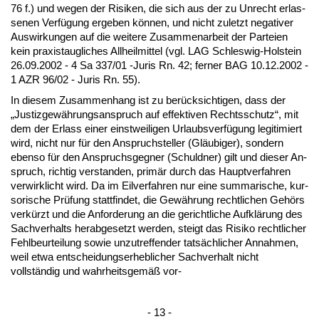
76 f.) und we­gen der Ri­si­ken, die sich aus der zu Un­recht er­las­
se­nen Verfügung er­ge­ben können, und nicht zu­letzt ne­ga­ti­ver
Aus­wir­kun­gen auf die wei­te­re Zu­sam­men­ar­beit der Par­tei­en
kein pra­xis­taug­li­ches All­heil­mit­tel (vgl. LAG Schles­wig-Hol­stein
26.09.2002 - 4 Sa 337/01 -Ju­ris Rn. 42; fer­ner BAG 10.12.2002 -
1 AZR 96/02 - Ju­ris Rn. 55).
In die­sem Zu­sam­men­hang ist zu berück­sich­ti­gen, dass der
„Jus­tiz­gewährungs­an­spruch auf ef­fek­ti­ven Rechts­schutz“, mit
dem der Er­lass ei­ner einst­wei­li­gen Ur­laubs­verfügung le­gi­ti­miert
wird, nicht nur für den An­spruch­stel­ler (Gläubi­ger), son­dern
eben­so für den An­spruchs­geg­ner (Schuld­ner) gilt und die­ser An­
spruch, rich­tig ver­stan­den, primär durch das Haupt­ver­fah­ren
ver­wirk­licht wird. Da im Eil­ver­fah­ren nur ei­ne sum­ma­ri­sche, kur­
so­ri­sche Prüfung statt­fin­det, die Gewährung recht­li­chen Gehörs
verkürzt und die An­for­de­rung an die ge­richt­li­che Aufklärung des
Sach­ver­halts her­ab­ge­setzt wer­den, steigt das Ri­si­ko recht­li­cher
Fehl­be­ur­tei­lung so­wie un­zu­tref­fen­der tatsäch­li­cher An­nah­men,
weil et­wa ent­schei­dungs­er­heb­li­cher Sach­ver­halt nicht
vollständig und wahr­heits­gemäß vor-
- 13 -