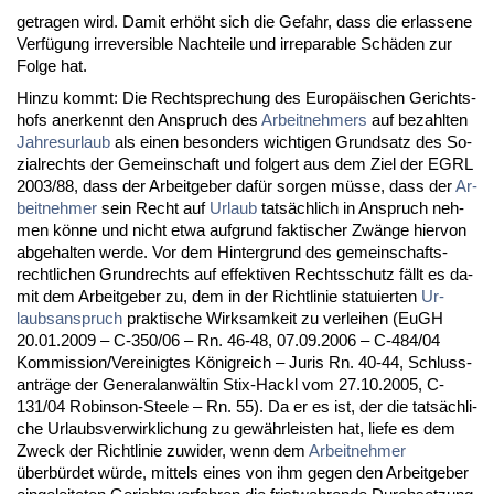
ge­tra­gen wird. Da­mit erhöht sich die Ge­fahr, dass die er­las­se­ne
Verfügung ir­re­ver­si­ble Nach­tei­le und ir­re­pa­ra­ble Schäden zur
Fol­ge hat.
Hin­zu kommt: Die Recht­spre­chung des Eu­ropäischen Ge­richts­
hofs an­er­kennt den An­spruch des
Ar­beit­neh­mers
auf be­zahl­ten
Jah­res­ur­laub
als ei­nen be­son­ders wich­ti­gen Grund­satz des So­
zi­al­rechts der Ge­mein­schaft und fol­gert aus dem Ziel der EGRL
2003/88, dass der Ar­beit­ge­ber dafür sor­gen müsse, dass der
Ar­
beit­neh­mer
sein Recht auf
Ur­laub
tatsächlich in An­spruch neh­
men könne und nicht et­wa auf­grund fak­ti­scher Zwänge hier­von
ab­ge­hal­ten wer­de. Vor dem Hin­ter­grund des ge­mein­schafts­
recht­li­chen Grund­rechts auf ef­fek­ti­ven Rechts­schutz fällt es da­
mit dem Ar­beit­ge­ber zu, dem in der Richt­li­nie sta­tu­ier­ten
Ur­
laubs­an­spruch
prak­ti­sche Wirk­sam­keit zu ver­lei­hen (EuGH
20.01.2009 – C-350/06 – Rn. 46-48, 07.09.2006 – C-484/04
Kom­mis­si­on/Ver­ei­nig­tes König­reich – Ju­ris Rn. 40-44, Schluss­
anträge der Ge­ne­ral­anwältin Stix-Hackl vom 27.10.2005, C-
131/04 Ro­bin­son-Stee­le – Rn. 55). Da er es ist, der die tatsächli­
che Ur­laubs­ver­wirk­li­chung zu gewähr­leis­ten hat, lie­fe es dem
Zweck der Richt­li­nie zu­wi­der, wenn dem
Ar­beit­neh­mer
überbürdet würde, mit­tels ei­nes von ihm ge­gen den Ar­beit­ge­ber