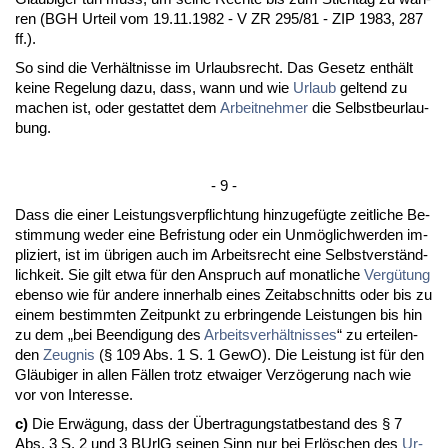
ren (BGH Ur­teil vom 19.11.1982 - V ZR 295/81 - ZIP 1983, 287
ff.).
So sind die Verhält­nis­se im Ur­laubs­recht. Das Ge­setz enthält
kei­ne Re­ge­lung da­zu, dass, wann und wie
Ur­laub
gel­tend zu
ma­chen ist, oder ge­stat­tet dem
Ar­beit­neh­mer
die Selbst­be­ur­lau­
bung.
- 9 -
Dass die ei­ner Leis­tungs­ver­pflich­tung hin­zu­gefügte zeit­li­che Be­
stim­mung we­der ei­ne Be­fris­tung oder ein Unmöglich­wer­den im­
pli­ziert, ist im übri­gen auch im Ar­beits­recht ei­ne Selbst­verständ­
lich­keit. Sie gilt et­wa für den An­spruch auf mo­nat­li­che
Vergütung
eben­so wie für an­de­re in­ner­halb ei­nes Zeit­ab­schnitts oder bis zu
ei­nem be­stimm­ten Zeit­punkt zu er­brin­gen­de Leis­tun­gen bis hin
zu dem „bei Be­en­di­gung des
Ar­beits­verhält­nis­ses
“ zu er­tei­len­
den
Zeug­nis
(§ 109 Abs. 1 S. 1 Ge­wO). Die Leis­tung ist für den
Gläubi­ger in al­len Fällen trotz et­wai­ger Verzöge­rung nach wie
vor von In­ter­es­se.
c)
Die Erwägung, dass der Über­tra­gungs­tat­be­stand des § 7
Abs. 3 S. 2 und 3 BUrlG sei­nen Sinn nur bei Erlöschen des
Ur­