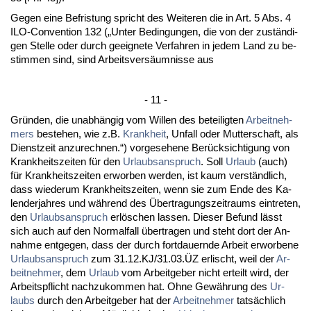
Ge­gen ei­ne Be­fris­tung spricht des Wei­te­ren die in Art. 5 Abs. 4
ILO-Con­ven­ti­on 132 („Un­ter Be­din­gun­gen, die von der zuständi­
gen Stel­le oder durch ge­eig­ne­te Ver­fah­ren in je­dem Land zu be­
stim­men sind, sind Ar­beits­versäum­nis­se aus
- 11 -
Gründen, die un­abhängig vom Wil­len des be­tei­lig­ten
Ar­beit­neh­
mers
be­ste­hen, wie z.B.
Krank­heit
, Un­fall oder Mut­ter­schaft, als
Dienst­zeit an­zu­rech­nen.“) vor­ge­se­he­ne Berück­sich­ti­gung von
Krank­heits­zei­ten für den
Ur­laubs­an­spruch
. Soll
Ur­laub
(auch)
für Krank­heits­zei­ten er­wor­ben wer­den, ist kaum verständ­lich,
dass wie­der­um Krank­heits­zei­ten, wenn sie zum En­de des Ka­
len­der­jah­res und während des Über­tra­gungs­zeit­raums ein­tre­ten,
den
Ur­laubs­an­spruch
erlöschen las­sen. Die­ser Be­fund lässt
sich auch auf den Nor­mal­fall über­tra­gen und steht dort der An­
nah­me ent­ge­gen, dass der durch fort­dau­ern­de Ar­beit er­wor­be­ne
Ur­laubs­an­spruch
zum 31.12.KJ/31.03.ÜZ er­lischt, weil der
Ar­
beit­neh­mer
, dem
Ur­laub
vom Ar­beit­ge­ber nicht er­teilt wird, der
Ar­beits­pflicht nach­zu­kom­men hat. Oh­ne Gewährung des
Ur­
laubs
durch den Ar­beit­ge­ber hat der
Ar­beit­neh­mer
tatsächlich