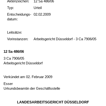
Akten­zeichen:
12 Sa 486/06
Typ:
Urteil
Ent­scheid­ungs­
02.02.2009
datum:
Leit­sätze:
Vor­ins­tan­zen:
Arbeitsgericht Düsseldorf - 3 Ca 7906/05
12 Sa 486/06
3 Ca 7906/05
Ar­beits­ge­richt Düssel­dorf
Verkündet am 02. Fe­bru­ar 2009
Es­ser
Ur­kunds­be­am­tin der Geschäfts­stel­le
LAN­DES­AR­BEITS­GERICHT DÜSSEL­DORF