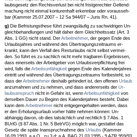
laubs­ge­setz den Rechts­ver­lust bei nicht frist­ge­rech­ter Gel­tend­
ma­chung nicht ein­mal kon­tu­ren­haft er­kenn­bar oder vor­aus­seh­
bar (Kam­mer 25.07.2007 – 12 Sa 944/07 – Ju­ris Rn. 41).
g)
Die Be­fris­tungs­the­se führt zwangsläufig zu sach­wid­ri­gen Un­
gleich­be­hand­lun­gen und hält da­her dem Gleich­heits­satz (Art. 3
Abs. 1 GG) nicht stand. Der
Ar­beit­neh­mer
, der ge­gen En­de des
Ur­laubs­jah­res und während des Über­tra­gungs­zeit­raums er­
krankt, kann den Ver­fall des Rest­ur­laubs nicht selbst ver­mei­
den. So führt es zu sach­lich nicht mehr trag­ba­ren Er­geb­nis­sen,
dass ei­ner­seits der Ar­beit­ge­ber von Ur­laubs­ver­pflich­tung frei
wird, falls die
Ar­beits­unfähig­keit
ge­gen En­de des Ka­len­der­jah­res
ein­tritt und während des Über­tra­gungs­zeit­raums fort­be­steht, so
dass der
Ar­beit­neh­mer
des­halb ge­hin­dert ist, den of­fe­nen
Ur­laub
an­zu­mah­nen und zu neh­men, und dass an­de­rer­seits der
Ur­
laubs­an­spruch
nicht in Ge­fahr ist, wenn
Ar­beits­unfähig­keit
von
der­sel­ben Dau­er zu Be­ginn des Ka­len­der­jah­res be­steht. Da­bei
kann dem
Ar­beit­neh­mer
nicht ent­ge­gen­ge­hal­ten wer­den, dass
er den Er­ho­lungs­ur­laub vor­her hätte neh­men können: Un­
abhängig da­von, ob dies tatsächlich und recht­lich § 7 Abs. 1
BUrlG (§ 87 Abs. 1 Nr. 5 Be­trVG) möglich war, ge­stat­tet das
Ge­setz die späte In­an­spruch­nah­me des
Ur­laubs
(Kam­mer
16.09.1993, a.a.O., zu 3 d; a.A. BAG 21.03.1995 - 9 AZR 959/93