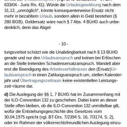
633/04 - Ju­ris Rn. 41). Würde die
Ur­laubs­gewährung
nach dem
31.12. „unmöglich“, könn­te kon­se­quen­ter­wei­se Er­satz nicht
mehr in be­zahl­tem
Ur­laub
, son­dern al­lein in Geld be­ste­hen (§
280 BGB). Geld­er­satz wäre nach § 7 Abs. 4 BUrlG auch un­be­
denk­lich, denn das Ab­gel-
- 10 -
tungs­ver­bot schützt wie die Un­ab­ding­bar­keit nach § 13 BUrlG
ge­ra­de und nur den
Ur­laubs­an­spruch
und kei­nen bei Erlöschen
an die Stel­le tre­ten­den Scha­dens­er­satz­an­spruch. Wan­delt aber
erst die Be­en­di­gung des
Ar­beits­verhält­nis­ses
den (Er­satz)
Ur­
laubs­an­spruch
in ei­nen Zah­lungs­an­spruch um, stel­len Ka­len­der­
jahr und
Über­tra­gungs­zeit­raum
kei­ne exis­ten­ti­el­len Leis­tungs­
zeit¬räume dar.
d)
Die Aus­le­gung der §§ 1, 7 BUrlG hat im Zu­sam­men­hang mit
der ILO-Con­ven­ti­on 132 zu ge­sche­hen. Da­bei kann an die­ser
Stel­le of­fen blei­ben, ob die ILO-Con­ven­ti­on 132 un­mit­tel­bar gilt,
wofür die Ent­ste­hungs­ge­schich­te des Ge­set­zes vom
30.04.1975 spricht (vgl. BT-Drs. 7/2394 S. 16, 7/3174, S. 2),
oder im Rah­men der völker­rechts­freund­li­chen Aus­le­gung ein­zu­