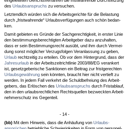
ein­ge­lei­te­ten Ge­richts­ver­fah­ren die frist­wah­ren­de Durch­set­zung
des
Ur­laubs­an­spruchs
zu ver­su­chen.
Letzt­end­lich würden sich die Ar­beits­ge­rich­te für die Be­las­tung
durch „frist­wah­ren­de“ Ur­laubs­verfügun­gen auch schön be­dan­
ken.
Da­mit ge­bie­ten es Gründe der Sach­ge­rech­tig­keit, in ers­ter Li­nie
den be­stim­mungs­be­rech­tig­ten Ar­beit­ge­ber da­zu an­zu­hal­ten,
dass er sein Be­stim­mungs­recht ausübt, und ihm durch Ver­mei­
dung sonst mögli­cher Ver­zugs­fol­gen Ver­an­las­sung zu ge­ben,
Ur­laub
recht­zei­tig zu er­tei­len. Ob vor dem Hin­ter­grund, dass der
Jah­res­ur­laub
in der Ar­beits­zeit­richt­li­nie 2003/88/EG ver­an­kert
ist, ge­setz­ge­be­ri­sche Sank­tio­nen ein Bei­trag zur frist­ge­rech­ten
Ur­laubs­gewährung
sein könn­ten, braucht hier nicht ver­tieft zu
wer­den. In je­dem Fall ver­kehrt die Schuld­be­frei­ung des Ar­beit­
ge­bers, das Erlöschen des
Ur­laubs­an­spruchs
durch Frist­ab­lauf,
den in den ur­laubs­recht­li­chen Rechts­quel­len be­zweck­ten Ar­beit­
neh­mer­schutz ins Ge­gen­teil.
- 14 -
(bb)
Mit dem Hin­weis, dass die Anhäufung von
Ur­laubs­
ansprüchen
be­trieb­li­che Schwie­rig­kei­ten in Form von per­so­nel­