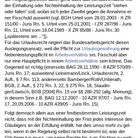
der Ein­hal­tung oder Nicht­ein­hal­tung der Leis­tungs­zeit "ste­hen
oder fal­len" soll, wo­bei sich je­der Zwei­fel ge­gen die An­nah­me ei­
ner Fix­schuld aus­wirkt (vgl. BGH Ur­teil vom 28.01.2003 - X ZR
151/00 - Ju­ris Rn. 5, Ur­teil vom 25.01.2001 - I ZR 287/98 - Ju­ris
Rn. 11, Ur­teil vom 18.04.1989 - X ZR 85/88 - Ju­ris Rn. 30
[„spätes­tens am ...“]).
Für das Ur­laubs­recht ne­giert das Bun­des­ar­beits­ge­richt die­sen
Aus­le­gungs­an­satz, weil die Pflicht zur
Ur­laubs­gewährung
ei­ne
Ne­ben­leis­tungs­pflicht im
Ar­beits­verhält­nis
sei, Fix­schuld aber
nur ei­ne Haupt­pflicht in ei­nem
Ar­beits­verhält­nis
sein könne. Das
Ge­gen­teil ist rich­tig (ei­ner­seits BAG 28.11.1990 - 8 AZR 570/89 -
Ju­ris Rn. 17; aus­wei­tend Lei­ne­mann/Linck, Ur­laubs­recht, 2.
Aufl., § 7 Rn. 113; an­de­rer­seits Bam­ber­ger/Roth/Un­berath,
BGB, 2. Aufl., § 271 Rn. 3, 22, § 275 Rn. 18, Stau­din­
ger/Löwisch, BGB [2004] Rn. 19 vor §§ 286-292 (allg. Mei­nung),
in die­sem Sinn z.B. BAG 12.12.2007 - 10 AZR 97/07 - Ju­ris Rn.
17, 20.09.2006 - 10 AZR 439/05 - Ju­ris Rn. 15).
Folgt dem­nach al­lein aus ei­ner fest­be­stimm­ten Leis­tungs­zeit
nicht, dass mit der Nicht­ein­hal­tung der Frist je­des In­ter­es­se des
Gläubi­gers an der Erfüllung entfällt, hat dies um­so mehr zu gel­
ten, wenn in der Re­ge­lung selbst nicht be­stimmt ist, was der
Gläubi­ger tun muss, um sei­ne Rech­te bis zum Stich­tag zu wah­