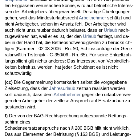
len Engpässen ver­ur­sa­chen könne, wird auf be­trieb­li­che In­ter­es­
sen des Ar­beit­ge­bers über­ge­wech­selt. Der­ar­ti­ge Über­le­gun­gen
ge­hen, weil das Min­des­t­ur­laubs­recht
Ar­beit­neh­mer
schützt und
nicht Ar­beit­ge­ber, schon im An­satz fehl. Der Ar­beit­ge­ber wird
auch nicht un­zu­mut­bar da­durch be­las­tet, dass er
Ur­laub
nach­
zu­gewähren hat, weil er es ist, der den
Ur­laub
fest­legt, und da­
bei in der Hand hat, die Be­triebs­not­wen­dig­kei­ten zu berück­sich­
ti­gen (Kam­mer - 02.08.2006 - Rn. 90, Schluss­anträge der Ge­ne­
ral­anwältin Trs­ten­jak - C-350/06 - Rn. 65). Für sei­ne Ent­gelt­zah­
lungs­pflicht gilt nichts an­de­res: Das In­ter­es­se, von Ver­bind­lich­
kei­ten be­freit zu wer­den, hat je­der Schuld­ner; es ist nicht
schutzwürdig.
(cc)
Die Ge­gen­mei­nung kon­ter­ka­riert selbst die vor­ge­ge­be­ne
Ziel­set­zung, dass der
Jah­res­ur­laub
zeit­nah rea­li­siert wer­den
soll, da­durch, dass dem
Ar­beit­neh­mer
ge­gen den ur­laub­ver­wei­
gern­den Ar­beit­ge­ber der zeit­lo­se An­spruch auf Er­satz­ur­laub zu­
ge­stan­den wird.
f)
Der von der BAG-Recht­spre­chung auf­ge­spann­te Ret­tungs­
schirm ei­nes
Scha­dens­er­satz­an­spruchs nach § 280 BGB hilft nicht wirk­lich.
Das aus Ele­men­ten der Be­fris­tung (§ 163 BGB) und Leis­tungs­