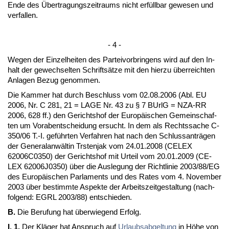
En­de des Über­tra­gungs­zeit­raums nicht erfüll­bar ge­we­sen und
ver­fal­len.
- 4 -
We­gen der Ein­zel­hei­ten des Par­tei­vor­brin­gens wird auf den In­
halt der ge­wech­sel­ten Schriftsätze mit den hier­zu über­reich­ten
An­la­gen Be­zug ge­nom­men.
Die Kam­mer hat durch Be­schluss vom 02.08.2006 (Abl. EU
2006, Nr. C 281, 21 = LA­GE Nr. 43 zu § 7 BUrlG = NZA-RR
2006, 628 ff.) den Ge­richts­hof der Eu­ropäischen Ge­mein­schaf­
ten um Vor­ab­ent­schei­dung er­sucht. In dem als Rechts­sa­che C-
350/06 T.-I. geführ­ten Ver­fah­ren hat nach den Schluss­anträgen
der Ge­ne­ral­anwältin Trs­ten­jak vom 24.01.2008 (CE­LEX
62006C0350) der Ge­richts­hof mit Ur­teil vom 20.01.2009 (CE­
LEX 62006J0350) über die Aus­le­gung der Richt­li­nie 2003/88/EG
des Eu­ropäischen Par­la­ments und des Ra­tes vom 4. No­vem­ber
2003 über be­stimm­te As­pek­te der Ar­beits­zeit­ge­stal­tung (nach­
fol­gend: EGRL 2003/88) ent­schie­den.
B.
Die Be­ru­fung hat über­wie­gend Er­folg.
I. 1.
Der Kläger hat An­spruch auf
Ur­laubs­ab­gel­tung
in Höhe von