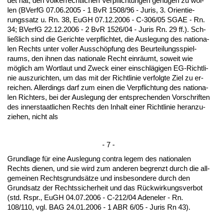
det hat, den völker­recht­li­chen Ver­pflich­tun­gen genügen zu wol­
len (BVerfG 07.06.2005 - 1 BvR 1508/96 - Ju­ris, 3. Ori­en­tie­
rungs­satz u. Rn. 38, EuGH 07.12.2006 - C-306/05 SGAE - Rn.
34; BVerfG 22.12.2006 - 2 BvR 1526/04 - Ju­ris Rn. 29 ff.). Sch­
ließlich sind die Ge­rich­te ver­pflich­tet, die Aus­le­gung des na­tio­na­
len Rechts un­ter vol­ler Ausschöpfung des Be­ur­tei­lungs­spiel­
raums, den ih­nen das na­tio­na­le Recht einräumt, so­weit wie
möglich am Wort­laut und Zweck ei­ner ein­schlägi­gen EG-Richt­li­
nie aus­zu­rich­ten, um das mit der Richt­li­nie ver­folg­te Ziel zu er­
rei­chen. Al­ler­dings darf zum ei­nen die Ver­pflich­tung des na­tio­na­
len Rich­ters, bei der Aus­le­gung der ent­spre­chen­den Vor­schrif­ten
des in­ner­staat­li­chen Rechts den In­halt ei­ner Richt­li­nie her­an­zu­
zie­hen, nicht als
- 7 -
Grund­la­ge für ei­ne Aus­le­gung con­tra le­gem des na­tio­na­len
Rechts die­nen, und sie wird zum an­de­ren be­grenzt durch die all­
ge­mei­nen Rechts­grundsätze und ins­be­son­de­re durch den
Grund­satz der Rechts­si­cher­heit und das Rück­wir­kungs­ver­bot
(std. Rspr., EuGH 04.07.2006 - C-212/04 Aden­eler - Rn.
108/110, vgl. BAG 24.01.2006 - 1 ABR 6/05 - Ju­ris Rn 43).