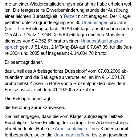
me an ei­ner Wie­der­ein­glie­de­rungs­maßnah­me ha­be er­ho­len wol­
len. Die fest­ge­stell­te Er­werbs­min­de­rung stünde der Ausübung
ei­ner leich­ten Bürotätig­keit in
Teil­zeit
nicht ent­ge­gen. Der Kläger
be­zif­fert un­ter Zu­grun­de­le­gung von 35
Ur­laubs­ta­gen
pro Jahr
(
ta­rif­li­cher
Er­ho­lungs­ur­laub: 30 Ar­beits­ta­ge, Zu­satz­ur­laub nach §
125 Abs. 1 Satz 1 SGB IX: 5 Ar­beits­ta­ge) und des Mo­nats­ver­
diens­tes von € 4.362,67 brut­to sei­nen
Ur­laubs­ab­gel­tungs­an­
spruch
gem. § 51 Abs. 2 MTAng-BfA auf € 7.047,39, für die Jah­
re 2004 und 2005 auf ins­ge­samt € 14.094,78 brut­to.
Er be­an­tragt da­her,
das Ur­teil des Ar­beits­ge­richts Düssel­dorf vom 07.03.2006 ab­
zuändern und die Be­klag­te zu ver­ur­tei­len, an ihn € 14.094,78
brut­to nebst Zin­sen in Höhe von 5 Pro­zent­punk­ten über dem
Ba­sis­zins­satz seit dem 01.10.2005 zu zah­len.
Die Be­klag­te be­an­tragt,
die Be­ru­fung zurück­zu­wei­sen.
Sie hält ent­ge­gen, dass die vom Kläger auf­ge­zeig­te Teil­zeit-
Bürotätig­keit kei­ne Erfüllung der ver­trag­li­chen Ar­beits­leis­tungs­
pflicht be­deu­te. Ha­be die
Ar­beits­unfähig­keit
des Klägers da­mit
fort­be­stan­den, sei­en die
Ur­laubs­ansprüche
bis zum je­wei­li­gen