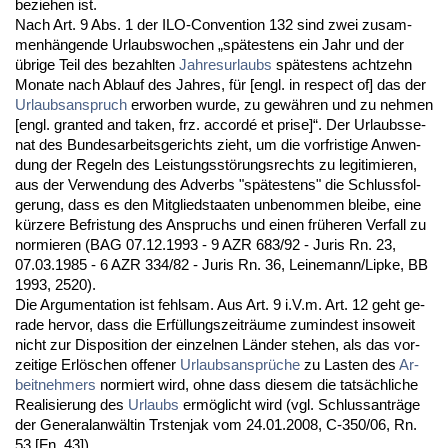
be­zie­hen ist.
Nach Art. 9 Abs. 1 der ILO-Con­ven­ti­on 132 sind zwei zu­sam­
menhängen­de Ur­laubs­wo­chen „spätes­tens ein Jahr und der
übri­ge Teil des be­zahl­ten
Jah­res­ur­laubs
spätes­tens acht­zehn
Mo­na­te nach Ab­lauf des Jah­res, für [engl. in re­spect of] das der
Ur­laubs­an­spruch
er­wor­ben wur­de, zu gewähren und zu neh­men
[engl. gran­ted and ta­ken, frz. ac­cordé et pri­se]“. Der Ur­laubs­se­
nat des Bun­des­ar­beits­ge­richts zieht, um die vor­fris­ti­ge An­wen­
dung der Re­geln des Leis­tungsstörungs­rechts zu le­gi­ti­mie­ren,
aus der Ver­wen­dung des Ad­verbs "spätes­tens" die Schluss­fol­
ge­rung, dass es den Mit­glied­staa­ten un­be­nom­men blei­be, ei­ne
kürze­re Be­fris­tung des An­spruchs und ei­nen frühe­ren Ver­fall zu
nor­mie­ren (BAG 07.12.1993 - 9 AZR 683/92 - Ju­ris Rn. 23,
07.03.1985 - 6 AZR 334/82 - Ju­ris Rn. 36, Lei­ne­mann/Lip­ke, BB
1993, 2520).
Die Ar­gu­men­ta­ti­on ist fehl­sam. Aus Art. 9 i.V.m. Art. 12 geht ge­
ra­de her­vor, dass die Erfüllungs­zeiträume zu­min­dest in­so­weit
nicht zur Dis­po­si­ti­on der ein­zel­nen Länder ste­hen, als das vor­
zei­ti­ge Erlöschen of­fe­ner
Ur­laubs­ansprüche
zu Las­ten des
Ar­
beit­neh­mers
nor­miert wird, oh­ne dass die­sem die tatsächli­che
Rea­li­sie­rung des
Ur­laubs
ermöglicht wird (vgl. Schluss­anträge
der Ge­ne­ral­anwältin Trs­ten­jak vom 24.01.2008, C-350/06, Rn.
53 [Fn. 43]).