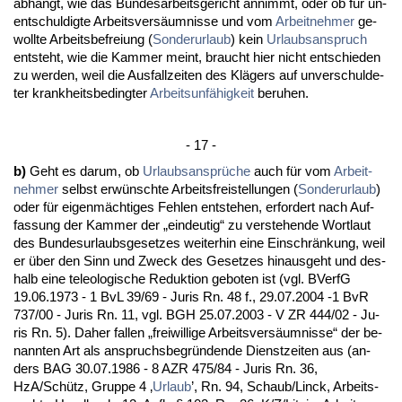
abhängt, wie das Bun­des­ar­beits­ge­richt an­nimmt, oder ob für un­
ent­schul­dig­te Ar­beits­versäum­nis­se und vom
Ar­beit­neh­mer
ge­
woll­te Ar­beits­be­frei­ung (
Son­der­ur­laub
) kein
Ur­laubs­an­spruch
ent­steht, wie die Kam­mer meint, braucht hier nicht ent­schie­den
zu wer­den, weil die Aus­fall­zei­ten des Klägers auf un­ver­schul­de­
ter krank­heits­be­ding­ter
Ar­beits­unfähig­keit
be­ru­hen.
- 17 -
b)
Geht es dar­um, ob
Ur­laubs­ansprüche
auch für vom
Ar­beit­
neh­mer
selbst erwünsch­te Ar­beits­frei­stel­lun­gen (
Son­der­ur­laub
)
oder für ei­genmäch­ti­ges Feh­len ent­ste­hen, er­for­dert nach Auf­
fas­sung der Kam­mer der „ein­deu­tig“ zu ver­ste­hen­de Wort­laut
des Bun­des­ur­laubs­ge­set­zes wei­ter­hin ei­ne Ein­schränkung, weil
er über den Sinn und Zweck des Ge­set­zes hin­aus­geht und des­
halb ei­ne te­leo­lo­gi­sche Re­duk­ti­on ge­bo­ten ist (vgl. BVerfG
19.06.1973 - 1 BvL 39/69 - Ju­ris Rn. 48 f., 29.07.2004 -1 BvR
737/00 - Ju­ris Rn. 11, vgl. BGH 25.07.2003 - V ZR 444/02 - Ju­
ris Rn. 5). Da­her fal­len „frei­wil­li­ge Ar­beits­versäum­nis­se“ der be­
nann­ten Art als an­spruchs­be­gründen­de Dienst­zei­ten aus (an­
ders BAG 30.07.1986 - 8 AZR 475/84 - Ju­ris Rn. 36,
HzA/Schütz, Grup­pe 4 ‚
Ur­laub
’, Rn. 94, Schaub/Linck, Ar­beits­