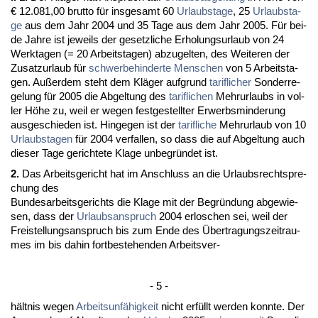
€ 12.081,00 brut­to für ins­ge­samt 60
Ur­laubs­ta­ge
, 25
Ur­laubs­ta­
ge
aus dem Jahr 2004 und 35 Ta­ge aus dem Jahr 2005. Für bei­
de Jah­re ist je­weils der ge­setz­li­che Er­ho­lungs­ur­laub von 24
Werk­ta­gen (= 20 Ar­beits­ta­gen) ab­zu­gel­ten, des Wei­te­ren der
Zu­satz­ur­laub für
schwer­be­hin­der­te Men­schen
von 5 Ar­beits­ta­
gen. Außer­dem steht dem Kläger auf­grund
ta­rif­li­cher
Son­der­re­
ge­lung für 2005 die Ab­gel­tung des
ta­rif­li­chen
Mehr­ur­laubs in vol­
ler Höhe zu, weil er we­gen fest­ge­stell­ter Er­werbs­min­de­rung
aus­ge­schie­den ist. Hin­ge­gen ist der
ta­rif­li­che
Mehr­ur­laub von 10
Ur­laubs­ta­gen
für 2004 ver­fal­len, so dass die auf Ab­gel­tung auch
die­ser Ta­ge ge­rich­te­te Kla­ge un­be­gründet ist.
2.
Das Ar­beits­ge­richt hat im An­schluss an die Ur­laubs­recht­spre­
chung des
Bun­des­ar­beits­ge­richts die Kla­ge mit der Be­gründung ab­ge­wie­
sen, dass der
Ur­laubs­an­spruch
2004 er­lo­schen sei, weil der
Frei­stel­lungs­an­spruch bis zum En­de des Über­tra­gungs­zeit­rau­
mes im bis da­hin fort­be­ste­hen­den Ar­beits­ver-
- 5 -
hält­nis we­gen
Ar­beits­unfähig­keit
nicht erfüllt wer­den konn­te. Der