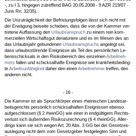
-, zu I 3, hin­ge­gen zu­tref­fend BAG 20.05.2008 - 9 AZR 219/07 -
Ju­ris Rn. 32/35).
Die Un­zu­träglich­keit der Be­fris­tungs­fol­gen lässt sich nicht mit
der Erwägung bei­sei­te schie­ben, dass die von der Kam­mer ver­
tre­te­ne Auf­fas­sung den
Ur­laubs­an­spruch
zu ei­nem rein kom­
mer­zi­el­len Wirt­schafts­gut de­na­tu­rie­re und es im We­sen des an
das Ur­laubs­jahr ge­bun­de­nen
Ur­laubs­an­spruchs
an­ge­legt sei,
dass ur­laubsstören­de Er­eig­nis­se als Teil des persönli­chen Le­
bens­schick­sals in den Ri­si­ko­be­reich des ein­zel­nen
Ar­beit­neh­
mers
fal­len und schick­sal­haf­te Er­eig­nis­se wie krank­heits­be­ding­
te
Ar­beits­unfähig­keit
da­her den ei­nen
Ar­beit­neh­mer
tref­fen, den
an­de­ren nicht.
- 16 -
Die Kam­mer ist als Spruchkörper ei­nes rhei­ni­schen Lan­des­ar­
beits­ge­richts persönlich schick­sal­haf­ten Er­eig­nis­sen eben­so
auf­ge­schlos­sen (§ 2 rheinGG) wie ei­ner in endgülti­gem Rechts­
ver­lust sich äußern­den Ri­si­ko­zu­rech­nung (§ 4 rheinGG). Al­ler­
dings kann sie sich we­gen Art. 20 Abs. 3 GG bei der Ge­set­zes­
aus­le­gung nicht dem vom Ge­setz­ge­ber fest­ge­leg­ten Sinn und