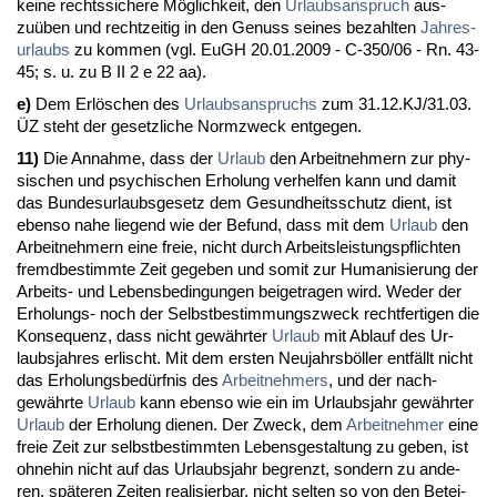
kei­ne rechts­si­che­re Möglich­keit, den
Ur­laubs­an­spruch
aus­
zuüben und recht­zei­tig in den Ge­nuss sei­nes be­zahl­ten
Jah­res­
ur­laubs
zu kom­men (vgl. EuGH 20.01.2009 - C-350/06 - Rn. 43-
45; s. u. zu B II 2 e 22 aa).
e)
Dem Erlöschen des
Ur­laubs­an­spruchs
zum 31.12.KJ/31.03.
ÜZ steht der ge­setz­li­che Norm­zweck ent­ge­gen.
11)
Die An­nah­me, dass der
Ur­laub
den Ar­beit­neh­mern zur phy­
si­schen und psy­chi­schen Er­ho­lung ver­hel­fen kann und da­mit
das Bun­des­ur­laubs­ge­setz dem Ge­sund­heits­schutz dient, ist
eben­so na­he lie­gend wie der Be­fund, dass mit dem
Ur­laub
den
Ar­beit­neh­mern ei­ne freie, nicht durch Ar­beits­leis­tungs­pflich­ten
fremd­be­stimm­te Zeit ge­ge­ben und so­mit zur Hu­ma­ni­sie­rung der
Ar­beits- und Le­bens­be­din­gun­gen bei­ge­tra­gen wird. We­der der
Er­ho­lungs- noch der Selbst­be­stim­mungs­zweck recht­fer­ti­gen die
Kon­se­quenz, dass nicht gewähr­ter
Ur­laub
mit Ab­lauf des Ur­
laubs­jah­res er­lischt. Mit dem ers­ten Neu­jahrsböller entfällt nicht
das Er­ho­lungs­bedürf­nis des
Ar­beit­neh­mers
, und der nach­
gewähr­te
Ur­laub
kann eben­so wie ein im Ur­laubs­jahr gewähr­ter
Ur­laub
der Er­ho­lung die­nen. Der Zweck, dem
Ar­beit­neh­mer
ei­ne
freie Zeit zur selbst­be­stimm­ten Le­bens­ge­stal­tung zu ge­ben, ist
oh­ne­hin nicht auf das Ur­laubs­jahr be­grenzt, son­dern zu an­de­
ren, späte­ren Zei­ten rea­li­sier­bar, nicht sel­ten so von den Be­tei­