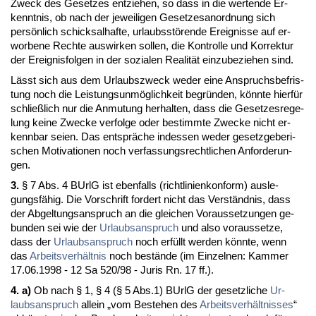
Zweck des Ge­set­zes ent­zie­hen, so dass in die wer­ten­de Er­
kennt­nis, ob nach der je­wei­li­gen Ge­set­zes­an­ord­nung sich
persönlich schick­sal­haf­te, ur­laubsstören­de Er­eig­nis­se auf er­
wor­be­ne Rech­te aus­wir­ken sol­len, die Kon­trol­le und Kor­rek­tur
der Er­eig­nis­fol­gen in der so­zia­len Rea­lität ein­zu­be­zie­hen sind.
Lässt sich aus dem Ur­laubs­zweck we­der ei­ne An­spruchs­be­fris­
tung noch die Leis­tungs­unmöglich­keit be­gründen, könn­te hierfür
schließlich nur die An­mu­tung her­hal­ten, dass die Ge­set­zes­re­ge­
lung kei­ne Zwe­cke ver­fol­ge oder be­stimm­te Zwe­cke nicht er­
kenn­bar sei­en. Das entspräche in­des­sen we­der ge­setz­ge­be­ri­
schen Mo­ti­va­tio­nen noch ver­fas­sungs­recht­li­chen An­for­de­run­
gen.
3.
§ 7 Abs. 4 BUrlG ist eben­falls (richt­li­ni­en­kon­form) aus­le­
gungsfähig. Die Vor­schrift for­dert nicht das Verständ­nis, dass
der Ab­gel­tungs­an­spruch an die glei­chen Vor­aus­set­zun­gen ge­
bun­den sei wie der
Ur­laubs­an­spruch
und al­so vor­aus­set­ze,
dass der
Ur­laubs­an­spruch
noch erfüllt wer­den könn­te, wenn
das
Ar­beits­verhält­nis
noch bestände (im Ein­zel­nen: Kam­mer
17.06.1998 - 12 Sa 520/98 - Ju­ris Rn. 17 ff.).
4. a)
Ob nach § 1, § 4 (§ 5 Abs.1) BUrlG der ge­setz­li­che
Ur­
laubs­an­spruch
al­lein „vom Be­ste­hen des
Ar­beits­verhält­nis­ses
“