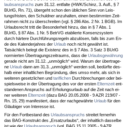
laubs­an­spruchs
zum 31.12. ent­fal­te (HWK/Schinz, 3. Aufl., § 7
BUrlG, Rn. 71), über­geht schon den übli­chen Sinn von Leis­
tungs­fris­ten, den Schuld­ner an­zu­hal­ten, ei­nen be­stimm­ten Zeit­
rah­men nicht zu über­schrei­ten (vgl. § 286 Abs. 2 Nr. 1 BGB). Im
Ur­laubs­recht tritt die Be­son­der­heit hin­zu, das in § 7 Abs. 1
BUrlG, § 87 Abs. 1 Nr. 5 Be­trVG eta­blier­te Kon­senz­sys­tem
durch härte­re Durchführungs­re­geln ab­zulösen, falls bis zum En­
de des Ka­len­der­jah­res der
Ur­laub
noch nicht gewährt ist.
Tatsächlich be­legt die Exis­tenz des in § 7 Abs. 3 Satz 3 BUrlG
nor­mier­ten Über­tra­gungs­zeit­raums, dass die
Ur­laubs­gewährung
ge­ra­de nicht am 31.12. „unmöglich“ wird. War­um der über­tra­ge­
ne
Ur­laub
dann am 31.3. „unmöglich“ wer­den soll, bedürf­te des­
halb ei­ner in­halt­li­chen Be­gründung, dies um­so mehr, als sich in
wei­te­ren ge­setz­li­chen und
ta­rif­li­chen
Durch­bre­chun­gen oder bei­
spiels­wei­se in der Über­tra­gung des vor der ers­ten
El­tern­zeit
ent­
stan­de­nen An­spruchs auf Er­ho­lungs­ur­laub auf die Zeit nach ei­
ner wei­te­ren
El­tern­zeit
(da­zu BAG 20.05.2008 - 9 AZR 219/07 -
Rn. 15, 29) ma­ni­fes­tiert, dass der nach­gewähr­te
Ur­laub
für den
Gläubi­ger von In­ter­es­se ist.
Für den Fort­be­stand des
Ur­laubs­an­spruchs
strei­tet fer­ner­hin
das BAG-Kon­strukt des „Er­satz­ur­laubs“, der in­halt­lich das­sel­be
ist wie der
Ur­laubs­an­spruch
(vgl. BAG 15.11.2005 - 9 AZR