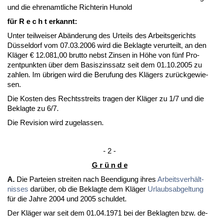
und die eh­ren­amt­li­che Rich­te­rin Hunold
für R e c h t er­kannt:
Un­ter teil­wei­ser Abände­rung des Ur­teils des Ar­beits­ge­richts
Düssel­dorf vom 07.03.2006 wird die Be­klag­te ver­ur­teilt, an den
Kläger € 12.081,00 brut­to nebst Zin­sen in Höhe von fünf Pro­
zent­punk­ten über dem Ba­sis­zins­satz seit dem 01.10.2005 zu
zah­len. Im übri­gen wird die Be­ru­fung des Klägers zurück­ge­wie­
sen.
Die Kos­ten des Rechts­streits tra­gen der Kläger zu 1/7 und die
Be­klag­te zu 6/7.
Die Re­vi­si­on wird zu­ge­las­sen.
- 2 -
G r ü n d e
A.
Die Par­tei­en strei­ten nach Be­en­di­gung ih­res
Ar­beits­verhält­
nis­ses
darüber, ob die Be­klag­te dem Kläger
Ur­laubs­ab­gel­tung
für die Jah­re 2004 und 2005 schul­det.
Der Kläger war seit dem 01.04.1971 bei der Be­klag­ten bzw. de­