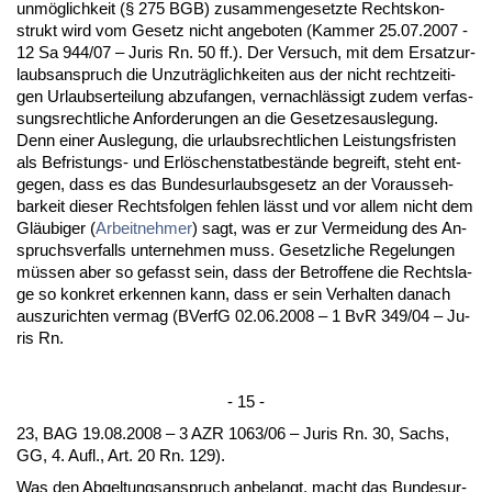
unmöglich­keit (§ 275 BGB) zu­sam­men­ge­setz­te Rechts­kon­
strukt wird vom Ge­setz nicht an­ge­bo­ten (Kam­mer 25.07.2007 -
12 Sa 944/07 – Ju­ris Rn. 50 ff.). Der Ver­such, mit dem Er­satz­ur­
laubs­an­spruch die Un­zu­träglich­kei­ten aus der nicht recht­zei­ti­
gen Ur­laubser­tei­lung ab­zu­fan­gen, ver­nachlässigt zu­dem ver­fas­
sungs­recht­li­che An­for­de­run­gen an die Ge­set­zes­aus­le­gung.
Denn ei­ner Aus­le­gung, die ur­laubs­recht­li­chen Leis­tungs­fris­ten
als Be­fris­tungs- und Erlöschen­stat­bestände be­greift, steht ent­
ge­gen, dass es das Bun­des­ur­laubs­ge­setz an der Vor­aus­seh­
bar­keit die­ser Rechts­fol­gen feh­len lässt und vor al­lem nicht dem
Gläubi­ger (
Ar­beit­neh­mer
) sagt, was er zur Ver­mei­dung des An­
spruchs­ver­falls un­ter­neh­men muss. Ge­setz­li­che Re­ge­lun­gen
müssen aber so ge­fasst sein, dass der Be­trof­fe­ne die Rechts­la­
ge so kon­kret er­ken­nen kann, dass er sein Ver­hal­ten da­nach
aus­zu­rich­ten ver­mag (BVerfG 02.06.2008 – 1 BvR 349/04 – Ju­
ris Rn.
- 15 -
23, BAG 19.08.2008 – 3 AZR 1063/06 – Ju­ris Rn. 30, Sachs,
GG, 4. Aufl., Art. 20 Rn. 129).
Was den Ab­gel­tungs­an­spruch an­be­langt, macht das Bun­des­ur­