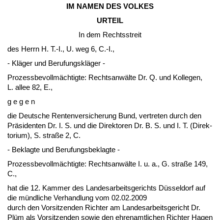
IM NA­MEN DES VOL­KES
UR­TEIL
In dem Rechts­streit
des Herrn H. T.-I., U. weg 6, C.-I.,
- Kläger und Be­ru­fungskläger -
Pro­zess­be­vollmäch­tig­te: Rechts­anwälte Dr. Q. und Kol­le­gen,
L. al­lee 82, E.,
g e g e n
die Deut­sche Ren­ten­ver­si­che­rung Bund, ver­tre­ten durch den
Präsi­den­ten Dr. I. S. und die Di­rek­to­ren Dr. B. S. und I. T. (Di­rek­
to­ri­um), S. straße 2, C.
- Be­klag­te und Be­ru­fungs­be­klag­te -
Pro­zess­be­vollmäch­tig­te: Rechts­anwälte I. u. a., G. straße 149,
C.,
hat die 12. Kam­mer des Lan­des­ar­beits­ge­richts Düssel­dorf auf
die münd­li­che Ver­hand­lung vom 02.02.2009
durch den Vor­sit­zen­den Rich­ter am Lan­des­ar­beits­ge­richt Dr.
Plüm als Vor­sit­zen­den so­wie den eh­ren­amt­li­chen Rich­ter Ha­gen