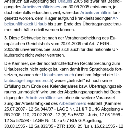
An­spruch auf Ab­gel­tung des
Ur­laubs
2005 sei zwar mit Be­en­di­
gung des
Ar­beits­verhält­nis­ses
am 30.09.2005 ent­stan­den, je­
doch eben­falls er­lo­schen, weil, wäre das
Ar­beits­verhält­nis
fort­
ge­setzt wor­den, dem Kläger auf­grund krank­heits­be­ding­ter
Ar­
beits­unfähig­keit
Ur­laub
bis zum En­de des Über­tra­gungs­zeit­rau­
mes nicht hätte er­teilt wer­den können.
3.
Die­se Sicht­wei­se ist nach der Vor­ab­ent­schei­dung des Eu­
ropäischen Ge­richts­hofs vom 20.01.2009 mit Art. 7 EGRL
2003/88 un­ver­ein­bar. Sie lässt sich auch für das na­tio­na­le Ur­
laubs­recht nicht wei­ter ver­tre­ten.
Die Kam­mer, die der höchst­rich­ter­li­chen Recht­spre­chung zum
Ur­laubs­recht nicht ge­folgt ist, kann da­mit ih­re Spruch­pra­xis fort­
set­zen, wo­nach der
Ur­laubs­an­spruch
(und ihm fol­gend der
Ur­
laubs­ab­gel­tungs­an­spruch
) we­der „be­fris­tet“ ist noch sei­ne
Erfüllung zum En­de des Ka­len­der­jah­res bzw. Über­tra­gungs­zeit­
raums „unmöglich“ wird und der Ab­gel­tungs­an­spruch bei Be­en­
di­gung des
Ar­beits­verhält­nis­ses
oh­ne die wei­te­re Vor­aus­set­
zung der Ar­beitsfähig­keit des
Ar­beit­neh­mers
ent­steht (Kam­mer
25.07.2007 - 12 Sa 944/07 - LA­GE Nr. 21 § 7 BUrlG Ab­gel­tung =
BB 2008, 110, 20.02.2002 - 12 (8) Sa 56/02 - Ju­ris, 17.06.1998 -
12 Sa 520/98 - LA­GE Nr. 10 zu § 7 BUrlG Ab­gel­tung,
30.08.1995 - 12 Sa 833/95 - ZTR 1996, 29 (Ls.), 16.02.1995 - 12