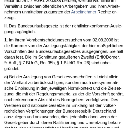
tel­bar auf Art. 7 EGRL 2003/88 be­ru­fen, weil die Richt­li­nie im
Verhält­nis zwi­schen öffent­li­chen Ar­beit­ge­bern und ih­ren Ar­beit­
neh­mern un­mit­tel­bar zu­guns­ten der
Ar­beit­neh­mer
Rech­te er­
zeugt.
II.
Das Bun­des­ur­laubs­ge­setz ist der richt­li­ni­en­kon­for­men Aus­le­
gung zugäng­lich.
1.
Im ih­rem Vor­ab­ent­schei­dungs­er­su­chen vom 02.08.2006 ist
die Kam­mer von der Aus­le­gungsfähig­keit der hier maßgeb­li­chen
Vor­schrif­ten des Bun­des­ur­laubs­ge­set­zes aus­ge­gan­gen. Sie hält
dar­an fest. Die im Schrift­tum geäußer­ten Zwei­fel (ErfK/Dörner,
9. Aufl., § 7 BUrlG, Rn. 35b, § 1 BUrlG Rn. 26) sind un­be­
gründet.
a)
Bei der Aus­le­gung von Ge­set­zes­vor­schrif­ten ist nicht al­lein
der Wort­laut zu berück­sich­ti­gen, son­dern auch die sys­te­ma­ti­
sche Ein­bin­dung in den je­wei­li­gen Norm­kon­text und die Ziel­set­
zung, die mit der Re­ge­lungs­ma­te­rie, zu der die Vor­schrift gehört,
nach er­kenn­ba­rer Ab­sicht des Norm­ge­bers ver­folgt wird. Des
Wei­te­ren sind na­tio­na­le Ge­set­ze im Ein­klang mit den völker­
recht­li­chen Ver­pflich­tun­gen der Bun­des­re­pu­blik Deutsch­land
aus­zu­le­gen und an­zu­wen­den, dies je­den­falls dann, wenn der
Ge­setz­ge­ber durch de­ren Ra­ti­fi­zie­rung und Um­set­zung be­kun­