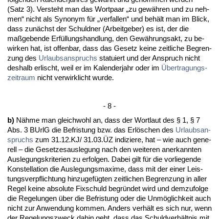
(Satz 3). Ver­steht man das Wort­paar „zu gewähren und zu neh­
men“ nicht als Syn­onym für „ver­fal­len“ und behält man im Blick,
dass zunächst der Schuld­ner (Ar­beit­ge­ber) es ist, der die
maßge­ben­de Erfüllungs­hand­lung, den Gewährungs­akt, zu be­
wir­ken hat, ist of­fen­bar, dass das Ge­setz kei­ne zeit­li­che Be­gren­
zung des
Ur­laubs­an­spruchs
sta­tu­iert und der An­spruch nicht
des­halb er­lischt, weil er im Ka­len­der­jahr oder im
Über­tra­gungs­
zeit­raum
nicht ver­wirk­licht wur­de.
- 8 -
b)
Nähme man gleich­wohl an, dass der Wort­laut des § 1, § 7
Abs. 3 BUrlG die Be­fris­tung bzw. das Erlöschen des
Ur­laubs­an­
spruchs
zum 31.12.KJ/ 31.03.ÜZ in­di­zie­re, hat – wie auch ge­ne­
rell – die Ge­set­zes­aus­le­gung nach den wei­te­ren an­er­kann­ten
Aus­le­gungs­kri­te­ri­en zu er­fol­gen. Da­bei gilt für die vor­lie­gen­de
Kon­stel­la­ti­on die Aus­le­gungs­ma­xi­me, dass mit der ei­ner Leis­
tungs­ver­pflich­tung hin­zu­gefügten zeit­li­chen Be­gren­zung in al­ler
Re­gel kei­ne ab­so­lu­te Fix­schuld be­gründet wird und dem­zu­fol­ge
die Re­ge­lun­gen über die Be­fris­tung oder die Unmöglich­keit auch
nicht zur An­wen­dung kom­men. An­ders verhält es sich nur, wenn
der Re­ge­lungs­zweck da­hin geht, dass das Schuld­verhält­nis mit