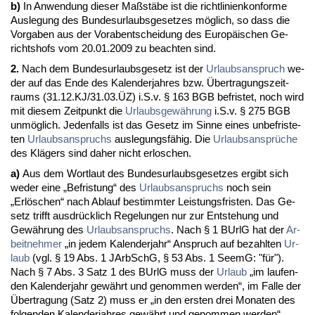
b)
In An­wen­dung die­ser Maßstäbe ist die richt­li­ni­en­kon­for­me
Aus­le­gung des Bun­des­ur­laubs­ge­set­zes möglich, so dass die
Vor­ga­ben aus der Vor­ab­ent­schei­dung des Eu­ropäischen Ge­
richts­hofs vom 20.01.2009 zu be­ach­ten sind.
2.
Nach dem Bun­des­ur­laubs­ge­setz ist der
Ur­laubs­an­spruch
we­
der auf das En­de des Ka­len­der­jah­res bzw. Über­tra­gungs­zeit­
raums (31.12.KJ/31.03.ÜZ) i.S.v. § 163 BGB be­fris­tet, noch wird
mit die­sem Zeit­punkt die
Ur­laubs­gewährung
i.S.v. § 275 BGB
unmöglich. Je­den­falls ist das Ge­setz im Sin­ne ei­nes un­be­fris­te­
ten
Ur­laubs­an­spruchs
aus­le­gungsfähig. Die
Ur­laubs­ansprüche
des Klägers sind da­her nicht er­lo­schen.
a)
Aus dem Wort­laut des Bun­des­ur­laubs­ge­set­zes er­gibt sich
we­der ei­ne „Be­fris­tung“ des
Ur­laubs­an­spruchs
noch sein
„Erlöschen“ nach Ab­lauf be­stimm­ter Leis­tungs­fris­ten. Das Ge­
setz trifft aus­drück­lich Re­ge­lun­gen nur zur Ent­ste­hung und
Gewährung des
Ur­laubs­an­spruchs
. Nach § 1 BUrlG hat der
Ar­
beit­neh­mer
„in je­dem Ka­len­der­jahr“ An­spruch auf be­zahl­ten
Ur­
laub
(vgl. § 19 Abs. 1 JAr­bSchG, § 53 Abs. 1 SeemG: "für").
Nach § 7 Abs. 3 Satz 1 des BUrlG muss der
Ur­laub
„im lau­fen­
den Ka­len­der­jahr gewährt und ge­nom­men wer­den“, im Fal­le der
Über­tra­gung (Satz 2) muss er „in den ers­ten drei Mo­na­ten des
fol­gen­den Ka­len­der­jah­res gewährt und ge­nom­men wer­den“