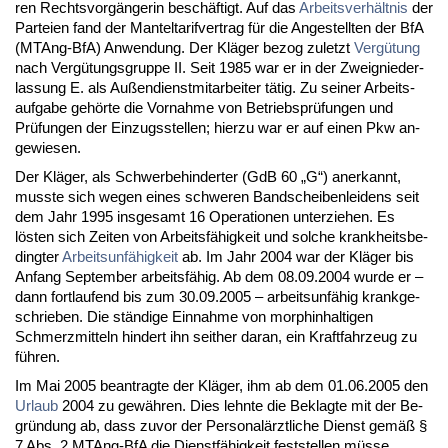
ren Rechts­vorgänge­rin beschäftigt. Auf das
Ar­beits­verhält­nis
der
Par­tei­en fand der Man­tel­ta­rif­ver­trag für die An­ge­stell­ten der BfA
(MTAng-BfA) An­wen­dung. Der Kläger be­zog zu­letzt
Vergütung
nach Vergütungs­grup­pe II. Seit 1985 war er in der Zweig­nie­der­
las­sung E. als Außen­dienst­mit­ar­bei­ter tätig. Zu sei­ner Ar­beits­
auf­ga­be gehörte die Vor­nah­me von Be­triebs­prüfun­gen und
Prüfun­gen der Ein­zugs­stel­len; hier­zu war er auf ei­nen Pkw an­
ge­wie­sen.
Der Kläger, als Schwer­be­hin­der­ter (GdB 60 „G“) an­er­kannt,
muss­te sich we­gen ei­nes schwe­ren Band­schei­ben­lei­dens seit
dem Jahr 1995 ins­ge­samt 16 Ope­ra­tio­nen un­ter­zie­hen. Es
lösten sich Zei­ten von Ar­beitsfähig­keit und sol­che krank­heits­be­
ding­ter
Ar­beits­unfähig­keit
ab. Im Jahr 2004 war der Kläger bis
An­fang Sep­tem­ber ar­beitsfähig. Ab dem 08.09.2004 wur­de er –
dann fort­lau­fend bis zum 30.09.2005 – ar­beits­unfähig krank­ge­
schrie­ben. Die ständi­ge Ein­nah­me von mor­ph­in­hal­ti­gen
Schmerz­mit­teln hin­dert ihn seit­her dar­an, ein Kraft­fahr­zeug zu
führen.
Im Mai 2005 be­an­trag­te der Kläger, ihm ab dem 01.06.2005 den
Ur­laub
2004 zu gewähren. Dies lehn­te die Be­klag­te mit der Be­
gründung ab, dass zu­vor der Per­so­nalärzt­li­che Dienst gemäß §
7 Abs. 2 MTAng-BfA die Dienstfähig­keit fest­stel­len müsse.