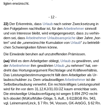
lig­ten erwünscht.
- 12 -
22)
Der Er­kennt­nis, dass
Ur­laub
nach sei­ner Zweck­set­zung in
den Fol­ge­jah­ren nach­hol­bar ist, für den
Ar­beit­neh­mer
sinn­voll
und von In­ter­es­se bleibt, wird ent­ge­gen­ge­setzt, dass zu ver­hin­
dern sei, dass
Ar­beit­neh­mer
Ur­laubs­ansprüche
über Jah­re „hor­
ten“ und die „un­erwünsch­te Ku­mu­la­ti­on von
Ur­laub
“ zu be­trieb­li­
chen Schwie­rig­kei­ten führen könne.
Die Einwände be­ru­hen auf un­zu­tref­fen­den Prämis­sen.
(aa)
Weil es dem Ar­beit­ge­ber ob­liegt,
Ur­laub
zu gewähren, und
der
Ar­beit­neh­mer
ihm gewähr­ten
Ur­laub
„zu neh­men“ hat, ver­
dreht das Hor­tungs­ar­gu­ment Rechts­la­ge und Kräfte­verhält­nis.
Das Leis­tungs­be­stim­mungs­recht fällt dem Ar­beit­ge­ber als Ur­
laubs­schuld­ner zu. Dem ur­laubs­wil­li­gen
Ar­beit­neh­mer
ist die
Selbst­be­ur­lau­bung ver­wehrt. Ein rechts­kräfti­ges Leis­tungs­ur­teil
wird für ihn vor dem 31.12.KJ/31.03.ÜZ kaum er­reich­bar sein.
Die einst­wei­li­ge Ur­laubs­verfügung ist we­gen § 894 ZPO recht­
lich ob­so­let (MüKo/Müller-Glöge, 5. Aufl., § 611BGB Rn. 943,
vgl. Lei­ne­mann/Linck, § 7 Rn. 94, Vos­sen, GK-ArbGG, § 62 Rn.