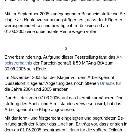
Mit im Sep­tem­ber 2005 zu­ge­gan­ge­nem Be­scheid stell­te die Be­
klag­te als Ren­ten­ver­si­che­rungs­träger fest, dass der Kläger er­
werbs­ge­min­dert sei und be­wil­lig­te ihm rück­wir­kend ab
01.03.2005 ei­ne un­be­fris­te­te Ren­te we­gen vol­ler
- 3 -
Er­werbs­min­de­rung. Auf­grund die­ser Fest­stel­lung fand das
Ar­
beits­verhält­nis
der Par­tei­en gemäß § 59 MTAng-BfA zum
30.09.2005 sein En­de.
Im No­vem­ber 2005 hat der Kläger vor dem Ar­beits­ge­richt
Düssel­dorf Kla­ge auf Ab­gel­tung des noch of­fe­nen
Ur­laubs
für
die Jah­re 2004 und 2005 er­ho­ben.
Durch Ur­teil vom 07.03.2006, auf das hier­mit zur nähe­ren Dar­
stel­lung des Sach- und Streit­stan­des ver­wie­sen wird, hat das
Ar­beits­ge­richt die Kla­ge ab­ge­wie­sen.
Mit der form- und frist­ge­recht ein­ge­leg­ten und be­gründe­ten Be­
ru­fung greift der Kläger das Ur­teil an. Er trägt vor, dass er sich in
dem ab 01.06.2005 be­an­trag­ten
Ur­laub
für die späte­re Teil­nah­