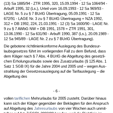
(13) Sa 1885/94 - ZTR 1995, 320, 15.09.1994 - 12 Sa 1064/94 -
Ar­buR 1995, 32 (Ls.), Ur­teil vom 16.09.1993 - 12 Sa 969/93 -
LA­GE Nr. 5 zu § 7 BUrlG Über­tra­gung, 05.09.1991 - 12 Sa
672/91 - LA­GE Nr. 3 zu § 7 BUrlG Über­tra­gung = NZA 1992,
312 = DB 1992, 224, 21.03.1991 - 12 (3) Sa 1600/90 - LA­GE Nr.
9 zu § 7 AWbG NW = DB 1991, 1578 = ZTR 1991, 301,
13.06.1990 - 12 Sa 631/90 - Ar­buR 1990, 387 (Ls.), 20.09.1989 -
12 Sa 945/89 - LA­GE Nr. 2 zu § 7 BUrlG Über­tra­gung).
Die ge­bo­te­ne richt­li­ni­en­kon­for­me Aus­le­gung des Bun­des­ur­
laubs­ge­set­zes führt im vor­lie­gen­den Fall zu dem Be­fund, dass
dem Kläger nach § 7 Abs. 4 BUrlG die Ab­gel­tung des ge­setz­li­
chen Er­ho­lungs­ur­laubs so­wie des Zu­satz­ur­laubs (§ 125 Abs. 1
Satz 1 SGB IX) für die Jah­re 2004 und 2005 und – we­gen Aus­
strah­lung der Ge­set­zes­aus­le­gung auf die Ta­rif­aus­le­gung – die
Ab­gel­tung des
- 6 -
vol­len
ta­rif­li­chen
Mehr­ur­laubs für 2005 zu­steht. Darüber hin­aus
kann sich der Kläger ge­genüber der Be­klag­ten für den An­spruch
auf Ab­gel­tung des
Jah­res­ur­laubs
von vier Wo­chen auch un­mit­