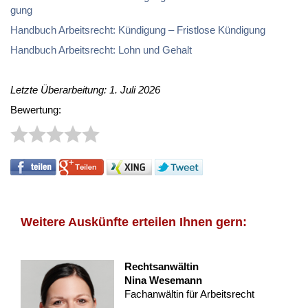
gung
Hand­buch Ar­beits­recht: Kün­di­gung – Frist­lo­se Kün­di­gung
Hand­buch Ar­beits­recht: Lohn und Ge­halt
Letzte Überarbeitung: 1. Juli 2026
Bewertung:
Weitere Auskünfte erteilen Ihnen gern:
Rechtsanwältin
Nina Wesemann
Fachanwältin für Arbeitsrecht