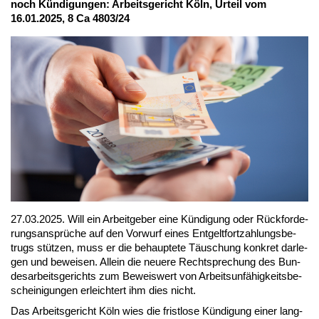
noch Kün­di­gun­gen: Ar­beits­ge­richt Köln, Ur­teil vom
16.01.2025, 8 Ca 4803/24
27.03.2025. Will ein Ar­beit­ge­ber ei­ne Kün­di­gung oder Rück­for­de­
rungs­an­sprü­che auf den Vor­wurf ei­nes Ent­gelt­fort­zah­lungs­be­
trugs stüt­zen, muss er die be­haup­te­te Täu­schung kon­kret dar­le­
gen und be­wei­sen. Al­lein die neue­re Recht­spre­chung des Bun­
des­ar­beits­ge­richts zum Be­weis­wert von Ar­beits­un­fä­hig­keits­be­
schei­ni­gun­gen er­leich­tert ihm dies nicht.
Das Ar­beits­ge­richt Köln wies die frist­lo­se Kün­di­gung ei­ner lang­