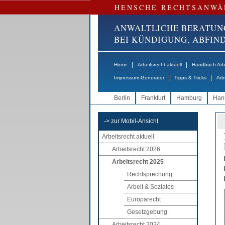
HENSCHE RECHTSANWÄ
ANWALTLICHE BERATUN
BEI KÜNDIGUNG, ABFI
|
|
Home
Arbeitsrecht aktuell
Handbuch Arbe
|
|
Impressum-Generator
Tipps & Tricks
Arb
Berlin
Frankfurt
Hamburg
Han
-> zur Mobil-Ansicht
Arbeitsrecht aktuell
Arbeitsrecht 2026
Arbeitsrecht 2025
Rechtsprechung
Arbeit & Soziales
Europarecht
Gesetzgebung
Arbeitsrecht 2024