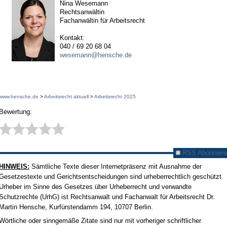
Nina Wesemann
Rechtsanwältin
Fachanwältin für Arbeitsrecht
Kontakt:
040 / 69 20 68 04
wesemann@hensche.de
www.hensche.de
>
Arbeitsrecht aktuell
>
Arbeitsrecht 2025
Bewertung:
RSS Abonniere
HINWEIS:
Sämtliche Texte dieser Internetpräsenz mit Ausnahme der
Gesetzestexte und Gerichtsentscheidungen sind urheberrechtlich geschützt.
Urheber im Sinne des Gesetzes über Urheberrecht und verwandte
Schutzrechte (UrhG) ist Rechtsanwalt und Fachanwalt für Arbeitsrecht Dr.
Martin Hensche, Kurfürstendamm 194, 10707 Berlin.
Wörtliche oder sinngemäße Zitate sind nur mit vorheriger schriftlicher