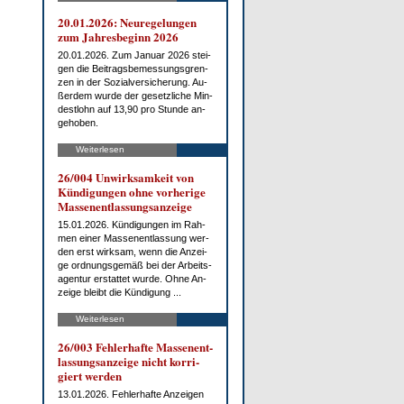
20.01.2026: Neu­re­ge­lun­gen
zum Jah­res­be­ginn 2026
20.01.2026. Zum Ja­nu­ar 2026 stei­
gen die Bei­trags­be­mes­sungs­gren­
zen in der So­zi­al­ver­si­che­rung. Au­
ßer­dem wur­de der ge­setz­li­che Min­
dest­lohn auf 13,90 pro St­un­de an­
ge­ho­ben.
Weiterlesen
26/004 Un­wirk­sam­keit von
Kün­di­gun­gen oh­ne vor­he­ri­ge
Mas­sen­ent­las­sungs­an­zei­ge
15.01.2026. Kün­di­gun­gen im Rah­
men ei­ner Mas­sen­ent­las­sung wer­
den erst wirk­sam, wenn die An­zei­
ge ord­nungs­ge­mäß bei der Ar­beits­
agen­tur er­stat­tet wur­de. Oh­ne An­
zei­ge bleibt die Kün­di­gung ...
Weiterlesen
26/003 Feh­ler­haf­te Mas­sen­ent­
las­sungs­an­zei­ge nicht kor­ri­
giert wer­den
13.01.2026. Feh­ler­haf­te An­zei­gen