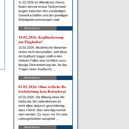
11.02.2026 Im öf­fent­li­chen Dienst
fin­den der­zeit er­neut Ta­rif­ver­hand­
lun­gen zwi­schen den zu­stän­di­gen
Ge­werk­schaf­ten und den je­wei­li­gen
Ar­beit­ge­ber­ver­tre­tun­gen statt.
Weiterlesen
10.02.2026: Kopf­tuch­zwang
am Flug­ha­fen?
10.02.2026. Mus­li­mi­sche Be­wer­be­
rin­nen nicht ein­zu­stel­len, weil die­se
ein Kopf­tuch tra­gen stellt in den
meis­ten Fäl­len ei­ne recht­lich un­zu­
läs­si­ge Dis­kri­mi­nie­rung dar, da das
Tra­gen ei­nes Kopf­tuchs ...
Weiterlesen
03.02.2026: Oh­ne ört­li­che Be­
triebs­lei­tung kein Be­triebs­rat
03.02.2026. Die Bil­dung ei­nes Be­
triebs­rats bei Lie­fer­diens­ten ist
nicht al­lein da­durch ge­recht­fer­tigt,
dass Fah­rer über ei­ne App ko­or­di­
niert wer­den. Es muss vor Ort ei­ne
Lei­tungs­funk­ti­on aus­ge­übt ...
Weiterlesen