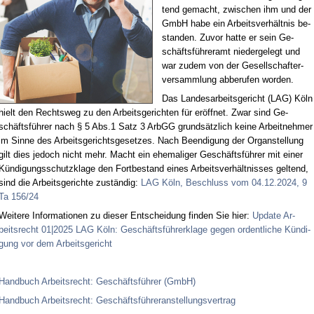
tend ge­macht, zwi­schen ihm und der
GmbH ha­be ein Ar­beits­ver­hält­nis be­
stan­den. Zu­vor hat­te er sein Ge­
schäfts­füh­rer­amt nie­der­ge­legt und
war zu­dem von der Ge­sell­schaf­ter­
ver­samm­lung ab­be­ru­fen wor­den.
Das Lan­des­ar­beits­ge­richt (LAG) Köln
hielt den Rechts­weg zu den Ar­beits­ge­rich­ten für er­öff­net. Zwar sind Ge­
schäfts­füh­rer nach § 5 Abs.1 Satz 3 ArbGG grund­sätz­lich kei­ne Ar­beit­neh­mer
im Sin­ne des Ar­beits­ge­richts­ge­set­zes. Nach Be­en­di­gung der Or­gan­stel­lung
gilt dies je­doch nicht mehr. Macht ein ehe­ma­li­ger Ge­schäfts­füh­rer mit ei­ner
Kün­di­gungs­schutz­kla­ge den Fort­be­stand ei­nes Ar­beits­ver­hält­nis­ses gel­tend,
sind die Ar­beits­ge­rich­te zu­stän­dig:
LAG Köln, Be­schluss vom 04.12.2024, 9
Ta 156/24
Wei­te­re In­for­ma­tio­nen zu die­ser Ent­schei­dung fin­den Sie hier:
Up­date Ar­
beits­recht 01|2025 LAG Köln: Ge­schäfts­füh­rer­kla­ge ge­gen or­dent­li­che Kün­di­
gung vor dem Ar­beits­ge­richt
Hand­buch Ar­beits­recht: Ge­schäfts­füh­rer (GmbH)
Hand­buch Ar­beits­recht: Ge­schäfts­füh­rer­an­stel­lungs­ver­trag