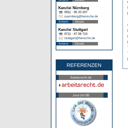
Kanzlei Nürnberg
0911 - 95 33 207
nuernberg@hensche.de
Anfahrt
Details
Kanzlei Stuttgart
0711 - 47 09 710
stuttgart@hensche.de
Anfahrt
Details
REFERENZEN
Arbeitsrecht.de
Jura Uni SB