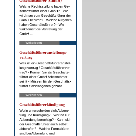
Ge­schäfts­füh­rer (GmbH)
Wel­che Rechts­stel­lung ha­ben Ge­
schäfts­füh­rer ei­ner GmbH? - Wie
wird man zum Ge­schäfts­füh­rer der
GmbH be­ru­fen? - Wel­che Auf­ga­ben
ha­ben Ge­schäfts­füh­rer? - Wie
funk­tio­niert die Ver­tre­tung der
GmbH ...
Weiterlesen
Ge­schäfts­füh­rer­an­stel­lungs­
ver­trag
Was ist ein Ge­schäfts­füh­rer­an­stel­
lungs­ver­trag / Ge­schäfts­füh­rer­ver­
trag? - Kön­nen Sie als Ge­schäfts­
füh­rer ei­ner GmbH Ar­beit­neh­mer
sein? - Müs­sen für den Ge­schäfts­
füh­rer So­zi­al­ab­ga­ben ge­zahlt ...
Weiterlesen
Ge­schäfts­füh­rer­kün­di­gung
Wor­in un­ter­schei­den sich Ab­be­ru­
fung und Kün­di­gung? - Wer ist zur
Ab­be­ru­fung be­rech­tigt? - Kann sich
der Ge­schäfts­füh­rer auch selbst
ab­be­ru­fen? - Wel­che For­ma­li­tä­ten
sind bei Ab­be­ru­fung und ...