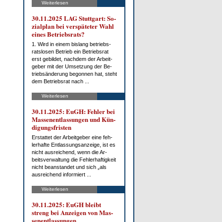
Weiterlesen
30.11.2025 LAG Stutt­gart: So­
zi­al­plan bei ver­spä­te­ter Wahl
ei­nes Be­triebs­rats?
1. Wird in ei­nem bis­lang be­triebs­
rats­lo­sen Be­trieb ein Be­triebs­rat
erst ge­bil­det, nach­dem der Ar­beit­
ge­ber mit der Um­set­zung der Be­
trieb­s­än­de­rung be­gon­nen hat, steht
dem Be­triebs­rat nach ...
Weiterlesen
30.11.2025: EuGH: Feh­ler bei
Mas­sen­ent­las­sun­gen und Kün­
di­gungs­fris­ten
Er­stat­tet der Ar­beit­ge­ber ei­ne feh­
ler­haf­te Ent­las­sungs­an­zei­ge, ist es
nicht aus­rei­chend, wenn die Ar­
beits­ver­wal­tung die Feh­ler­haf­tig­keit
nicht be­an­stan­det und sich „als
aus­rei­chend in­for­miert ...
Weiterlesen
30.11.2025: EuGH bleibt
streng bei An­zei­gen von Mas­
sen­ent­las­sun­gen