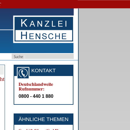
T
KONTAKT
cht
Deutschlandweite
Rufnummer:
0800 - 440 1 880
ÄHNLICHE THEMEN