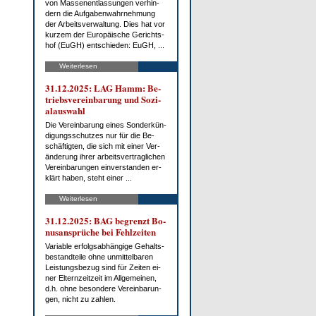
von Mas­sen­ent­las­sun­gen ver­hin­
dern die Auf­ga­ben­wahr­neh­mung
der Ar­beits­ver­wal­tung. Dies hat vor
kur­zem der Eu­ro­päi­sche Ge­richts­
hof (EuGH) ent­schie­den: EuGH, ...
Weiterlesen
31.12.2025: LAG Hamm: Be­
triebs­ver­ein­ba­rung und So­zi­
al­aus­wahl
Die Ver­ein­ba­rung ei­nes Son­der­kün­
di­gungs­schut­zes nur für die Be­
schäf­tig­ten, die sich mit ei­ner Ver­
än­de­rung ih­rer ar­beits­ver­trag­li­chen
Ver­ein­ba­run­gen ein­ver­stan­den er­
klärt ha­ben, steht ei­ner ...
Weiterlesen
31.12.2025: BAG be­grenzt Bo­
nus­an­sprü­che bei Fehl­zei­ten
Va­ria­ble er­folgs­ab­hän­gi­ge Ge­halts­
be­stand­tei­le oh­ne un­mit­tel­ba­ren
Leis­tungs­be­zug sind für Zei­ten ei­
ner El­tern­zeit­zeit im All­ge­mei­nen,
d.h. oh­ne be­son­de­re Ver­ein­ba­run­
gen, nicht zu zah­len.