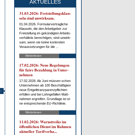
AKTUELLES
31.03.2026: Frei­stel­lungs­klau­
seln sind un­wirk­sam.
01.04.2026. For­mu­lar­ver­trag­li­che
Klau­seln, die den Ar­beit­ge­ber zur
Frei­stel­lung im ge­kün­dig­ten Ar­beits­
ver­hält­nis be­rech­ti­gen, sind un­wirk­
sam, wenn sie kei­ne kon­kre­ten
Vor­aus­set­zun­gen für die ...
Weiterlesen
17.02.2026: Neue Re­ge­lun­gen
für fai­re Be­zah­lung in Un­ter­
neh­men
17.02.2026. Ab Ju­ni müs­sen schon
Un­ter­neh­men ab 100 Be­schäf­tig­ten
neue Ent­gelt­tranz­pa­renz­pflich­ten
n
er­fül­len und bei Lohn­ge­fäl­len Maß­
nah­men er­grei­fen. Grund­la­ge ist ei­
ne ent­spre­chen­de EU-Richt­li­nie.
Weiterlesen
11.02.2026: Warn­streiks im
öf­fent­li­chen Dienst im Rah­men
ak­tu­el­ler Ta­rif­ver­ha...