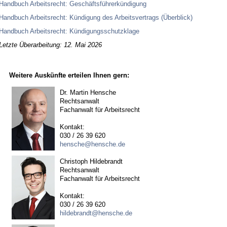
Hand­buch Ar­beits­recht: Ge­schäfts­füh­rer­kün­di­gung
Hand­buch Ar­beits­recht: Kün­di­gung des Ar­beits­ver­trags (Über­blick)
Hand­buch Ar­beits­recht: Kün­di­gungs­schutz­kla­ge
Letzte Überarbeitung: 12. Mai 2026
Weitere Auskünfte erteilen Ihnen gern:
Dr. Martin Hensche
Rechtsanwalt
Fachanwalt für Arbeitsrecht
Kontakt:
030 / 26 39 620
hensche@hensche.de
Christoph Hildebrandt
Rechtsanwalt
Fachanwalt für Arbeitsrecht
Kontakt:
030 / 26 39 620
hildebrandt@hensche.de