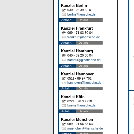
Kanzlei Berlin
030 - 26 39 62 0
berlin@hensche.de
Anfahrt
Details
Kanzlei Frankfurt
069 - 71 03 30 04
frankfurt@hensche.de
Anfahrt
Details
Kanzlei Hamburg
040 - 69 20 68 04
hamburg@hensche.de
Anfahrt
Details
Kanzlei Hannover
0511 - 89 97 701
hannover@hensche.de
Anfahrt
Details
Kanzlei Köln
0221 - 70 90 718
koeln@hensche.de
Anfahrt
Details
Kanzlei München
089 - 21 56 88 63
muenchen@hensche.de
Anfahrt
Details