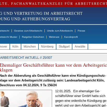
LTE, FACHANWALTSKANZLEI FÜR ARBEITSRECH
G UND VERTRETUNG IM ARBEITSRECHT
NDUNG UND AUFHEBUNGSVERTRAG
|
|
|
itsrecht
Gesetze zum Arbeitsrecht
Urteile zum Arbeitsrecht
Presse
|
|
|
eitsrecht Muster
Ratgeber Gebühren
Webinare
Kanzleiprofil
nover
Köln
München
Nürnberg
Stuttgart
Anwälte
ARBEITSRECHT AKTUELL // 25/007
Ehe­ma­li­ger Ge­schäfts­füh­rer kann vor dem Ar­beits­ge­ri
kla­gen
Nach der Ab­be­ru­fung als Ge­schäfts­füh­rer kann ei­ne Kün­di­gungs­schutz­
kla­ge vor dem Ar­beits­ge­richt zu­läs­sig sein: Lan­des­ar­beits­ge­richt Köln,
Be­schluss vom 04.12.2024, 9 Ta 156/24
12.01.2025. Ein ehe­ma­li­ger Ge­
schäfts­füh­rer ei­ner GmbH hat­te sich
ge­gen ei­ne or­dent­li­che Kün­di­gung ge­
wehrt und vor dem Ar­beits­ge­richt gel­