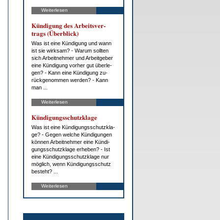
Weiterlesen
Kün­di­gung des Ar­beits­ver­
trags (Über­blick)
Was ist ei­ne Kün­di­gung und wann
ist sie wirk­sam? - War­um soll­ten
sich Ar­beit­neh­mer und Ar­beit­ge­ber
ei­ne Kün­di­gung vor­her gut über­le­
gen? - Kann ei­ne Kün­di­gung zu­
rück­ge­nom­men wer­den? - Kann
man ...
Weiterlesen
Kün­di­gungs­schutz­kla­ge
Was ist ei­ne Kün­di­gungs­schutz­kla­
ge? - Ge­gen wel­che Kün­di­gun­gen
kön­nen Ar­beit­neh­mer ei­ne Kün­di­
gungs­schutz­kla­ge er­he­ben? - Ist
ei­ne Kün­di­gungs­schutz­kla­ge nur
mög­lich, wenn Kün­di­gungs­schutz
be­steht? ...
Weiterlesen