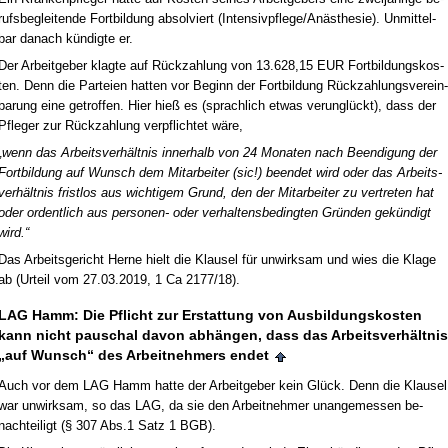
rufs­be­glei­ten­de Fort­bil­dung ab­sol­viert (In­ten­siv­pfle­ge/Anästhe­sie). Un­mit­tel­
bar da­nach kündig­te er.
Der Ar­beit­ge­ber klag­te auf Rück­zah­lung von 13.628,15 EUR Fort­bil­dungs­kos­
ten. Denn die Par­tei­en hat­ten vor Be­ginn der Fort­bil­dung Rück­zah­lungs­ver­ein­
ba­rung ei­ne ge­trof­fen. Hier hieß es (sprach­lich et­was ver­unglückt), dass der
Pfle­ger zur Rück­zah­lung ver­pflich­tet wäre,
„wenn das Ar­beits­verhält­nis in­ner­halb von 24 Mo­na­ten nach Be­en­di­gung der
Fort­bil­dung auf Wunsch dem Mit­ar­bei­ter (sic!) be­en­det wird oder das Ar­beits­
verhält­nis frist­los aus wich­ti­gem Grund, den der Mit­ar­bei­ter zu ver­tre­ten hat
oder or­dent­lich aus per­so­nen- oder ver­hal­tens­be­ding­ten Gründen gekündigt
wird.“
Das Ar­beits­ge­richt Her­ne hielt die Klau­sel für un­wirk­sam und wies die Kla­ge
ab (Ur­teil vom 27.03.2019, 1 Ca 2177/18).
LAG Hamm: Die Pflicht zur Er­stat­tung von Aus­bil­dungs­kos­ten
kann nicht pau­schal da­von abhängen, dass das Ar­beits­verhält­nis
„auf Wunsch“ des Ar­beit­neh­mers en­det
Auch vor dem LAG Hamm hat­te der Ar­beit­ge­ber kein Glück. Denn die Klau­sel
war un­wirk­sam, so das LAG, da sie den Ar­beit­neh­mer un­an­ge­mes­sen be­
nach­tei­ligt (§ 307 Abs.1 Satz 1 BGB).