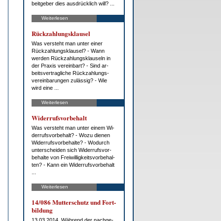
beit­ge­ber dies aus­drück­lich will? ...
Weiterlesen
Rück­zah­lungs­klau­sel
Was ver­steht man un­ter ei­ner
Rück­zah­lungs­klau­sel? - Wann
wer­den Rück­zah­lungs­klau­seln in
der Pra­xis ver­ein­bart? - Sind ar­
beits­ver­trag­li­che Rück­zah­lungs­
ver­ein­ba­run­gen zu­läs­sig? - Wie
wird ei­ne ...
Weiterlesen
Wi­der­rufs­vor­be­halt
Was ver­steht man un­ter ei­nem Wi­
der­rufs­vor­be­halt? - Wo­zu die­nen
Wi­der­rufs­vor­be­hal­te? - Wo­durch
un­ter­schei­den sich Wi­der­rufs­vor­
be­hal­te von Frei­wil­lig­keits­vor­be­hal­
ten? - Kann ein Wi­der­rufs­vor­be­halt
...
Weiterlesen
14/086 Mut­ter­schutz und Fort­
bil­dung
13.03.2014. Wäh­rend der nach­ge­