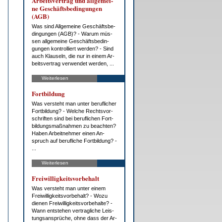
Ar­beits­ver­trag und all­ge­mei­
ne Ge­schäfts­be­din­gun­gen
(AGB)
Was sind All­ge­mei­ne Ge­schäfts­be­
din­gun­gen (AGB)? - War­um müs­
sen all­ge­mei­ne Ge­schäfts­be­din­
gun­gen kon­trol­liert wer­den? - Sind
auch Klau­seln, die nur in ei­nem Ar­
beits­ver­trag ver­wen­det wer­den, ...
Weiterlesen
Fort­bil­dung
Was ver­steht man un­ter be­ruf­li­cher
Fort­bil­dung? - Wel­che Rechts­vor­
schrif­ten sind bei be­ruf­li­chen Fort­
bil­dungs­maß­nah­men zu be­ach­ten?
Ha­ben Ar­beit­neh­mer ei­nen An­
spruch auf be­ruf­li­che Fort­bil­dung? -
...
Weiterlesen
Frei­wil­lig­keits­vor­be­halt
Was ver­steht man un­ter ei­nem
Frei­wil­lig­keits­vor­be­halt? - Wo­zu
die­nen Frei­wil­lig­keits­vor­be­hal­te? -
Wann ent­ste­hen ver­trag­li­che Leis­
tungs­an­sprü­che, oh­ne dass der Ar­