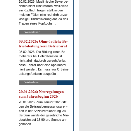
10.02.2026. Mus­li­mi­sche Be­wer­be­
rin­nen nicht ein­zu­stel­len, weil die­se
ein Kopf­tuch tra­gen stellt in den
meis­ten Fäl­len ei­ne recht­lich un­zu­
läs­si­ge Dis­kri­mi­nie­rung dar, da das
Tra­gen ei­nes Kopf­tuchs ...
Weiterlesen
03.02.2026: Oh­ne ört­li­che Be­
triebs­lei­tung kein Be­triebs­rat
03.02.2026. Die Bil­dung ei­nes Be­
triebs­rats bei Lie­fer­diens­ten ist
nicht al­lein da­durch ge­recht­fer­tigt,
dass Fah­rer über ei­ne App ko­or­di­
niert wer­den. Es muss vor Ort ei­ne
Lei­tungs­funk­ti­on aus­ge­übt ...
Weiterlesen
20.01.2026: Neu­re­ge­lun­gen
zum Jah­res­be­ginn 2026
20.01.2026. Zum Ja­nu­ar 2026 stei­
gen die Bei­trags­be­mes­sungs­gren­
zen in der So­zi­al­ver­si­che­rung. Au­
ßer­dem wur­de der ge­setz­li­che Min­
dest­lohn auf 13,90 pro St­un­de an­
ge­ho­ben.