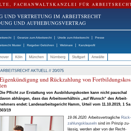
LTE, FACHANWALTSKANZLEI FÜR ARBEITSRECH
G UND VERTRETUNG IM ARBEITSRECHT
NDUNG UND AUFHEBUNGSVERTRAG
|
|
|
itsrecht
Gesetze zum Arbeitsrecht
Urteile zum Arbeitsrecht
Presse
|
|
|
eitsrecht Muster
Ratgeber Gebühren
Webinare
Kanzleiprofil
nover
Köln
München
Nürnberg
Stuttgart
Anwälte
ARBEITSRECHT AKTUELL // 20/075
Ei­gen­kün­di­gung und Rück­zah­lung von Fort­bil­dungs­kos
ten
Die Pflicht zur Er­stat­tung von Aus­bil­dungs­kos­ten kann nicht pau­schal
da­von ab­hän­gen, dass das Ar­beits­ver­hält­nis „auf Wunsch“ des Ar­beit­
neh­mers en­det: Lan­des­ar­beits­ge­richt Hamm, Ur­teil vom 11.10.2019, 1 Sa
503/19
19.06.2020
. Ar­beits­ver­trag­li­che
Rück­
zah­lungs­klau­seln
sind im Prin­zip zu­
läs­sig, wer­den aber von der Recht­