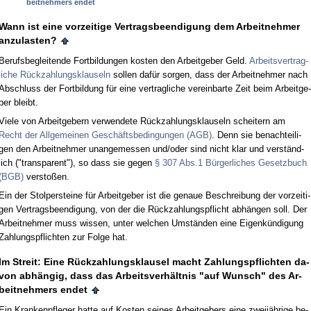
beit­neh­mers en­det
Wann ist ei­ne vor­zei­ti­ge Ver­trags­be­en­di­gung dem Ar­beit­neh­mer
an­zu­las­ten?
Be­rufs­be­glei­ten­de Fort­bil­dun­gen kos­ten den Ar­beit­ge­ber Geld.
Ar­beits­ver­trag­
li­che Rück­zah­lungs­klau­seln
sol­len dafür sor­gen, dass der Ar­beit­neh­mer nach
Ab­schluss der Fort­bil­dung für ei­ne ver­trag­li­che ver­ein­bar­te Zeit beim Ar­beit­ge­
ber bleibt.
Vie­le von Ar­beit­ge­bern ver­wen­de­te Rück­zah­lungs­klau­seln schei­tern am
Recht der All­ge­mei­nen Geschäfts­be­din­gun­gen (AGB)
. Denn sie be­nach­tei­li­
gen den Ar­beit­neh­mer un­an­ge­mes­sen und/oder sind nicht klar und verständ­
lich ("trans­pa­rent"), so dass sie ge­gen
§ 307 Abs.1 Bürger­li­ches Ge­setz­buch
(BGB)
ver­s­toßen.
Ein der Stol­per­stei­ne für Ar­beit­ge­ber ist die ge­naue Be­schrei­bung der vor­zei­ti­
gen Ver­trags­be­en­di­gung, von der die Rück­zah­lungs­pflicht abhängen soll. Der
Ar­beit­neh­mer muss wis­sen, un­ter wel­chen Umständen ei­ne Ei­genkündi­gung
Zah­lungs­pflich­ten zur Fol­ge hat.
Im Streit: Ei­ne Rück­zah­lungs­klau­sel macht Zah­lungs­pflich­ten da­
von abhängig, dass das Ar­beits­verhält­nis "auf Wunsch" des Ar­
beit­neh­mers en­det
Ein Kran­ken­pfle­ger hat­te auf Kos­ten sei­nes Ar­beit­ge­bers ei­ne zweijähri­ge be­