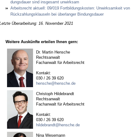
dungs­dau­er sind ins­ge­samt un­wirk­sam
Ar­beits­recht ak­tu­ell: 09/019 Fort­bil­dungs­kos­ten: Un­wirk­sam­keit von
Rück­zah­lungs­klau­seln bei über­lan­ger Bin­dungs­dau­er
Letzte Überarbeitung: 16. November 2021
Weitere Auskünfte erteilen Ihnen gern:
Dr. Martin Hensche
Rechtsanwalt
Fachanwalt für Arbeitsrecht
Kontakt:
030 / 26 39 620
hensche@hensche.de
Christoph Hildebrandt
Rechtsanwalt
Fachanwalt für Arbeitsrecht
Kontakt:
030 / 26 39 620
hildebrandt@hensche.de
Nina Wesemann