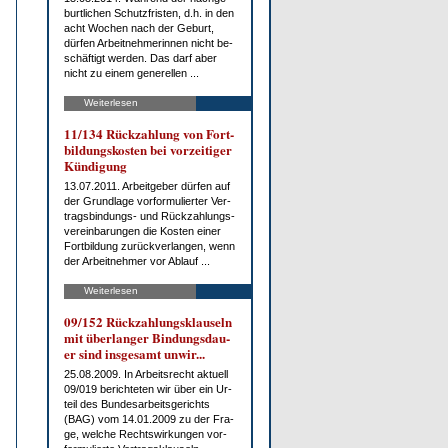
burt­li­chen Schutz­fris­ten, d.h. in den
acht Wo­chen nach der Ge­burt,
dür­fen Ar­beit­neh­me­rin­nen nicht be­
schäf­tigt wer­den. Das darf aber
nicht zu ei­nem ge­ne­rel­len ...
Weiterlesen
11/134 Rück­zah­lung von Fort­
bil­dungs­kos­ten bei vor­zei­ti­ger
Kün­di­gung
13.07.2011. Ar­beit­ge­ber dür­fen auf
der Grund­la­ge vor­for­mu­lier­ter Ver­
trags­bin­dungs- und Rück­zah­lungs­
ver­ein­ba­run­gen die Kos­ten ei­ner
Fort­bil­dung zu­rück­ver­lan­gen, wenn
der Ar­beit­neh­mer vor Ab­lauf ...
Weiterlesen
09/152 Rück­zah­lungs­klau­seln
mit über­lan­ger Bin­dungs­dau­
er sind ins­ge­samt un­wir...
25.08.2009. In Ar­beits­recht ak­tu­ell
09/019 be­rich­te­ten wir über ein Ur­
teil des Bun­des­ar­beits­ge­richts
(BAG) vom 14.01.2009 zu der Fra­
ge, wel­che Rechts­wir­kun­gen vor­