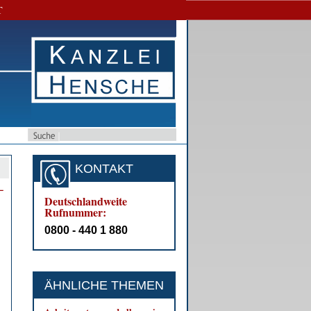
T
KONTAKT
­
Deutschlandweite
Rufnummer:
0800 - 440 1 880
ÄHNLICHE THEMEN