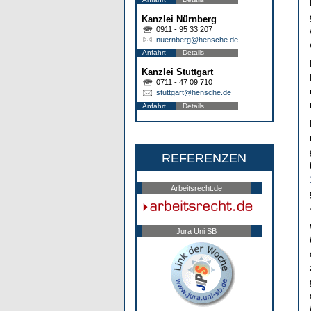
Kanzlei Nürnberg
0911 - 95 33 207
nuernberg@hensche.de
Anfahrt
Details
Kanzlei Stuttgart
0711 - 47 09 710
stuttgart@hensche.de
Anfahrt
Details
REFERENZEN
Arbeitsrecht.de
Jura Uni SB