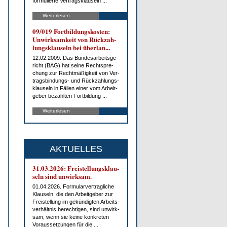
for­mu­lier­te Ver­trags­klau­seln ...
Weiterlesen
09/019 Fort­bil­dungs­kos­ten:
Un­wirk­sam­keit von Rück­zah­
lungs­klau­seln bei über­lan...
12.02.2009. Das Bun­des­ar­beits­ge­
richt (BAG) hat sei­ne Recht­spre­
chung zur Recht­mä­ßig­keit von Ver­
trags­bin­dungs- und Rück­zah­lungs­
klau­seln in Fäl­len ei­ner vom Ar­beit­
ge­ber be­zahl­ten Fort­bil­dung ...
Weiterlesen
AKTUELLES
31.03.2026: Frei­stel­lungs­klau­
seln sind un­wirk­sam.
01.04.2026. For­mu­lar­ver­trag­li­che
Klau­seln, die den Ar­beit­ge­ber zur
Frei­stel­lung im ge­kün­dig­ten Ar­beits­
ver­hält­nis be­rech­ti­gen, sind un­wirk­
sam, wenn sie kei­ne kon­kre­ten
Vor­aus­set­zun­gen für die ...