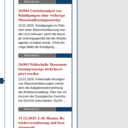
Weiterlesen
26/004 Un­wirk­sam­keit von
Kün­di­gun­gen oh­ne vor­he­ri­ge
Mas­sen­ent­las­sungs­an­zei­ge
15.01.2026. Kün­di­gun­gen im Rah­
men ei­ner Mas­sen­ent­las­sung wer­
den erst wirk­sam, wenn die An­zei­
ge ord­nungs­ge­mäß bei der Ar­beits­
agen­tur er­stat­tet wur­de. Oh­ne An­
zei­ge bleibt die Kün­di­gung ...
Weiterlesen
26/003 Feh­ler­haf­te Mas­sen­ent­
las­sungs­an­zei­ge nicht kor­ri­
giert wer­den
13.01.2026. Feh­ler­haf­te An­zei­gen
n
von Mas­sen­ent­las­sun­gen ver­hin­
dern die Auf­ga­ben­wahr­neh­mung
der Ar­beits­ver­wal­tung. Dies hat vor
kur­zem der Eu­ro­päi­sche Ge­richts­
hof (EuGH) ent­schie­den: EuGH, ...
Weiterlesen
31.12.2025: LAG Hamm: Be­
triebs­ver­ein­ba­rung und So­zi­
al­aus­wahl