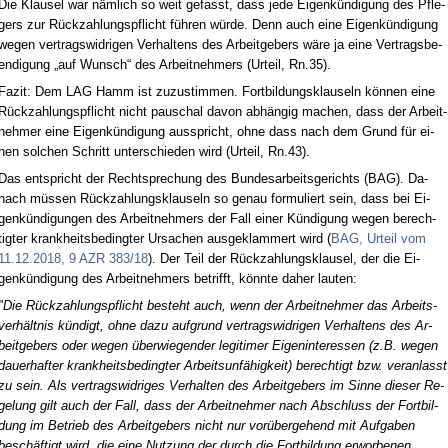
Die Klau­sel war nämlich so weit ge­fasst, dass je­de Ei­genkündi­gung des Pfle­
gers zur Rück­zah­lungs­pflicht führen würde. Denn auch ei­ne Ei­genkündi­gung
we­gen ver­trags­wid­ri­gen Ver­hal­tens des Ar­beit­ge­bers wäre ja ei­ne Ver­trags­be­
en­di­gung „auf Wunsch“ des Ar­beit­neh­mers (Ur­teil, Rn.35).
Fa­zit: Dem LAG Hamm ist zu­zu­stim­men. Fort­bil­dungs­klau­seln können ei­ne
Rück­zah­lungs­pflicht nicht pau­schal da­von abhängig ma­chen, dass der Ar­beit­
neh­mer ei­ne Ei­genkündi­gung aus­spricht, oh­ne dass nach dem Grund für ei­
nen sol­chen Schritt un­ter­schie­den wird (Ur­teil, Rn.43).
Das ent­spricht der Recht­spre­chung des Bun­des­ar­beits­ge­richts (BAG). Da­
nach müssen Rück­zah­lungs­klau­seln so ge­nau for­mu­liert sein, dass bei Ei­
genkündi­gun­gen des Ar­beit­neh­mers der Fall ei­ner Kündi­gung we­gen be­rech­
tig­ter krank­heits­be­ding­ter Ur­sa­chen aus­ge­klam­mert wird (
BAG, Ur­teil vom
11.12.2018, 9 AZR 383/18
). Der Teil der Rück­zah­lungs­klau­sel, der die Ei­
genkündi­gung des Ar­beit­neh­mers be­trifft, könn­te da­her lau­ten:
"Die Rück­zah­lungs­pflicht be­steht auch, wenn der Ar­beit­neh­mer das Ar­beits­
verhält­nis kündigt, oh­ne da­zu auf­grund ver­trags­wid­ri­gen Ver­hal­tens des Ar­
beit­ge­bers oder we­gen über­wie­gen­der le­gi­ti­mer Ei­gen­in­ter­es­sen (z.B. we­gen
dau­er­haf­ter krank­heits­be­ding­ter Ar­beits­unfähig­keit) be­rech­tigt bzw. ver­an­lasst
zu sein. Als ver­trags­wid­ri­ges Ver­hal­ten des Ar­beit­ge­bers im Sin­ne die­ser Re­
ge­lung gilt auch der Fall, dass der Ar­beit­neh­mer nach Ab­schluss der Fort­bil­
dung im Be­trieb des Ar­beit­ge­bers nicht nur vorüber­ge­hend mit Auf­ga­ben
beschäftigt wird, die ei­ne Nut­zung der durch die Fort­bil­dung er­wor­be­nen