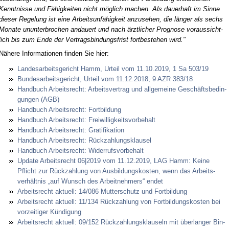
Kennt­nis­se und Fähig­kei­ten nicht möglich ma­chen. Als dau­er­haft im Sin­ne
die­ser Re­ge­lung ist ei­ne Ar­beits­unfähig­keit an­zu­se­hen, die länger als sechs
Mo­na­te un­un­ter­bro­chen an­dau­ert und nach ärzt­li­cher Pro­gno­se vor­aus­sicht­
lich bis zum En­de der Ver­trags­bin­dungs­frist fort­be­ste­hen wird."
Nähe­re In­for­ma­tio­nen fin­den Sie hier:
Lan­des­ar­beits­ge­richt Hamm, Ur­teil vom 11.10.2019, 1 Sa 503/19
Bun­des­ar­beits­ge­richt, Ur­teil vom 11.12.2018, 9 AZR 383/18
Hand­buch Ar­beits­recht: Ar­beits­ver­trag und all­ge­mei­ne Geschäfts­be­din­
gun­gen (AGB)
Hand­buch Ar­beits­recht: Fort­bil­dung
Hand­buch Ar­beits­recht: Frei­wil­lig­keits­vor­be­halt
Hand­buch Ar­beits­recht: Gra­ti­fi­ka­ti­on
Hand­buch Ar­beits­recht: Rück­zah­lungs­klau­sel
Hand­buch Ar­beits­recht: Wi­der­rufs­vor­be­halt
Up­date Ar­beits­recht 06|2019 vom 11.12.2019, LAG Hamm: Kei­ne
Pflicht zur Rück­zah­lung von Aus­bil­dungs­kos­ten, wenn das Ar­beits­
verhält­nis „auf Wunsch des Ar­beit­neh­mers“ en­det
Ar­beits­recht ak­tu­ell: 14/086 Mut­ter­schutz und Fort­bil­dung
Ar­beits­recht ak­tu­ell: 11/134 Rück­zah­lung von Fort­bil­dungs­kos­ten bei
vor­zei­ti­ger Kündi­gung
Ar­beits­recht ak­tu­ell: 09/152 Rück­zah­lungs­klau­seln mit über­lan­ger Bin­