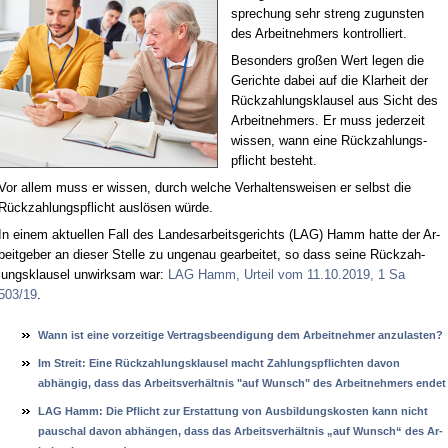
spre­chung sehr streng zu­guns­ten
des Ar­beit­neh­mers kon­trol­liert.
Be­son­ders gro­ßen Wert le­gen die
Ge­rich­te da­bei auf die Klar­heit der
Rück­zah­lungs­klau­sel aus Sicht des
Ar­beit­neh­mers. Er muss je­der­zeit
wis­sen, wann ei­ne Rück­zah­lungs­
pflicht be­steht.
Vor al­lem muss er wis­sen, durch wel­che Ver­hal­tens­wei­sen er selbst die
Rück­zah­lungs­pflicht aus­lö­sen wür­de.
In ei­nem ak­tu­el­len Fall des Lan­des­ar­beits­ge­richts (LAG) Hamm hat­te der Ar­
beit­ge­ber an die­ser Stel­le zu un­ge­nau ge­ar­bei­tet, so dass sei­ne Rück­zah­
lungs­klau­sel un­wirk­sam war:
LAG Hamm, Ur­teil vom 11.10.2019, 1 Sa
503/19
.
Wann ist ei­ne vor­zei­ti­ge Ver­trags­be­en­di­gung dem Ar­beit­neh­mer an­zu­las­ten?
Im Streit: Ei­ne Rück­zah­lungs­klau­sel macht Zah­lungs­pflich­ten da­von
abhängig, dass das Ar­beits­verhält­nis "auf Wunsch" des Ar­beit­neh­mers en­det
LAG Hamm: Die Pflicht zur Er­stat­tung von Aus­bil­dungs­kos­ten kann nicht
pau­schal da­von abhängen, dass das Ar­beits­verhält­nis „auf Wunsch“ des Ar­