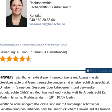
Rechtsanwältin
Fachanwältin für Arbeitsrecht
Kontakt:
040 / 69 20 68 04
wesemann@hensche.de
www.hensche.de
>
Arbeitsrecht aktuell
>
Arbeitsrecht 2020
Bewertung:
4.5
von
5
Sternen
(
4
Bewertungen)
RSS Abonniere
HINWEIS:
Sämtliche Texte dieser Internetpräsenz mit Ausnahme der
Gesetzestexte und Gerichtsentscheidungen sind urheberrechtlich geschützt.
Urheber im Sinne des Gesetzes über Urheberrecht und verwandte
Schutzrechte (UrhG) ist Rechtsanwalt und Fachanwalt für Arbeitsrecht Dr.
Martin Hensche, Kurfürstendamm 194, 10707 Berlin.
Wörtliche oder sinngemäße Zitate sind nur mit vorheriger schriftlicher
Genehmigung des Urhebers bzw. bei ausdrücklichem Hinweis auf die fremde