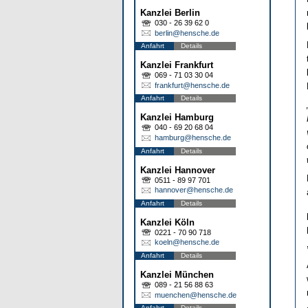
Kanzlei Berlin
030 - 26 39 62 0
berlin@hensche.de
Anfahrt
Details
Kanzlei Frankfurt
069 - 71 03 30 04
frankfurt@hensche.de
Anfahrt
Details
Kanzlei Hamburg
040 - 69 20 68 04
hamburg@hensche.de
Anfahrt
Details
Kanzlei Hannover
0511 - 89 97 701
hannover@hensche.de
Anfahrt
Details
Kanzlei Köln
0221 - 70 90 718
koeln@hensche.de
Anfahrt
Details
Kanzlei München
089 - 21 56 88 63
muenchen@hensche.de
Anfahrt
Details