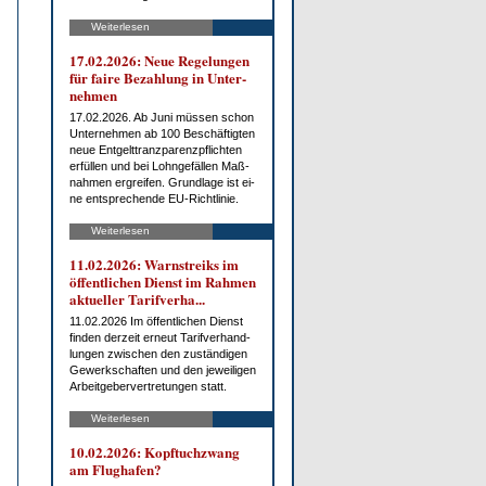
Weiterlesen
17.02.2026: Neue Re­ge­lun­gen
für fai­re Be­zah­lung in Un­ter­
neh­men
17.02.2026. Ab Ju­ni müs­sen schon
Un­ter­neh­men ab 100 Be­schäf­tig­ten
neue Ent­gelt­tranz­pa­renz­pflich­ten
er­fül­len und bei Lohn­ge­fäl­len Maß­
nah­men er­grei­fen. Grund­la­ge ist ei­
ne ent­spre­chen­de EU-Richt­li­nie.
Weiterlesen
11.02.2026: Warn­streiks im
öf­fent­li­chen Dienst im Rah­men
ak­tu­el­ler Ta­rif­ver­ha...
11.02.2026 Im öf­fent­li­chen Dienst
fin­den der­zeit er­neut Ta­rif­ver­hand­
lun­gen zwi­schen den zu­stän­di­gen
Ge­werk­schaf­ten und den je­wei­li­gen
Ar­beit­ge­ber­ver­tre­tun­gen statt.
Weiterlesen
10.02.2026: Kopf­tuch­zwang
am Flug­ha­fen?