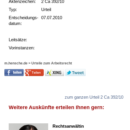
Akten­zeichen:
2 Ca 392/10
Typ:
Urteil
Ent­scheid­ungs­
07.07.2010
datum:
Leit­sätze:
Vor­ins­tan­zen:
m.hensche.de
>
Urteile zum Arbeitsrecht
zum ganzen Urteil 2 Ca 392/10
Weitere Auskünfte erteilen Ihnen gern:
Rechtsanwältin