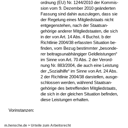
ord­nung (EU) Nr. 1244/2010 der Kom­mis­
si­on vom 9. De­zem­ber 2010 geänder­ten
Fas­sung sind da­hin aus­zu­le­gen, dass sie
der Re­ge­lung ei­nes Mit­glied­staats nicht
ent­ge­gen­ste­hen, nach der Staats­an­
gehöri­ge an­de­rer Mit­glied­staa­ten, die sich
in der von Art. 14 Abs. 4 Buchst. b der
Richt­li­nie 2004/38 er­fass­ten Si­tua­ti­on be­
fin­den, vom Be­zug be­stimm­ter „be­son­de­
rer bei­trags­un­abhängi­ger Geld­leis­tun­gen“
im Sin­ne von Art. 70 Abs. 2 der Ver­ord­
nung Nr. 883/2004, die auch ei­ne Leis­tung
der „So­zi­al­hil­fe“ im Sin­ne von Art. 24 Abs.
2 der Richt­li­nie 2004/38 dar­stel­len, aus­ge­
schlos­sen wer­den, während Staats­an­
gehöri­ge des be­tref­fen­den Mit­glied­staats,
die sich in der glei­chen Si­tua­ti­on be­fin­den,
die­se Leis­tun­gen er­hal­ten.
Vor­ins­tan­zen:
m.hensche.de
>
Urteile zum Arbeitsrecht