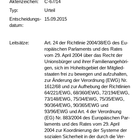
Akten­zeichen:
C-67/14
Typ:
Urteil
Ent­scheid­ungs­
15.09.2015
datum:
Leit­sätze:
Art. 24 der Richt­li­nie 2004/38/EG des Eu­
ropäischen Par­la­ments und des Ra­tes
vom 29. April 2004 über das Recht der
Uni­onsbürger und ih­rer Fa­mi­li­en­an­gehöri­
gen, sich im Ho­heits­ge­biet der Mit­glied­
staa­ten frei zu be­we­gen und auf­zu­hal­ten,
zur Ände­rung der Ver­ord­nung (EWG) Nr.
1612/68 und zur Auf­he­bung der Richt­li­ni­en
64/221/EWG, 68/360/EWG, 72/194/EWG,
73/148/EWG, 75/34/EWG, 75/35/EWG,
90/364/EWG, 90/365/EWG und
93/96/EWG und Art. 4 der Ver­ord­nung
(EG) Nr. 883/2004 des Eu­ropäischen Par­
la­ments und des Ra­tes vom 29. April
2004 zur Ko­or­di­nie­rung der Sys­te­me der
so­zia­len Si­cher­heit in der durch die Ver­