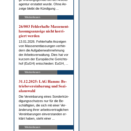
agen­tur er­stat­tet wur­de. Oh­ne An­
zei­ge bleibt die Kün­di­gung ...
Weiterlesen
26/003 Feh­ler­haf­te Mas­sen­ent­
las­sungs­an­zei­ge nicht kor­ri­
giert wer­den
13.01.2026. Feh­ler­haf­te An­zei­gen
von Mas­sen­ent­las­sun­gen ver­hin­
dern die Auf­ga­ben­wahr­neh­mung
der Ar­beits­ver­wal­tung. Dies hat vor
kur­zem der Eu­ro­päi­sche Ge­richts­
hof (EuGH) ent­schie­den: EuGH, ...
Weiterlesen
31.12.2025: LAG Hamm: Be­
triebs­ver­ein­ba­rung und So­zi­
al­aus­wahl
Die Ver­ein­ba­rung ei­nes Son­der­kün­
di­gungs­schut­zes nur für die Be­
schäf­tig­ten, die sich mit ei­ner Ver­
än­de­rung ih­rer ar­beits­ver­trag­li­chen
Ver­ein­ba­run­gen ein­ver­stan­den er­
klärt ha­ben, steht ei­ner ...
Weiterlesen