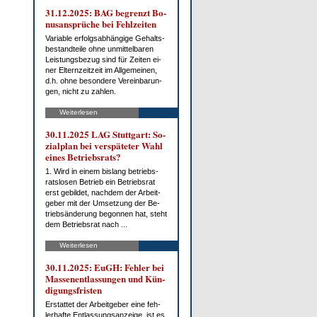
31.12.2025: BAG be­grenzt Bo­
nus­an­sprü­che bei Fehl­zei­ten
Va­ria­ble er­folgs­ab­hän­gi­ge Ge­halts­
be­stand­tei­le oh­ne un­mit­tel­ba­ren
Leis­tungs­be­zug sind für Zei­ten ei­
ner El­tern­zeit­zeit im All­ge­mei­nen,
d.h. oh­ne be­son­de­re Ver­ein­ba­run­
gen, nicht zu zah­len.
Weiterlesen
30.11.2025 LAG Stutt­gart: So­
zi­al­plan bei ver­spä­te­ter Wahl
ei­nes Be­triebs­rats?
1. Wird in ei­nem bis­lang be­triebs­
rats­lo­sen Be­trieb ein Be­triebs­rat
erst ge­bil­det, nach­dem der Ar­beit­
ge­ber mit der Um­set­zung der Be­
trieb­s­än­de­rung be­gon­nen hat, steht
dem Be­triebs­rat nach ...
Weiterlesen
30.11.2025: EuGH: Feh­ler bei
Mas­sen­ent­las­sun­gen und Kün­
di­gungs­fris­ten
Er­stat­tet der Ar­beit­ge­ber ei­ne feh­
ler­haf­te Ent­las­sungs­an­zei­ge, ist es