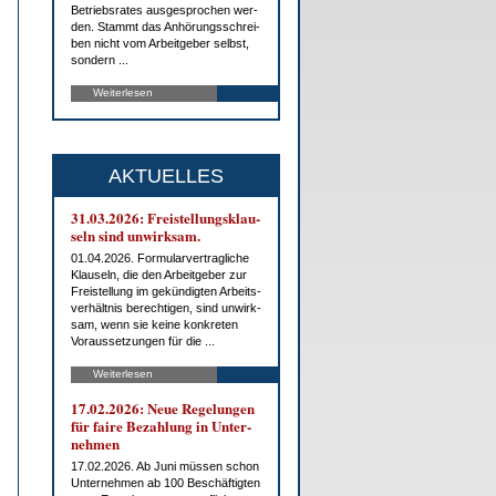
Be­triebs­ra­tes aus­ge­spro­chen wer­
den. Stammt das An­hö­rungs­schrei­
ben nicht vom Ar­beit­ge­ber selbst,
son­dern ...
Weiterlesen
AKTUELLES
31.03.2026: Frei­stel­lungs­klau­
seln sind un­wirk­sam.
01.04.2026. For­mu­lar­ver­trag­li­che
Klau­seln, die den Ar­beit­ge­ber zur
Frei­stel­lung im ge­kün­dig­ten Ar­beits­
ver­hält­nis be­rech­ti­gen, sind un­wirk­
sam, wenn sie kei­ne kon­kre­ten
Vor­aus­set­zun­gen für die ...
Weiterlesen
17.02.2026: Neue Re­ge­lun­gen
für fai­re Be­zah­lung in Un­ter­
neh­men
17.02.2026. Ab Ju­ni müs­sen schon
Un­ter­neh­men ab 100 Be­schäf­tig­ten