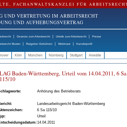
LTE, FACHANWALTSKANZLEI FÜR ARBEITSRECH
G UND VERTRETUNG IM ARBEITSRECHT
NDUNG UND AUFHEBUNGSVERTRAG
|
|
|
itsrecht
Gesetze zum Arbeitsrecht
Urteile zum Arbeitsrecht
Presse
|
|
|
eitsrecht Muster
Ratgeber Gebühren
Webinare
Kanzleiprofil
nover
Köln
München
Nürnberg
Stuttgart
Anwälte
LAG Ba­den-Würt­tem­berg, Ur­teil vom 14.04.2011, 6 Sa
115/10
chlagworte:
Anhörung des Betriebsrats
ericht:
Landesarbeitsgericht Baden-Württemberg
ktenzeichen:
6 Sa 115/10
yp:
Urteil
ntscheidungsdatum:
14.04.2011