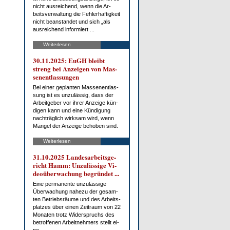
nicht aus­rei­chend, wenn die Ar­
beits­ver­wal­tung die Feh­ler­haf­tig­keit
nicht be­an­stan­det und sich „als
aus­rei­chend in­for­miert ...
Weiterlesen
30.11.2025: EuGH bleibt
streng bei An­zei­gen von Mas­
sen­ent­las­sun­gen
Bei ei­ner ge­plan­ten Mas­sen­ent­las­
sung ist es un­zu­läs­sig, dass der
Ar­beit­ge­ber vor ih­rer An­zei­ge kün­
di­gen kann und ei­ne Kün­di­gung
nach­träg­lich wirk­sam wird, wenn
Män­gel der An­zei­ge be­ho­ben sind.
Weiterlesen
31.10.2025 Lan­des­ar­beits­ge­
richt Hamm: Un­zu­läs­si­ge Vi­
deo­über­wa­chung be­grün­det ...
Ei­ne per­ma­nen­te un­zu­läs­si­ge
Über­wa­chung na­he­zu der ge­sam­
ten Be­triebs­räu­me und des Ar­beits­
plat­zes über ei­nen Zeit­raum von 22
Mo­na­ten trotz Wi­der­spruchs des
be­trof­fe­nen Ar­beit­neh­mers stellt ei­