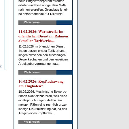
neue Ent­gelt­tranz­pa­renz­pflich­ten
er­fül­len und bei Lohn­ge­fäl­len Maß­
nah­men er­grei­fen. Grund­la­ge ist ei­
ne ent­spre­chen­de EU-Richt­li­nie.
Weiterlesen
11.02.2026: Warn­streiks im
öf­fent­li­chen Dienst im Rah­men
ak­tu­el­ler Ta­rif­ver­ha...
11.02.2026 Im öf­fent­li­chen Dienst
fin­den der­zeit er­neut Ta­rif­ver­hand­
lun­gen zwi­schen den zu­stän­di­gen
Ge­werk­schaf­ten und den je­wei­li­gen
Ar­beit­ge­ber­ver­tre­tun­gen statt.
10
Weiterlesen
10.02.2026: Kopf­tuch­zwang
am Flug­ha­fen?
10.02.2026. Mus­li­mi­sche Be­wer­be­
rin­nen nicht ein­zu­stel­len, weil die­se
ein Kopf­tuch tra­gen stellt in den
meis­ten Fäl­len ei­ne recht­lich un­zu­
läs­si­ge Dis­kri­mi­nie­rung dar, da das
Tra­gen ei­nes Kopf­tuchs ...
Weiterlesen