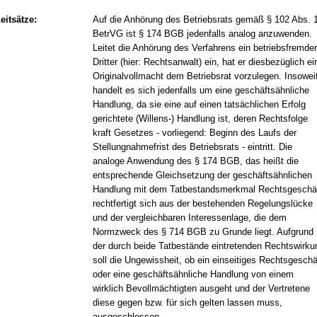
eitsätze:
Auf die Anhörung des Betriebsrats gemäß § 102 Abs. 
BetrVG ist § 174 BGB jedenfalls analog anzuwenden.
Leitet die Anhörung des Verfahrens ein betriebsfremder
Dritter (hier: Rechtsanwalt) ein, hat er diesbezüglich ei
Originalvollmacht dem Betriebsrat vorzulegen. Insowei
handelt es sich jedenfalls um eine geschäftsähnliche
Handlung, da sie eine auf einen tatsächlichen Erfolg
gerichtete (Willens-) Handlung ist, deren Rechtsfolge
kraft Gesetzes - vorliegend: Beginn des Laufs der
Stellungnahmefrist des Betriebsrats - eintritt. Die
analoge Anwendung des § 174 BGB, das heißt die
entsprechende Gleichsetzung der geschäftsähnlichen
Handlung mit dem Tatbestandsmerkmal Rechtsgeschäf
rechtfertigt sich aus der bestehenden Regelungslücke
und der vergleichbaren Interessenlage, die dem
Normzweck des § 714 BGB zu Grunde liegt. Aufgrund
der durch beide Tatbestände eintretenden Rechtswirku
soll die Ungewissheit, ob ein einseitiges Rechtsgeschä
oder eine geschäftsähnliche Handlung von einem
wirklich Bevollmächtigten ausgeht und der Vertretene
diese gegen bzw. für sich gelten lassen muss,
ausgeschlossen.