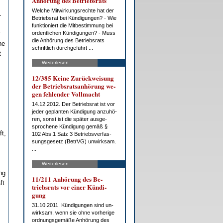
An­hö­rung des Be­triebs­rats
Wel­che Mit­wir­kungs­rech­te hat der
1
Be­triebs­rat bei Kün­di­gun­gen? - Wie
funk­tio­niert die Mit­be­stim­mung bei
or­dent­li­chen Kün­di­gun­gen? - Muss
die An­hö­rung des Be­triebs­rats
ne
schrift­lich durch­ge­führt ...
t
Weiterlesen
12/385 Kei­ne Zu­rück­wei­sung
der Be­triebs­rats­an­hö­rung we­
gen feh­len­der Voll­macht
14.12.2012. Der Be­triebs­rat ist vor
je­der ge­plan­ten Kün­di­gung an­zu­hö­
ren, sonst ist die spä­ter aus­ge­
spro­che­ne Kün­di­gung ge­mäß §
t,
102 Abs.1 Satz 3 Be­triebs­ver­fas­
sungs­ge­setz (Be­trVG) un­wirk­sam.
...
Weiterlesen
ng
11/211 An­hö­rung des Be­
ft
triebs­rats vor ei­ner Kün­di­
gung
31.10.2011. Kün­di­gun­gen sind un­
wirk­sam, wenn sie oh­ne vor­he­ri­ge
ord­nungs­ge­mä­ße An­hö­rung des