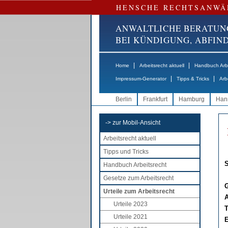
HENSCHE RECHTSANWÄ
ANWALTLICHE BERATUN
BEI KÜNDIGUNG, ABFI
|
|
Home
Arbeitsrecht aktuell
Handbuch Arbe
|
|
Impressum-Generator
Tipps & Tricks
Arb
Berlin
Frankfurt
Hamburg
Han
-> zur Mobil-Ansicht
Arbeitsrecht aktuell
Tipps und Tricks
S
Handbuch Arbeitsrecht
Gesetze zum Arbeitsrecht
G
Urteile zum Arbeitsrecht
A
Urteile 2023
T
Urteile 2021
E