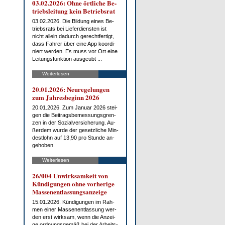
03.02.2026: Oh­ne ört­li­che Be­
triebs­lei­tung kein Be­triebs­rat
03.02.2026. Die Bil­dung ei­nes Be­
triebs­rats bei Lie­fer­diens­ten ist
nicht al­lein da­durch ge­recht­fer­tigt,
dass Fah­rer über ei­ne App ko­or­di­
niert wer­den. Es muss vor Ort ei­ne
Lei­tungs­funk­ti­on aus­ge­übt ...
Weiterlesen
20.01.2026: Neu­re­ge­lun­gen
zum Jah­res­be­ginn 2026
20.01.2026. Zum Ja­nu­ar 2026 stei­
gen die Bei­trags­be­mes­sungs­gren­
zen in der So­zi­al­ver­si­che­rung. Au­
ßer­dem wur­de der ge­setz­li­che Min­
dest­lohn auf 13,90 pro St­un­de an­
ge­ho­ben.
Weiterlesen
26/004 Un­wirk­sam­keit von
Kün­di­gun­gen oh­ne vor­he­ri­ge
Mas­sen­ent­las­sungs­an­zei­ge
15.01.2026. Kün­di­gun­gen im Rah­
men ei­ner Mas­sen­ent­las­sung wer­
den erst wirk­sam, wenn die An­zei­
ge ord­nungs­ge­mäß bei der Ar­beits­