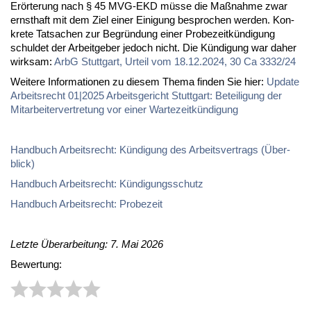
Er­ör­te­rung nach § 45 MVG-EKD müs­se die Maß­nah­me zwar
ernst­haft mit dem Ziel ei­ner Ei­ni­gung be­spro­chen wer­den. Kon­
kre­te Tat­sa­chen zur Be­grün­dung ei­ner Pro­be­zeit­kün­di­gung
schul­det der Ar­beit­ge­ber je­doch nicht. Die Kün­di­gung war da­her
wirk­sam:
ArbG Stutt­gart, Ur­teil vom 18.12.2024, 30 Ca 3332/24
Wei­te­re In­for­ma­tio­nen zu die­sem The­ma fin­den Sie hier:
Up­date
Ar­beits­recht 01|2025 Ar­beits­ge­richt Stutt­gart: Be­tei­li­gung der
Mit­ar­bei­ter­ver­tre­tung vor ei­ner War­te­zeit­kün­di­gung
Hand­buch Ar­beits­recht: Kün­di­gung des Ar­beits­ver­trags (Über­
blick)
Hand­buch Ar­beits­recht: Kün­di­gungs­schutz
Hand­buch Ar­beits­recht: Pro­be­zeit
Letzte Überarbeitung: 7. Mai 2026
Bewertung: