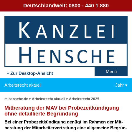
Deutschlandweit:
0800 - 440 1 880
Menü
» Zur Desktop-Ansicht
Arbeitsrecht aktuell
Jahr
m.hensche.de
>
Arbeitsrecht aktuell
>
Arbeitsrecht 2025
Mit­be­ra­tung der MAV bei Pro­be­zeit­kün­di­gung
oh­ne de­tail­lier­te Be­grün­dung
Bei ei­ner Pro­be­zeit­kün­di­gung ge­nügt im Rah­men der Mit­
be­ra­tung der Mit­ar­bei­ter­ver­tre­tung ei­ne all­ge­mei­ne Be­grün­