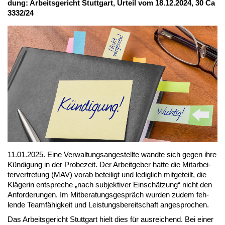
dung: Ar­beits­ge­richt Stutt­gart, Ur­teil vom 18.12.2024, 30 Ca
3332/24
11.01.2025. Ei­ne Ver­wal­tungs­an­ge­stell­te wand­te sich ge­gen ih­re
Kün­di­gung in der Pro­be­zeit. Der Ar­beit­ge­ber hat­te die Mit­ar­bei­
ter­ver­tre­tung (MAV) vor­ab be­tei­ligt und le­dig­lich mit­ge­teilt, die
Klä­ge­rin ent­spre­che „nach sub­jek­ti­ver Ein­schät­zung“ nicht den
An­for­de­run­gen. Im Mit­be­ra­tungs­ge­spräch wur­den zu­dem feh­
len­de Team­fä­hig­keit und Leis­tungs­be­reit­schaft an­ge­spro­chen.
Das Ar­beits­ge­richt Stutt­gart hielt dies für aus­rei­chend. Bei ei­ner