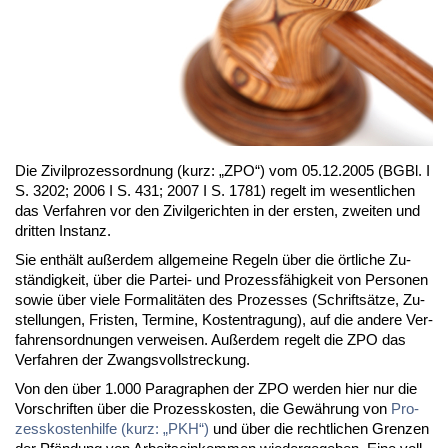
Die Zi­vil­pro­zess­ord­nung (kurz: „ZPO“) vom 05.12.2005 (BGBl. I
S. 3202; 2006 I S. 431; 2007 I S. 1781) re­gelt im we­sent­li­chen
das Ver­fah­ren vor den Zi­vil­ge­rich­ten in der ers­ten, zwei­ten und
drit­ten In­stanz.
Sie ent­hält au­ßer­dem all­ge­mei­ne Re­geln über die ört­li­che Zu­
stän­dig­keit, über die Par­tei- und Pro­zess­fä­hig­keit von Per­so­nen
so­wie über vie­le For­ma­li­tä­ten des Pro­zes­ses (Schrift­sät­ze, Zu­
stel­lun­gen, Fris­ten, Ter­mi­ne, Kos­ten­tra­gung), auf die an­de­re Ver­
fah­rens­ord­nun­gen ver­wei­sen. Au­ßer­dem re­gelt die ZPO das
Ver­fah­ren der Zwangs­voll­stre­ckung.
Von den über 1.000 Pa­ra­gra­phen der ZPO wer­den hier nur die
Vor­schrif­ten über die Pro­zess­kos­ten, die Ge­wäh­rung von
Pro­
zess­kos­ten­hil­fe (kurz: „PKH“)
und über die recht­li­chen Gren­zen