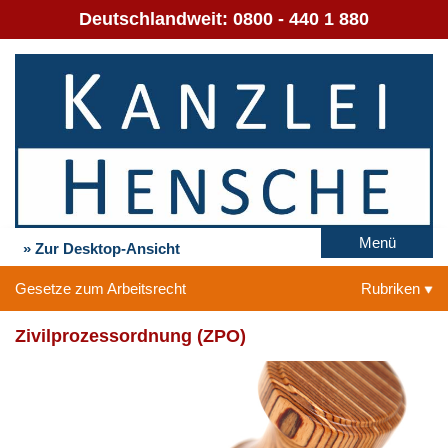
Deutschlandweit:
0800 - 440 1 880
Menü
» Zur Desktop-Ansicht
Gesetze zum Arbeitsrecht
Rubriken
Zivilprozessordnung (ZPO)