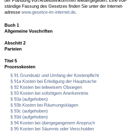
der Pfän­dung von Ar­beits­ein­kom­men wie­der­ge­ge­ben. Ei­ne voll­
stän­di­ge Fas­sung des Ge­set­zes fin­den Sie un­ter der In­ter­net­
adres­se
www.ge­set­ze-im-in­ter­net.de
.
Buch 1
Allgemeine Voschriften
Abschitt 2
Parteien
Titel 5
Prozesskosten
§ 91 Grundsatz und Umfang der Kostenpflicht
§ 91a Kosten bei Erledigung der Hauptsache
§ 92 Kosten bei teilweisem Obsiegen
§ 93 Kosten bei sofortigem Anerkenntnis
§ 93a (aufgehoben)
§ 93b Kosten bei Räumungsklagen
§ 93c (aufgehoben)
§ 93d (aufgehoben)
§ 94 Kosten bei übergegangenem Anspruch
§ 95 Kosten bei Säumnis oder Verschulden